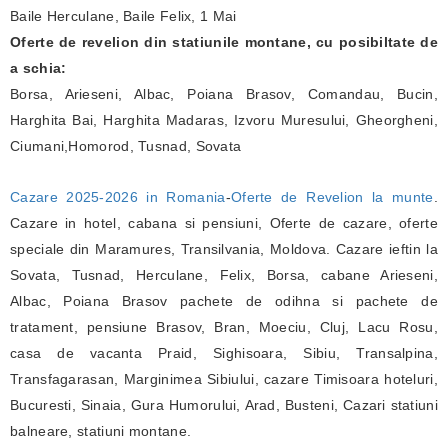
Baile Herculane, Baile Felix, 1 Mai
Oferte de revelion din statiunile montane, cu posibiltate de
a schia:
Borsa, Arieseni, Albac, Poiana Brasov, Comandau, Bucin,
Harghita Bai, Harghita Madaras, Izvoru Muresului, Gheorgheni,
Ciumani,Homorod, Tusnad, Sovata
Cazare 2025-2026 in Romania
-
Oferte de Revelion la munte
.
Cazare in hotel, cabana si pensiuni, Oferte de cazare, oferte
speciale din Maramures, Transilvania, Moldova. Cazare ieftin la
Sovata, Tusnad, Herculane, Felix, Borsa, cabane Arieseni,
Albac, Poiana Brasov pachete de odihna si pachete de
tratament, pensiune Brasov, Bran, Moeciu, Cluj, Lacu Rosu,
casa de vacanta Praid, Sighisoara, Sibiu, Transalpina,
Transfagarasan, Marginimea Sibiului, cazare Timisoara hoteluri,
Bucuresti, Sinaia, Gura Humorului, Arad, Busteni, Cazari statiuni
balneare, statiuni montane.