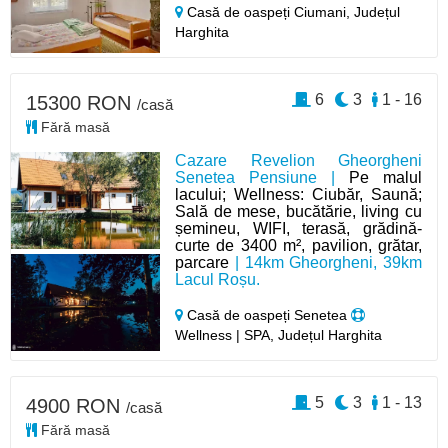
Casă de oaspeți Ciumani,
Județul
Harghita
6
3
1 - 16
15300 RON
/casă
Fără masă
Cazare Revelion Gheorgheni
Senetea Pensiune |
Pe malul
lacului; Wellness: Ciubăr, Saună;
Sală de mese, bucătărie, living cu
șemineu, WIFI, terasă, grădină-
curte de 3400 m², pavilion, grătar,
parcare
| 14km Gheorgheni, 39km
Lacul Roșu.
Casă de oaspeți Senetea
Wellness | SPA, Județul Harghita
5
3
1 - 13
4900 RON
/casă
Fără masă