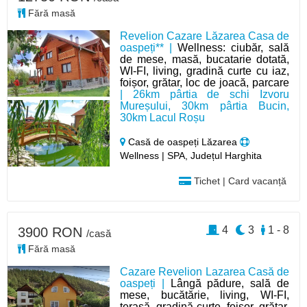
Fără masă
Revelion Cazare Lăzarea Casa de
oaspeți** |
Wellness: ciubăr, sală
de mese, masă, bucatarie dotată,
WI-FI, living, gradină curte cu iaz,
foișor, grătar, loc de joacă, parcare
| 26km pârtia de schi Izvoru
Mureșului, 30km pârtia Bucin,
30km Lacul Roșu
Casă de oaspeți Lăzarea
Wellness | SPA, Județul Harghita
Tichet | Card vacanță
4
3
1 - 8
3900 RON
/casă
Fără masă
Cazare Revelion Lazarea Casă de
oaspeți |
Lângă pădure, sală de
mese, bucătărie, living, WI-FI,
terasă, gradină-curte, foișor, grătar,