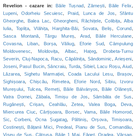
Revelion - cazare in:
Băile Tușnad
,
Zărnești
,
Băile Felix
,
Lupeni
,
Odorheiu Secuiesc
,
Praid
,
Lunca de Jos
,
Sfântu
Gheorghe
,
Balea Lac
,
Gheorgheni
,
Răchițele
,
Colibița
,
Alba
Iulia
,
Toplița
,
Vlăhița
,
Harghita-Băi
,
Sovata
,
Beliș
,
Corund
,
Sasca Montană
,
Târgu Mureș
,
Arad
,
Băile Herculane
,
Covasna
,
Liban
,
Borșa
,
Văliug
,
Eforie Sud
,
Câmpulung
Moldovenesc
,
Moldovița
,
Albac
,
Hațeg
,
Drobeta-Turnu
Severin
,
Cluj-Napoca
,
Racu
,
Căpâlnița
,
Sândominic
,
Arieșeni
,
Joseni
,
Pasul Bucin
,
Sâncraiu
,
Turda
,
Sibiel
,
Lacu Roșu
,
Aiud
,
Lăzarea
,
Sighetu Marmației
,
Coada Lacului Lesu
,
Brașov
,
Sighișoara
,
Chișcău
,
Rimetea
,
Eforie Nord
,
Sibiu
,
Izvoru
Mureșului
,
Tulcea
,
Remeți
,
Băile Bálványos
,
Băile Olănești
,
Vatra Dornei
,
Zăbala
,
Timișu de Jos
,
Sâmbăta de Sus
,
Rugănești
,
Crișan
,
Ceahlău
,
Zetea
,
Valea Boga
,
Deva
,
Miercurea Ciuc
,
Cârțișoara
,
Borsec
,
Vama
,
Băile Homorod
,
Sic
,
Corbeni
,
Ocna Șugatag
,
Păltiniș
,
Orșova
,
Timișoara
,
Costinești
,
Bățanii Mici
,
Predeal
,
Pianu de Sus
,
Comandău
,
Vișeu de Sus
,
Cătrușa
,
Băile 1 Mai
,
Făget
,
Oradea
,
Vărșag
,