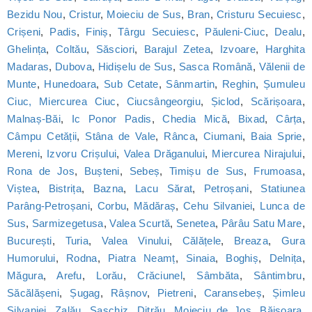
Bezidu Nou
,
Cristur
,
Moieciu de Sus
,
Bran
,
Cristuru Secuiesc
,
Crișeni
,
Padis
,
Finiș
,
Târgu Secuiesc
,
Păuleni-Ciuc
,
Dealu
,
Ghelința
,
Coltău
,
Săsciori
,
Barajul Zetea
,
Izvoare
,
Harghita
Madaras
,
Dubova
,
Hidișelu de Sus
,
Sasca Română
,
Vălenii de
Munte
,
Hunedoara
,
Sub Cetate
,
Sânmartin
,
Reghin
,
Șumuleu
Ciuc, Miercurea Ciuc
,
Ciucsângeorgiu
,
Șiclod
,
Scărișoara
,
Malnaș-Băi
,
Ic Ponor Padis
,
Chedia Mică
,
Bixad
,
Cârța
,
Câmpu Cetății
,
Stâna de Vale
,
Rânca
,
Ciumani
,
Baia Sprie
,
Mereni
,
Izvoru Crișului
,
Valea Drăganului
,
Miercurea Nirajului
,
Rona de Jos
,
Bușteni
,
Sebeș
,
Timișu de Sus
,
Frumoasa
,
Viștea
,
Bistrița
,
Bazna
,
Lacu Sărat
,
Petroșani
,
Statiunea
Parâng-Petroșani
,
Corbu
,
Mădăraș
,
Cehu Silvaniei
,
Lunca de
Sus
,
Sarmizegetusa
,
Valea Scurtă
,
Senetea
,
Pârâu Satu Mare
,
București
,
Turia
,
Valea Vinului
,
Călățele
,
Breaza
,
Gura
Humorului
,
Rodna
,
Piatra Neamț
,
Sinaia
,
Boghiș
,
Delnița
,
Măgura
,
Arefu
,
Lorău
,
Crăciunel
,
Sâmbăta
,
Sântimbru
,
Săcălășeni
,
Șugag
,
Râșnov
,
Pietreni
,
Caransebeș
,
Șimleu
Silvaniei
,
Zalău
,
Saschiz
,
Ditrău
,
Moieciu de Jos
,
Băișoara
,