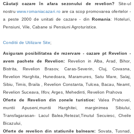
Căutați cazare în afara sezonului de revelion?
Site-ul
nostru
www.romaniacazari.ro
are ca scop promovarea ofertelor -
a peste 2000 de unitati de cazare - din
Romania
: Hoteluri,
Pensiuni, Vile, Cabane si Pensiuni Agroturistice.
Conditii de Utilizare Site
;
Asiguram posibilitatea de rezervare - cazare pt Revelion -
avem pachete de Revelion:
Revelion in Alba, Arad, Bihor,
Bistrita, Revelion Brasov, Caras-Severin, Cluj, Covasna,
Revelion Harghita, Hunedoara, Maramures, Satu Mare, Salaj,
Sibiu, Timis, Braila , Revelion Constanta, Tulcea, Bacau, Neamt,
Revelion Suceava, Ilfov, Arges, Mehedinti, Revelion Prahova
Oferte de Revelion din zonele turistice:
Valea Prahovei,
muntii Apuseni,muntii Harghitei, marginimea Sibiului,
Transfagarasan- Lacul Balea,Retezat,Tinutul Secuiesc, Cheile
Bicazului,
Oferte de revelion din statiunile balneare:
Sovata, Tusnad,