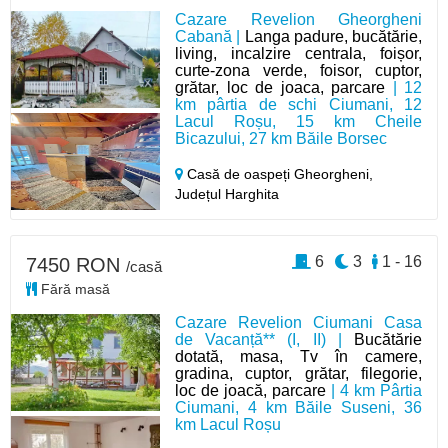
Cazare Revelion Gheorgheni
Cabană |
Langa padure, bucătărie,
living, incalzire centrala, foișor,
curte-zona verde, foisor, cuptor,
grătar, loc de joaca, parcare
| 12
km pârtia de schi Ciumani, 12
Lacul Roșu, 15 km Cheile
Bicazului, 27 km Băile Borsec
Casă de oaspeți Gheorgheni,
Județul Harghita
6
3
1 - 16
7450 RON
/casă
Fără masă
Cazare Revelion Ciumani Casa
de Vacanță** (I, II) |
Bucătărie
dotată, masa, Tv în camere,
gradina, cuptor, grătar, filegorie,
loc de joacă, parcare
| 4 km Pârtia
Ciumani, 4 km Băile Suseni, 36
km Lacul Roșu