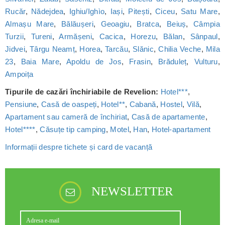
Rucăr
,
Nădejdea
,
Ighiu/Ighìo
,
Iași
,
Pitești
,
Ciceu
,
Satu Mare
,
Almașu Mare
,
Bălăușeri
,
Geoagiu
,
Bratca
,
Beiuș
,
Câmpia
Turzii
,
Tureni
,
Armășeni
,
Cacica
,
Horezu
,
Bălan
,
Sânpaul
,
Jidvei
,
Târgu Neamț
,
Horea
,
Tarcău
,
Slănic
,
Chilia Veche
,
Mila
23
,
Baia Mare
,
Apoldu de Jos
,
Frasin
,
Brăduleț
,
Vulturu
,
Ampoița
Tipurile de cazări închiriabile de Revelion:
Hotel***
,
Pensiune
,
Casă de oaspeți
,
Hotel**
,
Cabană
,
Hostel
,
Vilă
,
Apartament sau cameră de închiriat
,
Casă de apartamente
,
Hotel****
,
Căsuțe tip camping
,
Motel
,
Han
,
Hotel-apartament
Informații despre tichete și card de vacanță
NEWSLETTER