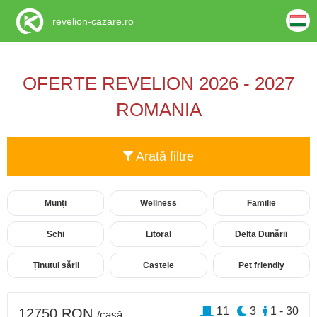
revelion-cazare.ro
OFERTE REVELION 2026 - 2027
ROMANIA
Arată filtre
Munți
Wellness
Familie
Schi
Litoral
Delta Dunării
Ținutul sării
Castele
Pet friendly
11
3
1 - 30
12750 RON
/casă