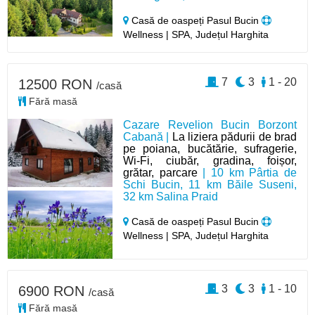
Casă de oaspeți Pasul Bucin
Wellness | SPA, Județul Harghita
7
3
1 - 20
12500 RON
/casă
Fără masă
Cazare Revelion Bucin Borzont
Cabană |
La liziera pădurii de brad
pe poiana, bucătărie, sufragerie,
Wi-Fi, ciubăr, gradina, foișor,
grătar, parcare
| 10 km Pârtia de
Schi Bucin, 11 km Băile Suseni,
32 km Salina Praid
Casă de oaspeți Pasul Bucin
Wellness | SPA, Județul Harghita
3
3
1 - 10
6900 RON
/casă
Fără masă