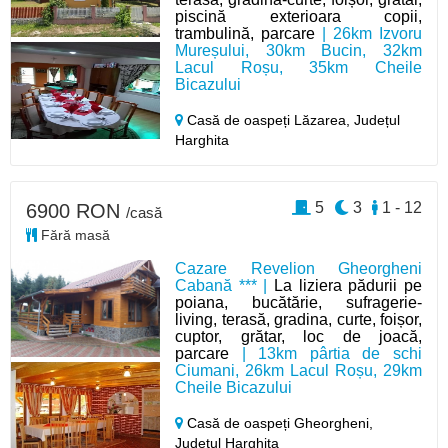
piscină exterioara copii,
trambulină, parcare
| 26km Izvoru
Mureșului, 30km Bucin, 32km
Lacul Roșu, 35km Cheile
Bicazului
Casă de oaspeți Lăzarea,
Județul
Harghita
5
3
1 - 12
6900 RON
/casă
Fără masă
Cazare Revelion Gheorgheni
Cabană *** |
La liziera pădurii pe
poiana, bucătărie, sufragerie-
living, terasă, gradina, curte, foișor,
cuptor, grătar, loc de joacă,
parcare
| 13km pârtia de schi
Ciumani, 26km Lacul Roșu, 29km
Cheile Bicazului
Casă de oaspeți Gheorgheni,
Județul Harghita