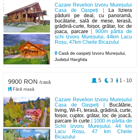
Cazare Revelion Izvoru Mureșului
Casa de Oaspeți |
La liziera
pădurii pe deal, cu panoramă,
bucătarie, sală de mese, terasă,
grădină-curte, foișor, grătar, loc de
joaca, parcare
| 900m pârtia de
schi Izvoru Mureșului, 44km Lacu
Roșu, 47km Cheile Bicazului
Casă de oaspeți Izvoru Mureșului,
Județul Harghita
5
3
1 - 10
9900 RON
/casă
Fără masă
Cazare Revelion Izvoru Mureșului
Casa de Oaspeți |
Bucătărie,
living, Wi-Fi, terasă, grădină, curte,
foișor, cuptor, grătar, loc de joacă,
parcare în curte
| 1000 m pârtia de
Schii Izvoru Mureșului, 44 km
Lacu Roșu, 47 km Cheile
Bicazului