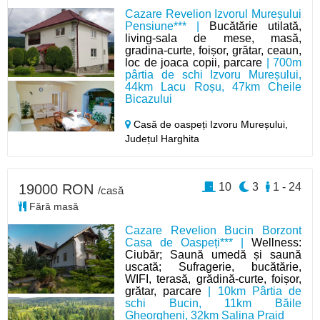
Cazare Revelion Izvorul Mureșului
Pensiune*** |
Bucătărie utilată,
living-sala de mese, masă,
gradina-curte, foișor, grătar, ceaun,
loc de joaca copii, parcare
| 700m
pârtia de schi Izvoru Mureșului,
44km Lacu Roșu, 47km Cheile
Bicazului
Casă de oaspeți Izvoru Mureșului,
Județul Harghita
10
3
1 - 24
19000 RON
/casă
Fără masă
Cazare Revelion Bucin Borzont
Casa de Oaspeți*** |
Wellness:
Ciubăr; Saună umedă și saună
uscată; Sufragerie, bucătărie,
WIFI, terasă, grădină-curte, foișor,
grătar, parcare
| 10km Pârtia de
schi Bucin, 11km Băile
Gheorgheni, 32km Salina Praid