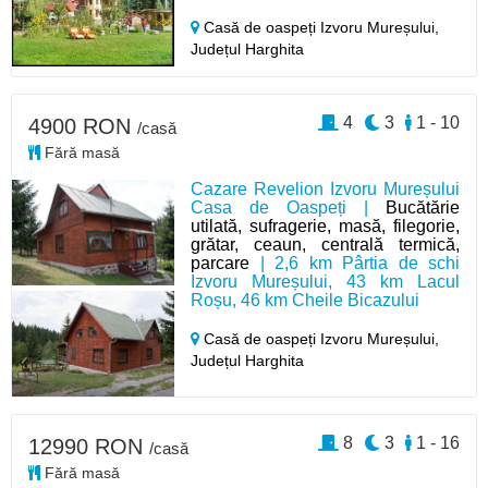
Casă de oaspeți Izvoru Mureșului,
Județul Harghita
4
3
1 - 10
4900 RON
/casă
Fără masă
Cazare Revelion Izvoru Mureșului
Casa de Oaspeți |
Bucătărie
utilată, sufragerie, masă, filegorie,
grătar, ceaun, centrală termică,
parcare
| 2,6 km Pârtia de schi
Izvoru Mureșului, 43 km Lacul
Roșu, 46 km Cheile Bicazului
Casă de oaspeți Izvoru Mureșului,
Județul Harghita
8
3
1 - 16
12990 RON
/casă
Fără masă