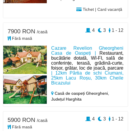
Tichet | Card vacanță
4
3
1 - 12
7900 RON
/casă
Fără masă
Cazare Revelion Gheorgheni
Casa de Oaspeți |
Restaurant,
bucătărie dotată, WI-FI, sală de
conferințe, terasă, grădină-curte,
foișor, grătar, loc de joacă, parcare
| 12km Pârtia de schi Ciumani,
25km Lacu Roșu, 30km Cheile
Bicazului
Casă de oaspeți Gheorgheni,
Județul Harghita
4
3
1 - 12
5900 RON
/casă
Fără masă