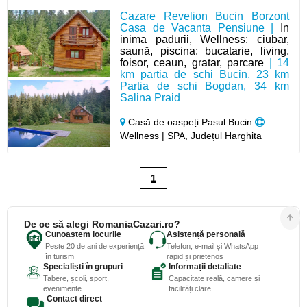
Cazare Revelion Bucin Borzont
Casa de Vacanta Pensiune |
In
inima padurii, Wellness: ciubar,
saună, piscina; bucatarie, living,
foisor, ceaun, gratar, parcare
| 14
km partia de schi Bucin, 23 km
Partia de schi Bogdan, 34 km
Salina Praid
Casă de oaspeți Pasul Bucin
Wellness | SPA, Județul Harghita
1
De ce să alegi RomaniaCazari.ro?
Cunoaștem locurile
Asistență personală
Peste 20 de ani de experiență
Telefon, e-mail și WhatsApp
în turism
rapid și prietenos
Specialiști în grupuri
Informații detaliate
Tabere, școli, sport,
Capacitate reală, camere și
evenimente
facilități clare
Contact direct