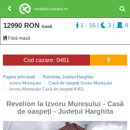
revelion-cazare.ro
12990 RON
1 - 16
|
3
|
8
/casă
Fără masă
Cod cazare: 0451
Pagina principală
România, Județul Harghita
Izvoru Mureșului
Casă de oaspeți Izvoru Mureșului
Izvoru Mureșului Casă de oaspeți K451
Revelion la Izvoru Mureșului - Casă
de oaspeți - Județul Harghita