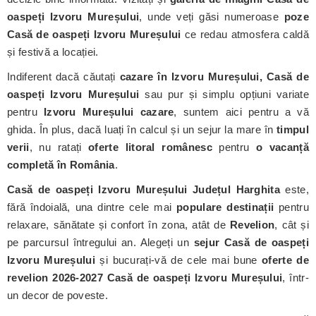
oaspeți Izvoru Mureșului
, unde veți găsi numeroase
poze
Casă de oaspeți Izvoru Mureșului
ce redau atmosfera caldă
și festivă a locației.
Indiferent dacă căutați
cazare în Izvoru Mureșului, Casă de
oaspeți Izvoru Mureșului
sau pur și simplu opțiuni variate
pentru
Izvoru Mureșului cazare
, suntem aici pentru a vă
ghida. În plus, dacă luați în calcul și un sejur la mare în
timpul
verii
, nu ratați
oferte litoral românesc
pentru
o vacanță
completă în România
.
Casă de oaspeți Izvoru Mureșului
Județul Harghita
este,
fără îndoială, una dintre cele mai
populare destinații
pentru
relaxare, sănătate și confort în zona, atât de
Revelion
, cât și
pe parcursul întregului an. Alegeți un
sejur Casă de oaspeți
Izvoru Mureșului
și bucurați-vă de cele mai bune
oferte de
revelion 2026-2027 Casă de oaspeți Izvoru Mureșului
, într-
un decor de poveste.