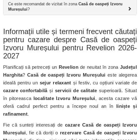
Ce este recomandat de vizitat în zona
Casă de oaspeți Izvoru
Mureșului
?
Informații utile și termeni frecvent căutați
pentru cazare despre Casă de oaspeți
Izvoru Mureșului pentru Revelion 2026-
2027
Planificați să petreceți un
Revelion
de neuitat în zona
Județul
Harghita
?
Casă de oaspeți Izvoru Mureșului
este alegerea
ideală pentru un
sejur relaxant
și festiv, cu opțiuni variate de
cazare confortabilă
și
servicii de calitate
superioară. Situat
în pitoreasca
localitate Izvoru Mureșului
, acesta cazare vă
oferă cadrul perfect pentru a începe noul an în
liniște și
rafinament
.
Fie că sunteți interesați de
cazare Casă de oaspeți Izvoru
Mureșului
, fie că doriți o
rezervare Casă de oaspeți Izvoru