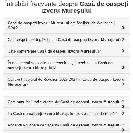
Întrebări frecvente despre
Casă de oaspeți
Izvoru Mureșului
Casă de oaspeți Izvoru Mureșului
are facilități de Wellness |
SPA?
Câți oaspeți pot fi găzduiți la
Casă de oaspeți Izvoru Mureșului
?
Câțe camere are
Casă de oaspeți Izvoru Mureșului
?
În ce interval se poate face check-in și check-out la
Casă de
oaspeți Izvoru Mureșului
?
Cât costă sejurul de Revelion 2026-2027 la
Casă de oaspeți Izvoru
Mureșului
?
Care sunt facilitatile oferite de
Casă de oaspeți Izvoru Mureșului
?
La
Casă de oaspeți Izvoru Mureșului
există opțiuni de masă?
Accepta vouchere de vacanta
Casă de oaspeți Izvoru Mureșului
?