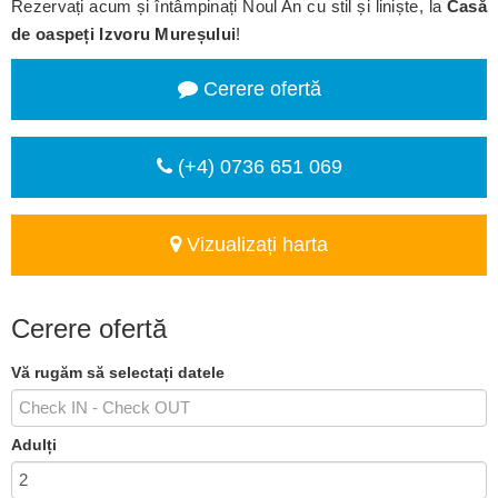
Rezervați acum și întâmpinați Noul An cu stil și liniște, la
Casă
de oaspeți Izvoru Mureșului
!
Cerere ofertă
(+4) 0736 651 069
Vizualizați harta
Cerere ofertă
Vă rugăm să selectați datele
Adulți