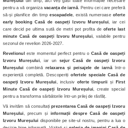
Mureșului
din timp, aici veți găsi toate informațiile necesare
pentru a vă organiza
vacanța de iarnă
. Pentru cei care preferă
să-și planifice din timp
escapadele
, există numeroase
oferte
early booking Casă de oaspeți Izvoru Mureșului
, iar cei
care decid pe ultima sută de metri pot profita de
oferte last
minute Casă de oaspeți Izvoru Mureșului
, valabile pentru
sezonul de revelion 2026-2027.
Revelionul
este momentul perfect pentru o
Casă de oaspeți
Izvoru Mureșului
, iar un
sejur Casă de oaspeți Izvoru
Mureșului
combină
relaxarea și peisajele de iarnă
într-o
experiență completă. Descoperiți
ofertele speciale Casă de
oaspeți Izvoru Mureșului
, inclusiv
oferte timpurii
și
First
Minute Casă de oaspeți Izvoru Mureșului
, create special
pentru a transforma sărbătorile într-un prilej de răsfăț.
Vă invităm să consultați
prezentarea Casă de oaspeți Izvoru
Mureșului
, precum și
informații despre Casă de oaspeți
Izvoru Mureșului
disponibile pe site-ul nostru, pentru a lua o
decizie bine informată. Vizitați și
galeria de imagini Casă de