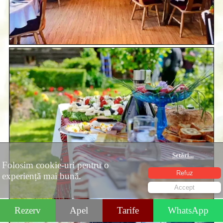
Setări
...
Folosim cookie-uri pentru o
Refuz
experiență mai bună.
Accept
Rezerv
Apel
Tarife
WhatsApp