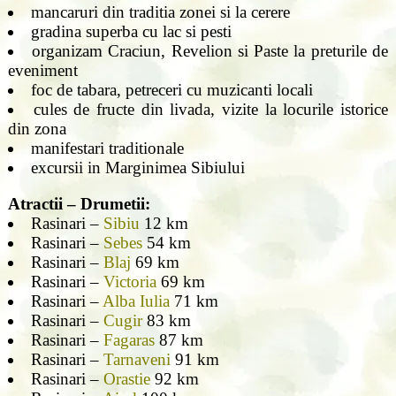
mancaruri din traditia zonei si la cerere
gradina superba cu lac si pesti
organizam Craciun, Revelion si Paste la preturile de
eveniment
foc de tabara, petreceri cu muzicanti locali
cules de fructe din livada, vizite la locurile istorice
din zona
manifestari traditionale
excursii in Marginimea Sibiului
Atractii – Drumetii:
Rasinari –
Sibiu
12 km
Rasinari –
Sebes
54 km
Rasinari –
Blaj
69 km
Rasinari –
Victoria
69 km
Rasinari –
Alba Iulia
71 km
Rasinari –
Cugir
83 km
Rasinari –
Fagaras
87 km
Rasinari –
Tarnaveni
91 km
Rasinari –
Orastie
92 km