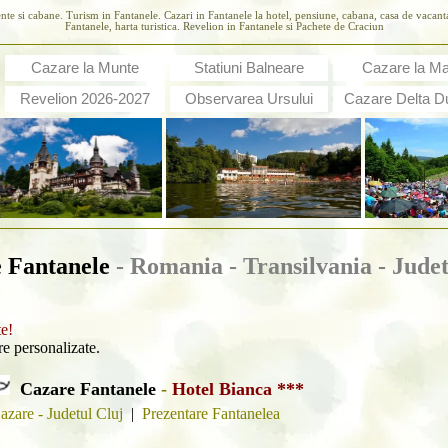
ente si cabane. Turism in Fantanele. Cazari in Fantanele la hotel, pensiune, cabana, casa de vacan
Fantanele, harta turistica. Revelion in Fantanele si Pachete de Craciun
Cazare la Munte
Statiuni Balneare
Cazare la M
Revelion 2026-2027
Observarea Ursului
Cazare Delta Du
 Fantanele
- Romania - Transilvania -
Judet
te!
are personalizate.
Cazare Fantanele
-
Hotel Bianca ***
azare - Judetul Cluj
|
Prezentare Fantanelea