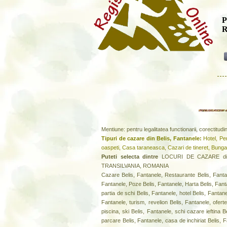
P
R
Mentiune: pentru legalitatea functionarii, corectitud
Tipuri de cazare din Belis, Fantanele:
Hotel, Pen
oaspeti, Casa taraneasca, Cazari de tineret, Bung
Puteti selecta dintre
LOCURI DE CAZARE din Be
TRANSILVANIA, ROMANIA
Cazare Belis, Fantanele, Restaurante Belis, Fantan
Fantanele, Poze Belis, Fantanele, Harta Belis, Fant
partia de schi Belis, Fantanele, hotel Belis, Fanta
Fantanele, turism, revelion Belis, Fantanele, oferte
piscina, ski Belis, Fantanele, schi cazare ieftina 
parcare Belis, Fantanele, casa de inchiriat Belis, 