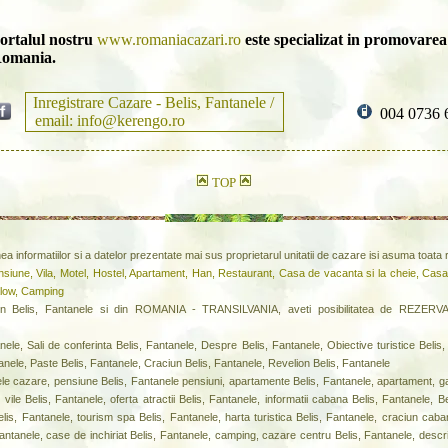
ortalul nostru
www.romaniacazari.ro
este specializat in promovarea 
omania.
Inregistrare Cazare - Belis, Fantanele /
004 0736 
email: info@kerengo.ro
TOP
inea informatiilor si a datelor prezentate mai sus proprietarul unitatii de cazare isi asuma toat
siune, Vila, Motel, Hostel, Apartament, Han, Restaurant, Casa de vacanta si la cheie, Casa
alow, Camping
lis, Fantanele si din ROMANIA - TRANSILVANIA, aveti posibilitatea de REZERVA
ele, Sali de conferinta Belis, Fantanele, Despre Belis, Fantanele, Obiective turistice Belis,
anele, Paste Belis, Fantanele, Craciun Belis, Fantanele, Revelion Belis, Fantanele
nele cazare, pensiune Belis, Fantanele pensiuni, apartamente Belis, Fantanele, apartament, gar
 vile Belis, Fantanele, oferta atractii Belis, Fantanele, informatii cabana Belis, Fantanele, 
Belis, Fantanele, tourism spa Belis, Fantanele, harta turistica Belis, Fantanele, craciun caba
Fantanele, case de inchiriat Belis, Fantanele, camping, cazare centru Belis, Fantanele, descri