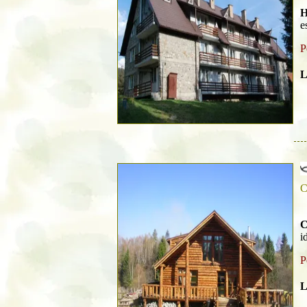
H
e
P
L
C
C
i
P
L