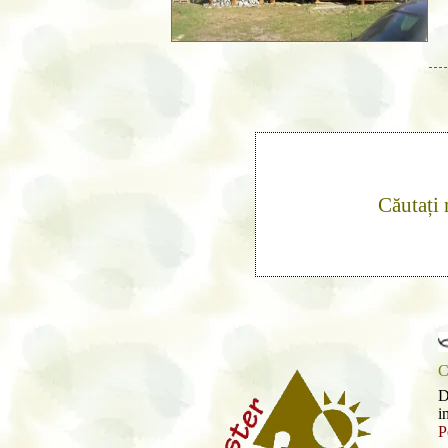
Căutați
C
D
i
P