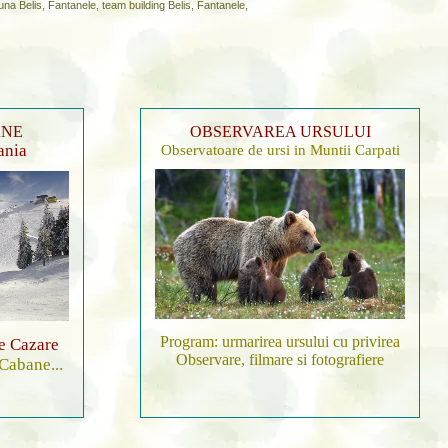
auna Belis, Fantanele, team building Belis, Fantanele,
ANE
OBSERVAREA URSULUI
ania
Observatoare de ursi in Muntii Carpati
Program: urmarirea ursului cu privirea
de Cazare
Observare, filmare si fotografiere
 Cabane...