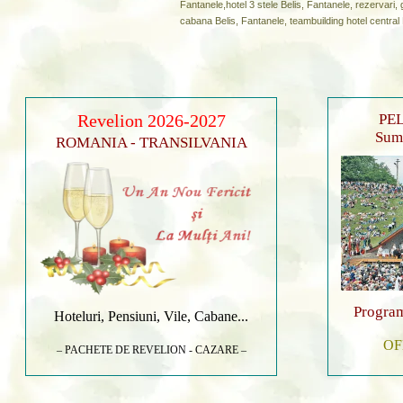
Fantanele,hotel 3 stele Belis, Fantanele, rezervari, 
cabana Belis, Fantanele, teambuilding hotel central 
Revelion 2026-2027
PEL
Sumu
ROMANIA - TRANSILVANIA
Program
Hoteluri, Pensiuni, Vile, Cabane...
OF
– PACHETE DE REVELION - CAZARE –