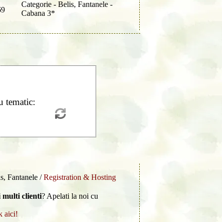
Categorie - Belis, Fantanele -
69
Cabana 3*
u tematic:
is, Fantanele /
Registration & Hosting
 multi clienti
? Apelati la noi cu
k aici!