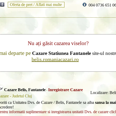
Oferta de pret /
Aflati mai multe
004 0736 651 0
Nu ați găsit cazarea viselor?
 mai departe pe
Cazare Statiunea Fantanele
site-ul nostr
belis.romaniacazari.ro
Cazare Belis, Fantanele
Inregistrare Cazare
-
Localizare: Bel
azare - Judetul Cluj
oriti ca Unitatea Dvs. de Cazare / Belis, Fantanele sa aiba
sansa la mai
ncredere!
entru informatii suplimentare si inregistrarea unitatii Dvs. de cazare clic