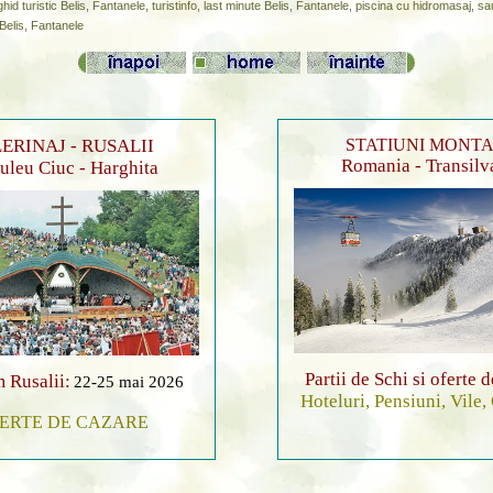
ghid turistic Belis, Fantanele, turistinfo, last minute Belis, Fantanele, piscina cu hidromasaj, s
Belis, Fantanele
ERINAJ - RUSALII
STATIUNI MONT
Romania - Transilv
leu Ciuc - Harghita
Partii de Schi si oferte 
 Rusalii:
22-25 mai 2026
Hoteluri, Pensiuni, Vile,
ERTE DE CAZARE