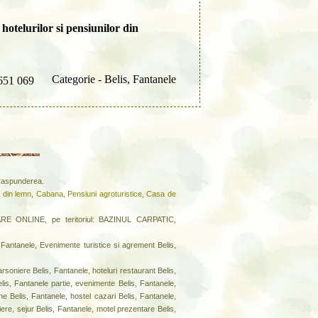
hotelurilor si pensiunilor din
Categorie - Belis, Fantanele
651 069
a raspunderea.
 din lemn, Cabana, Pensiuni agroturistice, Casa de
RE ONLINE, pe teritoriul: BAZINUL CARPATIC,
 Fantanele, Evenimente turistice si agrement Belis,
soniere Belis, Fantanele, hoteluri restaurant Belis,
Belis, Fantanele partie, evenimente Belis, Fantanele,
ne Belis, Fantanele, hostel cazari Belis, Fantanele,
ere, sejur Belis, Fantanele, motel prezentare Belis,