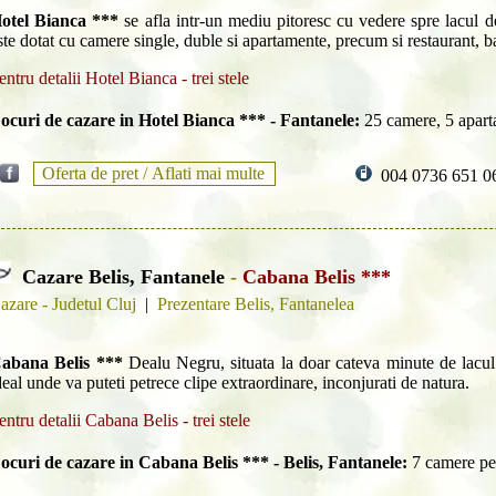
otel Bianca ***
se afla intr-un mediu pitoresc cu vedere spre lacul 
ste dotat cu camere single, duble si apartamente, precum si restaurant, ba
entru detalii Hotel Bianca - trei stele
ocuri de cazare in Hotel Bianca *** - Fantanele:
25 camere, 5 apar
Oferta de pret /
Aflati mai multe
004 0736 651 0
Cazare Belis, Fantanele
-
Cabana Belis ***
azare - Judetul Cluj
|
Prezentare Belis, Fantanelea
abana Belis ***
Dealu Negru, situata la doar cateva minute de lacul
deal unde va puteti petrece clipe extraordinare, inconjurati de natura.
entru detalii Cabana Belis - trei stele
ocuri de cazare in Cabana Belis *** - Belis, Fantanele:
7 camere pe