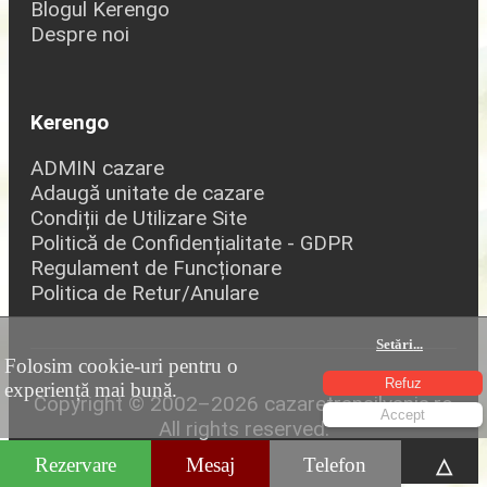
Blogul Kerengo
Despre noi
Kerengo
ADMIN cazare
Adaugă unitate de cazare
Condiții de Utilizare Site
Politică de Confidențialitate - GDPR
Regulament de Funcționare
Politica de Retur/Anulare
Setări
...
Folosim cookie-uri pentru o
Refuz
experiență mai bună.
Copyright © 2002–2026 cazaretransilvania.ro
Accept
All rights reserved.
Rezervare
Mesaj
Telefon
△