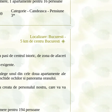
mere, 1 apartamente pentru 16 persoane
Categorie - Candeasca - Pensiune
69
3*
Localizare: Bucuresti -
5 km de centru Bucuresti
a pasi de centrul istoric, de zona de afaceri
 exigente.
i alege unul din cele doua apartamente ale
deschide ochilor si panorama orasului.
a creata de personalul nostru, care va va
mere pentru 194 persoane