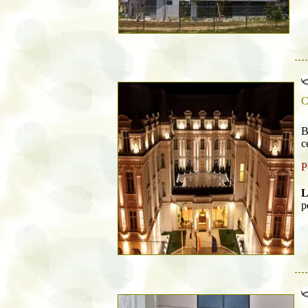
C
B
c
P
L
p