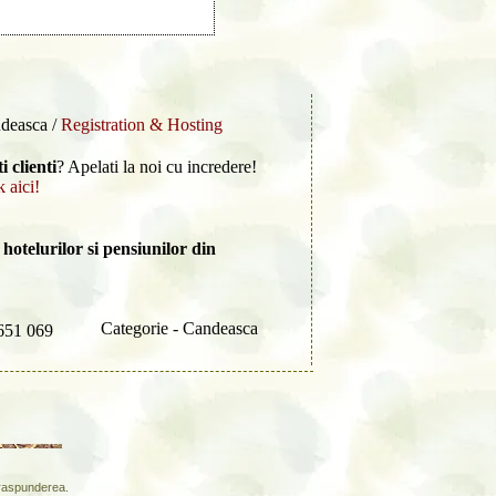
ndeasca /
Registration & Hosting
i clienti
? Apelati la noi cu incredere!
k aici!
hotelurilor si pensiunilor din
Categorie - Candeasca
651 069
a raspunderea.