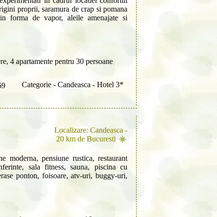
xperimentati în cadrul locatiei confortul
origini proprii, saramura de crap si pomana
c in forma de vapor, aleile amenajate si
re, 4 apartamente pentru 30 persoane
Categorie - Candeasca - Hotel 3*
69
Localizare: Candeasca -
20 km de Bucuresti
ne moderna, pensiune rustica, restaurant
nferinte, sala fitness, sauna, piscina cu
terase ponton, foisoare, atv-uri, buggy-uri,