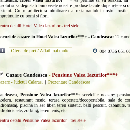
andeasca,
Hotel Valea Iazurilor***+
va permite sa va relaxati, sa e
bsolut si sa degustati faimoasele noastre produse facute dupa retete si 
estelui. Cu o arhitectura uimitoarea a restaurantului nostru rusti
mprejmuite cu pomi si flori.
entru detalii Hotel Valea Iazurilor - trei stele
ocuri de cazare in Hotel Valea Iazurilor***+ - Candeasca:
12 came
Oferta de pret /
Aflati mai multe
004 0736 651 0
Cazare Candeasca
-
Pensiune Valea Iazurilor***+
azare - Judetul Calarasi
|
Prezentare Candeascaa
andeasca,
Pensiune Valea Iazurilor***+
serviciile noastre: pensiu
odern, restaurant rustic, terasa copertata/decopertabila, sala de co
idromasaj, piscina in aer liber, teren sintetic, balti pescuit, cabanute, 
idrobiciclete, zorbing, teren tenis, etc.
entru detalii Pensiune Valea Iazurilor - trei stele