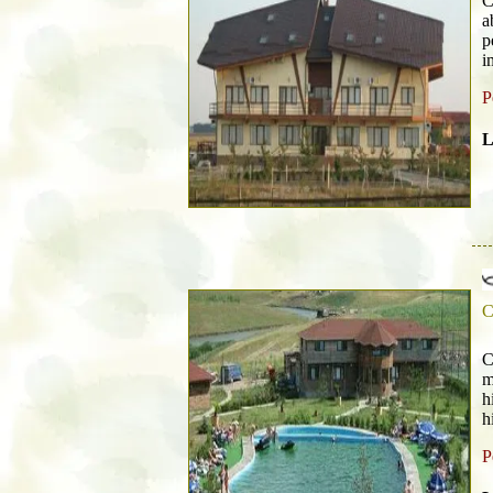
C
a
p
i
P
L
C
C
m
h
h
P