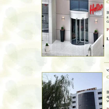
C
B
a
c
P
L
C
B
a
v