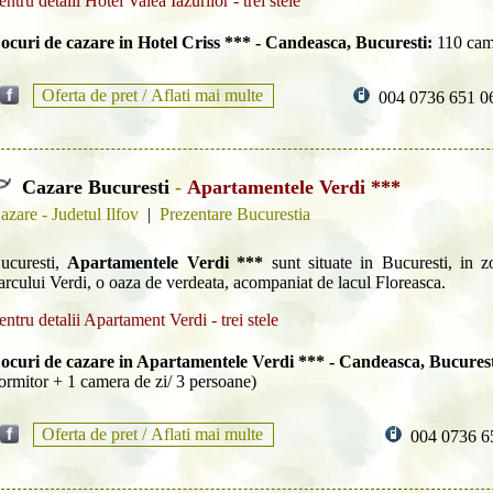
entru detalii Hotel Valea Iazurilor - trei stele
ocuri de cazare in Hotel Criss *** - Candeasca, Bucuresti:
110 cam
Oferta de pret /
Aflati mai multe
004 0736 651 0
Cazare Bucuresti
-
Apartamentele Verdi ***
azare - Judetul Ilfov
|
Prezentare Bucurestia
ucuresti,
Apartamentele Verdi ***
sunt situate in Bucuresti, in z
arcului Verdi, o oaza de verdeata, acompaniat de lacul Floreasca.
entru detalii Apartament Verdi - trei stele
ocuri de cazare in Apartamentele Verdi *** - Candeasca, Bucurest
ormitor + 1 camera de zi/ 3 persoane)
Oferta de pret /
Aflati mai multe
004 0736 6