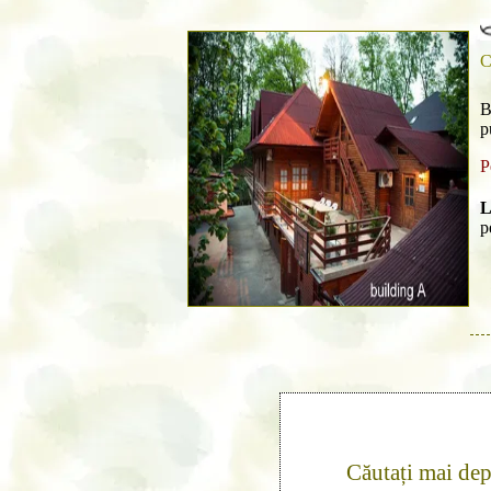
C
B
p
P
L
p
Căutați mai de