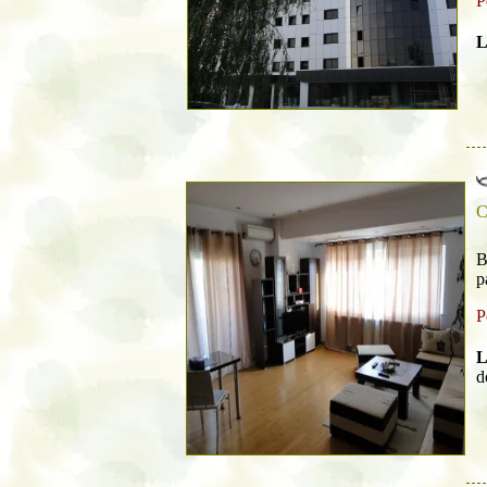
P
L
C
B
p
P
L
d