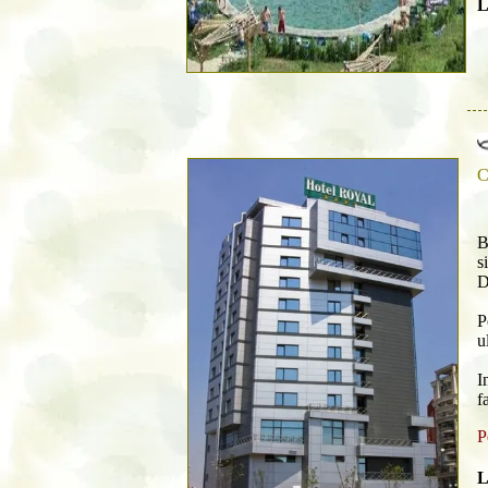
L
C
B
s
D
P
u
I
f
P
L