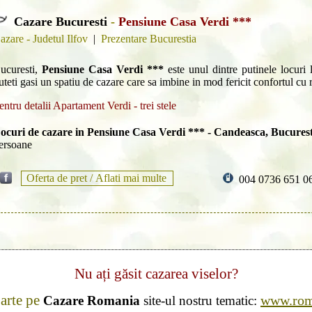
Cazare Bucuresti
-
Pensiune Casa Verdi ***
azare - Judetul Ilfov
|
Prezentare Bucurestia
ucuresti,
Pensiune Casa Verdi ***
este unul dintre putinele locuri l
uteti gasi un spatiu de cazare care sa imbine in mod fericit confortul cu r
entru detalii Apartament Verdi - trei stele
ocuri de cazare in Pensiune Casa Verdi *** - Candeasca, Bucurest
ersoane
Oferta de pret /
Aflati mai multe
004 0736 651 0
Nu ați găsit cazarea viselor?
parte pe
www.roma
Cazare Romania
site-ul nostru tematic: