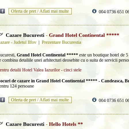
Oferta de pret /
Aflati mai multe
004 0736 651 0
Cazare Bucuresti
-
Grand Hotel Continental *****
azare - Judetul Ilfov
|
Prezentare Bucurestia
ucuresti,
Grand Hotel Continental *****
este un boutique hotel de 5 
e combina detaliile unei arhitecturi deosebite cu o suita de servicii person
entru detalii Hotel Valea Iazurilor - cinci stele
ocuri de cazare in Grand Hotel Continental ***** - Candeasca, Bu
entru 124 persoane
Oferta de pret /
Aflati mai multe
004 0736 651 0
Cazare Bucuresti
-
Hello Hotels **