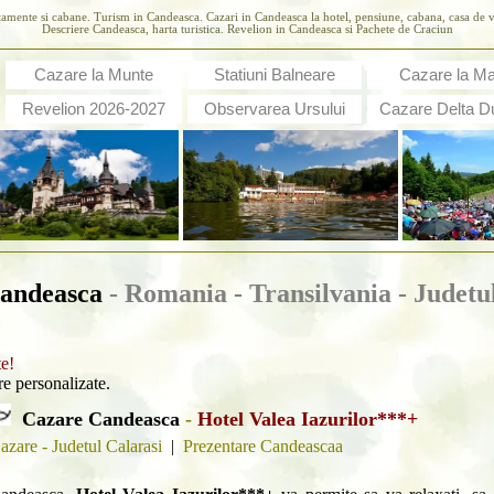
tamente si cabane. Turism in Candeasca. Cazari in Candeasca la hotel, pensiune, cabana, casa d
Descriere Candeasca, harta turistica. Revelion in Candeasca si Pachete de Craciun
Cazare la Munte
Statiuni Balneare
Cazare la M
Revelion 2026-2027
Observarea Ursului
Cazare Delta Du
andeasca
- Romania - Transilvania -
Judetu
te!
are personalizate.
Cazare Candeasca
-
Hotel Valea Iazurilor***+
azare - Judetul Calarasi
|
Prezentare Candeascaa