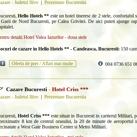
azare - Judetul Ilfov
|
Prezentare Bucurestia
ucuresti,
Hello Hotels **
este un hotel tineresc de 2 stele, confortabil 
 Garii de Nord Bucuresti, pe Calea Grivitei. De aici puteti ajunge rapi
apitalei.
entru detalii Hotel Valea Iazurilor - doua stele
ocuri de cazare in Hello Hotels ** - Candeasca, Bucuresti:
150 cam
Oferta de pret /
Aflati mai multe
004 0736 651 0
Cazare Bucuresti
-
Hotel Criss ***
azare - Judetul Ilfov
|
Prezentare Bucurestia
ucuresti,
Hotel Criss ***
este situat in Bucuresti in cartierul Militari,
proximativ 8 km de centrul orasului, la 20 de minute de aeroportul i
ecinatate a West Gate Business Center si Metro Militari.