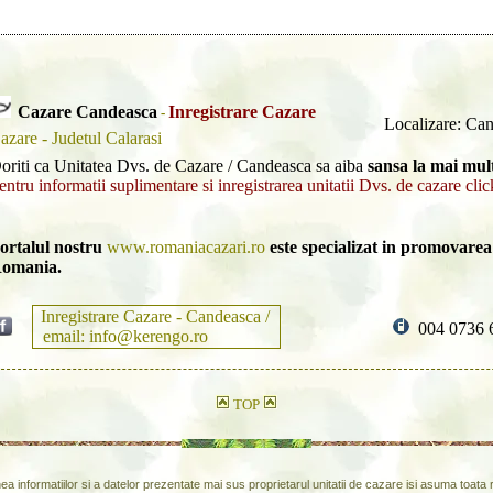
Cazare Candeasca
Inregistrare Cazare
-
Localizare: Ca
azare - Judetul Calarasi
oriti ca Unitatea Dvs. de Cazare / Candeasca sa aiba
sansa la mai mult
entru informatii suplimentare si inregistrarea unitatii Dvs. de cazare clic
ortalul nostru
www.romaniacazari.ro
este specializat in promovarea 
omania.
Inregistrare Cazare - Candeasca /
004 0736 
email: info@kerengo.ro
TOP
inea informatiilor si a datelor prezentate mai sus proprietarul unitatii de cazare isi asuma toat