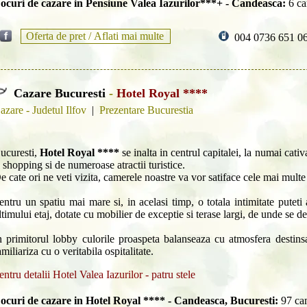
ocuri de cazare in Pensiune Valea Iazurilor***+ - Candeasca:
6 ca
Oferta de pret /
Aflati mai multe
004 0736 651 0
Cazare Bucuresti
-
Hotel Royal ****
azare - Judetul Ilfov
|
Prezentare Bucurestia
ucuresti,
Hotel Royal ****
se inalta in centrul capitalei, la numai cativ
i shopping si de numeroase atractii turistice.
e cate ori ne veti vizita, camerele noastre va vor satiface cele mai multe
entru un spatiu mai mare si, in acelasi timp, o totala intimitate putet
ltimului etaj, dotate cu mobilier de exceptie si terase largi, de unde se 
n primitorul lobby culorile proaspeta balanseaza cu atmosfera destins
amiliariza cu o veritabila ospitalitate.
entru detalii Hotel Valea Iazurilor - patru stele
ocuri de cazare in Hotel Royal **** - Candeasca, Bucuresti:
97 ca