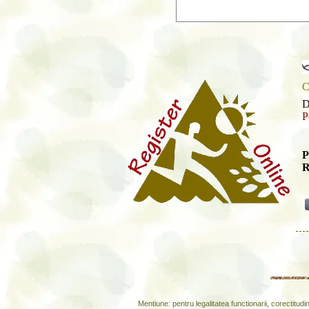
C
D
P
P
R
Mentiune: pentru legalitatea functionarii, corectitud