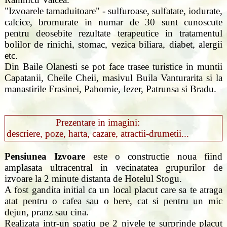
"Izvoarele tamaduitoare" - sulfuroase, sulfatate, iodurate,
calcice, bromurate in numar de 30 sunt cunoscute
pentru deosebite rezultate terapeutice in tratamentul
bolilor de rinichi, stomac, vezica biliara, diabet, alergii
etc.
Din Baile Olanesti se pot face trasee turistice in muntii
Capatanii, Cheile Cheii, masivul Buila Vanturarita si la
manastirile Frasinei, Pahomie, Iezer, Patrunsa si Bradu.
Prezentare in imagini:
descriere, poze, harta, cazare, atractii-drumetii...
Pensiunea Izvoare
este o constructie noua fiind
amplasata ultracentral in vecinatatea grupurilor de
izvoare la 2 minute distanta de Hotelul Stogu.
A fost gandita initial ca un local placut care sa te atraga
atat pentru o cafea sau o bere, cat si pentru un mic
dejun, pranz sau cina.
Realizata intr-un spatiu pe 2 nivele te surprinde placut