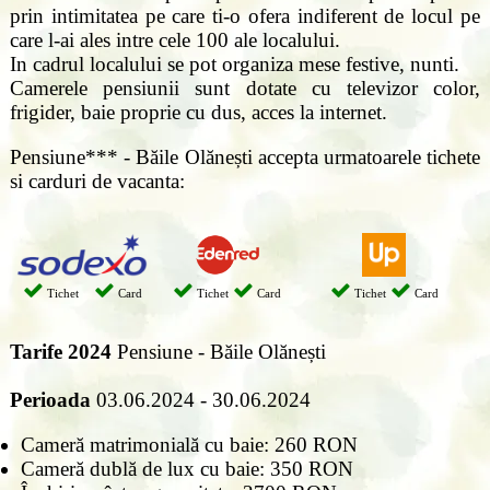
prin intimitatea pe care ti-o ofera indiferent de locul pe
care l-ai ales intre cele 100 ale localului.
In cadrul localului se pot organiza mese festive, nunti.
Camerele pensiunii sunt dotate cu televizor color,
frigider, baie proprie cu dus, acces la internet.
Pensiune*** - Băile Olănești accepta urmatoarele tichete
si carduri de vacanta:
Tichet
Card
Tichet
Card
Tichet
Card
Tarife
2024
Pensiune - Băile Olănești
Perioada
03.06.2024 - 30.06.2024
Cameră matrimonială cu baie: 260 RON
Cameră dublă de lux cu baie: 350 RON