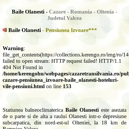
Baile Olanesti -
Cazare
- Romania - Oltenia -
Judetul Valcea
Baile Olanesti
- Pensiunea Izvoare***
Warning
:
file_get_contents(https://collections.kerengo.ro/img/ro/1
failed to open stream: HTTP request failed! HTTP/1.1
404 Not Found in
/home/kerengohu/webpages/cazaretransilvania.ro/publ
cazare-pensiunea_izvoare-baile_olanesti-hoteluri-
vile-pensiuni.html
on line
153
Statiunea balneoclimaterica
Baile Olanesti
este asezata
de o parte si de alta a raului Olanesti intr-o depresiune
subcarpatica, din nord-est-ul Olteniei, la 18 km de
Ramnicu Valcea.