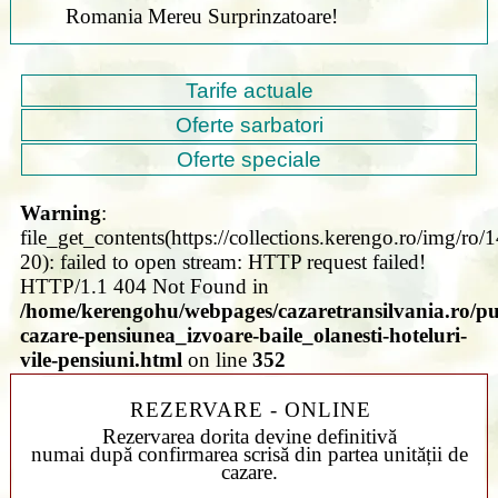
Romania Mereu Surprinzatoare!
Tarife actuale
Oferte sarbatori
Oferte speciale
Warning
:
file_get_contents(https://collections.kerengo.ro/img/ro/
20): failed to open stream: HTTP request failed!
HTTP/1.1 404 Not Found in
/home/kerengohu/webpages/cazaretransilvania.ro/pub
cazare-pensiunea_izvoare-baile_olanesti-hoteluri-
vile-pensiuni.html
on line
352
REZERVARE - ONLINE
Rezervarea dorita devine definitivă
numai după confirmarea scrisă din partea unității de
cazare.