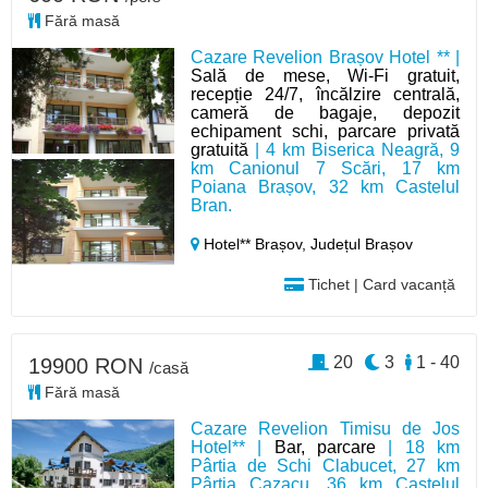
Fără masă
Cazare Revelion Brașov Hotel ** |
Sală de mese, Wi-Fi gratuit,
recepție 24/7, încălzire centrală,
cameră de bagaje, depozit
echipament schi, parcare privată
gratuită
| 4 km Biserica Neagră, 9
km Canionul 7 Scări, 17 km
Poiana Brașov, 32 km Castelul
Bran.
Hotel** Brașov,
Județul Brașov
Tichet | Card vacanță
20
3
1 - 40
19900 RON
/casă
Fără masă
Cazare Revelion Timisu de Jos
Hotel** |
Bar, parcare
| 18 km
Pârtia de Schi Clabucet, 27 km
Pârtia Cazacu, 36 km Castelul