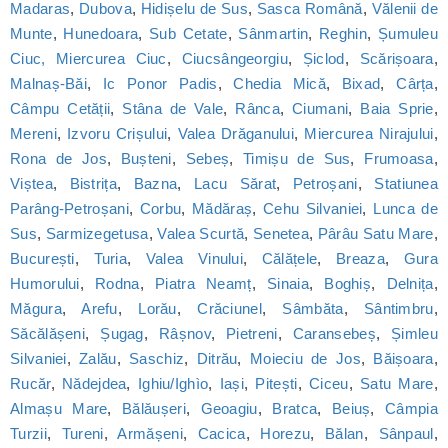
Madaras
,
Dubova
,
Hidișelu de Sus
,
Sasca Română
,
Vălenii de
Munte
,
Hunedoara
,
Sub Cetate
,
Sânmartin
,
Reghin
,
Șumuleu
Ciuc, Miercurea Ciuc
,
Ciucsângeorgiu
,
Șiclod
,
Scărișoara
,
Malnaș-Băi
,
Ic Ponor Padis
,
Chedia Mică
,
Bixad
,
Cârța
,
Câmpu Cetății
,
Stâna de Vale
,
Rânca
,
Ciumani
,
Baia Sprie
,
Mereni
,
Izvoru Crișului
,
Valea Drăganului
,
Miercurea Nirajului
,
Rona de Jos
,
Bușteni
,
Sebeș
,
Timișu de Sus
,
Frumoasa
,
Viștea
,
Bistrița
,
Bazna
,
Lacu Sărat
,
Petroșani
,
Statiunea
Parâng-Petroșani
,
Corbu
,
Mădăraș
,
Cehu Silvaniei
,
Lunca de
Sus
,
Sarmizegetusa
,
Valea Scurtă
,
Senetea
,
Pârâu Satu Mare
,
București
,
Turia
,
Valea Vinului
,
Călățele
,
Breaza
,
Gura
Humorului
,
Rodna
,
Piatra Neamț
,
Sinaia
,
Boghiș
,
Delnița
,
Măgura
,
Arefu
,
Lorău
,
Crăciunel
,
Sâmbăta
,
Sântimbru
,
Săcălășeni
,
Șugag
,
Râșnov
,
Pietreni
,
Caransebeș
,
Șimleu
Silvaniei
,
Zalău
,
Saschiz
,
Ditrău
,
Moieciu de Jos
,
Băișoara
,
Rucăr
,
Nădejdea
,
Ighiu/Ighìo
,
Iași
,
Pitești
,
Ciceu
,
Satu Mare
,
Almașu Mare
,
Bălăușeri
,
Geoagiu
,
Bratca
,
Beiuș
,
Câmpia
Turzii
,
Tureni
,
Armășeni
,
Cacica
,
Horezu
,
Bălan
,
Sânpaul
,