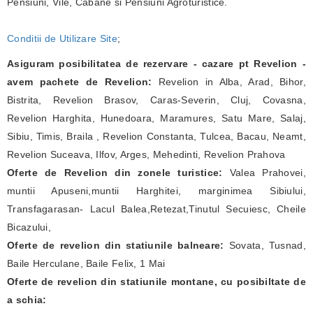
Pensiuni, Vile, Cabane si Pensiuni Agroturistice.
Conditii de Utilizare Site
;
Asiguram posibilitatea de rezervare - cazare pt Revelion -
avem pachete de Revelion:
Revelion in Alba, Arad, Bihor,
Bistrita, Revelion Brasov, Caras-Severin, Cluj, Covasna,
Revelion Harghita, Hunedoara, Maramures, Satu Mare, Salaj,
Sibiu, Timis, Braila , Revelion Constanta, Tulcea, Bacau, Neamt,
Revelion Suceava, Ilfov, Arges, Mehedinti, Revelion Prahova
Oferte de Revelion din zonele turistice:
Valea Prahovei,
muntii Apuseni,muntii Harghitei, marginimea Sibiului,
Transfagarasan- Lacul Balea,Retezat,Tinutul Secuiesc, Cheile
Bicazului,
Oferte de revelion din statiunile balneare:
Sovata, Tusnad,
Baile Herculane, Baile Felix, 1 Mai
Oferte de revelion din statiunile montane, cu posibiltate de
a schia: