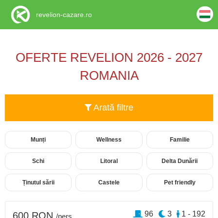
revelion-cazare.ro
OFERTE REVELION 2026 - 2027
ROMANIA
Arată filtre
Munți
Wellness
Familie
Schi
Litoral
Delta Dunării
Ținutul sării
Castele
Pet friendly
96
3
1 - 192
600 RON
/pers