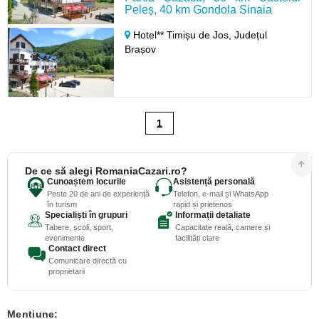
Peleș, 40 km Gondola Sinaia
Hotel** Timișu de Jos,
Județul
Brașov
1
De ce să alegi RomaniaCazari.ro?
Cunoaștem locurile
Asistență personală
Peste 20 de ani de experiență
Telefon, e-mail și WhatsApp
în turism
rapid și prietenos
Specialiști în grupuri
Informații detaliate
Tabere, școli, sport,
Capacitate reală, camere și
evenimente
facilități clare
Contact direct
Comunicare directă cu
proprietarii
Mentiune: