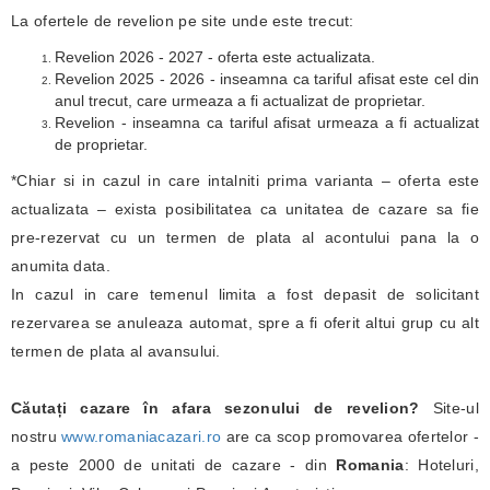
La ofertele de revelion pe site unde este trecut:
Revelion 2026 - 2027 - oferta este actualizata.
Revelion 2025 - 2026 - inseamna ca tariful afisat este cel din
anul trecut, care urmeaza a fi actualizat de proprietar.
Revelion - inseamna ca tariful afisat urmeaza a fi actualizat
de proprietar.
*Chiar si in cazul in care intalniti prima varianta – oferta este
actualizata – exista posibilitatea ca unitatea de cazare sa fie
pre-rezervat cu un termen de plata al acontului pana la o
anumita data.
In cazul in care temenul limita a fost depasit de solicitant
rezervarea se anuleaza automat, spre a fi oferit altui grup cu alt
termen de plata al avansului.
Căutați cazare în afara sezonului de revelion?
Site-ul
nostru
www.romaniacazari.ro
are ca scop promovarea ofertelor -
a peste 2000 de unitati de cazare - din
Romania
: Hoteluri,