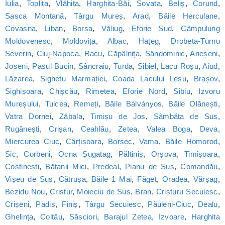
Iulia
,
Toplița
,
Vlăhița
,
Harghita-Băi
,
Sovata
,
Beliș
,
Corund
,
Sasca Montană
,
Târgu Mureș
,
Arad
,
Băile Herculane
,
Covasna
,
Liban
,
Borșa
,
Văliug
,
Eforie Sud
,
Câmpulung
Moldovenesc
,
Moldovița
,
Albac
,
Hațeg
,
Drobeta-Turnu
Severin
,
Cluj-Napoca
,
Racu
,
Căpâlnița
,
Sândominic
,
Arieșeni
,
Joseni
,
Pasul Bucin
,
Sâncraiu
,
Turda
,
Sibiel
,
Lacu Roșu
,
Aiud
,
Lăzarea
,
Sighetu Marmației
,
Coada Lacului Lesu
,
Brașov
,
Sighișoara
,
Chișcău
,
Rimetea
,
Eforie Nord
,
Sibiu
,
Izvoru
Mureșului
,
Tulcea
,
Remeți
,
Băile Bálványos
,
Băile Olănești
,
Vatra Dornei
,
Zăbala
,
Timișu de Jos
,
Sâmbăta de Sus
,
Rugănești
,
Crișan
,
Ceahlău
,
Zetea
,
Valea Boga
,
Deva
,
Miercurea Ciuc
,
Cârțișoara
,
Borsec
,
Vama
,
Băile Homorod
,
Sic
,
Corbeni
,
Ocna Șugatag
,
Păltiniș
,
Orșova
,
Timișoara
,
Costinești
,
Bățanii Mici
,
Predeal
,
Pianu de Sus
,
Comandău
,
Vișeu de Sus
,
Cătrușa
,
Băile 1 Mai
,
Făget
,
Oradea
,
Vărșag
,
Bezidu Nou
,
Cristur
,
Moieciu de Sus
,
Bran
,
Cristuru Secuiesc
,
Crișeni
,
Padis
,
Finiș
,
Târgu Secuiesc
,
Păuleni-Ciuc
,
Dealu
,
Ghelința
,
Coltău
,
Săsciori
,
Barajul Zetea
,
Izvoare
,
Harghita