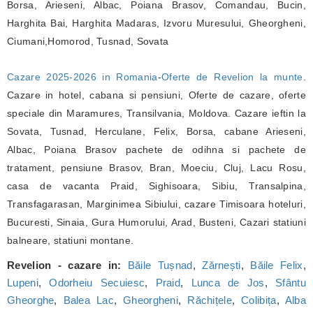
Borsa, Arieseni, Albac, Poiana Brasov, Comandau, Bucin,
Harghita Bai, Harghita Madaras, Izvoru Muresului, Gheorgheni,
Ciumani,Homorod, Tusnad, Sovata
Cazare 2025-2026 in Romania
-
Oferte de Revelion la munte
.
Cazare in hotel, cabana si pensiuni, Oferte de cazare, oferte
speciale din Maramures, Transilvania, Moldova. Cazare ieftin la
Sovata, Tusnad, Herculane, Felix, Borsa, cabane Arieseni,
Albac, Poiana Brasov pachete de odihna si pachete de
tratament, pensiune Brasov, Bran, Moeciu, Cluj, Lacu Rosu,
casa de vacanta Praid, Sighisoara, Sibiu, Transalpina,
Transfagarasan, Marginimea Sibiului, cazare Timisoara hoteluri,
Bucuresti, Sinaia, Gura Humorului, Arad, Busteni, Cazari statiuni
balneare, statiuni montane.
Revelion - cazare in:
Băile Tușnad
,
Zărnești
,
Băile Felix
,
Lupeni
,
Odorheiu Secuiesc
,
Praid
,
Lunca de Jos
,
Sfântu
Gheorghe
,
Balea Lac
,
Gheorgheni
,
Răchițele
,
Colibița
,
Alba