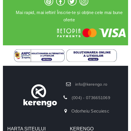
Mai rapid, mai ieftin! Înscrie-te și obține cele mai bune
oferte
info@kerengo.ro
(004) - 0736651069
Odorheiu Secuiesc
HARTA SITEULUI
KERENGO