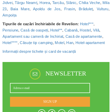
Jidvei
,
Târgu Neamț
,
Horea
,
Tarcău
,
Slănic
,
Chilia Veche
,
Mila
23
,
Baia Mare
,
Apoldu de Jos
,
Frasin
,
Brăduleț
,
Vulturu
,
Ampoița
Tipurile de cazări închiriabile de Revelion:
Hotel***
,
Pensiune
,
Casă de oaspeți
,
Hotel**
,
Cabană
,
Hostel
,
Vilă
,
Apartament sau cameră de închiriat
,
Casă de apartamente
,
Hotel****
,
Căsuțe tip camping
,
Motel
,
Han
,
Hotel-apartament
Informații despre tichete și card de vacanță
NEWSLETTER
SIGN UP