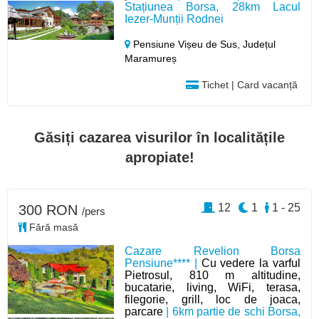
Stațiunea Borsa, 28km Lacul
Iezer-Munții Rodnei
Pensiune Vișeu de Sus,
Județul
Maramureș
Tichet | Card vacanță
Găsiți cazarea visurilor în localitățile
apropiate!
12
1
1 - 25
300 RON
/pers
Fără masă
Cazare Revelion Borsa
Pensiune**** |
Cu vedere la varful
Pietrosul, 810 m altitudine,
bucatarie, living, WiFi, terasa,
filegorie, grill, loc de joaca,
parcare
| 6km partie de schi Borsa,