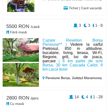
Tichet | Card vacanță
3
3
1 - 8
5500 RON
/casă
Fără masă
Cazare Revelion Borșa
Pensiune** |
Vedere la varful
Pietrosul, 850 m altitudine,
bucatarie, living, terasa, Wi-Fi,
filegorie, grill, loc de joaca,
parcare
| 6 km partie de schi
Borsa, 30 km Cascada Cailor, 9
km Lacul Iezer
Pensiune Borșa,
Județul Maramureș
14
4
1 - 28
2800 RON
/pers
Cu masă