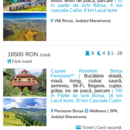
foisor, teren de joaca, parcare
| 50
m partie de schi Borsa, 4 km
cascada Cailor, 8 km Lacul Iezer
Vilă Borșa,
Județul Maramureș
9
4
1 - 26
16500 RON
/casă
Fără masă
Cazare Revelion Borșa
Pensiune** |
Bucătărie dotată,
masă, living, ciubar, saună,
șemineu, Wi-Fi, filegorie, cuptor,
grătar, loc de joacă, parcare
| 700
m Pârtie de schi Borșa, 16 km
Lacul Iezer, 20 km Cascada Cailor
Pensiune Borșa
Wellness | SPA,
Județul Maramureș
Tichet | Card vacanță