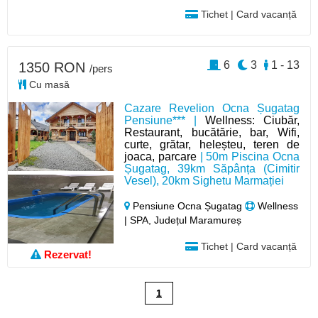
Tichet | Card vacanță
6
3
1 - 13
1350 RON
/pers
Cu masă
Cazare Revelion Ocna Șugatag
Pensiune*** |
Wellness: Ciubăr,
Restaurant, bucătărie, bar, Wifi,
curte, grătar, heleșteu, teren de
joaca, parcare
| 50m Piscina Ocna
Șugatag, 39km Săpânța (Cimitir
Vesel), 20km Sighetu Marmației
Pensiune Ocna Șugatag
Wellness
| SPA, Județul Maramureș
Tichet | Card vacanță
Rezervat!
1