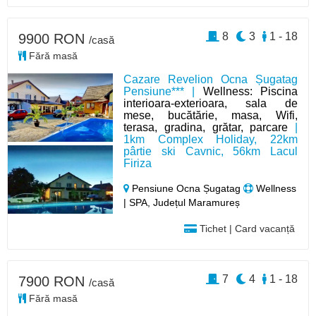
8
3
1 - 18
9900 RON
/casă
Fără masă
Cazare Revelion Ocna Șugatag
Pensiune*** |
Wellness: Piscina
interioara-exterioara, sala de
mese, bucătărie, masa, Wifi,
terasa, gradina, grătar, parcare
|
1km Complex Holiday, 22km
pârtie ski Cavnic, 56km Lacul
Firiza
Pensiune Ocna Șugatag
Wellness
| SPA, Județul Maramureș
Tichet | Card vacanță
7
4
1 - 18
7900 RON
/casă
Fără masă