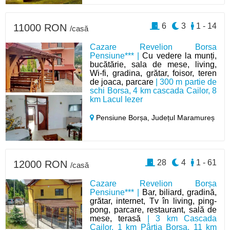
6
3
1 - 14
11000 RON
/casă
Cazare Revelion Borsa
Pensiune*** |
Cu vedere la munți,
bucătărie, sala de mese, living,
Wi-fi, gradina, grătar, foisor, teren
de joaca, parcare
| 300 m partie de
schi Borsa, 4 km cascada Cailor, 8
km Lacul Iezer
Pensiune Borșa,
Județul Maramureș
28
4
1 - 61
12000 RON
/casă
Cazare Revelion Borșa
Pensiune*** |
Bar, biliard, gradină,
grătar, internet, Tv în living, ping-
pong, parcare, restaurant, sală de
mese, terasă
| 3 km Cascada
Cailor, 1 km Pârtia Borșa, 11 km