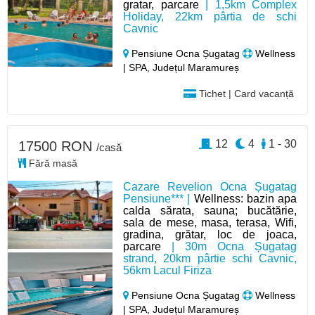
gratar, parcare
| 1,5km Complex
Holiday, 22km pârtia de schi
Cavnic
Pensiune Ocna Șugatag
Wellness
| SPA, Județul Maramureș
Tichet | Card vacanță
12
4
1 - 30
17500 RON
/casă
Fără masă
Cazare Revelion Ocna Șugatag
Pensiune*** |
Wellness: bazin apa
calda sărata, sauna; bucătărie,
sala de mese, masa, terasa, Wifi,
gradina, grătar, loc de joaca,
parcare
| 30m Ocna Șugatag
strand, 20km pârtie schi Cavnic,
56km Lacul Firiza
Pensiune Ocna Șugatag
Wellness
| SPA, Județul Maramureș