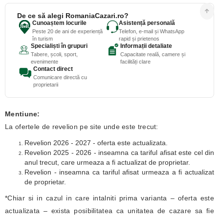
De ce să alegi RomaniaCazari.ro?
Cunoaștem locurile
Asistență personală
Peste 20 de ani de experiență
Telefon, e-mail și WhatsApp
în turism
rapid și prietenos
Specialiști în grupuri
Informații detaliate
Tabere, școli, sport,
Capacitate reală, camere și
evenimente
facilități clare
Contact direct
Comunicare directă cu
proprietarii
Mentiune:
La ofertele de revelion pe site unde este trecut:
Revelion 2026 - 2027 - oferta este actualizata.
Revelion 2025 - 2026 - inseamna ca tariful afisat este cel din
anul trecut, care urmeaza a fi actualizat de proprietar.
Revelion - inseamna ca tariful afisat urmeaza a fi actualizat
de proprietar.
*Chiar si in cazul in care intalniti prima varianta – oferta este
actualizata – exista posibilitatea ca unitatea de cazare sa fie