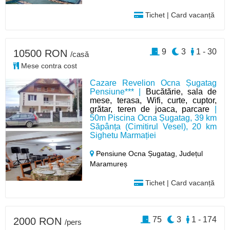
Tichet | Card vacanță
9
3
1 - 30
10500 RON
/casă
Mese contra cost
Cazare Revelion Ocna Șugatag
Pensiune*** |
Bucătărie, sala de
mese, terasa, Wifi, curte, cuptor,
grătar, teren de joaca, parcare
|
50m Piscina Ocna Șugatag, 39 km
Săpânța (Cimitirul Vesel), 20 km
Sighetu Marmației
Pensiune Ocna Șugatag,
Județul
Maramureș
Tichet | Card vacanță
75
3
1 - 174
2000 RON
/pers