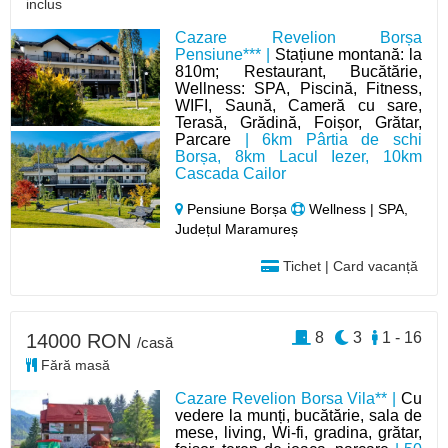
inclus
Cazare Revelion Borșa
Pensiune*** |
Stațiune montană: la
810m; Restaurant, Bucătărie,
Wellness: SPA, Piscină, Fitness,
WIFI, Saună, Cameră cu sare,
Terasă, Grădină, Foișor, Grătar,
Parcare
| 6km Pârtia de schi
Borșa, 8km Lacul Iezer, 10km
Cascada Cailor
Pensiune Borșa
Wellness | SPA,
Județul Maramureș
Tichet | Card vacanță
8
3
1 - 16
14000 RON
/casă
Fără masă
Cazare Revelion Borsa Vila** |
Cu
vedere la munți, bucătărie, sala de
mese, living, Wi-fi, gradina, grătar,