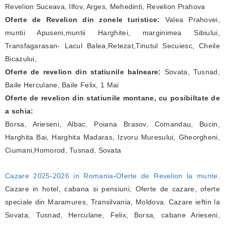
Revelion Suceava, Ilfov, Arges, Mehedinti, Revelion Prahova
Oferte de Revelion din zonele turistice:
Valea Prahovei,
muntii Apuseni,muntii Harghitei, marginimea Sibiului,
Transfagarasan- Lacul Balea,Retezat,Tinutul Secuiesc, Cheile
Bicazului,
Oferte de revelion din statiunile balneare:
Sovata, Tusnad,
Baile Herculane, Baile Felix, 1 Mai
Oferte de revelion din statiunile montane, cu posibiltate de
a schia:
Borsa, Arieseni, Albac, Poiana Brasov, Comandau, Bucin,
Harghita Bai, Harghita Madaras, Izvoru Muresului, Gheorgheni,
Ciumani,Homorod, Tusnad, Sovata
Cazare 2025-2026 in Romania
-
Oferte de Revelion la munte
.
Cazare in hotel, cabana si pensiuni, Oferte de cazare, oferte
speciale din Maramures, Transilvania, Moldova. Cazare ieftin la
Sovata, Tusnad, Herculane, Felix, Borsa, cabane Arieseni,