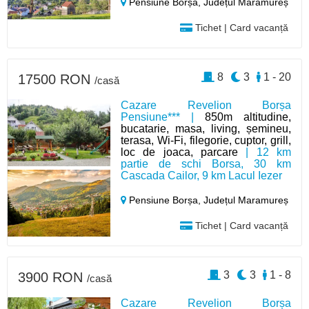
Pensiune Borșa,
Județul Maramureș
Tichet | Card vacanță
8
3
1 - 20
17500 RON
/casă
Cazare Revelion Borșa
Pensiune*** |
850m altitudine,
bucatarie, masa, living, șemineu,
terasa, Wi-Fi, filegorie, cuptor, grill,
loc de joaca, parcare
| 12 km
partie de schi Borsa, 30 km
Cascada Cailor, 9 km Lacul Iezer
Pensiune Borșa,
Județul Maramureș
Tichet | Card vacanță
3
3
1 - 8
3900 RON
/casă
Cazare Revelion Borșa