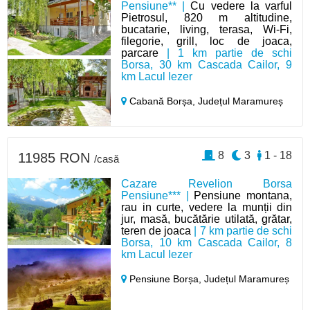
Pensiune** |
Cu vedere la varful
Pietrosul, 820 m altitudine,
bucatarie, living, terasa, Wi-Fi,
filegorie, grill, loc de joaca,
parcare
| 1 km partie de schi
Borsa, 30 km Cascada Cailor, 9
km Lacul Iezer
Cabană Borșa,
Județul Maramureș
8
3
1 - 18
11985 RON
/casă
Cazare Revelion Borsa
Pensiune*** |
Pensiune montana,
rau in curte, vedere la munții din
jur, masă, bucătărie utilată, grătar,
teren de joaca
| 7 km partie de schi
Borsa, 10 km Cascada Cailor, 8
km Lacul Iezer
Pensiune Borșa,
Județul Maramureș