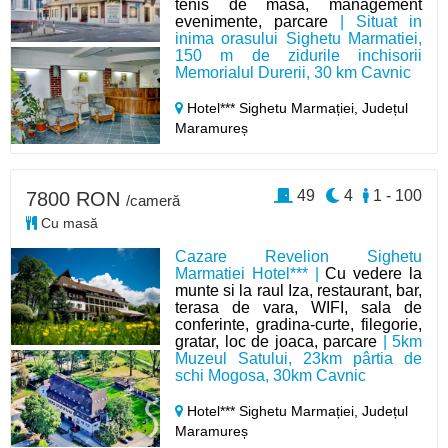
tenis de masa, management
evenimente, parcare
| Situat in
inima orasului Sighetu Marmatiei,
150 m de zidurile inchisorii
Memorialul Durerii, 30 km Cavnic
Hotel*** Sighetu Marmației,
Județul
Maramureș
49
4
1 - 100
7800 RON
/cameră
Cu masă
Cazare Revelion Sighetu
Marmatiei Hotel*** |
Cu vedere la
munte si la raul Iza, restaurant, bar,
terasa de vara, WIFI, sala de
conferinte, gradina-curte, filegorie,
gratar, loc de joaca, parcare
| 5km
Muzeul Satului, 23km pârtia de
schi Mogosa, 30km Cavnic
Hotel*** Sighetu Marmației,
Județul
Maramureș