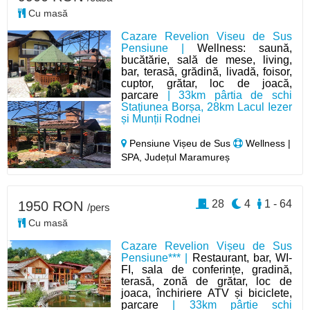
Cu masă
Cazare Revelion Viseu de Sus
Pensiune |
Wellness: saună,
bucătărie, sală de mese, living,
bar, terasă, grădină, livadă, foisor,
cuptor, grătar, loc de joacă,
parcare
| 33km pârtia de schi
Stațiunea Borșa, 28km Lacul Iezer
și Munții Rodnei
Pensiune Vișeu de Sus
Wellness |
SPA, Județul Maramureș
28
4
1 - 64
1950 RON
/pers
Cu masă
Cazare Revelion Vișeu de Sus
Pensiune*** |
Restaurant, bar, WI-
FI, sala de conferințe, gradină,
terasă, zonă de grătar, loc de
joaca, închiriere ATV și biciclete,
parcare
| 33km pârtie schi