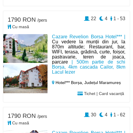
22
4
1 - 53
1790 RON
/pers
Cu masă
Cazare Revelion Borsa Hotel*** |
Cu vedere la munții din jur, la
870m altitude; Restaurant, bar,
WIFI, terasa, grădină, curte, foișor,
pastravarie, teren de joaca,
parcare
| 500m partie de schi
Borșa, 4km cascada Cailor, 8km
Lacul Iezer
Hotel*** Borșa,
Județul Maramureș
Tichet | Card vacanță
30
4
1 - 62
1790 RON
/pers
Cu masă
Cazare Revelion Borsa Hotel*** |