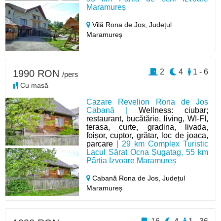
Maramureș
Vilă Rona de Jos,
Județul
Maramureș
2
4
1 - 6
1990 RON
/pers
Cu masă
Cazare Revelion Rona de Jos
Cabană |
Wellness: ciubar;
restaurant, bucătărie, living, WI-FI,
terasa, curte, gradina, livada,
foișor, cuptor, grătar, loc de joaca,
parcare
| 29 km Complex Turistic
Lacul Sărat Ocna Șugatag, 55 km
Pârtia Izvoare Maramureș
Cabană Rona de Jos,
Județul
Maramureș