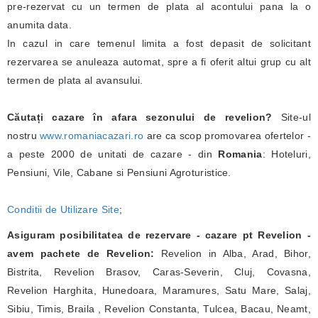
pre-rezervat cu un termen de plata al acontului pana la o
anumita data.
In cazul in care temenul limita a fost depasit de solicitant
rezervarea se anuleaza automat, spre a fi oferit altui grup cu alt
termen de plata al avansului.
Căutați cazare în afara sezonului de revelion?
Site-ul
nostru
www.romaniacazari.ro
are ca scop promovarea ofertelor -
a peste 2000 de unitati de cazare - din
Romania
: Hoteluri,
Pensiuni, Vile, Cabane si Pensiuni Agroturistice.
Conditii de Utilizare Site
;
Asiguram posibilitatea de rezervare - cazare pt Revelion -
avem pachete de Revelion:
Revelion in Alba, Arad, Bihor,
Bistrita, Revelion Brasov, Caras-Severin, Cluj, Covasna,
Revelion Harghita, Hunedoara, Maramures, Satu Mare, Salaj,
Sibiu, Timis, Braila , Revelion Constanta, Tulcea, Bacau, Neamt,