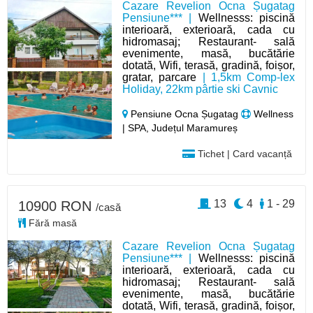
Cazare Revelion Ocna Șugatag
Pensiune*** |
Wellnesss: piscină
interioară, exterioară, cada cu
hidromasaj; Restaurant- sală
evenimente, masă, bucătărie
dotată, Wifi, terasă, gradină, foișor,
gratar, parcare
| 1,5km Comp-lex
Holiday, 22km pârtie ski Cavnic
Pensiune Ocna Șugatag
Wellness
| SPA, Județul Maramureș
Tichet | Card vacanță
13
4
1 - 29
10900 RON
/casă
Fără masă
Cazare Revelion Ocna Șugatag
Pensiune*** |
Wellnesss: piscină
interioară, exterioară, cada cu
hidromasaj; Restaurant- sală
evenimente, masă, bucătărie
dotată, Wifi, terasă, gradină, foișor,