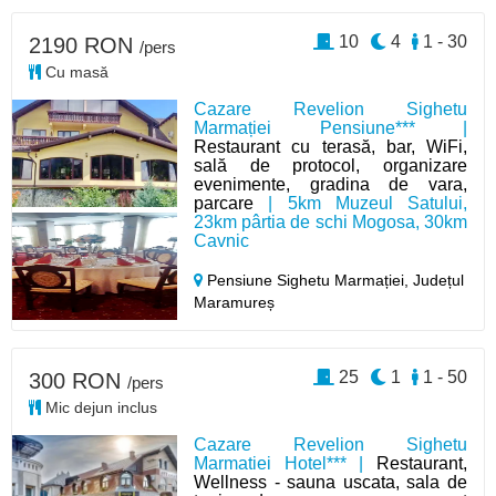
10
4
1 - 30
2190 RON
/pers
Cu masă
Cazare Revelion Sighetu
Marmației Pensiune*** |
Restaurant cu terasă, bar, WiFi,
sală de protocol, organizare
evenimente, gradina de vara,
parcare
| 5km Muzeul Satului,
23km pârtia de schi Mogosa, 30km
Cavnic
Pensiune Sighetu Marmației,
Județul
Maramureș
25
1
1 - 50
300 RON
/pers
Mic dejun inclus
Cazare Revelion Sighetu
Marmatiei Hotel*** |
Restaurant,
Wellness - sauna uscata, sala de