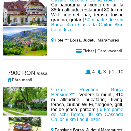
Cu panorama la munții din jur, la
880m altitude, restaurant 80 locuri,
Wi-fi internet, bar, terasa, foișor,
gradina, grătar
| 50m pârtie de schi
Borsa, 4km Cascada Cailor, 8km
Lacul Iezer
Hotel*** Borșa,
Județul Maramureș
Tichet | Card vacanță
4
3
1 - 10
7900 RON
/casă
Fără masă
Cazare Revelion Borșa
Pensiune** |
Vedere la munti, 810
m altitudine, bucatarie, living,
terasa, ciubar, Wi-Fi, filegorie, grill,
loc de joaca, parcare
| 6 km partie
de schi Borsa, 30 km Cascada
Cailor, 9 km Lacul Iezer
Pensiune Borșa,
Județul Maramureș