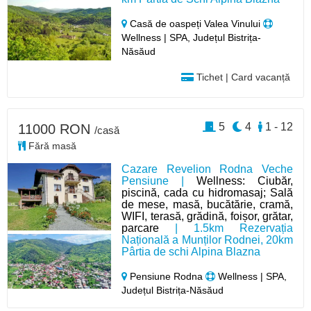
Casă de oaspeți Valea Vinului
Wellness | SPA, Județul Bistrița-
Năsăud
Tichet | Card vacanță
5
4
1 - 12
11000 RON
/casă
Fără masă
Cazare Revelion Rodna Veche
Pensiune |
Wellness: Ciubăr,
piscină, cada cu hidromasaj; Sală
de mese, masă, bucătărie, cramă,
WIFI, terasă, grădină, foișor, grătar,
parcare
| 1.5km Rezervația
Națională a Munților Rodnei, 20km
Pârtia de schi Alpina Blazna
Pensiune Rodna
Wellness | SPA,
Județul Bistrița-Năsăud