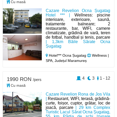
Cu masă
Cazare Revelion Ocna Șugatag
Hotel *** |
Wellness: piscine
interioare, exterioare, saună,
tratamente balneare; 2
restaurante, bar, WIFI, camere
climatizate, grădină de vară, teren
de fotbal, handbal și tenis, parcare
| 1,3km Băile Sărate Ocna
Șugatag
Hotel*** Ocna Șugatag
Wellness |
SPA, Județul Maramureș
4
3
1 - 12
1990 RON
/pers
Cu masă
Cazare Revelion Rona de Jos Vila
|
Restaurant, WIFI, terasă, grădină-
curte, foișor, cuptor, grătar, loc de
joacă, parcare
| 29 km Complex
Turistic Lacul Sărat Ocna Șugatag,
55 km Pârtia de schi Izvoare