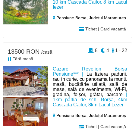
10 km Cascada Cailor, 8 km Lacul
Iezer
Pensiune Borșa,
Județul Maramureș
Tichet | Card vacanță
8
4
1 - 22
13500 RON
/casă
Fără masă
Cazare Revelion Borșa
Pensiune*** |
La liziera padurii,
rau in curte, cu panorama la munti,
masă, bucătărie utilată, sală de
mese, sală de evenimente, Wi-Fi,
gradina, foișor, grătar, parcare
|
1km pârtia de schi Borșa, 4km
Cascada Cailor, 8km Lacul Lezer
Pensiune Borșa,
Județul Maramureș
Tichet | Card vacanță