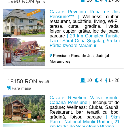
16
4
1 - 36
1990 RON
/pers
Cazare Revelion Rona de Jos
Pensiune*** |
Wellness: ciubar;
restaurant, bucătărie, living, WI-FI,
terasa, curte, gradina, livada,
foișor, cuptor, grătar, loc de joaca,
parcare
| 29 km Complex Turistic
Lacul Sărat Ocna Șugatag, 55 km
Pârtia Izvoare Maramur
Pensiune Rona de Jos,
Județul
Maramureș
10
4
1 - 28
18150 RON
/casă
Fără masă
Cazare Revelion Valea Vinului
Cabana Pensiune |
Înconjurat de
padure; Wellness: Ciubăr, Saună,
Restaurant, bar, terasă cu bbq,
grădină, foișor, parcare
| 9km
Parcul Național Munții Rodnei, 21
km Partia de Schi Alpina Blazna