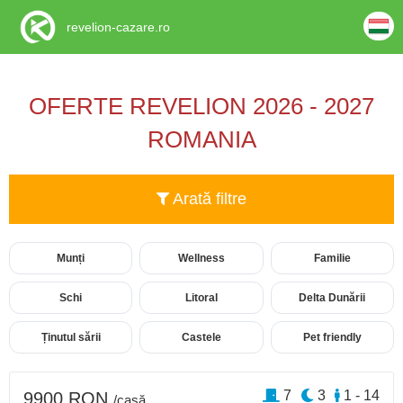
revelion-cazare.ro
OFERTE REVELION 2026 - 2027
ROMANIA
Arată filtre
Munți
Wellness
Familie
Schi
Litoral
Delta Dunării
Ținutul sării
Castele
Pet friendly
7
3
1 - 14
9900 RON
/casă