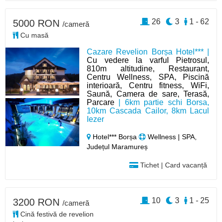
26
3
1 - 62
5000 RON
/cameră
Cu masă
Cazare Revelion Borșa Hotel*** |
Cu vedere la varful Pietrosul,
810m altitudine, Restaurant,
Centru Wellness, SPA, Piscină
interioară, Centru fitness, WiFi,
Saună, Camera de sare, Terasă,
Parcare
| 6km partie schi Borsa,
10km Cascada Cailor, 8km Lacul
Iezer
Hotel*** Borșa
Wellness | SPA,
Județul Maramureș
Tichet | Card vacanță
10
3
1 - 25
3200 RON
/cameră
Cină festivă de revelion