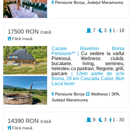
Pensiune Borșa,
Județul Maramureș
7
3
1 - 18
17500 RON
/casă
Fără masă
Cazare Revelion Borsa
Pensiune** |
Cu vedere la varful
Pietrosul, Wellness: ciubăr,
bucatarie, living, semineu,
helesteu cu pastravi, filegorie, grill,
parcare
| 12km partie de schi
Borsa, 29 km Cascada Cailor, 8km
Lacul Iezer
Pensiune Borșa
Wellness | SPA,
Județul Maramureș
9
3
1 - 30
14390 RON
/casă
Fără masă