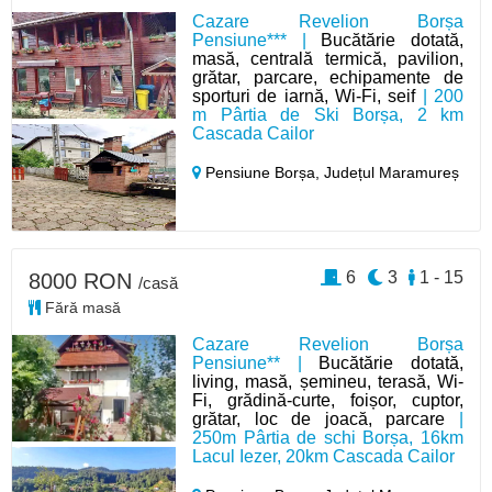
Cazare Revelion Borșa
Pensiune*** |
Bucătărie dotată,
masă, centrală termică, pavilion,
grătar, parcare, echipamente de
sporturi de iarnă, Wi-Fi, seif
| 200
m Pârtia de Ski Borșa, 2 km
Cascada Cailor
Pensiune Borșa,
Județul Maramureș
6
3
1 - 15
8000 RON
/casă
Fără masă
Cazare Revelion Borșa
Pensiune** |
Bucătărie dotată,
living, masă, șemineu, terasă, Wi-
Fi, grădină-curte, foișor, cuptor,
grătar, loc de joacă, parcare
|
250m Pârtia de schi Borșa, 16km
Lacul Iezer, 20km Cascada Cailor