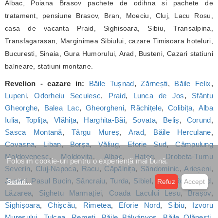
Albac, Poiana Brasov pachete de odihna si pachete de
tratament, pensiune Brasov, Bran, Moeciu, Cluj, Lacu Rosu,
casa de vacanta Praid, Sighisoara, Sibiu, Transalpina,
Transfagarasan, Marginimea Sibiului, cazare Timisoara hoteluri,
Bucuresti, Sinaia, Gura Humorului, Arad, Busteni, Cazari statiuni
balneare, statiuni montane.
Revelion - cazare in:
Băile Tușnad
,
Zărnești
,
Băile Felix
,
Lupeni
,
Odorheiu Secuiesc
,
Praid
,
Lunca de Jos
,
Sfântu
Gheorghe
,
Balea Lac
,
Gheorgheni
,
Răchițele
,
Colibița
,
Alba
Iulia
,
Toplița
,
Vlăhița
,
Harghita-Băi
,
Sovata
,
Beliș
,
Corund
,
Sasca Montană
,
Târgu Mureș
,
Arad
,
Băile Herculane
,
Covasna
,
Liban
,
Borșa
,
Văliug
,
Eforie Sud
,
Câmpulung
Moldovenesc
,
Moldovița
,
Albac
,
Hațeg
,
Drobeta-Turnu
Folosim cookie-uri pentru o experiență mai bună.
Severin
,
Cluj-Napoca
,
Racu
,
Căpâlnița
,
Sândominic
,
Arieșeni
,
Joseni
,
Pasul Bucin
,
Sâncraiu
,
Turda
,
Sibiel
,
Lacu Roșu
,
Aiud
,
Setări
...
Refuz
Accept
Lăzarea
,
Sighetu Marmației
,
Coada Lacului Lesu
,
Brașov
,
Sighișoara
,
Chișcău
,
Rimetea
,
Eforie Nord
,
Sibiu
,
Izvoru
Mureșului
,
Tulcea
,
Remeți
,
Băile Bálványos
,
Băile Olănești
,