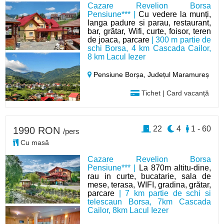
Cazare Revelion Borsa
Pensiune*** |
Cu vedere la munți,
langa padure si parau, restaurant,
bar, grătar, Wifi, curte, foisor, teren
de joaca, parcare
| 300 m partie de
schi Borsa, 4 km Cascada Cailor,
8 km Lacul Iezer
Pensiune Borșa,
Județul Maramureș
Tichet | Card vacanță
22
4
1 - 60
1990 RON
/pers
Cu masă
Cazare Revelion Borsa
Pensiune*** |
La 870m altitu-dine,
rau in curte, bucatarie, sala de
mese, terasa, WIFI, gradina, grătar,
parcare
| 7 km partie de schi si
telescaun Borsa, 7km Cascada
Cailor, 8km Lacul Iezer