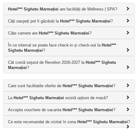
Hotel*** Sighetu Marmației
are facilități de Wellness | SPA?
Câți oaspeți pot fi găzduiți la
Hotel*** Sighetu Marmației
?
Câțe camere are
Hotel*** Sighetu Marmației
?
În ce interval se poate face check-in și check-out la
Hotel***
Sighetu Marmației
?
Cât costă sejurul de Revelion 2026-2027 la
Hotel*** Sighetu
Marmației
?
Care sunt facilitatile oferite de
Hotel*** Sighetu Marmației
?
La
Hotel*** Sighetu Marmației
există opțiuni de masă?
Accepta vouchere de vacanta
Hotel*** Sighetu Marmației
?
Ce este recomandat de vizitat în zona
Hotel*** Sighetu Marmației
?