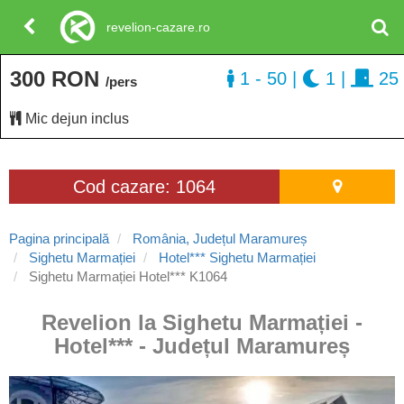
revelion-cazare.ro
300 RON
1 - 50
|
1
|
25
/pers
Mic dejun inclus
Cod cazare: 1064
Pagina principală
România, Județul Maramureș
Sighetu Marmației
Hotel*** Sighetu Marmației
Sighetu Marmației Hotel*** K1064
Revelion la Sighetu Marmației -
Hotel*** - Județul Maramureș