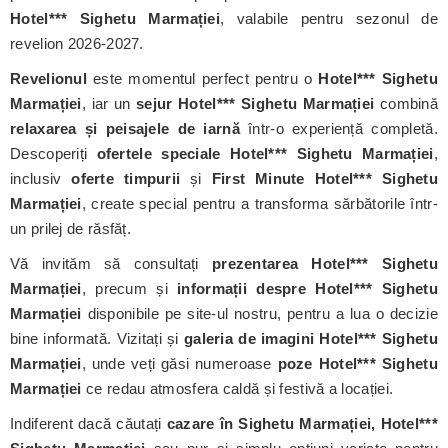
Hotel*** Sighetu Marmației
, valabile pentru sezonul de
revelion 2026-2027.
Revelionul
este momentul perfect pentru o
Hotel*** Sighetu
Marmației
, iar un
sejur Hotel*** Sighetu Marmației
combină
relaxarea și peisajele de iarnă
într-o experiență completă.
Descoperiți
ofertele speciale Hotel*** Sighetu Marmației
,
inclusiv
oferte timpurii
și
First Minute Hotel*** Sighetu
Marmației
, create special pentru a transforma sărbătorile într-
un prilej de răsfăț.
Vă invităm să consultați
prezentarea Hotel*** Sighetu
Marmației
, precum și
informații despre Hotel*** Sighetu
Marmației
disponibile pe site-ul nostru, pentru a lua o decizie
bine informată. Vizitați și
galeria de imagini Hotel*** Sighetu
Marmației
, unde veți găsi numeroase
poze Hotel*** Sighetu
Marmației
ce redau atmosfera caldă și festivă a locației.
Indiferent dacă căutați
cazare în Sighetu Marmației, Hotel***