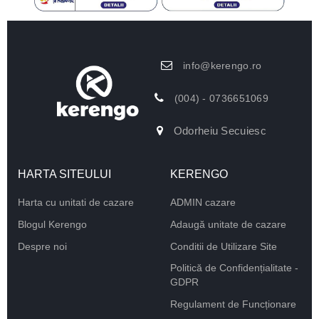
info@kerengo.ro
(004) - 0736651069
Odorheiu Secuiesc
HARTA SITEULUI
KERENGO
Harta cu unitati de cazare
ADMIN cazare
Blogul Kerengo
Adaugă unitate de cazare
Despre noi
Conditii de Utilizare Site
Politică de Confidențialitate -
GDPR
Regulament de Funcționare