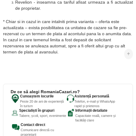
Revelion - inseamna ca tariful afisat urmeaza a fi actualizat
de proprietar.
* Chiar si in cazul in care intalniti prima varianta – oferta este
actualizata – exista posibilitatea ca unitatea de cazare sa fie pre-
rezervat cu un termen de plata al acontului pana la o anumita data.
In cazul in care temenul limita a fost depasit de solicitant
rezervarea se anuleaza automat, spre a fi oferit altui grup cu alt
termen de plata al avansului.
De ce să alegi RomaniaCazari.ro?
Cunoaștem locurile
Asistență personală
Peste 20 de ani de experiență
Telefon, e-mail și WhatsApp
în turism
rapid și prietenos
Specialiști în grupuri
Informații detaliate
Tabere, școli, sport, evenimente
Capacitate reală, camere și
facilități clare
Contact direct
Comunicare directă cu
proprietarii