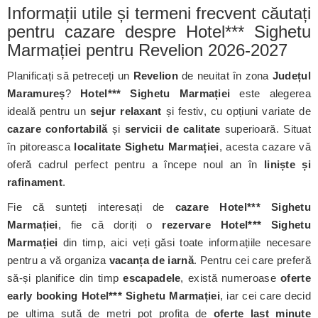
Informații utile și termeni frecvent căutați
pentru cazare despre Hotel*** Sighetu
Marmației pentru Revelion 2026-2027
Planificați să petreceți un
Revelion
de neuitat în zona
Județul
Maramureș
?
Hotel*** Sighetu Marmației
este alegerea
ideală pentru un
sejur relaxant
și festiv, cu opțiuni variate de
cazare confortabilă
și
servicii de calitate
superioară. Situat
în pitoreasca
localitate Sighetu Marmației
, acesta cazare vă
oferă cadrul perfect pentru a începe noul an în
liniște și
rafinament
.
Fie că sunteți interesați de
cazare Hotel*** Sighetu
Marmației
, fie că doriți o
rezervare Hotel*** Sighetu
Marmației
din timp, aici veți găsi toate informațiile necesare
pentru a vă organiza
vacanța de iarnă
. Pentru cei care preferă
să-și planifice din timp
escapadele
, există numeroase
oferte
early booking Hotel*** Sighetu Marmației
, iar cei care decid
pe ultima sută de metri pot profita de
oferte last minute