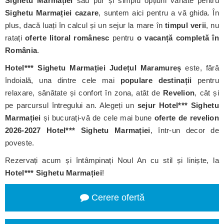
Sighetu Marmației
sau pur și simplu opțiuni variate pentru
Sighetu Marmației cazare
, suntem aici pentru a vă ghida. În
plus, dacă luați în calcul și un sejur la mare în
timpul verii
, nu
ratați
oferte litoral românesc
pentru
o vacanță completă în
România
.
Hotel*** Sighetu Marmației
Județul Maramureș
este, fără
îndoială, una dintre cele mai
populare destinații
pentru
relaxare, sănătate și confort în zona, atât de
Revelion
, cât și
pe parcursul întregului an. Alegeți un
sejur Hotel*** Sighetu
Marmației
și bucurați-vă de cele mai bune
oferte de revelion
2026-2027 Hotel*** Sighetu Marmației
, într-un decor de
poveste.
Rezervați acum și întâmpinați Noul An cu stil și liniște, la
Hotel*** Sighetu Marmației
!
Cerere ofertă