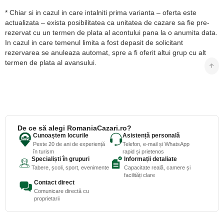
* Chiar si in cazul in care intalniti prima varianta – oferta este
actualizata – exista posibilitatea ca unitatea de cazare sa fie pre-
rezervat cu un termen de plata al acontului pana la o anumita data.
In cazul in care temenul limita a fost depasit de solicitant
rezervarea se anuleaza automat, spre a fi oferit altui grup cu alt
termen de plata al avansului.
De ce să alegi RomaniaCazari.ro?
Cunoaștem locurile
Asistență personală
Peste 20 de ani de experiență
Telefon, e-mail și WhatsApp
în turism
rapid și prietenos
Specialiști în grupuri
Informații detaliate
Tabere, școli, sport, evenimente
Capacitate reală, camere și
facilități clare
Contact direct
Comunicare directă cu
proprietarii