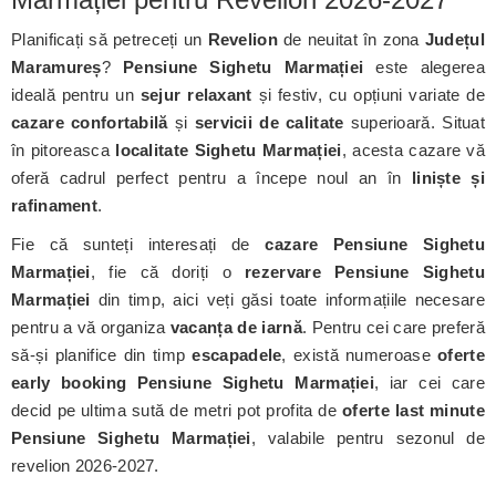
Planificați să petreceți un
Revelion
de neuitat în zona
Județul
Maramureș
?
Pensiune Sighetu Marmației
este alegerea
ideală pentru un
sejur relaxant
și festiv, cu opțiuni variate de
cazare confortabilă
și
servicii de calitate
superioară. Situat
în pitoreasca
localitate Sighetu Marmației
, acesta cazare vă
oferă cadrul perfect pentru a începe noul an în
liniște și
rafinament
.
Fie că sunteți interesați de
cazare Pensiune Sighetu
Marmației
, fie că doriți o
rezervare Pensiune Sighetu
Marmației
din timp, aici veți găsi toate informațiile necesare
pentru a vă organiza
vacanța de iarnă
. Pentru cei care preferă
să-și planifice din timp
escapadele
, există numeroase
oferte
early booking Pensiune Sighetu Marmației
, iar cei care
decid pe ultima sută de metri pot profita de
oferte last minute
Pensiune Sighetu Marmației
, valabile pentru sezonul de
revelion 2026-2027.