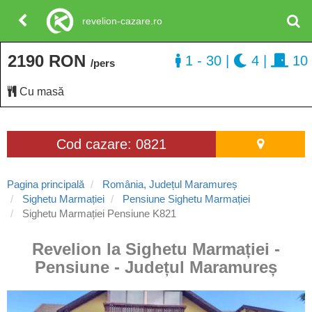
revelion-cazare.ro
2190 RON
1 - 30
|
4
|
10
/pers
Cu masă
Cod cazare: 0821
Pagina principală
România, Județul Maramureș
Sighetu Marmației
Pensiune Sighetu Marmației
Sighetu Marmației Pensiune K821
Revelion la Sighetu Marmației -
Pensiune - Județul Maramureș