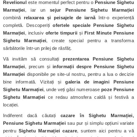
Revelionul
este momentul perfect pentru o
Pensiune Sighetu
Marmației
, iar un
sejur Pensiune Sighetu Marmației
combină
relaxarea și peisajele de iarnă
într-o experiență
completă. Descoperiți
ofertele speciale Pensiune Sighetu
Marmației
, inclusiv
oferte timpurii
și
First Minute Pensiune
Sighetu Marmației
, create special pentru a transforma
sărbătorile într-un prilej de răsfăț.
Vă invităm să consultați
prezentarea Pensiune Sighetu
Marmației
, precum și
informații despre Pensiune Sighetu
Marmației
disponibile pe site-ul nostru, pentru a lua o decizie
bine informată. Vizitați și
galeria de imagini Pensiune
Sighetu Marmației
, unde veți găsi numeroase
poze Pensiune
Sighetu Marmației
ce redau atmosfera caldă și festivă a
locației.
Indiferent dacă căutați
cazare în Sighetu Marmației,
Pensiune Sighetu Marmației
sau pur și simplu opțiuni variate
pentru
Sighetu Marmației cazare
, suntem aici pentru a vă