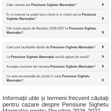
Câțe camere are
Pensiune Sighetu Marmației
?
În ce interval se poate face check-in și check-out la
Pensiune
Sighetu Marmației
?
Cât costă sejurul de Revelion 2026-2027 la
Pensiune Sighetu
Marmației
?
Care sunt facilitatile oferite de
Pensiune Sighetu Marmației
?
La
Pensiune Sighetu Marmației
există opțiuni de masă?
Accepta vouchere de vacanta
Pensiune Sighetu Marmației
?
Ce este recomandat de vizitat în zona
Pensiune Sighetu
Marmației
?
Informații utile și termeni frecvent căutați
pentru cazare despre Pensiune Sighetu
Marmației pentru Revelion 2026-2027