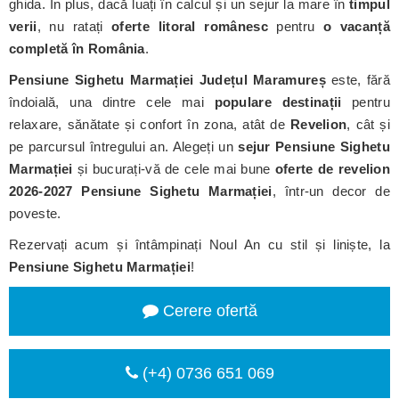
ghida. În plus, dacă luați în calcul și un sejur la mare în
timpul
verii
, nu ratați
oferte litoral românesc
pentru
o vacanță
completă în România
.
Pensiune Sighetu Marmației
Județul Maramureș
este, fără
îndoială, una dintre cele mai
populare destinații
pentru
relaxare, sănătate și confort în zona, atât de
Revelion
, cât și
pe parcursul întregului an. Alegeți un
sejur Pensiune Sighetu
Marmației
și bucurați-vă de cele mai bune
oferte de revelion
2026-2027 Pensiune Sighetu Marmației
, într-un decor de
poveste.
Rezervați acum și întâmpinați Noul An cu stil și liniște, la
Pensiune Sighetu Marmației
!
Cerere ofertă
(+4) 0736 651 069