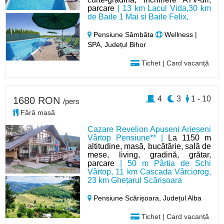
parcare
| 13 km Lacul Vida,30 km
de Baile 1 Mai si Baile Felix,
Pensiune Sâmbăta
Wellness |
SPA, Județul Bihor
Tichet | Card vacanță
4
3
1 - 10
1680 RON
/pers
Fără masă
Cazare Revelion Apuseni Arieșeni
Vârtop Pensiune** |
La 1150 m
altitudine, masă, bucătărie, sală de
mese, living, gradină, grătar,
parcare
| 50 m Pârtia de Schi
Vârtop, 11 km Cascada Vârciorog,
23 km Ghețarul Scărișoara
Pensiune Scărișoara,
Județul Alba
Tichet | Card vacanță