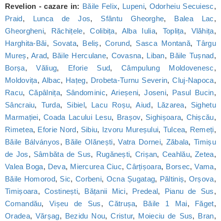
Revelion - cazare in:
Băile Felix
,
Lupeni
,
Odorheiu Secuiesc
,
Praid
,
Lunca de Jos
,
Sfântu Gheorghe
,
Balea Lac
,
Gheorgheni
,
Răchițele
,
Colibița
,
Alba Iulia
,
Toplița
,
Vlăhița
,
Harghita-Băi
,
Sovata
,
Beliș
,
Corund
,
Sasca Montană
,
Târgu
Mureș
,
Arad
,
Băile Herculane
,
Covasna
,
Liban
,
Băile Tușnad
,
Borșa
,
Văliug
,
Eforie Sud
,
Câmpulung Moldovenesc
,
Moldovița
,
Albac
,
Hațeg
,
Drobeta-Turnu Severin
,
Cluj-Napoca
,
Racu
,
Căpâlnița
,
Sândominic
,
Arieșeni
,
Joseni
,
Pasul Bucin
,
Sâncraiu
,
Turda
,
Sibiel
,
Lacu Roșu
,
Aiud
,
Lăzarea
,
Sighetu
Marmației
,
Coada Lacului Lesu
,
Brașov
,
Sighișoara
,
Chișcău
,
Rimetea
,
Eforie Nord
,
Sibiu
,
Izvoru Mureșului
,
Tulcea
,
Remeți
,
Băile Bálványos
,
Băile Olănești
,
Vatra Dornei
,
Zăbala
,
Timișu
de Jos
,
Sâmbăta de Sus
,
Rugănești
,
Crișan
,
Ceahlău
,
Zetea
,
Valea Boga
,
Deva
,
Miercurea Ciuc
,
Cârțișoara
,
Borsec
,
Vama
,
Băile Homorod
,
Sic
,
Corbeni
,
Ocna Șugatag
,
Păltiniș
,
Orșova
,
Timișoara
,
Costinești
,
Bățanii Mici
,
Predeal
,
Pianu de Sus
,
Comandău
,
Vișeu de Sus
,
Cătrușa
,
Băile 1 Mai
,
Făget
,
Oradea
,
Vărșag
,
Bezidu Nou
,
Cristur
,
Moieciu de Sus
,
Bran
,