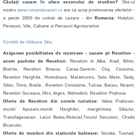
Căutați cazare în afara sezonului de revelion?
Site-ul
nostru
www.romaniacazari.ro
are ca scop promovarea ofertelor -
a peste 2000 de unitati de cazare - din
Romania
: Hoteluri,
Pensiuni, Vile, Cabane si Pensiuni Agroturistice.
Conditii de Utilizare Site
;
Asiguram posibilitatea de rezervare - cazare pt Revelion -
avem pachete de Revelion:
Revelion in Alba, Arad, Bihor,
Bistrita, Revelion Brasov, Caras-Severin, Cluj, Covasna,
Revelion Harghita, Hunedoara, Maramures, Satu Mare, Salaj,
Sibiu, Timis, Braila , Revelion Constanta, Tulcea, Bacau, Neamt,
Revelion Suceava, Ilfov, Arges, Mehedinti, Revelion Prahova
Oferte de Revelion din zonele turistice:
Valea Prahovei,
muntii Apuseni,muntii Harghitei, marginimea Sibiului,
Transfagarasan- Lacul Balea,Retezat,Tinutul Secuiesc, Cheile
Bicazului,
Oferte de revelion din statiunile balneare:
Sovata, Tusnad,