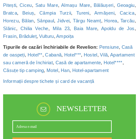
Pitești
,
Ciceu
,
Satu Mare
,
Almașu Mare
,
Bălăușeri
,
Geoagiu
,
Bratca
,
Beiuș
,
Câmpia Turzii
,
Tureni
,
Armășeni
,
Cacica
,
Horezu
,
Bălan
,
Sânpaul
,
Jidvei
,
Târgu Neamț
,
Horea
,
Tarcău
,
Slănic
,
Chilia Veche
,
Mila 23
,
Baia Mare
,
Apoldu de Jos
,
Frasin
,
Brăduleț
,
Vulturu
,
Ampoița
Tipurile de cazări închiriabile de Revelion:
Pensiune
,
Casă
de oaspeți
,
Hotel**
,
Cabană
,
Hotel***
,
Hostel
,
Vilă
,
Apartament
sau cameră de închiriat
,
Casă de apartamente
,
Hotel****
,
Căsuțe tip camping
,
Motel
,
Han
,
Hotel-apartament
Informații despre tichete și card de vacanță
NEWSLETTER