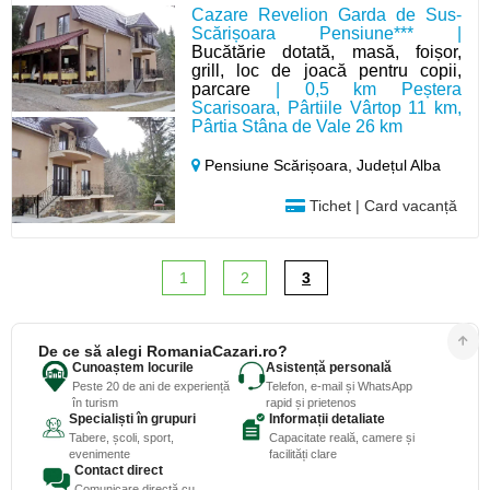
Cazare Revelion Garda de Sus-
Scărișoara Pensiune*** |
Bucătărie dotată, masă, foișor,
grill, loc de joacă pentru copii,
parcare
| 0,5 km Peștera
Scarisoara, Pârtiile Vârtop 11 km,
Pârtia Stâna de Vale 26 km
Pensiune Scărișoara,
Județul Alba
Tichet | Card vacanță
1
2
3
De ce să alegi RomaniaCazari.ro?
Cunoaștem locurile
Asistență personală
Peste 20 de ani de experiență
Telefon, e-mail și WhatsApp
în turism
rapid și prietenos
Specialiști în grupuri
Informații detaliate
Tabere, școli, sport,
Capacitate reală, camere și
evenimente
facilități clare
Contact direct
Comunicare directă cu