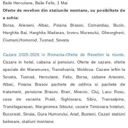
Baile Herculane, Baile Felix, 1 Mai
Oferte de revelion din statiunile montane, cu posibiltate de
a schia:
Borsa, Arieseni, Albac, Poiana Brasov, Comandau, Bucin,
Harghita Bai, Harghita Madaras, Izvoru Muresului, Gheorgheni,
Ciumani,Homorod, Tusnad, Sovata
Cazare 2025-2026 in Romania
-
Oferte de Revelion la munte
.
Cazare in hotel, cabana si pensiuni, Oferte de cazare, oferte
speciale din Maramures, Transilvania, Moldova. Cazare ieftin la
Sovata, Tusnad, Herculane, Felix, Borsa, cabane Arieseni,
Albac, Poiana Brasov pachete de odihna si pachete de
tratament, pensiune Brasov, Bran, Moeciu, Cluj, Lacu Rosu,
casa de vacanta Praid, Sighisoara, Sibiu, Transalpina,
Transfagarasan, Marginimea Sibiului, cazare Timisoara hoteluri,
Bucuresti, Sinaia, Gura Humorului, Arad, Busteni, Cazari statiuni
balneare, statiuni montane.