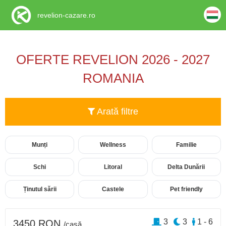
revelion-cazare.ro
OFERTE REVELION 2026 - 2027
ROMANIA
Arată filtre
Munți
Wellness
Familie
Schi
Litoral
Delta Dunării
Ținutul sării
Castele
Pet friendly
3
3
1 - 6
3450 RON
/casă