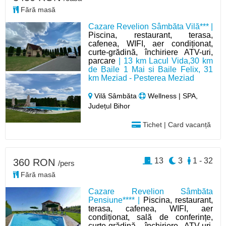
Fără masă
Cazare Revelion Sâmbăta Vilă*** |
Piscina, restaurant, terasa,
cafenea, WIFI, aer condiționat,
curte-grădină, închiriere ATV-uri,
parcare
| 13 km Lacul Vida,30 km
de Baile 1 Mai si Baile Felix, 31
km Meziad - Pesterea Meziad
Vilă Sâmbăta
Wellness | SPA,
Județul Bihor
Tichet | Card vacanță
13
3
1 - 32
360 RON
/pers
Fără masă
Cazare Revelion Sâmbăta
Pensiune**** |
Piscina, restaurant,
terasa, cafenea, WIFI, aer
condiționat, sală de conferințe,
curte-grădină, închiriere ATV-uri,