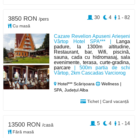
30
4
1 - 82
3850 RON
/pers
Cu masă
Cazare Revelion Apuseni Arieșeni
Vârtop Hotel SPA*** |
Langa
padure, la 1300m altitudine,
Restaurant, bar, Wifi, piscină,
sauna, cada cu hidromasaj, sala
evenimente, terasa, curte-gradina,
parcare
| 500m partia de schi
Vârtop, 2km Cascadas Varciorog
Hotel*** Scărișoara
Wellness |
SPA, Județul Alba
Tichet | Card vacanță
5
4
1 - 14
13500 RON
/casă
Fără masă