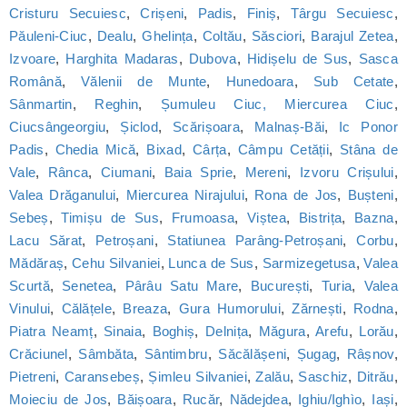
Cristuru Secuiesc
,
Crișeni
,
Padis
,
Finiș
,
Târgu Secuiesc
,
Păuleni-Ciuc
,
Dealu
,
Ghelința
,
Coltău
,
Săsciori
,
Barajul Zetea
,
Izvoare
,
Harghita Madaras
,
Dubova
,
Hidișelu de Sus
,
Sasca
Română
,
Vălenii de Munte
,
Hunedoara
,
Sub Cetate
,
Sânmartin
,
Reghin
,
Șumuleu Ciuc, Miercurea Ciuc
,
Ciucsângeorgiu
,
Șiclod
,
Scărișoara
,
Malnaș-Băi
,
Ic Ponor
Padis
,
Chedia Mică
,
Bixad
,
Cârța
,
Câmpu Cetății
,
Stâna de
Vale
,
Rânca
,
Ciumani
,
Baia Sprie
,
Mereni
,
Izvoru Crișului
,
Valea Drăganului
,
Miercurea Nirajului
,
Rona de Jos
,
Bușteni
,
Sebeș
,
Timișu de Sus
,
Frumoasa
,
Viștea
,
Bistrița
,
Bazna
,
Lacu Sărat
,
Petroșani
,
Statiunea Parâng-Petroșani
,
Corbu
,
Mădăraș
,
Cehu Silvaniei
,
Lunca de Sus
,
Sarmizegetusa
,
Valea
Scurtă
,
Senetea
,
Pârâu Satu Mare
,
București
,
Turia
,
Valea
Vinului
,
Călățele
,
Breaza
,
Gura Humorului
,
Zărnești
,
Rodna
,
Piatra Neamț
,
Sinaia
,
Boghiș
,
Delnița
,
Măgura
,
Arefu
,
Lorău
,
Crăciunel
,
Sâmbăta
,
Sântimbru
,
Săcălășeni
,
Șugag
,
Râșnov
,
Pietreni
,
Caransebeș
,
Șimleu Silvaniei
,
Zalău
,
Saschiz
,
Ditrău
,
Moieciu de Jos
,
Băișoara
,
Rucăr
,
Nădejdea
,
Ighiu/Ighìo
,
Iași
,