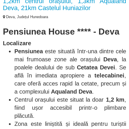
1,2km centrul orașului, 1,3km Aqualand
Deva, 21km Castelul Huniazilor
Deva, Județul Hunedoara
Pensiunea House **** - Deva
Localizare
Pensiunea
este situată într-una dintre cele
mai frumoase zone ale orașului
Deva
, la
poalele dealului de sub
Cetatea Devei
. Se
află în imediata apropiere a
telecabinei
,
care oferă acces rapid la cetate, precum și
a complexului
Aqualand Deva
.
Centrul orașului este situat la doar
1,2 km
,
fiind ușor accesibil printr-o plimbare
plăcută.
Zona este liniștită și ideală pentru turiștii