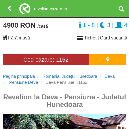
revelion-cazare.ro
4900 RON
1 - 8
|
3
|
4
/casă
Fără masă
Tichet | Card vacanță
Cod cazare: 1152
Pagina principală
România, Județul Hunedoara
Deva
Pensiune Deva
Deva Pensiune K1152
Revelion la Deva - Pensiune - Județul
Hunedoara