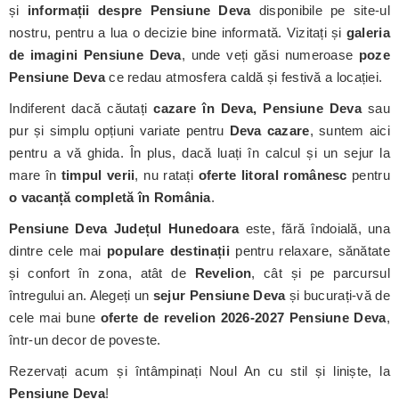
și
informații despre Pensiune Deva
disponibile pe site-ul
nostru, pentru a lua o decizie bine informată. Vizitați și
galeria
de imagini Pensiune Deva
, unde veți găsi numeroase
poze
Pensiune Deva
ce redau atmosfera caldă și festivă a locației.
Indiferent dacă căutați
cazare în Deva, Pensiune Deva
sau
pur și simplu opțiuni variate pentru
Deva cazare
, suntem aici
pentru a vă ghida. În plus, dacă luați în calcul și un sejur la
mare în
timpul verii
, nu ratați
oferte litoral românesc
pentru
o vacanță completă în România
.
Pensiune Deva
Județul Hunedoara
este, fără îndoială, una
dintre cele mai
populare destinații
pentru relaxare, sănătate
și confort în zona, atât de
Revelion
, cât și pe parcursul
întregului an. Alegeți un
sejur Pensiune Deva
și bucurați-vă de
cele mai bune
oferte de revelion 2026-2027 Pensiune Deva
,
într-un decor de poveste.
Rezervați acum și întâmpinați Noul An cu stil și liniște, la
Pensiune Deva
!