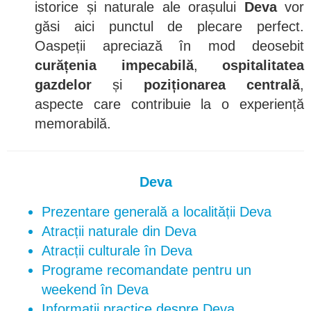
istorice și naturale ale orașului
Deva
vor
găsi aici punctul de plecare perfect.
Oaspeții apreciază în mod deosebit
curățenia impecabilă
,
ospitalitatea
gazdelor
și
poziționarea centrală
,
aspecte care contribuie la o experiență
memorabilă.
Deva
Prezentare generală a localității Deva
Atracții naturale din Deva
Atracții culturale în Deva
Programe recomandate pentru un
weekend în Deva
Informații practice despre Deva