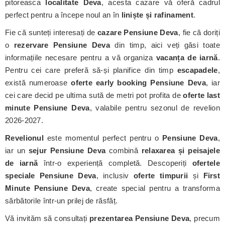
pitoreasca
localitate Deva
, acesta cazare vă oferă cadrul
perfect pentru a începe noul an în
liniște și rafinament
.
Fie că sunteți interesați de
cazare Pensiune Deva
, fie că doriți
o
rezervare Pensiune Deva
din timp, aici veți găsi toate
informațiile necesare pentru a vă organiza
vacanța de iarnă
.
Pentru cei care preferă să-și planifice din timp
escapadele
,
există numeroase
oferte early booking Pensiune Deva
, iar
cei care decid pe ultima sută de metri pot profita de
oferte last
minute Pensiune Deva
, valabile pentru sezonul de revelion
2026-2027.
Revelionul
este momentul perfect pentru o
Pensiune Deva
,
iar un
sejur Pensiune Deva
combină
relaxarea și peisajele
de iarnă
într-o experiență completă. Descoperiți
ofertele
speciale Pensiune Deva
, inclusiv
oferte timpurii
și
First
Minute Pensiune Deva
, create special pentru a transforma
sărbătorile într-un prilej de răsfăț.
Vă invităm să consultați
prezentarea Pensiune Deva
, precum