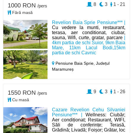
8
3
1 - 21
1000 RON
/pers
Fără masă
Revelion Baia Sprie Pensiune*** |
Cu vedere la munti, restaurant,
terasa, aer conditionat, ciubar,
sauna, Wifi, curte, gratar, parcare
|
4km partia de schi Suior, 9km Baia
Mare, 11km Lacul Bodi,15km
partia de schi Cavnic
Pensiune Baia Sprie,
Județul
Maramureș
9
3
1 - 26
1550 RON
/pers
Cu masă
Cazare Revelion Cehu Silvaniei
Pensiune*** |
Wellness: Ciubăr;
Aer condiționat; Restaurant, WIFI,
Săli de conferințe; Terasă,
Grădină; Livadă; Foișor; Grătar, loc