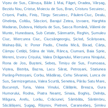
Vișeu de Sus
,
Cătrușa
,
Băile 1 Mai
,
Făget
,
Oradea
,
Vărșag
,
Bezidu Nou
,
Cristur
,
Moieciu de Sus
,
Bran
,
Cristuru Secuiesc
,
Crișeni
,
Padis
,
Finiș
,
Târgu Secuiesc
,
Păuleni-Ciuc
,
Dealu
,
Ghelința
,
Coltău
,
Săsciori
,
Barajul Zetea
,
Izvoare
,
Harghita
Madaras
,
Dubova
,
Hidișelu de Sus
,
Sasca Română
,
Vălenii de
Munte
,
Hunedoara
,
Sub Cetate
,
Sânmartin
,
Reghin
,
Șumuleu
Ciuc, Miercurea Ciuc
,
Ciucsângeorgiu
,
Șiclod
,
Scărișoara
,
Malnaș-Băi
,
Ic Ponor Padis
,
Chedia Mică
,
Bixad
,
Cârța
,
Câmpu Cetății
,
Stâna de Vale
,
Rânca
,
Ciumani
,
Baia Sprie
,
Mereni
,
Izvoru Crișului
,
Valea Drăganului
,
Miercurea Nirajului
,
Rona de Jos
,
Bușteni
,
Sebeș
,
Timișu de Sus
,
Frumoasa
,
Viștea
,
Bistrița
,
Bazna
,
Lacu Sărat
,
Petroșani
,
Statiunea
Parâng-Petroșani
,
Corbu
,
Mădăraș
,
Cehu Silvaniei
,
Lunca de
Sus
,
Sarmizegetusa
,
Valea Scurtă
,
Senetea
,
Pârâu Satu Mare
,
București
,
Turia
,
Valea Vinului
,
Călățele
,
Breaza
,
Gura
Humorului
,
Rodna
,
Piatra Neamț
,
Sinaia
,
Boghiș
,
Delnița
,
Măgura
,
Arefu
,
Lorău
,
Crăciunel
,
Sâmbăta
,
Sântimbru
,
Săcălășeni
,
Șugag
,
Râșnov
,
Pietreni
,
Caransebeș
,
Șimleu