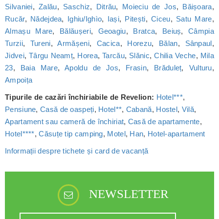
Silvaniei
,
Zalău
,
Saschiz
,
Ditrău
,
Moieciu de Jos
,
Băișoara
,
Rucăr
,
Nădejdea
,
Ighiu/Ighìo
,
Iași
,
Pitești
,
Ciceu
,
Satu Mare
,
Almașu Mare
,
Bălăușeri
,
Geoagiu
,
Bratca
,
Beiuș
,
Câmpia
Turzii
,
Tureni
,
Armășeni
,
Cacica
,
Horezu
,
Bălan
,
Sânpaul
,
Jidvei
,
Târgu Neamț
,
Horea
,
Tarcău
,
Slănic
,
Chilia Veche
,
Mila
23
,
Baia Mare
,
Apoldu de Jos
,
Frasin
,
Brăduleț
,
Vulturu
,
Ampoița
Tipurile de cazări închiriabile de Revelion:
Hotel***
,
Pensiune
,
Casă de oaspeți
,
Hotel**
,
Cabană
,
Hostel
,
Vilă
,
Apartament sau cameră de închiriat
,
Casă de apartamente
,
Hotel****
,
Căsuțe tip camping
,
Motel
,
Han
,
Hotel-apartament
Informații despre tichete și card de vacanță
NEWSLETTER