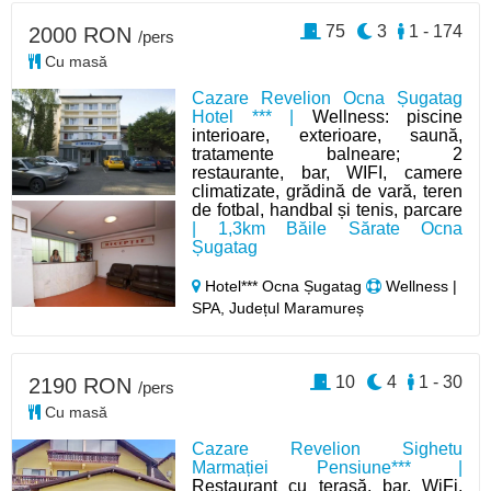
75
3
1 - 174
2000 RON
/pers
Cu masă
Cazare Revelion Ocna Șugatag
Hotel *** |
Wellness: piscine
interioare, exterioare, saună,
tratamente balneare; 2
restaurante, bar, WIFI, camere
climatizate, grădină de vară, teren
de fotbal, handbal și tenis, parcare
| 1,3km Băile Sărate Ocna
Șugatag
Hotel*** Ocna Șugatag
Wellness |
SPA, Județul Maramureș
10
4
1 - 30
2190 RON
/pers
Cu masă
Cazare Revelion Sighetu
Marmației Pensiune*** |
Restaurant cu terasă, bar, WiFi,