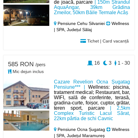
de joacă, parcare
| 150m Ștrandul
AquaAngar, 39km Grădina
Zmeilor, 50km Băile Termale Acâș
Pensiune Cehu Silvaniei
Wellness
| SPA, Județul Sălaj
Tichet | Card vacanță
16
3
1 - 30
585 RON
/pers
Mic dejun inclus
Cazare Revelion Ocna Șugatag
Pensiune*** |
Wellness: piscina,
tratament medical; Restaurant, bar,
WIFI, sală de conferinte, terasă,
gradina-curte, foișor, cuptor, grătar,
teren sport, parcare
| 2,5km
Complex Turistic Lacul Sărat,
22km pârtia de schi Cavnic
Pensiune Ocna Șugatag
Wellness
| SPA, Județul Maramureș