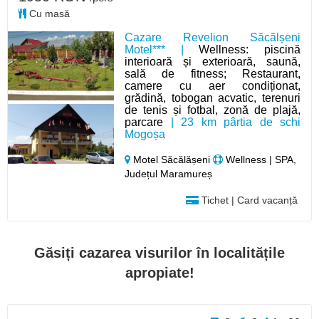
Cu masă
Cazare Revelion Săcălșeni
Motel*** |
Wellness: piscină
interioară și exterioară, saună,
sală de fitness; Restaurant,
camere cu aer condiționat,
grădină, tobogan acvatic, terenuri
de tenis și fotbal, zonă de plajă,
parcare
| 23 km pârtia de schi
Mogoșa
Motel Săcălășeni
Wellness | SPA,
Județul Maramureș
Tichet | Card vacanță
Găsiți cazarea visurilor în localitățile
apropiate!