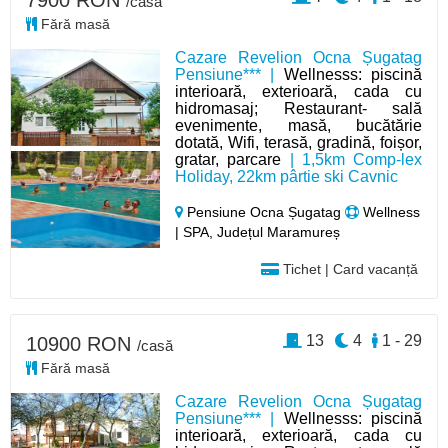
7900 RON
/casă
Fără masă
Cazare Revelion Ocna Șugatag
Pensiune*** |
Wellnesss: piscină
interioară, exterioară, cada cu
hidromasaj; Restaurant- sală
evenimente, masă, bucătărie
dotată, Wifi, terasă, gradină, foișor,
gratar, parcare
| 1,5km Comp-lex
Holiday, 22km pârtie ski Cavnic
Pensiune Ocna Șugatag
Wellness
| SPA, Județul Maramureș
Tichet | Card vacanță
13
4
1 - 29
10900 RON
/casă
Fără masă
Cazare Revelion Ocna Șugatag
Pensiune*** |
Wellnesss: piscină
interioară, exterioară, cada cu