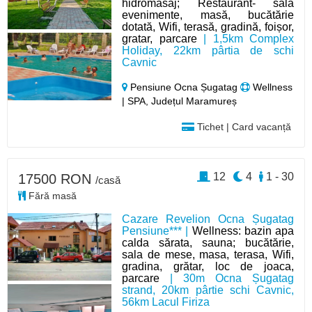
hidromasaj; Restaurant- sală
evenimente, masă, bucătărie
dotată, Wifi, terasă, gradină, foișor,
gratar, parcare
| 1,5km Complex
Holiday, 22km pârtia de schi
Cavnic
Pensiune Ocna Șugatag
Wellness
| SPA, Județul Maramureș
Tichet | Card vacanță
12
4
1 - 30
17500 RON
/casă
Fără masă
Cazare Revelion Ocna Șugatag
Pensiune*** |
Wellness: bazin apa
calda sărata, sauna; bucătărie,
sala de mese, masa, terasa, Wifi,
gradina, grătar, loc de joaca,
parcare
| 30m Ocna Șugatag
strand, 20km pârtie schi Cavnic,
56km Lacul Firiza