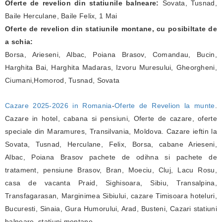
Oferte de revelion din statiunile balneare:
Sovata, Tusnad,
Baile Herculane, Baile Felix, 1 Mai
Oferte de revelion din statiunile montane, cu posibiltate de
a schia:
Borsa, Arieseni, Albac, Poiana Brasov, Comandau, Bucin,
Harghita Bai, Harghita Madaras, Izvoru Muresului, Gheorgheni,
Ciumani,Homorod, Tusnad, Sovata
Cazare 2025-2026 in Romania
-
Oferte de Revelion la munte
.
Cazare in hotel, cabana si pensiuni, Oferte de cazare, oferte
speciale din Maramures, Transilvania, Moldova. Cazare ieftin la
Sovata, Tusnad, Herculane, Felix, Borsa, cabane Arieseni,
Albac, Poiana Brasov pachete de odihna si pachete de
tratament, pensiune Brasov, Bran, Moeciu, Cluj, Lacu Rosu,
casa de vacanta Praid, Sighisoara, Sibiu, Transalpina,
Transfagarasan, Marginimea Sibiului, cazare Timisoara hoteluri,
Bucuresti, Sinaia, Gura Humorului, Arad, Busteni, Cazari statiuni
balneare, statiuni montane.