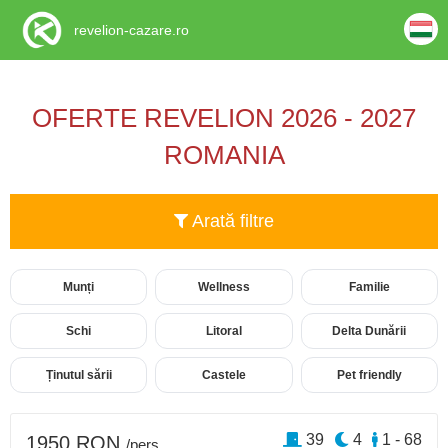
revelion-cazare.ro
OFERTE REVELION 2026 - 2027
ROMANIA
Arată filtre
Munți
Wellness
Familie
Schi
Litoral
Delta Dunării
Ținutul sării
Castele
Pet friendly
39
4
1 - 68
1950 RON
/pers