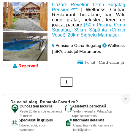
Cazare Revelion Ocna Șugatag
Pensiune*** |
Wellness: Ciubăr,
Restaurant, bucătărie, bar, Wifi,
curte, grătar, heleșteu, teren de
joaca, parcare
| 50m Piscina Ocna
Șugatag, 39km Săpânța (Cimitir
Vesel), 20km Sighetu Marmației
Pensiune Ocna Șugatag
Wellness
| SPA, Județul Maramureș
Tichet | Card vacanță
Rezervat!
1
De ce să alegi RomaniaCazari.ro?
Cunoaștem locurile
Asistență personală
Peste 20 de ani de experiență
Telefon, e-mail și WhatsApp
în turism
rapid și prietenos
Specialiști în grupuri
Informații detaliate
Tabere, școli, sport,
Capacitate reală, camere și
evenimente
facilități clare