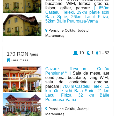
bucătărie, WIFI, terasă, grădină,
foișor, grătar, parcare
| 650m
Castelul Teleki, 29km pârtie schi
Baia Sprie, 26km Lacul Firiza,
52km Băile Puturoasa-Vama
Pensiune Coltău,
Județul
Maramureș
19
1
1 - 52
170 RON
/pers
Fără masă
Cazare Revelion Coltău
Pensiune*** |
Sala de mese, aer
condiționat, bucătărie, living, WIFI,
sala de conferințe, gradina,
parcare
| 700 m Castelul Teleki, 15
km pârtie schi Baia Sprie, 21 km
Lacul Firiza, 32 km Băile
Puturoasa-Vama
Pensiune Coltău,
Județul
Maramureș