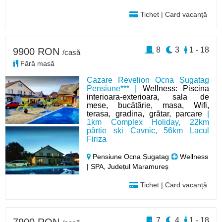
Tichet | Card vacanță
8
3
1 - 18
9900 RON
/casă
Fără masă
Cazare Revelion Ocna Șugatag
Pensiune*** |
Wellness: Piscina
interioara-exterioara, sala de
mese, bucătărie, masa, Wifi,
terasa, gradina, grătar, parcare
|
1km Complex Holiday, 22km
pârtie ski Cavnic, 56km Lacul
Firiza
Pensiune Ocna Șugatag
Wellness
| SPA, Județul Maramureș
Tichet | Card vacanță
7
4
1 - 18