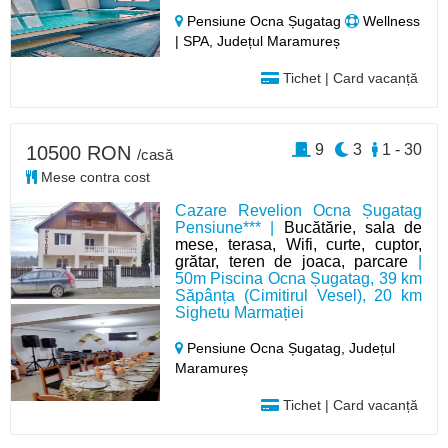
Pensiune Ocna Șugatag
Wellness
| SPA, Județul Maramureș
Tichet | Card vacanță
9
3
1 - 30
10500 RON
/casă
Mese contra cost
Cazare Revelion Ocna Șugatag
Pensiune*** |
Bucătărie, sala de
mese, terasa, Wifi, curte, cuptor,
grătar, teren de joaca, parcare
|
50m Piscina Ocna Șugatag, 39 km
Săpânța (Cimitirul Vesel), 20 km
Sighetu Marmației
Pensiune Ocna Șugatag,
Județul
Maramureș
Tichet | Card vacanță