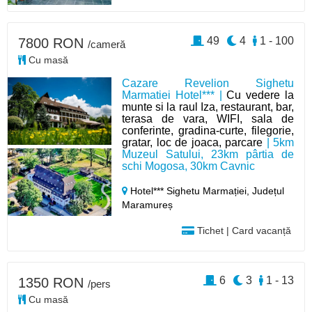
49
4
1 - 100
7800 RON
/cameră
Cu masă
Cazare Revelion Sighetu
Marmatiei Hotel*** |
Cu vedere la
munte si la raul Iza, restaurant, bar,
terasa de vara, WIFI, sala de
conferinte, gradina-curte, filegorie,
gratar, loc de joaca, parcare
| 5km
Muzeul Satului, 23km pârtia de
schi Mogosa, 30km Cavnic
Hotel*** Sighetu Marmației,
Județul
Maramureș
Tichet | Card vacanță
6
3
1 - 13
1350 RON
/pers
Cu masă