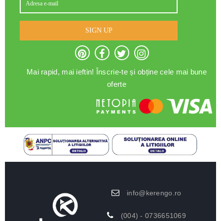
SIGN UP
Mai rapid, mai ieftin! Înscrie-te și obține cele mai bune
oferte
info@kerengo.ro
(004) - 0736651069