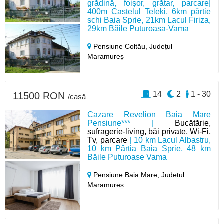
grădină, foișor, grătar, parcare|
400m Castelul Teleki, 6km pârtie
schi Baia Sprie, 21km Lacul Firiza,
29km Băile Puturoasa-Vama
Pensiune Coltău,
Județul
Maramureș
14
2
1 - 30
11500 RON
/casă
Cazare Revelion Baia Mare
Pensiune*** |
Bucătărie,
sufragerie-living, băi private, Wi-Fi,
Tv, parcare
| 10 km Lacul Albastru,
10 km Pârtia Baia Sprie, 48 km
Băile Puturoase Vama
Pensiune Baia Mare,
Județul
Maramureș