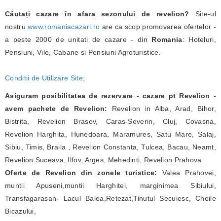
Căutați cazare în afara sezonului de revelion?
Site-ul
nostru
www.romaniacazari.ro
are ca scop promovarea ofertelor -
a peste 2000 de unitati de cazare - din
Romania
: Hoteluri,
Pensiuni, Vile, Cabane si Pensiuni Agroturistice.
Conditii de Utilizare Site
;
Asiguram posibilitatea de rezervare - cazare pt Revelion -
avem pachete de Revelion:
Revelion in Alba, Arad, Bihor,
Bistrita, Revelion Brasov, Caras-Severin, Cluj, Covasna,
Revelion Harghita, Hunedoara, Maramures, Satu Mare, Salaj,
Sibiu, Timis, Braila , Revelion Constanta, Tulcea, Bacau, Neamt,
Revelion Suceava, Ilfov, Arges, Mehedinti, Revelion Prahova
Oferte de Revelion din zonele turistice:
Valea Prahovei,
muntii Apuseni,muntii Harghitei, marginimea Sibiului,
Transfagarasan- Lacul Balea,Retezat,Tinutul Secuiesc, Cheile
Bicazului,