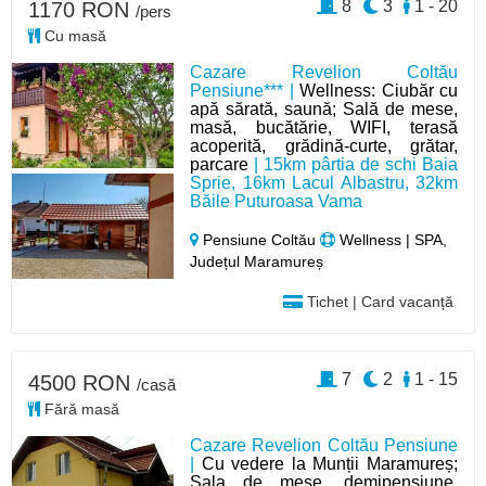
8
3
1 - 20
1170 RON
/pers
Cu masă
Cazare Revelion Coltău
Pensiune*** |
Wellness: Ciubăr cu
apă sărată, saună; Sală de mese,
masă, bucătărie, WIFI, terasă
acoperită, grădină-curte, grătar,
parcare
| 15km pârtia de schi Baia
Sprie, 16km Lacul Albastru, 32km
Băile Puturoasa Vama
Pensiune Coltău
Wellness | SPA,
Județul Maramureș
Tichet | Card vacanță
7
2
1 - 15
4500 RON
/casă
Fără masă
Cazare Revelion Coltău Pensiune
|
Cu vedere la Munții Maramureș;
Sala de mese, demipensiune,