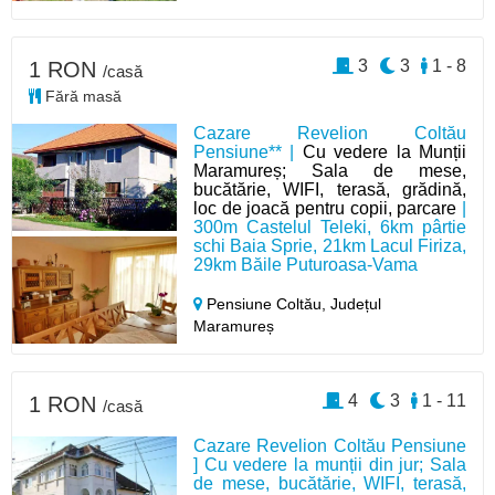
3
3
1 - 8
1 RON
/casă
Fără masă
Cazare Revelion Coltău
Pensiune** |
Cu vedere la Munții
Maramureș; Sala de mese,
bucătărie, WIFI, terasă, grădină,
loc de joacă pentru copii, parcare
|
300m Castelul Teleki, 6km pârtie
schi Baia Sprie, 21km Lacul Firiza,
29km Băile Puturoasa-Vama
Pensiune Coltău,
Județul
Maramureș
4
3
1 - 11
1 RON
/casă
Cazare Revelion Coltău Pensiune
] Cu vedere la munții din jur; Sala
de mese, bucătărie, WIFI, terasă,