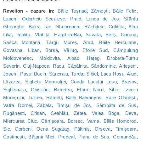
Revelion - cazare in:
Băile Tușnad
,
Zărnești
,
Băile Felix
,
Lupeni
,
Odorheiu Secuiesc
,
Praid
,
Lunca de Jos
,
Sfântu
Gheorghe
,
Balea Lac
,
Gheorgheni
,
Răchițele
,
Colibița
,
Alba
Iulia
,
Toplița
,
Vlăhița
,
Harghita-Băi
,
Sovata
,
Beliș
,
Corund
,
Sasca Montană
,
Târgu Mureș
,
Arad
,
Băile Herculane
,
Covasna
,
Liban
,
Borșa
,
Văliug
,
Eforie Sud
,
Câmpulung
Moldovenesc
,
Moldovița
,
Albac
,
Hațeg
,
Drobeta-Turnu
Severin
,
Cluj-Napoca
,
Racu
,
Căpâlnița
,
Sândominic
,
Arieșeni
,
Joseni
,
Pasul Bucin
,
Sâncraiu
,
Turda
,
Sibiel
,
Lacu Roșu
,
Aiud
,
Lăzarea
,
Sighetu Marmației
,
Coada Lacului Lesu
,
Brașov
,
Sighișoara
,
Chișcău
,
Rimetea
,
Eforie Nord
,
Sibiu
,
Izvoru
Mureșului
,
Tulcea
,
Remeți
,
Băile Bálványos
,
Băile Olănești
,
Vatra Dornei
,
Zăbala
,
Timișu de Jos
,
Sâmbăta de Sus
,
Rugănești
,
Crișan
,
Ceahlău
,
Zetea
,
Valea Boga
,
Deva
,
Miercurea Ciuc
,
Cârțișoara
,
Borsec
,
Vama
,
Băile Homorod
,
Sic
,
Corbeni
,
Ocna Șugatag
,
Păltiniș
,
Orșova
,
Timișoara
,
Costinești
,
Bățanii Mici
,
Predeal
,
Pianu de Sus
,
Comandău
,