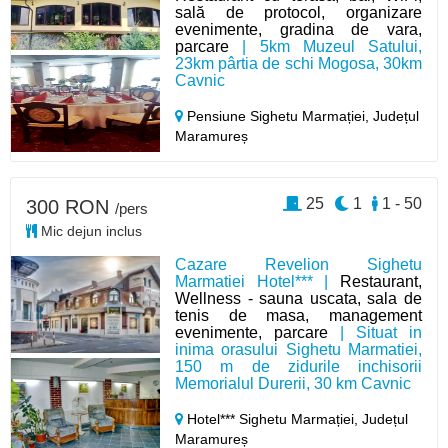
sală de protocol, organizare
evenimente, gradina de vara,
parcare
| 5km Muzeul Satului,
23km pârtia de schi Mogosa, 30km
Cavnic
Pensiune Sighetu Marmației,
Județul
Maramureș
25
1
1 - 50
300 RON
/pers
Mic dejun inclus
Cazare Revelion Sighetu
Marmatiei Hotel*** |
Restaurant,
Wellness - sauna uscata, sala de
tenis de masa, management
evenimente, parcare
| Situat in
inima orasului Sighetu Marmatiei,
150 m de zidurile inchisorii
Memorialul Durerii, 30 km Cavnic
Hotel*** Sighetu Marmației,
Județul
Maramureș