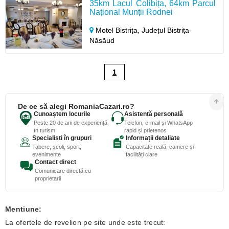
35km Lacul Colibița, 64km Parcul
Național Munții Rodnei
Motel Bistrița,
Județul Bistrița-
Năsăud
1
De ce să alegi RomaniaCazari.ro?
Cunoaștem locurile
Asistență personală
Peste 20 de ani de experiență
Telefon, e-mail și WhatsApp
în turism
rapid și prietenos
Specialiști în grupuri
Informații detaliate
Tabere, școli, sport,
Capacitate reală, camere și
evenimente
facilități clare
Contact direct
Comunicare directă cu
proprietarii
Mentiune:
La ofertele de revelion pe site unde este trecut: