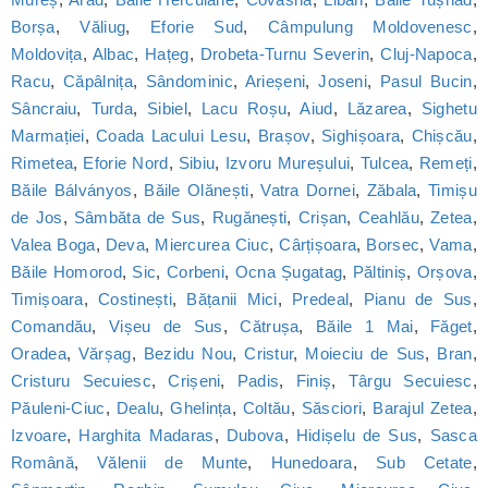
Borșa
,
Văliug
,
Eforie Sud
,
Câmpulung Moldovenesc
,
Moldovița
,
Albac
,
Hațeg
,
Drobeta-Turnu Severin
,
Cluj-Napoca
,
Racu
,
Căpâlnița
,
Sândominic
,
Arieșeni
,
Joseni
,
Pasul Bucin
,
Sâncraiu
,
Turda
,
Sibiel
,
Lacu Roșu
,
Aiud
,
Lăzarea
,
Sighetu
Marmației
,
Coada Lacului Lesu
,
Brașov
,
Sighișoara
,
Chișcău
,
Rimetea
,
Eforie Nord
,
Sibiu
,
Izvoru Mureșului
,
Tulcea
,
Remeți
,
Băile Bálványos
,
Băile Olănești
,
Vatra Dornei
,
Zăbala
,
Timișu
de Jos
,
Sâmbăta de Sus
,
Rugănești
,
Crișan
,
Ceahlău
,
Zetea
,
Valea Boga
,
Deva
,
Miercurea Ciuc
,
Cârțișoara
,
Borsec
,
Vama
,
Băile Homorod
,
Sic
,
Corbeni
,
Ocna Șugatag
,
Păltiniș
,
Orșova
,
Timișoara
,
Costinești
,
Bățanii Mici
,
Predeal
,
Pianu de Sus
,
Comandău
,
Vișeu de Sus
,
Cătrușa
,
Băile 1 Mai
,
Făget
,
Oradea
,
Vărșag
,
Bezidu Nou
,
Cristur
,
Moieciu de Sus
,
Bran
,
Cristuru Secuiesc
,
Crișeni
,
Padis
,
Finiș
,
Târgu Secuiesc
,
Păuleni-Ciuc
,
Dealu
,
Ghelința
,
Coltău
,
Săsciori
,
Barajul Zetea
,
Izvoare
,
Harghita Madaras
,
Dubova
,
Hidișelu de Sus
,
Sasca
Română
,
Vălenii de Munte
,
Hunedoara
,
Sub Cetate
,