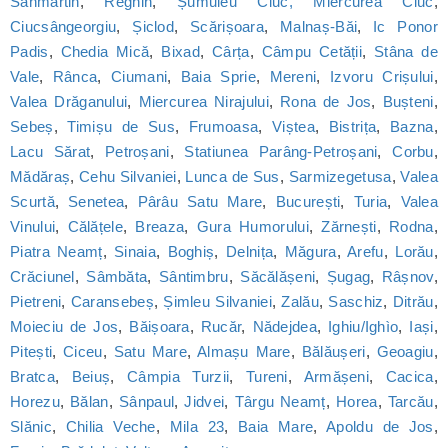
Sânmartin
,
Reghin
,
Șumuleu Ciuc, Miercurea Ciuc
,
Ciucsângeorgiu
,
Șiclod
,
Scărișoara
,
Malnaș-Băi
,
Ic Ponor
Padis
,
Chedia Mică
,
Bixad
,
Cârța
,
Câmpu Cetății
,
Stâna de
Vale
,
Rânca
,
Ciumani
,
Baia Sprie
,
Mereni
,
Izvoru Crișului
,
Valea Drăganului
,
Miercurea Nirajului
,
Rona de Jos
,
Bușteni
,
Sebeș
,
Timișu de Sus
,
Frumoasa
,
Viștea
,
Bistrița
,
Bazna
,
Lacu Sărat
,
Petroșani
,
Statiunea Parâng-Petroșani
,
Corbu
,
Mădăraș
,
Cehu Silvaniei
,
Lunca de Sus
,
Sarmizegetusa
,
Valea
Scurtă
,
Senetea
,
Pârâu Satu Mare
,
București
,
Turia
,
Valea
Vinului
,
Călățele
,
Breaza
,
Gura Humorului
,
Zărnești
,
Rodna
,
Piatra Neamț
,
Sinaia
,
Boghiș
,
Delnița
,
Măgura
,
Arefu
,
Lorău
,
Crăciunel
,
Sâmbăta
,
Sântimbru
,
Săcălășeni
,
Șugag
,
Râșnov
,
Pietreni
,
Caransebeș
,
Șimleu Silvaniei
,
Zalău
,
Saschiz
,
Ditrău
,
Moieciu de Jos
,
Băișoara
,
Rucăr
,
Nădejdea
,
Ighiu/Ighìo
,
Iași
,
Pitești
,
Ciceu
,
Satu Mare
,
Almașu Mare
,
Bălăușeri
,
Geoagiu
,
Bratca
,
Beiuș
,
Câmpia Turzii
,
Tureni
,
Armășeni
,
Cacica
,
Horezu
,
Bălan
,
Sânpaul
,
Jidvei
,
Târgu Neamț
,
Horea
,
Tarcău
,
Slănic
,
Chilia Veche
,
Mila 23
,
Baia Mare
,
Apoldu de Jos
,