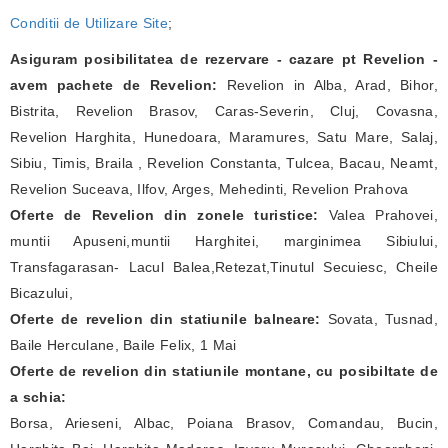
Conditii de Utilizare Site
;
Asiguram posibilitatea de rezervare - cazare pt Revelion -
avem pachete de Revelion:
Revelion in Alba, Arad, Bihor,
Bistrita, Revelion Brasov, Caras-Severin, Cluj, Covasna,
Revelion Harghita, Hunedoara, Maramures, Satu Mare, Salaj,
Sibiu, Timis, Braila , Revelion Constanta, Tulcea, Bacau, Neamt,
Revelion Suceava, Ilfov, Arges, Mehedinti, Revelion Prahova
Oferte de Revelion din zonele turistice:
Valea Prahovei,
muntii Apuseni,muntii Harghitei, marginimea Sibiului,
Transfagarasan- Lacul Balea,Retezat,Tinutul Secuiesc, Cheile
Bicazului,
Oferte de revelion din statiunile balneare:
Sovata, Tusnad,
Baile Herculane, Baile Felix, 1 Mai
Oferte de revelion din statiunile montane, cu posibiltate de
a schia:
Borsa, Arieseni, Albac, Poiana Brasov, Comandau, Bucin,