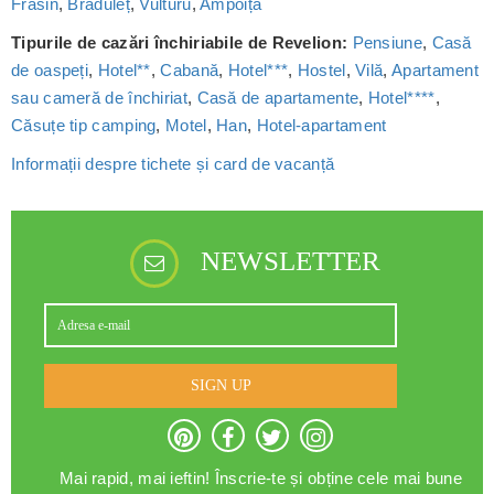
Frasin
,
Brăduleț
,
Vulturu
,
Ampoița
Tipurile de cazări închiriabile de Revelion:
Pensiune
,
Casă
de oaspeți
,
Hotel**
,
Cabană
,
Hotel***
,
Hostel
,
Vilă
,
Apartament
sau cameră de închiriat
,
Casă de apartamente
,
Hotel****
,
Căsuțe tip camping
,
Motel
,
Han
,
Hotel-apartament
Informații despre tichete și card de vacanță
NEWSLETTER
SIGN UP
Mai rapid, mai ieftin! Înscrie-te și obține cele mai bune