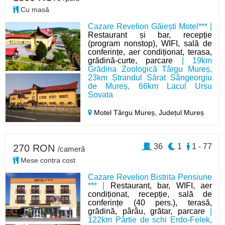
Cu masă
Cazare Revelion Găiești Motel*** |
Restaurant și bar, recepție
(program nonstop), WIFI, sală de
conferințe, aer condiționat, terasa,
grădină-curte, parcare
| 19km
Grădina Zoologică Târgu Mureș,
23km Ștrandul Sărat Sângeorgiu
de Mureș, 66km Lacul Ursu
Sovata
Motel Târgu Mureș,
Județul Mureș
36
1
1 - 77
270 RON
/cameră
Mese contra cost
Cazare Revelion Bistrita Pensiune
*** |
Restaurant, bar, WIFI, aer
condiționat, recepție, sală de
conferințe (40 pers.), terasă,
grădină, pârâu, grătar, parcare
|
122km Pârtie de schi Erdo-Felek,