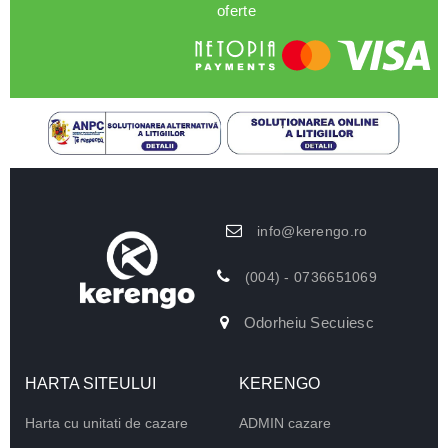
oferte
info@kerengo.ro
(004) - 0736651069
Odorheiu Secuiesc
HARTA SITEULUI
KERENGO
Harta cu unitati de cazare
ADMIN cazare