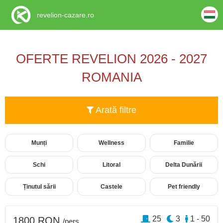
revelion-cazare.ro
OFERTE REVELION 2026 - 2027
ROMANIA
Arată filtre
Munți
Wellness
Familie
Schi
Litoral
Delta Dunării
Ținutul sării
Castele
Pet friendly
25
3
1 - 50
1800 RON
/pers