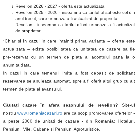
Revelion 2026 - 2027 - oferta este actualizata.
Revelion 2025 - 2026 - inseamna ca tariful afisat este cel din
anul trecut, care urmeaza a fi actualizat de proprietar.
Revelion - inseamna ca tariful afisat urmeaza a fi actualizat
de proprietar.
*Chiar si in cazul in care intalniti prima varianta – oferta este
actualizata – exista posibilitatea ca unitatea de cazare sa fie
pre-rezervat cu un termen de plata al acontului pana la o
anumita data.
In cazul in care temenul limita a fost depasit de solicitant
rezervarea se anuleaza automat, spre a fi oferit altui grup cu alt
termen de plata al avansului.
Căutați cazare în afara sezonului de revelion?
Site-ul
nostru
www.romaniacazari.ro
are ca scop promovarea ofertelor -
a peste 2000 de unitati de cazare - din
Romania
: Hoteluri,
Pensiuni, Vile, Cabane si Pensiuni Agroturistice.