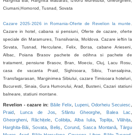
Harghita Bai, Harghita Madaras, Izvoru Muresului, Gheorgheni,
Ciumani,Homorod, Tusnad, Sovata
Cazare 2025-2026 in Romania
-
Oferte de Revelion la munte
.
Cazare in hotel, cabana si pensiuni, Oferte de cazare, oferte
speciale din Maramures, Transilvania, Moldova. Cazare ieftin la
Sovata, Tusnad, Herculane, Felix, Borsa, cabane Arieseni,
Albac, Poiana Brasov pachete de odihna si pachete de
tratament, pensiune Brasov, Bran, Moeciu, Cluj, Lacu Rosu,
casa de vacanta Praid, Sighisoara, Sibiu, Transalpina,
Transfagarasan, Marginimea Sibiului, cazare Timisoara hoteluri,
Bucuresti, Sinaia, Gura Humorului, Arad, Busteni, Cazari statiuni
balneare, statiuni montane.
Revelion - cazare in:
Băile Felix
,
Lupeni
,
Odorheiu Secuiesc
,
Praid
,
Lunca de Jos
,
Sfântu Gheorghe
,
Balea Lac
,
Gheorgheni
,
Răchițele
,
Colibița
,
Alba Iulia
,
Toplița
,
Vlăhița
,
Harghita-Băi
,
Sovata
,
Beliș
,
Corund
,
Sasca Montană
,
Târgu
Mureș
,
Arad
,
Băile Herculane
,
Covasna
,
Liban
,
Băile Tușnad
,