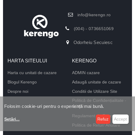
info@kerengo.ro
(004) - 0736651069
Odorheiu Secuiesc
HARTA SITEULUI
KERENGO
Harta cu unitati de cazare
ADMIN cazare
Blogul Kerengo
Adaugă unitate de cazare
Despre noi
Conditii de Utilizare Site
Politică de Confidențialitate -
Folosim cookie-uri pentru o experiență mai bună.
GDPR
Regulament de Funcționare
Setări
...
Refuz
Accept
Politica de Retur/ Anulare