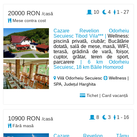
10
4
1 - 27
20000 RON
/casă
Mese contra cost
Cazare Revelion Odorheiu
Secuiesc Tibod Vila*** |
Wellness:
piscină privată, ciubăr; Bucătărie
dotată, sală de mese, masă, WIFI,
terasă, grădină de vară, foișor,
cuptor, grătar, teren de sport,
parcarere
| 6 km Odorheiu
Secuiesc, 18 km Băile Homorod
Vilă Odorheiu Secuiesc
Wellness |
SPA, Județul Harghita
Tichet | Card vacanță
8
3
1 - 16
10900 RON
/casă
Fără masă
Cazare Revelion Târgu