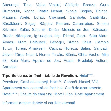
București
,
Turia
,
Valea Vinului
,
Călățele
,
Breaza
,
Gura
Humorului
,
Rodna
,
Piatra Neamț
,
Sinaia
,
Boghiș
,
Delnița
,
Măgura
,
Arefu
,
Lorău
,
Crăciunel
,
Sâmbăta
,
Sântimbru
,
Săcălășeni
,
Șugag
,
Râșnov
,
Pietreni
,
Caransebeș
,
Șimleu
Silvaniei
,
Zalău
,
Saschiz
,
Ditrău
,
Moieciu de Jos
,
Băișoara
,
Rucăr
,
Nădejdea
,
Ighiu/Ighìo
,
Iași
,
Pitești
,
Ciceu
,
Satu Mare
,
Almașu Mare
,
Bălăușeri
,
Geoagiu
,
Bratca
,
Beiuș
,
Câmpia
Turzii
,
Tureni
,
Armășeni
,
Cacica
,
Horezu
,
Bălan
,
Sânpaul
,
Jidvei
,
Târgu Neamț
,
Horea
,
Tarcău
,
Slănic
,
Chilia Veche
,
Mila
23
,
Baia Mare
,
Apoldu de Jos
,
Frasin
,
Brăduleț
,
Vulturu
,
Ampoița
Tipurile de cazări închiriabile de Revelion:
Hotel***
,
Pensiune
,
Casă de oaspeți
,
Hotel**
,
Cabană
,
Hostel
,
Vilă
,
Apartament sau cameră de închiriat
,
Casă de apartamente
,
Hotel****
,
Căsuțe tip camping
,
Motel
,
Han
,
Hotel-apartament
Informații despre tichete și card de vacanță