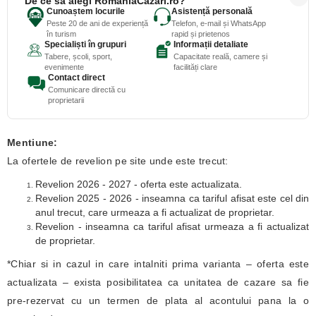
De ce să alegi RomaniaCazari.ro?
Cunoaștem locurile
Asistență personală
Peste 20 de ani de experiență
Telefon, e-mail și WhatsApp
în turism
rapid și prietenos
Specialiști în grupuri
Informații detaliate
Tabere, școli, sport,
Capacitate reală, camere și
evenimente
facilități clare
Contact direct
Comunicare directă cu
proprietarii
Mentiune:
La ofertele de revelion pe site unde este trecut:
Revelion 2026 - 2027 - oferta este actualizata.
Revelion 2025 - 2026 - inseamna ca tariful afisat este cel din
anul trecut, care urmeaza a fi actualizat de proprietar.
Revelion - inseamna ca tariful afisat urmeaza a fi actualizat
de proprietar.
*Chiar si in cazul in care intalniti prima varianta – oferta este
actualizata – exista posibilitatea ca unitatea de cazare sa fie
pre-rezervat cu un termen de plata al acontului pana la o