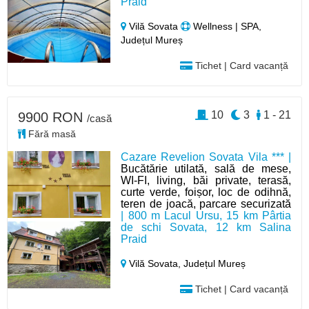
Praid
Vilă Sovata
Wellness | SPA,
Județul Mureș
Tichet | Card vacanță
10
3
1 - 21
9900 RON
/casă
Fără masă
Cazare Revelion Sovata Vila *** |
Bucătărie utilată, sală de mese,
WI-FI, living, băi private, terasă,
curte verde, foișor, loc de odihnă,
teren de joacă, parcare securizată
| 800 m Lacul Ursu, 15 km Pârtia
de schi Sovata, 12 km Salina
Praid
Vilă Sovata,
Județul Mureș
Tichet | Card vacanță