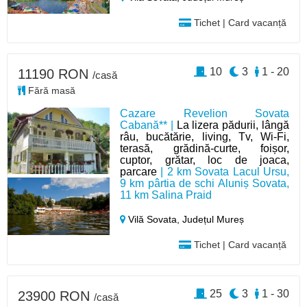
Tichet | Card vacanță
10
3
1 - 20
11190 RON
/casă
Fără masă
Cazare Revelion Sovata
Cabană** |
La lizera pădurii, lângă
râu, bucătărie, living, Tv, Wi-Fi,
terasă, grădină-curte, foișor,
cuptor, grătar, loc de joaca,
parcare
| 2 km Sovata Lacul Ursu,
9 km pârtia de schi Aluniș Sovata,
11 km Salina Praid
Vilă Sovata,
Județul Mureș
Tichet | Card vacanță
25
3
1 - 30
23900 RON
/casă