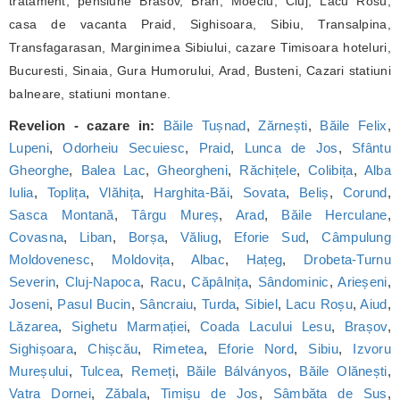
tratament, pensiune Brasov, Bran, Moeciu, Cluj, Lacu Rosu,
casa de vacanta Praid, Sighisoara, Sibiu, Transalpina,
Transfagarasan, Marginimea Sibiului, cazare Timisoara hoteluri,
Bucuresti, Sinaia, Gura Humorului, Arad, Busteni, Cazari statiuni
balneare, statiuni montane.
Revelion - cazare in:
Băile Tușnad
,
Zărnești
,
Băile Felix
,
Lupeni
,
Odorheiu Secuiesc
,
Praid
,
Lunca de Jos
,
Sfântu
Gheorghe
,
Balea Lac
,
Gheorgheni
,
Răchițele
,
Colibița
,
Alba
Iulia
,
Toplița
,
Vlăhița
,
Harghita-Băi
,
Sovata
,
Beliș
,
Corund
,
Sasca Montană
,
Târgu Mureș
,
Arad
,
Băile Herculane
,
Covasna
,
Liban
,
Borșa
,
Văliug
,
Eforie Sud
,
Câmpulung
Moldovenesc
,
Moldovița
,
Albac
,
Hațeg
,
Drobeta-Turnu
Severin
,
Cluj-Napoca
,
Racu
,
Căpâlnița
,
Sândominic
,
Arieșeni
,
Joseni
,
Pasul Bucin
,
Sâncraiu
,
Turda
,
Sibiel
,
Lacu Roșu
,
Aiud
,
Lăzarea
,
Sighetu Marmației
,
Coada Lacului Lesu
,
Brașov
,
Sighișoara
,
Chișcău
,
Rimetea
,
Eforie Nord
,
Sibiu
,
Izvoru
Mureșului
,
Tulcea
,
Remeți
,
Băile Bálványos
,
Băile Olănești
,
Vatra Dornei
,
Zăbala
,
Timișu de Jos
,
Sâmbăta de Sus
,