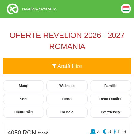
revelion-cazare.ro
OFERTE REVELION 2026 - 2027
ROMANIA
Arată filtre
Munți
Wellness
Familie
Schi
Litoral
Delta Dunării
Ținutul sării
Castele
Pet friendly
3
3
1 - 9
4050 RON
/casă