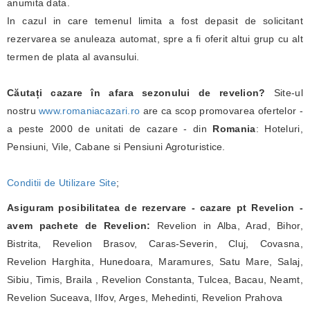
anumita data.
In cazul in care temenul limita a fost depasit de solicitant
rezervarea se anuleaza automat, spre a fi oferit altui grup cu alt
termen de plata al avansului.
Căutați cazare în afara sezonului de revelion?
Site-ul
nostru
www.romaniacazari.ro
are ca scop promovarea ofertelor -
a peste 2000 de unitati de cazare - din
Romania
: Hoteluri,
Pensiuni, Vile, Cabane si Pensiuni Agroturistice.
Conditii de Utilizare Site
;
Asiguram posibilitatea de rezervare - cazare pt Revelion -
avem pachete de Revelion:
Revelion in Alba, Arad, Bihor,
Bistrita, Revelion Brasov, Caras-Severin, Cluj, Covasna,
Revelion Harghita, Hunedoara, Maramures, Satu Mare, Salaj,
Sibiu, Timis, Braila , Revelion Constanta, Tulcea, Bacau, Neamt,
Revelion Suceava, Ilfov, Arges, Mehedinti, Revelion Prahova