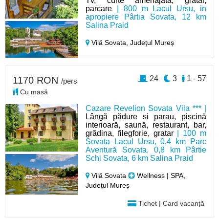
Tv, curte amenajată, grătar,
parcare
| 800 m Lacul Ursu, in
apropiere Pârtia Sovata, 12 km
Salina Praid
Vilă Sovata,
Județul Mureș
24
3
1 - 57
1170 RON
/pers
Cu masă
Cazare Revelion Sovata Vila *** |
Lângă pădure si parau, piscină
interioară, saună, restaurant, bar,
grădina, filegforie, gratar
| 100 m
Sovata Lacul Ursu, 0,4 km Parc
Aventură Sovata, 0,8 km Pârtie
Schi Sovata, 6 km Salina Praid
Vilă Sovata
Wellness | SPA,
Județul Mureș
Tichet | Card vacanță