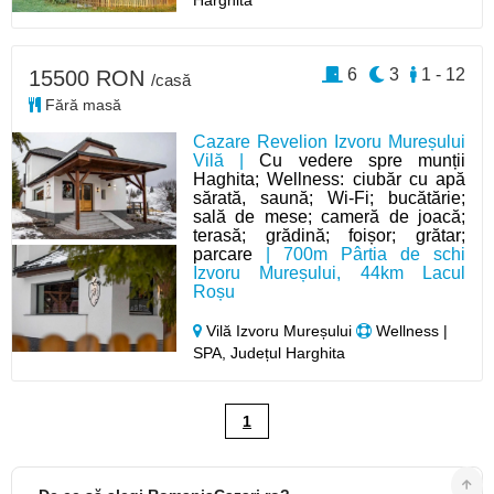
6
3
1 - 12
15500 RON
/casă
Fără masă
Cazare Revelion Izvoru Mureșului
Vilă |
Cu vedere spre munții
Haghita; Wellness: ciubăr cu apă
sărată, saună; Wi-Fi; bucătărie;
sală de mese; cameră de joacă;
terasă; grădină; foișor; grătar;
parcare
| 700m Pârtia de schi
Izvoru Mureșului, 44km Lacul
Roșu
Vilă Izvoru Mureșului
Wellness |
SPA, Județul Harghita
1