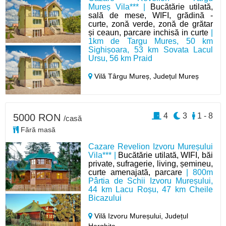
Mureș Vila*** |
Bucătărie utilată,
sală de mese, WIFI, grădină -
curte, zonă verde, zonă de grătar
și ceaun, parcare inchisă in curte
|
1km de Targu Mures, 50 km
Sighișoara, 53 km Sovata Lacul
Ursu, 56 km Praid
Vilă Târgu Mureș,
Județul Mureș
4
3
1 - 8
5000 RON
/casă
Fără masă
Cazare Revelion Izvoru Mureșului
Vila*** |
Bucătărie utilată, WIFI, băi
private, sufragerie, living, șemineu,
curte amenajată, parcare
| 800m
Pârtia de Schii Izvoru Mureșului,
44 km Lacu Roșu, 47 km Cheile
Bicazului
Vilă Izvoru Mureșului,
Județul
Harghita