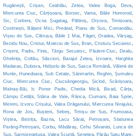
Rugănești
,
Crișan
,
Ceahlău
,
Zetea
,
Valea Boga
,
Deva
,
Miercurea Ciuc
,
Cârțișoara
,
Borsec
,
Vama
,
Băile Homorod
,
Sic
,
Corbeni
,
Ocna Șugatag
,
Păltiniș
,
Orșova
,
Timișoara
,
Costinești
,
Bățanii Mici
,
Predeal
,
Pianu de Sus
,
Comandău
,
Vișeu de Sus
,
Cătrușa
,
Băile 1 Mai
,
Făget
,
Oradea
,
Vărșag
,
Bezidu Nou
,
Cristur
,
Moieciu de Sus
,
Bran
,
Cristuru Secuiesc
,
Crișeni
,
Padis
,
Finiș
,
Târgu Secuiesc
,
Păuleni-Ciuc
,
Dealu
,
Ghelința
,
Coltău
,
Săsciori
,
Barajul Zetea
,
Izvoare
,
Harghita
Madaras
,
Dubova
,
Hidișelu de Sus
,
Sasca Română
,
Vălenii de
Munte
,
Hunedoara
,
Sub Cetate
,
Sânmartin
,
Reghin
,
Șumuleu
Ciuc, Miercurea Ciuc
,
Ciucsângeorgiu
,
Șiclod
,
Scărișoara
,
Malnaș-Băi
,
Ic Ponor Padis
,
Chedia Mică
,
Bixad
,
Cârța
,
Câmpu Cetății
,
Stâna de Vale
,
Rânca
,
Ciumani
,
Baia Sprie
,
Mereni
,
Izvoru Crișului
,
Valea Drăganului
,
Miercurea Nirajului
,
Rona de Jos
,
Bușteni
,
Sebeș
,
Timișu de Sus
,
Frumoasa
,
Viștea
,
Bistrița
,
Bazna
,
Lacu Sărat
,
Petroșani
,
Statiunea
Parâng-Petroșani
,
Corbu
,
Mădăraș
,
Cehu Silvaniei
,
Lunca de
Sus
,
Sarmizegetusa
,
Valea Scurtă
,
Senetea
,
Pârâu Satu Mare
,