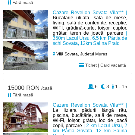
Fără masă
Cazare Revelion Sovata Vila*** |
Bucătărie utilată, sală de mese,
living, sală de conferințe, recepție,
WIFI, grădină-curte, foișor, cuptor,
grrătar, teren de joacă, parcare
|
350m Lacul Ursu, 6.5 km Pârtia de
schi Sovata, 12km Salina Praid
Vilă Sovata,
Județul Mureș
Tichet | Card vacanță
6
3
1 - 15
15000 RON
/casă
Fără masă
Cazare Revelion Sovata Vila*** |
La liziera pădurii lângă rău,
piscina, bucătărie, sală de mese,
Wi-Fi, foișor, grătar, loc de joacă
copii, parcare
| 2 km Lacul Ursu, 2
km Pârtia Sovata, 12 km Salina