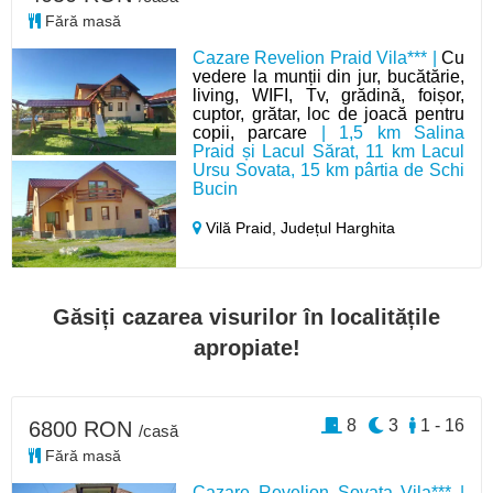
Fără masă
Cazare Revelion Praid Vila*** |
Cu
vedere la munții din jur, bucătărie,
living, WIFI, Tv, grădină, foișor,
cuptor, grătar, loc de joacă pentru
copii, parcare
| 1,5 km Salina
Praid și Lacul Sărat, 11 km Lacul
Ursu Sovata, 15 km pârtia de Schi
Bucin
Vilă Praid,
Județul Harghita
Găsiți cazarea visurilor în localitățile
apropiate!
8
3
1 - 16
6800 RON
/casă
Fără masă
Cazare Revelion Sovata Vila*** |