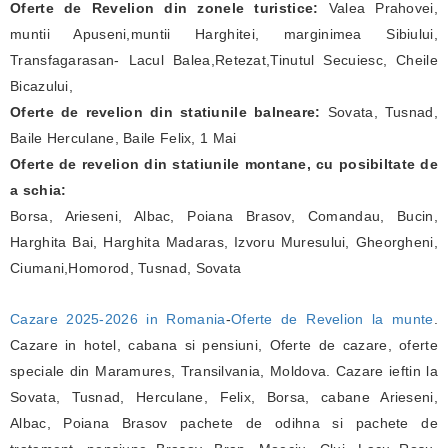
Oferte de Revelion din zonele turistice:
Valea Prahovei,
muntii Apuseni,muntii Harghitei, marginimea Sibiului,
Transfagarasan- Lacul Balea,Retezat,Tinutul Secuiesc, Cheile
Bicazului,
Oferte de revelion din statiunile balneare:
Sovata, Tusnad,
Baile Herculane, Baile Felix, 1 Mai
Oferte de revelion din statiunile montane, cu posibiltate de
a schia:
Borsa, Arieseni, Albac, Poiana Brasov, Comandau, Bucin,
Harghita Bai, Harghita Madaras, Izvoru Muresului, Gheorgheni,
Ciumani,Homorod, Tusnad, Sovata
Cazare 2025-2026 in Romania
-
Oferte de Revelion la munte
.
Cazare in hotel, cabana si pensiuni, Oferte de cazare, oferte
speciale din Maramures, Transilvania, Moldova. Cazare ieftin la
Sovata, Tusnad, Herculane, Felix, Borsa, cabane Arieseni,
Albac, Poiana Brasov pachete de odihna si pachete de