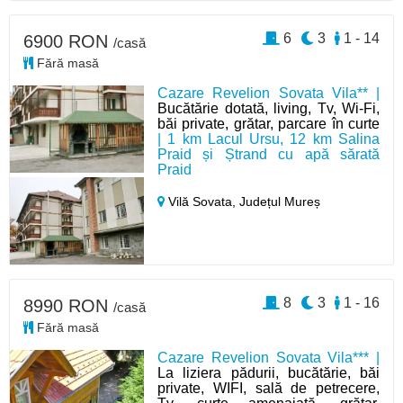
6
3
1 - 14
6900 RON
/casă
Fără masă
Cazare Revelion Sovata Vila** |
Bucătărie dotată, living, Tv, Wi-Fi,
băi private, grătar, parcare în curte
| 1 km Lacul Ursu, 12 km Salina
Praid și Ștrand cu apă sărată
Praid
Vilă Sovata,
Județul Mureș
8
3
1 - 16
8990 RON
/casă
Fără masă
Cazare Revelion Sovata Vila*** |
La liziera pădurii, bucătărie, băi
private, WIFI, sală de petrecere,