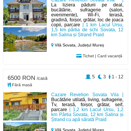
La liziera pădurii pe deal,
bucătărie, sufragerie (salon,
evenimente), Wi-Fi, terasă,
gradină, foișor, grătar, loc de joaca
copii, parcare
| 1 km Lacul Ursu,
1,5 km pârtia de schi Sovata, 12
km Salina și Ștrand Praid
Vilă Sovata,
Județul Mureș
Tichet | Card vacanță
5
3
1 - 12
6500 RON
/casă
Fără masă
Cazare Revelion Sovata Vila |
Bucătărie utilată, living, sufragerie,
Tv, terasă, foișor, grătar, seif,
parcare
| 1,2 km Lacul Ursu, 1,2
km Pârtia Sovata, 12 km Salina și
Ștrand cu apă sărată Praid
Vilă Sovata,
Județul Mureș