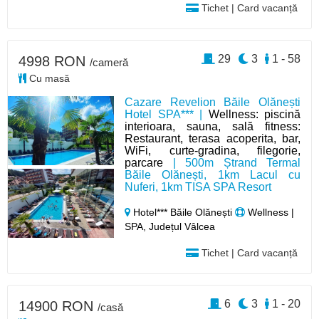
Tichet | Card vacanță
29
3
1 - 58
4998 RON
/cameră
Cu masă
Cazare Revelion Băile Olănești
Hotel SPA*** |
Wellness: piscină
interioara, sauna, sală fitness:
Restaurant, terasa acoperita, bar,
WiFi, curte-gradina, filegorie,
parcare
| 500m Ștrand Termal
Băile Olănești, 1km Lacul cu
Nuferi, 1km TISA SPA Resort
Hotel*** Băile Olănești
Wellness |
SPA, Județul Vâlcea
Tichet | Card vacanță
6
3
1 - 20
14900 RON
/casă