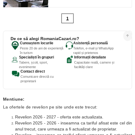
1
De ce să alegi RomaniaCazari.ro?
Cunoaștem locurile
Asistență personală
Peste 20 de ani de experiență
Telefon, e-mail și WhatsApp
în turism
rapid și prietenos
Specialiști în grupuri
Informații detaliate
Tabere, școli, sport,
Capacitate reală, camere și
evenimente
facilități clare
Contact direct
Comunicare directă cu
proprietarii
Mentiune:
La ofertele de revelion pe site unde este trecut:
Revelion 2026 - 2027 - oferta este actualizata.
Revelion 2025 - 2026 - inseamna ca tariful afisat este cel din
anul trecut, care urmeaza a fi actualizat de proprietar.