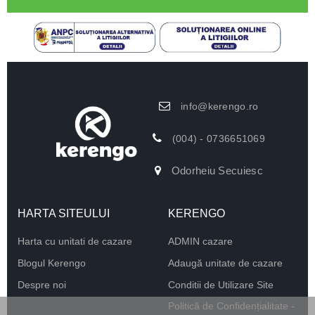
info@kerengo.ro
(004) - 0736651069
Odorheiu Secuiesc
HARTA SITEULUI
KERENGO
Harta cu unitati de cazare
ADMIN cazare
Blogul Kerengo
Adaugă unitate de cazare
Despre noi
Conditii de Utilizare Site
Politică de Confidențialitate -