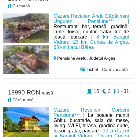
Cu masă
Cazare Revelion Arefu Căpățineni
Ungureni Pensiune*** |
Restaurant, bar, terasă, grădină-
curte, foișor, cuptor, frătar, loc de
joacă, parcare
| 8 km Barajul
Vidraru, 23 km Curtea de Arges,
63 km Lacul Bâlea
Pensiune Arefu,
Județul Argeș
Tichet | Card vacanță
15
3
1 - 31
19990 RON
/casă
Fără masă
Cazare Revelion Corbeni
Pensiune*** |
La poalele muntii
Ghitu, bucatarie, sala de mese,
living, WI-FI, terasa, gradina-curte,
foisor, gratar, parcare
| 10 km Lacul
si Barajul Vidraru, 15 km Curtea