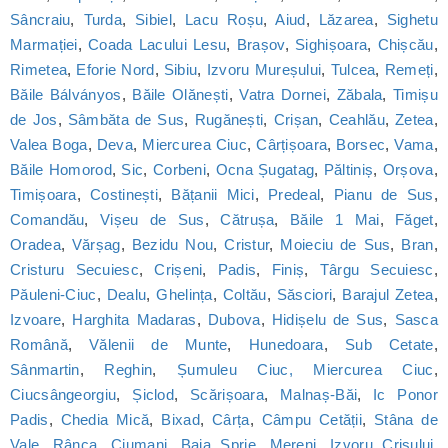
Sâncraiu
,
Turda
,
Sibiel
,
Lacu Roșu
,
Aiud
,
Lăzarea
,
Sighetu
Marmației
,
Coada Lacului Lesu
,
Brașov
,
Sighișoara
,
Chișcău
,
Rimetea
,
Eforie Nord
,
Sibiu
,
Izvoru Mureșului
,
Tulcea
,
Remeți
,
Băile Bálványos
,
Băile Olănești
,
Vatra Dornei
,
Zăbala
,
Timișu
de Jos
,
Sâmbăta de Sus
,
Rugănești
,
Crișan
,
Ceahlău
,
Zetea
,
Valea Boga
,
Deva
,
Miercurea Ciuc
,
Cârțișoara
,
Borsec
,
Vama
,
Băile Homorod
,
Sic
,
Corbeni
,
Ocna Șugatag
,
Păltiniș
,
Orșova
,
Timișoara
,
Costinești
,
Bățanii Mici
,
Predeal
,
Pianu de Sus
,
Comandău
,
Vișeu de Sus
,
Cătrușa
,
Băile 1 Mai
,
Făget
,
Oradea
,
Vărșag
,
Bezidu Nou
,
Cristur
,
Moieciu de Sus
,
Bran
,
Cristuru Secuiesc
,
Crișeni
,
Padis
,
Finiș
,
Târgu Secuiesc
,
Păuleni-Ciuc
,
Dealu
,
Ghelința
,
Coltău
,
Săsciori
,
Barajul Zetea
,
Izvoare
,
Harghita Madaras
,
Dubova
,
Hidișelu de Sus
,
Sasca
Română
,
Vălenii de Munte
,
Hunedoara
,
Sub Cetate
,
Sânmartin
,
Reghin
,
Șumuleu Ciuc, Miercurea Ciuc
,
Ciucsângeorgiu
,
Șiclod
,
Scărișoara
,
Malnaș-Băi
,
Ic Ponor
Padis
,
Chedia Mică
,
Bixad
,
Cârța
,
Câmpu Cetății
,
Stâna de
Vale
,
Rânca
,
Ciumani
,
Baia Sprie
,
Mereni
,
Izvoru Crișului
,