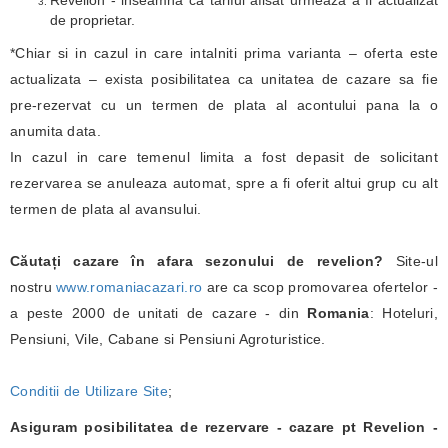
Revelion - inseamna ca tariful afisat urmeaza a fi actualizat
de proprietar.
*Chiar si in cazul in care intalniti prima varianta – oferta este
actualizata – exista posibilitatea ca unitatea de cazare sa fie
pre-rezervat cu un termen de plata al acontului pana la o
anumita data.
In cazul in care temenul limita a fost depasit de solicitant
rezervarea se anuleaza automat, spre a fi oferit altui grup cu alt
termen de plata al avansului.
Căutați cazare în afara sezonului de revelion?
Site-ul
nostru
www.romaniacazari.ro
are ca scop promovarea ofertelor -
a peste 2000 de unitati de cazare - din
Romania
: Hoteluri,
Pensiuni, Vile, Cabane si Pensiuni Agroturistice.
Conditii de Utilizare Site
;
Asiguram posibilitatea de rezervare - cazare pt Revelion -