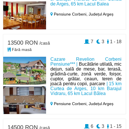
de Arges, 65 km Lacul Balea
Pensiune Corbeni,
Județul Argeș
7
3
1 - 18
13500 RON
/casă
Fără masă
Cazare Revelion Corbeni
Pensiune*** |
Bucătărie utilată, mic
dejun, sală de mese, bar, terasă,
grădină-curte, zonă verde, foișor,
cuptor, grătar, ceaun, teren de
joacă pentru copii, parcare
| 15 km
Curtea de Arges, 10 km Barajul
Vidraru, 65 km Lacul Bâlea
Pensiune Corbeni,
Județul Argeș
6
3
1 - 15
14500 RON
/casă