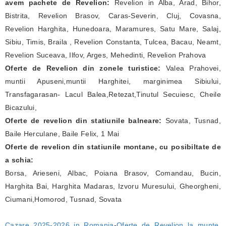
avem pachete de Revelion:
Revelion in Alba, Arad, Bihor,
Bistrita, Revelion Brasov, Caras-Severin, Cluj, Covasna,
Revelion Harghita, Hunedoara, Maramures, Satu Mare, Salaj,
Sibiu, Timis, Braila , Revelion Constanta, Tulcea, Bacau, Neamt,
Revelion Suceava, Ilfov, Arges, Mehedinti, Revelion Prahova
Oferte de Revelion din zonele turistice:
Valea Prahovei,
muntii Apuseni,muntii Harghitei, marginimea Sibiului,
Transfagarasan- Lacul Balea,Retezat,Tinutul Secuiesc, Cheile
Bicazului,
Oferte de revelion din statiunile balneare:
Sovata, Tusnad,
Baile Herculane, Baile Felix, 1 Mai
Oferte de revelion din statiunile montane, cu posibiltate de
a schia:
Borsa, Arieseni, Albac, Poiana Brasov, Comandau, Bucin,
Harghita Bai, Harghita Madaras, Izvoru Muresului, Gheorgheni,
Ciumani,Homorod, Tusnad, Sovata
Cazare 2025-2026 in Romania
-
Oferte de Revelion la munte
.