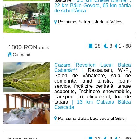
parcare
| 3,5 km Cheile Bistriței ,
22 km Băile Govora, 65 km pârtia
de schi Rânca
Pensiune Pietreni,
Județul Vâlcea
28
3
1 - 68
1800 RON
/pers
Cu masă
Cazare Revelion Lacul Balea
Cabană*** |
Restaurant, WI-FI,
Salon de vânătoare, sală de
conferințe, ghid turistic, room-
service, încălzire centrală, terase
acoperite, închiriere snowmobile,
transport cu elicopterul, foc de
tabara
| 13 km Cabana Bâlea
Cascada
Pensiune Balea Lac,
Județul Sibiu