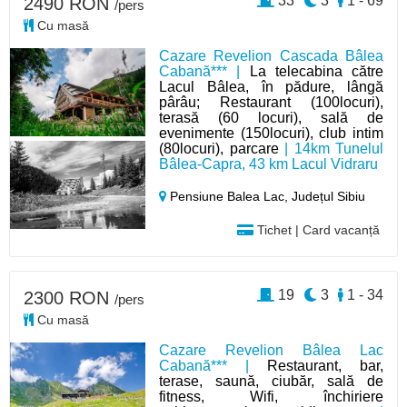
33
3
1 - 69
2490 RON
/pers
Cu masă
Cazare Revelion Cascada Bâlea
Cabană*** |
La telecabina către
Lacul Bâlea, în pădure, lângă
pârâu; Restaurant (100locuri),
terasă (60 locuri), sală de
evenimente (150locuri), club intim
(80locuri), parcare
| 14km Tunelul
Bâlea-Capra, 43 km Lacul Vidraru
Pensiune Balea Lac,
Județul Sibiu
Tichet | Card vacanță
19
3
1 - 34
2300 RON
/pers
Cu masă
Cazare Revelion Bâlea Lac
Cabană*** |
Restaurant, bar,
terase, saună, ciubăr, sală de
fitness, Wifi, închiriere