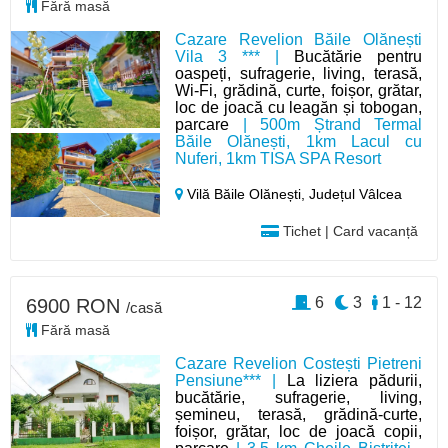
Fără masă
Cazare Revelion Băile Olănești
Vila 3 *** |
Bucătărie pentru
oaspeți, sufragerie, living, terasă,
Wi-Fi, grădină, curte, foișor, grătar,
loc de joacă cu leagăn și tobogan,
parcare
| 500m Ștrand Termal
Băile Olănești, 1km Lacul cu
Nuferi, 1km TISA SPA Resort
Vilă Băile Olănești,
Județul Vâlcea
Tichet | Card vacanță
6
3
1 - 12
6900 RON
/casă
Fără masă
Cazare Revelion Costești Pietreni
Pensiune*** |
La liziera pădurii,
bucătărie, sufragerie, living,
șemineu, terasă, grădină-curte,
foișor, grătar, loc de joacă copii,