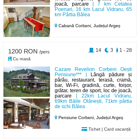
joacă, parcare
| 7 km Cetatea
Poenari, 16 km Lacul Vidraru, 65
km Pârtia Bâlea
Cabană Corbeni,
Județul Argeș
14
3
1 - 28
1200 RON
/pers
Cu masă
Cazare Revelion Corbeni Oești
Pensiune*** |
Lângă pădure și
pârâu, restaurant, terasă, cramă,
bar, Wi-Fi, gradină, curte, foișor,
grătar, teren de sport, loc de joacă,
parcare
| 22km Lacul Vidraru,
69km Băile Olănești, 71km pârtia
de schi Bâlea
Pensiune Corbeni,
Județul Argeș
Tichet | Card vacanță