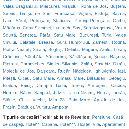
Valea Drăganului
,
Miercurea Nirajului
,
Rona de Jos
,
Bușteni
,
Sebeș
,
Timișu de Sus
,
Frumoasa
,
Viștea
,
Bistrița
,
Bazna
,
Lacu Sărat
,
Petroșani
,
Statiunea Parâng-Petroșani
,
Corbu
,
Mădăraș
,
Cehu Silvaniei
,
Lunca de Sus
,
Sarmizegetusa
,
Valea
Scurtă
,
Senetea
,
Pârâu Satu Mare
,
București
,
Turia
,
Valea
Vinului
,
Călățele
,
Breaza
,
Gura Humorului
,
Zărnești
,
Rodna
,
Piatra Neamț
,
Sinaia
,
Boghiș
,
Delnița
,
Măgura
,
Arefu
,
Lorău
,
Crăciunel
,
Sâmbăta
,
Sântimbru
,
Săcălășeni
,
Șugag
,
Râșnov
,
Pietreni
,
Caransebeș
,
Șimleu Silvaniei
,
Zalău
,
Saschiz
,
Ditrău
,
Moieciu de Jos
,
Băișoara
,
Rucăr
,
Nădejdea
,
Ighiu/Ighìo
,
Iași
,
Pitești
,
Ciceu
,
Satu Mare
,
Almașu Mare
,
Bălăușeri
,
Geoagiu
,
Bratca
,
Beiuș
,
Câmpia Turzii
,
Tureni
,
Armășeni
,
Cacica
,
Horezu
,
Bălan
,
Sânpaul
,
Jidvei
,
Târgu Neamț
,
Horea
,
Tarcău
,
Slănic
,
Chilia Veche
,
Mila 23
,
Baia Mare
,
Apoldu de Jos
,
Frasin
,
Brăduleț
,
Vulturu
,
Ampoița
Tipurile de cazări închiriabile de Revelion:
Pensiune
,
Casă
de oaspeți
,
Hotel**
,
Cabană
,
Hotel***
,
Hostel
,
Vilă
,
Apartament