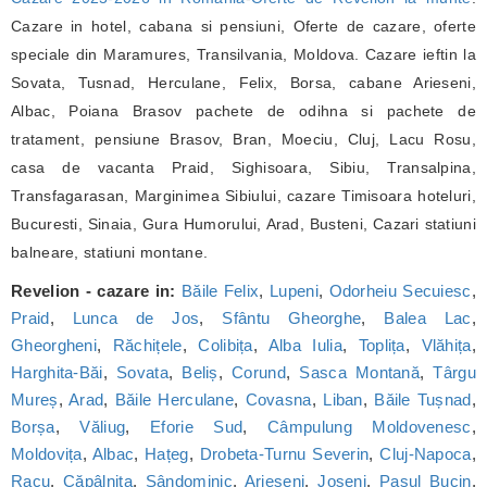
Cazare in hotel, cabana si pensiuni, Oferte de cazare, oferte
speciale din Maramures, Transilvania, Moldova. Cazare ieftin la
Sovata, Tusnad, Herculane, Felix, Borsa, cabane Arieseni,
Albac, Poiana Brasov pachete de odihna si pachete de
tratament, pensiune Brasov, Bran, Moeciu, Cluj, Lacu Rosu,
casa de vacanta Praid, Sighisoara, Sibiu, Transalpina,
Transfagarasan, Marginimea Sibiului, cazare Timisoara hoteluri,
Bucuresti, Sinaia, Gura Humorului, Arad, Busteni, Cazari statiuni
balneare, statiuni montane.
Revelion - cazare in:
Băile Felix
,
Lupeni
,
Odorheiu Secuiesc
,
Praid
,
Lunca de Jos
,
Sfântu Gheorghe
,
Balea Lac
,
Gheorgheni
,
Răchițele
,
Colibița
,
Alba Iulia
,
Toplița
,
Vlăhița
,
Harghita-Băi
,
Sovata
,
Beliș
,
Corund
,
Sasca Montană
,
Târgu
Mureș
,
Arad
,
Băile Herculane
,
Covasna
,
Liban
,
Băile Tușnad
,
Borșa
,
Văliug
,
Eforie Sud
,
Câmpulung Moldovenesc
,
Moldovița
,
Albac
,
Hațeg
,
Drobeta-Turnu Severin
,
Cluj-Napoca
,
Racu
,
Căpâlnița
,
Sândominic
,
Arieșeni
,
Joseni
,
Pasul Bucin
,