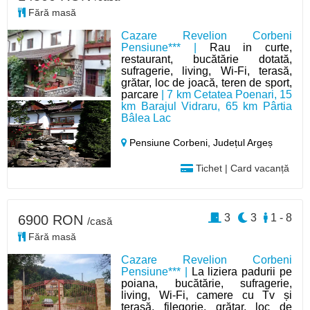
Fără masă
Cazare Revelion Corbeni
Pensiune*** |
Rau in curte,
restaurant, bucătărie dotată,
sufragerie, living, Wi-Fi, terasă,
grătar, loc de joacă, teren de sport,
parcare
| 7 km Cetatea Poenari, 15
km Barajul Vidraru, 65 km Pârtia
Bâlea Lac
Pensiune Corbeni,
Județul Argeș
Tichet | Card vacanță
3
3
1 - 8
6900 RON
/casă
Fără masă
Cazare Revelion Corbeni
Pensiune*** |
La liziera padurii pe
poiana, bucătărie, sufragerie,
living, Wi-Fi, camere cu Tv și
terasă, filegorie, grătar, loc de