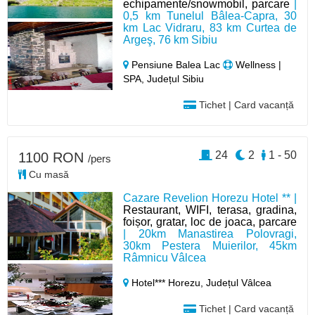
echipamente/snowmobil, parcare
|
0,5 km Tunelul Bâlea-Capra, 30
km Lac Vidraru, 83 km Curtea de
Argeş, 76 km Sibiu
Pensiune Balea Lac
Wellness |
SPA, Județul Sibiu
Tichet | Card vacanță
24
2
1 - 50
1100 RON
/pers
Cu masă
Cazare Revelion Horezu Hotel ** |
Restaurant, WIFI, terasa, gradina,
foișor, gratar, loc de joaca, parcare
| 20km Manastirea Polovragi,
30km Pestera Muierilor, 45km
Râmnicu Vâlcea
Hotel*** Horezu,
Județul Vâlcea
Tichet | Card vacanță