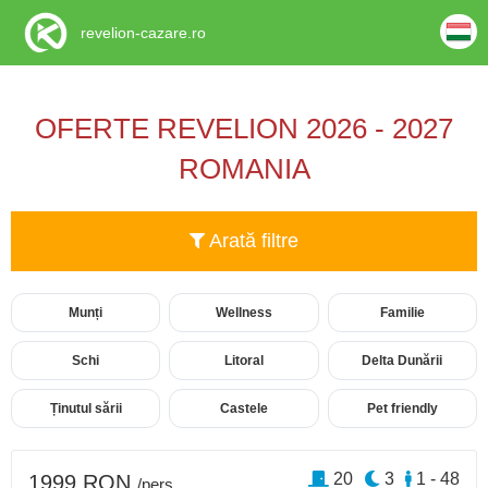
revelion-cazare.ro
OFERTE REVELION 2026 - 2027
ROMANIA
Arată filtre
Munți
Wellness
Familie
Schi
Litoral
Delta Dunării
Ținutul sării
Castele
Pet friendly
20
3
1 - 48
1999 RON
/pers