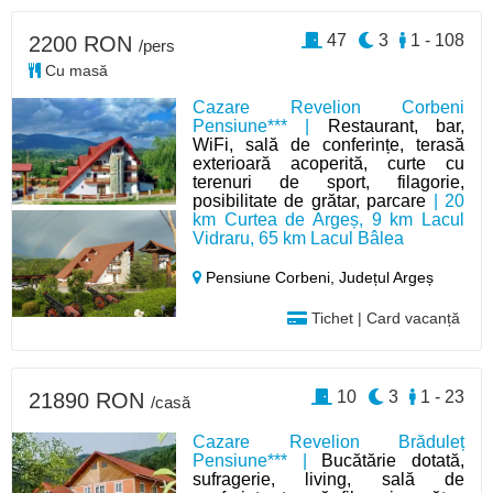
47
3
1 - 108
2200 RON
/pers
Cu masă
Cazare Revelion Corbeni
Pensiune*** |
Restaurant, bar,
WiFi, sală de conferințe, terasă
exterioară acoperită, curte cu
terenuri de sport, filagorie,
posibilitate de grătar, parcare
| 20
km Curtea de Argeș, 9 km Lacul
Vidraru, 65 km Lacul Bâlea
Pensiune Corbeni,
Județul Argeș
Tichet | Card vacanță
10
3
1 - 23
21890 RON
/casă
Cazare Revelion Brăduleț
Pensiune*** |
Bucătărie dotată,
sufragerie, living, sală de