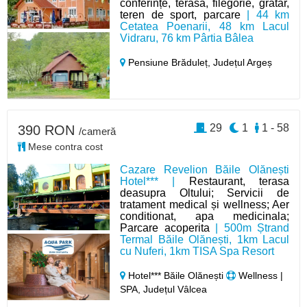
conferințe, terasă, filegorie, grătar,
teren de sport, parcare
| 44 km
Cetatea Poenarii, 48 km Lacul
Vidraru, 76 km Pârtia Bâlea
Pensiune Brăduleț,
Județul Argeș
29
1
1 - 58
390 RON
/cameră
Mese contra cost
Cazare Revelion Băile Olănești
Hotel*** |
Restaurant, terasa
deasupra Oltului; Servicii de
tratament medical și wellness; Aer
conditionat, apa medicinala;
Parcare acoperita
| 500m Ștrand
Termal Băile Olănești, 1km Lacul
cu Nuferi, 1km TISA Spa Resort
Hotel*** Băile Olănești
Wellness |
SPA, Județul Vâlcea