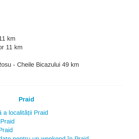
 11 km
lor 11 km
m
osu - Cheile Bicazului 49 km
Praid
a localității Praid
 Praid
 Praid
ate pentru un weekend în Praid