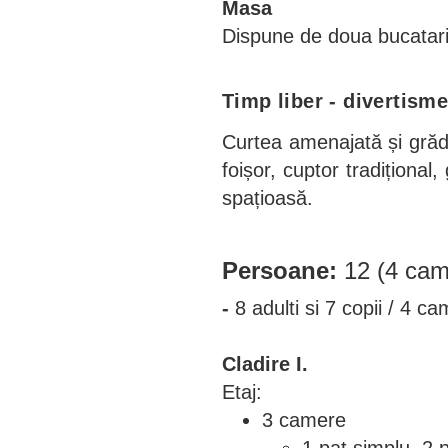
Masa
Dispune de doua bucatari
Timp liber - divertism
Curtea amenajată și grăd
foișor, cuptor tradițional
spațioasă.
Persoane:
12 (4 cam
-
8 adulti si 7 copii / 4 ca
Cladire I.
Etaj:
3 camere