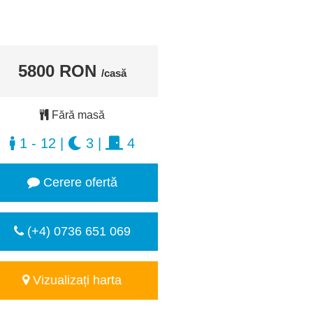
5800 RON
/casă
Fără masă
1 - 12
|
3
|
4
Cerere ofertă
(+4) 0736 651 069
Vizualizați harta