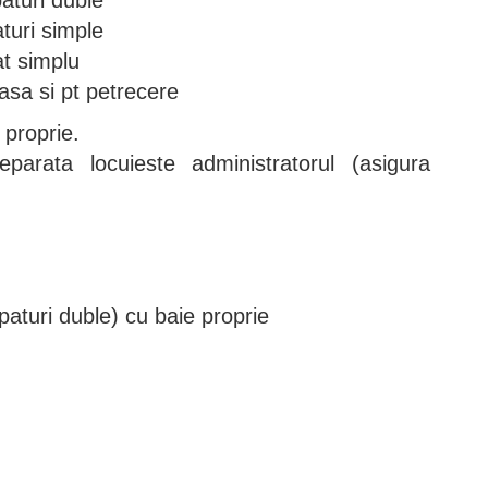
paturi duble
aturi simple
at simplu
asa si pt petrecere
 proprie.
parata locuieste administratorul (asigura
paturi duble) cu baie proprie