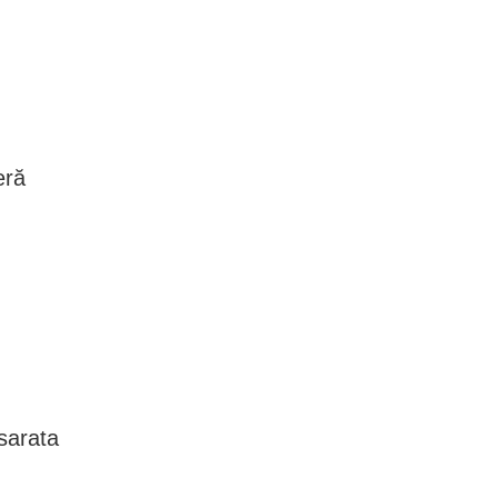
eră
sarata