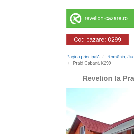
revelion-cazare.ro
Cod cazare: 0299
Pagina principală
România, Jud
Praid Cabană K299
Revelion la Pra