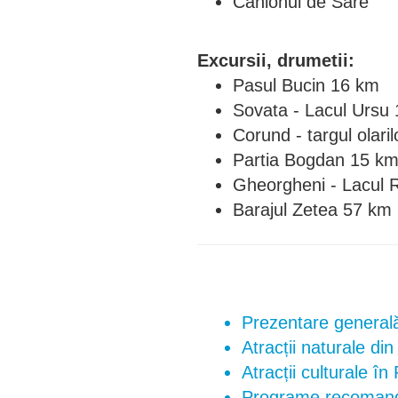
Canionul de Sare
Excursii, drumetii:
Pasul Bucin 16 km
Sovata - Lacul Ursu
Corund - targul olari
Partia Bogdan 15 k
Gheorgheni - Lacul R
Barajul Zetea 57 km​​​
Prezentare generală 
Atracții naturale din
Atracții culturale în
Programe recomand