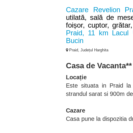
Cazare Revelion P
utilată, sală de mese
foișor, cuptor, grăta
Praid, 11 km Lacul
Bucin
Praid, Județul Harghita
Casa de Vacanta**
Locație
Este situata in Praid 
strandul sarat si 900m d
Cazare
Casa pune la dispozitia 