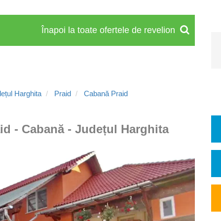
Înapoi la toate ofertele de revelion
ețul Harghita
Praid
Cabană Praid
id - Cabană - Județul Harghita