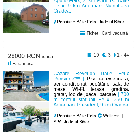
Apollo-Felix, 2 km Pădurea Băile
Felix, 9 km Aquapark Nymphaea
Oradea,
Pensiune Băile Felix,
Județul Bihor
Tichet | Card vacanță
19
3
1 - 44
28000 RON
/casă
Fără masă
Cazare Revelion Băile Felix
Pensiune*** |
Piscina exterioara,
aer conditionat, bucătărie, sala de
mese, WI-FI, terasa, gradina,
gratar, loc de joaca, parcare
| 700
m centrul statiunii Felix, 350 m
Aqua park President, 9 km Oradea
Pensiune Băile Felix
Wellness |
SPA, Județul Bihor