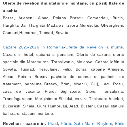
Oferte de revelion din statiunile montane, cu posibiltate de
a schia:
Borsa, Arieseni, Albac, Poiana Brasov, Comandau, Bucin,
Harghita Bai, Harghita Madaras, Izvoru Muresului, Gheorgheni,
Ciumani,Homorod, Tusnad, Sovata
Cazare 2025-2026 in Romania
-
Oferte de Revelion la munte
.
Cazare in hotel, cabana si pensiuni, Oferte de cazare, oferte
speciale din Maramures, Transilvania, Moldova. Cazare ieftin la
Sovata, Tusnad, Herculane, Felix, Borsa, cabane Arieseni,
Albac, Poiana Brasov pachete de odihna si pachete de
tratament, pensiune Brasov, Bran, Moeciu, Cluj, Lacu Rosu,
casa de vacanta Praid, Sighisoara, Sibiu, Transalpina,
Transfagarasan, Marginimea Sibiului, cazare Timisoara hoteluri,
Bucuresti, Sinaia, Gura Humorului, Arad, Busteni, Cazari statiuni
balneare, statiuni montane.
Revelion - cazare in:
Praid
,
Pârâu Satu Mare
,
Bușteni
,
Băile