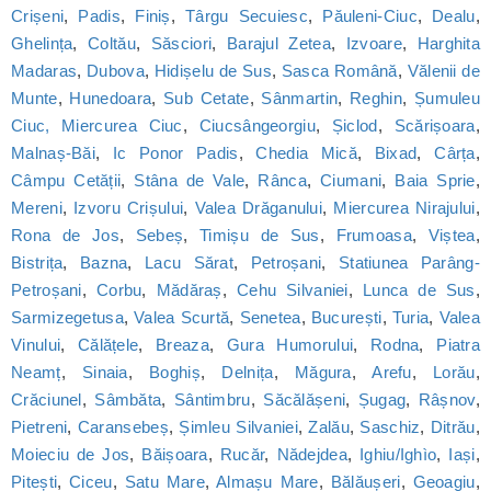
Crișeni
,
Padis
,
Finiș
,
Târgu Secuiesc
,
Păuleni-Ciuc
,
Dealu
,
Ghelința
,
Coltău
,
Săsciori
,
Barajul Zetea
,
Izvoare
,
Harghita
Madaras
,
Dubova
,
Hidișelu de Sus
,
Sasca Română
,
Vălenii de
Munte
,
Hunedoara
,
Sub Cetate
,
Sânmartin
,
Reghin
,
Șumuleu
Ciuc, Miercurea Ciuc
,
Ciucsângeorgiu
,
Șiclod
,
Scărișoara
,
Malnaș-Băi
,
Ic Ponor Padis
,
Chedia Mică
,
Bixad
,
Cârța
,
Câmpu Cetății
,
Stâna de Vale
,
Rânca
,
Ciumani
,
Baia Sprie
,
Mereni
,
Izvoru Crișului
,
Valea Drăganului
,
Miercurea Nirajului
,
Rona de Jos
,
Sebeș
,
Timișu de Sus
,
Frumoasa
,
Viștea
,
Bistrița
,
Bazna
,
Lacu Sărat
,
Petroșani
,
Statiunea Parâng-
Petroșani
,
Corbu
,
Mădăraș
,
Cehu Silvaniei
,
Lunca de Sus
,
Sarmizegetusa
,
Valea Scurtă
,
Senetea
,
București
,
Turia
,
Valea
Vinului
,
Călățele
,
Breaza
,
Gura Humorului
,
Rodna
,
Piatra
Neamț
,
Sinaia
,
Boghiș
,
Delnița
,
Măgura
,
Arefu
,
Lorău
,
Crăciunel
,
Sâmbăta
,
Sântimbru
,
Săcălășeni
,
Șugag
,
Râșnov
,
Pietreni
,
Caransebeș
,
Șimleu Silvaniei
,
Zalău
,
Saschiz
,
Ditrău
,
Moieciu de Jos
,
Băișoara
,
Rucăr
,
Nădejdea
,
Ighiu/Ighìo
,
Iași
,
Pitești
,
Ciceu
,
Satu Mare
,
Almașu Mare
,
Bălăușeri
,
Geoagiu
,