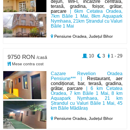
dejun, WIFI, încălzire centrală,
terasă, gradina, foișor, grătar,
parcare
| 6km Cetatea Oradea,
7km Băile 1 Mai, 8km Aquapark
Nymhaea, 21km Ștrandul cu Valuri
Băile 1 Mai
Pensiune Oradea,
Județul Bihor
10
3
1 - 29
9750 RON
/casă
Mese contra cost
Cazare Revelion Oradea
Pensiune*** |
Restaurant, aer
condiționat, bar, terasă, gradina,
grătar, parcare
| 6 km Cetatea
Oradea, 7 km Băile 1 Mai, 8 km
Aquapark Nymhaea, 21 km
Ștrandul cu Valuri Băile 1 Mai, 45
km Băile Mădăraș
Pensiune Oradea,
Județul Bihor