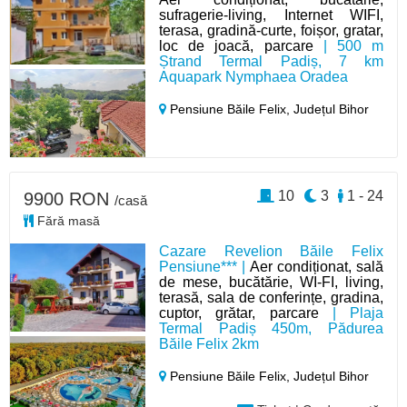
sufragerie-living, Internet WIFI,
terasa, gradină-curte, foișor, gratar,
loc de joacă, parcare
| 500 m
Ștrand Termal Padiș, 7 km
Aquapark Nymphaea Oradea
Pensiune Băile Felix,
Județul Bihor
10
3
1 - 24
9900 RON
/casă
Fără masă
Cazare Revelion Băile Felix
Pensiune*** |
Aer condiționat, sală
de mese, bucătărie, WI-FI, living,
terasă, sala de conferințe, gradina,
cuptor, grătar, parcare
| Plaja
Termal Padiș 450m, Pădurea
Băile Felix 2km
Pensiune Băile Felix,
Județul Bihor