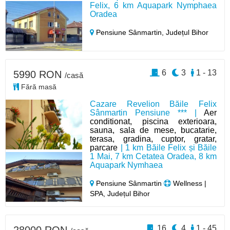
Felix, 6 km Aquapark Nymphaea
Oradea
Pensiune Sânmartin,
Județul Bihor
6
3
1 - 13
5990 RON
/casă
Fără masă
Cazare Revelion Băile Felix
Sânmartin Pensiune *** |
Aer
conditionat, piscina exterioara,
sauna, sala de mese, bucatarie,
terasa, gradina, cuptor, gratar,
parcare
| 1 km Băile Felix și Băile
1 Mai, 7 km Cetatea Oradea, 8 km
Aquapark Nymhaea
Pensiune Sânmartin
Wellness |
SPA, Județul Bihor
16
4
1 - 45