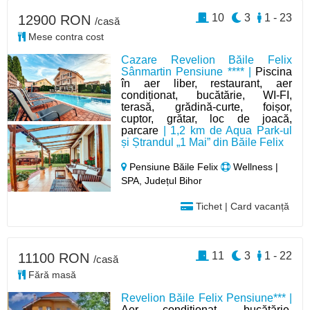
10
3
1 - 23
12900 RON
/casă
Mese contra cost
Cazare Revelion Băile Felix
Sânmartin Pensiune **** |
Piscina
în aer liber, restaurant, aer
condiționat, bucătărie, WI-FI,
terasă, grădină-curte, foișor,
cuptor, grătar, loc de joacă,
parcare
| 1,2 km de Aqua Park-ul
și Ștrandul „1 Mai” din Băile Felix
Pensiune Băile Felix
Wellness |
SPA, Județul Bihor
Tichet | Card vacanță
11
3
1 - 22
11100 RON
/casă
Fără masă
Revelion Băile Felix Pensiune*** |
Aer condiționat, bucătărie,