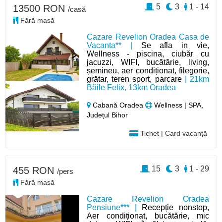
5
3
1 - 14
13500 RON
/casă
Fără masă
Cazare Revelion Oradea Casa de
Vacanta** |
Se afla in vie,
Wellness - piscina, ciubăr cu
jacuzzi, WIFI, bucătărie, living,
șemineu, aer condiționat, filegorie,
grătar, teren sport, parcare
| 21km
Băile Felix, 13km Oradea
Cabană Oradea
Wellness | SPA,
Județul Bihor
Tichet | Card vacanță
15
3
1 - 29
455 RON
/pers
Fără masă
Cazare Revelion Oradea
Pensiune*** |
Recepție nonstop,
Aer condiționat, bucătărie, mic