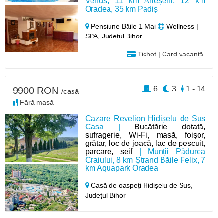
Venus, 11 km Arieșeni, 12 km
Oradea, 35 km Padiș
Pensiune Băile 1 Mai
Wellness |
SPA, Județul Bihor
Tichet | Card vacanță
6
3
1 - 14
9900 RON
/casă
Fără masă
Cazare Revelion Hidișelu de Sus
Casa |
Bucătărie dotată,
sufragerie, Wi-Fi, masă, foișor,
grătar, loc de joacă, lac de pescuit,
parcare, seif
| Munții Pădurea
Craiului, 8 km Ștrand Băile Felix, 7
km Aquapark Oradea
Casă de oaspeți Hidișelu de Sus,
Județul Bihor