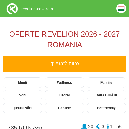
revelion-cazare.ro
OFERTE REVELION 2026 - 2027
ROMANIA
Arată filtre
Munți
Wellness
Familie
Schi
Litoral
Delta Dunării
Ținutul sării
Castele
Pet friendly
20
3
1 - 58
735 RON
/pers