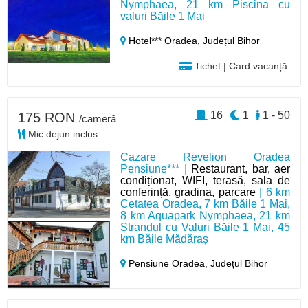
Nymphaea, 21 km Piscina cu
valuri Băile 1 Mai
Hotel*** Oradea,
Județul Bihor
Tichet | Card vacanță
16
1
1 - 50
175 RON
/cameră
Mic dejun inclus
Cazare Revelion Oradea
Pensiune*** |
Restaurant, bar, aer
condiționat, WIFI, terasă, sala de
conferință, gradina, parcare
| 6 km
Cetatea Oradea, 7 km Băile 1 Mai,
8 km Aquapark Nymphaea, 21 km
Ștrandul cu Valuri Băile 1 Mai, 45
km Băile Mădăraș
Pensiune Oradea,
Județul Bihor