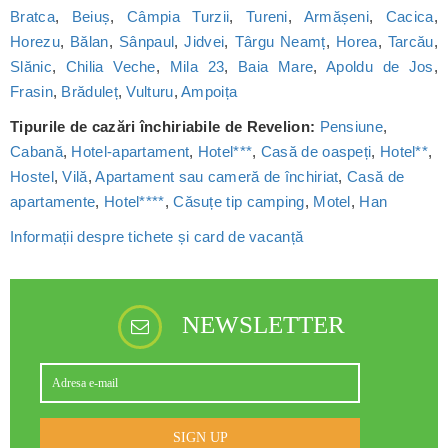
Bratca
,
Beiuș
,
Câmpia Turzii
,
Tureni
,
Armășeni
,
Cacica
,
Horezu
,
Bălan
,
Sânpaul
,
Jidvei
,
Târgu Neamț
,
Horea
,
Tarcău
,
Slănic
,
Chilia Veche
,
Mila 23
,
Baia Mare
,
Apoldu de Jos
,
Frasin
,
Brăduleț
,
Vulturu
,
Ampoița
Tipurile de cazări închiriabile de Revelion:
Pensiune
,
Cabană
,
Hotel-apartament
,
Hotel***
,
Casă de oaspeți
,
Hotel**
,
Hostel
,
Vilă
,
Apartament sau cameră de închiriat
,
Casă de
apartamente
,
Hotel****
,
Căsuțe tip camping
,
Motel
,
Han
Informații despre tichete și card de vacanță
NEWSLETTER
SIGN UP