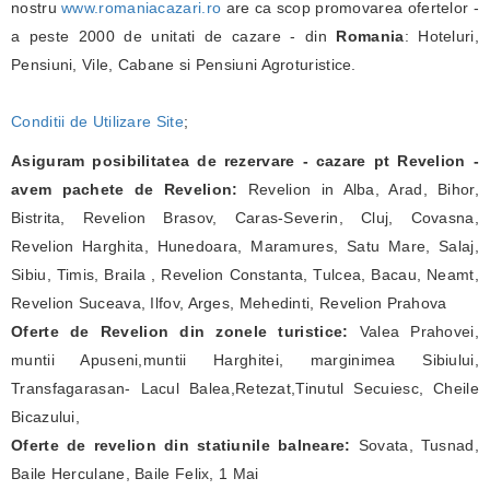
nostru
www.romaniacazari.ro
are ca scop promovarea ofertelor -
a peste 2000 de unitati de cazare - din
Romania
: Hoteluri,
Pensiuni, Vile, Cabane si Pensiuni Agroturistice.
Conditii de Utilizare Site
;
Asiguram posibilitatea de rezervare - cazare pt Revelion -
avem pachete de Revelion:
Revelion in Alba, Arad, Bihor,
Bistrita, Revelion Brasov, Caras-Severin, Cluj, Covasna,
Revelion Harghita, Hunedoara, Maramures, Satu Mare, Salaj,
Sibiu, Timis, Braila , Revelion Constanta, Tulcea, Bacau, Neamt,
Revelion Suceava, Ilfov, Arges, Mehedinti, Revelion Prahova
Oferte de Revelion din zonele turistice:
Valea Prahovei,
muntii Apuseni,muntii Harghitei, marginimea Sibiului,
Transfagarasan- Lacul Balea,Retezat,Tinutul Secuiesc, Cheile
Bicazului,
Oferte de revelion din statiunile balneare:
Sovata, Tusnad,
Baile Herculane, Baile Felix, 1 Mai