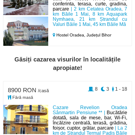
conferinta, terasa, curte, gradina,
parcare
| 2 km Cetatea Oradea, 7
km Băile 1 Mai, 8 km Aquapark
Nymhaea, 21 km Ștrandul cu
Valuri Băile 1 Mai, 45 km Băile Mă
Hostel Oradea,
Județul Bihor
Găsiți cazarea visurilor în localitățile
apropiate!
8
3
1 - 18
8900 RON
/casă
Fără masă
Cazare Revelion Oradea
Sânmartin Pensiune ** |
Bucătărie
dotată, sala de mese, bar, Wi-Fi,
încălzire centrală, terasă, grădina,
foișor, cuptor, grătar, parcare
| La 2
km de Ștrandul Termal Padiș Băile