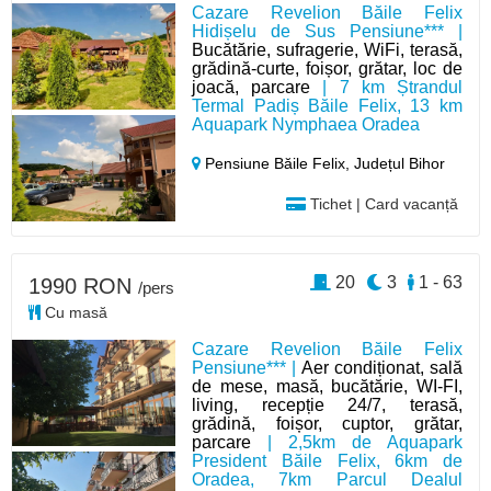
Cazare Revelion Băile Felix
Hidișelu de Sus Pensiune*** |
Bucătărie, sufragerie, WiFi, terasă,
grădină-curte, foișor, grătar, loc de
joacă, parcare
| 7 km Ștrandul
Termal Padiș Băile Felix, 13 km
Aquapark Nymphaea Oradea
Pensiune Băile Felix,
Județul Bihor
Tichet | Card vacanță
20
3
1 - 63
1990 RON
/pers
Cu masă
Cazare Revelion Băile Felix
Pensiune*** |
Aer condiționat, sală
de mese, masă, bucătărie, WI-FI,
living, recepție 24/7, terasă,
grădină, foișor, cuptor, grătar,
parcare
| 2,5km de Aquapark
President Băile Felix, 6km de
Oradea, 7km Parcul Dealul