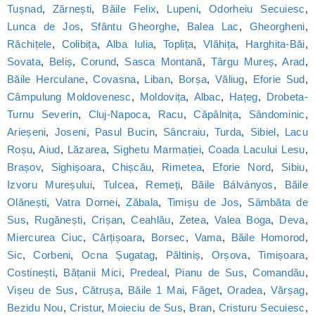
Tușnad
,
Zărnești
,
Băile Felix
,
Lupeni
,
Odorheiu Secuiesc
,
Lunca de Jos
,
Sfântu Gheorghe
,
Balea Lac
,
Gheorgheni
,
Răchițele
,
Colibița
,
Alba Iulia
,
Toplița
,
Vlăhița
,
Harghita-Băi
,
Sovata
,
Beliș
,
Corund
,
Sasca Montană
,
Târgu Mureș
,
Arad
,
Băile Herculane
,
Covasna
,
Liban
,
Borșa
,
Văliug
,
Eforie Sud
,
Câmpulung Moldovenesc
,
Moldovița
,
Albac
,
Hațeg
,
Drobeta-
Turnu Severin
,
Cluj-Napoca
,
Racu
,
Căpâlnița
,
Sândominic
,
Arieșeni
,
Joseni
,
Pasul Bucin
,
Sâncraiu
,
Turda
,
Sibiel
,
Lacu
Roșu
,
Aiud
,
Lăzarea
,
Sighetu Marmației
,
Coada Lacului Lesu
,
Brașov
,
Sighișoara
,
Chișcău
,
Rimetea
,
Eforie Nord
,
Sibiu
,
Izvoru Mureșului
,
Tulcea
,
Remeți
,
Băile Bálványos
,
Băile
Olănești
,
Vatra Dornei
,
Zăbala
,
Timișu de Jos
,
Sâmbăta de
Sus
,
Rugănești
,
Crișan
,
Ceahlău
,
Zetea
,
Valea Boga
,
Deva
,
Miercurea Ciuc
,
Cârțișoara
,
Borsec
,
Vama
,
Băile Homorod
,
Sic
,
Corbeni
,
Ocna Șugatag
,
Păltiniș
,
Orșova
,
Timișoara
,
Costinești
,
Bățanii Mici
,
Predeal
,
Pianu de Sus
,
Comandău
,
Vișeu de Sus
,
Cătrușa
,
Băile 1 Mai
,
Făget
,
Oradea
,
Vărșag
,
Bezidu Nou
,
Cristur
,
Moieciu de Sus
,
Bran
,
Cristuru Secuiesc
,