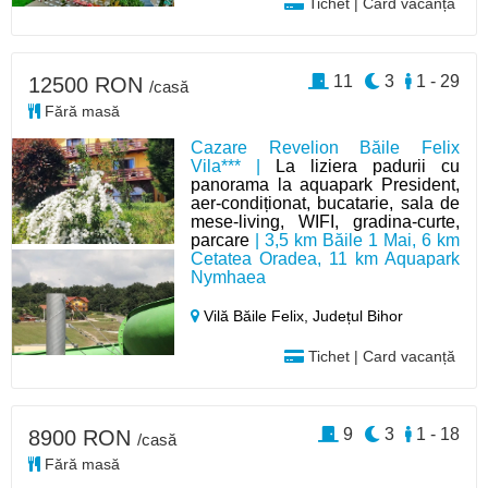
Tichet | Card vacanță
11
3
1 - 29
12500 RON
/casă
Fără masă
Cazare Revelion Băile Felix
Vila*** |
La liziera padurii cu
panorama la aquapark President,
aer-condiționat, bucatarie, sala de
mese-living, WIFI, gradina-curte,
parcare
| 3,5 km Băile 1 Mai, 6 km
Cetatea Oradea, 11 km Aquapark
Nymhaea
Vilă Băile Felix,
Județul Bihor
Tichet | Card vacanță
9
3
1 - 18
8900 RON
/casă
Fără masă