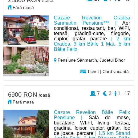
28000 RON
/casă
Fără masă
Cazare Revelion Oradea
Sanmartin Pensiune*** |
Aer
condiționat, restaurant, bar, WIFI,
terasă, grădină-curte, filegorie,
cuptor, grătar, parcare
| 2 km
Oradea, 3 km Băile 1 Mai,, 5 km
Băile Felix
Pensiune Sânmartin,
Județul Bihor
Tichet | Card vacanță
7
3
1 - 17
6900 RON
/casă
Fără masă
Cazare Revelion Băile Felix
Pensiune |
Sală de mese,
bucătărie, WI-FI, living, terasă,
gradina, foișor, cuptor, grătar, loc
de joaca, parcare
| 1,5 km Strand