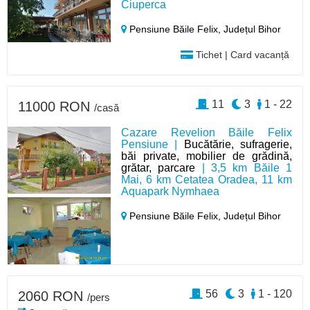
Ciuperca
Pensiune Băile Felix,
Județul Bihor
Tichet | Card vacanță
11
3
1 - 22
11000 RON
/casă
Cazare Revelion Băile Felix
Pensiune |
Bucătărie, sufragerie,
băi private, mobilier de grădină,
grătar, parcare
| 3,5 km Băile 1
Mai, 6 km Cetatea Oradea, 11 km
Aquapark Nymhaea
Pensiune Băile Felix,
Județul Bihor
56
3
1 - 120
2060 RON
/pers