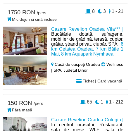
8
3
1 - 21
1750 RON
/pers
Mic dejun și cină incluse
Cazare Revelion Oradea Vila*** |
Bucătărie dotată, sufragerie,
mobilier de grădină, terasă, cuptor,
grătar, ștrand privat, ciubăr, SPA
| 6
km Cetatea Oradea, 7 km Băile 1
Mai, 8 km Aquapark Nymhaea
Casă de oaspeți Oradea
Wellness
| SPA, Județul Bihor
Tichet | Card vacanță
65
1
1 - 212
150 RON
/pers
Fără masă
Cazare Revelion Oradea Colegiu |
In centrul orasului, Restaurant,
sala de mese, WI-FI, sala de