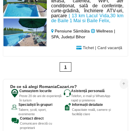
terasa, cafenea, WIFI, aer
condiționat, sală de conferințe,
curte-grădină, închiriere ATV-uri,
parcare
| 13 km Lacul Vida,30 km
de Baile 1 Mai si Baile Felix,
Pensiune Sâmbăta
Wellness |
SPA, Județul Bihor
Tichet | Card vacanță
1
De ce să alegi RomaniaCazari.ro?
Cunoaștem locurile
Asistență personală
Peste 20 de ani de experiență
Telefon, e-mail și WhatsApp
în turism
rapid și prietenos
Specialiști în grupuri
Informații detaliate
Tabere, școli, sport,
Capacitate reală, camere și
evenimente
facilități clare
Contact direct
Comunicare directă cu
proprietarii