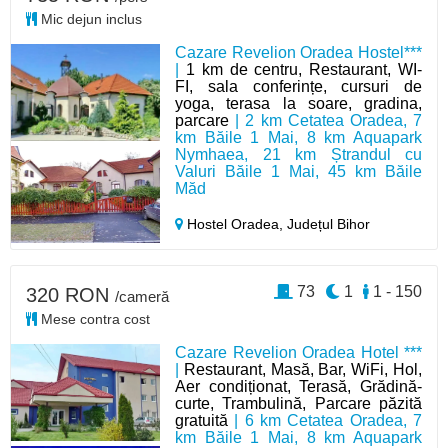
Mic dejun inclus
Cazare Revelion Oradea Hostel***
|
1 km de centru, Restaurant, WI-
FI, sala conferințe, cursuri de
yoga, terasa la soare, gradina,
parcare
| 2 km Cetatea Oradea, 7
km Băile 1 Mai, 8 km Aquapark
Nymhaea, 21 km Ștrandul cu
Valuri Băile 1 Mai, 45 km Băile
Măd
Hostel Oradea,
Județul Bihor
73
1
1 - 150
320 RON
/cameră
Mese contra cost
Cazare Revelion Oradea Hotel ***
|
Restaurant, Masă, Bar, WiFi, Hol,
Aer condiționat, Terasă, Grădină-
curte, Trambulină, Parcare păzită
gratuită
| 6 km Cetatea Oradea, 7
km Băile 1 Mai, 8 km Aquapark