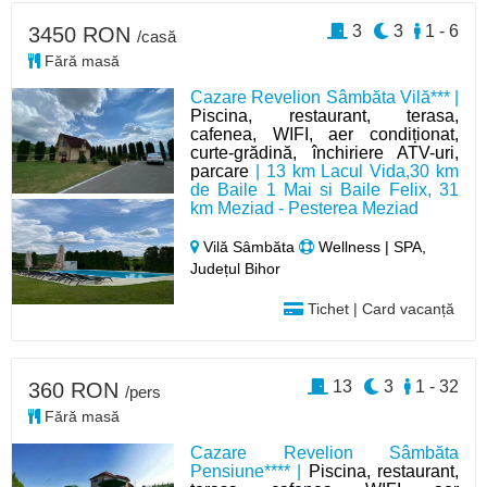
3
3
1 - 6
3450 RON
/casă
Fără masă
Cazare Revelion Sâmbăta Vilă*** |
Piscina, restaurant, terasa,
cafenea, WIFI, aer condiționat,
curte-grădină, închiriere ATV-uri,
parcare
| 13 km Lacul Vida,30 km
de Baile 1 Mai si Baile Felix, 31
km Meziad - Pesterea Meziad
Vilă Sâmbăta
Wellness | SPA,
Județul Bihor
Tichet | Card vacanță
13
3
1 - 32
360 RON
/pers
Fără masă
Cazare Revelion Sâmbăta
Pensiune**** |
Piscina, restaurant,