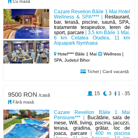
Cu masă
Cazare Revelion Băile 1 Mai Hotel
Wellness & SPA**** |
Restaurant,
bar, terasă, piscine, saună, SPA,
tratamente terapeutice, teren de
sport, parcare
| 3,5 km Băile 1 Mai,
6 km Cetatea Oradea, 11 km
Aquapark Nymhaea
Hotel**** Băile 1 Mai
Wellness |
SPA, Județul Bihor
Tichet | Card vacanță
15
3
1 - 35
9500 RON
/casă
Fără masă
Cazare Revelion Băile 1 Mai
Pensiune*** |
Bucătărie, sala de
mese, Wifi, living, piscina, jacuzzi,
terasa, gradina, grătar, loc de
joaca, parcare
| 400 m piscina