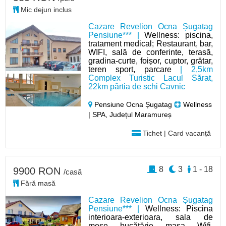
Mic dejun inclus
Cazare Revelion Ocna Șugatag
Pensiune*** |
Wellness: piscina,
tratament medical; Restaurant, bar,
WIFI, sală de conferinte, terasă,
gradina-curte, foișor, cuptor, grătar,
teren sport, parcare
| 2,5km
Complex Turistic Lacul Sărat,
22km pârtia de schi Cavnic
Pensiune Ocna Șugatag
Wellness
| SPA, Județul Maramureș
Tichet | Card vacanță
8
3
1 - 18
9900 RON
/casă
Fără masă
Cazare Revelion Ocna Șugatag
Pensiune*** |
Wellness: Piscina
interioara-exterioara, sala de
mese, bucătărie, masa, Wifi,