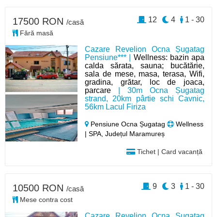
12
4
1 - 30
17500 RON
/casă
Fără masă
Cazare Revelion Ocna Șugatag
Pensiune*** |
Wellness: bazin apa
calda sărata, sauna; bucătărie,
sala de mese, masa, terasa, Wifi,
gradina, grătar, loc de joaca,
parcare
| 30m Ocna Șugatag
strand, 20km pârtie schi Cavnic,
56km Lacul Firiza
Pensiune Ocna Șugatag
Wellness
| SPA, Județul Maramureș
Tichet | Card vacanță
9
3
1 - 30
10500 RON
/casă
Mese contra cost
Cazare Revelion Ocna Șugatag