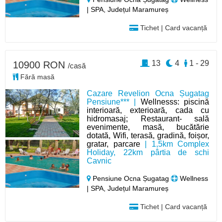
| SPA, Județul Maramureș
Tichet | Card vacanță
13
4
1 - 29
10900 RON
/casă
Fără masă
Cazare Revelion Ocna Șugatag
Pensiune*** |
Wellnesss: piscină
interioară, exterioară, cada cu
hidromasaj; Restaurant- sală
evenimente, masă, bucătărie
dotată, Wifi, terasă, gradină, foișor,
gratar, parcare
| 1,5km Complex
Holiday, 22km pârtia de schi
Cavnic
Pensiune Ocna Șugatag
Wellness
| SPA, Județul Maramureș
Tichet | Card vacanță