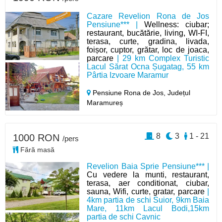
Cazare Revelion Rona de Jos
Pensiune*** |
Wellness: ciubar;
restaurant, bucătărie, living, WI-FI,
terasa, curte, gradina, livada,
foișor, cuptor, grătar, loc de joaca,
parcare
| 29 km Complex Turistic
Lacul Sărat Ocna Șugatag, 55 km
Pârtia Izvoare Maramur
Pensiune Rona de Jos,
Județul
Maramureș
8
3
1 - 21
1000 RON
/pers
Fără masă
Revelion Baia Sprie Pensiune*** |
Cu vedere la munti, restaurant,
terasa, aer conditionat, ciubar,
sauna, Wifi, curte, gratar, parcare
|
4km partia de schi Suior, 9km Baia
Mare, 11km Lacul Bodi,15km
partia de schi Cavnic