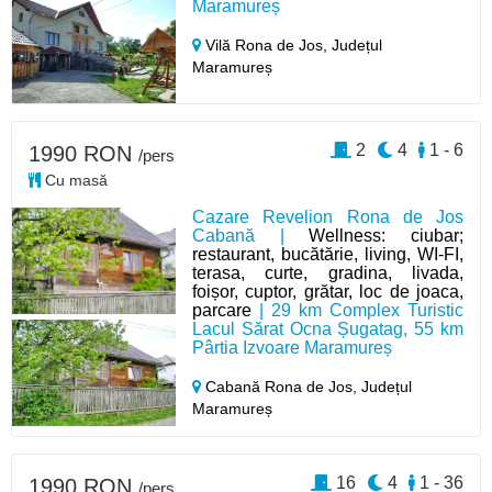
Maramureș
Vilă Rona de Jos,
Județul
Maramureș
2
4
1 - 6
1990 RON
/pers
Cu masă
Cazare Revelion Rona de Jos
Cabană |
Wellness: ciubar;
restaurant, bucătărie, living, WI-FI,
terasa, curte, gradina, livada,
foișor, cuptor, grătar, loc de joaca,
parcare
| 29 km Complex Turistic
Lacul Sărat Ocna Șugatag, 55 km
Pârtia Izvoare Maramureș
Cabană Rona de Jos,
Județul
Maramureș
16
4
1 - 36
1990 RON
/pers