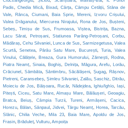
Ciucsângeorgiu
,
Șiclod
,
Scărișoara
,
Malnaș-Băi
,
Ic Ponor
Padis
,
Chedia Mică
,
Bixad
,
Cârța
,
Câmpu Cetății
,
Stâna de
Vale
,
Rânca
,
Ciumani
,
Baia Sprie
,
Mereni
,
Izvoru Crișului
,
Valea Drăganului
,
Miercurea Nirajului
,
Rona de Jos
,
Bușteni
,
Sebeș
,
Timișu de Sus
,
Frumoasa
,
Viștea
,
Bistrița
,
Bazna
,
Lacu Sărat
,
Petroșani
,
Statiunea Parâng-Petroșani
,
Corbu
,
Mădăraș
,
Cehu Silvaniei
,
Lunca de Sus
,
Sarmizegetusa
,
Valea
Scurtă
,
Senetea
,
Pârâu Satu Mare
,
București
,
Turia
,
Valea
Vinului
,
Călățele
,
Breaza
,
Gura Humorului
,
Zărnești
,
Rodna
,
Piatra Neamț
,
Sinaia
,
Boghiș
,
Delnița
,
Măgura
,
Arefu
,
Lorău
,
Crăciunel
,
Sâmbăta
,
Sântimbru
,
Săcălășeni
,
Șugag
,
Râșnov
,
Pietreni
,
Caransebeș
,
Șimleu Silvaniei
,
Zalău
,
Saschiz
,
Ditrău
,
Moieciu de Jos
,
Băișoara
,
Rucăr
,
Nădejdea
,
Ighiu/Ighìo
,
Iași
,
Pitești
,
Ciceu
,
Satu Mare
,
Almașu Mare
,
Bălăușeri
,
Geoagiu
,
Bratca
,
Beiuș
,
Câmpia Turzii
,
Tureni
,
Armășeni
,
Cacica
,
Horezu
,
Bălan
,
Sânpaul
,
Jidvei
,
Târgu Neamț
,
Horea
,
Tarcău
,
Slănic
,
Chilia Veche
,
Mila 23
,
Baia Mare
,
Apoldu de Jos
,
Frasin
,
Brăduleț
,
Vulturu
,
Ampoița