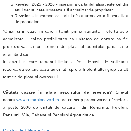
Revelion 2025 - 2026 - inseamna ca tariful afisat este cel din
anul trecut, care urmeaza a fi actualizat de proprietar.
Revelion - inseamna ca tariful afisat urmeaza a fi actualizat
de proprietar.
*Chiar si in cazul in care intalniti prima varianta – oferta este
actualizata – exista posibilitatea ca unitatea de cazare sa fie
pre-rezervat cu un termen de plata al acontului pana la o
anumita data.
In cazul in care temenul limita a fost depasit de solicitant
rezervarea se anuleaza automat, spre a fi oferit altui grup cu alt
termen de plata al avansului.
Căutați cazare în afara sezonului de revelion?
Site-ul
nostru
www.romaniacazari.ro
are ca scop promovarea ofertelor -
a peste 2000 de unitati de cazare - din
Romania
: Hoteluri,
Pensiuni, Vile, Cabane si Pensiuni Agroturistice.
Conditii de Utilizare Site
;