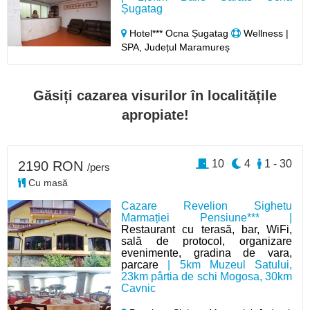
Șugatag
Hotel*** Ocna Șugatag
Wellness |
SPA, Județul Maramureș
Găsiți cazarea visurilor în localitățile
apropiate!
10
4
1 - 30
2190 RON
/pers
Cu masă
Cazare Revelion Sighetu
Marmației Pensiune*** |
Restaurant cu terasă, bar, WiFi,
sală de protocol, organizare
evenimente, gradina de vara,
parcare
| 5km Muzeul Satului,
23km pârtia de schi Mogosa, 30km
Cavnic