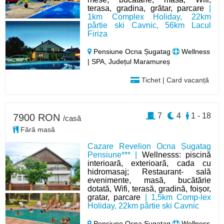
terasa, gradina, grătar, parcare
|
1km Complex Holiday, 22km
pârtie ski Cavnic, 56km Lacul
Firiza
Pensiune Ocna Șugatag
Wellness
| SPA, Județul Maramureș
Tichet | Card vacanță
7
4
1 - 18
7900 RON
/casă
Fără masă
Cazare Revelion Ocna Șugatag
Pensiune*** |
Wellnesss: piscină
interioară, exterioară, cada cu
hidromasaj; Restaurant- sală
evenimente, masă, bucătărie
dotată, Wifi, terasă, gradină, foișor,
gratar, parcare
| 1,5km Comp-lex
Holiday, 22km pârtie ski Cavnic
Pensiune Ocna Șugatag
Wellness