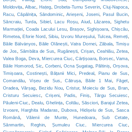
Moldovița
,
Albac
,
Hațeg
,
Drobeta-Turnu Severin
,
Cluj-Napoca
,
Racu
,
Căpâlnița
,
Sândominic
,
Arieșeni
,
Joseni
,
Pasul Bucin
,
Sâncraiu
,
Turda
,
Sibiel
,
Lacu Roșu
,
Aiud
,
Lăzarea
,
Sighetu
Marmației
,
Coada Lacului Lesu
,
Brașov
,
Sighișoara
,
Chișcău
,
Rimetea
,
Eforie Nord
,
Sibiu
,
Izvoru Mureșului
,
Tulcea
,
Remeți
,
Băile Bálványos
,
Băile Olănești
,
Vatra Dornei
,
Zăbala
,
Timișu
de Jos
,
Sâmbăta de Sus
,
Rugănești
,
Crișan
,
Ceahlău
,
Zetea
,
Valea Boga
,
Deva
,
Miercurea Ciuc
,
Cârțișoara
,
Borsec
,
Vama
,
Băile Homorod
,
Sic
,
Corbeni
,
Ocna Șugatag
,
Păltiniș
,
Orșova
,
Timișoara
,
Costinești
,
Bățanii Mici
,
Predeal
,
Pianu de Sus
,
Comandău
,
Vișeu de Sus
,
Cătrușa
,
Băile 1 Mai
,
Făget
,
Oradea
,
Vărșag
,
Bezidu Nou
,
Cristur
,
Moieciu de Sus
,
Bran
,
Cristuru Secuiesc
,
Crișeni
,
Padis
,
Finiș
,
Târgu Secuiesc
,
Păuleni-Ciuc
,
Dealu
,
Ghelința
,
Coltău
,
Săsciori
,
Barajul Zetea
,
Izvoare
,
Harghita Madaras
,
Dubova
,
Hidișelu de Sus
,
Sasca
Română
,
Vălenii de Munte
,
Hunedoara
,
Sub Cetate
,
Sânmartin
,
Reghin
,
Șumuleu Ciuc, Miercurea Ciuc
,