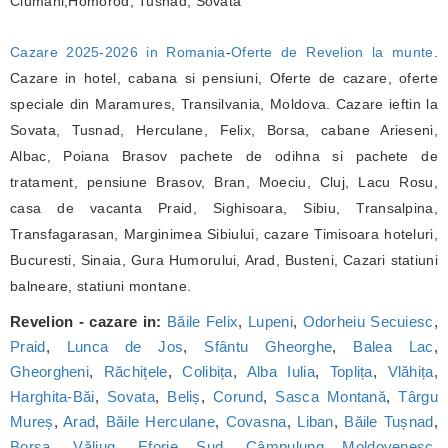
Ciumani,Homorod, Tusnad, Sovata
Cazare 2025-2026 in Romania
-
Oferte de Revelion la munte
.
Cazare in hotel, cabana si pensiuni, Oferte de cazare, oferte
speciale din Maramures, Transilvania, Moldova. Cazare ieftin la
Sovata, Tusnad, Herculane, Felix, Borsa, cabane Arieseni,
Albac, Poiana Brasov pachete de odihna si pachete de
tratament, pensiune Brasov, Bran, Moeciu, Cluj, Lacu Rosu,
casa de vacanta Praid, Sighisoara, Sibiu, Transalpina,
Transfagarasan, Marginimea Sibiului, cazare Timisoara hoteluri,
Bucuresti, Sinaia, Gura Humorului, Arad, Busteni, Cazari statiuni
balneare, statiuni montane.
Revelion - cazare in:
Băile Felix
,
Lupeni
,
Odorheiu Secuiesc
,
Praid
,
Lunca de Jos
,
Sfântu Gheorghe
,
Balea Lac
,
Gheorgheni
,
Răchițele
,
Colibița
,
Alba Iulia
,
Toplița
,
Vlăhița
,
Harghita-Băi
,
Sovata
,
Beliș
,
Corund
,
Sasca Montană
,
Târgu
Mureș
,
Arad
,
Băile Herculane
,
Covasna
,
Liban
,
Băile Tușnad
,
Borșa
,
Văliug
,
Eforie Sud
,
Câmpulung Moldovenesc
,