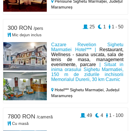
Pensiune Sighetu Marmației,
Județul
Maramureș
25
1
1 - 50
300 RON
/pers
Mic dejun inclus
Cazare Revelion Sighetu
Marmatiei Hotel*** |
Restaurant,
Wellness - sauna uscata, sala de
tenis de masa, management
evenimente, parcare
| Situat in
inima orasului Sighetu Marmatiei,
150 m de zidurile inchisorii
Memorialul Durerii, 30 km Cavnic
Hotel*** Sighetu Marmației,
Județul
Maramureș
49
4
1 - 100
7800 RON
/cameră
Cu masă