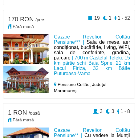
19
1
1 - 52
170 RON
/pers
Fără masă
Cazare Revelion Coltău
Pensiune*** |
Sala de mese, aer
condiționat, bucătărie, living, WIFI,
sala de conferințe, gradina,
parcare
| 700 m Castelul Teleki, 15
km pârtie schi Baia Sprie, 21 km
Lacul Firiza, 32 km Băile
Puturoasa-Vama
Pensiune Coltău,
Județul
Maramureș
3
3
1 - 8
1 RON
/casă
Fără masă
Cazare Revelion Coltău
Pensiune** |
Cu vedere la Munții