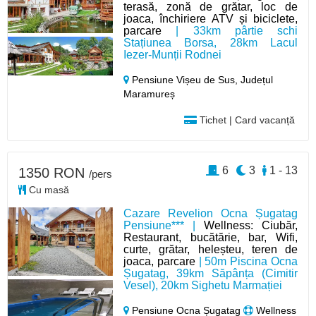
terasă, zonă de grătar, loc de
joaca, închiriere ATV și biciclete,
parcare
| 33km pârtie schi
Stațiunea Borsa, 28km Lacul
Iezer-Munții Rodnei
Pensiune Vișeu de Sus,
Județul
Maramureș
Tichet | Card vacanță
6
3
1 - 13
1350 RON
/pers
Cu masă
Cazare Revelion Ocna Șugatag
Pensiune*** |
Wellness: Ciubăr,
Restaurant, bucătărie, bar, Wifi,
curte, grătar, heleșteu, teren de
joaca, parcare
| 50m Piscina Ocna
Șugatag, 39km Săpânța (Cimitir
Vesel), 20km Sighetu Marmației
Pensiune Ocna Șugatag
Wellness