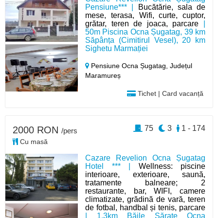
Pensiune*** |
Bucătărie, sala de
mese, terasa, Wifi, curte, cuptor,
grătar, teren de joaca, parcare
|
50m Piscina Ocna Șugatag, 39 km
Săpânța (Cimitirul Vesel), 20 km
Sighetu Marmației
Pensiune Ocna Șugatag,
Județul
Maramureș
Tichet | Card vacanță
75
3
1 - 174
2000 RON
/pers
Cu masă
Cazare Revelion Ocna Șugatag
Hotel *** |
Wellness: piscine
interioare, exterioare, saună,
tratamente balneare; 2
restaurante, bar, WIFI, camere
climatizate, grădină de vară, teren
de fotbal, handbal și tenis, parcare
| 1,3km Băile Sărate Ocna