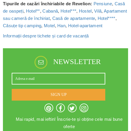
Tipurile de cazări închiriabile de Revelion:
Pensiune
,
Casă
de oaspeți
,
Hotel**
,
Cabană
,
Hotel***
,
Hostel
,
Vilă
,
Apartament
sau cameră de închiriat
,
Casă de apartamente
,
Hotel****
,
Căsuțe tip camping
,
Motel
,
Han
,
Hotel-apartament
Informații despre tichete și card de vacanță
NEWSLETTER
SIGN UP
Mai rapid, mai ieftin! Înscrie-te și obține cele mai bune
oferte