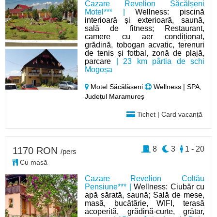
Cazare Revelion Săcălșeni
Motel*** |
Wellness: piscină
interioară și exterioară, saună,
sală de fitness; Restaurant,
camere cu aer condiționat,
grădină, tobogan acvatic, terenuri
de tenis și fotbal, zonă de plajă,
parcare
| 23 km pârtia de schi
Mogoșa
Motel Săcălășeni
Wellness | SPA,
Județul Maramureș
Tichet | Card vacanță
8
3
1 - 20
1170 RON
/pers
Cu masă
Cazare Revelion Coltău
Pensiune*** |
Wellness: Ciubăr cu
apă sărată, saună; Sală de mese,
masă, bucătărie, WIFI, terasă
acoperită, grădină-curte, grătar,