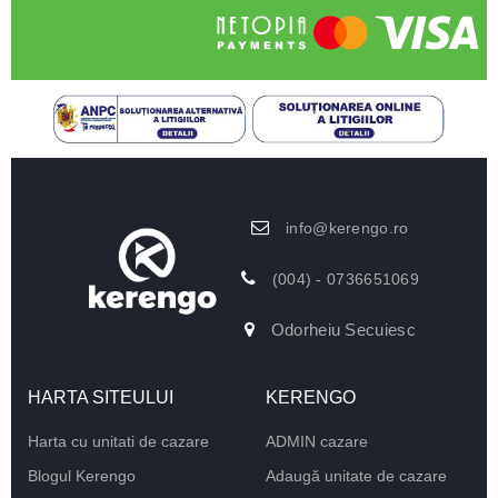
info@kerengo.ro
(004) - 0736651069
Odorheiu Secuiesc
HARTA SITEULUI
KERENGO
Harta cu unitati de cazare
ADMIN cazare
Blogul Kerengo
Adaugă unitate de cazare