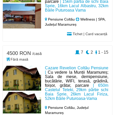
parcare
| 15km pârtia de schi Baia
Sprie, 16km Lacul Albastru, 32km
Băile Puturoasa Vama
Pensiune Coltău
Wellness | SPA,
Județul Maramureș
Tichet | Card vacanță
7
2
1 - 15
4500 RON
/casă
Fără masă
Cazare Revelion Coltău Pensiune
|
Cu vedere la Munții Maramureș;
Sala de mese, demipensiune,
bucătărie, WIFI, terasă, grădină,
foișor, grătar, parcare
| 650m
Castelul Teleki, 29km pârtie schi
Baia Sprie, 26km Lacul Firiza,
52km Băile Puturoasa-Vama
Pensiune Coltău,
Județul
Maramureș