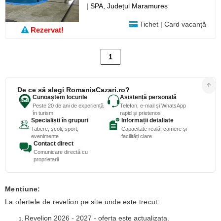
| SPA, Județul Maramureș
Tichet | Card vacanță
Rezervat!
1
De ce să alegi RomaniaCazari.ro?
Cunoaștem locurile
Asistență personală
Peste 20 de ani de experiență
Telefon, e-mail și WhatsApp
în turism
rapid și prietenos
Specialiști în grupuri
Informații detaliate
Tabere, școli, sport,
Capacitate reală, camere și
evenimente
facilități clare
Contact direct
Comunicare directă cu
proprietarii
Mentiune:
La ofertele de revelion pe site unde este trecut:
Revelion 2026 - 2027 - oferta este actualizata.