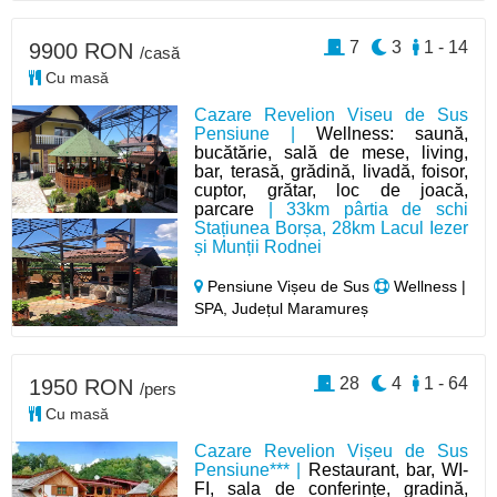
7
3
1 - 14
9900 RON
/casă
Cu masă
Cazare Revelion Viseu de Sus
Pensiune |
Wellness: saună,
bucătărie, sală de mese, living,
bar, terasă, grădină, livadă, foisor,
cuptor, grătar, loc de joacă,
parcare
| 33km pârtia de schi
Stațiunea Borșa, 28km Lacul Iezer
și Munții Rodnei
Pensiune Vișeu de Sus
Wellness |
SPA, Județul Maramureș
28
4
1 - 64
1950 RON
/pers
Cu masă
Cazare Revelion Vișeu de Sus
Pensiune*** |
Restaurant, bar, WI-
FI, sala de conferințe, gradină,