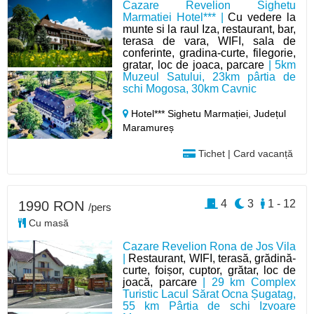
Cazare Revelion Sighetu
Marmatiei Hotel*** |
Cu vedere la
munte si la raul Iza, restaurant, bar,
terasa de vara, WIFI, sala de
conferinte, gradina-curte, filegorie,
gratar, loc de joaca, parcare
| 5km
Muzeul Satului, 23km pârtia de
schi Mogosa, 30km Cavnic
Hotel*** Sighetu Marmației,
Județul
Maramureș
Tichet | Card vacanță
4
3
1 - 12
1990 RON
/pers
Cu masă
Cazare Revelion Rona de Jos Vila
|
Restaurant, WIFI, terasă, grădină-
curte, foișor, cuptor, grătar, loc de
joacă, parcare
| 29 km Complex
Turistic Lacul Sărat Ocna Șugatag,
55 km Pârtia de schi Izvoare