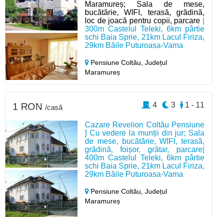
Maramureș; Sala de mese,
bucătărie, WIFI, terasă, grădină,
loc de joacă pentru copii, parcare
|
300m Castelul Teleki, 6km pârtie
schi Baia Sprie, 21km Lacul Firiza,
29km Băile Puturoasa-Vama
Pensiune Coltău,
Județul
Maramureș
4
3
1 - 11
1 RON
/casă
Cazare Revelion Coltău Pensiune
] Cu vedere la munții din jur; Sala
de mese, bucătărie, WIFI, terasă,
grădină, foișor, grătar, parcare|
400m Castelul Teleki, 6km pârtie
schi Baia Sprie, 21km Lacul Firiza,
29km Băile Puturoasa-Vama
Pensiune Coltău,
Județul
Maramureș