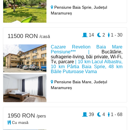
Pensiune Baia Sprie,
Județul
Maramureș
14
2
1 - 30
11500 RON
/casă
Cazare Revelion Baia Mare
Pensiune*** |
Bucătărie,
sufragerie-living, băi private, Wi-Fi,
Tv, parcare
| 10 km Lacul Albastru,
10 km Pârtia Baia Sprie, 48 km
Băile Puturoase Vama
Pensiune Baia Mare,
Județul
Maramureș
39
4
1 - 68
1950 RON
/pers
Cu masă