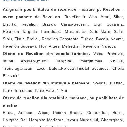
Asiguram posibilitatea de rezervare - cazare pt Revelion -
avem pachete de Revelion:
Revelion in Alba, Arad, Bihor,
Bistrita, Revelion Brasov, Caras-Severin, Cluj, Covasna,
Revelion Harghita, Hunedoara, Maramures, Satu Mare, Salaj,
Sibiu, Timis, Braila , Revelion Constanta, Tulcea, Bacau, Neamt,
Revelion Suceava, Ilfov, Arges, Mehedinti, Revelion Prahova
Oferte de Revelion din zonele turistice:
Valea Prahovei,
muntii Apuseni,muntii Harghitei, marginimea Sibiului,
Transfagarasan- Lacul Balea,Retezat,Tinutul Secuiesc, Cheile
Bicazului,
Oferte de revelion din statiunile balneare:
Sovata, Tusnad,
Baile Herculane, Baile Felix, 1 Mai
Oferte de revelion din statiunile montane, cu posibiltate de
a schia:
Borsa, Arieseni, Albac, Poiana Brasov, Comandau, Bucin,
Harghita Bai, Harghita Madaras, Izvoru Muresului, Gheorgheni,