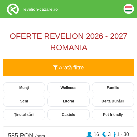
revelion-cazare.ro
OFERTE REVELION 2026 - 2027
ROMANIA
Arată filtre
Munți
Wellness
Familie
Schi
Litoral
Delta Dunării
Ținutul sării
Castele
Pet friendly
16
3
1 - 30
585 RON
/pers