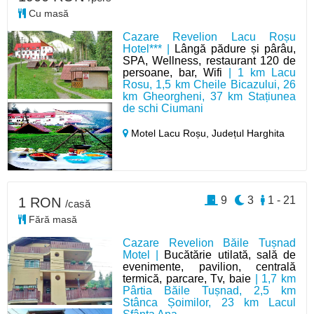
Cu masă
Cazare Revelion Lacu Roșu
Hotel*** |
Lângă pădure și pârâu,
SPA, Wellness, restaurant 120 de
persoane, bar, Wifi
| 1 km Lacu
Rosu, 1,5 km Cheile Bicazului, 26
km Gheorgheni, 37 km Stațiunea
de schi Ciumani
Motel Lacu Roșu,
Județul Harghita
9
3
1 - 21
1 RON
/casă
Fără masă
Cazare Revelion Băile Tușnad
Motel |
Bucătărie utilată, sală de
evenimente, pavilion, centrală
termică, parcare, Tv, baie
| 1,7 km
Pârtia Băile Tușnad, 2,5 km
Stânca Șoimilor, 23 km Lacul