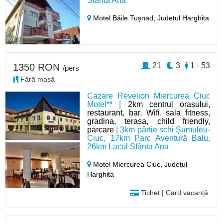
Sfânta Ana
Motel Băile Tușnad,
Județul Harghita
21
3
1 - 53
1350 RON
/pers
Fără masă
Cazare Revelion Miercurea Ciuc
Motel** |
2km centrul orașului,
restaurant, bar, Wifi, sala fitness,
gradina, terasa, child friendly,
parcare
| 3km pârtie schi Șumuleu-
Ciuc, 17km Parc Aventură Balu,
26km Lacul Sfânta Ana
Motel Miercurea Ciuc,
Județul
Harghita
Tichet | Card vacanță