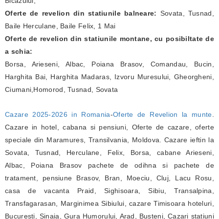
Bicazului,
Oferte de revelion din statiunile balneare:
Sovata, Tusnad,
Baile Herculane, Baile Felix, 1 Mai
Oferte de revelion din statiunile montane, cu posibiltate de
a schia:
Borsa, Arieseni, Albac, Poiana Brasov, Comandau, Bucin,
Harghita Bai, Harghita Madaras, Izvoru Muresului, Gheorgheni,
Ciumani,Homorod, Tusnad, Sovata
Cazare 2025-2026 in Romania
-
Oferte de Revelion la munte
.
Cazare in hotel, cabana si pensiuni, Oferte de cazare, oferte
speciale din Maramures, Transilvania, Moldova. Cazare ieftin la
Sovata, Tusnad, Herculane, Felix, Borsa, cabane Arieseni,
Albac, Poiana Brasov pachete de odihna si pachete de
tratament, pensiune Brasov, Bran, Moeciu, Cluj, Lacu Rosu,
casa de vacanta Praid, Sighisoara, Sibiu, Transalpina,
Transfagarasan, Marginimea Sibiului, cazare Timisoara hoteluri,
Bucuresti, Sinaia, Gura Humorului, Arad, Busteni, Cazari statiuni