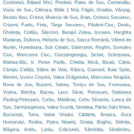
Costinești
,
Bățanii Mici
,
Predeal
,
Pianu de Sus
,
Comandău
,
Vișeu de Sus
,
Cătrușa
,
Băile 1 Mai
,
Făget
,
Oradea
,
Vărșag
,
Bezidu Nou
,
Cristur
,
Moieciu de Sus
,
Bran
,
Cristuru Secuiesc
,
Crișeni
,
Padis
,
Finiș
,
Târgu Secuiesc
,
Păuleni-Ciuc
,
Dealu
,
Ghelința
,
Coltău
,
Săsciori
,
Barajul Zetea
,
Izvoare
,
Harghita
Madaras
,
Dubova
,
Hidișelu de Sus
,
Sasca Română
,
Vălenii de
Munte
,
Hunedoara
,
Sub Cetate
,
Sânmartin
,
Reghin
,
Șumuleu
Ciuc, Miercurea Ciuc
,
Ciucsângeorgiu
,
Șiclod
,
Scărișoara
,
Malnaș-Băi
,
Ic Ponor Padis
,
Chedia Mică
,
Bixad
,
Cârța
,
Câmpu Cetății
,
Stâna de Vale
,
Rânca
,
Ciumani
,
Baia Sprie
,
Mereni
,
Izvoru Crișului
,
Valea Drăganului
,
Miercurea Nirajului
,
Rona de Jos
,
Bușteni
,
Sebeș
,
Timișu de Sus
,
Frumoasa
,
Viștea
,
Bistrița
,
Bazna
,
Lacu Sărat
,
Petroșani
,
Statiunea
Parâng-Petroșani
,
Corbu
,
Mădăraș
,
Cehu Silvaniei
,
Lunca de
Sus
,
Sarmizegetusa
,
Valea Scurtă
,
Senetea
,
Pârâu Satu Mare
,
București
,
Turia
,
Valea Vinului
,
Călățele
,
Breaza
,
Gura
Humorului
,
Rodna
,
Piatra Neamț
,
Sinaia
,
Boghiș
,
Delnița
,
Măgura
,
Arefu
,
Lorău
,
Crăciunel
,
Sâmbăta
,
Sântimbru
,