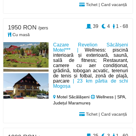
Tichet | Card vacanță
39
4
1 - 68
1950 RON
/pers
Cu masă
Cazare Revelion Săcălșeni
Motel*** |
Wellness: piscină
interioară și exterioară, saună,
sală de fitness; Restaurant,
camere cu aer condiționat,
grădină, tobogan acvatic, terenuri
de tenis și fotbal, zonă de plajă,
parcare
| 23 km pârtia de schi
Mogoșa
Motel Săcălășeni
Wellness | SPA,
Județul Maramureș
Tichet | Card vacanță
25
3
1 - 60