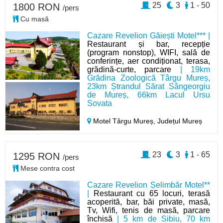
25
3
1 - 50
1800 RON
/pers
Cu masă
Cazare Revelion Găiești Motel*** |
Restaurant și bar, recepție
(program nonstop), WIFI, sală de
conferințe, aer condiționat, terasa,
grădină-curte, parcare
| 19km
Grădina Zoologică Târgu Mureș,
23km Ștrandul Sărat Sângeorgiu
de Mureș, 66km Lacul Ursu
Sovata
Motel Târgu Mureș,
Județul Mureș
23
3
1 - 65
1295 RON
/pers
Mese contra cost
Cazare Revelion Șelimbăr Motel**
|
Restaurant cu 65 locuri, terasă
acoperită, bar, băi private, masă,
Tv, Wifi, tenis de masă, parcare
închisă
| 5 km de Sibiu, 70 km