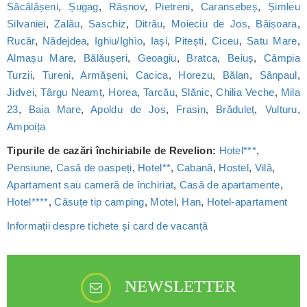
Săcălășeni
,
Șugag
,
Râșnov
,
Pietreni
,
Caransebeș
,
Șimleu
Silvaniei
,
Zalău
,
Saschiz
,
Ditrău
,
Moieciu de Jos
,
Băișoara
,
Rucăr
,
Nădejdea
,
Ighiu/Ighìo
,
Iași
,
Pitești
,
Ciceu
,
Satu Mare
,
Almașu Mare
,
Bălăușeri
,
Geoagiu
,
Bratca
,
Beiuș
,
Câmpia
Turzii
,
Tureni
,
Armășeni
,
Cacica
,
Horezu
,
Bălan
,
Sânpaul
,
Jidvei
,
Târgu Neamț
,
Horea
,
Tarcău
,
Slănic
,
Chilia Veche
,
Mila
23
,
Baia Mare
,
Apoldu de Jos
,
Frasin
,
Brăduleț
,
Vulturu
,
Ampoița
Tipurile de cazări închiriabile de Revelion:
Hotel***
,
Pensiune
,
Casă de oaspeți
,
Hotel**
,
Cabană
,
Hostel
,
Vilă
,
Apartament sau cameră de închiriat
,
Casă de apartamente
,
Hotel****
,
Căsuțe tip camping
,
Motel
,
Han
,
Hotel-apartament
Informații despre tichete și card de vacanță
NEWSLETTER