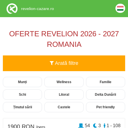
revelion-cazare.ro
OFERTE REVELION 2026 - 2027
ROMANIA
Arată filtre
Munți
Wellness
Familie
Schi
Litoral
Delta Dunării
Ținutul sării
Castele
Pet friendly
54
3
1 - 108
1900 RON
/pers