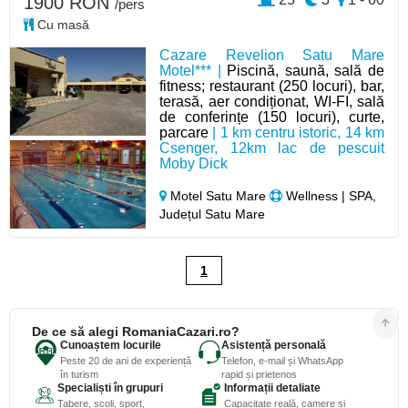
1900 RON
/pers
Cu masă
Cazare Revelion Satu Mare
Motel*** |
Piscină, saună, sală de
fitness; restaurant (250 locuri), bar,
terasă, aer condiționat, WI-FI, sală
de conferințe (150 locuri), curte,
parcare
| 1 km centru istoric, 14 km
Csenger, 12km lac de pescuit
Moby Dick
Motel Satu Mare
Wellness | SPA,
Județul Satu Mare
1
De ce să alegi RomaniaCazari.ro?
Cunoaștem locurile
Asistență personală
Peste 20 de ani de experiență
Telefon, e-mail și WhatsApp
în turism
rapid și prietenos
Specialiști în grupuri
Informații detaliate
Tabere, școli, sport,
Capacitate reală, camere și