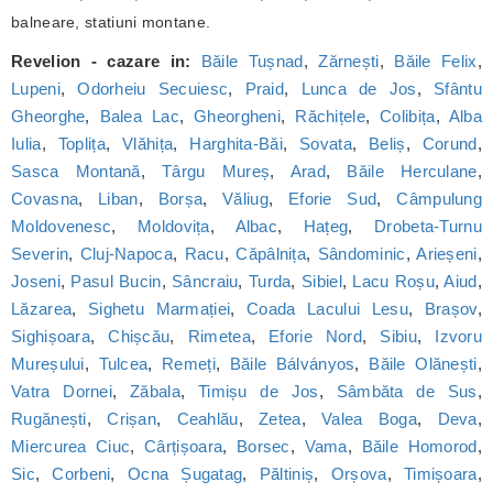
balneare, statiuni montane.
Revelion - cazare in:
Băile Tușnad
,
Zărnești
,
Băile Felix
,
Lupeni
,
Odorheiu Secuiesc
,
Praid
,
Lunca de Jos
,
Sfântu
Gheorghe
,
Balea Lac
,
Gheorgheni
,
Răchițele
,
Colibița
,
Alba
Iulia
,
Toplița
,
Vlăhița
,
Harghita-Băi
,
Sovata
,
Beliș
,
Corund
,
Sasca Montană
,
Târgu Mureș
,
Arad
,
Băile Herculane
,
Covasna
,
Liban
,
Borșa
,
Văliug
,
Eforie Sud
,
Câmpulung
Moldovenesc
,
Moldovița
,
Albac
,
Hațeg
,
Drobeta-Turnu
Severin
,
Cluj-Napoca
,
Racu
,
Căpâlnița
,
Sândominic
,
Arieșeni
,
Joseni
,
Pasul Bucin
,
Sâncraiu
,
Turda
,
Sibiel
,
Lacu Roșu
,
Aiud
,
Lăzarea
,
Sighetu Marmației
,
Coada Lacului Lesu
,
Brașov
,
Sighișoara
,
Chișcău
,
Rimetea
,
Eforie Nord
,
Sibiu
,
Izvoru
Mureșului
,
Tulcea
,
Remeți
,
Băile Bálványos
,
Băile Olănești
,
Vatra Dornei
,
Zăbala
,
Timișu de Jos
,
Sâmbăta de Sus
,
Rugănești
,
Crișan
,
Ceahlău
,
Zetea
,
Valea Boga
,
Deva
,
Miercurea Ciuc
,
Cârțișoara
,
Borsec
,
Vama
,
Băile Homorod
,
Sic
,
Corbeni
,
Ocna Șugatag
,
Păltiniș
,
Orșova
,
Timișoara
,