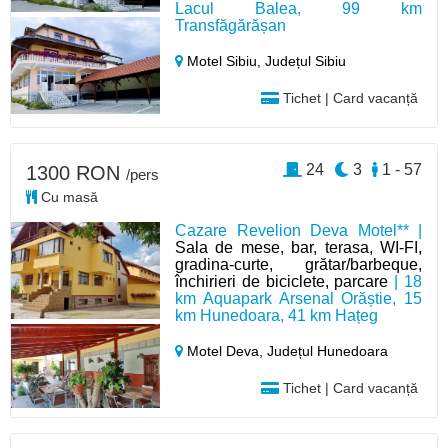
Lacul Balea, 99 km
Transfăgărășan
Motel Sibiu,
Județul Sibiu
Tichet | Card vacanță
24
3
1 - 57
1300 RON
/pers
Cu masă
Cazare Revelion Deva Motel** |
Sala de mese, bar, terasa, WI-FI,
gradina-curte, grătar/barbeque,
închirieri de biciclete, parcare
| 18
km Aquapark Arsenal Orăștie, 15
km Hunedoara, 41 km Hațeg
Motel Deva,
Județul Hunedoara
Tichet | Card vacanță