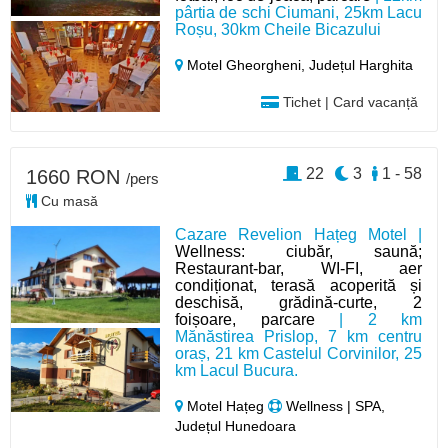
pârtia de schi Ciumani, 25km Lacu
Roșu, 30km Cheile Bicazului
Motel Gheorgheni,
Județul Harghita
Tichet | Card vacanță
22
3
1 - 58
1660 RON
/pers
Cu masă
Cazare Revelion Hațeg Motel |
Wellness: ciubăr, saună;
Restaurant-bar, WI-FI, aer
condiționat, terasă acoperită și
deschisă, grădină-curte, 2
foișoare, parcare
| 2 km
Mănăstirea Prislop, 7 km centru
oraș, 21 km Castelul Corvinilor, 25
km Lacul Bucura.
Motel Hațeg
Wellness | SPA,
Județul Hunedoara