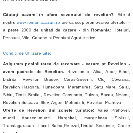
Căutați cazare în afara sezonului de revelion?
Site-ul
nostru
www.romaniacazari.ro
are ca scop promovarea ofertelor -
a peste 2000 de unitati de cazare - din
Romania
: Hoteluri,
Pensiuni, Vile, Cabane si Pensiuni Agroturistice.
Conditii de Utilizare Site
;
Asiguram posibilitatea de rezervare - cazare pt Revelion -
avem pachete de Revelion:
Revelion in Alba, Arad, Bihor,
Bistrita, Revelion Brasov, Caras-Severin, Cluj, Covasna,
Revelion Harghita, Hunedoara, Maramures, Satu Mare, Salaj,
Sibiu, Timis, Braila , Revelion Constanta, Tulcea, Bacau, Neamt,
Revelion Suceava, Ilfov, Arges, Mehedinti, Revelion Prahova
Oferte de Revelion din zonele turistice:
Valea Prahovei,
muntii Apuseni,muntii Harghitei, marginimea Sibiului,
Transfagarasan- Lacul Balea,Retezat,Tinutul Secuiesc, Cheile