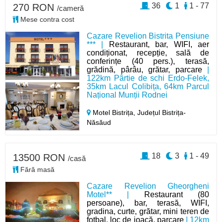
36
1
1 - 77
270 RON
/cameră
Mese contra cost
Cazare Revelion Bistrita Pensiune
*** |
Restaurant, bar, WIFI, aer
condiționat, recepție, sală de
conferințe (40 pers.), terasă,
grădină, pârâu, grătar, parcare
|
122km Pârtie de schi Erdo-Felek,
35km Lacul Colibița, 64km Parcul
Național Munții Rodnei
Motel Bistrița,
Județul Bistrița-
Năsăud
18
3
1 - 49
13500 RON
/casă
Fără masă
Cazare Revelion Gheorgheni
Motel** |
Restaurant (80
persoane), bar, terasă, WIFI,
gradina, curte, grătar, mini teren de
fotbal, loc de joacă, parcare
| 12km