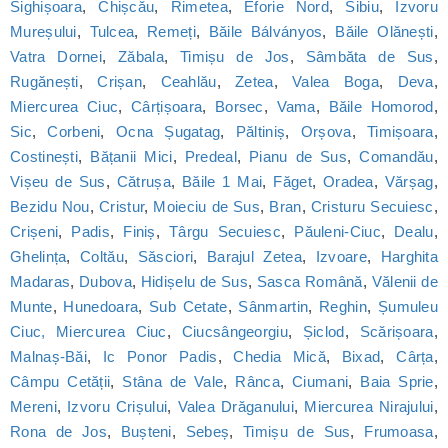
Sighișoara
,
Chișcău
,
Rimetea
,
Eforie Nord
,
Sibiu
,
Izvoru
Mureșului
,
Tulcea
,
Remeți
,
Băile Bálványos
,
Băile Olănești
,
Vatra Dornei
,
Zăbala
,
Timișu de Jos
,
Sâmbăta de Sus
,
Rugănești
,
Crișan
,
Ceahlău
,
Zetea
,
Valea Boga
,
Deva
,
Miercurea Ciuc
,
Cârțișoara
,
Borsec
,
Vama
,
Băile Homorod
,
Sic
,
Corbeni
,
Ocna Șugatag
,
Păltiniș
,
Orșova
,
Timișoara
,
Costinești
,
Bățanii Mici
,
Predeal
,
Pianu de Sus
,
Comandău
,
Vișeu de Sus
,
Cătrușa
,
Băile 1 Mai
,
Făget
,
Oradea
,
Vărșag
,
Bezidu Nou
,
Cristur
,
Moieciu de Sus
,
Bran
,
Cristuru Secuiesc
,
Crișeni
,
Padis
,
Finiș
,
Târgu Secuiesc
,
Păuleni-Ciuc
,
Dealu
,
Ghelința
,
Coltău
,
Săsciori
,
Barajul Zetea
,
Izvoare
,
Harghita
Madaras
,
Dubova
,
Hidișelu de Sus
,
Sasca Română
,
Vălenii de
Munte
,
Hunedoara
,
Sub Cetate
,
Sânmartin
,
Reghin
,
Șumuleu
Ciuc, Miercurea Ciuc
,
Ciucsângeorgiu
,
Șiclod
,
Scărișoara
,
Malnaș-Băi
,
Ic Ponor Padis
,
Chedia Mică
,
Bixad
,
Cârța
,
Câmpu Cetății
,
Stâna de Vale
,
Rânca
,
Ciumani
,
Baia Sprie
,
Mereni
,
Izvoru Crișului
,
Valea Drăganului
,
Miercurea Nirajului
,
Rona de Jos
,
Bușteni
,
Sebeș
,
Timișu de Sus
,
Frumoasa
,