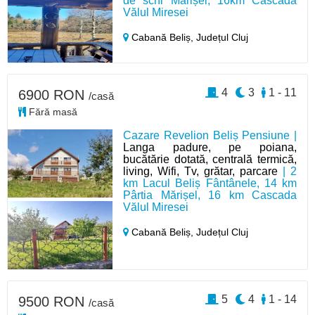
de schi Mărișel, 16km Cascada
Vălul Miresei
Cabană Beliș,
Județul Cluj
4
3
1 - 11
6900 RON
/casă
Fără masă
Cazare Revelion Beliș Pensiune |
Langa padure, pe poiana,
bucătărie dotată, centrală termică,
living, Wifi, Tv, grătar, parcare
| 2
km Lacul Beliș Fântânele, 14 km
Pârtia Mărișel, 16 km Cascada
Vălul Miresei
Cabană Beliș,
Județul Cluj
5
4
1 - 14
9500 RON
/casă