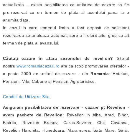
actualizata – exista posibilitatea ca unitatea de cazare sa fie
pre-rezervat cu un termen de plata al acontului pana la o
anumita data.
In cazul in care temenul limita a fost depasit de solicitant
rezervarea se anuleaza automat, spre a fi oferit altui grup cu alt
termen de plata al avansului.
Căutați cazare în afara sezonului de revelion?
Site-ul
nostru
www.romaniacazari.ro
are ca scop promovarea ofertelor -
a peste 2000 de unitati de cazare - din
Romania
: Hoteluri,
Pensiuni, Vile, Cabane si Pensiuni Agroturistice.
Conditii de Utilizare Site
;
Asiguram posibilitatea de rezervare - cazare pt Revelion -
avem pachete de Revelion:
Revelion in Alba, Arad, Bihor,
Bistrita, Revelion Brasov, Caras-Severin, Cluj, Covasna,
Revelion Harghita, Hunedoara, Maramures, Satu Mare, Salaj,