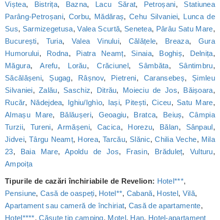
Viștea
,
Bistrița
,
Bazna
,
Lacu Sărat
,
Petroșani
,
Statiunea
Parâng-Petroșani
,
Corbu
,
Mădăraș
,
Cehu Silvaniei
,
Lunca de
Sus
,
Sarmizegetusa
,
Valea Scurtă
,
Senetea
,
Pârâu Satu Mare
,
București
,
Turia
,
Valea Vinului
,
Călățele
,
Breaza
,
Gura
Humorului
,
Rodna
,
Piatra Neamț
,
Sinaia
,
Boghiș
,
Delnița
,
Măgura
,
Arefu
,
Lorău
,
Crăciunel
,
Sâmbăta
,
Sântimbru
,
Săcălășeni
,
Șugag
,
Râșnov
,
Pietreni
,
Caransebeș
,
Șimleu
Silvaniei
,
Zalău
,
Saschiz
,
Ditrău
,
Moieciu de Jos
,
Băișoara
,
Rucăr
,
Nădejdea
,
Ighiu/Ighìo
,
Iași
,
Pitești
,
Ciceu
,
Satu Mare
,
Almașu Mare
,
Bălăușeri
,
Geoagiu
,
Bratca
,
Beiuș
,
Câmpia
Turzii
,
Tureni
,
Armășeni
,
Cacica
,
Horezu
,
Bălan
,
Sânpaul
,
Jidvei
,
Târgu Neamț
,
Horea
,
Tarcău
,
Slănic
,
Chilia Veche
,
Mila
23
,
Baia Mare
,
Apoldu de Jos
,
Frasin
,
Brăduleț
,
Vulturu
,
Ampoița
Tipurile de cazări închiriabile de Revelion:
Hotel***
,
Pensiune
,
Casă de oaspeți
,
Hotel**
,
Cabană
,
Hostel
,
Vilă
,
Apartament sau cameră de închiriat
,
Casă de apartamente
,
Hotel****
,
Căsuțe tip camping
,
Motel
,
Han
,
Hotel-apartament