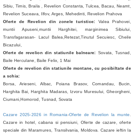
Sibiu, Timis, Braila , Revelion Constanta, Tulcea, Bacau, Neamt,
Revelion Suceava, Ilfov, Arges, Mehedinti, Revelion Prahova
Oferte de Revelion din zonele turistice:
Valea Prahovei,
muntii Apuseni,muntii Harghitei, marginimea Sibiului,
Transfagarasan- Lacul Balea,Retezat,Tinutul Secuiesc, Cheile
Bicazului,
Oferte de revelion din statiunile balneare:
Sovata, Tusnad,
Baile Herculane, Baile Felix, 1 Mai
Oferte de revelion din statiunile montane, cu posibiltate de
a schia:
Borsa, Arieseni, Albac, Poiana Brasov, Comandau, Bucin,
Harghita Bai, Harghita Madaras, Izvoru Muresului, Gheorgheni,
Ciumani,Homorod, Tusnad, Sovata
Cazare 2025-2026 in Romania
-
Oferte de Revelion la munte
.
Cazare in hotel, cabana si pensiuni, Oferte de cazare, oferte
speciale din Maramures, Transilvania, Moldova. Cazare ieftin la