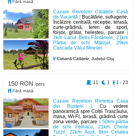
Fără masă
Cazare Revelion Călățele Casă
de Vacanță |
Bucătărie, sufragerie,
încălzire centrală, recepție, terasă,
curte-grădină, teren de sport,
foișor, grătar, heleșteu, parcare
|
2km Lacul Beliș-Fântânele, 21km
Pârtia de schi Mărișel, 29km
Cascada Vălul Miresei
Cabană Călățele,
Județul Cluj
11
1
1 - 23
150 RON
/pers
Fără masă
Cazare Revelion Rimetea Casa
din Busteni |
Cu vedere
panoramică spre Colții Trascăului,
masa, WI-FI, terasă, grădină curte
zona verde, parcare
| 50km pârtia
de schi Feleacu, 21km Cheile
Turzii, 22km Aiud, 8km Cetatea