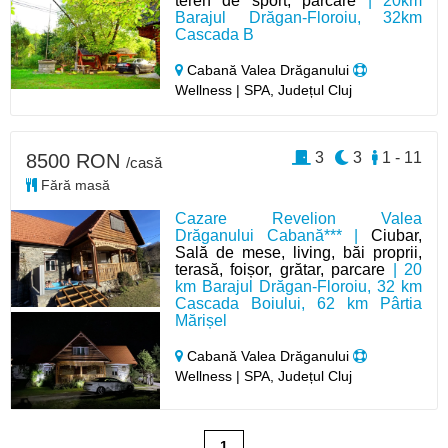
teren de sport, parcare
| 20km
Barajul Drăgan-Floroiu, 32km
Cascada B
Cabană Valea Drăganului
Wellness | SPA, Județul Cluj
3
3
1 - 11
8500 RON
/casă
Fără masă
Cazare Revelion Valea
Drăganului Cabană*** |
Ciubar,
Sală de mese, living, băi proprii,
terasă, foișor, grătar, parcare
| 20
km Barajul Drăgan-Floroiu, 32 km
Cascada Boiului, 62 km Pârtia
Mărișel
Cabană Valea Drăganului
Wellness | SPA, Județul Cluj
1