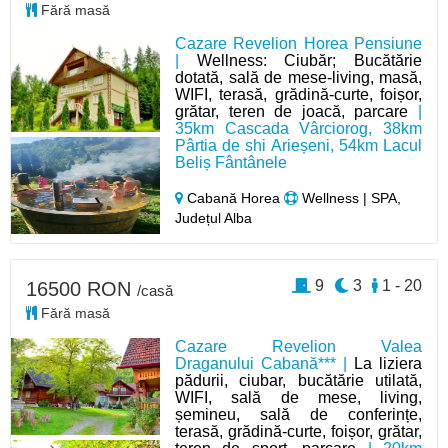
Fără masă
Cazare Revelion Horea Pensiune
|
Wellness: Ciubăr; Bucătărie
dotată, sală de mese-living, masă,
WIFI, terasă, grădină-curte, foișor,
grătar, teren de joacă, parcare
|
35km Cascada Vârciorog, 38km
Pârtia de shi Arieșeni, 54km Lacul
Beliș Fântânele
Cabană Horea
Wellness | SPA,
Județul Alba
9
3
1 - 20
16500 RON
/casă
Fără masă
Cazare Revelion Valea
Draganului Cabană*** |
La liziera
pădurii, ciubar, bucătărie utilată,
WIFI, sală de mese, living,
șemineu, sală de conferințe,
terasă, grădină-curte, foișor, grătar,