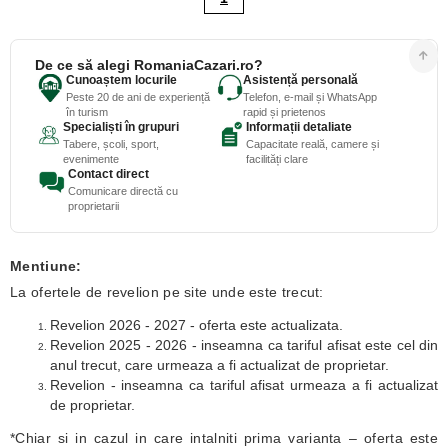
De ce să alegi RomaniaCazari.ro?
Cunoaștem locurile
Asistență personală
Peste 20 de ani de experiență
Telefon, e-mail și WhatsApp
în turism
rapid și prietenos
Specialiști în grupuri
Informații detaliate
Tabere, școli, sport,
Capacitate reală, camere și
evenimente
facilități clare
Contact direct
Comunicare directă cu
proprietarii
Mentiune:
La ofertele de revelion pe site unde este trecut:
Revelion 2026 - 2027 - oferta este actualizata.
Revelion 2025 - 2026 - inseamna ca tariful afisat este cel din
anul trecut, care urmeaza a fi actualizat de proprietar.
Revelion - inseamna ca tariful afisat urmeaza a fi actualizat
de proprietar.
*Chiar si in cazul in care intalniti prima varianta – oferta este