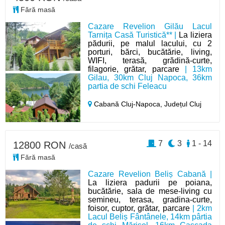
Fără masă
Cazare Revelion Gilău Lacul
Tarnița Casă Turistică** |
La liziera
pădurii, pe malul lacului, cu 2
porturi, bărci, bucătărie, living,
WIFI, terasă, grădină-curte,
filagorie, grătar, parcare
| 13km
Gilau, 30km Cluj Napoca, 36km
partia de schi Feleacu
Cabană Cluj-Napoca,
Județul Cluj
7
3
1 - 14
12800 RON
/casă
Fără masă
Cazare Revelion Beliș Cabană |
La liziera padurii pe poiana,
bucătărie, sala de mese-living cu
semineu, terasa, gradina-curte,
foisor, cuptor, grătar, parcare
| 2km
Lacul Beliș Fântânele, 14km pârtia