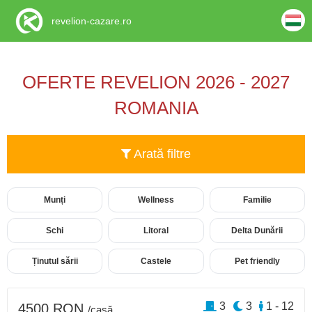
revelion-cazare.ro
OFERTE REVELION 2026 - 2027
ROMANIA
Arată filtre
Munți
Wellness
Familie
Schi
Litoral
Delta Dunării
Ținutul sării
Castele
Pet friendly
3
3
1 - 12
4500 RON
/casă