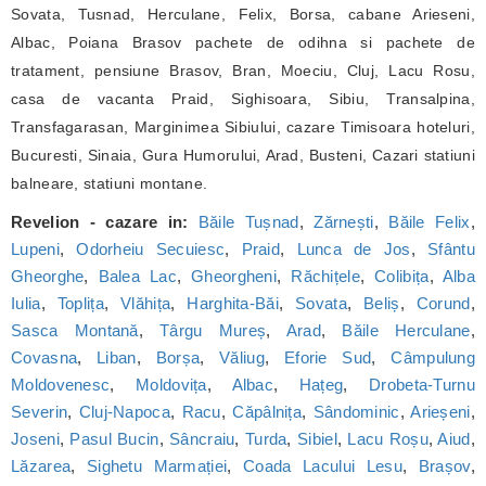
Sovata, Tusnad, Herculane, Felix, Borsa, cabane Arieseni,
Albac, Poiana Brasov pachete de odihna si pachete de
tratament, pensiune Brasov, Bran, Moeciu, Cluj, Lacu Rosu,
casa de vacanta Praid, Sighisoara, Sibiu, Transalpina,
Transfagarasan, Marginimea Sibiului, cazare Timisoara hoteluri,
Bucuresti, Sinaia, Gura Humorului, Arad, Busteni, Cazari statiuni
balneare, statiuni montane.
Revelion - cazare in:
Băile Tușnad
,
Zărnești
,
Băile Felix
,
Lupeni
,
Odorheiu Secuiesc
,
Praid
,
Lunca de Jos
,
Sfântu
Gheorghe
,
Balea Lac
,
Gheorgheni
,
Răchițele
,
Colibița
,
Alba
Iulia
,
Toplița
,
Vlăhița
,
Harghita-Băi
,
Sovata
,
Beliș
,
Corund
,
Sasca Montană
,
Târgu Mureș
,
Arad
,
Băile Herculane
,
Covasna
,
Liban
,
Borșa
,
Văliug
,
Eforie Sud
,
Câmpulung
Moldovenesc
,
Moldovița
,
Albac
,
Hațeg
,
Drobeta-Turnu
Severin
,
Cluj-Napoca
,
Racu
,
Căpâlnița
,
Sândominic
,
Arieșeni
,
Joseni
,
Pasul Bucin
,
Sâncraiu
,
Turda
,
Sibiel
,
Lacu Roșu
,
Aiud
,
Lăzarea
,
Sighetu Marmației
,
Coada Lacului Lesu
,
Brașov
,