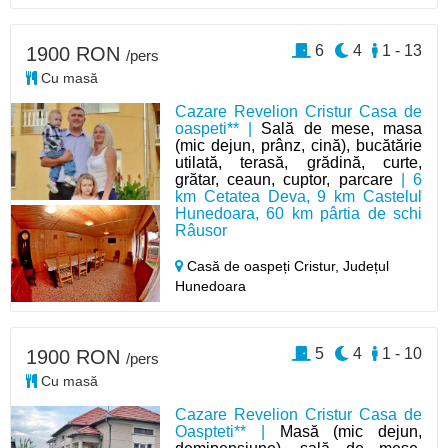
6
4
1 - 13
1900 RON
/pers
Cu masă
Cazare Revelion Cristur Casa de
oaspeti** |
Sală de mese, masa
(mic dejun, prânz, cină), bucătărie
utilată, terasă, grădină, curte,
grătar, ceaun, cuptor, parcare
| 6
km Cetatea Deva, 9 km Castelul
Hunedoara, 60 km pârtia de schi
Râusor
Casă de oaspeți Cristur,
Județul
Hunedoara
5
4
1 - 10
1900 RON
/pers
Cu masă
Cazare Revelion Cristur Casa de
Oaspteti** |
Masă (mic dejun,