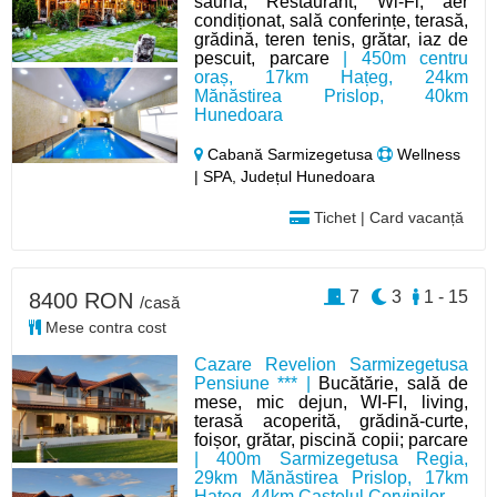
saună; Restaurant, Wi-Fi, aer
condiționat, sală conferințe, terasă,
grădină, teren tenis, grătar, iaz de
pescuit, parcare
| 450m centru
oraș, 17km Hațeg, 24km
Mănăstirea Prislop, 40km
Hunedoara
Cabană Sarmizegetusa
Wellness
| SPA, Județul Hunedoara
Tichet | Card vacanță
7
3
1 - 15
8400 RON
/casă
Mese contra cost
Cazare Revelion Sarmizegetusa
Pensiune *** |
Bucătărie, sală de
mese, mic dejun, WI-FI, living,
terasă acoperită, grădină-curte,
foișor, grătar, piscină copii; parcare
| 400m Sarmizegetusa Regia,
29km Mănăstirea Prislop, 17km
Hațeg, 44km Castelul Corvinilor