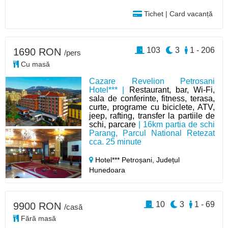
Tichet | Card vacanță
103
3
1 - 206
1690 RON
/pers
Cu masă
Cazare Revelion Petrosani
Hotel*** |
Restaurant, bar, Wi-Fi,
sala de conferinte, fitness, terasa,
curte, programe cu biciclete, ATV,
jeep, rafting, transfer la partiile de
schi, parcare
| 16km partia de schi
Parang, Parcul National Retezat
cca. 25 minute
Hotel*** Petroșani,
Județul
Hunedoara
10
3
1 - 69
9900 RON
/casă
Fără masă