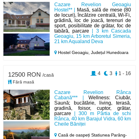
Cazare Revelion Geoagiu
Hostel** |
Masă, sală de mese (80
de locuri), încălzire centrală, Wi-Fi,
grădină, loc de joacă, terenuri de
sport, posibilitate de grătar, foc de
tabără, parcare
| 3 km Cascada
Geoagiu, 15 km Arboretul Simeria,
21 km Aqualand Deva
Hostel Geoagiu,
Județul Hunedoara
4
3
1 - 16
12500 RON
/casă
Fără masă
Cazare Revelion Rânca
Cabană*** |
Wellness: Ciubăr,
Saună; bucătărie, living, terasă,
gradină, foisor, cuptor, grătar,
parcare
| 300 m Pârtia de schi
Rânca, 40 km Barajul Vidra, 60 km
Cheile Băniței
Casă de oaspeți Statiunea Parâng-