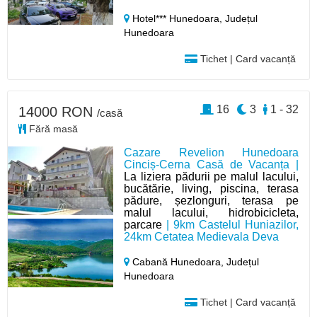
Hotel*** Hunedoara,
Județul
Hunedoara
Tichet | Card vacanță
16
3
1 - 32
14000 RON
/casă
Fără masă
Cazare Revelion Hunedoara
Cinciș-Cerna Casă de Vacanța |
La liziera pădurii pe malul lacului,
bucătărie, living, piscina, terasa
pădure, șezlonguri, terasa pe
malul lacului, hidrobicicleta,
parcare
| 9km Castelul Huniazilor,
24km Cetatea Medievala Deva
Cabană Hunedoara,
Județul
Hunedoara
Tichet | Card vacanță