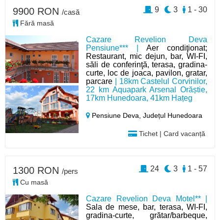
9
3
1 - 30
9900 RON
/casă
Fără masă
Cazare Revelion Deva
Pensiune*** |
Aer condiţionat;
Restaurant, mic dejun, bar, WI-FI,
săli de conferinţă, terasa, gradina-
curte, loc de joaca, pavilon, gratar,
parcare
| 18km Castelul Corvinilor,
22 km Aquapark Arsenal Orăștie,
17km Hunedoara, 41km Hațeg
Pensiune Deva,
Județul Hunedoara
Tichet | Card vacanță
24
3
1 - 57
1300 RON
/pers
Cu masă
Cazare Revelion Deva Motel** |
Sala de mese, bar, terasa, WI-FI,
gradina-curte, grătar/barbeque,