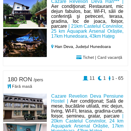
Cazare Revelion Deva Han*** |
Aer condiţionat; Restaurant, mic
dejun fabulos, bar, WI-FI, săli de
conferinţă şi petreceri, terasa,
gradina, loc de joaca, foișor,
parcare
| 21km Castelul Corvinilor,
25 km Aquapark Arsenal Orăștie,
17km Hunedoara, 43km Hațeg
Han Deva,
Județul Hunedoara
Tichet | Card vacanță
11
1
1 - 65
180 RON
/pers
Fără masă
Cazare Revelion Deva Pensiune
Hostel |
Aer condiţionat; Sală de
mese, bucătărie utilată, mic dejun,
living, WI-FI, terasa, gradina-curte,
foișor, șemineu, gratar, parcare
|
20km Castelul Corvinilor, 24 km
Aquapark Arsenal Orăștie, 17km
Hunedoara, 43km Hațeg