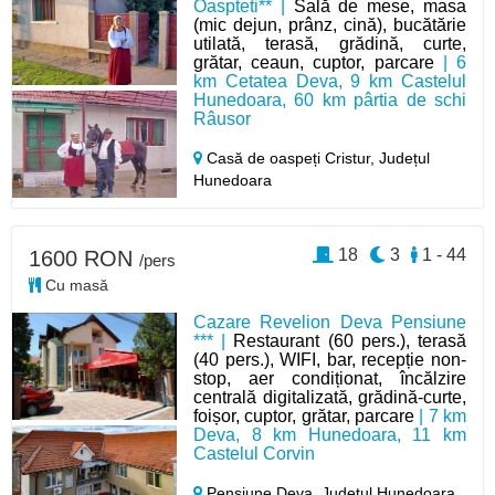
Oaspteti** |
Sală de mese, masa
(mic dejun, prânz, cină), bucătărie
utilată, terasă, grădină, curte,
grătar, ceaun, cuptor, parcare
| 6
km Cetatea Deva, 9 km Castelul
Hunedoara, 60 km pârtia de schi
Râusor
Casă de oaspeți Cristur,
Județul
Hunedoara
18
3
1 - 44
1600 RON
/pers
Cu masă
Cazare Revelion Deva Pensiune
*** |
Restaurant (60 pers.), terasă
(40 pers.), WIFI, bar, recepție non-
stop, aer condiționat, încălzire
centrală digitalizată, grădină-curte,
foișor, cuptor, grătar, parcare
| 7 km
Deva, 8 km Hunedoara, 11 km
Castelul Corvin
Pensiune Deva,
Județul Hunedoara