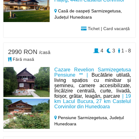
Casă de oaspeți Sarmizegetusa,
Județul Hunedoara
Tichet | Card vacanță
4
3
1 - 8
2990 RON
/casă
Fără masă
Cazare Revelion Sarmizegetusa
Pensiune ** |
Bucătărie utilată,
living spațios cu minibar și
șemineu, camere accesibilizate,
încălzire centrală, curte, livadă,
foișor, grătar, leagăn, parcare
| 19
km Lacul Bucura, 27 km Castelul
Corvinilor din Hunedoara
Pensiune Sarmizegetusa,
Județul
Hunedoara