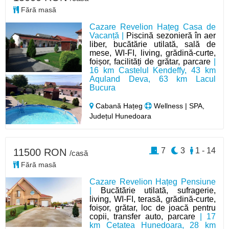
Fără masă
Cazare Revelion Hațeg Casa de
Vacanță |
Piscină sezonieră în aer
liber, bucătărie utilată, sală de
mese, WI-FI, living, grădină-curte,
foișor, facilități de grătar, parcare
|
16 km Castelul Kendeffy, 43 km
Aquland Deva, 63 km Lacul
Bucura
Cabană Hațeg
Wellness | SPA,
Județul Hunedoara
7
3
1 - 14
11500 RON
/casă
Fără masă
Cazare Revelion Hațeg Pensiune
|
Bucătărie utilată, sufragerie,
living, WI-FI, terasă, grădină-curte,
foișor, grătar, loc de joacă pentru
copii, transfer auto, parcare
| 17
km Cetatea Hunedoara, 28 km