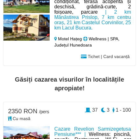
condiționat, terasă acoperită și
deschisă, grădină-curte, 2
foișoare, parcare
| 2 km
Mănăstirea Prislop, 7 km centru
oraș, 21 km Castelul Corvinilor, 25
km Lacul Bucura.
Motel Hațeg
Wellness | SPA,
Județul Hunedoara
Tichet | Card vacanță
Găsiți cazarea visurilor în localitățile
apropiate!
37
3
1 - 100
2350 RON
/pers
Cu masă
Cazare Revelion Sarmizegetusa
Pensiune*** |
Wellness: piscină,