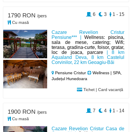
6
3
1 - 15
1790 RON
/pers
Cu masă
Cazare Revelion Cristur
Pensiune*** |
Wellness: piscina,
sala de mese, catering; Wifi;
terasa, gradina-curte, foisor, gratar,
loc de joaca, parcare
| 8 km
Aqualand Deva, 8 km Castelul
Corvinilor, 22 km Geoagiu-Băi
Pensiune Cristur
Wellness | SPA,
Județul Hunedoara
Tichet | Card vacanță
7
4
1 - 14
1900 RON
/pers
Cu masă
Cazare Revelion Cristur Casa de