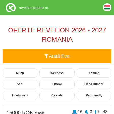
revelion-cazare.ro
OFERTE REVELION 2026 - 2027
ROMANIA
Arată filtre
Munți
Wellness
Familie
Schi
Litoral
Delta Dunării
Ținutul sării
Castele
Pet friendly
16
3
1 - 48
15000 RON
/casă