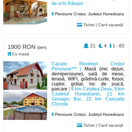
de schi Râușor
Pensiune Cristur,
Județul Hunedoara
Tichet | Card vacanță
21
4
1 - 83
1900 RON
/pers
Cu masă
Cazare Revelion Cristur
Pensiune*** |
Masă (mic dejun,
demipensiune), sală de mese,
terasă, WIFI, grădină-curte, foișor,
cuptor, grătar, loc de joacă,
parcare
| 6 km Cetatea Deva, 9 km
Castelul Hunedoarei, 21 km
Geoagiu Bai, 22 km Cascada
Clocota
Pensiune Cristur,
Județul Hunedoara
Tichet | Card vacanță