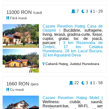
7
3
1 - 29
11000 RON
/casă
Fără masă
Cazare Revelion Hațeg Casa de
Oaspeti |
Bucătărie, sufragerie,
living, terasă, gradina-curte, foișor,
cuptor, gratar, loc de joacă,
parcare
| 3 km Rezervatia de
Zimbrii, 17 km Cetatea
Hunedoara, 28 km Lacul Bucura,
32 km Aqualand Deva
Cabană Hațeg,
Județul Hunedoara
22
3
1 - 58
1660 RON
/pers
Cu masă
Cazare Revelion Hațeg Motel |
Wellness: ciubăr, saună;
Restaurant-bar, WI-FI, aer