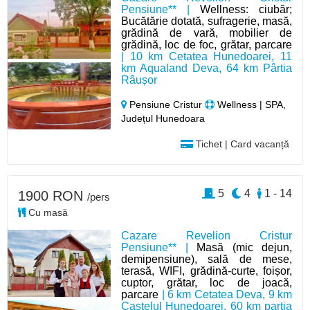
Pensiune** |
Wellness: ciubăr;
Bucătărie dotată, sufragerie, masă,
grădină de vară, mobilier de
grădină, loc de foc, grătar, parcare
| 10 km Cetatea Hunedoarei, 11
km Aqualand Deva, 64 km Pârtia
Râușor
Pensiune Cristur
Wellness | SPA,
Județul Hunedoara
Tichet | Card vacanță
5
4
1 - 14
1900 RON
/pers
Cu masă
Cazare Revelion Cristur
Pensiune** |
Masă (mic dejun,
demipensiune), sală de mese,
terasă, WIFI, grădină-curte, foișor,
cuptor, grătar, loc de joacă,
parcare
| 6 km Cetatea Deva, 9 km
Castelul Hunedoarei, 60 km partia