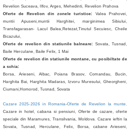
Revelion Suceava, Ilfov, Arges, Mehedinti, Revelion Prahova
Oferte de Revelion din zonele turistice:
Valea Prahovei,
muntii Apuseni,muntii Harghitei, marginimea Sibiului,
Transfagarasan- Lacul Balea,Retezat,Tinutul Secuiesc, Cheile
Bicazului,
Oferte de revelion din statiunile balneare:
Sovata, Tusnad,
Baile Herculane, Baile Felix, 1 Mai
Oferte de revelion din statiunile montane, cu posibiltate de
a schia:
Borsa, Arieseni, Albac, Poiana Brasov, Comandau, Bucin,
Harghita Bai, Harghita Madaras, Izvoru Muresului, Gheorgheni,
Ciumani,Homorod, Tusnad, Sovata
Cazare 2025-2026 in Romania
-
Oferte de Revelion la munte
.
Cazare in hotel, cabana si pensiuni, Oferte de cazare, oferte
speciale din Maramures, Transilvania, Moldova. Cazare ieftin la
Sovata, Tusnad, Herculane, Felix, Borsa, cabane Arieseni,