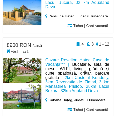
Lacul Bucura, 32 km Aqualand
Deva
Pensiune Hațeg,
Județul Hunedoara
Tichet | Card vacanță
4
3
1 - 12
8900 RON
/casă
Fără masă
Cazare Revelion Hațeg Casa de
Vacanță*** |
Bucătărie, sală de
mese, WI-FI, living,, grădină și
curte spațioasă, grătar, parcare
gratuită
| 2km Castelul Kendeffy,
3km Rezervația de Zimbri, 3 km
Mănăstirea Prislop, 28km Lacul
Bukura, 32km Aquland Deva.
Cabană Hațeg,
Județul Hunedoara
Tichet | Card vacanță