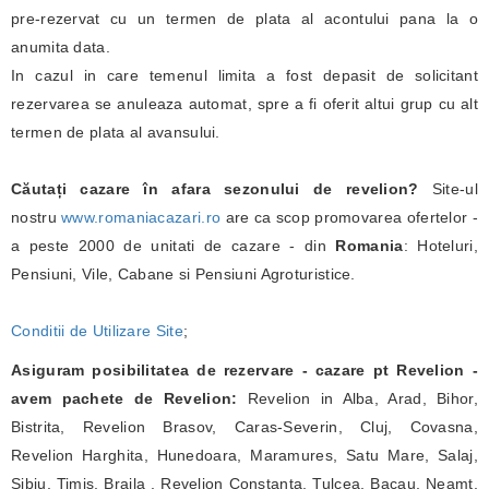
pre-rezervat cu un termen de plata al acontului pana la o
anumita data.
In cazul in care temenul limita a fost depasit de solicitant
rezervarea se anuleaza automat, spre a fi oferit altui grup cu alt
termen de plata al avansului.
Căutați cazare în afara sezonului de revelion?
Site-ul
nostru
www.romaniacazari.ro
are ca scop promovarea ofertelor -
a peste 2000 de unitati de cazare - din
Romania
: Hoteluri,
Pensiuni, Vile, Cabane si Pensiuni Agroturistice.
Conditii de Utilizare Site
;
Asiguram posibilitatea de rezervare - cazare pt Revelion -
avem pachete de Revelion:
Revelion in Alba, Arad, Bihor,
Bistrita, Revelion Brasov, Caras-Severin, Cluj, Covasna,
Revelion Harghita, Hunedoara, Maramures, Satu Mare, Salaj,
Sibiu, Timis, Braila , Revelion Constanta, Tulcea, Bacau, Neamt,