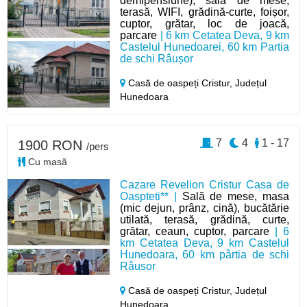
demipensiune), sală de mese,
terasă, WIFI, grădină-curte, foișor,
cuptor, grătar, loc de joacă,
parcare
| 6 km Cetatea Deva, 9 km
Castelul Hunedoarei, 60 km Partia
de schi Râușor
Casă de oaspeți Cristur,
Județul
Hunedoara
7
4
1 - 17
1900 RON
/pers
Cu masă
Cazare Revelion Cristur Casa de
Oaspteti** |
Sală de mese, masa
(mic dejun, prânz, cină), bucătărie
utilată, terasă, grădină, curte,
grătar, ceaun, cuptor, parcare
| 6
km Cetatea Deva, 9 km Castelul
Hunedoara, 60 km pârtia de schi
Râusor
Casă de oaspeți Cristur,
Județul
Hunedoara