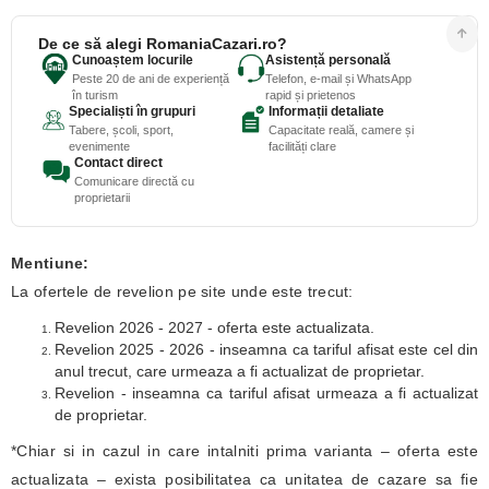
De ce să alegi RomaniaCazari.ro?
Cunoaștem locurile
Asistență personală
Peste 20 de ani de experiență
Telefon, e-mail și WhatsApp
în turism
rapid și prietenos
Specialiști în grupuri
Informații detaliate
Tabere, școli, sport,
Capacitate reală, camere și
evenimente
facilități clare
Contact direct
Comunicare directă cu
proprietarii
Mentiune:
La ofertele de revelion pe site unde este trecut:
Revelion 2026 - 2027 - oferta este actualizata.
Revelion 2025 - 2026 - inseamna ca tariful afisat este cel din
anul trecut, care urmeaza a fi actualizat de proprietar.
Revelion - inseamna ca tariful afisat urmeaza a fi actualizat
de proprietar.
*Chiar si in cazul in care intalniti prima varianta – oferta este
actualizata – exista posibilitatea ca unitatea de cazare sa fie