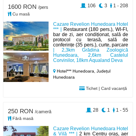
106
3
1 - 208
1600 RON
/pers
Cu masă
Cazare Revelion Hunedoara Hotel
*** |
Restaurant (180 pers.), WI-FI,
bar de zi, aer condiționat, sală de
protocol cu terasă, sală de
conferințe (35 pers.), curte, parcare
| 2,3km Grădina Zoologică
Hunedoara, 2,6km Castelul
Corvinilor, 18km Aqualand Deva
Hotel*** Hunedoara,
Județul
Hunedoara
Tichet | Card vacanță
28
1
1 - 55
250 RON
/cameră
Fără masă
Cazare Revelion Hunedoara Hotel
& Vilă *** |
2 km Centru oraș, aer