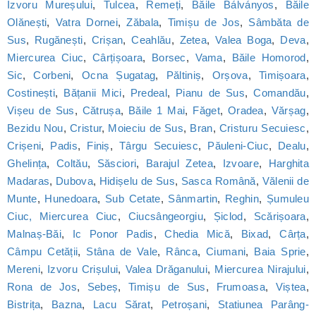
Izvoru Mureșului
,
Tulcea
,
Remeți
,
Băile Bálványos
,
Băile
Olănești
,
Vatra Dornei
,
Zăbala
,
Timișu de Jos
,
Sâmbăta de
Sus
,
Rugănești
,
Crișan
,
Ceahlău
,
Zetea
,
Valea Boga
,
Deva
,
Miercurea Ciuc
,
Cârțișoara
,
Borsec
,
Vama
,
Băile Homorod
,
Sic
,
Corbeni
,
Ocna Șugatag
,
Păltiniș
,
Orșova
,
Timișoara
,
Costinești
,
Bățanii Mici
,
Predeal
,
Pianu de Sus
,
Comandău
,
Vișeu de Sus
,
Cătrușa
,
Băile 1 Mai
,
Făget
,
Oradea
,
Vărșag
,
Bezidu Nou
,
Cristur
,
Moieciu de Sus
,
Bran
,
Cristuru Secuiesc
,
Crișeni
,
Padis
,
Finiș
,
Târgu Secuiesc
,
Păuleni-Ciuc
,
Dealu
,
Ghelința
,
Coltău
,
Săsciori
,
Barajul Zetea
,
Izvoare
,
Harghita
Madaras
,
Dubova
,
Hidișelu de Sus
,
Sasca Română
,
Vălenii de
Munte
,
Hunedoara
,
Sub Cetate
,
Sânmartin
,
Reghin
,
Șumuleu
Ciuc, Miercurea Ciuc
,
Ciucsângeorgiu
,
Șiclod
,
Scărișoara
,
Malnaș-Băi
,
Ic Ponor Padis
,
Chedia Mică
,
Bixad
,
Cârța
,
Câmpu Cetății
,
Stâna de Vale
,
Rânca
,
Ciumani
,
Baia Sprie
,
Mereni
,
Izvoru Crișului
,
Valea Drăganului
,
Miercurea Nirajului
,
Rona de Jos
,
Sebeș
,
Timișu de Sus
,
Frumoasa
,
Viștea
,
Bistrița
,
Bazna
,
Lacu Sărat
,
Petroșani
,
Statiunea Parâng-