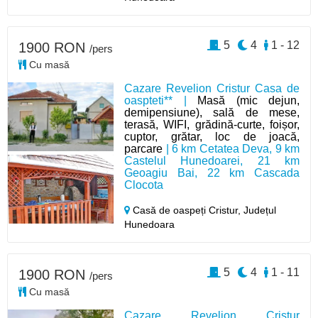
5
4
1 - 12
1900 RON
/pers
Cu masă
Cazare Revelion Cristur Casa de
oaspteti** |
Masă (mic dejun,
demipensiune), sală de mese,
terasă, WIFI, grădină-curte, foișor,
cuptor, grătar, loc de joacă,
parcare
| 6 km Cetatea Deva, 9 km
Castelul Hunedoarei, 21 km
Geoagiu Bai, 22 km Cascada
Clocota
Casă de oaspeți Cristur,
Județul
Hunedoara
5
4
1 - 11
1900 RON
/pers
Cu masă
Cazare Revelion Cristur