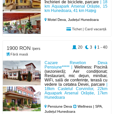
închirieri de biciclete, parcare
| 18
km Aquapark Arsenal Orăștie, 15
km Hunedoara, 41 km Hațeg
Motel Deva,
Județul Hunedoara
Tichet | Card vacanță
20
3
1 - 40
1900 RON
/pers
Fără masă
Cazare Revelion Deva
Pensiune***** |
Wellness: Piscină
(sezonieră); Aer condiționat;
Restaurant, mic dejun, minibar,
WiFi, sală de conferințe, terasă cu
vedere la cetatea Devei, parcare
|
18km Castelul Corvinilor, 22km
Aquapark Arsenal Orăștie, 17km
Hunedoara
Pensiune Deva
Wellness | SPA,
Județul Hunedoara