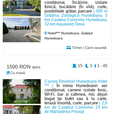
condiționat, încălzire, izolare
fonică, bucătărie (în vilă), curte,
posibilitate grătar, parcare
| 500 m
Grădina Zoologică Hunedoara, 3
km Castelul Corvinilor Hunedoara,
32 km Aqualand Deva
Hotel*** Hunedoara,
Județul
Hunedoara
Tichet | Card vacanță
15
3
1 - 45
1500 RON
/pers
Cu masă
Cazare Revelion Hunedoara Hotel
*** |
În inima Hunedoarei: aer
condiționat, camere izolate fonic,
WI-FI, bar și cafenea, mic dejun
bogat tip bufet sau à la carte,
terasă însorită, curte, parcare
| 2,6
km de Castelul Corvinilor, 23 km
de Mănăstirea Prislop