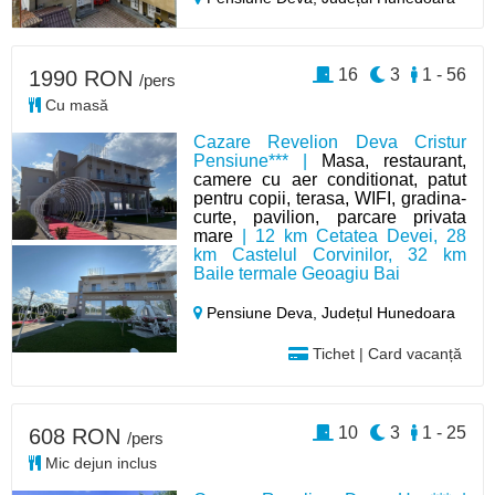
16
3
1 - 56
1990 RON
/pers
Cu masă
Cazare Revelion Deva Cristur
Pensiune*** |
Masa, restaurant,
camere cu aer conditionat, patut
pentru copii, terasa, WIFI, gradina-
curte, pavilion, parcare privata
mare
| 12 km Cetatea Devei, 28
km Castelul Corvinilor, 32 km
Baile termale Geoagiu Bai
Pensiune Deva,
Județul Hunedoara
Tichet | Card vacanță
10
3
1 - 25
608 RON
/pers
Mic dejun inclus