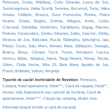
Petroșani
,
Corbu
,
Mădăraș
,
Cehu Silvaniei
,
Lunca de Sus
,
Sarmizegetusa
,
Valea Scurtă
,
Senetea
,
București
,
Turia
,
Valea
Vinului
,
Călățele
,
Breaza
,
Gura Humorului
,
Rodna
,
Piatra
Neamț
,
Sinaia
,
Boghiș
,
Delnița
,
Măgura
,
Arefu
,
Lorău
,
Crăciunel
,
Sâmbăta
,
Sântimbru
,
Săcălășeni
,
Șugag
,
Râșnov
,
Pietreni
,
Caransebeș
,
Șimleu Silvaniei
,
Zalău
,
Saschiz
,
Ditrău
,
Moieciu de Jos
,
Băișoara
,
Rucăr
,
Nădejdea
,
Ighiu/Ighìo
,
Iași
,
Pitești
,
Ciceu
,
Satu Mare
,
Almașu Mare
,
Bălăușeri
,
Geoagiu
,
Bratca
,
Beiuș
,
Câmpia Turzii
,
Tureni
,
Armășeni
,
Cacica
,
Horezu
,
Bălan
,
Sânpaul
,
Jidvei
,
Târgu Neamț
,
Horea
,
Tarcău
,
Slănic
,
Chilia Veche
,
Mila 23
,
Baia Mare
,
Apoldu de Jos
,
Frasin
,
Brăduleț
,
Vulturu
,
Ampoița
Tipurile de cazări închiriabile de Revelion:
Pensiune
,
Cabană
,
Hotel-apartament
,
Hotel***
,
Casă de oaspeți
,
Hotel**
,
Hostel
,
Vilă
,
Apartament sau cameră de închiriat
,
Casă de
apartamente
,
Hotel****
,
Căsuțe tip camping
,
Motel
,
Han
Informații despre tichete și card de vacanță