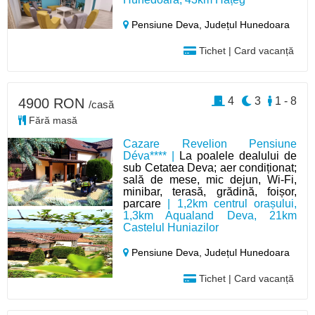
Pensiune Deva,
Județul Hunedoara
Tichet | Card vacanță
4
3
1 - 8
4900 RON
/casă
Fără masă
Cazare Revelion Pensiune
Déva**** |
La poalele dealului de
sub Cetatea Deva; aer condiționat;
sală de mese, mic dejun, Wi-Fi,
minibar, terasă, grădină, foișor,
parcare
| 1,2km centrul orașului,
1,3km Aqualand Deva, 21km
Castelul Huniazilor
Pensiune Deva,
Județul Hunedoara
Tichet | Card vacanță