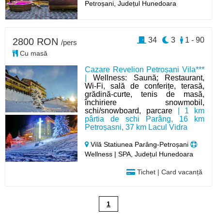
Petroșani,
Județul Hunedoara
34
3
1 - 90
2800 RON
/pers
Cu masă
Cazare Revelion Petroșani Vila***
|
Wellness: Saună; Restaurant,
Wi-Fi, sală de conferițe, terasă,
grădină-curte, tenis de masă,
închiriere snowmobil,
schi/snowboard, parcare
| 1 km
pârtia de schi Parâng, 16 km
Petroșasni, 37 km Lacul Vidra
Vilă Statiunea Parâng-Petroșani
Wellness | SPA, Județul Hunedoara
Tichet | Card vacanță
1