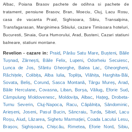
Albac, Poiana Brasov pachete de odihna si pachete de
tratament, pensiune Brasov, Bran, Moeciu, Cluj, Lacu Rosu,
casa de vacanta Praid, Sighisoara, Sibiu, Transalpina,
Transfagarasan, Marginimea Sibiului, cazare Timisoara hoteluri,
Bucuresti, Sinaia, Gura Humorului, Arad, Busteni, Cazari statiuni
balneare, statiuni montane.
Revelion - cazare in:
Praid
,
Pârâu Satu Mare
,
Bușteni
,
Băile
Tușnad
,
Zărnești
,
Băile Felix
,
Lupeni
,
Odorheiu Secuiesc
,
Lunca de Jos
,
Sfântu Gheorghe
,
Balea Lac
,
Gheorgheni
,
Răchițele
,
Colibița
,
Alba Iulia
,
Toplița
,
Vlăhița
,
Harghita-Băi
,
Sovata
,
Beliș
,
Corund
,
Sasca Montană
,
Târgu Mureș
,
Arad
,
Băile Herculane
,
Covasna
,
Liban
,
Borșa
,
Văliug
,
Eforie Sud
,
Câmpulung Moldovenesc
,
Moldovița
,
Albac
,
Hațeg
,
Drobeta-
Turnu Severin
,
Cluj-Napoca
,
Racu
,
Căpâlnița
,
Sândominic
,
Arieșeni
,
Joseni
,
Pasul Bucin
,
Sâncraiu
,
Turda
,
Sibiel
,
Lacu
Roșu
,
Aiud
,
Lăzarea
,
Sighetu Marmației
,
Coada Lacului Lesu
,
Brașov
,
Sighișoara
,
Chișcău
,
Rimetea
,
Eforie Nord
,
Sibiu
,