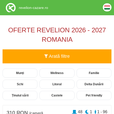
revelion-cazare.ro
OFERTE REVELION 2026 - 2027
ROMANIA
Arată filtre
Munți
Wellness
Familie
Schi
Litoral
Delta Dunării
Ținutul sării
Castele
Pet friendly
48
1
1 - 96
310 RON
/cameră