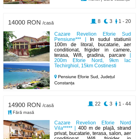
8
3
1 - 20
14000 RON
/casă
Cazare Revelion Eforie Sud
Pensiune*** |
In sudul statiunii
100m de litoral, bucatarie, aer
conditionat, frigider in camere,
terasa, Wifi, gradina, parcare
|
200m Eforie Nord, 9km lac
Techirghiol, 15km Costinesti
Pensiune Eforie Sud,
Județul
Constanța
22
3
1 - 44
14900 RON
/casă
Fără masă
Cazare Revelion Eforie Nord
Vila***** |
400 m de plajă, strand
privat, bucatarie, terasa, salon, aer
conditionat, Wifi, frigider in