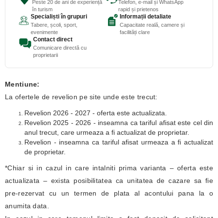
Peste 20 de ani de experiență
Telefon, e-mail și WhatsApp
în turism
rapid și prietenos
Specialiști în grupuri
Informații detaliate
Tabere, școli, sport,
Capacitate reală, camere și
evenimente
facilități clare
Contact direct
Comunicare directă cu
proprietarii
Mentiune:
La ofertele de revelion pe site unde este trecut:
Revelion 2026 - 2027 - oferta este actualizata.
Revelion 2025 - 2026 - inseamna ca tariful afisat este cel din
anul trecut, care urmeaza a fi actualizat de proprietar.
Revelion - inseamna ca tariful afisat urmeaza a fi actualizat
de proprietar.
*Chiar si in cazul in care intalniti prima varianta – oferta este
actualizata – exista posibilitatea ca unitatea de cazare sa fie
pre-rezervat cu un termen de plata al acontului pana la o
anumita data.