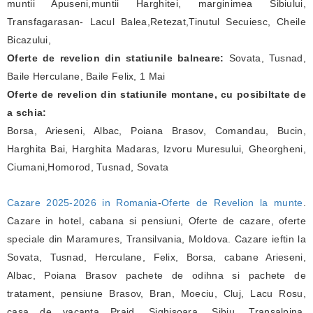
muntii Apuseni,muntii Harghitei, marginimea Sibiului,
Transfagarasan- Lacul Balea,Retezat,Tinutul Secuiesc, Cheile
Bicazului,
Oferte de revelion din statiunile balneare:
Sovata, Tusnad,
Baile Herculane, Baile Felix, 1 Mai
Oferte de revelion din statiunile montane, cu posibiltate de
a schia:
Borsa, Arieseni, Albac, Poiana Brasov, Comandau, Bucin,
Harghita Bai, Harghita Madaras, Izvoru Muresului, Gheorgheni,
Ciumani,Homorod, Tusnad, Sovata
Cazare 2025-2026 in Romania
-
Oferte de Revelion la munte
.
Cazare in hotel, cabana si pensiuni, Oferte de cazare, oferte
speciale din Maramures, Transilvania, Moldova. Cazare ieftin la
Sovata, Tusnad, Herculane, Felix, Borsa, cabane Arieseni,
Albac, Poiana Brasov pachete de odihna si pachete de
tratament, pensiune Brasov, Bran, Moeciu, Cluj, Lacu Rosu,
casa de vacanta Praid, Sighisoara, Sibiu, Transalpina,