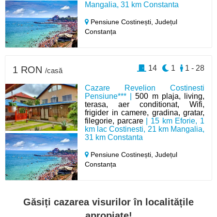
Mangalia, 31 km Constanta
Pensiune Costinești,
Județul
Constanța
14
1
1 - 28
1 RON
/casă
Cazare Revelion Costinesti
Pensiune*** |
500 m plaja, living,
terasa, aer conditionat, Wifi,
frigider in camere, gradina, gratar,
filegorie, parcare
| 15 km Eforie, 1
km lac Costinesti, 21 km Mangalia,
31 km Constanta
Pensiune Costinești,
Județul
Constanța
Găsiți cazarea visurilor în localitățile
apropiate!