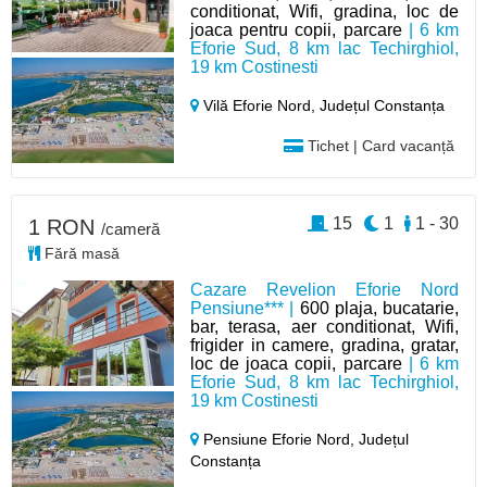
conditionat, Wifi, gradina, loc de
joaca pentru copii, parcare
| 6 km
Eforie Sud, 8 km lac Techirghiol,
19 km Costinesti
Vilă Eforie Nord,
Județul Constanța
Tichet | Card vacanță
15
1
1 - 30
1 RON
/cameră
Fără masă
Cazare Revelion Eforie Nord
Pensiune*** |
600 plaja, bucatarie,
bar, terasa, aer conditionat, Wifi,
frigider in camere, gradina, gratar,
loc de joaca copii, parcare
| 6 km
Eforie Sud, 8 km lac Techirghiol,
19 km Costinesti
Pensiune Eforie Nord,
Județul
Constanța