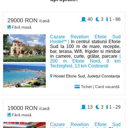
40
3
1 - 86
29000 RON
/casă
Fără masă
Cazare Revelion Eforie Sud
Hostel** |
In centrul statiunii Eforie
Sud la 100 m de mare, receptie,
bar, terasa, Wifi, frigider si minibar
in camere, curte, grătar, parcare
|
200 m Eforie Nord, 9 km
Techirghiol, 13 km Costinesti
Hostel Eforie Sud,
Județul Constanța
Tichet | Card vacanță
13
3
1 - 29
19000 RON
/casă
Fără masă
Cazare Revelion Eforie Sud