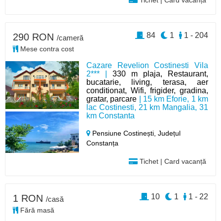
Tichet | Card vacanță
84
1
1 - 204
290 RON
/cameră
Mese contra cost
Cazare Revelion Costinesti Vila
2*** |
330 m plaja, Restaurant,
bucatarie, living, terasa, aer
conditionat, Wifi, frigider, gradina,
gratar, parcare
| 15 km Eforie, 1 km
lac Costinesti, 21 km Mangalia, 31
km Constanta
Pensiune Costinești,
Județul
Constanța
Tichet | Card vacanță
10
1
1 - 22
1 RON
/casă
Fără masă