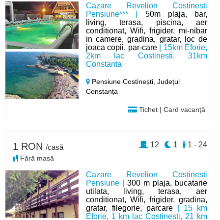
Cazare Revelion Costinesti
Pensiune*** |
50m plaja, bar,
living, terasa, piscina, aer
conditionat, Wifi, frigider, mi-nibar
in camere, gradina, gratar, loc de
joaca copii, par-care
| 15km Eforie,
2km lac Costinesti, 31km
Constanta
Pensiune Costinești,
Județul
Constanța
Tichet | Card vacanță
12
1
1 - 24
1 RON
/casă
Fără masă
Cazare Revelion Costinesti
Pensiune |
300 m plaja, bucatarie
utilata, living, terasa, aer
conditionat, Wifi, frigider, gradina,
gratar, filegorie, parcare
| 15 km
Eforie, 1 km lac Costinesti, 21 km