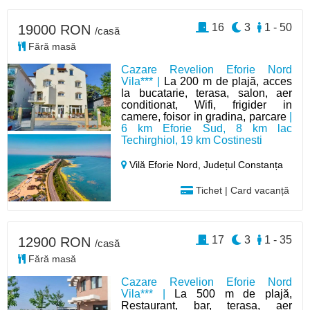
16
3
1 - 50
19000 RON
/casă
Fără masă
Cazare Revelion Eforie Nord
Vila*** |
La 200 m de plajă, acces
la bucatarie, terasa, salon, aer
conditionat, Wifi, frigider in
camere, foisor in gradina, parcare
|
6 km Eforie Sud, 8 km lac
Techirghiol, 19 km Costinesti
Vilă Eforie Nord,
Județul Constanța
Tichet | Card vacanță
17
3
1 - 35
12900 RON
/casă
Fără masă
Cazare Revelion Eforie Nord
Vila*** |
La 500 m de plajă,
Restaurant, bar, terasa, aer