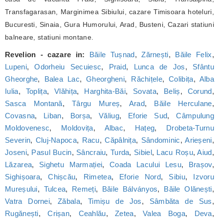
Transfagarasan, Marginimea Sibiului, cazare Timisoara hoteluri,
Bucuresti, Sinaia, Gura Humorului, Arad, Busteni, Cazari statiuni
balneare, statiuni montane.
Revelion - cazare in:
Băile Tușnad
,
Zărnești
,
Băile Felix
,
Lupeni
,
Odorheiu Secuiesc
,
Praid
,
Lunca de Jos
,
Sfântu
Gheorghe
,
Balea Lac
,
Gheorgheni
,
Răchițele
,
Colibița
,
Alba
Iulia
,
Toplița
,
Vlăhița
,
Harghita-Băi
,
Sovata
,
Beliș
,
Corund
,
Sasca Montană
,
Târgu Mureș
,
Arad
,
Băile Herculane
,
Covasna
,
Liban
,
Borșa
,
Văliug
,
Eforie Sud
,
Câmpulung
Moldovenesc
,
Moldovița
,
Albac
,
Hațeg
,
Drobeta-Turnu
Severin
,
Cluj-Napoca
,
Racu
,
Căpâlnița
,
Sândominic
,
Arieșeni
,
Joseni
,
Pasul Bucin
,
Sâncraiu
,
Turda
,
Sibiel
,
Lacu Roșu
,
Aiud
,
Lăzarea
,
Sighetu Marmației
,
Coada Lacului Lesu
,
Brașov
,
Sighișoara
,
Chișcău
,
Rimetea
,
Eforie Nord
,
Sibiu
,
Izvoru
Mureșului
,
Tulcea
,
Remeți
,
Băile Bálványos
,
Băile Olănești
,
Vatra Dornei
,
Zăbala
,
Timișu de Jos
,
Sâmbăta de Sus
,
Rugănești
,
Crișan
,
Ceahlău
,
Zetea
,
Valea Boga
,
Deva
,