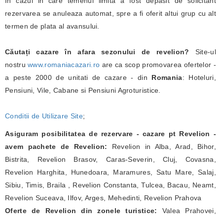
In cazul in care temenul limita a fost depasit de solicitant
rezervarea se anuleaza automat, spre a fi oferit altui grup cu alt
termen de plata al avansului.
Căutați cazare în afara sezonului de revelion?
Site-ul
nostru
www.romaniacazari.ro
are ca scop promovarea ofertelor -
a peste 2000 de unitati de cazare - din
Romania
: Hoteluri,
Pensiuni, Vile, Cabane si Pensiuni Agroturistice.
Conditii de Utilizare Site
;
Asiguram posibilitatea de rezervare - cazare pt Revelion -
avem pachete de Revelion:
Revelion in Alba, Arad, Bihor,
Bistrita, Revelion Brasov, Caras-Severin, Cluj, Covasna,
Revelion Harghita, Hunedoara, Maramures, Satu Mare, Salaj,
Sibiu, Timis, Braila , Revelion Constanta, Tulcea, Bacau, Neamt,
Revelion Suceava, Ilfov, Arges, Mehedinti, Revelion Prahova
Oferte de Revelion din zonele turistice:
Valea Prahovei,