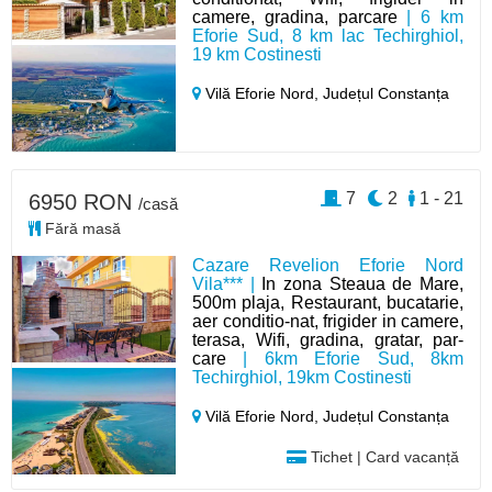
camere, gradina, parcare
| 6 km
Eforie Sud, 8 km lac Techirghiol,
19 km Costinesti
Vilă Eforie Nord,
Județul Constanța
7
2
1 - 21
6950 RON
/casă
Fără masă
Cazare Revelion Eforie Nord
Vila*** |
In zona Steaua de Mare,
500m plaja, Restaurant, bucatarie,
aer conditio-nat, frigider in camere,
terasa, Wifi, gradina, gratar, par-
care
| 6km Eforie Sud, 8km
Techirghiol, 19km Costinesti
Vilă Eforie Nord,
Județul Constanța
Tichet | Card vacanță