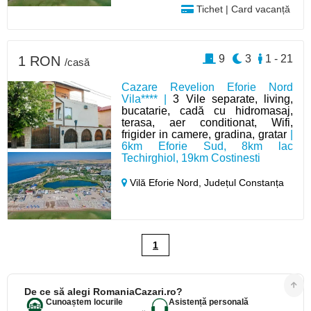
Tichet | Card vacanță
9
3
1 - 21
1 RON
/casă
Cazare Revelion Eforie Nord
Vila**** |
3 Vile separate, living,
bucatarie, cadă cu hidromasaj,
terasa, aer conditionat, Wifi,
frigider in camere, gradina, gratar
|
6km Eforie Sud, 8km lac
Techirghiol, 19km Costinesti
Vilă Eforie Nord,
Județul Constanța
1
De ce să alegi RomaniaCazari.ro?
Cunoaștem locurile
Asistență personală