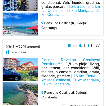
conditionat, Wifi, frigider, gradina,
gratar, parcare
| 15 km Eforie, 1 km
lac Costinesti, 21 km Mangalia, 31
km Constanta
Pensiune Costinești,
Județul
Constanța
35
1
1 - 77
290 RON
/cameră
Fără masă
Cazare Revelion Costinesti
Pensiune*** |
1,8 km plaja, living,
bar, terasa, aer conditionat, Wifi,
frigider in camere, gradina, gratar,
filegorie, parcare
| 15 km Eforie, 1
km lac Costinesti, 21 km Mangalia,
31 km Constanta
Pensiune Costinești,
Județul
Constanța