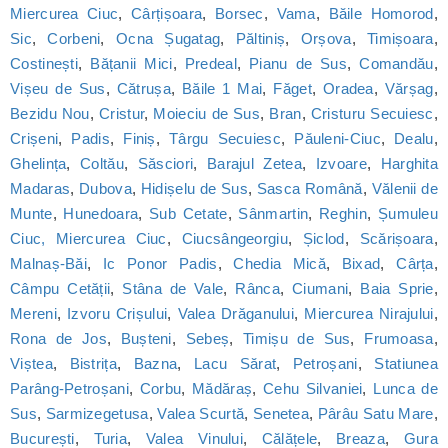
Miercurea Ciuc
,
Cârțișoara
,
Borsec
,
Vama
,
Băile Homorod
,
Sic
,
Corbeni
,
Ocna Șugatag
,
Păltiniș
,
Orșova
,
Timișoara
,
Costinești
,
Bățanii Mici
,
Predeal
,
Pianu de Sus
,
Comandău
,
Vișeu de Sus
,
Cătrușa
,
Băile 1 Mai
,
Făget
,
Oradea
,
Vărșag
,
Bezidu Nou
,
Cristur
,
Moieciu de Sus
,
Bran
,
Cristuru Secuiesc
,
Crișeni
,
Padis
,
Finiș
,
Târgu Secuiesc
,
Păuleni-Ciuc
,
Dealu
,
Ghelința
,
Coltău
,
Săsciori
,
Barajul Zetea
,
Izvoare
,
Harghita
Madaras
,
Dubova
,
Hidișelu de Sus
,
Sasca Română
,
Vălenii de
Munte
,
Hunedoara
,
Sub Cetate
,
Sânmartin
,
Reghin
,
Șumuleu
Ciuc, Miercurea Ciuc
,
Ciucsângeorgiu
,
Șiclod
,
Scărișoara
,
Malnaș-Băi
,
Ic Ponor Padis
,
Chedia Mică
,
Bixad
,
Cârța
,
Câmpu Cetății
,
Stâna de Vale
,
Rânca
,
Ciumani
,
Baia Sprie
,
Mereni
,
Izvoru Crișului
,
Valea Drăganului
,
Miercurea Nirajului
,
Rona de Jos
,
Bușteni
,
Sebeș
,
Timișu de Sus
,
Frumoasa
,
Viștea
,
Bistrița
,
Bazna
,
Lacu Sărat
,
Petroșani
,
Statiunea
Parâng-Petroșani
,
Corbu
,
Mădăraș
,
Cehu Silvaniei
,
Lunca de
Sus
,
Sarmizegetusa
,
Valea Scurtă
,
Senetea
,
Pârâu Satu Mare
,
București
,
Turia
,
Valea Vinului
,
Călățele
,
Breaza
,
Gura