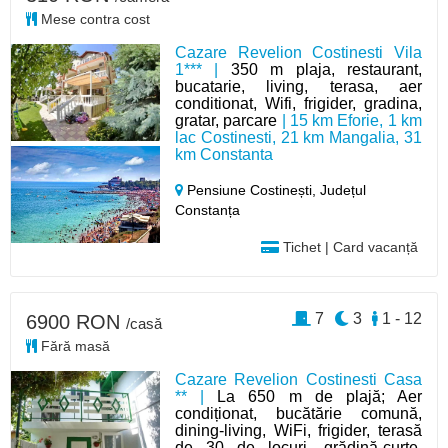
Mese contra cost
Cazare Revelion Costinesti Vila
1*** |
350 m plaja, restaurant,
bucatarie, living, terasa, aer
conditionat, Wifi, frigider, gradina,
gratar, parcare
| 15 km Eforie, 1 km
lac Costinesti, 21 km Mangalia, 31
km Constanta
Pensiune Costinești,
Județul
Constanța
Tichet | Card vacanță
7
3
1 - 12
6900 RON
/casă
Fără masă
Cazare Revelion Costinesti Casa
** |
La 650 m de plajă; Aer
condiționat, bucătărie comună,
dining-living, WiFi, frigider, terasă
de 30 de locuri, grădină-curte,