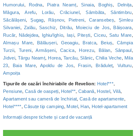
Humorului
,
Rodna
,
Piatra Neamț
,
Sinaia
,
Boghiș
,
Delnița
,
Măgura
,
Arefu
,
Lorău
,
Crăciunel
,
Sâmbăta
,
Sântimbru
,
Săcălășeni
,
Șugag
,
Râșnov
,
Pietreni
,
Caransebeș
,
Șimleu
Silvaniei
,
Zalău
,
Saschiz
,
Ditrău
,
Moieciu de Jos
,
Băișoara
,
Rucăr
,
Nădejdea
,
Ighiu/Ighìo
,
Iași
,
Pitești
,
Ciceu
,
Satu Mare
,
Almașu Mare
,
Bălăușeri
,
Geoagiu
,
Bratca
,
Beiuș
,
Câmpia
Turzii
,
Tureni
,
Armășeni
,
Cacica
,
Horezu
,
Bălan
,
Sânpaul
,
Jidvei
,
Târgu Neamț
,
Horea
,
Tarcău
,
Slănic
,
Chilia Veche
,
Mila
23
,
Baia Mare
,
Apoldu de Jos
,
Frasin
,
Brăduleț
,
Vulturu
,
Ampoița
Tipurile de cazări închiriabile de Revelion:
Hotel***
,
Pensiune
,
Casă de oaspeți
,
Hotel**
,
Cabană
,
Hostel
,
Vilă
,
Apartament sau cameră de închiriat
,
Casă de apartamente
,
Hotel****
,
Căsuțe tip camping
,
Motel
,
Han
,
Hotel-apartament
Informații despre tichete și card de vacanță