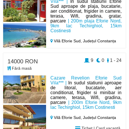
Vila*** |
In sudul statiunii Eforie
Sud aproape de plaja, bucatarie,
aer conditionat, frigider in camere,
terasa, Wifi, gradina, gratar,
parcare
| 200m plaja Eforie Nord,
9km lac Techirghiol, 15km
Costinesti
Vilă Eforie Sud,
Județul Constanța
9
0
1 - 24
14000 RON
Fără masă
Cazare Revelion Eforie Sud
Vila*** |
In sudul statiunii aproape
de litoral, bucatarie, aer
conditionat, frigider si minibar in
camere, terasa, Wifi, gradina,
parcare
| 200m Eforie Nord, 9km
lac Techirghiol, 15km Costinesti
Vilă Eforie Sud,
Județul Constanța
Tichet | Card vacanță