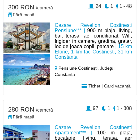
24
1
1 - 48
300 RON
/cameră
Fără masă
Cazare Revelion Costinesti
Pensiune*** |
900 m plaja, living,
bar, terasa, aer conditionat, Wifi,
frigider in camere, gradina, gratar,
loc de joaca copii, parcare
| 15 km
Eforie, 1 km lac Costinesti, 31 km
Constanta
Pensiune Costinești,
Județul
Constanța
Tichet | Card vacanță
97
1
1 - 308
280 RON
/cameră
Fără masă
Cazare Revelion Costinesti
Apartament*** |
100 m plaja,
bucatarie, living, terasa, aer