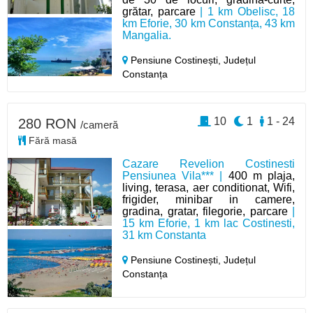
grătar, parcare
| 1 km Obelisc, 18
km Eforie, 30 km Constanța, 43 km
Mangalia.
Pensiune Costinești,
Județul
Constanța
10
1
1 - 24
280 RON
/cameră
Fără masă
Cazare Revelion Costinesti
Pensiunea Vila*** |
400 m plaja,
living, terasa, aer conditionat, Wifi,
frigider, minibar in camere,
gradina, gratar, filegorie, parcare
|
15 km Eforie, 1 km lac Costinesti,
31 km Constanta
Pensiune Costinești,
Județul
Constanța