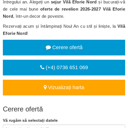
întregului an. Alegeți un
sejur Vilă Eforie Nord
și bucurați-vă
de cele mai bune
oferte de revelion 2026-2027 Vilă Eforie
Nord
, într-un decor de poveste.
Rezervați acum și întâmpinați Noul An cu stil și liniște, la
Vilă
Eforie Nord
!
Cerere ofertă
(+4) 0736 651 069
Vizualizați harta
Cerere ofertă
Vă rugăm să selectați datele