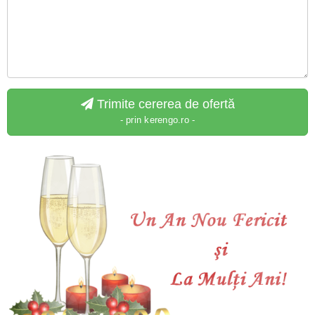
Trimite cererea de ofertă
- prin kerengo.ro -