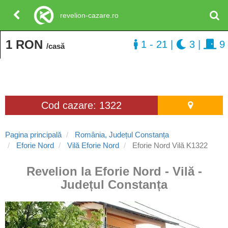
revelion-cazare.ro
1 RON
1 - 21
|
3
|
9
/casă
Cod cazare: 1322
Pagina principală
România, Județul Constanța
Eforie Nord
Vilă Eforie Nord
Eforie Nord Vilă K1322
Revelion la Eforie Nord - Vilă -
Județul Constanța