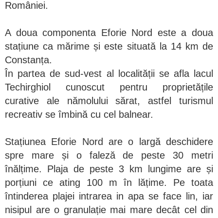
României.
A doua componenta Eforie Nord este a doua
stațiune ca mărime și este situată la 14 km de
Constanța.
În partea de sud-vest al localității se afla lacul
Techirghiol cunoscut pentru proprietățile
curative ale nămolului sărat, astfel turismul
recreativ se îmbină cu cel balnear.
Stațiunea Eforie Nord are o largă deschidere
spre mare și o faleză de peste 30 metri
înălțime. Plaja de peste 3 km lungime are și
porțiuni ce ating 100 m în lățime. Pe toata
întinderea plajei intrarea in apa se face lin, iar
nisipul are o granulație mai mare decât cel din