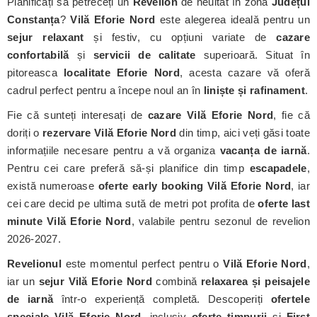
Planificați să petreceți un
Revelion
de neuitat în zona
Județul
Constanța
?
Vilă Eforie Nord
este alegerea ideală pentru un
sejur relaxant
și festiv, cu opțiuni variate de
cazare
confortabilă
și
servicii de calitate
superioară. Situat în
pitoreasca
localitate Eforie Nord
, acesta cazare vă oferă
cadrul perfect pentru a începe noul an în
liniște și rafinament
.
Fie că sunteți interesați de
cazare Vilă Eforie Nord
, fie că
doriți o
rezervare Vilă Eforie Nord
din timp, aici veți găsi toate
informațiile necesare pentru a vă organiza
vacanța de iarnă
.
Pentru cei care preferă să-și planifice din timp
escapadele
,
există numeroase
oferte early booking Vilă Eforie Nord
, iar
cei care decid pe ultima sută de metri pot profita de
oferte last
minute Vilă Eforie Nord
, valabile pentru sezonul de revelion
2026-2027.
Revelionul
este momentul perfect pentru o
Vilă Eforie Nord
,
iar un
sejur Vilă Eforie Nord
combină
relaxarea și peisajele
de iarnă
într-o experiență completă. Descoperiți
ofertele
speciale Vilă Eforie Nord
, inclusiv
oferte timpurii
și
First