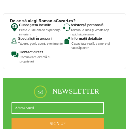
De ce să alegi RomaniaCazari.ro?
Cunoaștem locurile
Asistență personală
Peste 20 de ani de experiență
Telefon, e-mail și WhatsApp
în turism
rapid și prietenos
Specialiști în grupuri
Informații detaliate
Tabere, școli, sport, evenimente
Capacitate reală, camere și
facilități clare
Contact direct
Comunicare directă cu
proprietarii
NEWSLETTER
SIGN UP