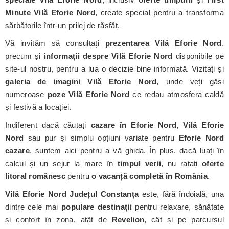
Minute Vilă Eforie Nord
, create special pentru a transforma
sărbătorile într-un prilej de răsfăț.
Vă invităm să consultați
prezentarea Vilă Eforie Nord
,
precum și
informații despre Vilă Eforie Nord
disponibile pe
site-ul nostru, pentru a lua o decizie bine informată. Vizitați și
galeria de imagini Vilă Eforie Nord
, unde veți găsi
numeroase
poze Vilă Eforie Nord
ce redau atmosfera caldă
și festivă a locației.
Indiferent dacă căutați
cazare în Eforie Nord, Vilă Eforie
Nord
sau pur și simplu opțiuni variate pentru
Eforie Nord
cazare
, suntem aici pentru a vă ghida. În plus, dacă luați în
calcul și un sejur la mare în
timpul verii
, nu ratați
oferte
litoral românesc
pentru
o vacanță completă în România
.
Vilă Eforie Nord
Județul Constanța
este, fără îndoială, una
dintre cele mai
populare destinații
pentru relaxare, sănătate
și confort în zona, atât de
Revelion
, cât și pe parcursul