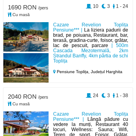
10
3
1 - 24
1690 RON
/pers
Cu masă
Cazare Revelion Toplița
Pensiune*** |
La liziera padurii de
brad, pe poiuana, Restaurant, bar,
terasă, gradina-curte, foisor, grătar,
lac de pescuit, parcare
| 500m
Cascada Mezotermală, 2km
Ștrandul Banffy, 4km pârtia de schi
Toplița
Pensiune Toplița,
Județul Harghita
24
3
1 - 38
2040 RON
/pers
Cu masă
Cazare Revelion Toplița
Pensiune*** |
Lângă pădure cu
vedere la munți, Restaurant 40
locuri, Wellness: Sauna; Wifi,
Teren de sport, Foișor, Grătar,