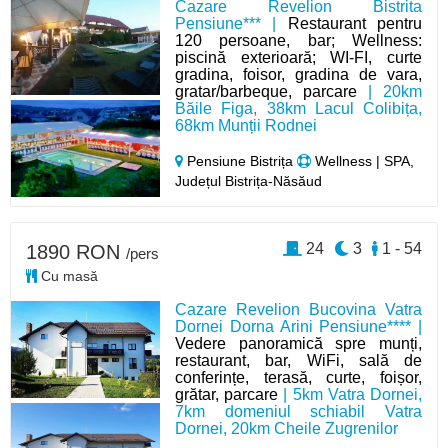
Cazare Revelion Bistrita
Pensiune*** |
Restaurant pentru
120 persoane, bar; Wellness:
piscină exterioară; WI-FI, curte
gradina, foisor, gradina de vara,
gratar/barbeque, parcare
| 20km
Băile Figa, 38km Lacul Colibița,
68km Munții Rodnei
Pensiune Bistrița
Wellness | SPA,
Județul Bistrița-Năsăud
24
3
1 - 54
1890 RON
/pers
Cu masă
Cazare Revelion Bucovina Vatra
Dornei Dorna Arini Pensiune**** |
Vedere panoramică spre munți,
restaurant, bar, WiFi, sală de
conferințe, terasă, curte, foișor,
grătar, parcare
| 5km Vatra Dornei,
7km domeniul schiabil Vatra
Dornei, 20km Cheile Zugrenilor