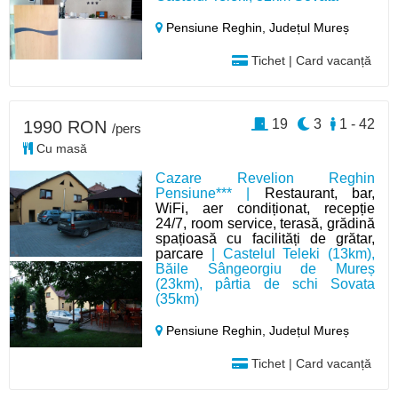
Pensiune Reghin,
Județul Mureș
Tichet | Card vacanță
19
3
1 - 42
1990 RON
/pers
Cu masă
Cazare Revelion Reghin
Pensiune*** |
Restaurant, bar,
WiFi, aer condiționat, recepție
24/7, room service, terasă, grădină
spațioasă cu facilități de grătar,
parcare
| Castelul Teleki (13km),
Băile Sângeorgiu de Mureș
(23km), pârtia de schi Sovata
(35km)
Pensiune Reghin,
Județul Mureș
Tichet | Card vacanță