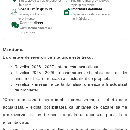
Peste 20 de ani de experiență
Telefon, e-mail și WhatsApp
în turism
rapid și prietenos
Specialiști în grupuri
Informații detaliate
Tabere, școli, sport,
Capacitate reală, camere și
evenimente
facilități clare
Contact direct
Comunicare directă cu
proprietarii
Mentiune:
La ofertele de revelion pe site unde este trecut:
Revelion 2026 - 2027 - oferta este actualizata.
Revelion 2025 - 2026 - inseamna ca tariful afisat este cel din
anul trecut, care urmeaza a fi actualizat de proprietar.
Revelion - inseamna ca tariful afisat urmeaza a fi actualizat
de proprietar.
*Chiar si in cazul in care intalniti prima varianta – oferta este
actualizata – exista posibilitatea ca unitatea de cazare sa fie
pre-rezervat cu un termen de plata al acontului pana la o
anumita data.
In cazul in care temenul limita a fost depasit de solicitant