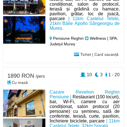
condiționat, salon de protocol,
terasă și grădină cu hamace,
pavilion, grătar, loc de joacă,
parcare
| 11km Castelul Teleki,
21km Băile Apollo Sângeorgiu de
Mureș.
Pensiune Reghin
Wellness | SPA,
Județul Mureș
Tichet | Card vacanță
10
3
1 - 20
1890 RON
/pers
Cu masă
Cazare Revelion Reghin
Pensiune |
Restaurant (100 locuri),
bar, Wi-Fi, camere cu aer
condiționat, salon protocol (20
persoane) cu șemineu, sală de
conferințe, terasă, curte, pavilion,
închiriere biciclete, parcare
| 11km
Castelul Teleki, 32km Sovata