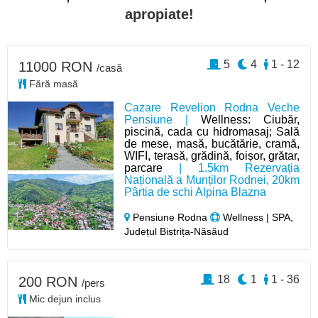
apropiate!
5
4
1 - 12
11000 RON
/casă
Fără masă
Cazare Revelion Rodna Veche
Pensiune |
Wellness: Ciubăr,
piscină, cada cu hidromasaj; Sală
de mese, masă, bucătărie, cramă,
WIFI, terasă, grădină, foișor, grătar,
parcare
| 1.5km Rezervația
Națională a Munților Rodnei, 20km
Pârtia de schi Alpina Blazna
Pensiune Rodna
Wellness | SPA,
Județul Bistrița-Năsăud
18
1
1 - 36
200 RON
/pers
Mic dejun inclus