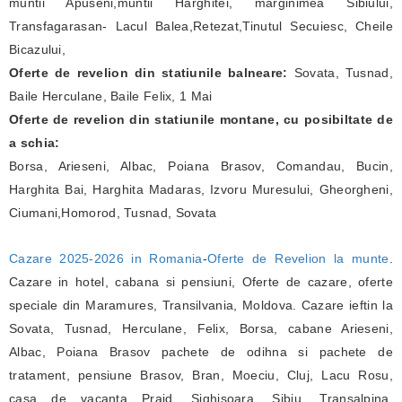
muntii Apuseni,muntii Harghitei, marginimea Sibiului,
Transfagarasan- Lacul Balea,Retezat,Tinutul Secuiesc, Cheile
Bicazului,
Oferte de revelion din statiunile balneare:
Sovata, Tusnad,
Baile Herculane, Baile Felix, 1 Mai
Oferte de revelion din statiunile montane, cu posibiltate de
a schia:
Borsa, Arieseni, Albac, Poiana Brasov, Comandau, Bucin,
Harghita Bai, Harghita Madaras, Izvoru Muresului, Gheorgheni,
Ciumani,Homorod, Tusnad, Sovata
Cazare 2025-2026 in Romania
-
Oferte de Revelion la munte
.
Cazare in hotel, cabana si pensiuni, Oferte de cazare, oferte
speciale din Maramures, Transilvania, Moldova. Cazare ieftin la
Sovata, Tusnad, Herculane, Felix, Borsa, cabane Arieseni,
Albac, Poiana Brasov pachete de odihna si pachete de
tratament, pensiune Brasov, Bran, Moeciu, Cluj, Lacu Rosu,
casa de vacanta Praid, Sighisoara, Sibiu, Transalpina,