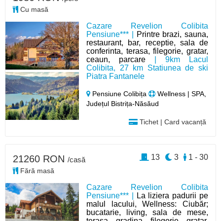
Cu masă
Cazare Revelion Colibita
Pensiune*** |
Printre brazi, sauna,
restaurant, bar, receptie, sala de
conferinta, terasa, filegorie, gratar,
ceaun, parcare
| 9km Lacul
Colibita, 27 km Statiunea de ski
Piatra Fantanele
Pensiune Colibița
Wellness | SPA,
Județul Bistrița-Năsăud
Tichet | Card vacanță
13
3
1 - 30
21260 RON
/casă
Fără masă
Cazare Revelion Colibita
Pensiune*** |
La liziera padurii pe
malul lacului, Wellness: Ciubăr;
bucatarie, living, sala de mese,
terasa, gradina, filegorie, gratar,