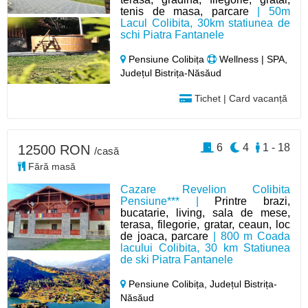
tenis de masa, parcare
| 50m
Lacul Colibita, 30km statiunea de
schi Piatra Fantanele
Pensiune Colibița
Wellness | SPA,
Județul Bistrița-Năsăud
Tichet | Card vacanță
6
4
1 - 18
12500 RON
/casă
Fără masă
Cazare Revelion Colibita
Pensiune*** |
Printre brazi,
bucatarie, living, sala de mese,
terasa, filegorie, gratar, ceaun, loc
de joaca, parcare
| 800 m Coada
lacului Colibita, 30 km Statiunea
de ski Piatra Fantanele
Pensiune Colibița,
Județul Bistrița-
Năsăud