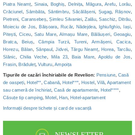
Piatra Neamț
,
Sinaia
,
Boghiș
,
Delnița
,
Măgura
,
Arefu
,
Lorău
,
Crăciunel
,
Sâmbăta
,
Sântimbru
,
Săcălășeni
,
Șugag
,
Râșnov
,
Pietreni
,
Caransebeș
,
Șimleu Silvaniei
,
Zalău
,
Saschiz
,
Ditrău
,
Moieciu de Jos
,
Băișoara
,
Rucăr
,
Nădejdea
,
Ighiu/Ighìo
,
Iași
,
Pitești
,
Ciceu
,
Satu Mare
,
Almașu Mare
,
Bălăușeri
,
Geoagiu
,
Bratca
,
Beiuș
,
Câmpia Turzii
,
Tureni
,
Armășeni
,
Cacica
,
Horezu
,
Bălan
,
Sânpaul
,
Jidvei
,
Târgu Neamț
,
Horea
,
Tarcău
,
Slănic
,
Chilia Veche
,
Mila 23
,
Baia Mare
,
Apoldu de Jos
,
Frasin
,
Brăduleț
,
Vulturu
,
Ampoița
Tipurile de cazări închiriabile de Revelion:
Pensiune
,
Casă
de oaspeți
,
Hotel**
,
Cabană
,
Hotel***
,
Hostel
,
Vilă
,
Apartament
sau cameră de închiriat
,
Casă de apartamente
,
Hotel****
,
Căsuțe tip camping
,
Motel
,
Han
,
Hotel-apartament
Informații despre tichete și card de vacanță
NEWSLETTER