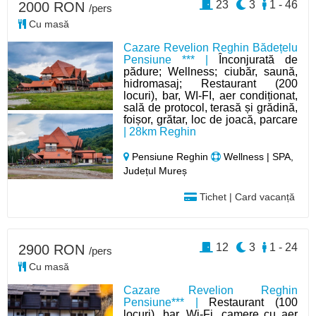
23
3
1 - 46
2000 RON
/pers
Cu masă
Cazare Revelion Reghin Bădețelu
Pensiune *** |
Înconjurată de
pădure; Wellness; ciubăr, saună,
hidromasaj; Restaurant (200
locuri), bar, WI-FI, aer condiționat,
sală de protocol, terasă și grădină,
foișor, grătar, loc de joacă, parcare
| 28km Reghin
Pensiune Reghin
Wellness | SPA,
Județul Mureș
Tichet | Card vacanță
12
3
1 - 24
2900 RON
/pers
Cu masă
Cazare Revelion Reghin
Pensiune*** |
Restaurant (100
locuri), bar, Wi-Fi, camere cu aer