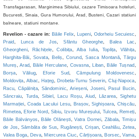
Transfagarasan, Marginimea Sibiului, cazare Timisoara hoteluri,
Bucuresti, Sinaia, Gura Humorului, Arad, Busteni, Cazari statiuni
balneare, statiuni montane.
Revelion - cazare in:
Băile Felix
,
Lupeni
,
Odorheiu Secuiesc
,
Praid
,
Lunca de Jos
,
Sfântu Gheorghe
,
Balea Lac
,
Gheorgheni
,
Răchițele
,
Colibița
,
Alba Iulia
,
Toplița
,
Vlăhița
,
Harghita-Băi
,
Sovata
,
Beliș
,
Corund
,
Sasca Montană
,
Târgu
Mureș
,
Arad
,
Băile Herculane
,
Covasna
,
Liban
,
Băile Tușnad
,
Borșa
,
Văliug
,
Eforie Sud
,
Câmpulung Moldovenesc
,
Moldovița
,
Albac
,
Hațeg
,
Drobeta-Turnu Severin
,
Cluj-Napoca
,
Racu
,
Căpâlnița
,
Sândominic
,
Arieșeni
,
Joseni
,
Pasul Bucin
,
Sâncraiu
,
Turda
,
Sibiel
,
Lacu Roșu
,
Aiud
,
Lăzarea
,
Sighetu
Marmației
,
Coada Lacului Lesu
,
Brașov
,
Sighișoara
,
Chișcău
,
Rimetea
,
Eforie Nord
,
Sibiu
,
Izvoru Mureșului
,
Tulcea
,
Remeți
,
Băile Bálványos
,
Băile Olănești
,
Vatra Dornei
,
Zăbala
,
Timișu
de Jos
,
Sâmbăta de Sus
,
Rugănești
,
Crișan
,
Ceahlău
,
Zetea
,
Valea Boga
,
Deva
,
Miercurea Ciuc
,
Cârțișoara
,
Borsec
,
Vama
,