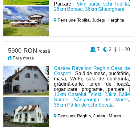
Parcare
| 5km pârtie schi Toplița,
26km Borsec, 36km Gheorgheni
Pensiune Toplița,
Județul Harghita
7
2
1 - 20
5900 RON
/casă
Fără masă
Cazare Revelion Reghin Casa de
Oaspeți |
Sală de mese, bucătărie,
masă, Wi-Fi, sală de conferință,
grădină-curte, teren de joacă,
organizare programe, parcare
|
13km Castelul Teleki, 23km Băile
Sărate Sângeorgiu de Mureș,
35km Pârtie de schi Sovata
Pensiune Reghin,
Județul Mureș