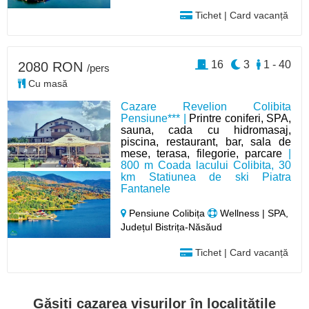
Tichet | Card vacanță
16
3
1 - 40
2080 RON
/pers
Cu masă
Cazare Revelion Colibita
Pensiune*** |
Printre coniferi, SPA,
sauna, cada cu hidromasaj,
piscina, restaurant, bar, sala de
mese, terasa, filegorie, parcare
|
800 m Coada lacului Colibita, 30
km Statiunea de ski Piatra
Fantanele
Pensiune Colibița
Wellness | SPA,
Județul Bistrița-Năsăud
Tichet | Card vacanță
Găsiți cazarea visurilor în localitățile