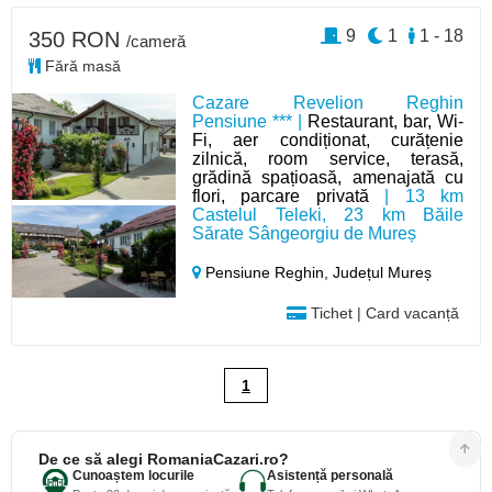
9
1
1 - 18
350 RON
/cameră
Fără masă
Cazare Revelion Reghin
Pensiune *** |
Restaurant, bar, Wi-
Fi, aer condiționat, curățenie
zilnică, room service, terasă,
grădină spațioasă, amenajată cu
flori, parcare privată
| 13 km
Castelul Teleki, 23 km Băile
Sărate Sângeorgiu de Mureș
Pensiune Reghin,
Județul Mureș
Tichet | Card vacanță
1
De ce să alegi RomaniaCazari.ro?
Cunoaștem locurile
Asistență personală