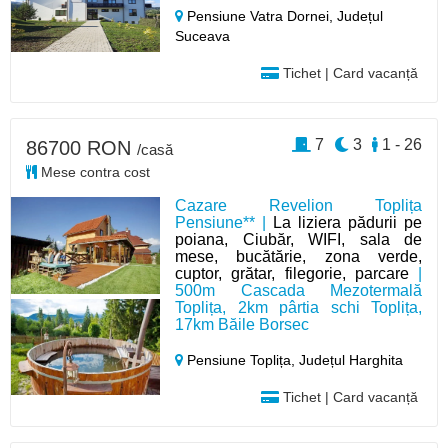
Pensiune Vatra Dornei,
Județul
Suceava
Tichet | Card vacanță
7
3
1 - 26
86700 RON
/casă
Mese contra cost
Cazare Revelion Toplița
Pensiune** |
La liziera pădurii pe
poiana, Ciubăr, WIFI, sala de
mese, bucătărie, zona verde,
cuptor, grătar, filegorie, parcare
|
500m Cascada Mezotermală
Toplița, 2km pârtia schi Toplița,
17km Băile Borsec
Pensiune Toplița,
Județul Harghita
Tichet | Card vacanță