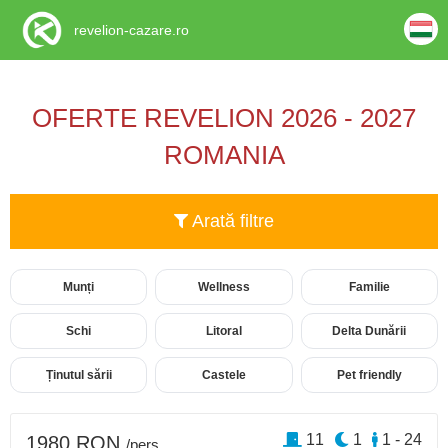
revelion-cazare.ro
OFERTE REVELION 2026 - 2027
ROMANIA
Arată filtre
Munți
Wellness
Familie
Schi
Litoral
Delta Dunării
Ținutul sării
Castele
Pet friendly
11
1
1 - 24
1980 RON
/pers