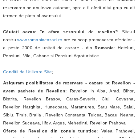
rezervarea se anuleaza automat, spre a fi oferit altui grup cu alt
termen de plata al avansului.
Căutați cazare în afara sezonului de revelion?
Site-ul
nostru
www.romaniacazari.ro
are ca scop promovarea ofertelor -
a peste 2000 de unitati de cazare - din
Romania
: Hoteluri,
Pensiuni, Vile, Cabane si Pensiuni Agroturistice.
Conditii de Utilizare Site
;
Asiguram posibilitatea de rezervare - cazare pt Revelion -
avem pachete de Revelion:
Revelion in Alba, Arad, Bihor,
Bistrita, Revelion Brasov, Caras-Severin, Cluj, Covasna,
Revelion Harghita, Hunedoara, Maramures, Satu Mare, Salaj,
Sibiu, Timis, Braila , Revelion Constanta, Tulcea, Bacau, Neamt,
Revelion Suceava, Ilfov, Arges, Mehedinti, Revelion Prahova
Oferte de Revelion din zonele turistice:
Valea Prahovei,