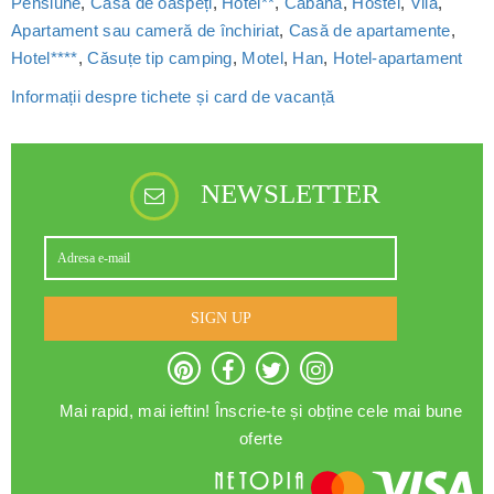
Pensiune
,
Casă de oaspeți
,
Hotel**
,
Cabană
,
Hostel
,
Vilă
,
Apartament sau cameră de închiriat
,
Casă de apartamente
,
Hotel****
,
Căsuțe tip camping
,
Motel
,
Han
,
Hotel-apartament
Informații despre tichete și card de vacanță
NEWSLETTER
SIGN UP
Mai rapid, mai ieftin! Înscrie-te și obține cele mai bune
oferte