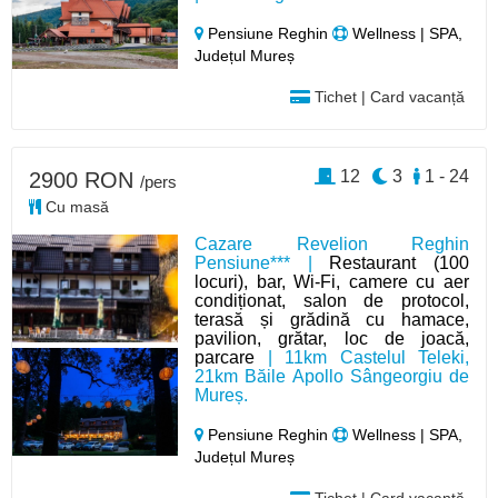
Pensiune Reghin
Wellness | SPA,
Județul Mureș
Tichet | Card vacanță
12
3
1 - 24
2900 RON
/pers
Cu masă
Cazare Revelion Reghin
Pensiune*** |
Restaurant (100
locuri), bar, Wi-Fi, camere cu aer
condiționat, salon de protocol,
terasă și grădină cu hamace,
pavilion, grătar, loc de joacă,
parcare
| 11km Castelul Teleki,
21km Băile Apollo Sângeorgiu de
Mureș.
Pensiune Reghin
Wellness | SPA,
Județul Mureș