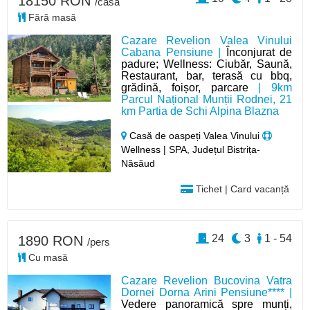
18150 RON
/casă
Fără masă
Cazare Revelion Valea Vinului
Cabana Pensiune |
Înconjurat de
padure; Wellness: Ciubăr, Saună,
Restaurant, bar, terasă cu bbq,
grădină, foișor, parcare
| 9km
Parcul Național Munții Rodnei, 21
km Partia de Schi Alpina Blazna
Casă de oaspeți Valea Vinului
Wellness | SPA, Județul Bistrița-
Năsăud
Tichet | Card vacanță
24
3
1 - 54
1890 RON
/pers
Cu masă
Cazare Revelion Bucovina Vatra
Dornei Dorna Arini Pensiune**** |
Vedere panoramică spre munți,