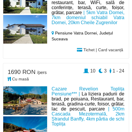
restaurant, bar, WiFi, sală de
conferințe, terasă, curte, foișor,
grătar, parcare
| 5km Vatra Dornei,
7km domeniul schiabil Vatra
Dornei, 20km Cheile Zugrenilor
Pensiune Vatra Dornei,
Județul
Suceava
Tichet | Card vacanță
10
3
1 - 24
1690 RON
/pers
Cu masă
Cazare Revelion Toplița
Pensiune*** |
La liziera padurii de
brad, pe poiuana, Restaurant, bar,
terasă, gradina-curte, foisor, grătar,
lac de pescuit, parcare
| 500m
Cascada Mezotermală, 2km
Ștrandul Banffy, 4km pârtia de schi
Toplița