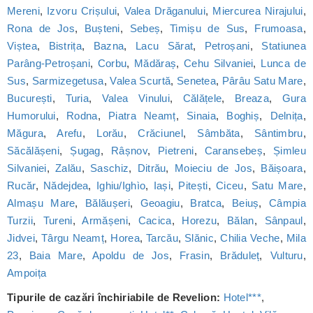
Mereni
,
Izvoru Crișului
,
Valea Drăganului
,
Miercurea Nirajului
,
Rona de Jos
,
Bușteni
,
Sebeș
,
Timișu de Sus
,
Frumoasa
,
Viștea
,
Bistrița
,
Bazna
,
Lacu Sărat
,
Petroșani
,
Statiunea
Parâng-Petroșani
,
Corbu
,
Mădăraș
,
Cehu Silvaniei
,
Lunca de
Sus
,
Sarmizegetusa
,
Valea Scurtă
,
Senetea
,
Pârâu Satu Mare
,
București
,
Turia
,
Valea Vinului
,
Călățele
,
Breaza
,
Gura
Humorului
,
Rodna
,
Piatra Neamț
,
Sinaia
,
Boghiș
,
Delnița
,
Măgura
,
Arefu
,
Lorău
,
Crăciunel
,
Sâmbăta
,
Sântimbru
,
Săcălășeni
,
Șugag
,
Râșnov
,
Pietreni
,
Caransebeș
,
Șimleu
Silvaniei
,
Zalău
,
Saschiz
,
Ditrău
,
Moieciu de Jos
,
Băișoara
,
Rucăr
,
Nădejdea
,
Ighiu/Ighìo
,
Iași
,
Pitești
,
Ciceu
,
Satu Mare
,
Almașu Mare
,
Bălăușeri
,
Geoagiu
,
Bratca
,
Beiuș
,
Câmpia
Turzii
,
Tureni
,
Armășeni
,
Cacica
,
Horezu
,
Bălan
,
Sânpaul
,
Jidvei
,
Târgu Neamț
,
Horea
,
Tarcău
,
Slănic
,
Chilia Veche
,
Mila
23
,
Baia Mare
,
Apoldu de Jos
,
Frasin
,
Brăduleț
,
Vulturu
,
Ampoița
Tipurile de cazări închiriabile de Revelion:
Hotel***
,