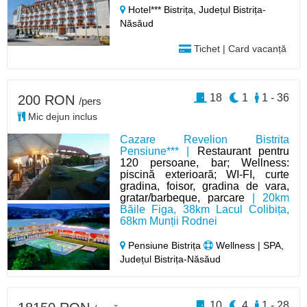
Hotel*** Bistrița,
Județul Bistrița-
Năsăud
Tichet | Card vacanță
18
1
1 - 36
200 RON
/pers
Mic dejun inclus
Cazare Revelion Bistrita
Pensiune*** |
Restaurant pentru
120 persoane, bar; Wellness:
piscină exterioară; WI-FI, curte
gradina, foisor, gradina de vara,
gratar/barbeque, parcare
| 20km
Băile Figa, 38km Lacul Colibița,
68km Munții Rodnei
Pensiune Bistrița
Wellness | SPA,
Județul Bistrița-Năsăud
10
4
1 - 28