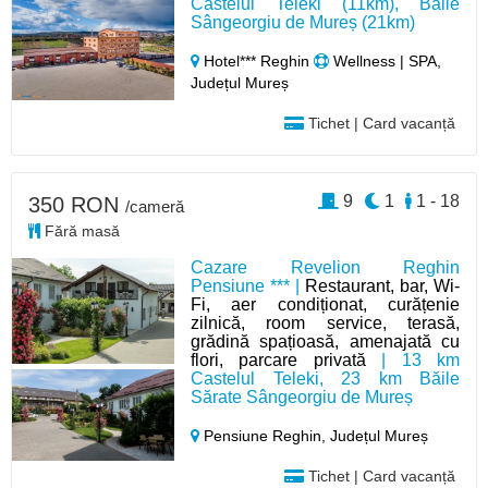
Castelul Teleki (11km), Băile
Sângeorgiu de Mureș (21km)
Hotel*** Reghin
Wellness | SPA,
Județul Mureș
Tichet | Card vacanță
9
1
1 - 18
350 RON
/cameră
Fără masă
Cazare Revelion Reghin
Pensiune *** |
Restaurant, bar, Wi-
Fi, aer condiționat, curățenie
zilnică, room service, terasă,
grădină spațioasă, amenajată cu
flori, parcare privată
| 13 km
Castelul Teleki, 23 km Băile
Sărate Sângeorgiu de Mureș
Pensiune Reghin,
Județul Mureș
Tichet | Card vacanță