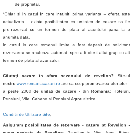
de proprietar.
*Chiar si in cazul in care intalniti prima varianta – oferta este
actualizata – exista posibilitatea ca unitatea de cazare sa fie
pre-rezervat cu un termen de plata al acontului pana la o
anumita data.
In cazul in care temenul limita a fost depasit de solicitant
rezervarea se anuleaza automat, spre a fi oferit altui grup cu alt
termen de plata al avansului.
Căutați cazare în afara sezonului de revelion?
Site-ul
nostru
www.romaniacazari.ro
are ca scop promovarea ofertelor -
a peste 2000 de unitati de cazare - din
Romania
: Hoteluri,
Pensiuni, Vile, Cabane si Pensiuni Agroturistice.
Conditii de Utilizare Site
;
Asiguram posibilitatea de rezervare - cazare pt Revelion -
avem pachete de Revelion:
Revelion in Alba, Arad, Bihor,