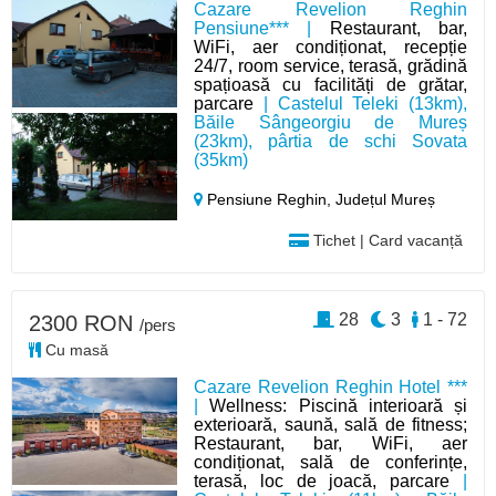
Cazare Revelion Reghin
Pensiune*** |
Restaurant, bar,
WiFi, aer condiționat, recepție
24/7, room service, terasă, grădină
spațioasă cu facilități de grătar,
parcare
| Castelul Teleki (13km),
Băile Sângeorgiu de Mureș
(23km), pârtia de schi Sovata
(35km)
Pensiune Reghin,
Județul Mureș
Tichet | Card vacanță
28
3
1 - 72
2300 RON
/pers
Cu masă
Cazare Revelion Reghin Hotel ***
|
Wellness: Piscină interioară și
exterioară, saună, sală de fitness;
Restaurant, bar, WiFi, aer
condiționat, sală de conferințe,
terasă, loc de joacă, parcare
|