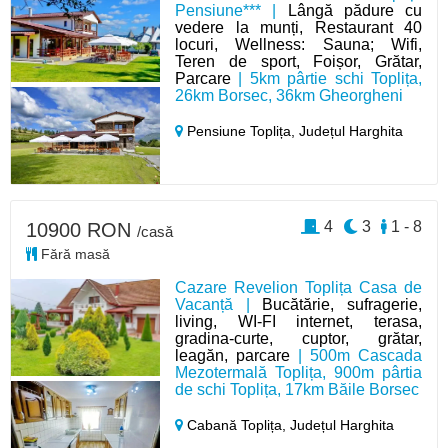
Pensiune*** |
Lângă pădure cu
vedere la munți, Restaurant 40
locuri, Wellness: Sauna; Wifi,
Teren de sport, Foișor, Grătar,
Parcare
| 5km pârtie schi Toplița,
26km Borsec, 36km Gheorgheni
Pensiune Toplița,
Județul Harghita
4
3
1 - 8
10900 RON
/casă
Fără masă
Cazare Revelion Toplița Casa de
Vacanță |
Bucătărie, sufragerie,
living, WI-FI internet, terasa,
gradina-curte, cuptor, grătar,
leagăn, parcare
| 500m Cascada
Mezotermală Toplița, 900m pârtia
de schi Toplița, 17km Băile Borsec
Cabană Toplița,
Județul Harghita