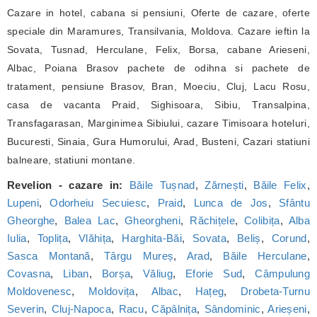
Cazare in hotel, cabana si pensiuni, Oferte de cazare, oferte
speciale din Maramures, Transilvania, Moldova. Cazare ieftin la
Sovata, Tusnad, Herculane, Felix, Borsa, cabane Arieseni,
Albac, Poiana Brasov pachete de odihna si pachete de
tratament, pensiune Brasov, Bran, Moeciu, Cluj, Lacu Rosu,
casa de vacanta Praid, Sighisoara, Sibiu, Transalpina,
Transfagarasan, Marginimea Sibiului, cazare Timisoara hoteluri,
Bucuresti, Sinaia, Gura Humorului, Arad, Busteni, Cazari statiuni
balneare, statiuni montane.
Revelion - cazare in:
Băile Tușnad
,
Zărnești
,
Băile Felix
,
Lupeni
,
Odorheiu Secuiesc
,
Praid
,
Lunca de Jos
,
Sfântu
Gheorghe
,
Balea Lac
,
Gheorgheni
,
Răchițele
,
Colibița
,
Alba
Iulia
,
Toplița
,
Vlăhița
,
Harghita-Băi
,
Sovata
,
Beliș
,
Corund
,
Sasca Montană
,
Târgu Mureș
,
Arad
,
Băile Herculane
,
Covasna
,
Liban
,
Borșa
,
Văliug
,
Eforie Sud
,
Câmpulung
Moldovenesc
,
Moldovița
,
Albac
,
Hațeg
,
Drobeta-Turnu
Severin
,
Cluj-Napoca
,
Racu
,
Căpâlnița
,
Sândominic
,
Arieșeni
,