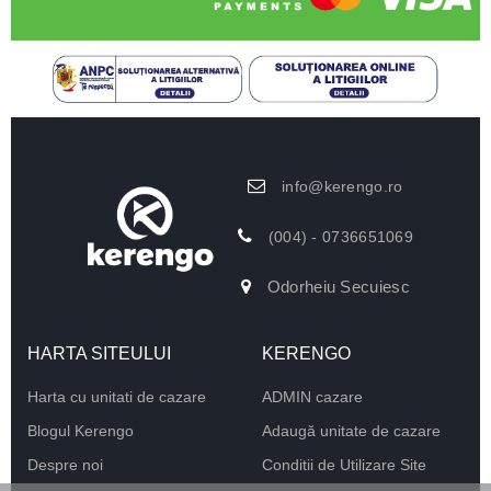
info@kerengo.ro
(004) - 0736651069
Odorheiu Secuiesc
HARTA SITEULUI
KERENGO
Harta cu unitati de cazare
ADMIN cazare
Blogul Kerengo
Adaugă unitate de cazare
Despre noi
Conditii de Utilizare Site