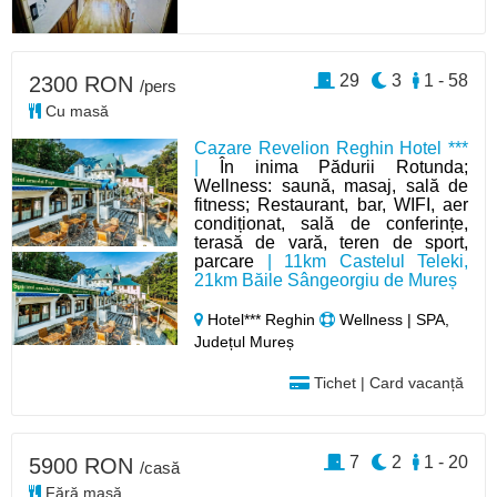
29
3
1 - 58
2300 RON
/pers
Cu masă
Cazare Revelion Reghin Hotel ***
|
În inima Pădurii Rotunda;
Wellness: saună, masaj, sală de
fitness; Restaurant, bar, WIFI, aer
condiționat, sală de conferințe,
terasă de vară, teren de sport,
parcare
| 11km Castelul Teleki,
21km Băile Sângeorgiu de Mureș
Hotel*** Reghin
Wellness | SPA,
Județul Mureș
Tichet | Card vacanță
7
2
1 - 20
5900 RON
/casă
Fără masă