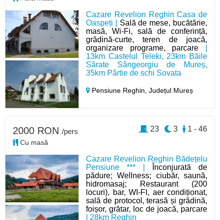
Cazare Revelion Reghin Casa de
Oaspeți |
Sală de mese, bucătărie,
masă, Wi-Fi, sală de conferință,
grădină-curte, teren de joacă,
organizare programe, parcare
|
13km Castelul Teleki, 23km Băile
Sărate Sângeorgiu de Mureș,
35km Pârtie de schi Sovata
Pensiune Reghin,
Județul Mureș
23
3
1 - 46
2000 RON
/pers
Cu masă
Cazare Revelion Reghin Bădețelu
Pensiune *** |
Înconjurată de
pădure; Wellness; ciubăr, saună,
hidromasaj; Restaurant (200
locuri), bar, WI-FI, aer condiționat,
sală de protocol, terasă și grădină,
foișor, grătar, loc de joacă, parcare
| 28km Reghin