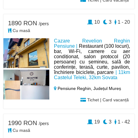
Tichet | Card vacanță
10
3
1 - 20
1890 RON
/pers
Cu masă
Cazare Revelion Reghin
Pensiune |
Restaurant (100 locuri),
bar, Wi-Fi, camere cu aer
condiționat, salon protocol (20
persoane) cu șemineu, sală de
conferințe, terasă, curte, pavilion,
închiriere biciclete, parcare
| 11km
Castelul Teleki, 32km Sovata
Pensiune Reghin,
Județul Mureș
Tichet | Card vacanță
19
3
1 - 42
1990 RON
/pers
Cu masă