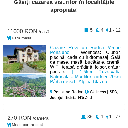
Găsiți cazarea visurilor în localitățile
apropiate!
5
4
1 - 12
11000 RON
/casă
Fără masă
Cazare Revelion Rodna Veche
Pensiune |
Wellness: Ciubăr,
piscină, cada cu hidromasaj; Sală
de mese, masă, bucătărie, cramă,
WIFI, terasă, grădină, foișor, grătar,
parcare
| 1.5km Rezervația
Națională a Munților Rodnei, 20km
Pârtia de schi Alpina Blazna
Pensiune Rodna
Wellness | SPA,
Județul Bistrița-Năsăud
36
1
1 - 77
270 RON
/cameră
Mese contra cost