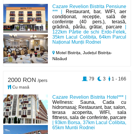
Cazare Revelion Bistrita Pensiune
*** |
Restaurant, bar, WIFI, aer
condiționat, recepție, sală de
conferințe (40 pers.), terasă,
grădină, pârâu, grătar, parcare
|
122km Pârtie de schi Erdo-Felek,
35km Lacul Colibița, 64km Parcul
Național Munții Rodnei
Motel Bistrița,
Județul Bistrița-
Năsăud
79
3
1 - 166
2000 RON
/pers
Cu masă
Cazare Revelion Bistrita Hotel*** |
Wellness: Sauna, Cada cu
hidromasaj; Restaurant, bar, salon,
terasa acoperita, WIFI, sala
fittness, sala de conferinte, parcare
| 93km Borsa, 37km Lacul Colibita,
65km Muntii Rodnei