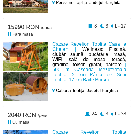
Pensiune Toplița,
Județul Harghita
8
3
1 - 17
15990 RON
/casă
Fără masă
Cazare Revelion Toplița Casa la
Cheie** |
Wellness: Piscină,
ciubăr, saună, bucătărie, masă,
WIFI, sală de mese, terasă,
gradina, foisor, grătar, parcare
|
500 m Cascada Mezotermală
Toplița, 2 km Pârtia de Schi
Toplița, 17 km Băile Borsec
Cabană Toplița,
Județul Harghita
24
3
1 - 38
2040 RON
/pers
Cu masă
Cazare Revelion Toplița