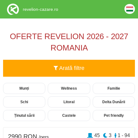
revelion-cazare.ro
OFERTE REVELION 2026 - 2027
ROMANIA
Arată filtre
Munți
Wellness
Familie
Schi
Litoral
Delta Dunării
Ținutul sării
Castele
Pet friendly
45
3
1 - 94
2990 RON
/pers