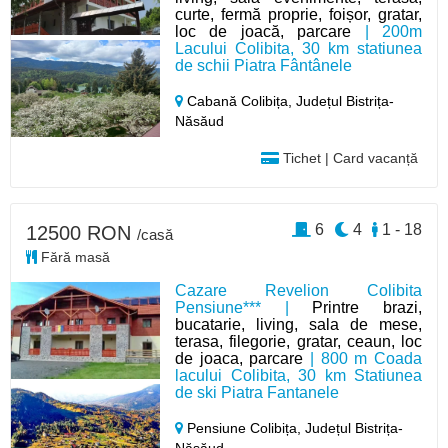
curte, fermă proprie, foișor, gratar,
loc de joacă, parcare
| 200m
Lacului Colibita, 30 km statiunea
de schii Piatra Fântânele
Cabană Colibița,
Județul Bistrița-
Năsăud
Tichet | Card vacanță
6
4
1 - 18
12500 RON
/casă
Fără masă
Cazare Revelion Colibita
Pensiune*** |
Printre brazi,
bucatarie, living, sala de mese,
terasa, filegorie, gratar, ceaun, loc
de joaca, parcare
| 800 m Coada
lacului Colibita, 30 km Statiunea
de ski Piatra Fantanele
Pensiune Colibița,
Județul Bistrița-