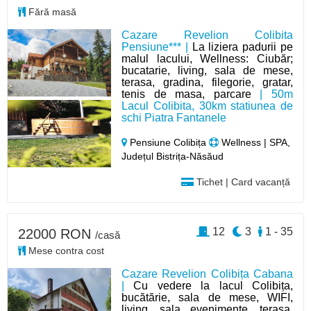
Fără masă
Cazare Revelion Colibita
Pensiune*** |
La liziera padurii pe
malul lacului, Wellness: Ciubăr;
bucatarie, living, sala de mese,
terasa, gradina, filegorie, gratar,
tenis de masa, parcare
| 50m
Lacul Colibita, 30km statiunea de
schi Piatra Fantanele
Pensiune Colibița
Wellness | SPA,
Județul Bistrița-Năsăud
Tichet | Card vacanță
12
3
1 - 35
22000 RON
/casă
Mese contra cost
Cazare Revelion Colibița Cabana
|
Cu vedere la lacul Colibița,
bucătărie, sala de mese, WIFI,
living, sala evenimente, terasa,