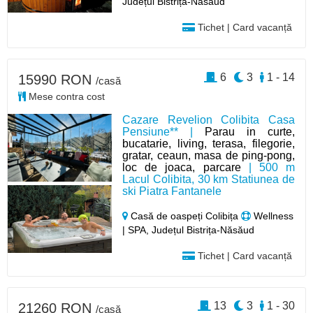
Județul Bistrița-Năsăud
Tichet | Card vacanță
6
3
1 - 14
15990 RON
/casă
Mese contra cost
Cazare Revelion Colibita Casa
Pensiune** |
Parau in curte,
bucatarie, living, terasa, filegorie,
gratar, ceaun, masa de ping-pong,
loc de joaca, parcare
| 500 m
Lacul Colibita, 30 km Statiunea de
ski Piatra Fantanele
Casă de oaspeți Colibița
Wellness
| SPA, Județul Bistrița-Năsăud
Tichet | Card vacanță
13
3
1 - 30
21260 RON
/casă