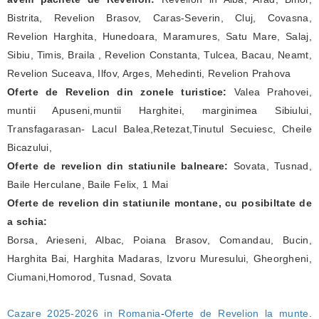
Bistrita, Revelion Brasov, Caras-Severin, Cluj, Covasna,
Revelion Harghita, Hunedoara, Maramures, Satu Mare, Salaj,
Sibiu, Timis, Braila , Revelion Constanta, Tulcea, Bacau, Neamt,
Revelion Suceava, Ilfov, Arges, Mehedinti, Revelion Prahova
Oferte de Revelion din zonele turistice:
Valea Prahovei,
muntii Apuseni,muntii Harghitei, marginimea Sibiului,
Transfagarasan- Lacul Balea,Retezat,Tinutul Secuiesc, Cheile
Bicazului,
Oferte de revelion din statiunile balneare:
Sovata, Tusnad,
Baile Herculane, Baile Felix, 1 Mai
Oferte de revelion din statiunile montane, cu posibiltate de
a schia:
Borsa, Arieseni, Albac, Poiana Brasov, Comandau, Bucin,
Harghita Bai, Harghita Madaras, Izvoru Muresului, Gheorgheni,
Ciumani,Homorod, Tusnad, Sovata
Cazare 2025-2026 in Romania
-
Oferte de Revelion la munte
.