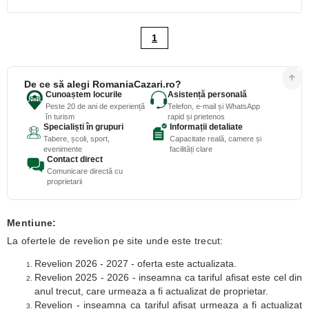
1
De ce să alegi RomaniaCazari.ro?
Cunoaștem locurile
Asistență personală
Peste 20 de ani de experiență
Telefon, e-mail și WhatsApp
în turism
rapid și prietenos
Specialiști în grupuri
Informații detaliate
Tabere, școli, sport,
Capacitate reală, camere și
evenimente
facilități clare
Contact direct
Comunicare directă cu
proprietarii
Mentiune:
La ofertele de revelion pe site unde este trecut:
Revelion 2026 - 2027 - oferta este actualizata.
Revelion 2025 - 2026 - inseamna ca tariful afisat este cel din
anul trecut, care urmeaza a fi actualizat de proprietar.
Revelion - inseamna ca tariful afisat urmeaza a fi actualizat