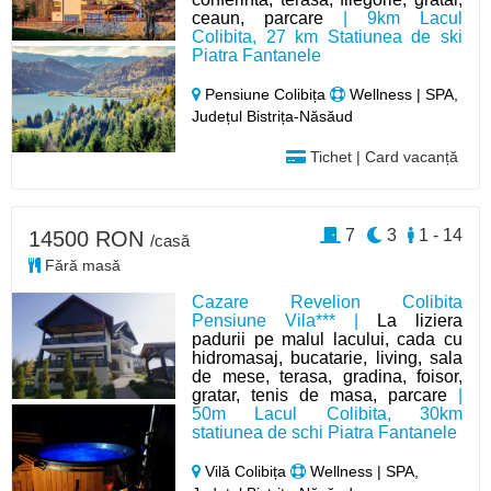
ceaun, parcare
| 9km Lacul
Colibita, 27 km Statiunea de ski
Piatra Fantanele
Pensiune Colibița
Wellness | SPA,
Județul Bistrița-Năsăud
Tichet | Card vacanță
7
3
1 - 14
14500 RON
/casă
Fără masă
Cazare Revelion Colibita
Pensiune Vila*** |
La liziera
padurii pe malul lacului, cada cu
hidromasaj, bucatarie, living, sala
de mese, terasa, gradina, foisor,
gratar, tenis de masa, parcare
|
50m Lacul Colibita, 30km
statiunea de schi Piatra Fantanele
Vilă Colibița
Wellness | SPA,