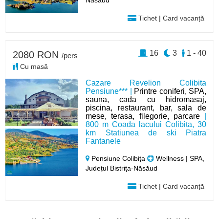
Năsăud
Tichet | Card vacanță
16
3
1 - 40
2080 RON
/pers
Cu masă
Cazare Revelion Colibita
Pensiune*** |
Printre coniferi, SPA,
sauna, cada cu hidromasaj,
piscina, restaurant, bar, sala de
mese, terasa, filegorie, parcare
|
800 m Coada lacului Colibita, 30
km Statiunea de ski Piatra
Fantanele
Pensiune Colibița
Wellness | SPA,
Județul Bistrița-Năsăud
Tichet | Card vacanță