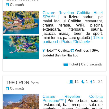
Cu masă
Cazare Revelion Colibita Hotel
SPA*** |
La liziera padurii, pe
malul lacului Colibita, restaurant,
crama, terasa, WIFI, piscina
exterioara, interioara, sauna,
jacuzzi, masaj, teren de sport,
mini-ferma, parcare gratuită
| 19km
partia schi Piatra Fântânele
Hotel*** Colibița
Wellness | SPA,
Județul Bistrița-Năsăud
Tichet | Card vacanță
11
1
1 - 24
1980 RON
/pers
Cu masă
Cazare Revelion Colibita
Pensiune*** |
Printre brazi, sauna,
restaurant, bar, receptie, sala de
conferinta, terasa, filegorie, gratar,