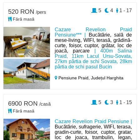
5
4
1 - 17
520 RON
/pers
Fără masă
Cazare Revelion Praid
Pensiune*** |
Bucătărie, sală de
mese-living, WIFI, terasă, grădină-
curte, foișor, cuptor, grătar, loc de
joacă, parcare
| 400m Salina
Praid, 11km Lacul Ursu-Sovata,
27km pârtia de schi Sovata, 28km
pârtia de schi pasul Bucin
Pensiune Praid,
Județul Harghita
5
3
1 - 15
6900 RON
/casă
Fără masă
Cazare Revelion Praid Pensiune |
Bucătărie, sufragerie, WIFI, terasa,
gradin-curte, foisor, cuptor, gratar,
loc de joaca, trambulin, legan,