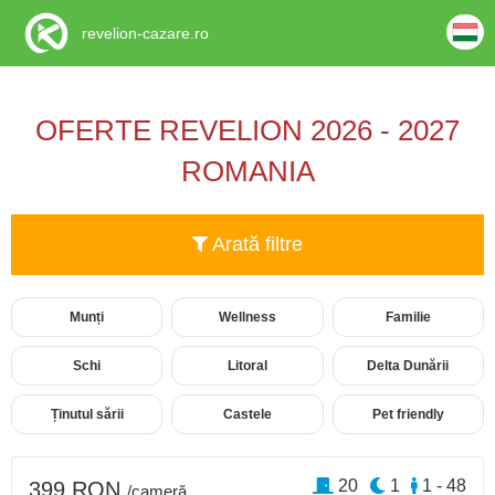
revelion-cazare.ro
OFERTE REVELION 2026 - 2027
ROMANIA
Arată filtre
Munți
Wellness
Familie
Schi
Litoral
Delta Dunării
Ținutul sării
Castele
Pet friendly
20
1
1 - 48
399 RON
/cameră