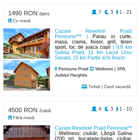
7
3
1 - 21
1490 RON
/pers
Cu masă
Cazare Revelion Praid
Pensiune*** |
Parau in curte,
masa, crama, foisor, grill, teren
sport, loc de joaca copii
| 0,8 km
Salina Praid, 11 km Lacul Ursu
Sovata, 15 km Partie schi Bucin
Pensiune Praid
Wellness | SPA,
Județul Harghita
Tichet | Card vacanță
4
3
1 - 10
4500 RON
/casă
Fără masă
Cazare Revelion Praid Pensiune**
|
Wellness: ciubăr; Lângă Salina
(200 m), bucatarie-living, ciubar,