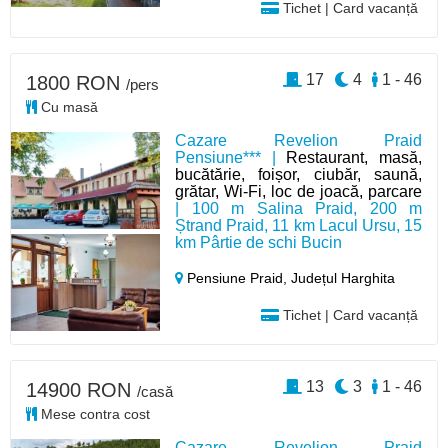
Tichet | Card vacanță
17
4
1 - 46
1800 RON
/pers
Cu masă
Cazare Revelion Praid
Pensiune*** |
Restaurant, masă,
bucătărie, foișor, ciubăr, saună,
grătar, Wi-Fi, loc de joacă, parcare
| 100 m Salina Praid, 200 m
Ștrand Praid, 11 km Lacul Ursu, 15
km Pârtie de schi Bucin
Pensiune Praid,
Județul Harghita
Tichet | Card vacanță
13
3
1 - 46
14900 RON
/casă
Mese contra cost
Cazare Revelion Praid