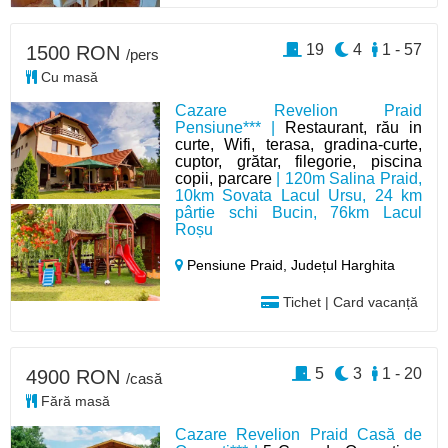
19
4
1 - 57
1500 RON
/pers
Cu masă
Cazare Revelion Praid
Pensiune*** |
Restaurant, rău in
curte, Wifi, terasa, gradina-curte,
cuptor, grătar, filegorie, piscina
copii, parcare
| 120m Salina Praid,
10km Sovata Lacul Ursu, 24 km
pârtie schi Bucin, 76km Lacul
Roșu
Pensiune Praid,
Județul Harghita
Tichet | Card vacanță
5
3
1 - 20
4900 RON
/casă
Fără masă
Cazare Revelion Praid Casă de