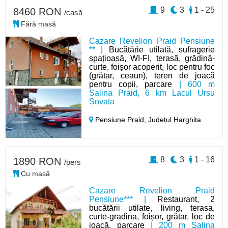
9
3
1 - 25
8460 RON
/casă
Fără masă
Cazare Revelion Praid Pensiune
** |
Bucătărie utilată, sufragerie
spațioasă, WI-FI, terasă, grădină-
curte, foișor acoperit, loc pentru foc
(grătar, ceaun), teren de joacă
pentru copii, parcare
| 600 m
Salina Praid, 6 km Lacul Ursu
Sovata
Pensiune Praid,
Județul Harghita
8
3
1 - 16
1890 RON
/pers
Cu masă
Cazare Revelion Praid
Pensiune*** |
Restaurant, 2
bucătării utilate, living, terasa,
curte-gradina, foișor, grătar, loc de
joacă, parcare
| 200 m Salina