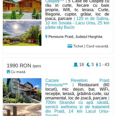
Oaspeți*** |
5 Case de Oaspeți cu
rău in curte, fiecare cu baie
proprie, Wifi, tv, terasa. Curte,
filegorie, cuptor, grătar, loc de
joaca, parcare
| 120 m de Salina,
10 km Sovata - Lacu Ursu, 25 km
pârtie sky Bucin
Pensiune Praid,
Județul Harghita
Tichet | Card vacanță
18
3
1 - 43
1990 RON
/pers
Cu masă
Cazare Revelion Praid
Pensiune*** |
Restaurant (60
locuri), mic dejun, bar, WiFi,
recepție, terasă, grădină-curte, iaz
ornamental, loc de joacă, parcare
|
700m Ștrandul cu apă sărată,
servicii wellness și de tratament
din Praid, 14 km Lacul Ursu-
Sovata