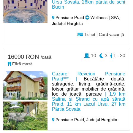
Ursu Sovata, 26km pârtia de schi
Bucin
Pensiune Praid
Wellness | SPA,
Județul Harghita
Tichet | Card vacanță
10
3
1 - 30
16000 RON
/casă
Fără masă
Cazare Reveion Pensiune
Praid*** |
Bucătărie dotată,
sufragerie, living, grădină-curte,
foișor, grătar, mobilier de grădină,
loc de joacă, parcare
| 1,9 km
Salina și Ștrand cu apă sărată
Praid, 11 km Lacul Ursu, 27 km
Pârtia Sovata
Pensiune Praid,
Județul Harghita