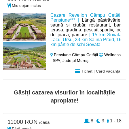
Mic dejun inclus
Cazare Revelion Câmpu Cetății
Pensiune*** |
Lângă păstrăvărie,
saună și ciubăr, restaurant, bar,
terasa, gradina, pescuit sportiv, loc
de joaca, parcare
| 15 km Sovata
Lacul Ursu, 23 km Salina Praid, 16
km pârtie de schi Sovata
Pensiune Câmpu Cetății
Wellness
| SPA, Județul Mureș
Tichet | Card vacanță
Găsiți cazarea visurilor în localitățile
apropiate!
8
3
1 - 18
11000 RON
/casă
Fără masă