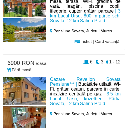
mese, terasa, WIFI, grădină de
vară, leagăn, piscina copii,
filegorie, cuptor, grătar, parcare
| 3
km Lacul Ursu, 800 m pârtie schi
Sovata, 12 km Salina Praid
Pensiune Sovata,
Județul Mureș
Tichet | Card vacanță
6
3
1 - 12
6900 RON
/casă
Fără masă
Cazare Revelion Sovata
Pensiune*** |
Bucătărie utilată, Wi-
Fi, grătar, ceaun, parcare în curte,
încalzire centrală pe gaz
| 3,5 km
Lacul Ursu, közelben Pârtia
Sovata, 12 km Salina Praid
Pensiune Sovata,
Județul Mureș