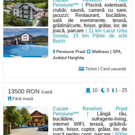
Pensiune*** |
Piscină exterioară,
ciubăr, saună, cameră cu sare,
jacuzzi; Restaurant, bucătărie,
sală de evenimente, terasă,
grădină/curte, foișor, grătar, loc de
joacă, parcare
| 11 km Lacul Ursu
Sovata, 15 km Pârtie de schi
Bucin
Pensiune Praid
Wellness | SPA,
Județul Harghita
Tichet | Card vacanță
10
3
1 - 25
13500 RON
/casă
Fără masă
Cazare Revelion Praid
Pensiune*** |
Lângă râu,
bucătărie, sufragerie-living,
internet WIFI, terasă, grădină-
curte, foișor, cuptor, grătar, loc de
joacă pentru copii, parcare
| 600m