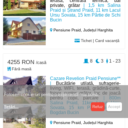
terasă, centrală termică, băi
private, grătar
| 1,5 km Salina
Praid și Ștrand Praid, 11 km Lacul
Ursu Sovata, 15 km Pârtie de Schi
Bucin
Pensiune Praid,
Județul Harghita
Tichet | Card vacanță
8
3
1 - 23
4255 RON
/casă
Fără masă
Cazare Revelion Praid Pensiune**
|
Bucătărie utilată, sufragerie-
living, WIFI, terasă, grădină-curte,
foișor, cuptor, grătar, loc de joacă
Folosim cookie-uri pentru o experiență mai bună.
pentru copii, parcare
| 800m
Salina Praid, 11km Lacul Ursu
Setări
...
Refuz
Accept
Sovata, 15 km Pârtia de Schi
Bogdan Bucin
Pensiune Praid,
Județul Harghita