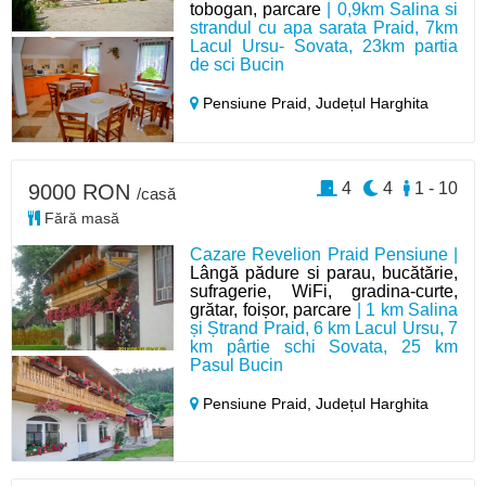
tobogan, parcare
| 0,9km Salina si
strandul cu apa sarata Praid, 7km
Lacul Ursu- Sovata, 23km partia
de sci Bucin
Pensiune Praid,
Județul Harghita
4
4
1 - 10
9000 RON
/casă
Fără masă
Cazare Revelion Praid Pensiune |
Lângă pădure si parau, bucătărie,
sufragerie, WiFi, gradina-curte,
grătar, foișor, parcare
| 1 km Salina
și Ștrand Praid, 6 km Lacul Ursu, 7
km pârtie schi Sovata, 25 km
Pasul Bucin
Pensiune Praid,
Județul Harghita