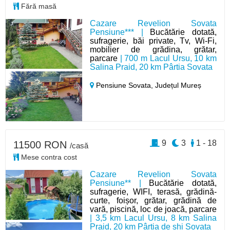
Fără masă
Cazare Revelion Sovata
Pensiune*** |
Bucătărie dotată,
sufragerie, băi private, Tv, Wi-Fi,
mobilier de grădina, grătar,
parcare
| 700 m Lacul Ursu, 10 km
Salina Praid, 20 km Pârtia Sovata
Pensiune Sovata,
Județul Mureș
9
3
1 - 18
11500 RON
/casă
Mese contra cost
Cazare Revelion Sovata
Pensiune** |
Bucătărie dotată,
sufragerie, WIFI, terasă, grădină-
curte, foișor, grătar, grădină de
vară, piscină, loc de joacă, parcare
| 3,5 km Lacul Ursu, 8 km Salina
Praid, 20 km Pârtia de shi Sovata