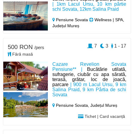
| 1km Lacul Ursu, 10 km pârtie
schi Sovata, 12km Salina Praid
Pensiune Sovata
Wellness | SPA,
Județul Mureș
7
3
1 - 17
500 RON
/pers
Fără masă
Cazare Revelion Sovata
Pensiune** |
Bucătărie utilată,
sufragerie, ciubăr cu apa sărată,
terasă, grătar, loc de joacă,
parcare
| 900 m Lacul Ursu, 9 km
Salina Praid, 9 km Pârtia de schi
Sovata
Pensiune Sovata,
Județul Mureș
Tichet | Card vacanță