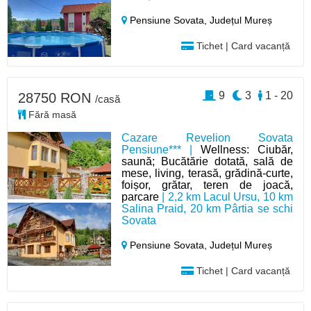
Pensiune Sovata,
Județul Mureș
Tichet | Card vacanță
9
3
1 - 20
28750 RON
/casă
Fără masă
Cazare Revelion Sovata
Pensiune*** |
Wellness: Ciubăr,
saună; Bucătărie dotată, sală de
mese, living, terasă, grădină-curte,
foișor, grătar, teren de joacă,
parcare
| 2,2 km Lacul Ursu, 10 km
Salina Praid, 20 km Pârtia se schi
Sovata
Pensiune Sovata,
Județul Mureș
Tichet | Card vacanță