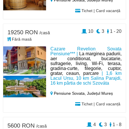
Pensiune Sovata,
Județul Mureș
Tichet | Card vacanță
10
3
1 - 20
19250 RON
/casă
Fără masă
Cazare Revelion Sovata
Pensiune*** |
La marginea padurii,
aer conditionat, bucatarie,
sufragerie, living, Wi-Fi, terasa,
gradina-curte, filegorie, cuptor,
gratar, ceaun, parcare
| 1,6 km
Lacul Ursu, 10 km Salina Parajdi,
16 km pârtia de schi Szováta
Pensiune Sovata,
Județul Mureș
Tichet | Card vacanță
4
3
1 - 8
5600 RON
/casă