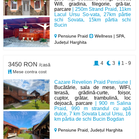
Wifi, gradina, filegorie, gră-tar,
parcare
| 250m Strand Praid, 11km
Lacul Ursu So-vata, 27km pârtie
schi Sovata, 15km pârtia schi
Bucin
Pensiune Praid
Wellness | SPA,
Județul Harghita
4
3
1 - 9
3450 RON
/casă
Mese contra cost
Cazare Revelion Praid Pensiune |
Bucătărie, sala de mese, WIFI,
terasă, grădină-curte, foișor,
cuptor, grătar, trambulină, loc
dejoacă, parcare
| 900 m Salina
Praid, 990 m strandul cu apă
dulce, 7 km Sovata Lacul Ursu, 16
km pârtia de schi Bucin Bogdan
Pensiune Praid,
Județul Harghita