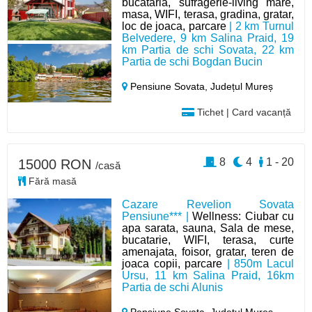
bucataria, sufragerie-living mare,
masa, WIFI, terasa, gradina, gratar,
loc de joaca, parcare
| 2 km Turnul
Belvedere, 9 km Salina Praid, 19
km Partia de schi Sovata, 22 km
Partia de schi Bogdan Bucin
Pensiune Sovata,
Județul Mureș
Tichet | Card vacanță
8
4
1 - 20
15000 RON
/casă
Fără masă
Cazare Revelion Sovata
Pensiune*** |
Wellness: Ciubar cu
apa sarata, sauna, Sala de mese,
bucatarie, WIFI, terasa, curte
amenajata, foisor, gratar, teren de
joaca copii, parcare
| 850m Lacul
Ursu, 11 km Salina Praid, 16km
Partia de schi Alunis