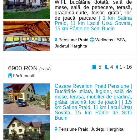
WIFI, bucătărie dotată, sală de
mese, sală de petrecere, terasă,
graădină-curte, foișor, grătar, loc
de joacă, parcare
| 1 km Salina
Praid, 11 km Lacul Ursu Sovata,
15 km Pârtie de Schi Bucin
Pensiune Praid
Wellness | SPA,
Județul Harghita
5
4
1 - 16
6900 RON
/casă
Fără masă
Cazare Revelion Praid Pensiune |
Bucătărie utilată, frigider, sală de
mese, terasă, mobilier de grădină,
grătar, piscină, loc de joacă | | 1,5
km Salina Praid, 11 km Lacul Ursu
Sovata, 15 km Pârtie de Schi
Bucin
Pensiune Praid,
Județul Harghita