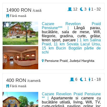
12
3
1 - 32
14900 RON
/casă
Fără masă
Cazare Revelion Praid
Pensiune*** |
Lângă parau,
bucătărie, sala de mese, Wifi,
filegorie, gradina, curte, grătar,
teren sport, parcare
| 1 km Salina
Praid, 11 km Sovata Lacul Ursu,
15 km Bucin Bogdán pârtie de
schi
Pensiune Praid,
Județul Harghita
6
1
1 - 18
400 RON
/cameră
Fără masă
Cazare Revelion Praid Pensiune
** |
Apartamente si camere cu
bucătărie utilată, living, Wifi, TV,
curte-grădină, pavilion, grătar, loc