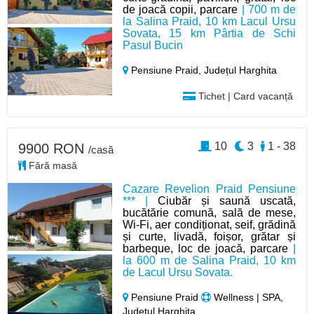
de joacă copii, parcare
| 700 m de
la Salina Praid, 10 km Lacul Ursu
Sovata, 15 km Pârtia de Schi
Pasul Bucin
Pensiune Praid,
Județul Harghita
Tichet | Card vacanță
10
3
1 - 38
9900 RON
/casă
Fără masă
Cazare Revelion Praid Pensiune
*** |
Ciubăr și saună uscată,
bucătărie comună, sală de mese,
Wi-Fi, aer condiționat, seif, grădină
și curte, livadă, foișor, grătar și
barbeque, loc de joacă, parcare
|
la 600 m de Salina Praid, 10 km
de Lacul Ursu Sovata.
Pensiune Praid
Wellness | SPA,
Județul Harghita