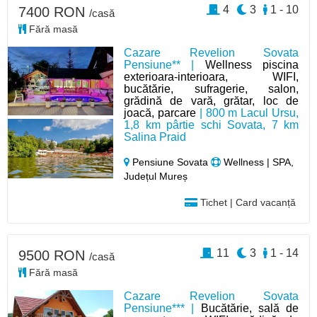
4
3
1 - 10
7400 RON
/casă
Fără masă
Cazare Revelion Sovata
Pensiune** |
Wellness piscina
exterioara-interioara, WIFI,
bucătărie, sufragerie, salon,
grădină de vară, grătar, loc de
joacă, parcare
| 800 m Lacul Ursu,
1,8 km pârtie schi Sovata, 7 km
Salina Praid
Pensiune Sovata
Wellness | SPA,
Județul Mureș
Tichet | Card vacanță
11
3
1 - 14
9500 RON
/casă
Fără masă
Cazare Revelion Sovata
Pensiune*** |
Bucătărie, sală de