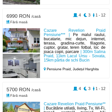
4
3
1 - 12
6990 RON
/casă
Fără masă
Cazare Revelion Praid
Pensiune*** |
Pe malul raului,
bucatarie, mic dejun, internet,
terasa, gradina-curte, filagorie,
cuptor, gratar, teren fotbal, loc de
joaca copii, parcare
| 300m Salina
Praid, 11km Lacul Ursu - Sovata,
15km pârtia de schi Bucin
Pensiune Praid,
Județul Harghita
4
3
1 - 12
5700 RON
/casă
Fără masă
Cazare Revelion Praid Pensiune**
|
Bucătărie utilată, living, Tv, Wi-Fi,