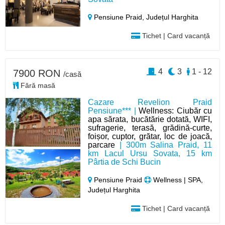
Pensiune Praid,
Județul Harghita
Tichet | Card vacanță
4
3
1 - 12
7900 RON
/casă
Fără masă
Cazare Revelion Praid
Pensiune*** |
Wellness: Ciubăr cu
apa sărata, bucătărie dotată, WIFI,
sufragerie, terasă, grădină-curte,
foișor, cuptor, grătar, loc de joacă,
parcare
| 300m Salina Praid, 11
km Lacul Ursu Sovata, 15 km
Pârtia de Schi Bucin
Pensiune Praid
Wellness | SPA,
Județul Harghita
Tichet | Card vacanță