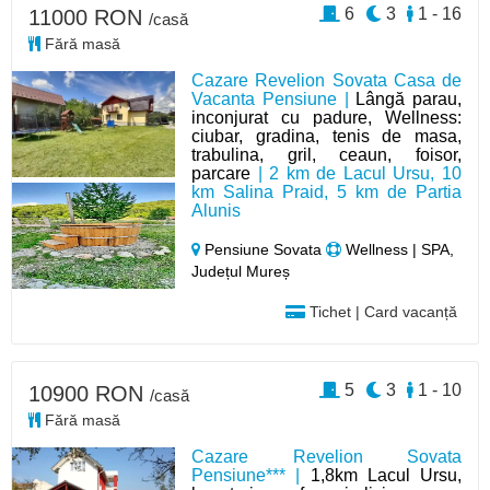
6
3
1 - 16
11000 RON
/casă
Fără masă
Cazare Revelion Sovata Casa de
Vacanta Pensiune |
Lângă parau,
inconjurat cu padure, Wellness:
ciubar, gradina, tenis de masa,
trabulina, gril, ceaun, foisor,
parcare
| 2 km de Lacul Ursu, 10
km Salina Praid, 5 km de Partia
Alunis
Pensiune Sovata
Wellness | SPA,
Județul Mureș
Tichet | Card vacanță
5
3
1 - 10
10900 RON
/casă
Fără masă
Cazare Revelion Sovata
Pensiune*** |
1,8km Lacul Ursu,