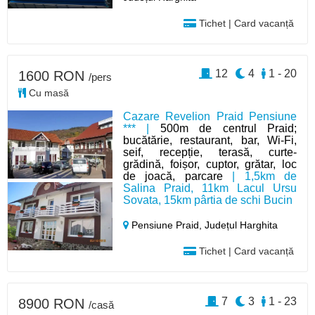
Tichet | Card vacanță
12
4
1 - 20
1600 RON
/pers
Cu masă
Cazare Revelion Praid Pensiune
*** |
500m de centrul Praid;
bucătărie, restaurant, bar, Wi-Fi,
seif, recepție, terasă, curte-
grădină, foișor, cuptor, grătar, loc
de joacă, parcare
| 1,5km de
Salina Praid, 11km Lacul Ursu
Sovata, 15km pârtia de schi Bucin
Pensiune Praid,
Județul Harghita
Tichet | Card vacanță
7
3
1 - 23
8900 RON
/casă