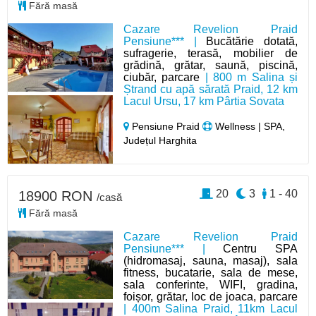
Fără masă
Cazare Revelion Praid
Pensiune*** |
Bucătărie dotată,
sufragerie, terasă, mobilier de
grădină, grătar, saună, piscină,
ciubăr, parcare
| 800 m Salina și
Ștrand cu apă sărată Praid, 12 km
Lacul Ursu, 17 km Pârtia Sovata
Pensiune Praid
Wellness | SPA,
Județul Harghita
20
3
1 - 40
18900 RON
/casă
Fără masă
Cazare Revelion Praid
Pensiune*** |
Centru SPA
(hidromasaj, sauna, masaj), sala
fitness, bucatarie, sala de mese,
sala conferinte, WIFI, gradina,
foișor, grătar, loc de joaca, parcare
| 400m Salina Praid, 11km Lacul