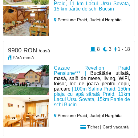
Praid, 11 km Lacul Ursu Sovata,
15 km pârtie de schi Bucsin
Pensiune Praid,
Județul Harghita
8
3
1 - 18
9900 RON
/casă
Fără masă
Cazare Revelion Praid
Pensiune*** |
Bucătărie utilată,
masă, sală de mese, living, WIFI,
foișor, loc de joacă pentru copii,
parcare
| 100m Salina Praid, 150m
plaja cu apă sărată Praid, 11km
Lacul Ursu Sovata, 15km Partie de
schi Bucin
Pensiune Praid,
Județul Harghita
Tichet | Card vacanță