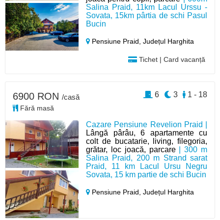
Salina Praid, 11km Lacul Urssu -
Sovata, 15km pârtia de schi Pasul
Bucin
Pensiune Praid,
Județul Harghita
Tichet | Card vacanță
6
3
1 - 18
6900 RON
/casă
Fără masă
Cazare Pensiune Revelion Praid |
Lângă pârâu, 6 apartamente cu
colt de bucatarie, living, filegoria,
grătar, loc joacă, parcare
| 300 m
Salina Praid, 200 m Strand sarat
Praid, 11 km Lacul Ursu Negru
Sovata, 15 km partie de schi Bucin
Pensiune Praid,
Județul Harghita