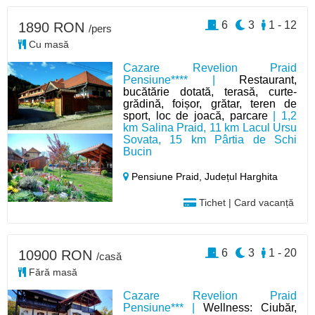
6
3
1 - 12
1890 RON
/pers
Cu masă
Cazare Revelion Praid
Pensiune**** |
Restaurant,
bucătărie dotată, terasă, curte-
grădină, foișor, grătar, teren de
sport, loc de joacă, parcare
| 1,2
km Salina Praid, 11 km Lacul Ursu
Sovata, 15 km Pârtia de Schi
Bucin
Pensiune Praid,
Județul Harghita
Tichet | Card vacanță
6
3
1 - 20
10900 RON
/casă
Fără masă
Cazare Revelion Praid
Pensiune*** |
Wellness: Ciubăr,