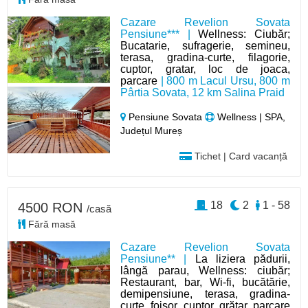
Cazare Revelion Sovata
Pensiune*** |
Wellness: Ciubăr;
Bucatarie, sufragerie, semineu,
terasa, gradina-curte, filagorie,
cuptor, gratar, loc de joaca,
parcare
| 800 m Lacul Ursu, 800 m
Pârtia Sovata, 12 km Salina Praid
Pensiune Sovata
Wellness | SPA,
Județul Mureș
Tichet | Card vacanță
18
2
1 - 58
4500 RON
/casă
Fără masă
Cazare Revelion Sovata
Pensiune** |
La liziera pădurii,
lângă parau, Wellness: ciubăr;
Restaurant, bar, Wi-fi, bucătărie,
demipensiune, terasa, gradina-
curte, foișor, cuptor, grătar, parcare