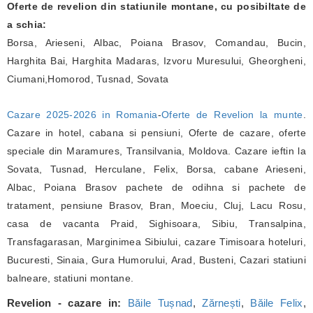
Oferte de revelion din statiunile montane, cu posibiltate de
a schia:
Borsa, Arieseni, Albac, Poiana Brasov, Comandau, Bucin,
Harghita Bai, Harghita Madaras, Izvoru Muresului, Gheorgheni,
Ciumani,Homorod, Tusnad, Sovata
Cazare 2025-2026 in Romania
-
Oferte de Revelion la munte
.
Cazare in hotel, cabana si pensiuni, Oferte de cazare, oferte
speciale din Maramures, Transilvania, Moldova. Cazare ieftin la
Sovata, Tusnad, Herculane, Felix, Borsa, cabane Arieseni,
Albac, Poiana Brasov pachete de odihna si pachete de
tratament, pensiune Brasov, Bran, Moeciu, Cluj, Lacu Rosu,
casa de vacanta Praid, Sighisoara, Sibiu, Transalpina,
Transfagarasan, Marginimea Sibiului, cazare Timisoara hoteluri,
Bucuresti, Sinaia, Gura Humorului, Arad, Busteni, Cazari statiuni
balneare, statiuni montane.
Revelion - cazare in:
Băile Tușnad
,
Zărnești
,
Băile Felix
,