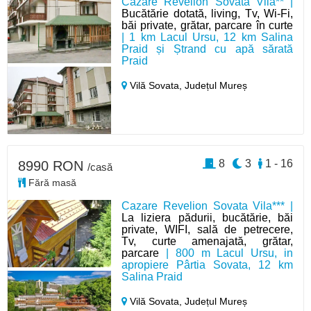
Cazare Revelion Sovata Vila** |
Bucătărie dotată, living, Tv, Wi-Fi,
băi private, grătar, parcare în curte
| 1 km Lacul Ursu, 12 km Salina
Praid și Ștrand cu apă sărată
Praid
Vilă Sovata,
Județul Mureș
8
3
1 - 16
8990 RON
/casă
Fără masă
Cazare Revelion Sovata Vila*** |
La liziera pădurii, bucătărie, băi
private, WIFI, sală de petrecere,
Tv, curte amenajată, grătar,
parcare
| 800 m Lacul Ursu, in
apropiere Pârtia Sovata, 12 km
Salina Praid
Vilă Sovata,
Județul Mureș