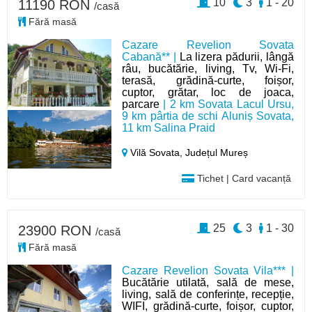
10
3
1 - 20
11190 RON
/casă
Fără masă
Cazare Revelion Sovata
Cabană** |
La lizera pădurii, lângă
râu, bucătărie, living, Tv, Wi-Fi,
terasă, grădină-curte, foișor,
cuptor, grătar, loc de joaca,
parcare
| 2 km Sovata Lacul Ursu,
9 km pârtia de schi Aluniș Sovata,
11 km Salina Praid
Vilă Sovata,
Județul Mureș
Tichet | Card vacanță
25
3
1 - 30
23900 RON
/casă
Fără masă
Cazare Revelion Sovata Vila*** |
Bucătărie utilată, sală de mese,
living, sală de conferințe, recepție,
WIFI, grădină-curte, foișor, cuptor,