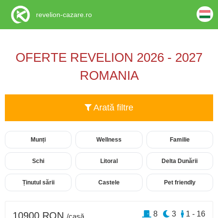
revelion-cazare.ro
OFERTE REVELION 2026 - 2027
ROMANIA
Arată filtre
Munți
Wellness
Familie
Schi
Litoral
Delta Dunării
Ținutul sării
Castele
Pet friendly
8
3
1 - 16
10900 RON
/casă