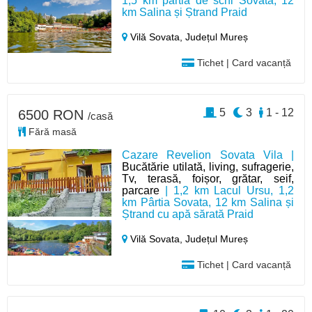
1,5 km pârtia de schi Sovata, 12
km Salina și Ștrand Praid
Vilă Sovata,
Județul Mureș
Tichet | Card vacanță
5
3
1 - 12
6500 RON
/casă
Fără masă
Cazare Revelion Sovata Vila |
Bucătărie utilată, living, sufragerie,
Tv, terasă, foișor, grătar, seif,
parcare
| 1,2 km Lacul Ursu, 1,2
km Pârtia Sovata, 12 km Salina și
Ștrand cu apă sărată Praid
Vilă Sovata,
Județul Mureș
Tichet | Card vacanță