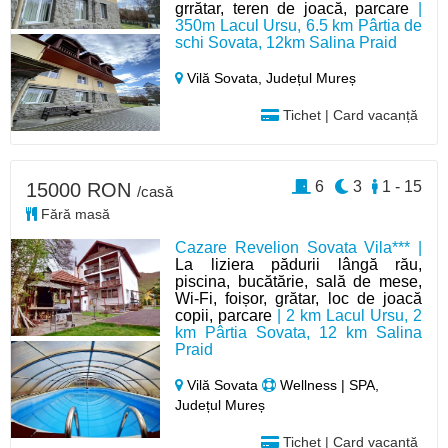
grrătar, teren de joacă, parcare
|
350m Lacul Ursu, 6.5 km Pârtia de
schi Sovata, 12km Salina Praid
Vilă Sovata,
Județul Mureș
Tichet | Card vacanță
6
3
1 - 15
15000 RON
/casă
Fără masă
Cazare Revelion Sovata Vila*** |
La liziera pădurii lângă rău,
piscina, bucătărie, sală de mese,
Wi-Fi, foișor, grătar, loc de joacă
copii, parcare
| 2 km Lacul Ursu, 2
km Pârtia Sovata, 12 km Salina
Praid
Vilă Sovata
Wellness | SPA,
Județul Mureș
Tichet | Card vacanță