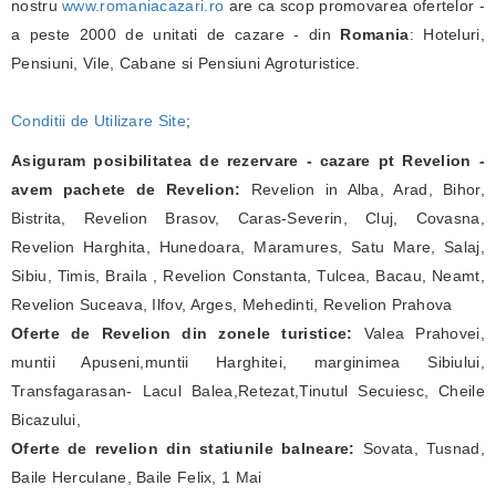
nostru
www.romaniacazari.ro
are ca scop promovarea ofertelor -
a peste 2000 de unitati de cazare - din
Romania
: Hoteluri,
Pensiuni, Vile, Cabane si Pensiuni Agroturistice.
Conditii de Utilizare Site
;
Asiguram posibilitatea de rezervare - cazare pt Revelion -
avem pachete de Revelion:
Revelion in Alba, Arad, Bihor,
Bistrita, Revelion Brasov, Caras-Severin, Cluj, Covasna,
Revelion Harghita, Hunedoara, Maramures, Satu Mare, Salaj,
Sibiu, Timis, Braila , Revelion Constanta, Tulcea, Bacau, Neamt,
Revelion Suceava, Ilfov, Arges, Mehedinti, Revelion Prahova
Oferte de Revelion din zonele turistice:
Valea Prahovei,
muntii Apuseni,muntii Harghitei, marginimea Sibiului,
Transfagarasan- Lacul Balea,Retezat,Tinutul Secuiesc, Cheile
Bicazului,
Oferte de revelion din statiunile balneare:
Sovata, Tusnad,
Baile Herculane, Baile Felix, 1 Mai