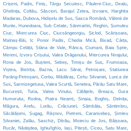
Crișeni
,
Padis
,
Finiș
,
Târgu Secuiesc
,
Păuleni-Ciuc
,
Dealu
,
Ghelința
,
Coltău
,
Săsciori
,
Barajul Zetea
,
Izvoare
,
Harghita
Madaras
,
Dubova
,
Hidișelu de Sus
,
Sasca Română
,
Vălenii de
Munte
,
Hunedoara
,
Sub Cetate
,
Sânmartin
,
Reghin
,
Șumuleu
Ciuc, Miercurea Ciuc
,
Ciucsângeorgiu
,
Șiclod
,
Scărișoara
,
Malnaș-Băi
,
Ic Ponor Padis
,
Chedia Mică
,
Bixad
,
Cârța
,
Câmpu Cetății
,
Stâna de Vale
,
Rânca
,
Ciumani
,
Baia Sprie
,
Mereni
,
Izvoru Crișului
,
Valea Drăganului
,
Miercurea Nirajului
,
Rona de Jos
,
Bușteni
,
Sebeș
,
Timișu de Sus
,
Frumoasa
,
Viștea
,
Bistrița
,
Bazna
,
Lacu Sărat
,
Petroșani
,
Statiunea
Parâng-Petroșani
,
Corbu
,
Mădăraș
,
Cehu Silvaniei
,
Lunca de
Sus
,
Sarmizegetusa
,
Valea Scurtă
,
Senetea
,
Pârâu Satu Mare
,
București
,
Turia
,
Valea Vinului
,
Călățele
,
Breaza
,
Gura
Humorului
,
Rodna
,
Piatra Neamț
,
Sinaia
,
Boghiș
,
Delnița
,
Măgura
,
Arefu
,
Lorău
,
Crăciunel
,
Sâmbăta
,
Sântimbru
,
Săcălășeni
,
Șugag
,
Râșnov
,
Pietreni
,
Caransebeș
,
Șimleu
Silvaniei
,
Zalău
,
Saschiz
,
Ditrău
,
Moieciu de Jos
,
Băișoara
,
Rucăr
,
Nădejdea
,
Ighiu/Ighìo
,
Iași
,
Pitești
,
Ciceu
,
Satu Mare
,