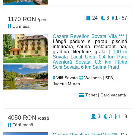
24
3
1 - 57
1170 RON
/pers
Cu masă
Cazare Revelion Sovata Vila *** |
Lângă pădure si parau, piscină
interioară, saună, restaurant, bar,
grădina, filegforie, gratar
| 100 m
Sovata Lacul Ursu, 0,4 km Parc
Aventură Sovata, 0,8 km Pârtie
Schi Sovata, 6 km Salina Praid
Vilă Sovata
Wellness | SPA,
Județul Mureș
Tichet | Card vacanță
3
3
1 - 9
4050 RON
/casă
Fără masă
Cazare Revelion Praid Vila*** |
Cu