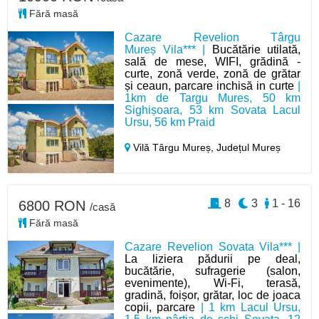
Fără masă
Cazare Revelion Târgu
Mureș Vila*** |
Bucătărie utilată,
sală de mese, WIFI, grădină -
curte, zonă verde, zonă de grătar
și ceaun, parcare inchisă in curte
|
1km de Targu Mures, 50 km
Sighișoara, 53 km Sovata Lacul
Ursu, 56 km Praid
Vilă Târgu Mureș,
Județul Mureș
8
3
1 - 16
6800 RON
/casă
Fără masă
Cazare Revelion Sovata Vila*** |
La liziera pădurii pe deal,
bucătărie, sufragerie (salon,
evenimente), Wi-Fi, terasă,
gradină, foișor, grătar, loc de joaca
copii, parcare
| 1 km Lacul Ursu,