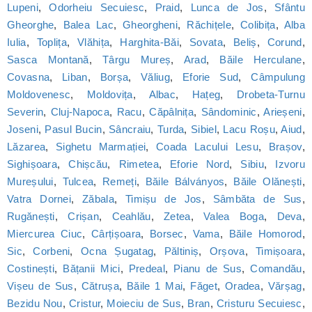
Lupeni
,
Odorheiu Secuiesc
,
Praid
,
Lunca de Jos
,
Sfântu
Gheorghe
,
Balea Lac
,
Gheorgheni
,
Răchițele
,
Colibița
,
Alba
Iulia
,
Toplița
,
Vlăhița
,
Harghita-Băi
,
Sovata
,
Beliș
,
Corund
,
Sasca Montană
,
Târgu Mureș
,
Arad
,
Băile Herculane
,
Covasna
,
Liban
,
Borșa
,
Văliug
,
Eforie Sud
,
Câmpulung
Moldovenesc
,
Moldovița
,
Albac
,
Hațeg
,
Drobeta-Turnu
Severin
,
Cluj-Napoca
,
Racu
,
Căpâlnița
,
Sândominic
,
Arieșeni
,
Joseni
,
Pasul Bucin
,
Sâncraiu
,
Turda
,
Sibiel
,
Lacu Roșu
,
Aiud
,
Lăzarea
,
Sighetu Marmației
,
Coada Lacului Lesu
,
Brașov
,
Sighișoara
,
Chișcău
,
Rimetea
,
Eforie Nord
,
Sibiu
,
Izvoru
Mureșului
,
Tulcea
,
Remeți
,
Băile Bálványos
,
Băile Olănești
,
Vatra Dornei
,
Zăbala
,
Timișu de Jos
,
Sâmbăta de Sus
,
Rugănești
,
Crișan
,
Ceahlău
,
Zetea
,
Valea Boga
,
Deva
,
Miercurea Ciuc
,
Cârțișoara
,
Borsec
,
Vama
,
Băile Homorod
,
Sic
,
Corbeni
,
Ocna Șugatag
,
Păltiniș
,
Orșova
,
Timișoara
,
Costinești
,
Bățanii Mici
,
Predeal
,
Pianu de Sus
,
Comandău
,
Vișeu de Sus
,
Cătrușa
,
Băile 1 Mai
,
Făget
,
Oradea
,
Vărșag
,
Bezidu Nou
,
Cristur
,
Moieciu de Sus
,
Bran
,
Cristuru Secuiesc
,