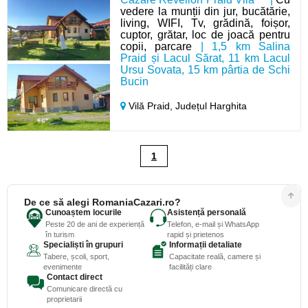
vedere la munții din jur, bucătărie,
living, WIFI, Tv, grădină, foișor,
cuptor, grătar, loc de joacă pentru
copii, parcare
| 1,5 km Salina
Praid și Lacul Sărat, 11 km Lacul
Ursu Sovata, 15 km pârtia de Schi
Bucin
Vilă Praid,
Județul Harghita
1
De ce să alegi RomaniaCazari.ro?
Cunoaștem locurile
Asistență personală
Peste 20 de ani de experiență
Telefon, e-mail și WhatsApp
în turism
rapid și prietenos
Specialiști în grupuri
Informații detaliate
Tabere, școli, sport,
Capacitate reală, camere și
evenimente
facilități clare
Contact direct
Comunicare directă cu
proprietarii