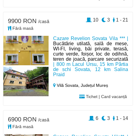
10
3
1 - 21
9900 RON
/casă
Fără masă
Cazare Revelion Sovata Vila *** |
Bucătărie utilată, sală de mese,
WI-FI, living, băi private, terasă,
curte verde, foișor, loc de odihnă,
teren de joacă, parcare securizată
| 800 m Lacul Ursu, 15 km Pârtia
de schi Sovata, 12 km Salina
Praid
Vilă Sovata,
Județul Mureș
Tichet | Card vacanță
6
3
1 - 14
6900 RON
/casă
Fără masă