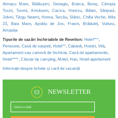
Almașu Mare
,
Bălăușeri
,
Geoagiu
,
Bratca
,
Beiuș
,
Câmpia
Turzii
,
Tureni
,
Armășeni
,
Cacica
,
Horezu
,
Bălan
,
Sânpaul
,
Jidvei
,
Târgu Neamț
,
Horea
,
Tarcău
,
Slănic
,
Chilia Veche
,
Mila
23
,
Baia Mare
,
Apoldu de Jos
,
Frasin
,
Brăduleț
,
Vulturu
,
Ampoița
Tipurile de cazări închiriabile de Revelion:
Hotel***
,
Pensiune
,
Casă de oaspeți
,
Hotel**
,
Cabană
,
Hostel
,
Vilă
,
Apartament sau cameră de închiriat
,
Casă de apartamente
,
Hotel****
,
Căsuțe tip camping
,
Motel
,
Han
,
Hotel-apartament
Informații despre tichete și card de vacanță
NEWSLETTER