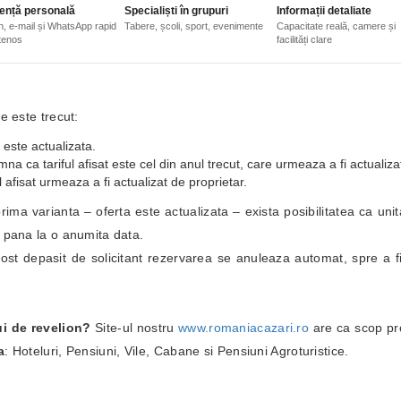
ență personală
Specialiști în grupuri
Informații detaliate
n, e-mail și WhatsApp rapid
Tabere, școli, sport, evenimente
Capacitate reală, camere și
etenos
facilități clare
e este trecut:
 este actualizata.
a ca tariful afisat este cel din anul trecut, care urmeaza a fi actualiza
 afisat urmeaza a fi actualizat de proprietar.
i prima varianta – oferta este actualizata – exista posibilitatea ca un
i pana la o anumita data.
fost depasit de solicitant rezervarea se anuleaza automat, spre a fi
ui de revelion?
Site-ul nostru
www.romaniacazari.ro
are ca scop pr
a
: Hoteluri, Pensiuni, Vile, Cabane si Pensiuni Agroturistice.