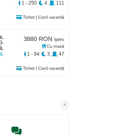
1 - 250
4
111
Tichet | Card vacanță
t,
3880 RON
/pers
0-
Cu masă
ă,
a,
1 - 94
3
47
Tichet | Card vacanță