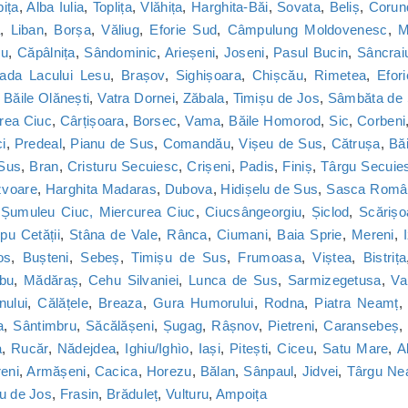
bița
,
Alba Iulia
,
Toplița
,
Vlăhița
,
Harghita-Băi
,
Sovata
,
Beliș
,
Corun
a
,
Liban
,
Borșa
,
Văliug
,
Eforie Sud
,
Câmpulung Moldovenesc
,
M
cu
,
Căpâlnița
,
Sândominic
,
Arieșeni
,
Joseni
,
Pasul Bucin
,
Sâncrai
ada Lacului Lesu
,
Brașov
,
Sighișoara
,
Chișcău
,
Rimetea
,
Efor
,
Băile Olănești
,
Vatra Dornei
,
Zăbala
,
Timișu de Jos
,
Sâmbăta de
rea Ciuc
,
Cârțișoara
,
Borsec
,
Vama
,
Băile Homorod
,
Sic
,
Corbeni
i
,
Predeal
,
Pianu de Sus
,
Comandău
,
Vișeu de Sus
,
Cătrușa
,
Băi
 Sus
,
Bran
,
Cristuru Secuiesc
,
Crișeni
,
Padis
,
Finiș
,
Târgu Secuie
zvoare
,
Harghita Madaras
,
Dubova
,
Hidișelu de Sus
,
Sasca Româ
,
Șumuleu Ciuc, Miercurea Ciuc
,
Ciucsângeorgiu
,
Șiclod
,
Scărișo
u Cetății
,
Stâna de Vale
,
Rânca
,
Ciumani
,
Baia Sprie
,
Mereni
,
os
,
Bușteni
,
Sebeș
,
Timișu de Sus
,
Frumoasa
,
Viștea
,
Bistrița
bu
,
Mădăraș
,
Cehu Silvaniei
,
Lunca de Sus
,
Sarmizegetusa
,
Va
nului
,
Călățele
,
Breaza
,
Gura Humorului
,
Rodna
,
Piatra Neamț
a
,
Sântimbru
,
Săcălășeni
,
Șugag
,
Râșnov
,
Pietreni
,
Caransebeș
a
,
Rucăr
,
Nădejdea
,
Ighiu/Ighìo
,
Iași
,
Pitești
,
Ciceu
,
Satu Mare
,
A
reni
,
Armășeni
,
Cacica
,
Horezu
,
Bălan
,
Sânpaul
,
Jidvei
,
Târgu Ne
u de Jos
,
Frasin
,
Brăduleț
,
Vulturu
,
Ampoița