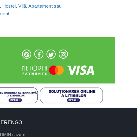
,
Hostel
,
Vilă
,
Apartament sau
ament
KERENGO
DMIN cazare