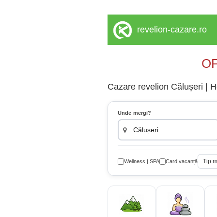
revelion-cazare.ro
OF
Cazare revelion Călușeri | Ho
Unde mergi?
Tip 
Wellness | SPA
Card vacanță