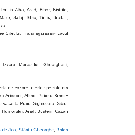
ion in Alba, Arad, Bihor, Bistrita,
re, Salaj, Sibiu, Timis, Braila ,
ova
ea Sibiului, Transfagarasan- Lacul
 Izvoru Muresului, Gheorgheni,
erte de cazare, oferte speciale din
ne Arieseni, Albac, Poiana Brasov
 vacanta Praid, Sighisoara, Sibiu,
a Humorului, Arad, Busteni, Cazari
 de Jos
,
Sfântu Gheorghe
,
Balea