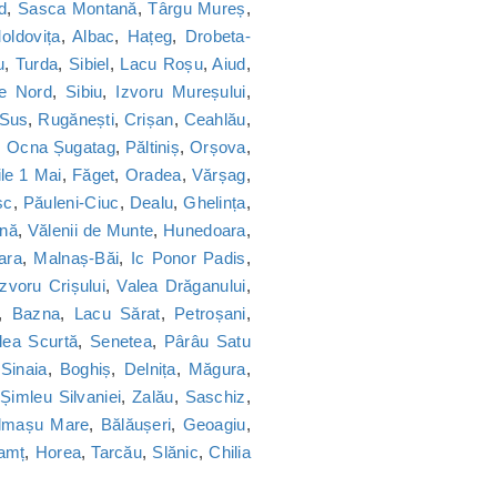
d
,
Sasca Montană
,
Târgu Mureș
,
oldovița
,
Albac
,
Hațeg
,
Drobeta-
u
,
Turda
,
Sibiel
,
Lacu Roșu
,
Aiud
,
ie Nord
,
Sibiu
,
Izvoru Mureșului
,
 Sus
,
Rugănești
,
Crișan
,
Ceahlău
,
,
Ocna Șugatag
,
Păltiniș
,
Orșova
,
le 1 Mai
,
Făget
,
Oradea
,
Vărșag
,
sc
,
Păuleni-Ciuc
,
Dealu
,
Ghelința
,
nă
,
Vălenii de Munte
,
Hunedoara
,
ara
,
Malnaș-Băi
,
Ic Ponor Padis
,
Izvoru Crișului
,
Valea Drăganului
,
,
Bazna
,
Lacu Sărat
,
Petroșani
,
lea Scurtă
,
Senetea
,
Pârâu Satu
,
Sinaia
,
Boghiș
,
Delnița
,
Măgura
,
,
Șimleu Silvaniei
,
Zalău
,
Saschiz
,
lmașu Mare
,
Bălăușeri
,
Geoagiu
,
amț
,
Horea
,
Tarcău
,
Slănic
,
Chilia