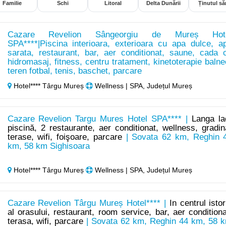
Familie
Schi
Litoral
Delta Dunării
Ținutul săr
Cazare Revelion Sângeorgiu de Mureș Hot
SPA****|Piscina interioara, exterioara cu apa dulce, a
sarata, restaurant, bar, aer conditionat, saune, cada 
hidromasaj, fitness, centru tratament, kinetoterapie balne
teren fotbal, tenis, baschet, parcare
Hotel**** Târgu Mureș
Wellness | SPA, Județul Mureș
Cazare Revelion Targu Mures Hotel SPA**** |
Langa la
piscină, 2 restaurante, aer conditionat, wellness, gradin
terase, wifi, foişoare, parcare
| Sovata 62 km, Reghin 
km, 58 km Sighisoara
Hotel**** Târgu Mureș
Wellness | SPA, Județul Mureș
Cazare Revelion Târgu Mureș Hotel**** |
In centrul istor
al orasului, restaurant, room service, bar, aer conditiona
terasa, wifi, parcare
| Sovata 62 km, Reghin 44 km, 58 