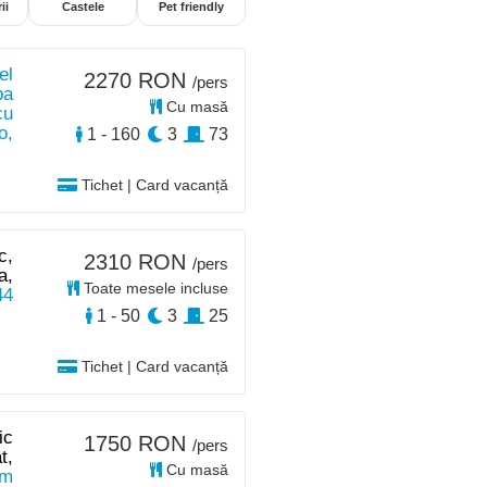
ii
Castele
Pet friendly
el
2270 RON
/pers
pa
Cu masă
cu
o,
1 - 160
3
73
Tichet | Card vacanță
c,
2310 RON
/pers
a,
Toate mesele incluse
44
1 - 50
3
25
Tichet | Card vacanță
ic
1750 RON
/pers
t,
Cu masă
km