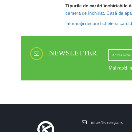
Tipurile de cazări închiriabile 
cameră de închiriat
,
Casă de apa
Informații despre tichete și card
NEWSLETTER
Mai rapid, m
info@kerengo.ro