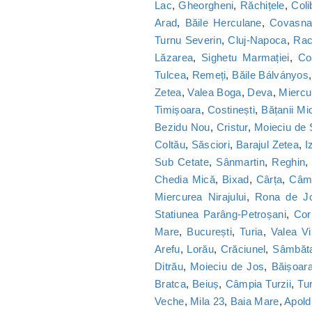
Lac
,
Gheorgheni
,
Răchițele
,
Coli
Arad
,
Băile Herculane
,
Covasn
Turnu Severin
,
Cluj-Napoca
,
Ra
Lăzarea
,
Sighetu Marmației
,
Co
Tulcea
,
Remeți
,
Băile Bálványos
Zetea
,
Valea Boga
,
Deva
,
Miercu
Timișoara
,
Costinești
,
Bățanii Mic
Bezidu Nou
,
Cristur
,
Moieciu de
Coltău
,
Săsciori
,
Barajul Zetea
,
I
Sub Cetate
,
Sânmartin
,
Reghin
Chedia Mică
,
Bixad
,
Cârța
,
Câmp
Miercurea Nirajului
,
Rona de J
Statiunea Parâng-Petroșani
,
Cor
Mare
,
București
,
Turia
,
Valea Vi
Arefu
,
Lorău
,
Crăciunel
,
Sâmbăt
Ditrău
,
Moieciu de Jos
,
Băișoar
Bratca
,
Beiuș
,
Câmpia Turzii
,
Tu
Veche
,
Mila 23
,
Baia Mare
,
Apold