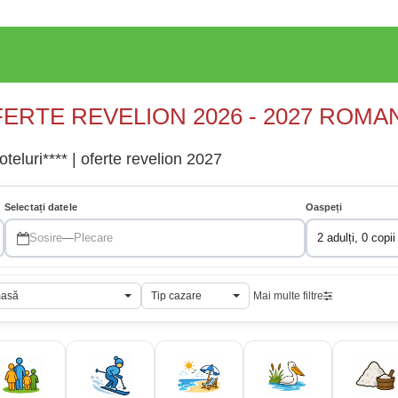
ERTE REVELION 2026 - 2027 ROMA
teluri**** | oferte revelion 2027
Selectați datele
Oaspeți
Sosire
—
Plecare
2 adulți, 0 copii
masă
Tip cazare
Mai multe filtre