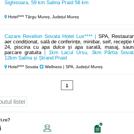
Sighisoara, 59 km Salina Praid 58 km
Hotel**** Târgu Mureș,
Județul Mureș
Cazare Revelion Sovata Hotel Lux**** |
SPA, Restauran
aer condiționat, sală de conferințe, minibar, seif, recepție 
24, piscina cu apa dulce și apa sarată, masaj, saun
parcare gratuita
| 1km Lacul Ursu, 3km Pârtia Sovat
12km Salina și Ștrand Praid
Hotel**** Sovata
Wellness | SPA, Județul Mureș
1
tul listei
i.ro?