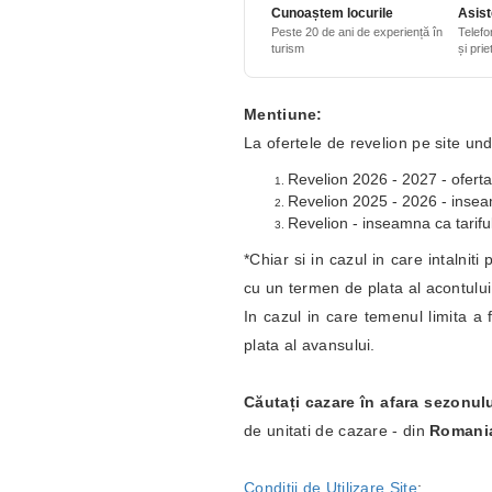
Cunoaștem locurile
Asist
Peste 20 de ani de experiență în
Telefo
turism
și pri
Mentiune:
La ofertele de revelion pe site und
Revelion 2026 - 2027 - oferta
Revelion 2025 - 2026 - inseamn
Revelion - inseamna ca tariful
*Chiar si in cazul in care intalnit
cu un termen de plata al acontulu
In cazul in care temenul limita a 
plata al avansului.
Căutați cazare în afara sezonul
de unitati de cazare - din
Romani
Conditii de Utilizare Site
;