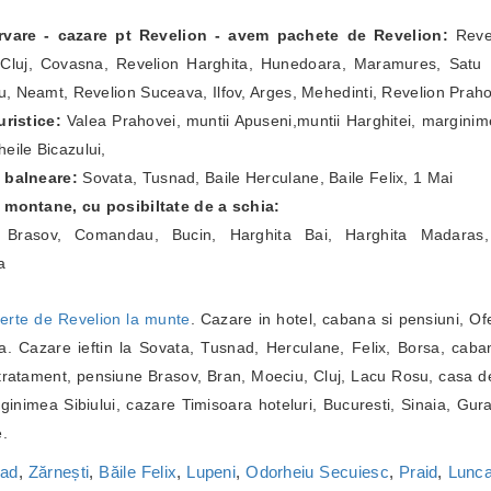
ervare - cazare pt Revelion - avem pachete de Revelion:
Revel
Cluj, Covasna, Revelion Harghita, Hunedoara, Maramures, Satu Ma
, Neamt, Revelion Suceava, Ilfov, Arges, Mehedinti, Revelion Prah
ristice:
Valea Prahovei, muntii Apuseni,muntii Harghitei, marginim
eile Bicazului,
e balneare:
Sovata, Tusnad, Baile Herculane, Baile Felix, 1 Mai
e montane, cu posibiltate de a schia:
a Brasov, Comandau, Bucin, Harghita Bai, Harghita Madaras,
a
erte de Revelion la munte
. Cazare in hotel, cabana si pensiuni, Of
. Cazare ieftin la Sovata, Tusnad, Herculane, Felix, Borsa, caba
ratament, pensiune Brasov, Bran, Moeciu, Cluj, Lacu Rosu, casa de
inimea Sibiului, cazare Timisoara hoteluri, Bucuresti, Sinaia, Gur
e.
nad
,
Zărnești
,
Băile Felix
,
Lupeni
,
Odorheiu Secuiesc
,
Praid
,
Lunca