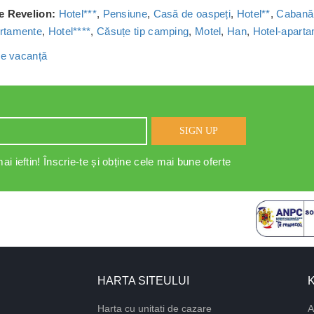
de Revelion:
Hotel***
,
Pensiune
,
Casă de oaspeți
,
Hotel**
,
Cabană
rtamente
,
Hotel****
,
Căsuțe tip camping
,
Motel
,
Han
,
Hotel-apart
 de vacanță
SIGN UP
ai ieftin! Înscrie-te și obține cele mai bune oferte
HARTA SITEULUI
Harta cu unitati de cazare
A