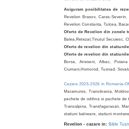
Asiguram posibilitatea de rez
Revelion Brasov, Caras-Severin, 
Revelion Constanta, Tulcea, Bacau
Oferte de Revelion din zonele tu
Balea,Retezat,Tinutul Secuiesc, Ch
Oferte de revelion din statiunil
Oferte de revelion din statiunil
Borsa, Arieseni, Albac, Poian
Ciumani,Homorod, Tusnad, Sovat
Cazare 2025-2026 in Romania
-
Of
Maramures, Transilvania, Moldova
pachete de odihna si pachete de t
Transalpina, Transfagarasan, Marg
statiuni balneare, statiuni montan
Revelion - cazare in:
Băile Tuș