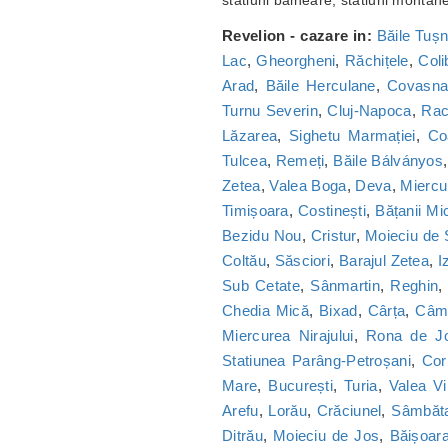
statiuni balneare, statiuni montan
Revelion - cazare in:
Băile Tuș
Lac
,
Gheorgheni
,
Răchițele
,
Coli
Arad
,
Băile Herculane
,
Covasn
Turnu Severin
,
Cluj-Napoca
,
Ra
Lăzarea
,
Sighetu Marmației
,
Co
Tulcea
,
Remeți
,
Băile Bálványos
Zetea
,
Valea Boga
,
Deva
,
Miercu
Timișoara
,
Costinești
,
Bățanii Mic
Bezidu Nou
,
Cristur
,
Moieciu de
Coltău
,
Săsciori
,
Barajul Zetea
,
I
Sub Cetate
,
Sânmartin
,
Reghin
Chedia Mică
,
Bixad
,
Cârța
,
Câmp
Miercurea Nirajului
,
Rona de J
Statiunea Parâng-Petroșani
,
Cor
Mare
,
București
,
Turia
,
Valea Vi
Arefu
,
Lorău
,
Crăciunel
,
Sâmbăt
Ditrău
,
Moieciu de Jos
,
Băișoar