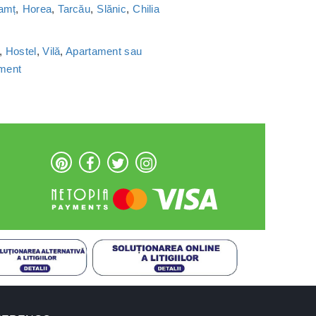
amț
,
Horea
,
Tarcău
,
Slănic
,
Chilia
,
Hostel
,
Vilă
,
Apartament sau
ament