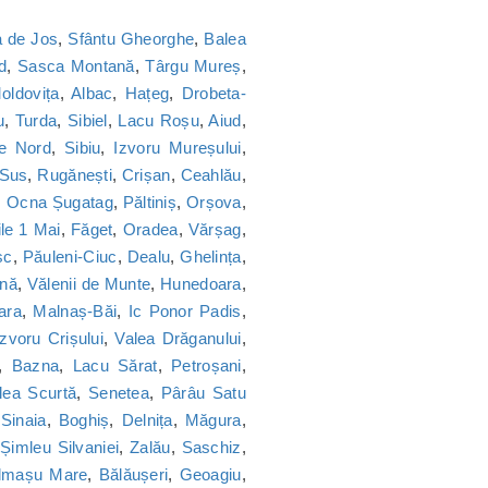
 de Jos
,
Sfântu Gheorghe
,
Balea
d
,
Sasca Montană
,
Târgu Mureș
,
oldovița
,
Albac
,
Hațeg
,
Drobeta-
u
,
Turda
,
Sibiel
,
Lacu Roșu
,
Aiud
,
ie Nord
,
Sibiu
,
Izvoru Mureșului
,
 Sus
,
Rugănești
,
Crișan
,
Ceahlău
,
,
Ocna Șugatag
,
Păltiniș
,
Orșova
,
le 1 Mai
,
Făget
,
Oradea
,
Vărșag
,
sc
,
Păuleni-Ciuc
,
Dealu
,
Ghelința
,
nă
,
Vălenii de Munte
,
Hunedoara
,
ara
,
Malnaș-Băi
,
Ic Ponor Padis
,
Izvoru Crișului
,
Valea Drăganului
,
,
Bazna
,
Lacu Sărat
,
Petroșani
,
lea Scurtă
,
Senetea
,
Pârâu Satu
,
Sinaia
,
Boghiș
,
Delnița
,
Măgura
,
,
Șimleu Silvaniei
,
Zalău
,
Saschiz
,
lmașu Mare
,
Bălăușeri
,
Geoagiu
,