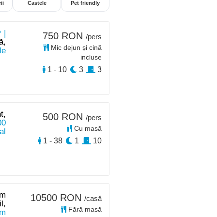
ii
Castele
Pet friendly
 |
750 RON
/pers
ă,
Mic dejun și cină
le
incluse
1 - 10
3
3
t,
500 RON
/pers
00
Cu masă
al
1 - 38
1
10
km
10500 RON
/casă
l,
Fără masă
km