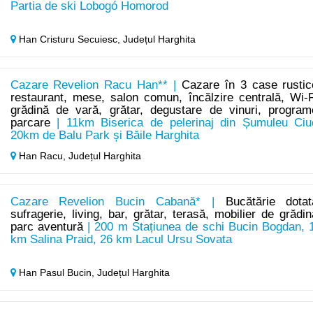
Partia de ski Lobogó Homorod
Han Cristuru Secuiesc,
Județul Harghita
Cazare Revelion Racu Han** |
Cazare în 3 case rustic
restaurant, mese, salon comun, încălzire centrală, Wi-F
grădină de vară, grătar, degustare de vinuri, program
parcare
| 11km Biserica de pelerinaj din Șumuleu Ciu
20km de Balu Park și Băile Harghita
Han Racu,
Județul Harghita
Cazare Revelion Bucin Cabană* |
Bucătărie dotat
sufragerie, living, bar, grătar, terasă, mobilier de grădin
parc aventură
| 200 m Stațiunea de schi Bucin Bogdan, 
km Salina Praid, 26 km Lacul Ursu Sovata
Han Pasul Bucin,
Județul Harghita