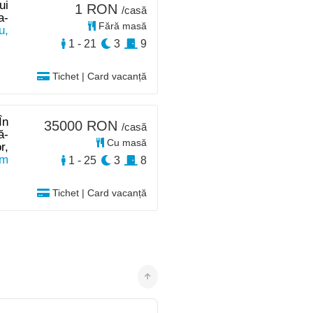
ui
1 RON
/casă
a-
Fără masă
u,
1 - 21
3
9
Tichet | Card vacanță
În
35000 RON
/casă
ă-
Cu masă
r,
km
1 - 25
3
8
Tichet | Card vacanță