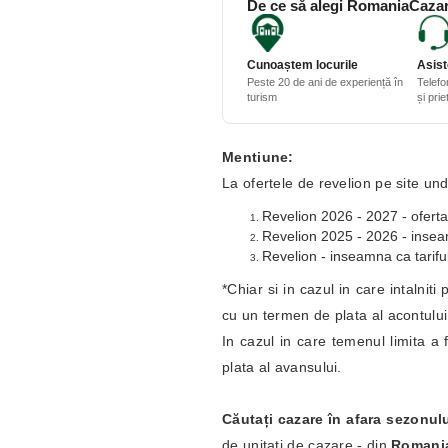
De ce să alegi RomaniaCazar
Cunoaștem locurile
Asist
Peste 20 de ani de experiență în
Telefo
turism
și pri
Mentiune:
La ofertele de revelion pe site und
Revelion 2026 - 2027 - oferta
Revelion 2025 - 2026 - inseamn
Revelion - inseamna ca tariful
*Chiar si in cazul in care intalnit
cu un termen de plata al acontulu
In cazul in care temenul limita a 
plata al avansului.
Căutați cazare în afara sezonul
de unitati de cazare - din
Romani