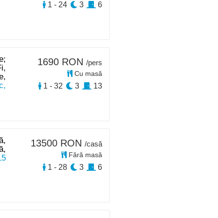
1 - 24
3
6
e;
1690 RON
/pers
i,
Cu masă
e,
c,
1 - 32
3
13
ă,
13500 RON
/casă
ă,
Fără masă
15
1 - 28
3
6