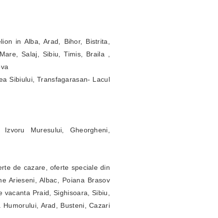
ion in Alba, Arad, Bihor, Bistrita,
re, Salaj, Sibiu, Timis, Braila ,
ova
ea Sibiului, Transfagarasan- Lacul
 Izvoru Muresului, Gheorgheni,
erte de cazare, oferte speciale din
ne Arieseni, Albac, Poiana Brasov
 vacanta Praid, Sighisoara, Sibiu,
a Humorului, Arad, Busteni, Cazari