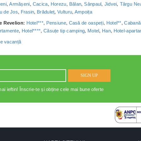
reni
,
Armășeni
,
Cacica
,
Horezu
,
Bălan
,
Sânpaul
,
Jidvei
,
Târgu Ne
u de Jos
,
Frasin
,
Brăduleț
,
Vulturu
,
Ampoița
de Revelion:
Hotel***
,
Pensiune
,
Casă de oaspeți
,
Hotel**
,
Cabană
rtamente
,
Hotel****
,
Căsuțe tip camping
,
Motel
,
Han
,
Hotel-apart
 de vacanță
SIGN UP
ai ieftin! Înscrie-te și obține cele mai bune oferte