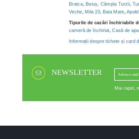
Bratca
,
Beiuș
,
Câmpia Turzii
,
Tu
Veche
,
Mila 23
,
Baia Mare
,
Apold
Tipurile de cazări închiriabile 
cameră de închiriat
,
Casă de apa
Informații despre tichete și card
NEWSLETTER
Mai rapid, m