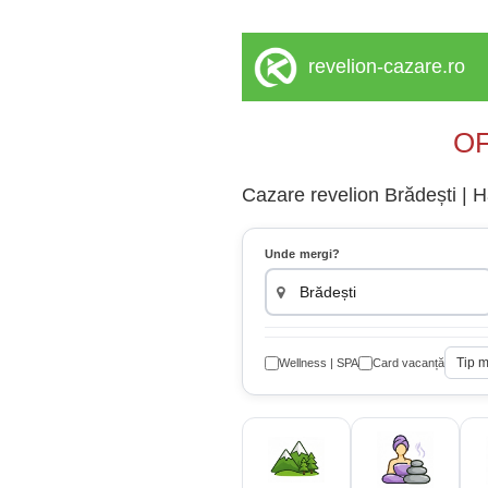
revelion-cazare.ro
OF
Cazare revelion Brădești | H
Unde mergi?
Tip 
Wellness | SPA
Card vacanță