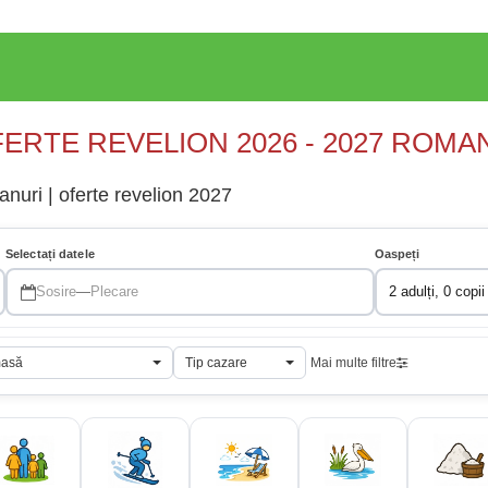
ERTE REVELION 2026 - 2027 ROMA
anuri | oferte revelion 2027
Selectați datele
Oaspeți
Sosire
—
Plecare
2 adulți, 0 copii
masă
Tip cazare
Mai multe filtre