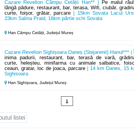
Cazare Revelion Câmpu Cetății Han** |
Pe malul râul
lângă pădure, restaurant, bar, terasa, Wifi, ciubăr, gradin
curte, foișor, grătar, parcare
| 15km Sovata Lacul Urs
23km Salina Praid, 16km pârtie schi Sovata
Han Câmpu Cetății,
Județul Mureș
Cazare Revelion Sighișoara Daneș (Stejarenii) Hanul*** |
inima padurii, restaurant, bar, terasă de vară, grădin
curte, heleșteu, minifarma cu animale salbatice, foiso
ceaun, gratar, loc de joaca, parcare
| 14 km Danes, 15 
Sighisoara
Han Sighișoara,
Județul Mureș
1
tul listei