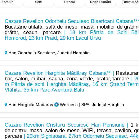
Familie
Schi
Litoral
Delta Dunării
Ținutul săr
Cazare Revelion Odorheiu Secuiesc Bisericani Cabana***
Bucătărie utilată, sală de mese, masă, mobilier de grădin
grătar, ceaun, parcare
| 18 km Pârtia de Schi Băi
Homorod, 23 km Praid, 29 km Lacul Ursu
Han Odorheiu Secuiesc,
Județul Harghita
Cazare Revelion Harghita Mădăraș Cabana** |
Restauran
bar, salon, ciubăr, sauna, zona verde, grătar,parcare
| 2
m Pârtia de schi Harghita Mădăraș, 16 km Ștrand Term
Vlăhița, 35 km Parc Aventură Balu
Han Harghita Madaras
Wellness | SPA, Județul Harghita
Cazare Revelion Cristuru Secuiesc Han Pensiune |
1 
de centru, masa, salon de mese, WIFI, terasa, pavilon, gri
parcare
| 20km Sighisoara, 27km Odorheiu Secuiesc, 44