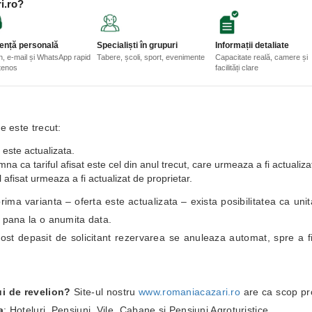
i.ro?
ență personală
Specialiști în grupuri
Informații detaliate
n, e-mail și WhatsApp rapid
Tabere, școli, sport, evenimente
Capacitate reală, camere și
etenos
facilități clare
e este trecut:
 este actualizata.
a ca tariful afisat este cel din anul trecut, care urmeaza a fi actualiza
 afisat urmeaza a fi actualizat de proprietar.
i prima varianta – oferta este actualizata – exista posibilitatea ca un
i pana la o anumita data.
fost depasit de solicitant rezervarea se anuleaza automat, spre a fi
ui de revelion?
Site-ul nostru
www.romaniacazari.ro
are ca scop pr
a
: Hoteluri, Pensiuni, Vile, Cabane si Pensiuni Agroturistice.