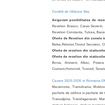
Conditii de Utilizare Site
;
Asiguram posibilitatea de rez
Revelion Brasov, Caras-Severin, 
Revelion Constanta, Tulcea, Bacau
Oferte de Revelion din zonele tu
Balea,Retezat,Tinutul Secuiesc, Ch
Oferte de revelion din statiunil
Oferte de revelion din statiunil
Borsa, Arieseni, Albac, Poian
Ciumani,Homorod, Tusnad, Sovat
Cazare 2025-2026 in Romania
-
Of
Maramures, Transilvania, Moldova
pachete de odihna si pachete de t
Transalpina, Transfagarasan, Marg