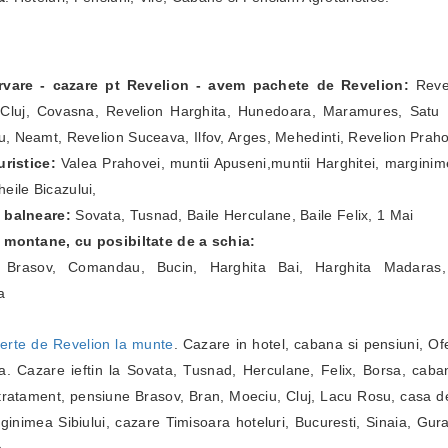
ervare - cazare pt Revelion - avem pachete de Revelion:
Revel
Cluj, Covasna, Revelion Harghita, Hunedoara, Maramures, Satu Ma
, Neamt, Revelion Suceava, Ilfov, Arges, Mehedinti, Revelion Prah
ristice:
Valea Prahovei, muntii Apuseni,muntii Harghitei, marginim
eile Bicazului,
e balneare:
Sovata, Tusnad, Baile Herculane, Baile Felix, 1 Mai
e montane, cu posibiltate de a schia:
a Brasov, Comandau, Bucin, Harghita Bai, Harghita Madaras,
a
erte de Revelion la munte
. Cazare in hotel, cabana si pensiuni, Of
. Cazare ieftin la Sovata, Tusnad, Herculane, Felix, Borsa, caba
ratament, pensiune Brasov, Bran, Moeciu, Cluj, Lacu Rosu, casa de
inimea Sibiului, cazare Timisoara hoteluri, Bucuresti, Sinaia, Gur