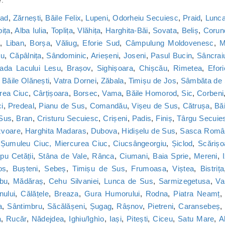
e.
nad
,
Zărnești
,
Băile Felix
,
Lupeni
,
Odorheiu Secuiesc
,
Praid
,
Lunca
bița
,
Alba Iulia
,
Toplița
,
Vlăhița
,
Harghita-Băi
,
Sovata
,
Beliș
,
Corun
a
,
Liban
,
Borșa
,
Văliug
,
Eforie Sud
,
Câmpulung Moldovenesc
,
M
cu
,
Căpâlnița
,
Sândominic
,
Arieșeni
,
Joseni
,
Pasul Bucin
,
Sâncrai
ada Lacului Lesu
,
Brașov
,
Sighișoara
,
Chișcău
,
Rimetea
,
Efor
,
Băile Olănești
,
Vatra Dornei
,
Zăbala
,
Timișu de Jos
,
Sâmbăta de
rea Ciuc
,
Cârțișoara
,
Borsec
,
Vama
,
Băile Homorod
,
Sic
,
Corbeni
i
,
Predeal
,
Pianu de Sus
,
Comandău
,
Vișeu de Sus
,
Cătrușa
,
Băi
 Sus
,
Bran
,
Cristuru Secuiesc
,
Crișeni
,
Padis
,
Finiș
,
Târgu Secuie
zvoare
,
Harghita Madaras
,
Dubova
,
Hidișelu de Sus
,
Sasca Româ
,
Șumuleu Ciuc, Miercurea Ciuc
,
Ciucsângeorgiu
,
Șiclod
,
Scărișo
u Cetății
,
Stâna de Vale
,
Rânca
,
Ciumani
,
Baia Sprie
,
Mereni
,
os
,
Bușteni
,
Sebeș
,
Timișu de Sus
,
Frumoasa
,
Viștea
,
Bistrița
bu
,
Mădăraș
,
Cehu Silvaniei
,
Lunca de Sus
,
Sarmizegetusa
,
Va
nului
,
Călățele
,
Breaza
,
Gura Humorului
,
Rodna
,
Piatra Neamț
a
,
Sântimbru
,
Săcălășeni
,
Șugag
,
Râșnov
,
Pietreni
,
Caransebeș
a
,
Rucăr
,
Nădejdea
,
Ighiu/Ighìo
,
Iași
,
Pitești
,
Ciceu
,
Satu Mare
,
A