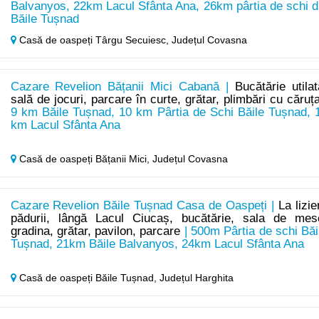
Balvanyos, 22km Lacul Sfânta Ana, 26km pârtia de schi d
Băile Tușnad
Casă de oaspeți Târgu Secuiesc,
Județul Covasna
Cazare Revelion Bățanii Mici Cabană |
Bucătărie utilat
sală de jocuri, parcare în curte, grătar, plimbări cu căruț
9 km Băile Tușnad, 10 km Pârtia de Schi Băile Tușnad, 
km Lacul Sfânta Ana
Casă de oaspeți Bățanii Mici,
Județul Covasna
Cazare Revelion Băile Tușnad Casa de Oaspeți |
La lizie
pădurii, lângă Lacul Ciucaș, bucătărie, sala de mes
gradina, grătar, pavilon, parcare
| 500m Pârtia de schi Băi
Tușnad, 21km Băile Balvanyos, 24km Lacul Sfânta Ana
Casă de oaspeți Băile Tușnad,
Județul Harghita