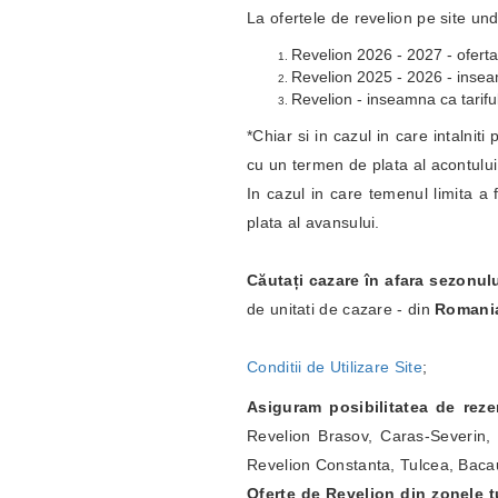
La ofertele de revelion pe site und
Revelion 2026 - 2027 - oferta
Revelion 2025 - 2026 - inseamn
Revelion - inseamna ca tariful
*Chiar si in cazul in care intalnit
cu un termen de plata al acontulu
In cazul in care temenul limita a 
plata al avansului.
Căutați cazare în afara sezonul
de unitati de cazare - din
Romani
Conditii de Utilizare Site
;
Asiguram posibilitatea de rez
Revelion Brasov, Caras-Severin, 
Revelion Constanta, Tulcea, Bacau
Oferte de Revelion din zonele tu