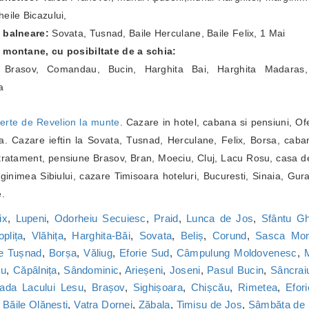
eile Bicazului,
e balneare:
Sovata, Tusnad, Baile Herculane, Baile Felix, 1 Mai
e montane, cu posibiltate de a schia:
a Brasov, Comandau, Bucin, Harghita Bai, Harghita Madaras,
a
erte de Revelion la munte
. Cazare in hotel, cabana si pensiuni, Of
. Cazare ieftin la Sovata, Tusnad, Herculane, Felix, Borsa, caba
ratament, pensiune Brasov, Bran, Moeciu, Cluj, Lacu Rosu, casa de
inimea Sibiului, cazare Timisoara hoteluri, Bucuresti, Sinaia, Gur
e.
ix
,
Lupeni
,
Odorheiu Secuiesc
,
Praid
,
Lunca de Jos
,
Sfântu G
oplița
,
Vlăhița
,
Harghita-Băi
,
Sovata
,
Beliș
,
Corund
,
Sasca Mon
le Tușnad
,
Borșa
,
Văliug
,
Eforie Sud
,
Câmpulung Moldovenesc
,
M
cu
,
Căpâlnița
,
Sândominic
,
Arieșeni
,
Joseni
,
Pasul Bucin
,
Sâncrai
ada Lacului Lesu
,
Brașov
,
Sighișoara
,
Chișcău
,
Rimetea
,
Efor
,
Băile Olănești
,
Vatra Dornei
,
Zăbala
,
Timișu de Jos
,
Sâmbăta de