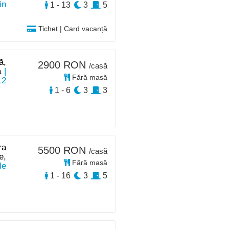
in
1 - 13
3
5
Tichet | Card vacanță
ă,
2900 RON
/casă
a
|
Fără masă
12
1 - 6
3
3
ra
5500 RON
/casă
e,
Fără masă
le
1 - 16
3
5