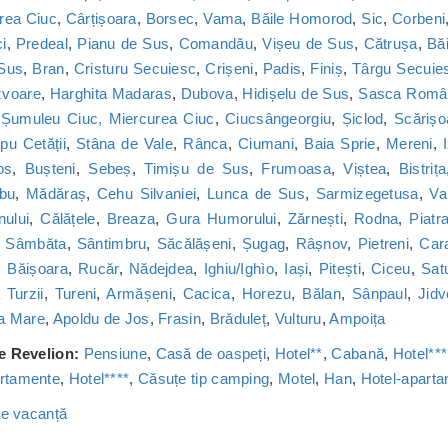
rea Ciuc
,
Cârțișoara
,
Borsec
,
Vama
,
Băile Homorod
,
Sic
,
Corbeni
i
,
Predeal
,
Pianu de Sus
,
Comandău
,
Vișeu de Sus
,
Cătrușa
,
Băi
 Sus
,
Bran
,
Cristuru Secuiesc
,
Crișeni
,
Padis
,
Finiș
,
Târgu Secuie
zvoare
,
Harghita Madaras
,
Dubova
,
Hidișelu de Sus
,
Sasca Româ
,
Șumuleu Ciuc, Miercurea Ciuc
,
Ciucsângeorgiu
,
Șiclod
,
Scărișo
u Cetății
,
Stâna de Vale
,
Rânca
,
Ciumani
,
Baia Sprie
,
Mereni
,
os
,
Bușteni
,
Sebeș
,
Timișu de Sus
,
Frumoasa
,
Viștea
,
Bistrița
bu
,
Mădăraș
,
Cehu Silvaniei
,
Lunca de Sus
,
Sarmizegetusa
,
Va
nului
,
Călățele
,
Breaza
,
Gura Humorului
,
Zărnești
,
Rodna
,
Piatr
,
Sâmbăta
,
Sântimbru
,
Săcălășeni
,
Șugag
,
Râșnov
,
Pietreni
,
Car
,
Băișoara
,
Rucăr
,
Nădejdea
,
Ighiu/Ighìo
,
Iași
,
Pitești
,
Ciceu
,
Sat
Turzii
,
Tureni
,
Armășeni
,
Cacica
,
Horezu
,
Bălan
,
Sânpaul
,
Jidv
a Mare
,
Apoldu de Jos
,
Frasin
,
Brăduleț
,
Vulturu
,
Ampoița
de Revelion:
Pensiune
,
Casă de oaspeți
,
Hotel**
,
Cabană
,
Hotel***
rtamente
,
Hotel****
,
Căsuțe tip camping
,
Motel
,
Han
,
Hotel-apart
 de vacanță