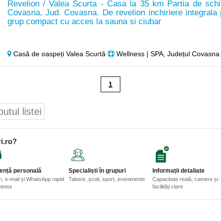
Revelion / Valea Scurta - Casa la 35 km Partia de schi
Covasna, Jud. Covasna. De revelion inchiriere integrala 
grup compact cu acces la sauna si ciubar
Casă de oaspeți Valea Scurtă
Wellness | SPA, Județul Covasna
1
tul listei
i.ro?
ență personală
Specialiști în grupuri
Informații detaliate
n, e-mail și WhatsApp rapid
Tabere, școli, sport, evenimente
Capacitate reală, camere și
etenos
facilități clare