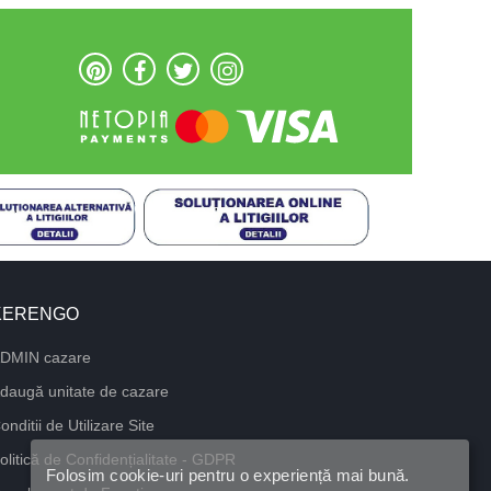
KERENGO
DMIN cazare
daugă unitate de cazare
onditii de Utilizare Site
olitică de Confidențialitate - GDPR
Folosim cookie-uri pentru o experiență mai bună.