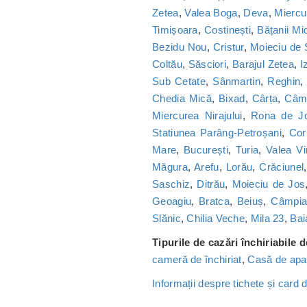
Zetea
,
Valea Boga
,
Deva
,
Miercu
Timișoara
,
Costinești
,
Bățanii Mic
Bezidu Nou
,
Cristur
,
Moieciu de
Coltău
,
Săsciori
,
Barajul Zetea
,
I
Sub Cetate
,
Sânmartin
,
Reghin
Chedia Mică
,
Bixad
,
Cârța
,
Câmp
Miercurea Nirajului
,
Rona de J
Statiunea Parâng-Petroșani
,
Cor
Mare
,
București
,
Turia
,
Valea Vi
Măgura
,
Arefu
,
Lorău
,
Crăciunel
Saschiz
,
Ditrău
,
Moieciu de Jos
Geoagiu
,
Bratca
,
Beiuș
,
Câmpia 
Slănic
,
Chilia Veche
,
Mila 23
,
Bai
Tipurile de cazări închiriabile 
cameră de închiriat
,
Casă de apa
Informații despre tichete și card