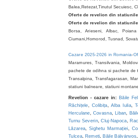
Balea,Retezat,Tinutul Secuiesc, Ch
Oferte de revelion din statiunil
Oferte de revelion din statiunil
Borsa, Arieseni, Albac, Poian
Ciumani,Homorod, Tusnad, Sovat
Cazare 2025-2026 in Romania
-
Of
Maramures, Transilvania, Moldova
pachete de odihna si pachete de t
Transalpina, Transfagarasan, Marg
statiuni balneare, statiuni montan
Revelion - cazare in:
Băile Fel
Răchițele
,
Colibița
,
Alba Iulia
,
T
Herculane
,
Covasna
,
Liban
,
Băi
Turnu Severin
,
Cluj-Napoca
,
Ra
Lăzarea
,
Sighetu Marmației
,
Co
Tulcea
,
Remeți
,
Băile Bálványos