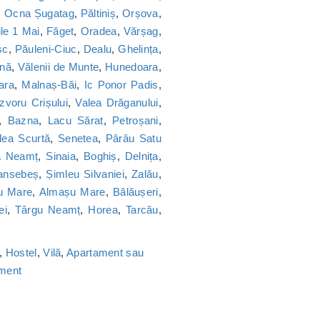
,
Ocna Șugatag
,
Păltiniș
,
Orșova
,
le 1 Mai
,
Făget
,
Oradea
,
Vărșag
,
sc
,
Păuleni-Ciuc
,
Dealu
,
Ghelința
,
nă
,
Vălenii de Munte
,
Hunedoara
,
ara
,
Malnaș-Băi
,
Ic Ponor Padis
,
Izvoru Crișului
,
Valea Drăganului
,
,
Bazna
,
Lacu Sărat
,
Petroșani
,
lea Scurtă
,
Senetea
,
Pârâu Satu
a Neamț
,
Sinaia
,
Boghiș
,
Delnița
,
ansebeș
,
Șimleu Silvaniei
,
Zalău
,
u Mare
,
Almașu Mare
,
Bălăușeri
,
ei
,
Târgu Neamț
,
Horea
,
Tarcău
,
,
Hostel
,
Vilă
,
Apartament sau
ament