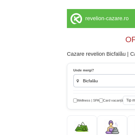
revelion-cazare.ro
OF
Cazare revelion Bicfalău | C
Unde mergi?
Tip 
Wellness | SPA
Card vacanță