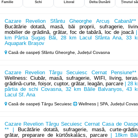
Familie
Schi
Litoral
Delta Dunării
Ținutul săr
Cazare Revelion Sfântu Gheorghe Arcuș Cabană**
Bucătărie dotată, masă, băi proprii, sufragerie, livin
mobilier de grădină, grătar, foc de tabără, loc de joacă
|
km Pârtia Șugaș Băi, 28 km Lacul Sfânta Ana, 33 
Aquapark Brașov
Casă de oaspeți Sfântu Gheorghe,
Județul Covasna
Cazare Revelion Târgu Secuiesc Cernat Pensiune**
Wellness: Ciubăr, masă, sufragerie, WIFI, living, teras
grădină-curte, foișor, cuptor, grătar, leagăn, parcare
| 28 
pârtia de schi Covasna, 32 km Băile Balvanyos, 43 
Lacul Sf. Ana
Casă de oaspeți Târgu Secuiesc
Wellness | SPA, Județul Cova
Cazare Revelion Târgu Secuiesc Cernat Casa de Oaspe
** |
Bucătărie dotată, sufragerie, masă, curte-grădin
grătar, preparare de kürtőskalács, parcare
| 18km Băi