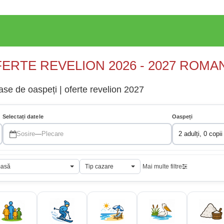
ERTE REVELION 2026 - 2027 ROMA
ase de oaspeți | oferte revelion 2027
Selectați datele
Oaspeți
Sosire
—
Plecare
2 adulți, 0 copii
masă
Tip cazare
Mai multe filtre