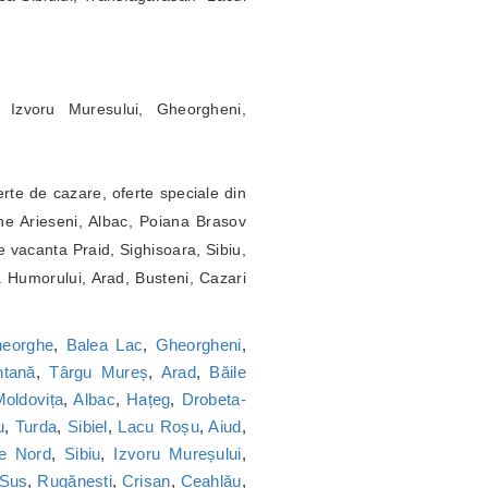
 Izvoru Muresului, Gheorgheni,
erte de cazare, oferte speciale din
ne Arieseni, Albac, Poiana Brasov
 vacanta Praid, Sighisoara, Sibiu,
a Humorului, Arad, Busteni, Cazari
heorghe
,
Balea Lac
,
Gheorgheni
,
tană
,
Târgu Mureș
,
Arad
,
Băile
oldovița
,
Albac
,
Hațeg
,
Drobeta-
u
,
Turda
,
Sibiel
,
Lacu Roșu
,
Aiud
,
ie Nord
,
Sibiu
,
Izvoru Mureșului
,
 Sus
,
Rugănești
,
Crișan
,
Ceahlău
,