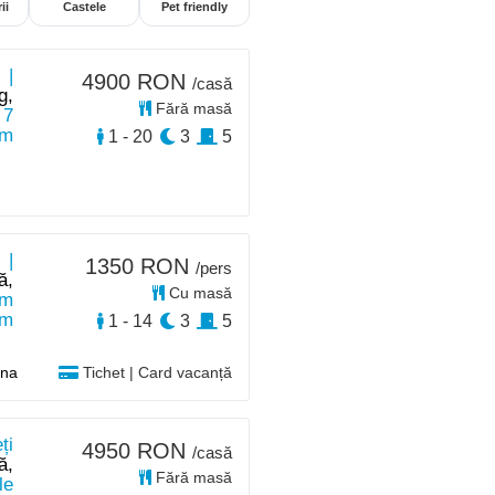
ii
Castele
Pet friendly
 |
4900 RON
/casă
g,
Fără masă
 7
km
1 - 20
3
5
 |
1350 RON
/pers
ă,
Cu masă
km
km
1 - 14
3
5
sna
Tichet | Card vacanță
ți
4950 RON
/casă
ă,
Fără masă
le