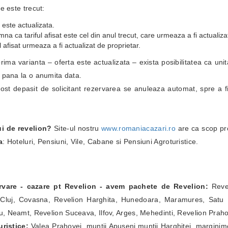
e este trecut:
 este actualizata.
a ca tariful afisat este cel din anul trecut, care urmeaza a fi actualiza
 afisat urmeaza a fi actualizat de proprietar.
i prima varianta – oferta este actualizata – exista posibilitatea ca un
i pana la o anumita data.
fost depasit de solicitant rezervarea se anuleaza automat, spre a fi
ui de revelion?
Site-ul nostru
www.romaniacazari.ro
are ca scop pr
a
: Hoteluri, Pensiuni, Vile, Cabane si Pensiuni Agroturistice.
ervare - cazare pt Revelion - avem pachete de Revelion:
Revel
Cluj, Covasna, Revelion Harghita, Hunedoara, Maramures, Satu Ma
, Neamt, Revelion Suceava, Ilfov, Arges, Mehedinti, Revelion Prah
ristice:
Valea Prahovei, muntii Apuseni,muntii Harghitei, marginim