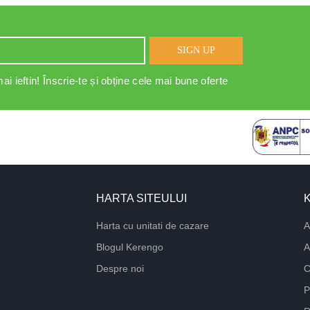
SIGN UP
ai ieftin! Înscrie-te și obține cele mai bune oferte
HARTA SITEULUI
Harta cu unitati de cazare
A
Blogul Kerengo
A
Despre noi
C
P