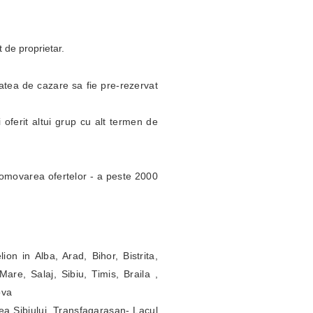
t de proprietar.
itatea de cazare sa fie pre-rezervat
 oferit altui grup cu alt termen de
omovarea ofertelor - a peste 2000
ion in Alba, Arad, Bihor, Bistrita,
re, Salaj, Sibiu, Timis, Braila ,
ova
ea Sibiului, Transfagarasan- Lacul