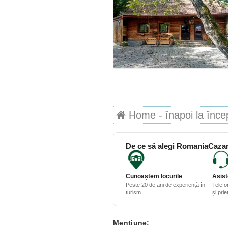
Home - înapoi la începu
De ce să alegi RomaniaCazar
Cunoaștem locurile
Asist
Peste 20 de ani de experiență în
Telefo
turism
și pri
Mentiune: