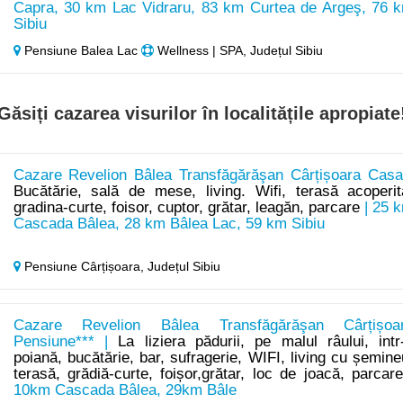
Capra, 30 km Lac Vidraru, 83 km Curtea de Argeş, 76 
Sibiu
Pensiune Balea Lac
Wellness | SPA, Județul Sibiu
Găsiți cazarea visurilor în localitățile apropiate
Cazare Revelion Bâlea Transfăgărăşan Cârțișoara Casa
Bucătărie, sală de mese, living. Wifi, terasă acoperit
gradina-curte, foisor, cuptor, grătar, leagăn, parcare
| 25 
Cascada Bâlea, 28 km Bâlea Lac, 59 km Sibiu
Pensiune Cârțișoara,
Județul Sibiu
Cazare Revelion Bâlea Transfăgărăşan Cârțișoa
Pensiune*** |
La liziera pădurii, pe malul râului, intr
poiană, bucătărie, bar, sufragerie, WIFI, living cu șemine
terasă, grădiă-curte, foișor,grătar, loc de joacă, parcar
10km Cascada Bâlea, 29km Bâle