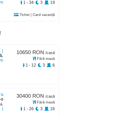
km
1 - 34
3
19
Tichet | Card vacanță
!
 |
10650 RON
/casă
ă,
Fără masă
km
1 - 12
3
6
ra
30400 RON
/casă
-o
Fără masă
u,
e
|
1 - 26
3
16