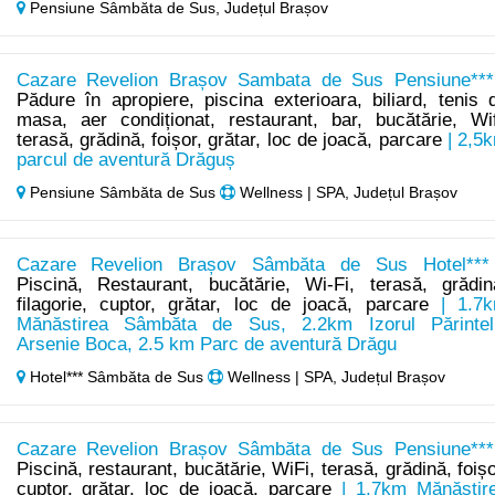
Pensiune Sâmbăta de Sus,
Județul Brașov
Cazare Revelion Brașov Sambata de Sus Pensiune***
Pădure în apropiere, piscina exterioara, biliard, tenis 
masa, aer condiționat, restaurant, bar, bucătărie, Wif
terasă, grădină, foișor, grătar, loc de joacă, parcare
| 2,5
parcul de aventură Drăguș
Pensiune Sâmbăta de Sus
Wellness | SPA, Județul Brașov
Cazare Revelion Brașov Sâmbăta de Sus Hotel***
Piscină, Restaurant, bucătărie, Wi-Fi, terasă, grădin
filagorie, cuptor, grătar, loc de joacă, parcare
| 1.7
Mănăstirea Sâmbăta de Sus, 2.2km Izorul Părintel
Arsenie Boca, 2.5 km Parc de aventură Drăgu
Hotel*** Sâmbăta de Sus
Wellness | SPA, Județul Brașov
Cazare Revelion Brașov Sâmbăta de Sus Pensiune***
Piscină, restaurant, bucătărie, WiFi, terasă, grădină, foișo
cuptor, grătar, loc de joacă, parcare
| 1.7km Mănăstir