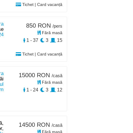
Tichet | Card vacanță
ra
850 RON
/pers
se
Fără masă
24
1 - 37
3
15
Tichet | Card vacanță
ra
15000 RON
/casă
ăi
Fără masă
ul
km
1 - 24
3
12
ă,
14500 RON
/casă
r,
Fără masă