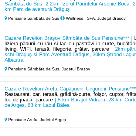
Sâmbăta de Sus, 2.2km Izorul Părintelui Arsenie Boca, 2
km Parc de aventură Drăguș
Pensiune Sâmbăta de Sus
Wellness | SPA, Județul Brașov
Cazare Revelion Brașov Sâmbăta de Sus Pensiune*** |
liziera pădurii cu rău si lac cu păstrăvi in curte, bucătări
living, WIFI, terasă, filegorie, grătar, parcare
| 2km pârt
schi Drăguș si Parc Aventură Drăguș, 30km Ștrand Lagu
Albastra
Pensiune Sâmbăta de Sus,
Județul Brașov
Cazare Revelion Arefu Căpățineni Ungureni Pensiune***
Restaurant, bar, terasă, grădină-curte, foișor, cuptor, frăta
loc de joacă, parcare
| 8 km Barajul Vidraru, 23 km Curt
de Arges, 63 km Lacul Bâlea
Pensiune Arefu,
Județul Argeș