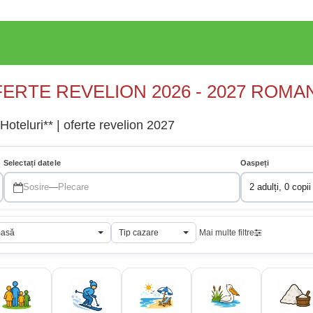
ERTE REVELION 2026 - 2027 ROMA
Hoteluri** | oferte revelion 2027
Selectați datele
Oaspeți
Sosire
—
Plecare
2 adulți, 0 copii
masă
Tip cazare
Mai multe filtre