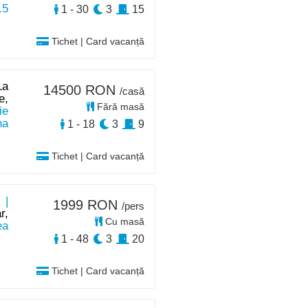
.5
1 - 30
3
15
Tichet | Card vacanță
La
14500 RON
/casă
e,
Fără masă
ie
na
1 - 18
3
9
Tichet | Card vacanță
 |
1999 RON
/pers
r,
Cu masă
ea
1 - 48
3
20
Tichet | Card vacanță