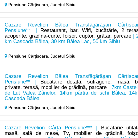
Pensiune Cârțișoara,
Județul Sibiu
Cazare Revelion Bâlea Transfăgărăşan Cârțișoa
Pensiune** |
Restaurant, bar, Wifi, bucătărie, 2 tera
acoperite, gradina-curte, foisor, cuptor, grătar, parcare
| 
km Cascada Bâlea, 30 km Bâlea Lac, 50 km Sibiu
Pensiune Cârțișoara,
Județul Sibiu
Cazare Revelion Bâlea Transfăgărăşan Cârțișoa
Pensiune** |
Bucătărie dotată, sufragerie, masă, b
private, terasă, mobilier de grădină, parcare
| 7km Castel
de Lut Valea Zânelor, 14km pârtia de schi Bâlea, 14
Cascada Bâlea
Pensiune Cârțișoara,
Județul Sibiu
Cazare Revelion Cârța Pensiune*** |
Bucătărie utilat
masă, sală de mese, Tv, mobilier de grădină, foișo