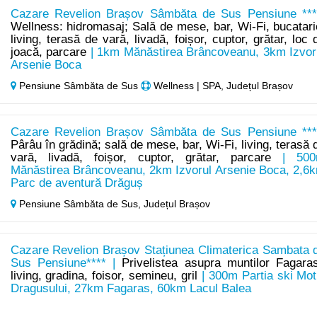
Cazare Revelion Brașov Sâmbăta de Sus Pensiune ***
Wellness: hidromasaj; Sală de mese, bar, Wi-Fi, bucatari
living, terasă de vară, livadă, foișor, cuptor, grătar, loc 
joacă, parcare
| 1km Mănăstirea Brâncoveanu, 3km Izvor
Arsenie Boca
Pensiune Sâmbăta de Sus
Wellness | SPA, Județul Brașov
Cazare Revelion Brașov Sâmbăta de Sus Pensiune ***
Pârâu în grădină; sală de mese, bar, Wi-Fi, living, terasă 
vară, livadă, foișor, cuptor, grătar, parcare
| 500
Mănăstirea Brâncoveanu, 2km Izvorul Arsenie Boca, 2,6
Parc de aventură Drăguș
Pensiune Sâmbăta de Sus,
Județul Brașov
Cazare Revelion Brașov Stațiunea Climaterica Sambata 
Sus Pensiune**** |
Privelistea asupra muntilor Fagaras
living, gradina, foisor, semineu, gril
| 300m Partia ski Mot
Dragusului, 27km Fagaras, 60km Lacul Balea