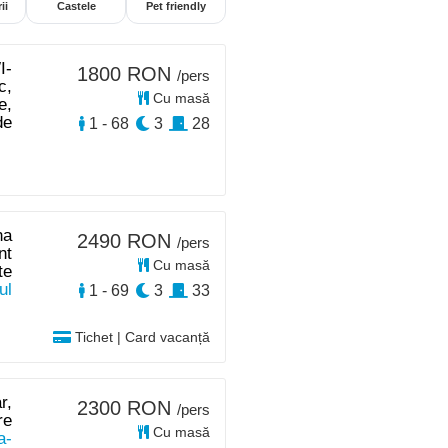
ii
Castele
Pet friendly
I-
1800 RON
/pers
c,
Cu masă
e,
de
1 - 68
3
28
na
2490 RON
/pers
nt
Cu masă
te
ul
1 - 69
3
33
Tichet | Card vacanță
r,
2300 RON
/pers
re
Cu masă
a-