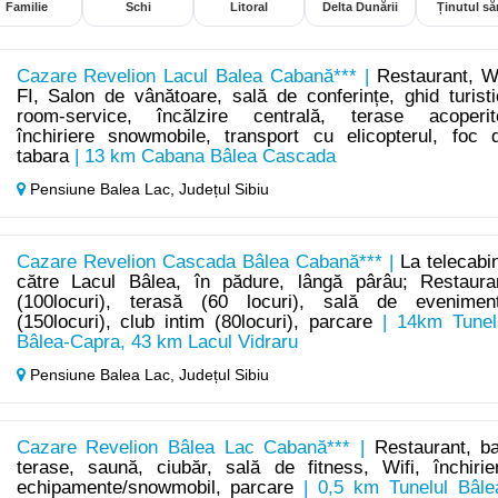
Familie
Schi
Litoral
Delta Dunării
Ținutul săr
Cazare Revelion Lacul Balea Cabană*** |
Restaurant, W
FI, Salon de vânătoare, sală de conferințe, ghid turisti
room-service, încălzire centrală, terase acoperit
închiriere snowmobile, transport cu elicopterul, foc 
tabara
| 13 km Cabana Bâlea Cascada
Pensiune Balea Lac,
Județul Sibiu
Cazare Revelion Cascada Bâlea Cabană*** |
La telecabi
către Lacul Bâlea, în pădure, lângă pârâu; Restaura
(100locuri), terasă (60 locuri), sală de evenimen
(150locuri), club intim (80locuri), parcare
| 14km Tunel
Bâlea-Capra, 43 km Lacul Vidraru
Pensiune Balea Lac,
Județul Sibiu
Cazare Revelion Bâlea Lac Cabană*** |
Restaurant, ba
terase, saună, ciubăr, sală de fitness, Wifi, închirie
echipamente/snowmobil, parcare
| 0,5 km Tunelul Bâle