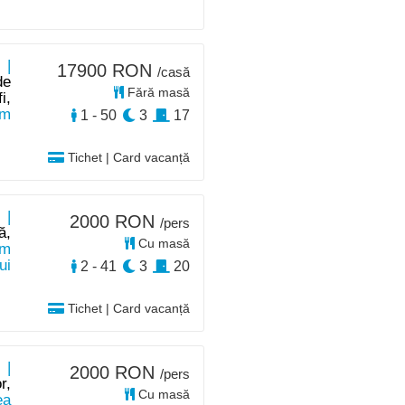
 |
17900 RON
/casă
de
Fără masă
i,
km
1 - 50
3
17
Tichet | Card vacanță
 |
2000 RON
/pers
ă,
Cu masă
km
ui
2 - 41
3
20
Tichet | Card vacanță
 |
2000 RON
/pers
r,
Cu masă
ea