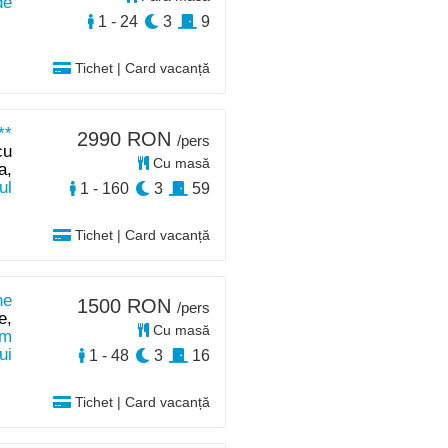
de
1 - 24
3
9
Tichet | Card vacanță
**
2990 RON
/pers
cu
Cu masă
a,
ul
1 - 160
3
59
Tichet | Card vacanță
ne
1500 RON
/pers
e,
Cu masă
m
ui
1 - 48
3
16
Tichet | Card vacanță