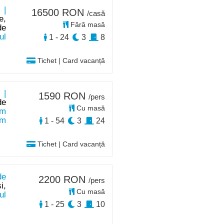
 |
16500 RON
/casă
e,
Fără masă
de
ul
1 - 24
3
8
Tichet | Card vacanță
 |
1590 RON
/pers
de
Cu masă
m
km
1 - 54
3
24
Tichet | Card vacanță
de
2200 RON
/pers
i,
Cu masă
ul
1 - 25
3
10