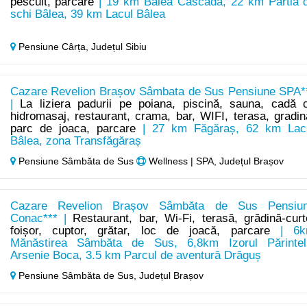
pescuit, parcare
| 19 km Bâlea Cascada, 22 km Pârtia 
schi Bâlea, 39 km Lacul Bâlea
Pensiune Cârța,
Județul Sibiu
Cazare Revelion Brașov Sâmbata de Sus Pensiune SPA*
|
La liziera padurii pe poiana, piscină, sauna, cadă 
hidromasaj, restaurant, crama, bar, WIFI, terasa, gradin
parc de joaca, parcare
| 27 km Făgăraș, 62 km Lac
Bâlea, zona Transfăgăraș
Pensiune Sâmbăta de Sus
Wellness | SPA, Județul Brașov
Cazare Revelion Brașov Sâmbăta de Sus Pensiu
Conac*** |
Restaurant, bar, Wi-Fi, terasă, grădină-curt
foișor, cuptor, grătar, loc de joacă, parcare
| 6k
Mănăstirea Sâmbăta de Sus, 6,8km Izorul Părintel
Arsenie Boca, 3.5 km Parcul de aventură Drăguș
Pensiune Sâmbăta de Sus,
Județul Brașov