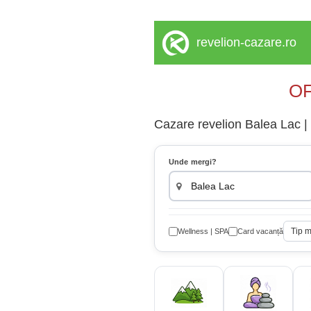
revelion-cazare.ro
OF
Cazare revelion Balea Lac | 
Unde mergi?
Tip 
Wellness | SPA
Card vacanță