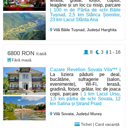
terasă, grătar, foișor, cuptor,
leagăne și un loc cu nisip, parcare
| 100 m de Pârtia de schi Băile
Tușnad, 2,5 km Stânca Șoimilor,
23 km Lacul Sfânta Ana
Vilă Băile Tușnad,
Județul Harghita
8
3
1 - 16
6800 RON
/casă
Fără masă
Cazare Revelion Sovata Vila*** |
La liziera pădurii pe deal,
bucătărie, sufragerie (salon,
evenimente), Wi-Fi, terasă,
gradină, foișor, grătar, loc de joaca
copii, parcare
| 1 km Lacul Ursu,
1,5 km pârtia de schi Sovata, 12
km Salina și Ștrand Praid
Vilă Sovata,
Județul Mureș
Tichet | Card vacanță