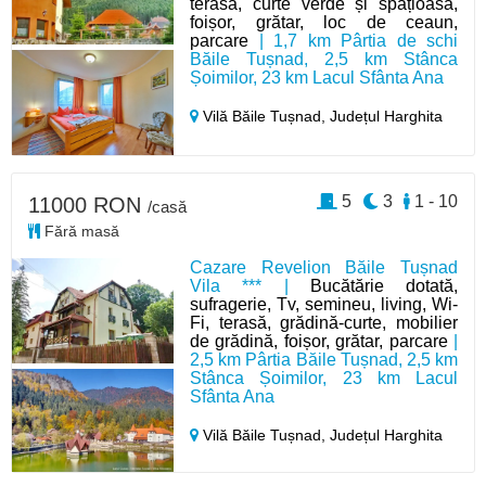
terasă, curte verde și spațioasă,
foișor, grătar, loc de ceaun,
parcare
| 1,7 km Pârtia de schi
Băile Tușnad, 2,5 km Stânca
Șoimilor, 23 km Lacul Sfânta Ana
Vilă Băile Tușnad,
Județul Harghita
5
3
1 - 10
11000 RON
/casă
Fără masă
Cazare Revelion Băile Tușnad
Vila *** |
Bucătărie dotată,
sufragerie, Tv, semineu, living, Wi-
Fi, terasă, grădină-curte, mobilier
de grădină, foișor, grătar, parcare
|
2,5 km Pârtia Băile Tușnad, 2,5 km
Stânca Șoimilor, 23 km Lacul
Sfânta Ana
Vilă Băile Tușnad,
Județul Harghita