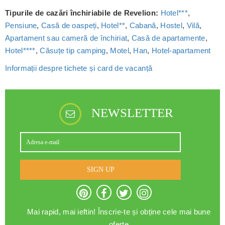
Tipurile de cazări închiriabile de Revelion:
Hotel***
,
Pensiune
,
Casă de oaspeți
,
Hotel**
,
Cabană
,
Hostel
,
Vilă
,
Apartament sau cameră de închiriat
,
Casă de apartamente
,
Hotel****
,
Căsuțe tip camping
,
Motel
,
Han
,
Hotel-apartament
Informații despre tichete și card de vacanță
NEWSLETTER
SIGN UP
Mai rapid, mai ieftin! Înscrie-te și obține cele mai bune
oferte