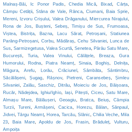
Malnaș-Băi
,
Ic Ponor Padis
,
Chedia Mică
,
Bixad
,
Cârța
,
Câmpu Cetății
,
Stâna de Vale
,
Rânca
,
Ciumani
,
Baia Sprie
,
Mereni
,
Izvoru Crișului
,
Valea Drăganului
,
Miercurea Nirajului
,
Rona de Jos
,
Bușteni
,
Sebeș
,
Timișu de Sus
,
Frumoasa
,
Viștea
,
Bistrița
,
Bazna
,
Lacu Sărat
,
Petroșani
,
Statiunea
Parâng-Petroșani
,
Corbu
,
Mădăraș
,
Cehu Silvaniei
,
Lunca de
Sus
,
Sarmizegetusa
,
Valea Scurtă
,
Senetea
,
Pârâu Satu Mare
,
București
,
Turia
,
Valea Vinului
,
Călățele
,
Breaza
,
Gura
Humorului
,
Rodna
,
Piatra Neamț
,
Sinaia
,
Boghiș
,
Delnița
,
Măgura
,
Arefu
,
Lorău
,
Crăciunel
,
Sâmbăta
,
Sântimbru
,
Săcălășeni
,
Șugag
,
Râșnov
,
Pietreni
,
Caransebeș
,
Șimleu
Silvaniei
,
Zalău
,
Saschiz
,
Ditrău
,
Moieciu de Jos
,
Băișoara
,
Rucăr
,
Nădejdea
,
Ighiu/Ighìo
,
Iași
,
Pitești
,
Ciceu
,
Satu Mare
,
Almașu Mare
,
Bălăușeri
,
Geoagiu
,
Bratca
,
Beiuș
,
Câmpia
Turzii
,
Tureni
,
Armășeni
,
Cacica
,
Horezu
,
Bălan
,
Sânpaul
,
Jidvei
,
Târgu Neamț
,
Horea
,
Tarcău
,
Slănic
,
Chilia Veche
,
Mila
23
,
Baia Mare
,
Apoldu de Jos
,
Frasin
,
Brăduleț
,
Vulturu
,
Ampoița