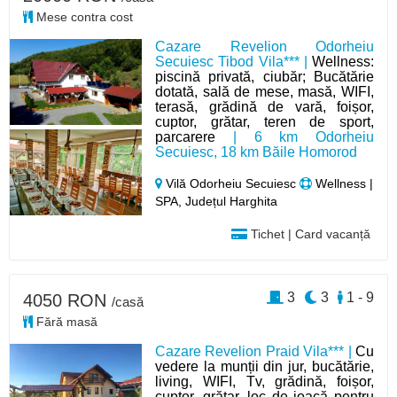
Mese contra cost
Cazare Revelion Odorheiu
Secuiesc Tibod Vila*** |
Wellness:
piscină privată, ciubăr; Bucătărie
dotată, sală de mese, masă, WIFI,
terasă, grădină de vară, foișor,
cuptor, grătar, teren de sport,
parcarere
| 6 km Odorheiu
Secuiesc, 18 km Băile Homorod
Vilă Odorheiu Secuiesc
Wellness |
SPA, Județul Harghita
Tichet | Card vacanță
3
3
1 - 9
4050 RON
/casă
Fără masă
Cazare Revelion Praid Vila*** |
Cu
vedere la munții din jur, bucătărie,
living, WIFI, Tv, grădină, foișor,
cuptor, grătar, loc de joacă pentru