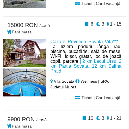
Tichet | Card vacanță
6
3
1 - 15
15000 RON
/casă
Fără masă
Cazare Revelion Sovata Vila*** |
La liziera pădurii lângă rău,
piscina, bucătărie, sală de mese,
Wi-Fi, foișor, grătar, loc de joacă
copii, parcare
| 2 km Lacul Ursu, 2
km Pârtia Sovata, 12 km Salina
Praid
Vilă Sovata
Wellness | SPA,
Județul Mureș
Tichet | Card vacanță
10
3
1 - 21
9900 RON
/casă
Fără masă