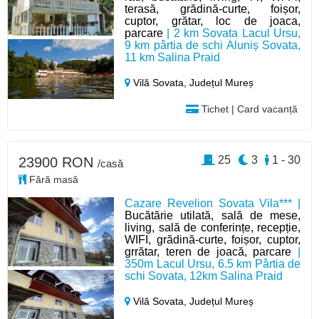
terasă, grădină-curte, foișor,
cuptor, grătar, loc de joaca,
parcare
| 2 km Sovata Lacul Ursu,
9 km pârtia de schi Aluniș Sovata,
11 km Salina Praid
Vilă Sovata,
Județul Mureș
Tichet | Card vacanță
25
3
1 - 30
23900 RON
/casă
Fără masă
Cazare Revelion Sovata Vila*** |
Bucătărie utilată, sală de mese,
living, sală de conferințe, recepție,
WIFI, grădină-curte, foișor, cuptor,
grrătar, teren de joacă, parcare
|
350m Lacul Ursu, 6.5 km Pârtia de
schi Sovata, 12km Salina Praid
Vilă Sovata,
Județul Mureș