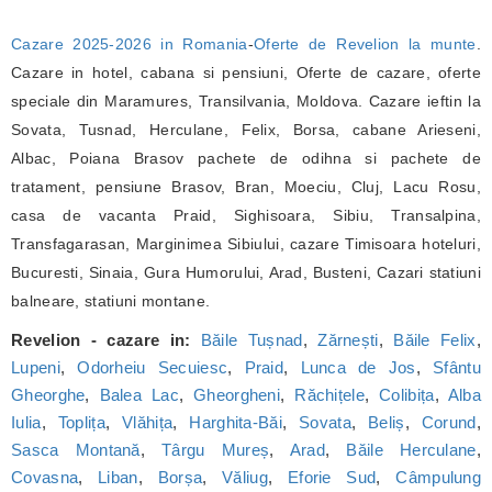
Cazare 2025-2026 in Romania
-
Oferte de Revelion la munte
.
Cazare in hotel, cabana si pensiuni, Oferte de cazare, oferte
speciale din Maramures, Transilvania, Moldova. Cazare ieftin la
Sovata, Tusnad, Herculane, Felix, Borsa, cabane Arieseni,
Albac, Poiana Brasov pachete de odihna si pachete de
tratament, pensiune Brasov, Bran, Moeciu, Cluj, Lacu Rosu,
casa de vacanta Praid, Sighisoara, Sibiu, Transalpina,
Transfagarasan, Marginimea Sibiului, cazare Timisoara hoteluri,
Bucuresti, Sinaia, Gura Humorului, Arad, Busteni, Cazari statiuni
balneare, statiuni montane.
Revelion - cazare in:
Băile Tușnad
,
Zărnești
,
Băile Felix
,
Lupeni
,
Odorheiu Secuiesc
,
Praid
,
Lunca de Jos
,
Sfântu
Gheorghe
,
Balea Lac
,
Gheorgheni
,
Răchițele
,
Colibița
,
Alba
Iulia
,
Toplița
,
Vlăhița
,
Harghita-Băi
,
Sovata
,
Beliș
,
Corund
,
Sasca Montană
,
Târgu Mureș
,
Arad
,
Băile Herculane
,
Covasna
,
Liban
,
Borșa
,
Văliug
,
Eforie Sud
,
Câmpulung