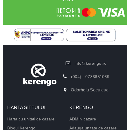
info@kerengo.ro
(004) - 0736651069
Odorheiu Secuiesc
HARTA SITEULUI
KERENGO
Harta cu unitati de cazare
ADMIN cazare
Blogul Kerengo
Adaugă unitate de cazare