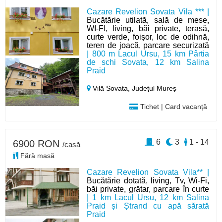
Cazare Revelion Sovata Vila *** |
Bucătărie utilată, sală de mese,
WI-FI, living, băi private, terasă,
curte verde, foișor, loc de odihnă,
teren de joacă, parcare securizată
| 800 m Lacul Ursu, 15 km Pârtia
de schi Sovata, 12 km Salina
Praid
Vilă Sovata,
Județul Mureș
Tichet | Card vacanță
6
3
1 - 14
6900 RON
/casă
Fără masă
Cazare Revelion Sovata Vila** |
Bucătărie dotată, living, Tv, Wi-Fi,
băi private, grătar, parcare în curte
| 1 km Lacul Ursu, 12 km Salina
Praid și Ștrand cu apă sărată
Praid