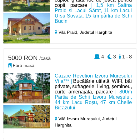
copii, parcare
| 1,5 km Salina
Praid și Lacul Sărat, 11 km Lacul
Ursu Sovata, 15 km pârtia de Schi
Bucin
Vilă Praid,
Județul Harghita
4
3
1 - 8
5000 RON
/casă
Fără masă
Cazare Revelion Izvoru Mureșului
Vila*** |
Bucătărie utilată, WIFI, băi
private, sufragerie, living, șemineu,
curte amenajată, parcare
| 800m
Pârtia de Schii Izvoru Mureșului,
44 km Lacu Roșu, 47 km Cheile
Bicazului
Vilă Izvoru Mureșului,
Județul
Harghita