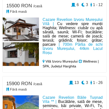
6
3
1 - 12
15500 RON
/casă
Fără masă
Cazare Revelion Izvoru Mureșului
Vilă |
Cu vedere spre munții
Haghita; Wellness: ciubăr cu apă
sărată, saună; Wi-Fi; bucătărie;
sală de mese; cameră de joacă;
terasă; grădină; foișor; grătar;
parcare
| 700m Pârtia de schi
Izvoru Mureșului, 44km Lacul
Roșu
Vilă Izvoru Mureșului
Wellness |
SPA, Județul Harghita
13
3
1 - 26
15900 RON
/casă
Fără masă
Cazare Revelion Băile Tușnad
Vila ** |
Bucătărie, sală de mese,
șemineu, băi private, Wi-Fi, Tv,