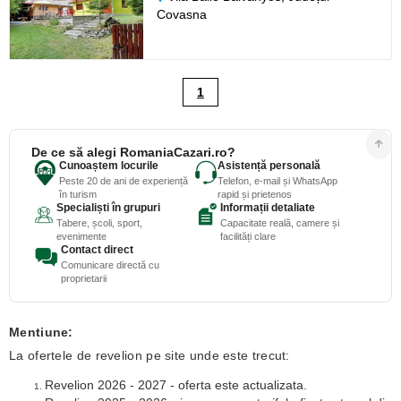
Covasna
1
De ce să alegi RomaniaCazari.ro?
Cunoaștem locurile
Asistență personală
Peste 20 de ani de experiență
Telefon, e-mail și WhatsApp
în turism
rapid și prietenos
Specialiști în grupuri
Informații detaliate
Tabere, școli, sport,
Capacitate reală, camere și
evenimente
facilități clare
Contact direct
Comunicare directă cu
proprietarii
Mentiune:
La ofertele de revelion pe site unde este trecut:
Revelion 2026 - 2027 - oferta este actualizata.