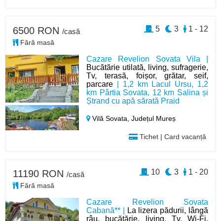
5
3
1 - 12
6500 RON
/casă
Fără masă
Cazare Revelion Sovata Vila |
Bucătărie utilată, living, sufragerie,
Tv, terasă, foișor, grătar, seif,
parcare
| 1,2 km Lacul Ursu, 1,2
km Pârtia Sovata, 12 km Salina și
Ștrand cu apă sărată Praid
Vilă Sovata,
Județul Mureș
Tichet | Card vacanță
10
3
1 - 20
11190 RON
/casă
Fără masă
Cazare Revelion Sovata
Cabană** |
La lizera pădurii, lângă
râu, bucătărie, living, Tv, Wi-Fi,