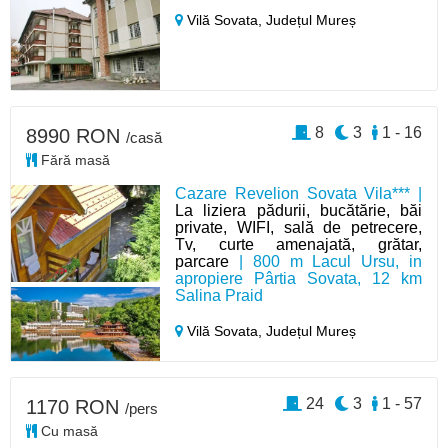
Vilă Sovata,
Județul Mureș
8
3
1 - 16
8990 RON
/casă
Fără masă
Cazare Revelion Sovata Vila*** |
La liziera pădurii, bucătărie, băi
private, WIFI, sală de petrecere,
Tv, curte amenajată, grătar,
parcare
| 800 m Lacul Ursu, in
apropiere Pârtia Sovata, 12 km
Salina Praid
Vilă Sovata,
Județul Mureș
24
3
1 - 57
1170 RON
/pers
Cu masă