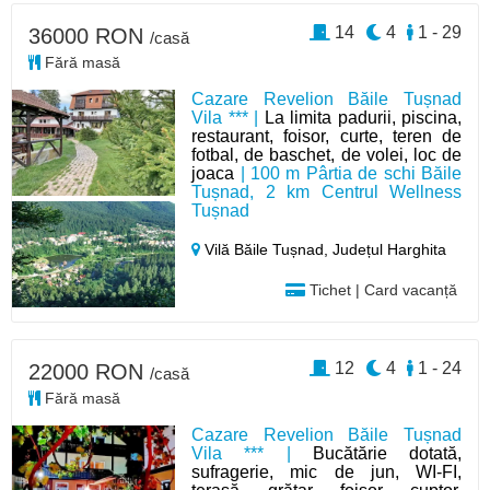
14
4
1 - 29
36000 RON
/casă
Fără masă
Cazare Revelion Băile Tușnad
Vila *** |
La limita padurii, piscina,
restaurant, foisor, curte, teren de
fotbal, de baschet, de volei, loc de
joaca
| 100 m Pârtia de schi Băile
Tușnad, 2 km Centrul Wellness
Tușnad
Vilă Băile Tușnad,
Județul Harghita
Tichet | Card vacanță
12
4
1 - 24
22000 RON
/casă
Fără masă
Cazare Revelion Băile Tușnad
Vila *** |
Bucătărie dotată,
sufragerie, mic de jun, WI-FI,