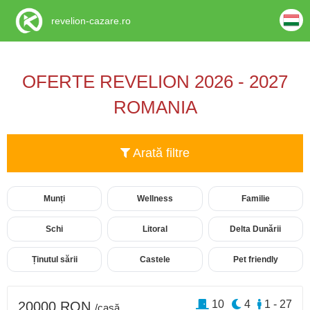
revelion-cazare.ro
OFERTE REVELION 2026 - 2027
ROMANIA
Arată filtre
Munți
Wellness
Familie
Schi
Litoral
Delta Dunării
Ținutul sării
Castele
Pet friendly
10
4
1 - 27
20000 RON
/casă