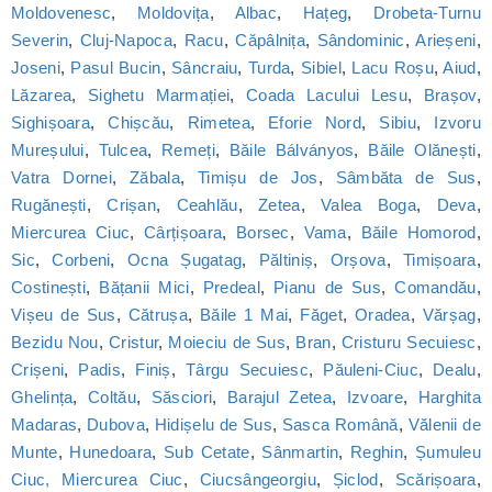
Moldovenesc
,
Moldovița
,
Albac
,
Hațeg
,
Drobeta-Turnu
Severin
,
Cluj-Napoca
,
Racu
,
Căpâlnița
,
Sândominic
,
Arieșeni
,
Joseni
,
Pasul Bucin
,
Sâncraiu
,
Turda
,
Sibiel
,
Lacu Roșu
,
Aiud
,
Lăzarea
,
Sighetu Marmației
,
Coada Lacului Lesu
,
Brașov
,
Sighișoara
,
Chișcău
,
Rimetea
,
Eforie Nord
,
Sibiu
,
Izvoru
Mureșului
,
Tulcea
,
Remeți
,
Băile Bálványos
,
Băile Olănești
,
Vatra Dornei
,
Zăbala
,
Timișu de Jos
,
Sâmbăta de Sus
,
Rugănești
,
Crișan
,
Ceahlău
,
Zetea
,
Valea Boga
,
Deva
,
Miercurea Ciuc
,
Cârțișoara
,
Borsec
,
Vama
,
Băile Homorod
,
Sic
,
Corbeni
,
Ocna Șugatag
,
Păltiniș
,
Orșova
,
Timișoara
,
Costinești
,
Bățanii Mici
,
Predeal
,
Pianu de Sus
,
Comandău
,
Vișeu de Sus
,
Cătrușa
,
Băile 1 Mai
,
Făget
,
Oradea
,
Vărșag
,
Bezidu Nou
,
Cristur
,
Moieciu de Sus
,
Bran
,
Cristuru Secuiesc
,
Crișeni
,
Padis
,
Finiș
,
Târgu Secuiesc
,
Păuleni-Ciuc
,
Dealu
,
Ghelința
,
Coltău
,
Săsciori
,
Barajul Zetea
,
Izvoare
,
Harghita
Madaras
,
Dubova
,
Hidișelu de Sus
,
Sasca Română
,
Vălenii de
Munte
,
Hunedoara
,
Sub Cetate
,
Sânmartin
,
Reghin
,
Șumuleu
Ciuc, Miercurea Ciuc
,
Ciucsângeorgiu
,
Șiclod
,
Scărișoara
,