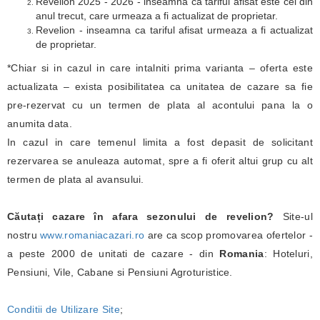
Revelion 2025 - 2026 - inseamna ca tariful afisat este cel din
anul trecut, care urmeaza a fi actualizat de proprietar.
Revelion - inseamna ca tariful afisat urmeaza a fi actualizat
de proprietar.
*Chiar si in cazul in care intalniti prima varianta – oferta este
actualizata – exista posibilitatea ca unitatea de cazare sa fie
pre-rezervat cu un termen de plata al acontului pana la o
anumita data.
In cazul in care temenul limita a fost depasit de solicitant
rezervarea se anuleaza automat, spre a fi oferit altui grup cu alt
termen de plata al avansului.
Căutați cazare în afara sezonului de revelion?
Site-ul
nostru
www.romaniacazari.ro
are ca scop promovarea ofertelor -
a peste 2000 de unitati de cazare - din
Romania
: Hoteluri,
Pensiuni, Vile, Cabane si Pensiuni Agroturistice.
Conditii de Utilizare Site
;