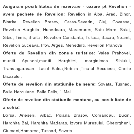
Asiguram posibilitatea de rezervare - cazare pt Revelion -
avem pachete de Revelion:
Revelion in Alba, Arad, Bihor,
Bistrita, Revelion Brasov, Caras-Severin, Cluj, Covasna,
Revelion Harghita, Hunedoara, Maramures, Satu Mare, Salaj,
Sibiu, Timis, Braila , Revelion Constanta, Tulcea, Bacau, Neamt,
Revelion Suceava, Ilfov, Arges, Mehedinti, Revelion Prahova
Oferte de Revelion din zonele turistice:
Valea Prahovei,
muntii Apuseni,muntii Harghitei, marginimea Sibiului,
Transfagarasan- Lacul Balea,Retezat,Tinutul Secuiesc, Cheile
Bicazului,
Oferte de revelion din statiunile balneare:
Sovata, Tusnad,
Baile Herculane, Baile Felix, 1 Mai
Oferte de revelion din statiunile montane, cu posibiltate de
a schia:
Borsa, Arieseni, Albac, Poiana Brasov, Comandau, Bucin,
Harghita Bai, Harghita Madaras, Izvoru Muresului, Gheorgheni,
Ciumani,Homorod, Tusnad, Sovata