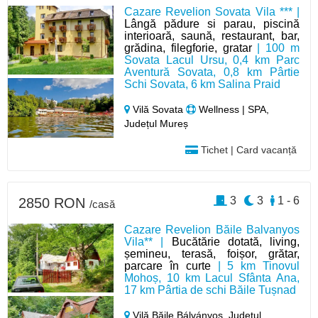
Cazare Revelion Sovata Vila *** |
Lângă pădure si parau, piscină
interioară, saună, restaurant, bar,
grădina, filegforie, gratar
| 100 m
Sovata Lacul Ursu, 0,4 km Parc
Aventură Sovata, 0,8 km Pârtie
Schi Sovata, 6 km Salina Praid
Vilă Sovata
Wellness | SPA,
Județul Mureș
Tichet | Card vacanță
3
3
1 - 6
2850 RON
/casă
Cazare Revelion Băile Balvanyos
Vila** |
Bucătărie dotată, living,
șemineu, terasă, foișor, grătar,
parcare în curte
| 5 km Tinovul
Mohoș, 10 km Lacul Sfânta Ana,
17 km Pârtia de schi Băile Tușnad
Vilă Băile Bálványos,
Județul