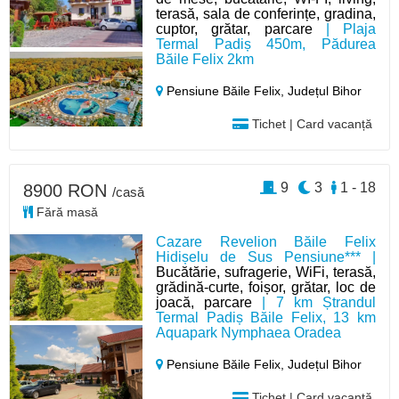
terasă, sala de conferințe, gradina,
cuptor, grătar, parcare
| Plaja
Termal Padiș 450m, Pădurea
Băile Felix 2km
Pensiune Băile Felix,
Județul Bihor
Tichet | Card vacanță
9
3
1 - 18
8900 RON
/casă
Fără masă
Cazare Revelion Băile Felix
Hidișelu de Sus Pensiune*** |
Bucătărie, sufragerie, WiFi, terasă,
grădină-curte, foișor, grătar, loc de
joacă, parcare
| 7 km Ștrandul
Termal Padiș Băile Felix, 13 km
Aquapark Nymphaea Oradea
Pensiune Băile Felix,
Județul Bihor
Tichet | Card vacanță