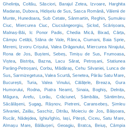
Ghelința
,
Coltău
,
Săsciori
,
Barajul Zetea
,
Izvoare
,
Harghita
Madaras
,
Dubova
,
Hidișelu de Sus
,
Sasca Română
,
Vălenii de
Munte
,
Hunedoara
,
Sub Cetate
,
Sânmartin
,
Reghin
,
Șumuleu
Ciuc, Miercurea Ciuc
,
Ciucsângeorgiu
,
Șiclod
,
Scărișoara
,
Malnaș-Băi
,
Ic Ponor Padis
,
Chedia Mică
,
Bixad
,
Cârța
,
Câmpu Cetății
,
Stâna de Vale
,
Rânca
,
Ciumani
,
Baia Sprie
,
Mereni
,
Izvoru Crișului
,
Valea Drăganului
,
Miercurea Nirajului
,
Rona de Jos
,
Bușteni
,
Sebeș
,
Timișu de Sus
,
Frumoasa
,
Viștea
,
Bistrița
,
Bazna
,
Lacu Sărat
,
Petroșani
,
Statiunea
Parâng-Petroșani
,
Corbu
,
Mădăraș
,
Cehu Silvaniei
,
Lunca de
Sus
,
Sarmizegetusa
,
Valea Scurtă
,
Senetea
,
Pârâu Satu Mare
,
București
,
Turia
,
Valea Vinului
,
Călățele
,
Breaza
,
Gura
Humorului
,
Rodna
,
Piatra Neamț
,
Sinaia
,
Boghiș
,
Delnița
,
Măgura
,
Arefu
,
Lorău
,
Crăciunel
,
Sâmbăta
,
Sântimbru
,
Săcălășeni
,
Șugag
,
Râșnov
,
Pietreni
,
Caransebeș
,
Șimleu
Silvaniei
,
Zalău
,
Saschiz
,
Ditrău
,
Moieciu de Jos
,
Băișoara
,
Rucăr
,
Nădejdea
,
Ighiu/Ighìo
,
Iași
,
Pitești
,
Ciceu
,
Satu Mare
,
Almașu Mare
,
Bălăușeri
,
Geoagiu
,
Bratca
,
Beiuș
,
Câmpia