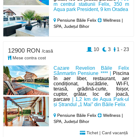
m centrul statiunii Felix, 350 m
Aqua park President, 9 km Oradea
Pensiune Băile Felix
Wellness |
SPA, Județul Bihor
10
3
1 - 23
12900 RON
/casă
Mese contra cost
Cazare Revelion Băile Felix
Sânmartin Pensiune **** |
Piscina
în aer liber, restaurant, aer
condiționat, bucătărie, WI-FI,
terasă, grădină-curte, foișor,
cuptor, grătar, loc de joacă,
parcare
| 1,2 km de Aqua Park-ul
și Ștrandul „1 Mai” din Băile Felix
Pensiune Băile Felix
Wellness |
SPA, Județul Bihor
Tichet | Card vacanță