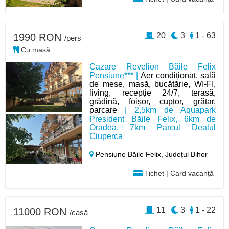
20
3
1 - 63
1990 RON
/pers
Cu masă
Cazare Revelion Băile Felix
Pensiune*** |
Aer condiționat, sală
de mese, masă, bucătărie, WI-FI,
living, recepție 24/7, terasă,
grădină, foișor, cuptor, grătar,
parcare
| 2,5km de Aquapark
President Băile Felix, 6km de
Oradea, 7km Parcul Dealul
Ciuperca
Pensiune Băile Felix,
Județul Bihor
Tichet | Card vacanță
11
3
1 - 22
11000 RON
/casă