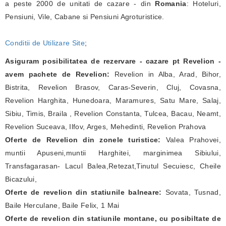
a peste 2000 de unitati de cazare - din
Romania
: Hoteluri,
Pensiuni, Vile, Cabane si Pensiuni Agroturistice.
Conditii de Utilizare Site
;
Asiguram posibilitatea de rezervare - cazare pt Revelion -
avem pachete de Revelion:
Revelion in Alba, Arad, Bihor,
Bistrita, Revelion Brasov, Caras-Severin, Cluj, Covasna,
Revelion Harghita, Hunedoara, Maramures, Satu Mare, Salaj,
Sibiu, Timis, Braila , Revelion Constanta, Tulcea, Bacau, Neamt,
Revelion Suceava, Ilfov, Arges, Mehedinti, Revelion Prahova
Oferte de Revelion din zonele turistice:
Valea Prahovei,
muntii Apuseni,muntii Harghitei, marginimea Sibiului,
Transfagarasan- Lacul Balea,Retezat,Tinutul Secuiesc, Cheile
Bicazului,
Oferte de revelion din statiunile balneare:
Sovata, Tusnad,
Baile Herculane, Baile Felix, 1 Mai
Oferte de revelion din statiunile montane, cu posibiltate de