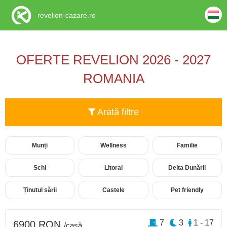
revelion-cazare.ro
OFERTE REVELION 2026 - 2027
ROMANIA
Arată filtre
Munți
Wellness
Familie
Schi
Litoral
Delta Dunării
Ținutul sării
Castele
Pet friendly
7
3
1 - 17
6900 RON
/casă