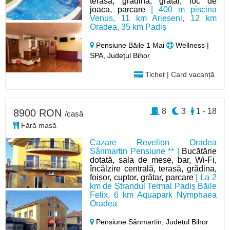
terasa, gradina, grătar, loc de
joaca, parcare
| 400 m piscina
Venus, 11 km Arieșeni, 12 km
Oradea, 35 km Padiș
Pensiune Băile 1 Mai
Wellness |
SPA, Județul Bihor
Tichet | Card vacanță
8
3
1 - 18
8900 RON
/casă
Fără masă
Cazare Revelion Oradea
Sânmartin Pensiune ** |
Bucătărie
dotată, sala de mese, bar, Wi-Fi,
încălzire centrală, terasă, grădina,
foișor, cuptor, grătar, parcare
| La 2
km de Ștrandul Termal Padiș Băile
Felix, 6 km Aquapark Nymphaea
Oradea
Pensiune Sânmartin,
Județul Bihor