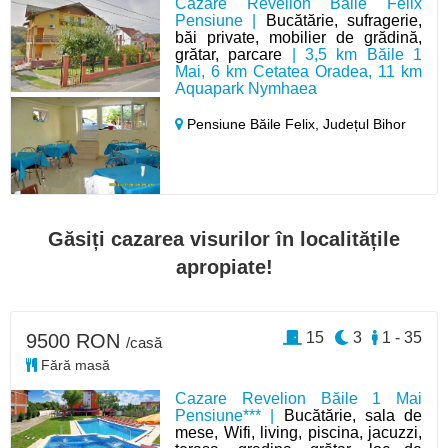
Cazare Revelion Băile Felix
Pensiune |
Bucătărie, sufragerie,
băi private, mobilier de grădină,
grătar, parcare
| 3,5 km Băile 1
Mai, 6 km Cetatea Oradea, 11 km
Aquapark Nymhaea
Pensiune Băile Felix,
Județul Bihor
Găsiți cazarea visurilor în localitățile
apropiate!
15
3
1 - 35
9500 RON
/casă
Fără masă
Cazare Revelion Băile 1 Mai
Pensiune*** |
Bucătărie, sala de
mese, Wifi, living, piscina, jacuzzi,