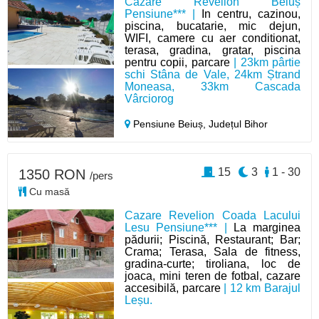
Cazare Revelion Beiuș
Pensiune*** |
In centru, cazinou,
piscina, bucatarie, mic dejun,
WIFI, camere cu aer conditionat,
terasa, gradina, gratar, piscina
pentru copii, parcare
| 23km pârtie
schi Stâna de Vale, 24km Ștrand
Moneasa, 33km Cascada
Vârciorog
Pensiune Beiuș,
Județul Bihor
15
3
1 - 30
1350 RON
/pers
Cu masă
Cazare Revelion Coada Lacului
Lesu Pensiune*** |
La marginea
pădurii; Piscină, Restaurant; Bar;
Crama; Terasa, Sala de fitness,
gradina-curte; tiroliana, loc de
joaca, mini teren de fotbal, cazare
accesibilă, parcare
| 12 km Barajul
Leșu.