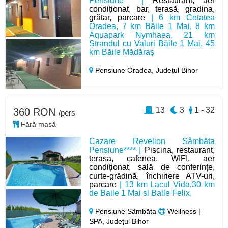
Pensiune*** |
Restaurant, aer
condiționat, bar, terasă, gradina,
grătar, parcare
| 6 km Cetatea
Oradea, 7 km Băile 1 Mai, 8 km
Aquapark Nymhaea, 21 km
Ștrandul cu Valuri Băile 1 Mai, 45
km Băile Mădăraș
Pensiune Oradea,
Județul Bihor
13
3
1 - 32
360 RON
/pers
Fără masă
Cazare Revelion Sâmbăta
Pensiune**** |
Piscina, restaurant,
terasa, cafenea, WIFI, aer
condiționat, sală de conferințe,
curte-grădină, închiriere ATV-uri,
parcare
| 13 km Lacul Vida,30 km
de Baile 1 Mai si Baile Felix,
Pensiune Sâmbăta
Wellness |
SPA, Județul Bihor