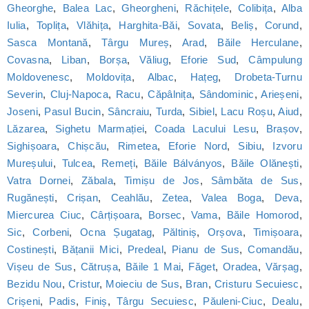
Gheorghe
,
Balea Lac
,
Gheorgheni
,
Răchițele
,
Colibița
,
Alba
Iulia
,
Toplița
,
Vlăhița
,
Harghita-Băi
,
Sovata
,
Beliș
,
Corund
,
Sasca Montană
,
Târgu Mureș
,
Arad
,
Băile Herculane
,
Covasna
,
Liban
,
Borșa
,
Văliug
,
Eforie Sud
,
Câmpulung
Moldovenesc
,
Moldovița
,
Albac
,
Hațeg
,
Drobeta-Turnu
Severin
,
Cluj-Napoca
,
Racu
,
Căpâlnița
,
Sândominic
,
Arieșeni
,
Joseni
,
Pasul Bucin
,
Sâncraiu
,
Turda
,
Sibiel
,
Lacu Roșu
,
Aiud
,
Lăzarea
,
Sighetu Marmației
,
Coada Lacului Lesu
,
Brașov
,
Sighișoara
,
Chișcău
,
Rimetea
,
Eforie Nord
,
Sibiu
,
Izvoru
Mureșului
,
Tulcea
,
Remeți
,
Băile Bálványos
,
Băile Olănești
,
Vatra Dornei
,
Zăbala
,
Timișu de Jos
,
Sâmbăta de Sus
,
Rugănești
,
Crișan
,
Ceahlău
,
Zetea
,
Valea Boga
,
Deva
,
Miercurea Ciuc
,
Cârțișoara
,
Borsec
,
Vama
,
Băile Homorod
,
Sic
,
Corbeni
,
Ocna Șugatag
,
Păltiniș
,
Orșova
,
Timișoara
,
Costinești
,
Bățanii Mici
,
Predeal
,
Pianu de Sus
,
Comandău
,
Vișeu de Sus
,
Cătrușa
,
Băile 1 Mai
,
Făget
,
Oradea
,
Vărșag
,
Bezidu Nou
,
Cristur
,
Moieciu de Sus
,
Bran
,
Cristuru Secuiesc
,
Crișeni
,
Padis
,
Finiș
,
Târgu Secuiesc
,
Păuleni-Ciuc
,
Dealu
,