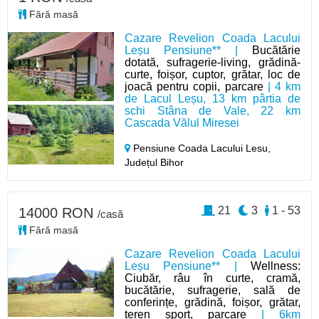
Fără masă
Cazare Revelion Coada Lacului
Leșu Pensiune** |
Bucătărie
dotată, sufragerie-living, grădină-
curte, foișor, cuptor, grătar, loc de
joacă pentru copii, parcare
| 4 km
de Lacul Leșu, 13 km pârtia de
schi Stâna de Vale, 22 km
Cascada Vălul Miresei
Pensiune Coada Lacului Lesu,
Județul Bihor
21
3
1 - 53
14000 RON
/casă
Fără masă
Cazare Revelion Coada Lacului
Leșu Pensiune** |
Wellness:
Ciubăr, râu în curte, cramă,
bucătărie, sufragerie, sală de
conferințe, grădină, foișor, grătar,
teren sport, parcare
| 6km