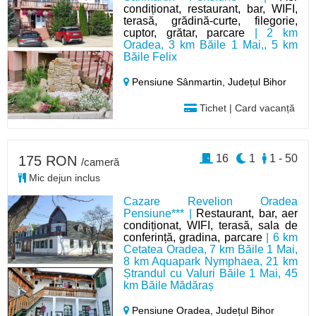
condiționat, restaurant, bar, WIFI,
terasă, grădină-curte, filegorie,
cuptor, grătar, parcare
| 2 km
Oradea, 3 km Băile 1 Mai,, 5 km
Băile Felix
Pensiune Sânmartin,
Județul Bihor
Tichet | Card vacanță
16
1
1 - 50
175 RON
/cameră
Mic dejun inclus
Cazare Revelion Oradea
Pensiune*** |
Restaurant, bar, aer
condiționat, WIFI, terasă, sala de
conferință, gradina, parcare
| 6 km
Cetatea Oradea, 7 km Băile 1 Mai,
8 km Aquapark Nymphaea, 21 km
Ștrandul cu Valuri Băile 1 Mai, 45
km Băile Mădăraș
Pensiune Oradea,
Județul Bihor