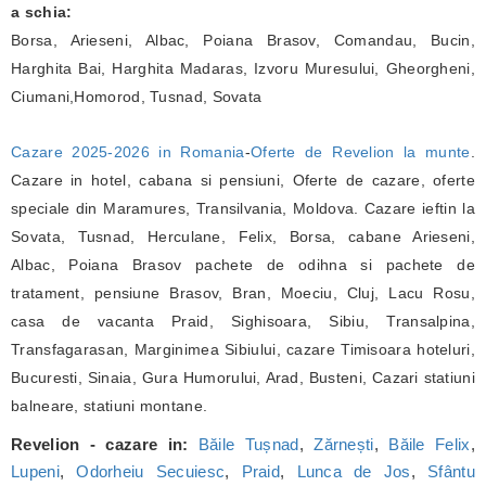
a schia:
Borsa, Arieseni, Albac, Poiana Brasov, Comandau, Bucin,
Harghita Bai, Harghita Madaras, Izvoru Muresului, Gheorgheni,
Ciumani,Homorod, Tusnad, Sovata
Cazare 2025-2026 in Romania
-
Oferte de Revelion la munte
.
Cazare in hotel, cabana si pensiuni, Oferte de cazare, oferte
speciale din Maramures, Transilvania, Moldova. Cazare ieftin la
Sovata, Tusnad, Herculane, Felix, Borsa, cabane Arieseni,
Albac, Poiana Brasov pachete de odihna si pachete de
tratament, pensiune Brasov, Bran, Moeciu, Cluj, Lacu Rosu,
casa de vacanta Praid, Sighisoara, Sibiu, Transalpina,
Transfagarasan, Marginimea Sibiului, cazare Timisoara hoteluri,
Bucuresti, Sinaia, Gura Humorului, Arad, Busteni, Cazari statiuni
balneare, statiuni montane.
Revelion - cazare in:
Băile Tușnad
,
Zărnești
,
Băile Felix
,
Lupeni
,
Odorheiu Secuiesc
,
Praid
,
Lunca de Jos
,
Sfântu