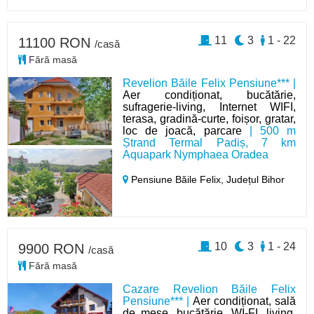
11
3
1 - 22
11100 RON
/casă
Fără masă
Revelion Băile Felix Pensiune*** |
Aer condiționat, bucătărie,
sufragerie-living, Internet WIFI,
terasa, gradină-curte, foișor, gratar,
loc de joacă, parcare
| 500 m
Ștrand Termal Padiș, 7 km
Aquapark Nymphaea Oradea
Pensiune Băile Felix,
Județul Bihor
10
3
1 - 24
9900 RON
/casă
Fără masă
Cazare Revelion Băile Felix
Pensiune*** |
Aer condiționat, sală
de mese, bucătărie, WI-FI, living,