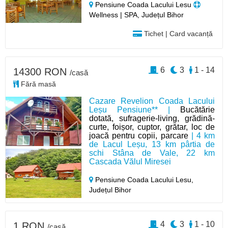
Pensiune Coada Lacului Lesu
Wellness | SPA, Județul Bihor
Tichet | Card vacanță
6
3
1 - 14
14300 RON
/casă
Fără masă
Cazare Revelion Coada Lacului
Leșu Pensiune** |
Bucătărie
dotată, sufragerie-living, grădină-
curte, foișor, cuptor, grătar, loc de
joacă pentru copii, parcare
| 4 km
de Lacul Leșu, 13 km pârtia de
schi Stâna de Vale, 22 km
Cascada Vălul Miresei
Pensiune Coada Lacului Lesu,
Județul Bihor
4
3
1 - 10
1 RON
/casă