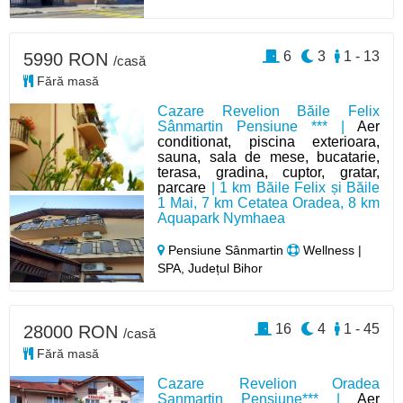
6
3
1 - 13
5990 RON
/casă
Fără masă
Cazare Revelion Băile Felix
Sânmartin Pensiune *** |
Aer
conditionat, piscina exterioara,
sauna, sala de mese, bucatarie,
terasa, gradina, cuptor, gratar,
parcare
| 1 km Băile Felix și Băile
1 Mai, 7 km Cetatea Oradea, 8 km
Aquapark Nymhaea
Pensiune Sânmartin
Wellness |
SPA, Județul Bihor
16
4
1 - 45
28000 RON
/casă
Fără masă
Cazare Revelion Oradea
Sanmartin Pensiune*** |
Aer