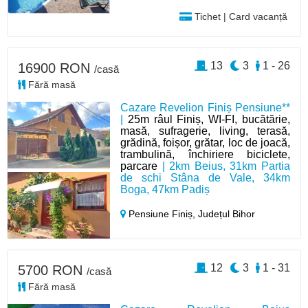
Tichet | Card vacanță
13
3
1 - 26
16900 RON
/casă
Fără masă
Cazare Revelion Finiș Pensiune**
|
25m râul Finiș, WI-FI, bucătărie,
masă, sufragerie, living, terasă,
grădină, foișor, grătar, loc de joacă,
trambulină, închiriere biciclete,
parcare
| 2km Beius, 31km Partia
de schi Stâna de Vale, 34km
Boga, 47km Padiș
Pensiune Finiș,
Județul Bihor
12
3
1 - 31
5700 RON
/casă
Fără masă