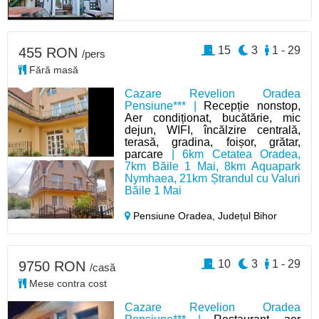
15
3
1 - 29
455 RON
/pers
Fără masă
Cazare Revelion Oradea
Pensiune*** |
Recepție nonstop,
Aer condiționat, bucătărie, mic
dejun, WIFI, încălzire centrală,
terasă, gradina, foișor, grătar,
parcare
| 6km Cetatea Oradea,
7km Băile 1 Mai, 8km Aquapark
Nymhaea, 21km Ștrandul cu Valuri
Băile 1 Mai
Pensiune Oradea,
Județul Bihor
10
3
1 - 29
9750 RON
/casă
Mese contra cost
Cazare Revelion Oradea