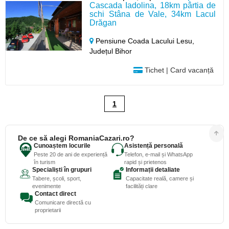
Cascada Iadolina, 18km pârtia de
schi Stâna de Vale, 34km Lacul
Drăgan
Pensiune Coada Lacului Lesu,
Județul Bihor
Tichet | Card vacanță
1
De ce să alegi RomaniaCazari.ro?
Cunoaștem locurile
Asistență personală
Peste 20 de ani de experiență
Telefon, e-mail și WhatsApp
în turism
rapid și prietenos
Specialiști în grupuri
Informații detaliate
Tabere, școli, sport,
Capacitate reală, camere și
evenimente
facilități clare
Contact direct
Comunicare directă cu
proprietarii