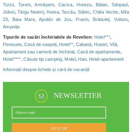
Turzii
,
Tureni
,
Armășeni
,
Cacica
,
Horezu
,
Bălan
,
Sânpaul
,
Jidvei
,
Târgu Neamț
,
Horea
,
Tarcău
,
Slănic
,
Chilia Veche
,
Mila
23
,
Baia Mare
,
Apoldu de Jos
,
Frasin
,
Brăduleț
,
Vulturu
,
Ampoița
Tipurile de cazări închiriabile de Revelion:
Hotel***
,
Pensiune
,
Casă de oaspeți
,
Hotel**
,
Cabană
,
Hostel
,
Vilă
,
Apartament sau cameră de închiriat
,
Casă de apartamente
,
Hotel****
,
Căsuțe tip camping
,
Motel
,
Han
,
Hotel-apartament
Informații despre tichete și card de vacanță
NEWSLETTER
SIGN UP