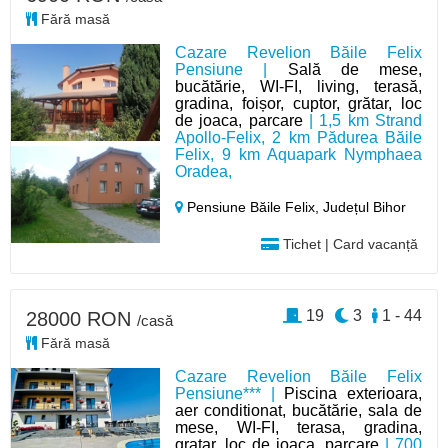
Fără masă
Cazare Revelion Băile Felix
Pensiune |
Sală de mese,
bucătărie, WI-FI, living, terasă,
gradina, foișor, cuptor, grătar, loc
de joaca, parcare
| 1,5 km Strand
Apollo-Felix, 2 km Pădurea Băile
Felix, 9 km Aquapark Nymphaea
Oradea,
Pensiune Băile Felix,
Județul Bihor
Tichet | Card vacanță
19
3
1 - 44
28000 RON
/casă
Fără masă
Cazare Revelion Băile Felix
Pensiune*** |
Piscina exterioara,
aer conditionat, bucătărie, sala de
mese, WI-FI, terasa, gradina,
gratar, loc de joaca, parcare
| 700