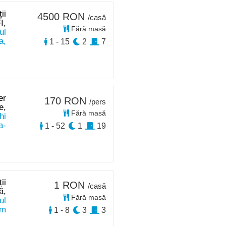
ii
4500 RON
/casă
I,
Fără masă
ul
a,
1 - 15
2
7
er
170 RON
/pers
e,
Fără masă
hi
a-
1 - 52
1
19
ii
1 RON
/casă
ă,
Fără masă
ul
km
1 - 8
3
3