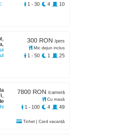
c
1 - 30
4
10
t,
300 RON
/pers
a,
Mic dejun inclus
ui
ul
1 - 50
1
25
la
7800 RON
/cameră
I,
Cu masă
de
hi
1 - 100
4
49
Tichet | Card vacanță