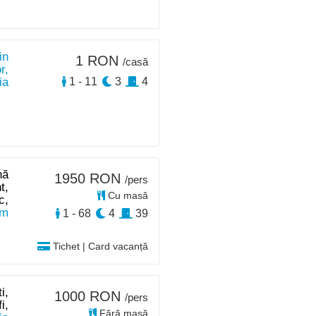
in
1 RON
/casă
r,
ia
1 - 11
3
4
nă
1950 RON
/pers
t,
Cu masă
c,
km
1 - 68
4
39
Tichet | Card vacanță
i,
1000 RON
/pers
i,
Fără masă