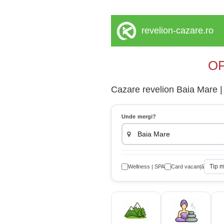
revelion-cazare.ro
OF
Cazare revelion Baia Mare | 
Unde mergi?
Tip 
Wellness | SPA
Card vacanță