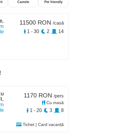
ii
Castele
Pet friendly
e,
11500 RON
/casă
km
le
1 - 30
2
14
!
cu
1170 RON
/pers
I,
Cu masă
km
le
1 - 20
3
8
Tichet | Card vacanță