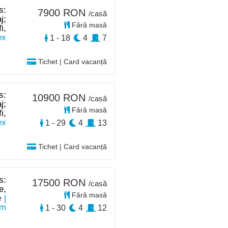
s:
7900 RON
/casă
j;
Fără masă
i,
ex
1 - 18
4
7
Tichet | Card vacanță
s:
10900 RON
/casă
j;
Fără masă
i,
ex
1 - 29
4
13
Tichet | Card vacanță
s:
17500 RON
/casă
e,
Fără masă
e
|
km
1 - 30
4
12