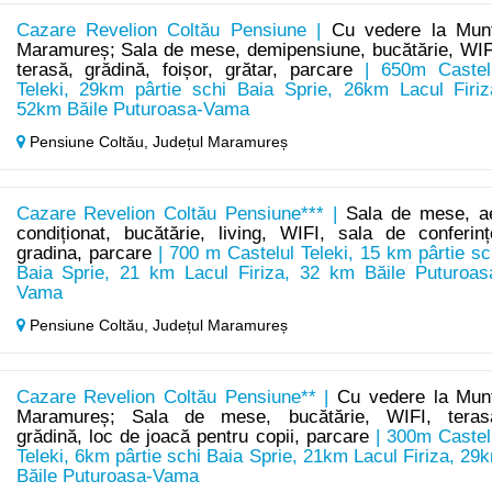
Cazare Revelion Coltău Pensiune |
Cu vedere la Munț
Maramureș; Sala de mese, demipensiune, bucătărie, WIF
terasă, grădină, foișor, grătar, parcare
| 650m Castel
Teleki, 29km pârtie schi Baia Sprie, 26km Lacul Firiz
52km Băile Puturoasa-Vama
Pensiune Coltău,
Județul Maramureș
Cazare Revelion Coltău Pensiune*** |
Sala de mese, a
condiționat, bucătărie, living, WIFI, sala de conferinț
gradina, parcare
| 700 m Castelul Teleki, 15 km pârtie sc
Baia Sprie, 21 km Lacul Firiza, 32 km Băile Puturoas
Vama
Pensiune Coltău,
Județul Maramureș
Cazare Revelion Coltău Pensiune** |
Cu vedere la Munț
Maramureș; Sala de mese, bucătărie, WIFI, teras
grădină, loc de joacă pentru copii, parcare
| 300m Castel
Teleki, 6km pârtie schi Baia Sprie, 21km Lacul Firiza, 29
Băile Puturoasa-Vama