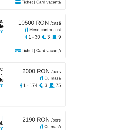
Tichet | Card vacanță
e,
10500 RON
/casă
de
Mese contra cost
km
1 - 30
3
9
Tichet | Card vacanță
s:
2000 RON
/pers
e;
Cu masă
de
km
1 - 174
3
75
 |
2190 RON
/pers
l,
Cu masă
km