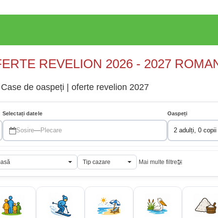
ERTE REVELION 2026 - 2027 ROMA
Case de oaspeți | oferte revelion 2027
Selectați datele
Oaspeți
Sosire
—
Plecare
2 adulți, 0 copii
masă
Tip cazare
Mai multe filtre