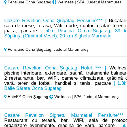
Pensiune Ocna Șugatag
Wellness | SPA, Județul Maramureș
Cazare Revelion Ocna Șugatag Pensiune*** |
Bucătări
sala de mese, terasa, Wifi, curte, cuptor, grătar, teren 
joaca, parcare
| 50m Piscina Ocna Șugatag, 39 
Săpânța (Cimitirul Vesel), 20 km Sighetu Marmației
Pensiune Ocna Șugatag,
Județul Maramureș
Cazare Revelion Ocna Șugatag Hotel *** |
Wellnes
piscine interioare, exterioare, saună, tratamente balnear
2 restaurante, bar, WIFI, camere climatizate, grădină 
vară, teren de fotbal, handbal și tenis, parcare
| 1,3
Băile Sărate Ocna Șugatag
Hotel*** Ocna Șugatag
Wellness | SPA, Județul Maramureș
Cazare Revelion Sighetu Marmației Pensiune***
Restaurant cu terasă, bar, WiFi, sală de protoco
organizare evenimente, gradina de vara, parcare
| 5