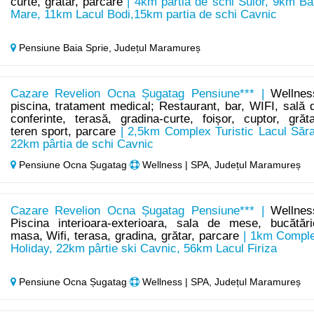
curte, gratar, parcare
| 4km partia de schi Suior, 9km Ba
Mare, 11km Lacul Bodi,15km partia de schi Cavnic
Pensiune Baia Sprie,
Județul Maramureș
Cazare Revelion Ocna Șugatag Pensiune*** |
Wellnes
piscina, tratament medical; Restaurant, bar, WIFI, sală 
conferinte, terasă, gradina-curte, foișor, cuptor, grăta
teren sport, parcare
| 2,5km Complex Turistic Lacul Săra
22km pârtia de schi Cavnic
Pensiune Ocna Șugatag
Wellness | SPA, Județul Maramureș
Cazare Revelion Ocna Șugatag Pensiune*** |
Wellnes
Piscina interioara-exterioara, sala de mese, bucătări
masa, Wifi, terasa, gradina, grătar, parcare
| 1km Compl
Holiday, 22km pârtie ski Cavnic, 56km Lacul Firiza
Pensiune Ocna Șugatag
Wellness | SPA, Județul Maramureș