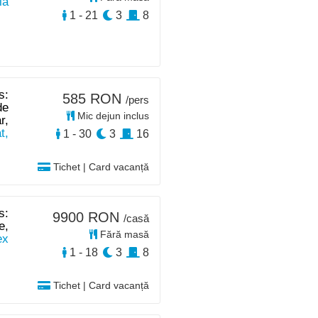
ia
1 - 21
3
8
s:
585 RON
/pers
de
Mic dejun inclus
r,
t,
1 - 30
3
16
Tichet | Card vacanță
s:
9900 RON
/casă
e,
Fără masă
ex
1 - 18
3
8
Tichet | Card vacanță