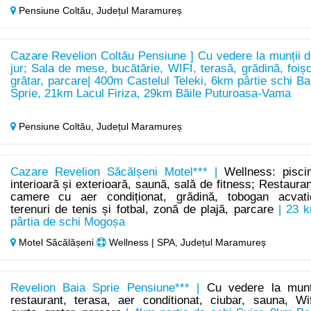
Pensiune Coltău,
Județul Maramureș
Cazare Revelion Coltău Pensiune ] Cu vedere la munții d
jur; Sala de mese, bucătărie, WIFI, terasă, grădină, foișo
grătar, parcare| 400m Castelul Teleki, 6km pârtie schi Ba
Sprie, 21km Lacul Firiza, 29km Băile Puturoasa-Vama
Pensiune Coltău,
Județul Maramureș
Cazare Revelion Săcălșeni Motel*** |
Wellness: pisci
interioară și exterioară, saună, sală de fitness; Restauran
camere cu aer condiționat, grădină, tobogan acvati
terenuri de tenis și fotbal, zonă de plajă, parcare
| 23 
pârtia de schi Mogoșa
Motel Săcălășeni
Wellness | SPA, Județul Maramureș
Revelion Baia Sprie Pensiune*** |
Cu vedere la munt
restaurant, terasa, aer conditionat, ciubar, sauna, Wif