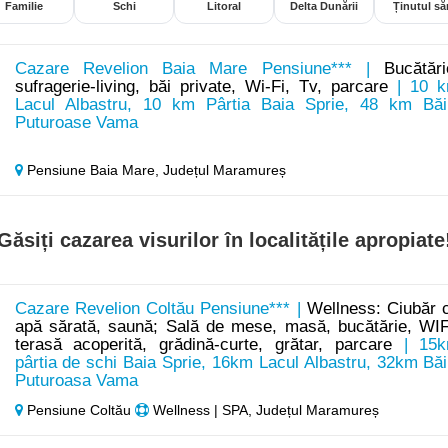
Familie
Schi
Litoral
Delta Dunării
Ținutul săr
Cazare Revelion Baia Mare Pensiune*** |
Bucătări
sufragerie-living, băi private, Wi-Fi, Tv, parcare
| 10 
Lacul Albastru, 10 km Pârtia Baia Sprie, 48 km Băi
Puturoase Vama
Pensiune Baia Mare,
Județul Maramureș
Găsiți cazarea visurilor în localitățile apropiate
Cazare Revelion Coltău Pensiune*** |
Wellness: Ciubăr 
apă sărată, saună; Sală de mese, masă, bucătărie, WIF
terasă acoperită, grădină-curte, grătar, parcare
| 15
pârtia de schi Baia Sprie, 16km Lacul Albastru, 32km Băi
Puturoasa Vama
Pensiune Coltău
Wellness | SPA, Județul Maramureș