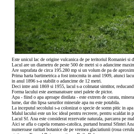
Este unicul lac de origine vulcanica de pe teritoriul Romaniei si d
Lacul are un diametru de peste 500 de metri si o adancime maxim
Are suprafata de circa 195.280 mp si un volum de pa de aproxim
Prima harta bartimetrica a fost intocmita in anul 1909, atunci lac
in anul 1896 s-a stabilit o adancime de 12 metri.
Deci intre anii 1869 si 1955, lacul s-a colmatat simtitor, reducan
Forma lacului este asemanatoare unei palete de pictor.
Apa - fiind o apa aproape distilata - este extrem de curata, minera
lume, dar din lipsa sarurilor minerale apa nu este potabila.
La inceputul secolului s-a colonizat o specie de somn pitic in apa 
Malul lacului este un loc ideal pentru recreere, pentru scaldat in 
Lacul Sf. Ana este considerat rezervatie naturala, parcarea pe mal 
Aici se afla o capela romano-catolica, purtand hramul Sfintei An
numeroase raritati botanice de pe vremea glaciatiunii (roua cerului