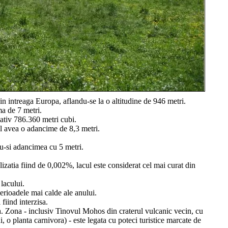
in intreaga Europa, aflandu-se la o altitudine de 946 metri.
a de 7 metri.
ativ 786.360 metri cubi.
ul avea o adancime de 8,3 metri.
du-si adancimea cu 5 metri.
lizatia fiind de 0,002%, lacul este considerat cel mai curat din
lacului.
perioadele mai calde ale anului.
fiind interzisa.
a. Zona - inclusiv Tinovul Mohos din craterul vulcanic vecin, cu
, o planta carnivora) - este legata cu poteci turistice marcate de