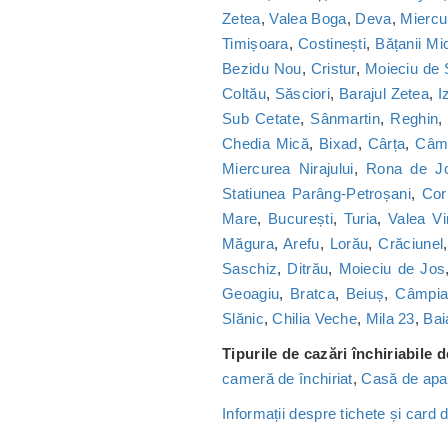
Zetea
,
Valea Boga
,
Deva
,
Miercu
Timișoara
,
Costinești
,
Bățanii Mic
Bezidu Nou
,
Cristur
,
Moieciu de
Coltău
,
Săsciori
,
Barajul Zetea
,
I
Sub Cetate
,
Sânmartin
,
Reghin
Chedia Mică
,
Bixad
,
Cârța
,
Câmp
Miercurea Nirajului
,
Rona de J
Statiunea Parâng-Petroșani
,
Cor
Mare
,
București
,
Turia
,
Valea Vi
Măgura
,
Arefu
,
Lorău
,
Crăciunel
Saschiz
,
Ditrău
,
Moieciu de Jos
Geoagiu
,
Bratca
,
Beiuș
,
Câmpia 
Slănic
,
Chilia Veche
,
Mila 23
,
Bai
Tipurile de cazări închiriabile 
cameră de închiriat
,
Casă de apa
Informații despre tichete și card