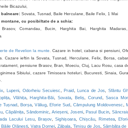
eile Bicazului,
e balneare:
Sovata, Tusnad, Baile Herculane, Baile Felix, 1 Mai
e montane, cu posibiltate de a schia:
a Brasov, Comandau, Bucin, Harghita Bai, Harghita Madaras,
a
erte de Revelion la munte
. Cazare in hotel, cabana si pensiuni, Of
. Cazare ieftin la Sovata, Tusnad, Herculane, Felix, Borsa, caba
ratament, pensiune Brasov, Bran, Moeciu, Cluj, Lacu Rosu, casa de
inimea Sibiului, cazare Timisoara hoteluri, Bucuresti, Sinaia, Gur
e.
ix
,
Lupeni
,
Odorheiu Secuiesc
,
Praid
,
Lunca de Jos
,
Sfântu G
oplița
,
Vlăhița
,
Harghita-Băi
,
Sovata
,
Beliș
,
Corund
,
Sasca Mon
le Tușnad
,
Borșa
,
Văliug
,
Eforie Sud
,
Câmpulung Moldovenesc
,
M
cu
,
Căpâlnița
,
Sândominic
,
Arieșeni
,
Joseni
,
Pasul Bucin
,
Sâncrai
ada Lacului Lesu
,
Brașov
,
Sighișoara
,
Chișcău
,
Rimetea
,
Efor
,
Băile Olănești
,
Vatra Dornei
,
Zăbala
,
Timișu de Jos
,
Sâmbăta de