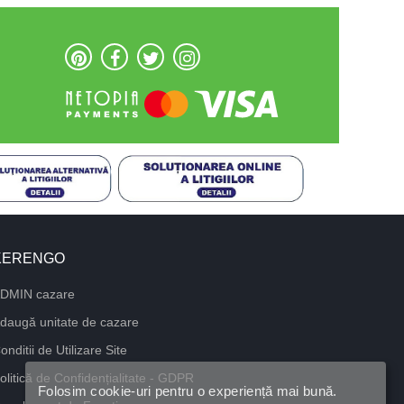
KERENGO
DMIN cazare
daugă unitate de cazare
onditii de Utilizare Site
olitică de Confidențialitate - GDPR
Folosim cookie-uri pentru o experiență mai bună.