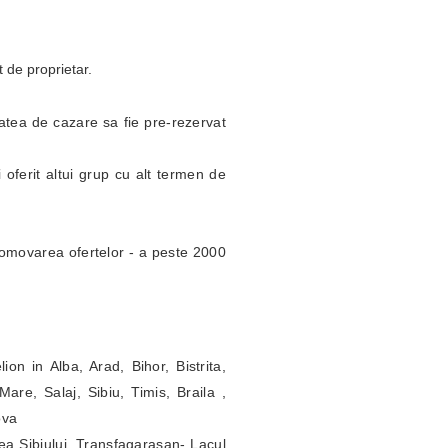
t de proprietar.
itatea de cazare sa fie pre-rezervat
 oferit altui grup cu alt termen de
omovarea ofertelor - a peste 2000
ion in Alba, Arad, Bihor, Bistrita,
re, Salaj, Sibiu, Timis, Braila ,
ova
ea Sibiului, Transfagarasan- Lacul