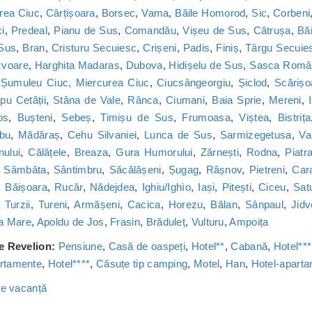
rea Ciuc
,
Cârțișoara
,
Borsec
,
Vama
,
Băile Homorod
,
Sic
,
Corbeni
i
,
Predeal
,
Pianu de Sus
,
Comandău
,
Vișeu de Sus
,
Cătrușa
,
Băi
 Sus
,
Bran
,
Cristuru Secuiesc
,
Crișeni
,
Padis
,
Finiș
,
Târgu Secuie
zvoare
,
Harghita Madaras
,
Dubova
,
Hidișelu de Sus
,
Sasca Româ
,
Șumuleu Ciuc, Miercurea Ciuc
,
Ciucsângeorgiu
,
Șiclod
,
Scărișo
u Cetății
,
Stâna de Vale
,
Rânca
,
Ciumani
,
Baia Sprie
,
Mereni
,
os
,
Bușteni
,
Sebeș
,
Timișu de Sus
,
Frumoasa
,
Viștea
,
Bistrița
bu
,
Mădăraș
,
Cehu Silvaniei
,
Lunca de Sus
,
Sarmizegetusa
,
Va
nului
,
Călățele
,
Breaza
,
Gura Humorului
,
Zărnești
,
Rodna
,
Piatr
,
Sâmbăta
,
Sântimbru
,
Săcălășeni
,
Șugag
,
Râșnov
,
Pietreni
,
Car
,
Băișoara
,
Rucăr
,
Nădejdea
,
Ighiu/Ighìo
,
Iași
,
Pitești
,
Ciceu
,
Sat
Turzii
,
Tureni
,
Armășeni
,
Cacica
,
Horezu
,
Bălan
,
Sânpaul
,
Jidv
a Mare
,
Apoldu de Jos
,
Frasin
,
Brăduleț
,
Vulturu
,
Ampoița
de Revelion:
Pensiune
,
Casă de oaspeți
,
Hotel**
,
Cabană
,
Hotel***
rtamente
,
Hotel****
,
Căsuțe tip camping
,
Motel
,
Han
,
Hotel-apart
 de vacanță