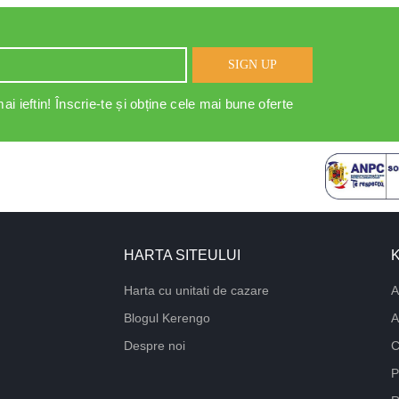
SIGN UP
ai ieftin! Înscrie-te și obține cele mai bune oferte
HARTA SITEULUI
Harta cu unitati de cazare
A
Blogul Kerengo
A
Despre noi
C
P