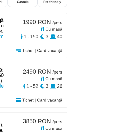
ii
Castele
Pet friendly
gă
1990 RON
/pers
cu
Cu masă
r,
km
1 - 150
3
40
Tichet | Card vacanță
ă;
2490 RON
/pers
60
Cu masă
),
le
1 - 52
3
26
Tichet | Card vacanță
 |
3850 RON
/pers
i,
Cu masă
e,