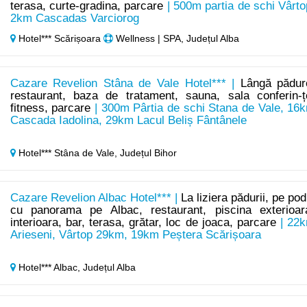
terasa, curte-gradina, parcare
| 500m partia de schi Vârto
2km Cascadas Varciorog
Hotel*** Scărișoara
Wellness | SPA, Județul Alba
Cazare Revelion Stâna de Vale Hotel*** |
Lângă pădur
restaurant, baza de tratament, sauna, sala conferin-ț
fitness, parcare
| 300m Pârtia de schi Stana de Vale, 16
Cascada Iadolina, 29km Lacul Beliș Fântânele
Hotel*** Stâna de Vale,
Județul Bihor
Cazare Revelion Albac Hotel*** |
La liziera pădurii, pe pod
cu panorama pe Albac, restaurant, piscina exterioar
interioara, bar, terasa, grătar, loc de joaca, parcare
| 22
Arieseni, Vârtop 29km, 19km Peștera Scărișoara
Hotel*** Albac,
Județul Alba