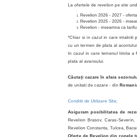
La ofertele de revelion pe site und
Revelion 2026 - 2027 - oferta
Revelion 2025 - 2026 - inseamn
Revelion - inseamna ca tariful
*Chiar si in cazul in care intalnit
cu un termen de plata al acontulu
In cazul in care temenul limita a 
plata al avansului.
Căutați cazare în afara sezonul
de unitati de cazare - din
Romani
Conditii de Utilizare Site
;
Asiguram posibilitatea de rez
Revelion Brasov, Caras-Severin, 
Revelion Constanta, Tulcea, Bacau
Oferte de Revelion din zonele tu