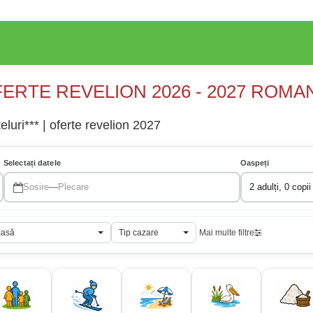
ERTE REVELION 2026 - 2027 ROMA
luri*** | oferte revelion 2027
Selectați datele
Oaspeți
Sosire
—
Plecare
2 adulți, 0 copii
masă
Tip cazare
Mai multe filtre