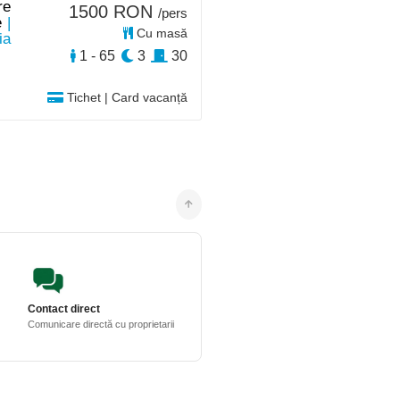
re
1500 RON
/pers
e
|
Cu masă
ia
1 - 65
3
30
Tichet | Card vacanță
Contact direct
Comunicare directă cu proprietarii