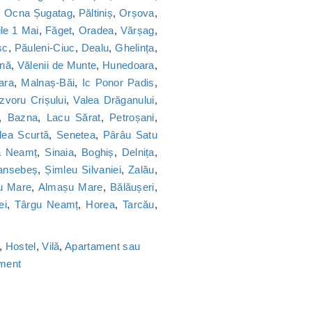
,
Ocna Șugatag
,
Păltiniș
,
Orșova
,
le 1 Mai
,
Făget
,
Oradea
,
Vărșag
,
sc
,
Păuleni-Ciuc
,
Dealu
,
Ghelința
,
nă
,
Vălenii de Munte
,
Hunedoara
,
ara
,
Malnaș-Băi
,
Ic Ponor Padis
,
Izvoru Crișului
,
Valea Drăganului
,
,
Bazna
,
Lacu Sărat
,
Petroșani
,
lea Scurtă
,
Senetea
,
Pârâu Satu
a Neamț
,
Sinaia
,
Boghiș
,
Delnița
,
ansebeș
,
Șimleu Silvaniei
,
Zalău
,
u Mare
,
Almașu Mare
,
Bălăușeri
,
ei
,
Târgu Neamț
,
Horea
,
Tarcău
,
,
Hostel
,
Vilă
,
Apartament sau
ament