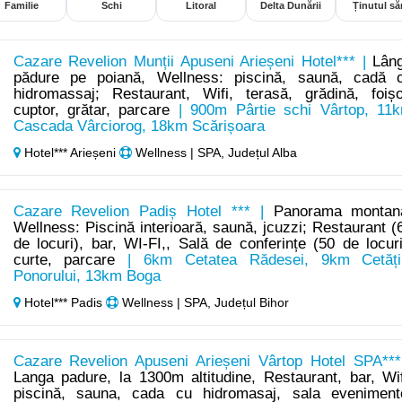
Familie
Schi
Litoral
Delta Dunării
Ținutul săr
Cazare Revelion Munții Apuseni Arieșeni Hotel*** |
Lân
pădure pe poiană, Wellness: piscină, saună, cadă 
hidromassaj; Restaurant, Wifi, terasă, grădină, foișo
cuptor, grătar, parcare
| 900m Pârtie schi Vârtop, 11
Cascada Vârciorog, 18km Scărișoara
Hotel*** Arieșeni
Wellness | SPA, Județul Alba
Cazare Revelion Padiș Hotel *** |
Panorama montan
Wellness: Piscină interioară, saună, jcuzzi; Restaurant (
de locuri), bar, WI-FI,, Sală de conferințe (50 de locuri
curte, parcare
| 6km Cetatea Rădesei, 9km Cetăți
Ponorului, 13km Boga
Hotel*** Padis
Wellness | SPA, Județul Bihor
Cazare Revelion Apuseni Arieșeni Vârtop Hotel SPA***
Langa padure, la 1300m altitudine, Restaurant, bar, Wif
piscină, sauna, cada cu hidromasaj, sala eveniment