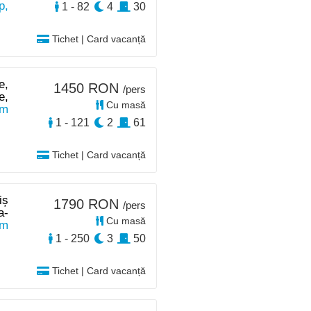
p,
1 - 82
4
30
Tichet | Card vacanță
e,
1450 RON
/pers
e,
Cu masă
km
1 - 121
2
61
Tichet | Card vacanță
iș
1790 RON
/pers
a-
Cu masă
km
1 - 250
3
50
Tichet | Card vacanță