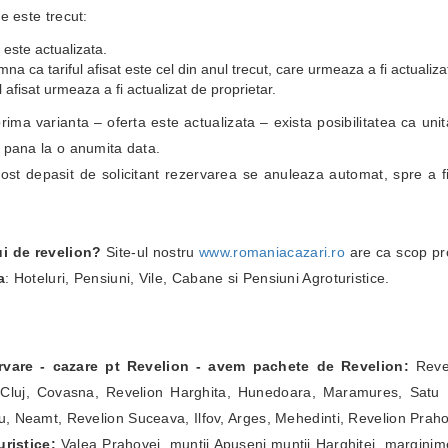
e este trecut:
 este actualizata.
a ca tariful afisat este cel din anul trecut, care urmeaza a fi actualiza
 afisat urmeaza a fi actualizat de proprietar.
i prima varianta – oferta este actualizata – exista posibilitatea ca un
i pana la o anumita data.
fost depasit de solicitant rezervarea se anuleaza automat, spre a fi
ui de revelion?
Site-ul nostru
www.romaniacazari.ro
are ca scop pr
a
: Hoteluri, Pensiuni, Vile, Cabane si Pensiuni Agroturistice.
ervare - cazare pt Revelion - avem pachete de Revelion:
Revel
Cluj, Covasna, Revelion Harghita, Hunedoara, Maramures, Satu Ma
, Neamt, Revelion Suceava, Ilfov, Arges, Mehedinti, Revelion Prah
ristice:
Valea Prahovei, muntii Apuseni,muntii Harghitei, marginim