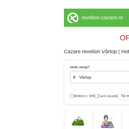
revelion-cazare.ro
OF
Cazare revelion Vârtop | Hote
Unde mergi?
Tip 
Wellness | SPA
Card vacanță