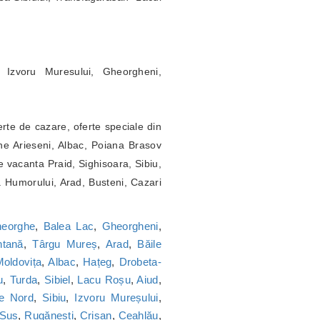
 Izvoru Muresului, Gheorgheni,
erte de cazare, oferte speciale din
ne Arieseni, Albac, Poiana Brasov
 vacanta Praid, Sighisoara, Sibiu,
a Humorului, Arad, Busteni, Cazari
heorghe
,
Balea Lac
,
Gheorgheni
,
tană
,
Târgu Mureș
,
Arad
,
Băile
oldovița
,
Albac
,
Hațeg
,
Drobeta-
u
,
Turda
,
Sibiel
,
Lacu Roșu
,
Aiud
,
ie Nord
,
Sibiu
,
Izvoru Mureșului
,
 Sus
,
Rugănești
,
Crișan
,
Ceahlău
,