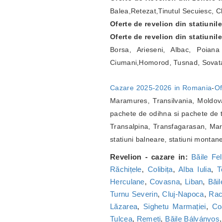
Balea,Retezat,Tinutul Secuiesc, Ch
Oferte de revelion din statiunil
Oferte de revelion din statiunil
Borsa, Arieseni, Albac, Poian
Ciumani,Homorod, Tusnad, Sovat
Cazare 2025-2026 in Romania
-
Of
Maramures, Transilvania, Moldova
pachete de odihna si pachete de t
Transalpina, Transfagarasan, Marg
statiuni balneare, statiuni montan
Revelion - cazare in:
Băile Fel
Răchițele
,
Colibița
,
Alba Iulia
,
T
Herculane
,
Covasna
,
Liban
,
Băi
Turnu Severin
,
Cluj-Napoca
,
Ra
Lăzarea
,
Sighetu Marmației
,
Co
Tulcea
,
Remeți
,
Băile Bálványos