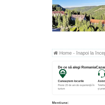
Home - înapoi la începu
De ce să alegi RomaniaCazar
Cunoaștem locurile
Asist
Peste 20 de ani de experiență în
Telefo
turism
și pri
Mentiune: