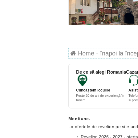
Home - înapoi la începu
De ce să alegi RomaniaCazar
Cunoaștem locurile
Asist
Peste 20 de ani de experiență în
Telefo
turism
și pri
Mentiune:
La ofertele de revelion pe site und
Revelion 2026 - 2027 - oferta