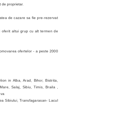
t de proprietar.
itatea de cazare sa fie pre-rezervat
 oferit altui grup cu alt termen de
omovarea ofertelor - a peste 2000
ion in Alba, Arad, Bihor, Bistrita,
re, Salaj, Sibiu, Timis, Braila ,
ova
ea Sibiului, Transfagarasan- Lacul