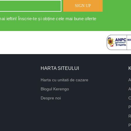
SIGN UP
ai ieftin! Înscrie-te și obține cele mai bune oferte
HARTA SITEULUI
Harta cu unitati de cazare
A
Blogul Kerengo
A
Despre noi
C
P
R
P