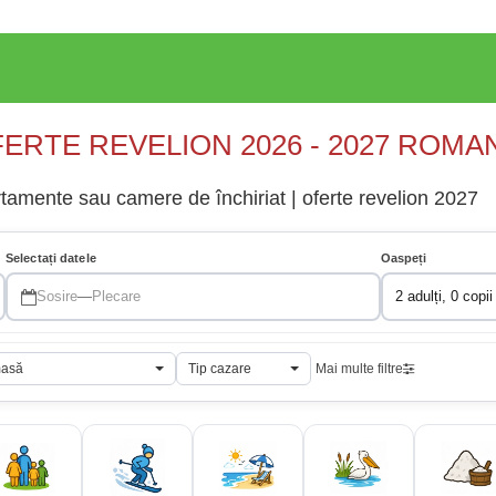
ERTE REVELION 2026 - 2027 ROMA
tamente sau camere de închiriat | oferte revelion 2027
Selectați datele
Oaspeți
Sosire
—
Plecare
2 adulți, 0 copii
masă
Tip cazare
Mai multe filtre