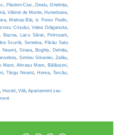
sc
,
Păuleni-Ciuc
,
Dealu
,
Ghelința
,
nă
,
Vălenii de Munte
,
Hunedoara
,
ara
,
Malnaș-Băi
,
Ic Ponor Padis
,
Izvoru Crișului
,
Valea Drăganului
,
,
Bazna
,
Lacu Sărat
,
Petroșani
,
lea Scurtă
,
Senetea
,
Pârâu Satu
a Neamț
,
Sinaia
,
Boghiș
,
Delnița
,
ansebeș
,
Șimleu Silvaniei
,
Zalău
,
u Mare
,
Almașu Mare
,
Bălăușeri
,
ei
,
Târgu Neamț
,
Horea
,
Tarcău
,
,
Hostel
,
Vilă
,
Apartament sau
ament