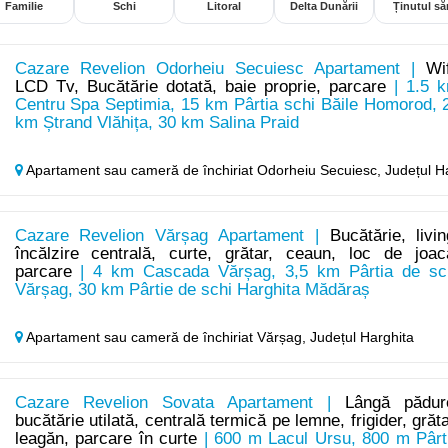
Familie
Schi
Litoral
Delta Dunării
Ținutul săr
Cazare Revelion Odorheiu Secuiesc Apartament |
Wif
LCD Tv, Bucătărie dotată, baie proprie, parcare
| 1.5 
Centru Spa Septimia, 15 km Pârtia schi Băile Homorod, 
km Ștrand Vlăhița, 30 km Salina Praid
Apartament sau cameră de închiriat Odorheiu Secuiesc,
Județul H
Cazare Revelion Vărșag Apartament |
Bucătărie, livin
încălzire centrală, curte, grătar, ceaun, loc de joac
parcare
| 4 km Cascada Vărșag, 3,5 km Pârtia de sc
Vărșag, 30 km Pârtie de schi Harghita Mădăraș
Apartament sau cameră de închiriat Vărșag,
Județul Harghita
Cazare Revelion Sovata Apartament |
Lângă pădur
bucătărie utilată, centrală termică pe lemne, frigider, grăta
leagăn, parcare în curte
| 600 m Lacul Ursu, 800 m Pârt