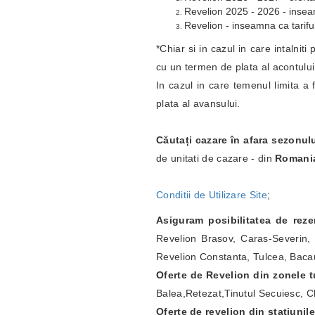
Revelion 2025 - 2026 - inseamn
Revelion - inseamna ca tariful
*Chiar si in cazul in care intalnit
cu un termen de plata al acontulu
In cazul in care temenul limita a 
plata al avansului.
Căutați cazare în afara sezonul
de unitati de cazare - din
Romani
Conditii de Utilizare Site
;
Asiguram posibilitatea de rez
Revelion Brasov, Caras-Severin, 
Revelion Constanta, Tulcea, Bacau
Oferte de Revelion din zonele tu
Balea,Retezat,Tinutul Secuiesc, Ch
Oferte de revelion din statiunil