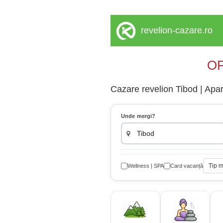
revelion-cazare.ro
OF
Cazare revelion Tibod | Apar
Unde mergi?
Tip 
Wellness | SPA
Card vacanță