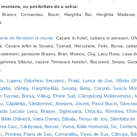
e montane, cu posibiltate de a schia:
a Brasov, Comandau, Bucin, Harghita Bai, Harghita Madaras,
a
erte de Revelion la munte
. Cazare in hotel, cabana si pensiuni, Of
. Cazare ieftin la Sovata, Tusnad, Herculane, Felix, Borsa, caba
ratament, pensiune Brasov, Bran, Moeciu, Cluj, Lacu Rosu, casa de
inimea Sibiului, cazare Timisoara hoteluri, Bucuresti, Sinaia, Gur
e.
ix
,
Lupeni
,
Odorheiu Secuiesc
,
Praid
,
Lunca de Jos
,
Sfântu G
oplița
,
Vlăhița
,
Harghita-Băi
,
Sovata
,
Beliș
,
Corund
,
Sasca Mon
le Tușnad
,
Borșa
,
Văliug
,
Eforie Sud
,
Câmpulung Moldovenesc
,
M
cu
,
Căpâlnița
,
Sândominic
,
Arieșeni
,
Joseni
,
Pasul Bucin
,
Sâncrai
ada Lacului Lesu
,
Brașov
,
Sighișoara
,
Chișcău
,
Rimetea
,
Efor
,
Băile Olănești
,
Vatra Dornei
,
Zăbala
,
Timișu de Jos
,
Sâmbăta de
rea Ciuc
,
Cârțișoara
,
Borsec
,
Vama
,
Băile Homorod
,
Sic
,
Corbeni
i
,
Predeal
,
Pianu de Sus
,
Comandău
,
Vișeu de Sus
,
Cătrușa
,
Băi