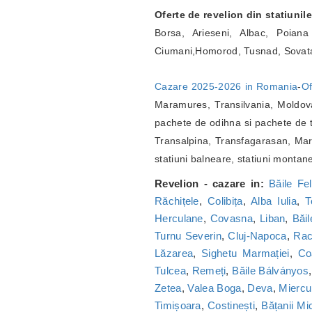
Oferte de revelion din statiunil
Borsa, Arieseni, Albac, Poian
Ciumani,Homorod, Tusnad, Sovat
Cazare 2025-2026 in Romania
-
Of
Maramures, Transilvania, Moldova
pachete de odihna si pachete de t
Transalpina, Transfagarasan, Marg
statiuni balneare, statiuni montan
Revelion - cazare in:
Băile Fel
Răchițele
,
Colibița
,
Alba Iulia
,
T
Herculane
,
Covasna
,
Liban
,
Băi
Turnu Severin
,
Cluj-Napoca
,
Ra
Lăzarea
,
Sighetu Marmației
,
Co
Tulcea
,
Remeți
,
Băile Bálványos
Zetea
,
Valea Boga
,
Deva
,
Miercu
Timișoara
,
Costinești
,
Bățanii Mic