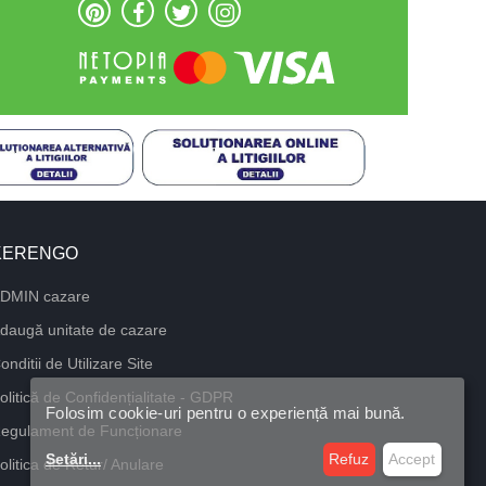
KERENGO
DMIN cazare
daugă unitate de cazare
onditii de Utilizare Site
olitică de Confidențialitate - GDPR
Folosim cookie-uri pentru o experiență mai bună.
egulament de Funcționare
Setări
...
Refuz
Accept
olitica de Retur/ Anulare