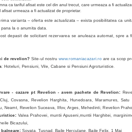
a ca tariful afisat este cel din anul trecut, care urmeaza a fi actualiza
 afisat urmeaza a fi actualizat de proprietar.
i prima varianta – oferta este actualizata – exista posibilitatea ca un
i pana la o anumita data.
fost depasit de solicitant rezervarea se anuleaza automat, spre a fi
ui de revelion?
Site-ul nostru
www.romaniacazari.ro
are ca scop pr
a
: Hoteluri, Pensiuni, Vile, Cabane si Pensiuni Agroturistice.
ervare - cazare pt Revelion - avem pachete de Revelion:
Revel
Cluj, Covasna, Revelion Harghita, Hunedoara, Maramures, Satu Ma
, Neamt, Revelion Suceava, Ilfov, Arges, Mehedinti, Revelion Prah
ristice:
Valea Prahovei, muntii Apuseni,muntii Harghitei, marginim
eile Bicazului,
e balneare:
Sovata, Tusnad, Baile Herculane, Baile Felix, 1 Mai