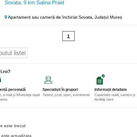
Sovata, 9 km Salina Praid
Apartament sau cameră de închiriat Sovata,
Județul Mureș
1
tul listei
i.ro?
ență personală
Specialiști în grupuri
Informații detaliate
n, e-mail și WhatsApp rapid
Tabere, școli, sport, evenimente
Capacitate reală, camere și
etenos
facilități clare
e este trecut:
 este actualizata.