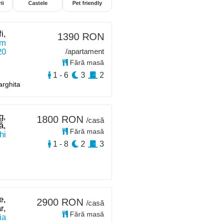
ii
Castele
Pet friendly
i,
1390 RON
km
20
/apartament
Fără masă
1 - 6
3
2
arghita
g,
1800 RON
/casă
ă,
Fără masă
hi
1 - 8
2
3
e,
2900 RON
/casă
r,
Fără masă
ia