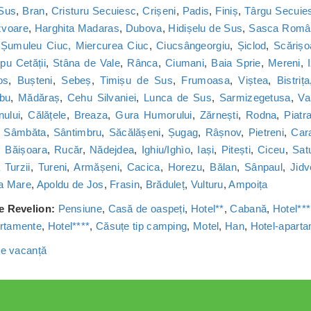
 Sus
,
Bran
,
Cristuru Secuiesc
,
Crișeni
,
Padis
,
Finiș
,
Târgu Secuie
zvoare
,
Harghita Madaras
,
Dubova
,
Hidișelu de Sus
,
Sasca Româ
,
Șumuleu Ciuc, Miercurea Ciuc
,
Ciucsângeorgiu
,
Șiclod
,
Scărișo
u Cetății
,
Stâna de Vale
,
Rânca
,
Ciumani
,
Baia Sprie
,
Mereni
,
os
,
Bușteni
,
Sebeș
,
Timișu de Sus
,
Frumoasa
,
Viștea
,
Bistrița
bu
,
Mădăraș
,
Cehu Silvaniei
,
Lunca de Sus
,
Sarmizegetusa
,
Va
nului
,
Călățele
,
Breaza
,
Gura Humorului
,
Zărnești
,
Rodna
,
Piatr
,
Sâmbăta
,
Sântimbru
,
Săcălășeni
,
Șugag
,
Râșnov
,
Pietreni
,
Car
,
Băișoara
,
Rucăr
,
Nădejdea
,
Ighiu/Ighìo
,
Iași
,
Pitești
,
Ciceu
,
Sat
Turzii
,
Tureni
,
Armășeni
,
Cacica
,
Horezu
,
Bălan
,
Sânpaul
,
Jidv
a Mare
,
Apoldu de Jos
,
Frasin
,
Brăduleț
,
Vulturu
,
Ampoița
de Revelion:
Pensiune
,
Casă de oaspeți
,
Hotel**
,
Cabană
,
Hotel***
rtamente
,
Hotel****
,
Căsuțe tip camping
,
Motel
,
Han
,
Hotel-apart
 de vacanță