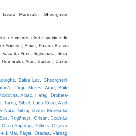
 Izvoru Muresului, Gheorgheni,
erte de cazare, oferte speciale din
ne Arieseni, Albac, Poiana Brasov
 vacanta Praid, Sighisoara, Sibiu,
a Humorului, Arad, Busteni, Cazari
heorghe
,
Balea Lac
,
Gheorgheni
,
tană
,
Târgu Mureș
,
Arad
,
Băile
oldovița
,
Albac
,
Hațeg
,
Drobeta-
u
,
Turda
,
Sibiel
,
Lacu Roșu
,
Aiud
,
ie Nord
,
Sibiu
,
Izvoru Mureșului
,
 Sus
,
Rugănești
,
Crișan
,
Ceahlău
,
,
Ocna Șugatag
,
Păltiniș
,
Orșova
,
le 1 Mai
,
Făget
,
Oradea
,
Vărșag
,