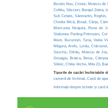
Bezidu Nou
,
Cristur
,
Moieciu de
Coltău
,
Săsciori
,
Barajul Zetea
,
I
Sub Cetate
,
Sânmartin
,
Reghin
Chedia Mică
,
Bixad
,
Cârța
,
Câmp
Miercurea Nirajului
,
Rona de J
Statiunea Parâng-Petroșani
,
Cor
Mare
,
București
,
Turia
,
Valea Vi
Măgura
,
Arefu
,
Lorău
,
Crăciunel
Saschiz
,
Ditrău
,
Moieciu de Jos
Geoagiu
,
Bratca
,
Beiuș
,
Câmpia 
Slănic
,
Chilia Veche
,
Mila 23
,
Bai
Tipurile de cazări închiriabile 
cameră de închiriat
,
Casă de apa
Informații despre tichete și card