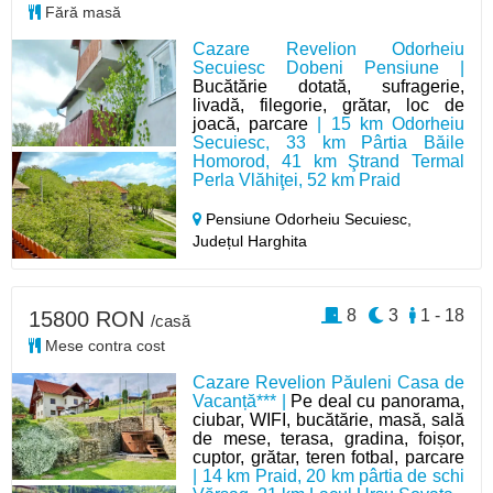
Fără masă
Cazare Revelion Odorheiu
Secuiesc Dobeni Pensiune |
Bucătărie dotată, sufragerie,
livadă, filegorie, grătar, loc de
joacă, parcare
| 15 km Odorheiu
Secuiesc, 33 km Pârtia Băile
Homorod, 41 km Ştrand Termal
Perla Vlăhiţei, 52 km Praid
Pensiune Odorheiu Secuiesc,
Județul Harghita
8
3
1 - 18
15800 RON
/casă
Mese contra cost
Cazare Revelion Păuleni Casa de
Vacanță*** |
Pe deal cu panorama,
ciubar, WIFI, bucătărie, masă, sală
de mese, terasa, gradina, foișor,
cuptor, grătar, teren fotbal, parcare
| 14 km Praid, 20 km pârtia de schi