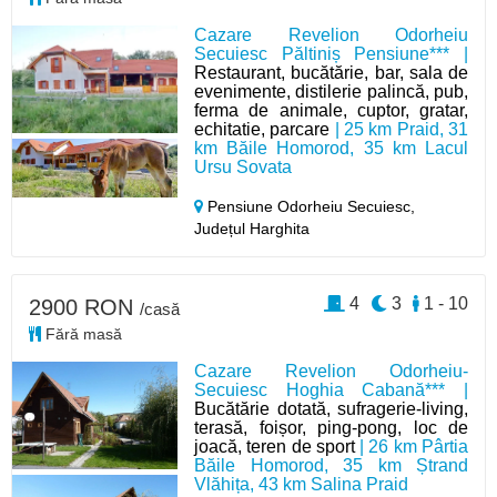
Cazare Revelion Odorheiu
Secuiesc Păltiniș Pensiune*** |
Restaurant, bucătărie, bar, sala de
evenimente, distilerie palincă, pub,
ferma de animale, cuptor, gratar,
echitatie, parcare
| 25 km Praid, 31
km Băile Homorod, 35 km Lacul
Ursu Sovata
Pensiune Odorheiu Secuiesc,
Județul Harghita
4
3
1 - 10
2900 RON
/casă
Fără masă
Cazare Revelion Odorheiu-
Secuiesc Hoghia Cabană*** |
Bucătărie dotată, sufragerie-living,
terasă, foișor, ping-pong, loc de
joacă, teren de sport
| 26 km Pârtia
Băile Homorod, 35 km Ștrand
Vlăhița, 43 km Salina Praid