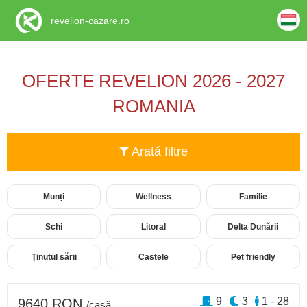
revelion-cazare.ro
OFERTE REVELION 2026 - 2027
ROMANIA
Arată filtre
Munți
Wellness
Familie
Schi
Litoral
Delta Dunării
Ținutul sării
Castele
Pet friendly
9
3
1 - 28
9640 RON
/casă