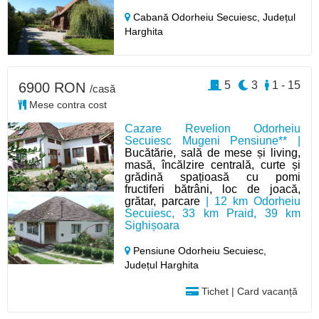
Cabană Odorheiu Secuiesc,
Județul
Harghita
5
3
1 - 15
6900 RON
/casă
Mese contra cost
Cazare Revelion Odorheiu
Secuiesc Mugeni Pensiune** |
Bucătărie, sală de mese și living,
masă, încălzire centrală, curte și
grădină spațioasă cu pomi
fructiferi bătrâni, loc de joacă,
grătar, parcare
| 12 km Odorheiu
Secuiesc, 33 km Praid, 39 km
Sighișoara
Pensiune Odorheiu Secuiesc,
Județul Harghita
Tichet | Card vacanță