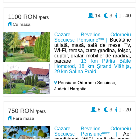
14
3
1 - 40
1100 RON
/pers
Cu masă
Cazare Revelion Odorheiu
Secuiesc Pensiune*** |
Bucătărie
utilată, masă, sală de mese, Tv,
Wi-Fi, terasa, curte-gradina, foișor,
cuptor, grătar, mobilier de grădină,
parcare
| 13 km Pârtia Băile
Homorod, 18 km Ștrand Vlăhița,
29 km Salina Praid
Pensiune Odorheiu Secuiesc,
Județul Harghita
8
3
1 - 20
750 RON
/pers
Fără masă
Cazare Revelion Odorheiu
Secuiesc Pensiune**** |
Aer