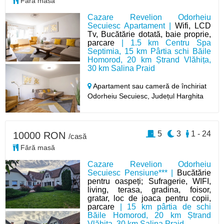
Fără masă
Cazare Revelion Odorheiu
Secuiesc Apartament |
Wifi, LCD
Tv, Bucătărie dotată, baie proprie,
parcare
| 1.5 km Centru Spa
Septimia, 15 km Pârtia schi Băile
Homorod, 20 km Ștrand Vlăhița,
30 km Salina Praid
Apartament sau cameră de închiriat
Odorheiu Secuiesc,
Județul Harghita
5
3
1 - 24
10000 RON
/casă
Fără masă
Cazare Revelion Odorheiu
Secuiesc Pensiune*** |
Bucătărie
pentru oaspeți; Sufragerie, WIFI,
living, terasa, gradina, foisor,
gratar, loc de joaca pentru copii,
parcare
| 15 km pârtia de schi
Băile Homorod, 20 km Ștrand
Vlăhița, 30 km Salina Praid