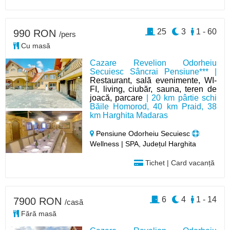
25
3
1 - 60
990 RON
/pers
Cu masă
Cazare Revelion Odorheiu
Secuiesc Sâncrai Pensiune*** |
Restaurant, sală evenimente, WI-
FI, living, ciubăr, sauna, teren de
joacă, parcare
| 20 km pârtie schi
Băile Homorod, 40 km Praid, 38
km Harghita Madaras
Pensiune Odorheiu Secuiesc
Wellness | SPA, Județul Harghita
Tichet | Card vacanță
6
4
1 - 14
7900 RON
/casă
Fără masă