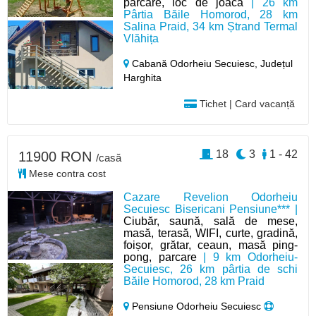
parcare, loc de joacă
| 26 km
Pârtia Băile Homorod, 28 km
Salina Praid, 34 km Ștrand Termal
Vlăhița
Cabană Odorheiu Secuiesc,
Județul
Harghita
Tichet | Card vacanță
18
3
1 - 42
11900 RON
/casă
Mese contra cost
Cazare Revelion Odorheiu
Secuiesc Bisericani Pensiune*** |
Ciubăr, saună, sală de mese,
masă, terasă, WIFI, curte, gradină,
foișor, grătar, ceaun, masă ping-
pong, parcare
| 9 km Odorheiu-
Secuiesc, 26 km pârtia de schi
Băile Homorod, 28 km Praid
Pensiune Odorheiu Secuiesc