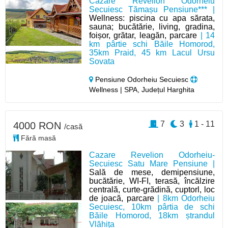
Cazare Revelion Odorheiu
Secuiesc Tămașu Pensiune*** |
Wellness: piscina cu apa sărata,
sauna; bucătărie, living, gradina,
foișor, grătar, leagăn, parcare
| 14
km pârtie schi Băile Homorod,
35km Praid, 45 km Lacul Ursu
Sovata
Pensiune Odorheiu Secuiesc
Wellness | SPA, Județul Harghita
7
3
1 - 11
4000 RON
/casă
Fără masă
Cazare Revelion Odorheiu-
Secuiesc Satu Mare Pensiune |
Sală de mese, demipensiune,
bucătărie, WI-FI, terasă, încălzire
centrală, curte-grădină, cuptorl, loc
de joacă, parcare
| 8km Odorheiu
Secuiesc, 10km pârtia de schi
Băile Homorod, 18km ștrandul
Vlăhița