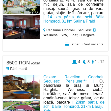
condiționat, WIFI, sală de mese,
mic dejun, sală de conferințe,
masaj, saună, gradina de vara,
gratar, stație de încărcare, parcare
| 14 km pârtia de schi Băile
Homorod, 31 km Salina Praid
Pensiune Odorheiu Secuiesc
Wellness | SPA, Județul Harghita
Tichet | Card vacanță
4
3
1 - 12
8500 RON
/casă
Fără masă
Cazare Revelion Odorheiu
Secuiesc Pensiune*** |
Cu
panorama la oraș si Munții
Harghita, Wellness: ciubăr,
bucătărie, sală de mese, terasă,
gradină-curte, foișor, grătar, loc de
joacă, parcare
| 20km pârtia de
schi Baile Homorod, 21km Barajul
Zetea