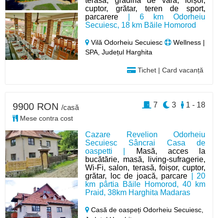
terasă, grădină de vară, foișor,
cuptor, grătar, teren de sport,
parcarere
| 6 km Odorheiu
Secuiesc, 18 km Băile Homorod
Vilă Odorheiu Secuiesc
Wellness |
SPA, Județul Harghita
Tichet | Card vacanță
7
3
1 - 18
9900 RON
/casă
Mese contra cost
Cazare Revelion Odorheiu
Secuiesc Sâncrai Casa de
oaspetti |
Masă, acces la
bucătărie, masă, living-sufragerie,
Wi-Fi, salon, terasă, foișor, cuptor,
grătar, loc de joacă, parcare
| 20
km pârtia Băile Homorod, 40 km
Praid, 38km Harghita Madaras
Casă de oaspeți Odorheiu Secuiesc,