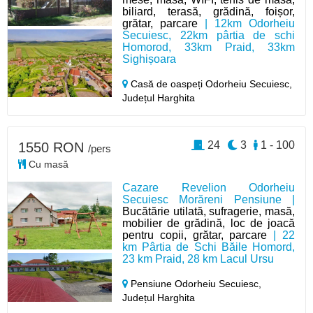
biliard, terasă, grădină, foișor,
grătar, parcare
| 12km Odorheiu
Secuiesc, 22km pârtia de schi
Homorod, 33km Praid, 33km
Sighișoara
Casă de oaspeți Odorheiu Secuiesc,
Județul Harghita
24
3
1 - 100
1550 RON
/pers
Cu masă
Cazare Revelion Odorheiu
Secuiesc Morăreni Pensiune |
Bucătărie utilată, sufragerie, masă,
mobilier de grădină, loc de joacă
pentru copii, grătar, parcare
| 22
km Pârtia de Schi Băile Homord,
23 km Praid, 28 km Lacul Ursu
Pensiune Odorheiu Secuiesc,
Județul Harghita