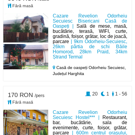
Fără masă
Cazare Revelion Odorheiu
Secuiesc Bisericani Casă de
Oaspeți |
Sală de mese, masă,
bucătărie, terasă, WIFI, curte,
gradină, foișor, grătar, loc de joacă,
parcare
| 9km Odorheiu-Secuiesc,
26km pârtia de schi Băile
Homorod, 28km Praid, 34km
Ștrand Termal
Casă de oaspeți Odorheiu Secuiesc,
Județul Harghita
20
1
1 - 56
170 RON
/pers
Fără masă
Cazare Revelion Odorheiu
Secuiesc Hostel*** |
Restaurant,
bar, bucătărie, sala de
evenimente, curte, foișor, grătar,
parcare
| 600m centrul orașului,