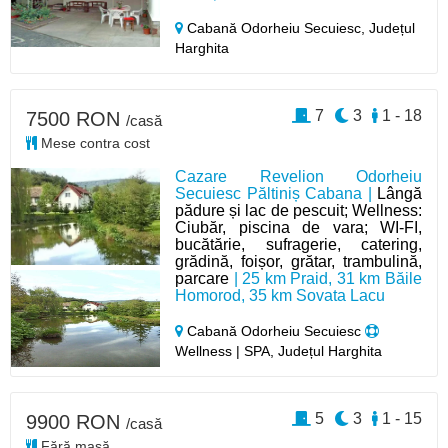
Cabană Odorheiu Secuiesc,
Județul
Harghita
7
3
1 - 18
7500 RON
/casă
Mese contra cost
Cazare Revelion Odorheiu
Secuiesc Păltiniș Cabana |
Lângă
pădure și lac de pescuit; Wellness:
Ciubăr, piscina de vara; WI-FI,
bucătărie, sufragerie, catering,
grădină, foișor, grătar, trambulină,
parcare
| 25 km Praid, 31 km Băile
Homorod, 35 km Sovata Lacu
Cabană Odorheiu Secuiesc
Wellness | SPA, Județul Harghita
5
3
1 - 15
9900 RON
/casă
Fără masă