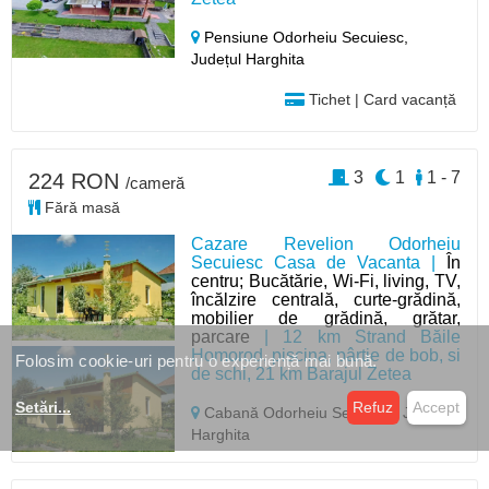
Pensiune Odorheiu Secuiesc,
Județul Harghita
Tichet | Card vacanță
3
1
1 - 7
224 RON
/cameră
Fără masă
Cazare Revelion Odorheiu
Secuiesc Casa de Vacanta |
În
centru; Bucătărie, Wi-Fi, living, TV,
încălzire centrală, curte-grădină,
mobilier de grădină, grătar,
parcare
| 12 km Strand Băile
Homorod, piscina, pârtie de bob, si
Folosim cookie-uri pentru o experiență mai bună.
de schi, 21 km Barajul Zetea
Setări
...
Refuz
Accept
Cabană Odorheiu Secuiesc,
Județul
Harghita