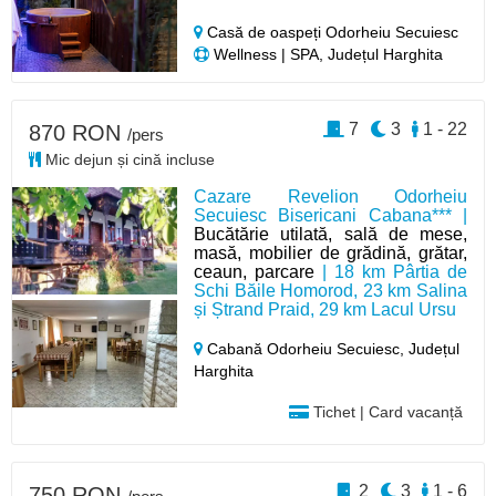
Casă de oaspeți Odorheiu Secuiesc
Wellness | SPA, Județul Harghita
7
3
1 - 22
870 RON
/pers
Mic dejun și cină incluse
Cazare Revelion Odorheiu
Secuiesc Bisericani Cabana*** |
Bucătărie utilată, sală de mese,
masă, mobilier de grădină, grătar,
ceaun, parcare
| 18 km Pârtia de
Schi Băile Homorod, 23 km Salina
și Ștrand Praid, 29 km Lacul Ursu
Cabană Odorheiu Secuiesc,
Județul
Harghita
Tichet | Card vacanță
2
3
1 - 6
750 RON