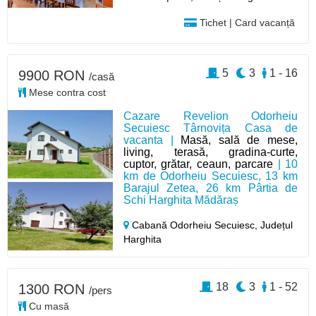
Tichet | Card vacanță
5
3
1 - 16
9900 RON
/casă
Mese contra cost
Cazare Revelion Odorheiu
Secuiesc Târnovița Casa de
vacanta |
Masă, sală de mese,
living, terasă, gradina-curte,
cuptor, grătar, ceaun, parcare
| 10
km de Odorheiu Secuiesc, 13 km
Barajul Zetea, 26 km Pârtia de
Schi Harghita Mădăraș
Cabană Odorheiu Secuiesc,
Județul
Harghita
18
3
1 - 52
1300 RON
/pers
Cu masă