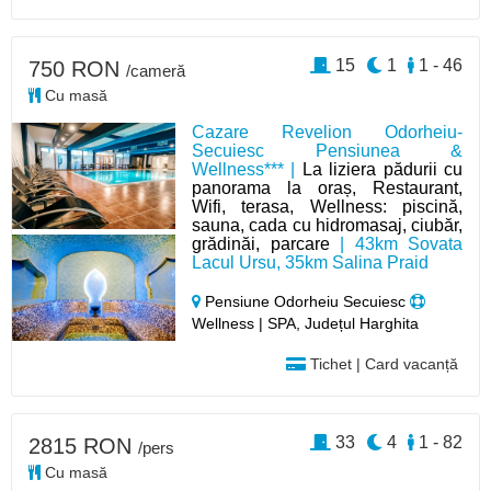
15
1
1 - 46
750 RON
/cameră
Cu masă
Cazare Revelion Odorheiu-
Secuiesc Pensiunea &
Wellness*** |
La liziera pădurii cu
panorama la oraș, Restaurant,
Wifi, terasa, Wellness: piscină,
sauna, cada cu hidromasaj, ciubăr,
grădinăi, parcare
| 43km Sovata
Lacul Ursu, 35km Salina Praid
Pensiune Odorheiu Secuiesc
Wellness | SPA, Județul Harghita
Tichet | Card vacanță
33
4
1 - 82
2815 RON
/pers
Cu masă