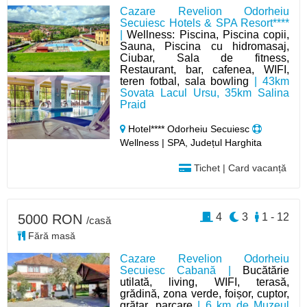
Cazare Revelion Odorheiu
Secuiesc Hotels & SPA Resort****
|
Wellness: Piscina, Piscina copii,
Sauna, Piscina cu hidromasaj,
Ciubar, Sala de fitness,
Restaurant, bar, cafenea, WIFI,
teren fotbal, sala bowling
| 43km
Sovata Lacul Ursu, 35km Salina
Praid
Hotel**** Odorheiu Secuiesc
Wellness | SPA, Județul Harghita
Tichet | Card vacanță
4
3
1 - 12
5000 RON
/casă
Fără masă
Cazare Revelion Odorheiu
Secuiesc Cabană |
Bucătărie
utilată, living, WIFI, terasă,
grădină, zona verde, foișor, cuptor,
grătar, parcare
| 6 km de Muzeul