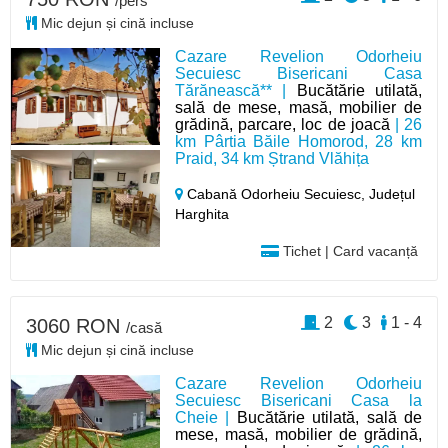
/pers
Mic dejun și cină incluse
Cazare Revelion Odorheiu
Secuiesc Bisericani Casa
Tărănească** |
Bucătărie utilată,
sală de mese, masă, mobilier de
grădină, parcare, loc de joacă
| 26
km Pârtia Băile Homorod, 28 km
Praid, 34 km Ștrand Vlăhița
Cabană Odorheiu Secuiesc,
Județul
Harghita
Tichet | Card vacanță
2
3
1 - 4
3060 RON
/casă
Mic dejun și cină incluse
Cazare Revelion Odorheiu
Secuiesc Bisericani Casa la
Cheie |
Bucătărie utilată, sală de
mese, masă, mobilier de grădină,