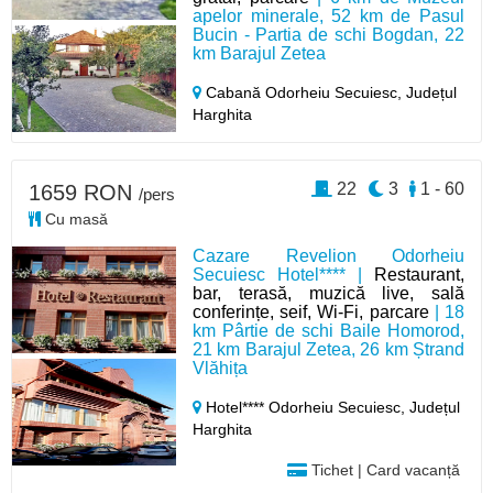
apelor minerale, 52 km de Pasul
Bucin - Partia de schi Bogdan, 22
km Barajul Zetea
Cabană Odorheiu Secuiesc,
Județul
Harghita
22
3
1 - 60
1659 RON
/pers
Cu masă
Cazare Revelion Odorheiu
Secuiesc Hotel**** |
Restaurant,
bar, terasă, muzică live, sală
conferințe, seif, Wi-Fi, parcare
| 18
km Pârtie de schi Baile Homorod,
21 km Barajul Zetea, 26 km Ștrand
Vlăhița
Hotel**** Odorheiu Secuiesc,
Județul
Harghita
Tichet | Card vacanță