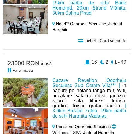
15km pârtia de schi Băile
Homorod, 20km Ștrand Vlăhița,
30km Salina Praid
Hotel** Odorheiu Secuiesc,
Județul
Harghita
Tichet | Card vacanță
16
2
1 - 40
23000 RON
/casă
Fără masă
Cazare Revelion Odorheiu
Secuiesc Sub Cetate Vila*** |
In
padure pe poiana langa rau, Wifi,
bucatarie, sală de mese, jacuzzi,
saună, sală fitness, terasă,
gradina, foișor, grătar, parcare
|
3.9km Barajul Zetea, 19km pârtia
de schi Harghita Madaras
Pensiune Odorheiu Secuiesc
Wellness | SPA, Județul Harghita