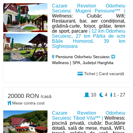
Cazare Revelion Odorheiu
Secuiesc Mugeni Pensiune*** |
Wellness: Ciubăr; Wifi;
Restaurant, bar, aer condiționat,
grădină-curte, foișor, grătar, teren
de sport, parcare
| 12 km Odorheiu
Secuiesc, 27 km Pârtia de schi
Băile Homorod, 39 km
Sighioșoara
Pensiune Odorheiu Secuiesc
Wellness | SPA, Județul Harghita
Tichet | Card vacanță
10
4
1 - 27
20000 RON
/casă
Mese contra cost
Cazare Revelion Odorheiu
Secuiesc Tibod Vila*** |
Wellness:
piscină privată, ciubăr; Bucătărie
dotată, sală de mese, masă, WIFI,