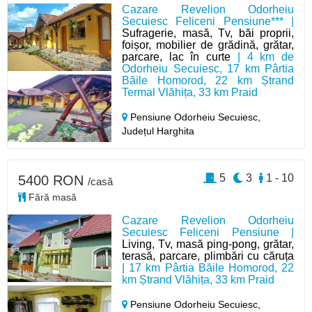
Cazare Revelion Odorheiu
Secuiesc Feliceni Pensiune*** |
Sufragerie, masă, Tv, băi proprii,
foișor, mobilier de grădină, grătar,
parcare, lac în curte
| 4 km de
Odorheiu Secuiesc, 17 km Pârtia
Băile Homorod, 22 km Ștrand
Termal Vlăhița, 33 km Praid
Pensiune Odorheiu Secuiesc,
Județul Harghita
5
3
1 - 10
5400 RON
/casă
Fără masă
Cazare Revelion Odorheiu
Secuiesc Feliceni Pensiune |
Living, Tv, masă ping-pong, grătar,
terasă, parcare, plimbări cu căruța
| 17 km Pârtia Băile Homorod, 22
km Ștrand Vlăhița, 33 km Praid
Pensiune Odorheiu Secuiesc,