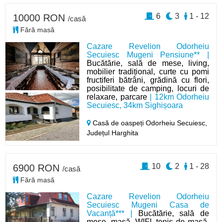
6
3
1 - 12
10000 RON
/casă
Fără masă
Cazare Revelion Odorheiu
Secuiesc Mugeni Pensiune** |
Bucătărie, sală de mese, living,
mobilier tradițional, curte cu pomi
fructiferi bătrâni, grădină cu flori,
posibilitate de camping, locuri de
relaxare, parcare
| 12km Odorheiu
Secuiesc, 34km Sighișoara
Casă de oaspeți Odorheiu Secuiesc,
Județul Harghita
10
2
1 - 28
6900 RON
/casă
Fără masă
Cazare Revelion Odorheiu
Secuiesc Mugeni Casa de
Vacanță*** |
Bucătărie, sală de
mese, masă, WIFI, tenis de masă,