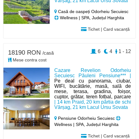
Vărșag, 21 km Lacul Ursu Sovata
Casă de oaspeți Odorheiu Secuiesc
Wellness | SPA, Județul Harghita
Tichet | Card vacanță
6
4
1 - 12
18190 RON
/casă
Mese contra cost
Cazare Revelion Odorheiu
Secuiesc Păuleni Pensiune*** |
Pe deal cu panorama, ciubar,
WIFI, bucătărie, masă, sală de
mese, terasa, gradina, foișor,
cuptor, grătar, teren fotbal, parcare
| 14 km Praid, 20 km pârtia de schi
Vărșag, 21 km Lacul Ursu Sovata
Pensiune Odorheiu Secuiesc
Wellness | SPA, Județul Harghita
Tichet | Card vacanță