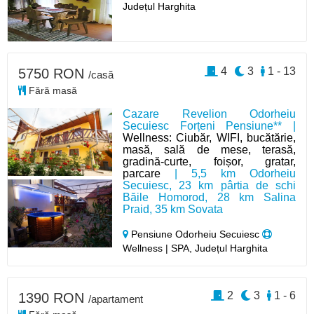
Județul Harghita
4
3
1 - 13
5750 RON
/casă
Fără masă
Cazare Revelion Odorheiu
Secuiesc Forțeni Pensiune** |
Wellness: Ciubăr, WIFI, bucătărie,
masă, sală de mese, terasă,
gradină-curte, foișor, gratar,
parcare
| 5,5 km Odorheiu
Secuiesc, 23 km pârtia de schi
Băile Homorod, 28 km Salina
Praid, 35 km Sovata
Pensiune Odorheiu Secuiesc
Wellness | SPA, Județul Harghita
2
3
1 - 6
1390 RON
/apartament