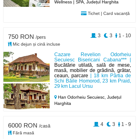
Wellness | SPA, Județul Harghita
Tichet | Card vacanță
3
3
1 - 10
750 RON
/pers
Mic dejun și cină incluse
Cazare Revelion Odorheiu
Secuiesc Bisericani Cabana*** |
Bucătărie utilată, sală de mese,
masă, mobilier de grădină, grătar,
ceaun, parcare
| 18 km Pârtia de
Schi Băile Homorod, 23 km Praid,
29 km Lacul Ursu
Han Odorheiu Secuiesc,
Județul
Harghita
4
3
1 - 9
6000 RON
/casă
Fără masă