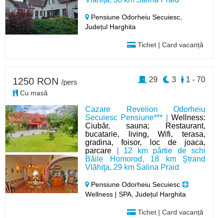
Pensiune Odorheiu Secuiesc,
Județul Harghita
Tichet | Card vacanță
29
3
1 - 70
1250 RON
/pers
Cu masă
Cazare Revelion Odorheiu
Secuiesc Pensiune*** |
Wellness:
Ciubăr, sauna; Restaurant,
bucatarie, living, Wifi, terasa,
gradina, foisor, loc de joaca,
parcare
| 12 km pârtie de schi
Băile Homorod, 18 km Ştrand
Vlăhiţa, 29 km Salina Praid
Pensiune Odorheiu Secuiesc
Wellness | SPA, Județul Harghita
Tichet | Card vacanță