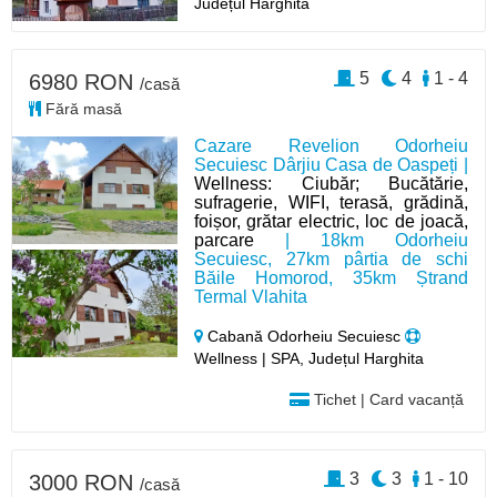
Județul Harghita
5
4
1 - 4
6980 RON
/casă
Fără masă
Cazare Revelion Odorheiu
Secuiesc Dârjiu Casa de Oaspeți |
Wellness: Ciubăr; Bucătărie,
sufragerie, WIFI, terasă, grădină,
foișor, grătar electric, loc de joacă,
parcare
| 18km Odorheiu
Secuiesc, 27km pârtia de schi
Băile Homorod, 35km Ștrand
Termal Vlahita
Cabană Odorheiu Secuiesc
Wellness | SPA, Județul Harghita
Tichet | Card vacanță
3
3
1 - 10
3000 RON
/casă