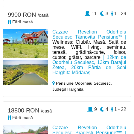
11
3
1 - 29
9900 RON
/casă
Fără masă
Cazare Revelion Odorheiu
Secuiesc Târnovița Pensiune** |
Wellness: Ciubăr, Masă, Sală de
mese, WIFI, living, șemineu,
terasă, grădină-curte, foișor,
cuptor, grătar, parcare
| 12km de
Odorheiu Secuiesc, 13km Barajul
Zetea, 26km Pârtia de Schi
Harghita Mădăraș
Pensiune Odorheiu Secuiesc,
Județul Harghita
9
4
1 - 22
18800 RON
/casă
Fără masă
Cazare Revelion Odorheiu
Secuiesc Brădești Pensiune*** |