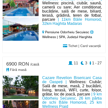
Wellness: piscină, ciubăr, saună,
cameră cu sare; Aer condiționat,
bucătărie, sală de mese, biliard,
terasă, grădină, teren de fotbal,
parcare
| 11km Băile Homorod,
32km Haghita Madaras
Pensiune Odorheiu Secuiesc
Wellness | SPA, Județul Harghita
Tichet | Card vacanță
11
3
1 - 27
6900 RON
/casă
Fără masă
Cazare Revelion Bisericani Casa
de Oaspeți |
Wellness: Ciubăr;
Sală de mese, masă, 2 bucătării,
living, terasă, WIFI, curte, foișor,
grătar, loc de joacă, parcare
| 9 km
Odorheiu Secuiesc, 26 km pârtia
de schi Băile Homorod, 25 km
Wellness Praid