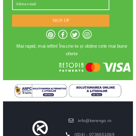
SIGN UP
Mai rapid, mai ieftin! Înscrie-te și obține cele mai bune
oferte
info@kerengo.ro
(004) - 0736651069