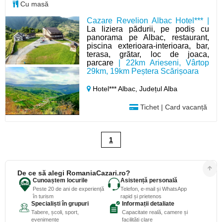
Cu masă
Cazare Revelion Albac Hotel*** |
La liziera pădurii, pe podiș cu
panorama pe Albac, restaurant,
piscina exterioara-interioara, bar,
terasa, grătar, loc de joaca,
parcare
| 22km Arieseni, Vârtop
29km, 19km Peștera Scărișoara
Hotel*** Albac,
Județul Alba
Tichet | Card vacanță
1
De ce să alegi RomaniaCazari.ro?
Cunoaștem locurile
Asistență personală
Peste 20 de ani de experiență
Telefon, e-mail și WhatsApp
în turism
rapid și prietenos
Specialiști în grupuri
Informații detaliate
Tabere, școli, sport,
Capacitate reală, camere și
evenimente
facilități clare