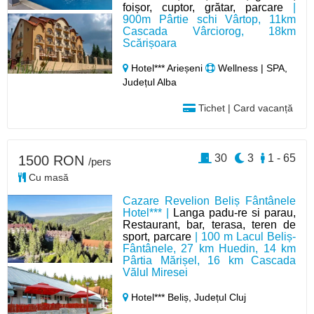
foișor, cuptor, grătar, parcare
|
900m Pârtie schi Vârtop, 11km
Cascada Vârciorog, 18km
Scărișoara
Hotel*** Arieșeni
Wellness | SPA,
Județul Alba
Tichet | Card vacanță
30
3
1 - 65
1500 RON
/pers
Cu masă
Cazare Revelion Beliș Fântânele
Hotel*** |
Langa padu-re si parau,
Restaurant, bar, terasa, teren de
sport, parcare
| 100 m Lacul Beliș-
Fântânele, 27 km Huedin, 14 km
Pârtia Mărișel, 16 km Cascada
Vălul Miresei
Hotel*** Beliș,
Județul Cluj