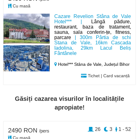
Cu masă
Cazare Revelion Stâna de Vale
Hotel*** |
Lângă pădure,
restaurant, baza de tratament,
sauna, sala conferin-țe, fitness,
parcare
| 300m Pârtia de schi
Stana de Vale, 16km Cascada
Iadolina, 29km Lacul Beliș
Fântânele
Hotel*** Stâna de Vale,
Județul Bihor
Tichet | Card vacanță
Găsiți cazarea visurilor în localitățile
apropiate!
26
3
1 - 52
2490 RON
/pers
Cu masă