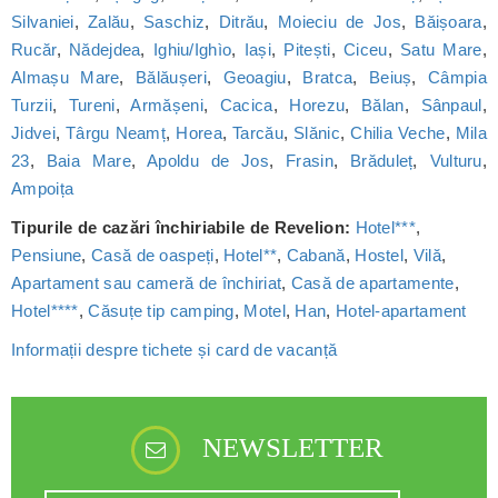
Silvaniei
,
Zalău
,
Saschiz
,
Ditrău
,
Moieciu de Jos
,
Băișoara
,
Rucăr
,
Nădejdea
,
Ighiu/Ighìo
,
Iași
,
Pitești
,
Ciceu
,
Satu Mare
,
Almașu Mare
,
Bălăușeri
,
Geoagiu
,
Bratca
,
Beiuș
,
Câmpia
Turzii
,
Tureni
,
Armășeni
,
Cacica
,
Horezu
,
Bălan
,
Sânpaul
,
Jidvei
,
Târgu Neamț
,
Horea
,
Tarcău
,
Slănic
,
Chilia Veche
,
Mila
23
,
Baia Mare
,
Apoldu de Jos
,
Frasin
,
Brăduleț
,
Vulturu
,
Ampoița
Tipurile de cazări închiriabile de Revelion:
Hotel***
,
Pensiune
,
Casă de oaspeți
,
Hotel**
,
Cabană
,
Hostel
,
Vilă
,
Apartament sau cameră de închiriat
,
Casă de apartamente
,
Hotel****
,
Căsuțe tip camping
,
Motel
,
Han
,
Hotel-apartament
Informații despre tichete și card de vacanță
NEWSLETTER