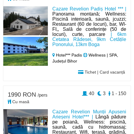
Cazare Revelion Padiș Hotel *** |
Panorama montană; Wellness:
Piscină interioară, saună, jcuzzi;
Restaurant (60 de locuri), bar, WI-
FI,, Sală de conferințe (50 de
locuri), curte, parcare
| 6km
Cetatea Rădesei, 9km Cetățile
Ponorului, 13km Boga
Hotel*** Padis
Wellness | SPA,
Județul Bihor
Tichet | Card vacanță
40
3
1 - 150
1990 RON
/pers
Cu masă
Cazare Revelion Munții Apuseni
Arieșeni Hotel*** |
Lângă pădure
pe poiană, Wellness: piscină,
saună, cadă cu hidromassaj;
Restaurant, Wifi, terasă, grădină,