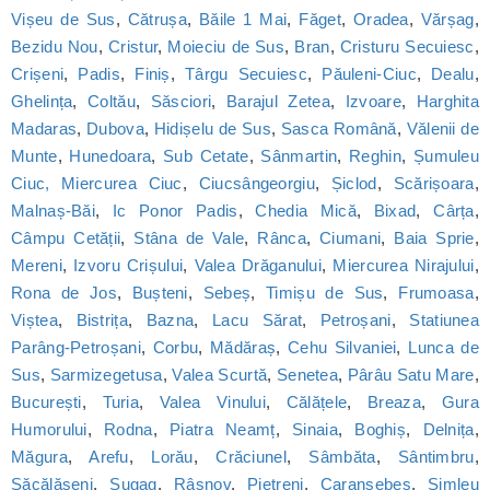
Vișeu de Sus
,
Cătrușa
,
Băile 1 Mai
,
Făget
,
Oradea
,
Vărșag
,
Bezidu Nou
,
Cristur
,
Moieciu de Sus
,
Bran
,
Cristuru Secuiesc
,
Crișeni
,
Padis
,
Finiș
,
Târgu Secuiesc
,
Păuleni-Ciuc
,
Dealu
,
Ghelința
,
Coltău
,
Săsciori
,
Barajul Zetea
,
Izvoare
,
Harghita
Madaras
,
Dubova
,
Hidișelu de Sus
,
Sasca Română
,
Vălenii de
Munte
,
Hunedoara
,
Sub Cetate
,
Sânmartin
,
Reghin
,
Șumuleu
Ciuc, Miercurea Ciuc
,
Ciucsângeorgiu
,
Șiclod
,
Scărișoara
,
Malnaș-Băi
,
Ic Ponor Padis
,
Chedia Mică
,
Bixad
,
Cârța
,
Câmpu Cetății
,
Stâna de Vale
,
Rânca
,
Ciumani
,
Baia Sprie
,
Mereni
,
Izvoru Crișului
,
Valea Drăganului
,
Miercurea Nirajului
,
Rona de Jos
,
Bușteni
,
Sebeș
,
Timișu de Sus
,
Frumoasa
,
Viștea
,
Bistrița
,
Bazna
,
Lacu Sărat
,
Petroșani
,
Statiunea
Parâng-Petroșani
,
Corbu
,
Mădăraș
,
Cehu Silvaniei
,
Lunca de
Sus
,
Sarmizegetusa
,
Valea Scurtă
,
Senetea
,
Pârâu Satu Mare
,
București
,
Turia
,
Valea Vinului
,
Călățele
,
Breaza
,
Gura
Humorului
,
Rodna
,
Piatra Neamț
,
Sinaia
,
Boghiș
,
Delnița
,
Măgura
,
Arefu
,
Lorău
,
Crăciunel
,
Sâmbăta
,
Sântimbru
,
Săcălășeni
,
Șugag
,
Râșnov
,
Pietreni
,
Caransebeș
,
Șimleu