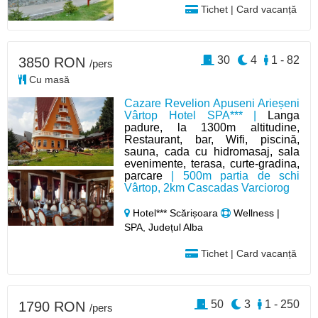
Tichet | Card vacanță
30
4
1 - 82
3850 RON
/pers
Cu masă
Cazare Revelion Apuseni Arieșeni
Vârtop Hotel SPA*** |
Langa
padure, la 1300m altitudine,
Restaurant, bar, Wifi, piscină,
sauna, cada cu hidromasaj, sala
evenimente, terasa, curte-gradina,
parcare
| 500m partia de schi
Vârtop, 2km Cascadas Varciorog
Hotel*** Scărișoara
Wellness |
SPA, Județul Alba
Tichet | Card vacanță
50
3
1 - 250
1790 RON
/pers