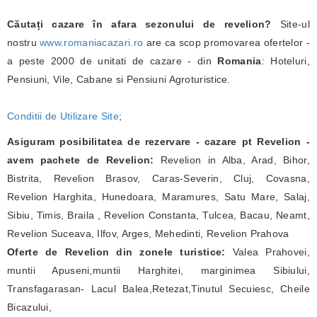
Căutați cazare în afara sezonului de revelion?
Site-ul
nostru
www.romaniacazari.ro
are ca scop promovarea ofertelor -
a peste 2000 de unitati de cazare - din
Romania
: Hoteluri,
Pensiuni, Vile, Cabane si Pensiuni Agroturistice.
Conditii de Utilizare Site
;
Asiguram posibilitatea de rezervare - cazare pt Revelion -
avem pachete de Revelion:
Revelion in Alba, Arad, Bihor,
Bistrita, Revelion Brasov, Caras-Severin, Cluj, Covasna,
Revelion Harghita, Hunedoara, Maramures, Satu Mare, Salaj,
Sibiu, Timis, Braila , Revelion Constanta, Tulcea, Bacau, Neamt,
Revelion Suceava, Ilfov, Arges, Mehedinti, Revelion Prahova
Oferte de Revelion din zonele turistice:
Valea Prahovei,
muntii Apuseni,muntii Harghitei, marginimea Sibiului,
Transfagarasan- Lacul Balea,Retezat,Tinutul Secuiesc, Cheile
Bicazului,