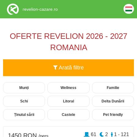
revelion-cazare.ro
OFERTE REVELION 2026 - 2027
ROMANIA
Arată filtre
Munți
Wellness
Familie
Schi
Litoral
Delta Dunării
Ținutul sării
Castele
Pet friendly
61
2
1 - 121
1450 RON
/pers