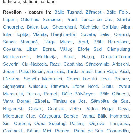
balneare, statiuni montane.
Revelion - cazare in:
Băile Tușnad
,
Zărnești
,
Băile Felix
,
Lupeni
,
Odorheiu Secuiesc
,
Praid
,
Lunca de Jos
,
Sfântu
Gheorghe
,
Balea Lac
,
Gheorgheni
,
Răchițele
,
Colibița
,
Alba
Iulia
,
Toplița
,
Vlăhița
,
Harghita-Băi
,
Sovata
,
Beliș
,
Corund
,
Sasca Montană
,
Târgu Mureș
,
Arad
,
Băile Herculane
,
Covasna
,
Liban
,
Borșa
,
Văliug
,
Eforie Sud
,
Câmpulung
Moldovenesc
,
Moldovița
,
Albac
,
Hațeg
,
Drobeta-Turnu
Severin
,
Cluj-Napoca
,
Racu
,
Căpâlnița
,
Sândominic
,
Arieșeni
,
Joseni
,
Pasul Bucin
,
Sâncraiu
,
Turda
,
Sibiel
,
Lacu Roșu
,
Aiud
,
Lăzarea
,
Sighetu Marmației
,
Coada Lacului Lesu
,
Brașov
,
Sighișoara
,
Chișcău
,
Rimetea
,
Eforie Nord
,
Sibiu
,
Izvoru
Mureșului
,
Tulcea
,
Remeți
,
Băile Bálványos
,
Băile Olănești
,
Vatra Dornei
,
Zăbala
,
Timișu de Jos
,
Sâmbăta de Sus
,
Rugănești
,
Crișan
,
Ceahlău
,
Zetea
,
Valea Boga
,
Deva
,
Miercurea Ciuc
,
Cârțișoara
,
Borsec
,
Vama
,
Băile Homorod
,
Sic
,
Corbeni
,
Ocna Șugatag
,
Păltiniș
,
Orșova
,
Timișoara
,
Costinești
,
Bățanii Mici
,
Predeal
,
Pianu de Sus
,
Comandău
,