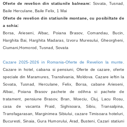
Oferte de revelion din statiunile balneare:
Sovata, Tusnad,
Baile Herculane, Baile Felix, 1 Mai
Oferte de revelion din statiunile montane, cu posibiltate de
a schia:
Borsa, Arieseni, Albac, Poiana Brasov, Comandau, Bucin,
Harghita Bai, Harghita Madaras, Izvoru Muresului, Gheorgheni,
Ciumani,Homorod, Tusnad, Sovata
Cazare 2025-2026 in Romania
-
Oferte de Revelion la munte
.
Cazare in hotel, cabana si pensiuni, Oferte de cazare, oferte
speciale din Maramures, Transilvania, Moldova. Cazare ieftin la
Sovata, Tusnad, Herculane, Felix, Borsa, cabane Arieseni,
Albac, Poiana Brasov pachete de odihna si pachete de
tratament, pensiune Brasov, Bran, Moeciu, Cluj, Lacu Rosu,
casa de vacanta Praid, Sighisoara, Sibiu, Transalpina,
Transfagarasan, Marginimea Sibiului, cazare Timisoara hoteluri,
Bucuresti, Sinaia, Gura Humorului, Arad, Busteni, Cazari statiuni