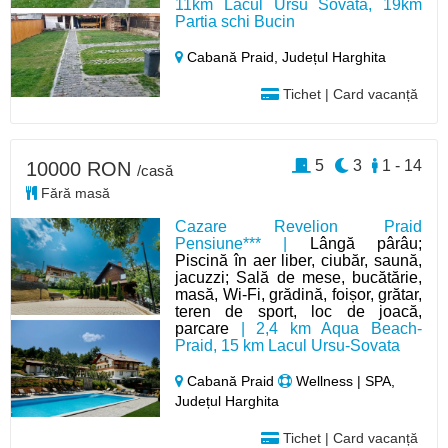
11km Lacul Ursu Sovata, 19km
Partia schi Bucin
Cabană Praid,
Județul Harghita
Tichet | Card vacanță
5
3
1 - 14
10000 RON
/casă
Fără masă
Cazare Revelion Praid
Pensiune*** |
Lângă pârâu;
Piscină în aer liber, ciubăr, saună,
jacuzzi; Sală de mese, bucătărie,
masă, Wi-Fi, grădină, foișor, grătar,
teren de sport, loc de joacă,
parcare
| 2,4 km Aqua Beach-
Praid, 15 km Lacul Ursu-Sovata
Cabană Praid
Wellness | SPA,
Județul Harghita
Tichet | Card vacanță