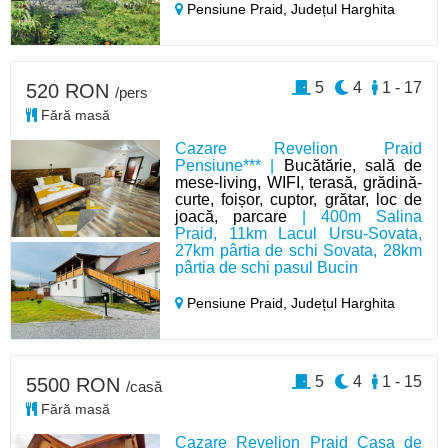
Pensiune Praid,
Județul Harghita
5
4
1 - 17
520 RON
/pers
Fără masă
Cazare Revelion Praid
Pensiune*** |
Bucătărie, sală de
mese-living, WIFI, terasă, grădină-
curte, foișor, cuptor, grătar, loc de
joacă, parcare
| 400m Salina
Praid, 11km Lacul Ursu-Sovata,
27km pârtia de schi Sovata, 28km
pârtia de schi pasul Bucin
Pensiune Praid,
Județul Harghita
5
4
1 - 15
5500 RON
/casă
Fără masă
Cazare Revelion Praid Casa de