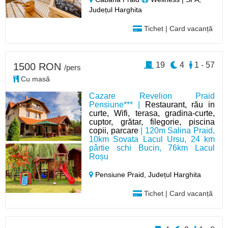
Județul Harghita
Tichet | Card vacanță
19
4
1 - 57
1500 RON
/pers
Cu masă
Cazare Revelion Praid
Pensiune*** |
Restaurant, rău in
curte, Wifi, terasa, gradina-curte,
cuptor, grătar, filegorie, piscina
copii, parcare
| 120m Salina Praid,
10km Sovata Lacul Ursu, 24 km
pârtie schi Bucin, 76km Lacul
Roșu
Pensiune Praid,
Județul Harghita
Tichet | Card vacanță