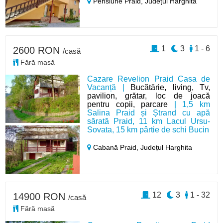
Pensiune Praid,
Județul Harghita
1
3
1 - 6
2600 RON
/casă
Fără masă
Cazare Revelion Praid Casa de
Vacanță |
Bucătărie, living, Tv,
pavilion, grătar, loc de joacă
pentru copii, parcare
| 1,5 km
Salina Praid și Ștrand cu apă
sărată Praid, 11 km Lacul Ursu-
Sovata, 15 km pârtie de schi Bucin
Cabană Praid,
Județul Harghita
12
3
1 - 32
14900 RON
/casă
Fără masă