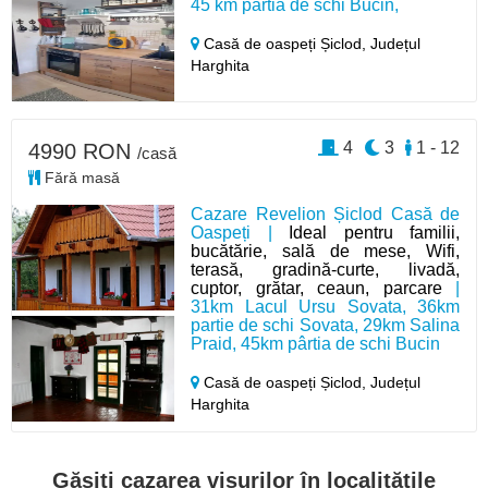
45 km pârtia de schi Bucin,
Casă de oaspeți Șiclod,
Județul
Harghita
4
3
1 - 12
4990 RON
/casă
Fără masă
Cazare Revelion Șiclod Casă de
Oaspeți |
Ideal pentru familii,
bucătărie, sală de mese, Wifi,
terasă, gradină-curte, livadă,
cuptor, grătar, ceaun, parcare
|
31km Lacul Ursu Sovata, 36km
partie de schi Sovata, 29km Salina
Praid, 45km pârtia de schi Bucin
Casă de oaspeți Șiclod,
Județul
Harghita
Găsiți cazarea visurilor în localitățile