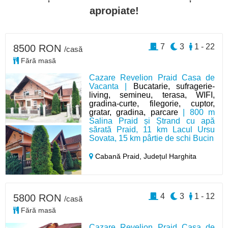
apropiate!
7
3
1 - 22
8500 RON
/casă
Fără masă
Cazare Revelion Praid Casa de
Vacanta |
Bucatarie, sufragerie-
living, semineu, terasa, WIFI,
gradina-curte, filegorie, cuptor,
gratar, gradina, parcare
| 800 m
Salina Praid și Ștrand cu apă
sărată Praid, 11 km Lacul Ursu
Sovata, 15 km pârtie de schi Bucin
Cabană Praid,
Județul Harghita
4
3
1 - 12
5800 RON
/casă
Fără masă
Cazare Revelion Praid Casa de