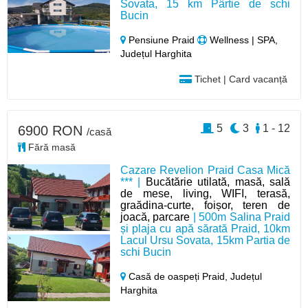
Sovata, 15 km Pârtie de schi
Bucin
Pensiune Praid
Wellness | SPA,
Județul Harghita
Tichet | Card vacanță
5
3
1 - 12
6900 RON
/casă
Fără masă
Cazare Revelion Praid Casa Mică
*** |
Bucătărie utilată, masă, sală
de mese, living, WIFI, terasă,
graădina-curte, foișor, teren de
joacă, parcare
| 500m Salina Praid
și plaja cu apă sărată Praid, 10km
Lacul Ursu Sovata, 15km Partia de
schi Bucin
Casă de oaspeți Praid,
Județul
Harghita