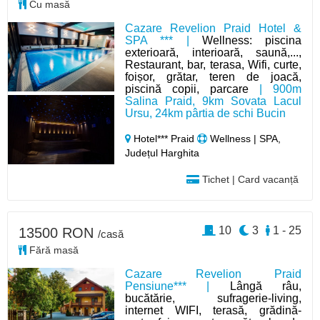
Cu masă
Cazare Revelion Praid Hotel &
SPA *** |
Wellness: piscina
exterioară, interioară, saună,...,
Restaurant, bar, terasa, Wifi, curte,
foișor, grătar, teren de joacă,
piscină copii, parcare
| 900m
Salina Praid, 9km Sovata Lacul
Ursu, 24km pârtia de schi Bucin
Hotel*** Praid
Wellness | SPA,
Județul Harghita
Tichet | Card vacanță
10
3
1 - 25
13500 RON
/casă
Fără masă
Cazare Revelion Praid
Pensiune*** |
Lângă râu,
bucătărie, sufragerie-living,
internet WIFI, terasă, grădină-