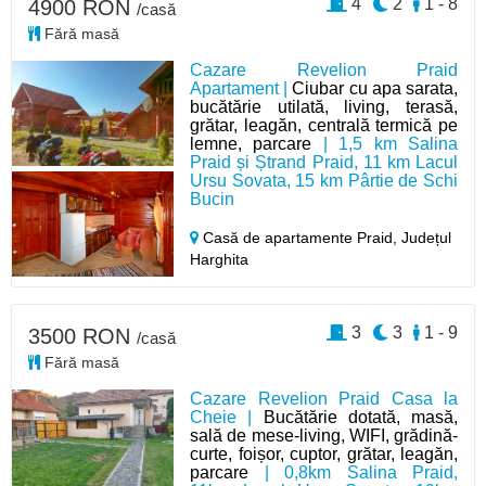
4
2
1 - 8
4900 RON
/casă
Fără masă
Cazare Revelion Praid
Apartament |
Ciubar cu apa sarata,
bucătărie utilată, living, terasă,
grătar, leagăn, centrală termică pe
lemne, parcare
| 1,5 km Salina
Praid și Ștrand Praid, 11 km Lacul
Ursu Sovata, 15 km Pârtie de Schi
Bucin
Casă de apartamente Praid,
Județul
Harghita
3
3
1 - 9
3500 RON
/casă
Fără masă
Cazare Revelion Praid Casa la
Cheie |
Bucătărie dotată, masă,
sală de mese-living, WIFI, grădină-
curte, foișor, cuptor, grătar, leagăn,
parcare
| 0,8km Salina Praid,