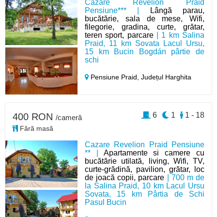
Cazare Revelion Praid
Pensiune*** |
Lângă parau,
bucătărie, sala de mese, Wifi,
filegorie, gradina, curte, grătar,
teren sport, parcare
| 1 km Salina
Praid, 11 km Sovata Lacul Ursu,
15 km Bucin Bogdán pârtie de
schi
Pensiune Praid,
Județul Harghita
6
1
1 - 18
400 RON
/cameră
Fără masă
Cazare Revelion Praid Pensiune
** |
Apartamente si camere cu
bucătărie utilată, living, Wifi, TV,
curte-grădină, pavilion, grătar, loc
de joacă copii, parcare
| 700 m de
la Salina Praid, 10 km Lacul Ursu
Sovata, 15 km Pârtia de Schi
Pasul Bucin