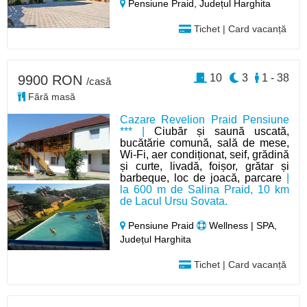
Pensiune Praid,
Județul Harghita
Tichet | Card vacanță
10
3
1 - 38
9900 RON
/casă
Fără masă
Cazare Revelion Praid Pensiune
*** |
Ciubăr și saună uscată,
bucătărie comună, sală de mese,
Wi-Fi, aer condiționat, seif, grădină
și curte, livadă, foișor, grătar și
barbeque, loc de joacă, parcare
|
la 600 m de Salina Praid, 10 km
de Lacul Ursu Sovata.
Pensiune Praid
Wellness | SPA,
Județul Harghita
Tichet | Card vacanță