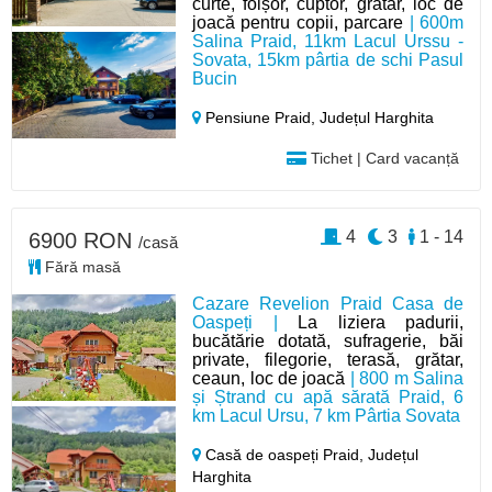
curte, foișor, cuptor, grătar, loc de
joacă pentru copii, parcare
| 600m
Salina Praid, 11km Lacul Urssu -
Sovata, 15km pârtia de schi Pasul
Bucin
Pensiune Praid,
Județul Harghita
Tichet | Card vacanță
4
3
1 - 14
6900 RON
/casă
Fără masă
Cazare Revelion Praid Casa de
Oaspeți |
La liziera padurii,
bucătărie dotată, sufragerie, băi
private, filegorie, terasă, grătar,
ceaun, loc de joacă
| 800 m Salina
și Ștrand cu apă sărată Praid, 6
km Lacul Ursu, 7 km Pârtia Sovata
Casă de oaspeți Praid,
Județul
Harghita