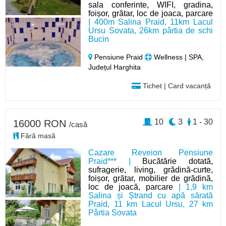
sala conferinte, WIFI, gradina,
foișor, grătar, loc de joaca, parcare
| 400m Salina Praid, 11km Lacul
Ursu Sovata, 26km pârtia de schi
Bucin
Pensiune Praid
Wellness | SPA,
Județul Harghita
Tichet | Card vacanță
10
3
1 - 30
16000 RON
/casă
Fără masă
Cazare Reveion Pensiune
Praid*** |
Bucătărie dotată,
sufragerie, living, grădină-curte,
foișor, grătar, mobilier de grădină,
loc de joacă, parcare
| 1,9 km
Salina și Ștrand cu apă sărată
Praid, 11 km Lacul Ursu, 27 km
Pârtia Sovata