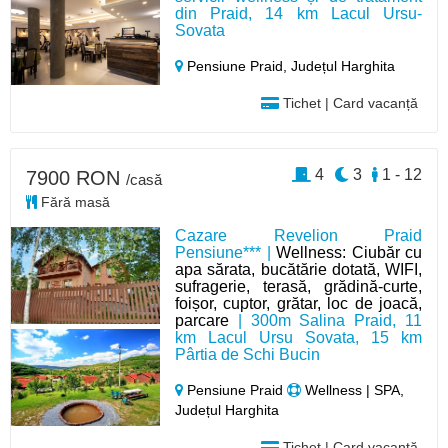
din Praid, 14 km Lacul Ursu-
Sovata
Pensiune Praid,
Județul Harghita
Tichet | Card vacanță
4
3
1 - 12
7900 RON
/casă
Fără masă
Cazare Revelion Praid
Pensiune*** |
Wellness: Ciubăr cu
apa sărata, bucătărie dotată, WIFI,
sufragerie, terasă, grădină-curte,
foișor, cuptor, grătar, loc de joacă,
parcare
| 300m Salina Praid, 11
km Lacul Ursu Sovata, 15 km
Pârtia de Schi Bucin
Pensiune Praid
Wellness | SPA,
Județul Harghita
Tichet | Card vacanță