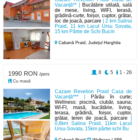
Vacanță** |
Bucătărie utilată, sală
de mese, living, WIFI, terasă,
grădină-curte, foișor, cuptor, grătar,
loc de joacă, parcare
| 2 km Salina
Praid, 11 km Lacul Ursu Sovata,
15 km Pârtie de Schi Bucin
Cabană Praid,
Județul Harghita
8
5
1 - 26
1990 RON
/pers
Cu masă
Cazare Revelion Praid Casa de
Vacanță*** |
Pârâu în curte;
Wellness: piscină, ciubăr, sauna;
WI-FI, masă, bucătărie, living,
terasa, grădină, foișor, cuptor,
grătar, teren de joacă, parcare
|
0,8km Salina Praid, 11km Lacul
Ursu-Sovata, 15km pârtie schi Bu
Cabană Praid
Wellness | SPA,