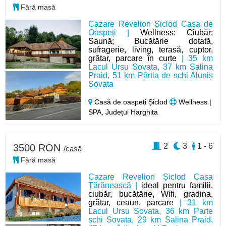
Fără masă
Cazare Revelion Șiclod Casa de
Oaspeți |
Wellness: Ciubăr;
Saună; Bucătărie dotată,
sufragerie, living, terasă, cuptor,
grătar, parcare în curte
| 35 km
Lacul Ursu Sovata, 37 km Salina
Praid, 51 km Pârtia de schi Aluniș
Sovata
Casă de oaspeți Șiclod
Wellness |
SPA, Județul Harghita
2
3
1 - 6
3500 RON
/casă
Fără masă
Cazare Revelion Șiclod Casa
Țărănească |
ideal pentru familii,
ciubăr, bucătărie, Wifi, gradina,
grătar, ceaun, parcare
| 31 km
Lacul Ursu Sovata, 36 km Parte
schi Sovata, 29 km Salina Praid,