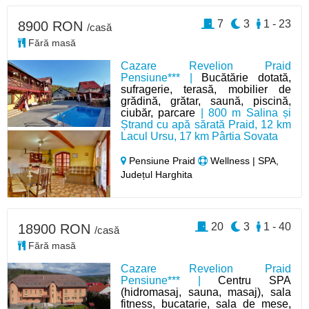
7
3
1 - 23
8900 RON
/casă
Fără masă
Cazare Revelion Praid
Pensiune*** |
Bucătărie dotată,
sufragerie, terasă, mobilier de
grădină, grătar, saună, piscină,
ciubăr, parcare
| 800 m Salina și
Ștrand cu apă sărată Praid, 12 km
Lacul Ursu, 17 km Pârtia Sovata
Pensiune Praid
Wellness | SPA,
Județul Harghita
20
3
1 - 40
18900 RON
/casă
Fără masă
Cazare Revelion Praid
Pensiune*** |
Centru SPA
(hidromasaj, sauna, masaj), sala
fitness, bucatarie, sala de mese,