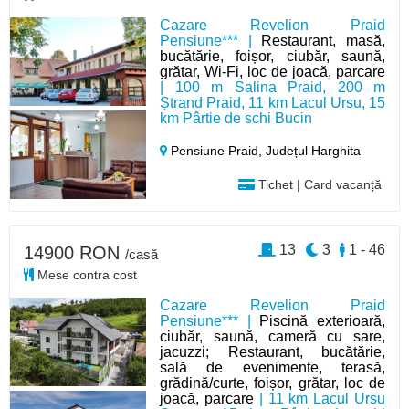
Cazare Revelion Praid
Pensiune*** |
Restaurant, masă,
bucătărie, foișor, ciubăr, saună,
grătar, Wi-Fi, loc de joacă, parcare
| 100 m Salina Praid, 200 m
Ștrand Praid, 11 km Lacul Ursu, 15
km Pârtie de schi Bucin
Pensiune Praid,
Județul Harghita
Tichet | Card vacanță
13
3
1 - 46
14900 RON
/casă
Mese contra cost
Cazare Revelion Praid
Pensiune*** |
Piscină exterioară,
ciubăr, saună, cameră cu sare,
jacuzzi; Restaurant, bucătărie,
sală de evenimente, terasă,
grădină/curte, foișor, grătar, loc de
joacă, parcare
| 11 km Lacul Ursu