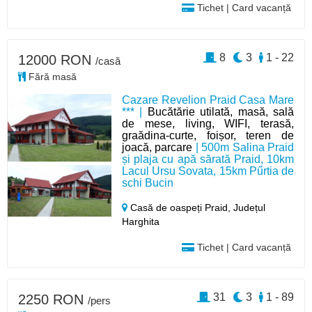
Tichet | Card vacanță
8
3
1 - 22
12000 RON
/casă
Fără masă
Cazare Revelion Praid Casa Mare
*** |
Bucătărie utilată, masă, sală
de mese, living, WIFI, terasă,
graădina-curte, foișor, teren de
joacă, parcare
| 500m Salina Praid
și plaja cu apă sărată Praid, 10km
Lacul Ursu Sovata, 15km Pűrtia de
schi Bucin
Casă de oaspeți Praid,
Județul
Harghita
Tichet | Card vacanță
31
3
1 - 89
2250 RON
/pers