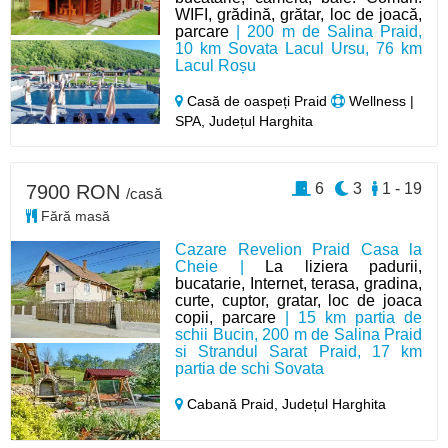
WIFI, grădină, grătar, loc de joacă,
parcare
| 200 m de Salina Praid,
10 km Sovata Lacul Ursu, 76 km
Lacul Roșu
Casă de oaspeți Praid
Wellness |
SPA, Județul Harghita
6
3
1 - 19
7900 RON
/casă
Fără masă
Cazare Revelion Praid Casa la
Cheie |
La liziera padurii,
bucatarie, Internet, terasa, gradina,
curte, cuptor, gratar, loc de joaca
copii, parcare
| 15 km partia de
schii Bucin, 200 m de Salina Praid
si Strandul Sarat Praid, 17 km
partia de schi Sovata
Cabană Praid,
Județul Harghita