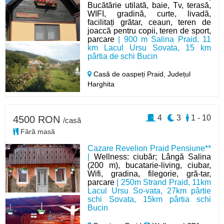
Bucătărie utilată, baie, Tv, terasă,
WIFI, gradină, curte, livadă,
facilitați grătar, ceaun, teren de
joaccă pentru copii, teren de sport,
parcare
| 900 m Salina Praid, 11
km Lacul Ursu Sovata, 15 km
pârtia de schi Bucin
Casă de oaspeți Praid,
Județul
Harghita
4
3
1 - 10
4500 RON
/casă
Fără masă
Cazare Revelion Praid Pensiune**
|
Wellness: ciubăr; Lângă Salina
(200 m), bucatarie-living, ciubar,
Wifi, gradina, filegorie, gră-tar,
parcare
| 250m Strand Praid, 11km
Lacul Ursu So-vata, 27km pârtie
schi Sovata, 15km pârtia schi
Bucin