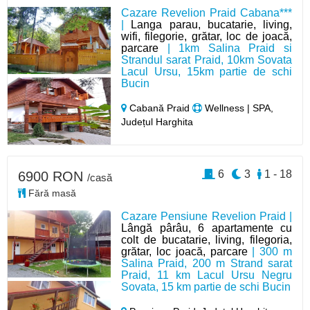
Cazare Revelion Praid Cabana***
|
Langa parau, bucatarie, living,
wifi, filegorie, grătar, loc de joacă,
parcare
| 1km Salina Praid si
Strandul sarat Praid, 10km Sovata
Lacul Ursu, 15km partie de schi
Bucin
Cabană Praid
Wellness | SPA,
Județul Harghita
6
3
1 - 18
6900 RON
/casă
Fără masă
Cazare Pensiune Revelion Praid |
Lângă pârâu, 6 apartamente cu
colt de bucatarie, living, filegoria,
grătar, loc joacă, parcare
| 300 m
Salina Praid, 200 m Strand sarat
Praid, 11 km Lacul Ursu Negru
Sovata, 15 km partie de schi Bucin