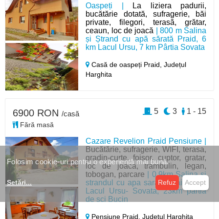
Oaspeți |
La liziera padurii,
bucătărie dotată, sufragerie, băi
private, filegori, terasă, grătar,
ceaun, loc de joacă
| 800 m Salina
și Ștrand cu apă sărată Praid, 6
km Lacul Ursu, 7 km Pârtia Sovata
Casă de oaspeți Praid,
Județul
Harghita
5
3
1 - 15
6900 RON
/casă
Fără masă
Cazare Revelion Praid Pensiune |
Bucătărie, sufragerie, WIFI, terasa,
gradin-curte, foisor, cuptor, gratar,
Folosim cookie-uri pentru o experiență mai bună.
loc de joaca, trambulin, legan,
tobogan, parcare
| 0,9km Salina si
strandul cu apa sarata Praid, 7km
Setări
...
Refuz
Accept
Lacul Ursu- Sovata, 23km partia
de sci Bucin
Pensiune Praid,
Județul Harghita