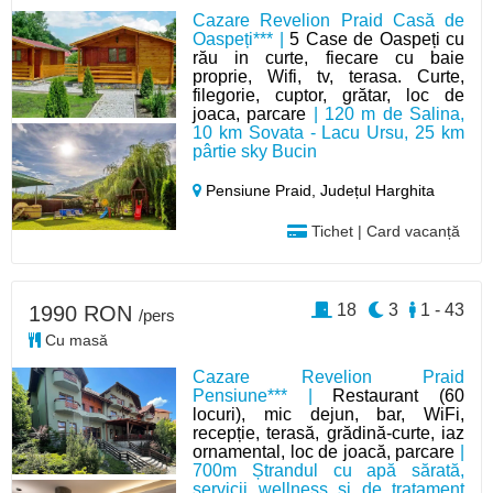
Cazare Revelion Praid Casă de
Oaspeți*** |
5 Case de Oaspeți cu
rău in curte, fiecare cu baie
proprie, Wifi, tv, terasa. Curte,
filegorie, cuptor, grătar, loc de
joaca, parcare
| 120 m de Salina,
10 km Sovata - Lacu Ursu, 25 km
pârtie sky Bucin
Pensiune Praid,
Județul Harghita
Tichet | Card vacanță
18
3
1 - 43
1990 RON
/pers
Cu masă
Cazare Revelion Praid
Pensiune*** |
Restaurant (60
locuri), mic dejun, bar, WiFi,
recepție, terasă, grădină-curte, iaz
ornamental, loc de joacă, parcare
|
700m Ștrandul cu apă sărată,
servicii wellness și de tratament