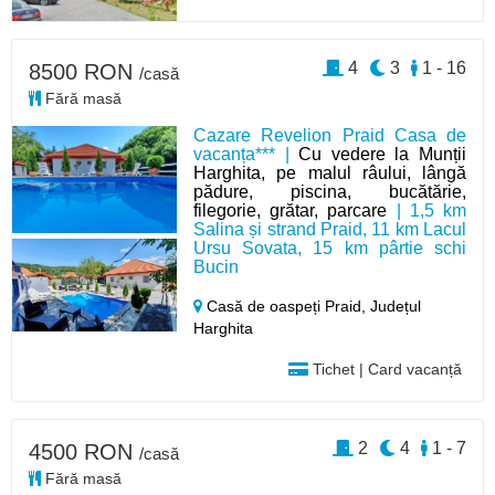
4
3
1 - 16
8500 RON
/casă
Fără masă
Cazare Revelion Praid Casa de
vacanța*** |
Cu vedere la Munții
Harghita, pe malul râului, lângă
pădure, piscina, bucătărie,
filegorie, grătar, parcare
| 1,5 km
Salina și strand Praid, 11 km Lacul
Ursu Sovata, 15 km pârtie schi
Bucin
Casă de oaspeți Praid,
Județul
Harghita
Tichet | Card vacanță
2
4
1 - 7
4500 RON
/casă
Fără masă