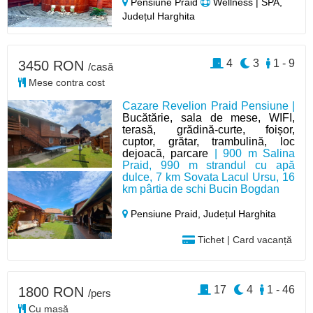
Pensiune Praid
Wellness | SPA,
Județul Harghita
4
3
1 - 9
3450 RON
/casă
Mese contra cost
Cazare Revelion Praid Pensiune |
Bucătărie, sala de mese, WIFI,
terasă, grădină-curte, foișor,
cuptor, grătar, trambulină, loc
dejoacă, parcare
| 900 m Salina
Praid, 990 m strandul cu apă
dulce, 7 km Sovata Lacul Ursu, 16
km pârtia de schi Bucin Bogdan
Pensiune Praid,
Județul Harghita
Tichet | Card vacanță
17
4
1 - 46
1800 RON
/pers
Cu masă