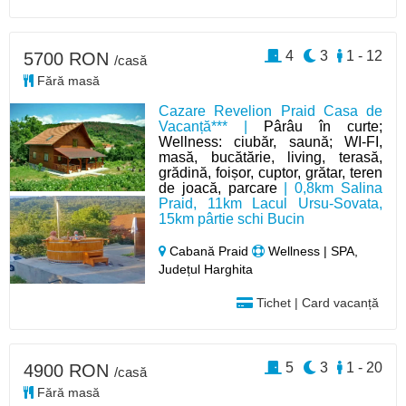
4
3
1 - 12
5700 RON
/casă
Fără masă
Cazare Revelion Praid Casa de
Vacanță*** |
Pârâu în curte;
Wellness: ciubăr, saună; WI-FI,
masă, bucătărie, living, terasă,
grădină, foișor, cuptor, grătar, teren
de joacă, parcare
| 0,8km Salina
Praid, 11km Lacul Ursu-Sovata,
15km pârtie schi Bucin
Cabană Praid
Wellness | SPA,
Județul Harghita
Tichet | Card vacanță
5
3
1 - 20
4900 RON
/casă
Fără masă