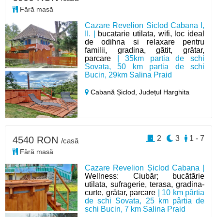
Fără masă
Cazare Revelion Siclod Cabana I,
II. |
bucatarie utilata, wifi, loc ideal
de odihna si relaxare pentru
familii, gradina, gătit, grătar,
parcare
| 35km partia de schi
Sovata, 50 km partia de schi
Bucin, 29km Salina Praid
Cabană Șiclod,
Județul Harghita
2
3
1 - 7
4540 RON
/casă
Fără masă
Cazare Revelion Șiclod Cabana |
Wellness: Ciubăr; bucătărie
utilata, sufragerie, terasa, gradina-
curte, grătar, parcare
| 10 km pârtia
de schi Sovata, 25 km pârtia de
schi Bucin, 7 km Salina Praid