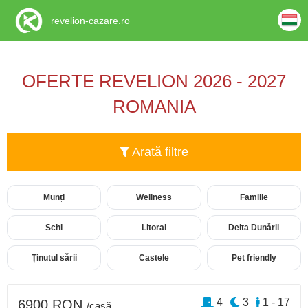
revelion-cazare.ro
OFERTE REVELION 2026 - 2027
ROMANIA
Arată filtre
Munți
Wellness
Familie
Schi
Litoral
Delta Dunării
Ținutul sării
Castele
Pet friendly
4
3
1 - 17
6900 RON
/casă