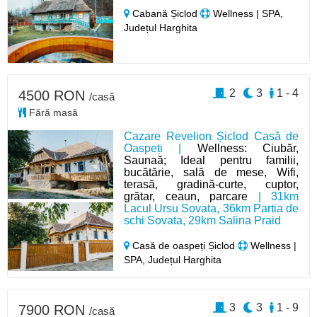
Cabană Șiclod
Wellness | SPA,
Județul Harghita
2
3
1 - 4
4500 RON
/casă
Fără masă
Cazare Revelion Șiclod Casă de
Oaspeți |
Wellness: Ciubăr,
Saunaă; Ideal pentru familii,
bucătărie, sală de mese, Wifi,
terasă, gradină-curte, cuptor,
grătar, ceaun, parcare
| 31km
Lacul Ursu Sovata, 36km Partia de
schi Sovata, 29km Salina Praid
Casă de oaspeți Șiclod
Wellness |
SPA, Județul Harghita
3
3
1 - 9
7900 RON
/casă