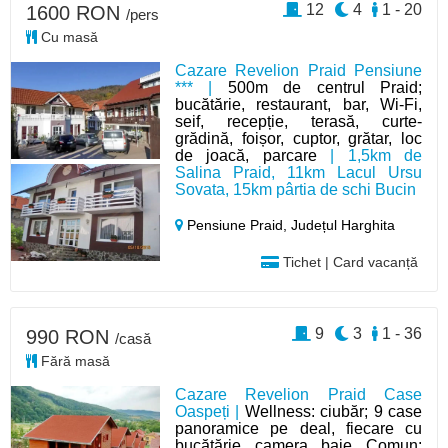
12
4
1 - 20
1600 RON
/pers
Cu masă
Cazare Revelion Praid Pensiune
*** |
500m de centrul Praid;
bucătărie, restaurant, bar, Wi-Fi,
seif, recepție, terasă, curte-
grădină, foișor, cuptor, grătar, loc
de joacă, parcare
| 1,5km de
Salina Praid, 11km Lacul Ursu
Sovata, 15km pârtia de schi Bucin
Pensiune Praid,
Județul Harghita
Tichet | Card vacanță
9
3
1 - 36
990 RON
/casă
Fără masă
Cazare Revelion Praid Case
Oaspeți |
Wellness: ciubăr; 9 case
panoramice pe deal, fiecare cu
bucătărie, camera, baie. Comun: