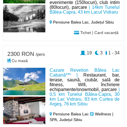
evenimente (150locuri), club intim
(80locuri), parcare
| 14km Tunelul
Bâlea-Capra, 43 km Lacul Vidraru
Pensiune Balea Lac,
Județul Sibiu
Tichet | Card vacanță
19
3
1 - 34
2300 RON
/pers
Cu masă
Cazare Revelion Bâlea Lac
Cabană*** |
Restaurant, bar,
terase, saună, ciubăr, sală de
fitness, Wifi, închiriere
echipamente/snowmobil, parcare
|
0,5 km Tunelul Bâlea-Capra, 30
km Lac Vidraru, 83 km Curtea de
Argeş, 76 km Sibiu
Pensiune Balea Lac
Wellness |
SPA, Județul Sibiu