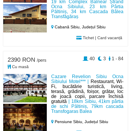
19 km Complex Balnear Ștrand
Ocna Sibiului, 23 km Pârtia
Păltiniș, 34 km Cascada Bâlea
Transfăgăraș
Cabană Sibiu,
Județul Sibiu
Tichet | Card vacanță
40
3
1 - 84
2390 RON
/pers
Cu masă
Cazare Revelion Sibiu Ocna
Sibiului Motel*** |
Restaurant, Wi-
Fi, bucătărie turistică, living,
terasă, grădină, foișor, grătar, loc
de joacă copii, parcare închisă
gratuită
| 18km Sibiu, 41km pârtia
de schi Păltiniș, 79km cascada
Transfogaras Balea
Pensiune Sibiu,
Județul Sibiu