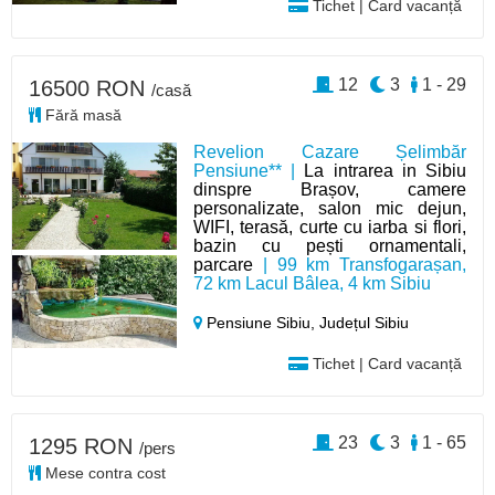
Tichet | Card vacanță
12
3
1 - 29
16500 RON
/casă
Fără masă
Revelion Cazare Șelimbăr
Pensiune** |
La intrarea in Sibiu
dinspre Brașov, camere
personalizate, salon mic dejun,
WIFI, terasă, curte cu iarba si flori,
bazin cu pești ornamentali,
parcare
| 99 km Transfogarașan,
72 km Lacul Bâlea, 4 km Sibiu
Pensiune Sibiu,
Județul Sibiu
Tichet | Card vacanță
23
3
1 - 65
1295 RON
/pers
Mese contra cost