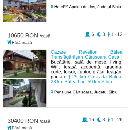
Hotel*** Apoldu de Jos,
Județul Sibiu
6
3
1 - 12
10650 RON
/casă
Fără masă
Cazare Revelion Bâlea
Transfăgărăşan Cârțișoara Casa |
Bucătărie, sală de mese, living.
Wifi, terasă acoperită, gradina-
curte, foisor, cuptor, grătar, leagăn,
parcare
| 25 km Cascada Bâlea,
28 km Bâlea Lac, 59 km Sibiu
Pensiune Cârțișoara,
Județul Sibiu
16
3
1 - 26
30400 RON
/casă
Fără masă