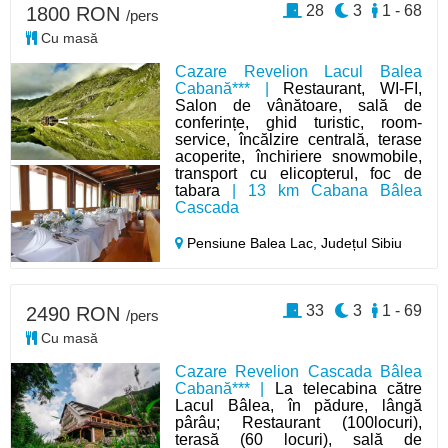
28
3
1 - 68
1800 RON
/pers
Cu masă
Cazare Revelion Lacul Balea
Cabană*** |
Restaurant, WI-FI,
Salon de vânătoare, sală de
conferințe, ghid turistic, room-
service, încălzire centrală, terase
acoperite, închiriere snowmobile,
transport cu elicopterul, foc de
tabara
| 13 km Cabana Bâlea
Cascada
Pensiune Balea Lac,
Județul Sibiu
33
3
1 - 69
2490 RON
/pers
Cu masă
Cazare Revelion Cascada Bâlea
Cabană*** |
La telecabina către
Lacul Bâlea, în pădure, lângă
pârâu; Restaurant (100locuri),
terasă (60 locuri), sală de