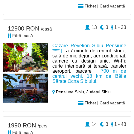
Tichet | Card vacanță
13
3
1 - 33
12900 RON
/casă
Fără masă
Cazare Revelion Sibiu Pensiune
**** |
La 7 minute de centrul istoric;
sală de mic dejun, aer condiționat,
camere cu design unic, Wi-Fi;
curte interioară și terasă, transfer
aeroport, parcare
| 700 m de
centrul vechi, 18 km de Băile
Sărate Ocna Sibiului.
Pensiune Sibiu,
Județul Sibiu
Tichet | Card vacanță
14
3
1 - 43
1990 RON
/pers
Fără masă