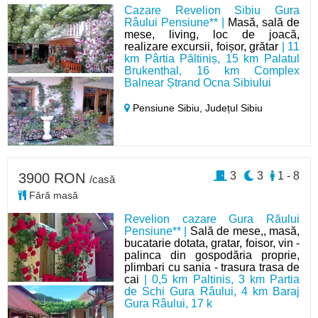
Cazare Revelion Sibiu Gura
Râului Pensiune** |
Masă, sală de
mese, living, loc de joacă,
realizare excursii, foișor, grătar
| 11
km Pârtia Păltiniș, 15 km Palatul
Brukenthal, 16 km Complex
Balnear Ștrand Ocna Sibiului
Pensiune Sibiu,
Județul Sibiu
3
3
1 - 8
3900 RON
/casă
Fără masă
Revelion cazare Gura Răului
Pensiune** |
Sală de mese,, masă,
bucatarie dotata, gratar, foisor, vin -
palinca din gospodăria proprie,
plimbari cu sania - trasura trasa de
cai
| 0,5 km Paltinis, 3 km Partia
de Schi Gura Râului, 4 km Baraj
Gura Râului, 17 k