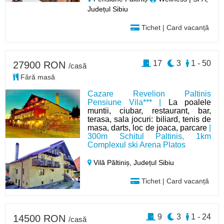
Județul Sibiu
Tichet | Card vacanță
17
3
1 - 50
27900 RON
/casă
Fără masă
Cazare Revelion Paltinis
Pensiune Vila*** |
La poalele
muntii, ciubar, restaurant, bar,
terasa, sala jocuri: biliard, tenis de
masa, darts, loc de joaca, parcare
|
300m Schitul Paltinis, 1km
Complexul ski Arena Platos
Vilă Păltiniș,
Județul Sibiu
Tichet | Card vacanță
9
3
1 - 24
14500 RON
/casă