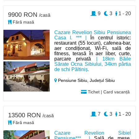
9
3
1 - 20
9900 RON
/casă
Fără masă
Cazare Revelion Sibiu Pensiunea
Casa I. *** |
În centrul istoric:
restaurant (55 locuri), cafenea-bar,
aer condiționat, Wi-Fi, sală de
fitness, terasă în aer liber, curte,
parcare privată
| 18km Băile
Sărate Ocna Sibiului, 34km pârtia
de schi Păltiniș.
Pensiune Sibiu,
Județul Sibiu
Tichet | Card vacanță
7
3
1 - 20
13500 RON
/casă
Fără masă
Cazare Revelion Sibiel
Pensiune*** |
Sală de mese,