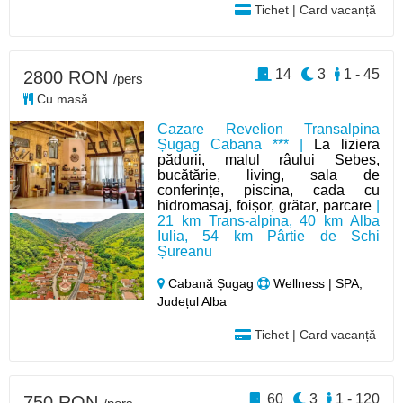
Tichet | Card vacanță
14
3
1 - 45
2800 RON
/pers
Cu masă
Cazare Revelion Transalpina
Șugag Cabana *** |
La liziera
pădurii, malul râului Sebes,
bucătărie, living, sala de
conferințe, piscina, cada cu
hidromasaj, foișor, grătar, parcare
|
21 km Trans-alpina, 40 km Alba
Iulia, 54 km Pârtie de Schi
Șureanu
Cabană Șugag
Wellness | SPA,
Județul Alba
Tichet | Card vacanță
60
3
1 - 120
750 RON