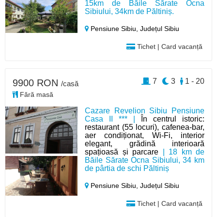
15km de Băile Sărate Ocna
Sibiului, 34km de Păltiniș.
Pensiune Sibiu,
Județul Sibiu
Tichet | Card vacanță
7
3
1 - 20
9900 RON
/casă
Fără masă
Cazare Revelion Sibiu Pensiune
Casa II *** |
În centrul istoric:
restaurant (55 locuri), cafenea-bar,
aer condiționat, Wi-Fi, interior
elegant, grădină interioară
spațioasă și parcare
| 18 km de
Băile Sărate Ocna Sibiului, 34 km
de pârtia de schi Păltiniș
Pensiune Sibiu,
Județul Sibiu
Tichet | Card vacanță