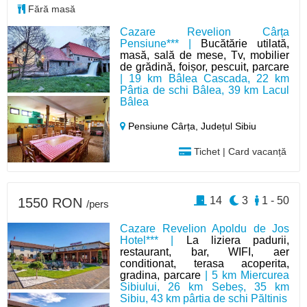
Fără masă
Cazare Revelion Cârța
Pensiune*** |
Bucătărie utilată,
masă, sală de mese, Tv, mobilier
de grădină, foișor, pescuit, parcare
| 19 km Bâlea Cascada, 22 km
Pârtia de schi Bâlea, 39 km Lacul
Bâlea
Pensiune Cârța,
Județul Sibiu
Tichet | Card vacanță
14
3
1 - 50
1550 RON
/pers
Cazare Revelion Apoldu de Jos
Hotel*** |
La liziera padurii,
restaurant, bar, WIFI, aer
conditionat, terasa acoperita,
gradina, parcare
| 5 km Miercurea
Sibiului, 26 km Sebeș, 35 km
Sibiu, 43 km pârtia de schi Păltinis