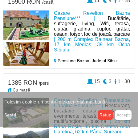
11
4
1 - 28
15900 RON
/casă
Cazare Revelion Bazna
Pensiune*** |
Bucătărie,
sufragerie, living, Wifi, terasă,
ciubăr, gradina, cuptor, grătar,
ceaun, foișor, loc de joacă, parcare
| 200 m Complex Balnear Bazna,
17 km Mediaș, 39 km Ocna
Sibiului
Pensiune Bazna,
Județul Sibiu
15
3
1 - 30
1385 RON
/pers
Cu masă
Cazare Revelion Transalpina
Folosim cookie-uri pentru o experiență mai bună.
Căpâlna Pensiune*** |
Restaurant,
bucătărie dotată, sală de
Setări
...
Refuz
Accept
evenimente, terasă, teren de sport
multifuncțional, piscină
| 25 km
Râpa Roșie, 35 km Cetatea Alba
Carolina, 62 km Pârtia Șureanu