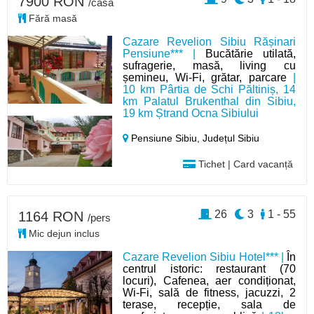
7900 RON
/casă
Fără masă
Cazare Revelion Sibiu Rășinari
Pensiune*** |
Bucătărie utilată,
sufragerie, masă, living cu
șemineu, Wi-Fi, grătar, parcare
|
10 km Pârtia de Schi Păltiniș, 14
km Palatul Brukenthal din Sibiu,
19 km Ștrand Ocna Sibiului
Pensiune Sibiu,
Județul Sibiu
Tichet | Card vacanță
26
3
1 - 55
1164 RON
/pers
Mic dejun inclus
Cazare Revelion Sibiu Hotel*** |
În
centrul istoric: restaurant (70
locuri), Cafenea, aer condiționat,
Wi-Fi, sală de fitness, jacuzzi, 2
terase, recepție, sala de