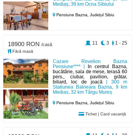
Mediaș, 39 km Ocna Sibiului
Pensiune Bazna,
Județul Sibiu
11
3
1 - 25
18900 RON
/casă
Fără masă
Cazare Revelion Bazna
Pensiune**** |
In centrul Bazna,
bucătărie, sala de mese, terasă 60
pers., ciubar, pavilion, grătar,
biliard, loc de joacă
| 300 m
Statiunea Balneara Bazna, 9 km
Medias, 32 km Târgu Mureș
Pensiune Bazna,
Județul Sibiu
Tichet | Card vacanță