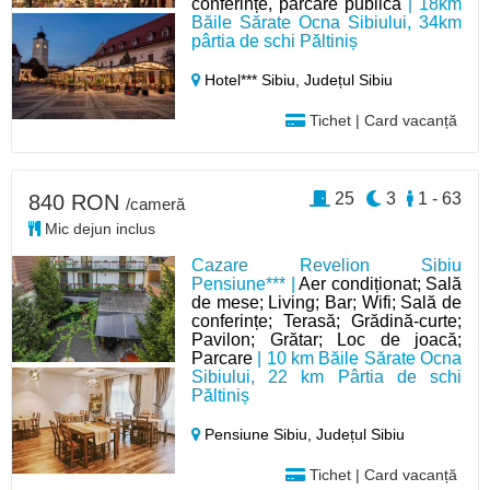
conferințe, parcare publică
| 18km
Băile Sărate Ocna Sibiului, 34km
pârtia de schi Păltiniș
Hotel*** Sibiu,
Județul Sibiu
Tichet | Card vacanță
25
3
1 - 63
840 RON
/cameră
Mic dejun inclus
Cazare Revelion Sibiu
Pensiune*** |
Aer condiționat; Sală
de mese; Living; Bar; Wifi; Sală de
conferințe; Terasă; Grădină-curte;
Pavilon; Grătar; Loc de joacă;
Parcare
| 10 km Băile Sărate Ocna
Sibiului, 22 km Pârtia de schi
Păltiniș
Pensiune Sibiu,
Județul Sibiu
Tichet | Card vacanță