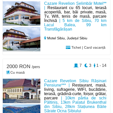
Cazare Revelion Șelimbăr Motel**
|
Restaurant cu 65 locuri, terasă
acoperită, bar, băi private, masă,
Tv, Wifi, tenis de masă, parcare
închisă
| 5 km de Sibiu, 70 km
Lacul Balea, 99 km
Transfăgărășan
Motel Sibiu,
Județul Sibiu
Tichet | Card vacanță
7
3
1 - 14
2000 RON
/pers
Cu masă
Cazare Revelion Sibiu Rășinari
Pensiune*** |
Restaurant, masă,
living, sufragerie, WIFI, bucătărie,
terasă, grădină-curte, foișor, grătar,
parcare
| 10km pârtia de schi
Păltiniș, 13km Palatul Brukenthal
din Sibiu, 28km Stațiunea Băile
Sărate Ocna Sibiului