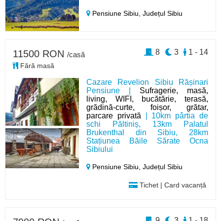
Pensiune Sibiu,
Județul Sibiu
8
3
1 - 14
11500 RON
/casă
Fără masă
Cazare Revelion Sibiu Rășinari
Pensiune |
Sufragerie, masă,
living, WIFI, bucătărie, terasă,
grădină-curte, foișor, grătar,
parcare privată
| 10km pârtia de
schi Păltiniș, 13km Palatul
Brukenthal din Sibiu, 28km
Stațiunea Băile Sărate Ocna
Sibiului
Pensiune Sibiu,
Județul Sibiu
Tichet | Card vacanță
9
3
1 - 18