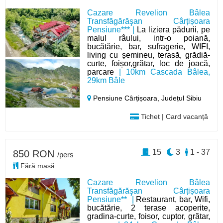
Cazare Revelion Bâlea
Transfăgărăşan Cârțișoara
Pensiune*** |
La liziera pădurii, pe
malul râului, intr-o poiană,
bucătărie, bar, sufragerie, WIFI,
living cu șemineu, terasă, grădiă-
curte, foișor,grătar, loc de joacă,
parcare
| 10km Cascada Bâlea,
29km Bâle
Pensiune Cârțișoara,
Județul Sibiu
Tichet | Card vacanță
15
3
1 - 37
850 RON
/pers
Fără masă
Cazare Revelion Bâlea
Transfăgărăşan Cârțișoara
Pensiune** |
Restaurant, bar, Wifi,
bucătărie, 2 terase acoperite,
gradina-curte, foisor, cuptor, grătar,