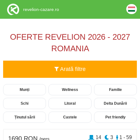
revelion-cazare.ro
OFERTE REVELION 2026 - 2027
ROMANIA
Arată filtre
Munți
Wellness
Familie
Schi
Litoral
Delta Dunării
Ținutul sării
Castele
Pet friendly
14
3
1 - 59
1690 RON
/pers