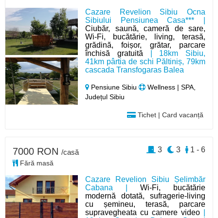
Cazare Revelion Sibiu Ocna
Sibiului Pensiunea Casa*** |
Ciubăr, saună, cameră de sare,
Wi-Fi, bucătărie, living, terasă,
grădină, foișor, grătar, parcare
închisă gratuită
| 18km Sibiu,
41km pârtia de schi Păltiniș, 79km
cascada Transfogaras Balea
Pensiune Sibiu
Wellness | SPA,
Județul Sibiu
Tichet | Card vacanță
3
3
1 - 6
7000 RON
/casă
Fără masă
Cazare Revelion Sibiu Șelimbăr
Cabana |
Wi-Fi, bucătărie
modernă dotată, sufragerie-living
cu șemineu, terasă, parcare
supravegheata cu camere video
|