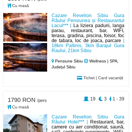
Cu masă
Cazare Revelion Sibiu Gura
Râului Pensiunea și Restaurantul
Lacul*** |
La liziera padurii, langa
parau, restaurant, bar, WIFI,
terasa, gradina, piscina, foisor, foc
de tabara, loc de joaca, parcare
|
18km Paltinis, 3km Barajul Gura
Raului, 21km Sibiu
Pensiune Sibiu
Wellness | SPA,
Județul Sibiu
Tichet | Card vacanță
19
3
1 - 39
1790 RON
/pers
Cu masă
Cazare Revelion Sibiu Gura
Râului Hotel*** |
Restaurant, bar,
camere cu aer condiționat, saună,
sală conferințe-evenimente, WiFi,