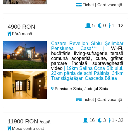
Tichet | Card vacanță
5
0
1 - 12
4900 RON
Fără masă
Cazare Revelion Sibiu Șelimbăr
Pensiunea Casa*** |
Wi-Fi,
bucătărie, living-sufragerie, terasă
comună acoperită, curte, grătar,
parcare închisă supravegheată
video
| 19km Salina Ocna Sibiului,
23km pârtia de schi Păltiniș, 34km
Transfăgărășan Cascada Bâlea
Pensiune Sibiu,
Județul Sibiu
Tichet | Card vacanță
16
3
1 - 32
11900 RON
/casă
Mese contra cost