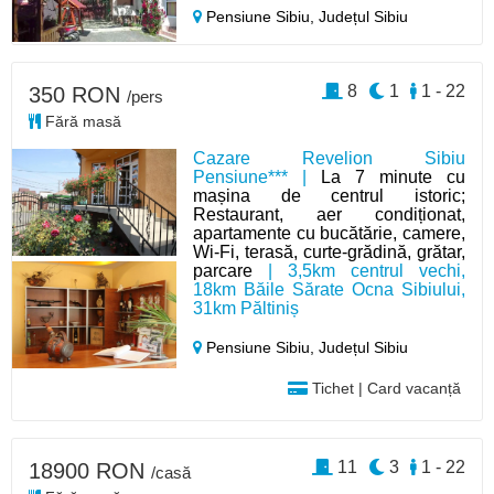
Pensiune Sibiu,
Județul Sibiu
8
1
1 - 22
350 RON
/pers
Fără masă
Cazare Revelion Sibiu
Pensiune*** |
La 7 minute cu
mașina de centrul istoric;
Restaurant, aer condiționat,
apartamente cu bucătărie, camere,
Wi-Fi, terasă, curte-grădină, grătar,
parcare
| 3,5km centrul vechi,
18km Băile Sărate Ocna Sibiului,
31km Păltiniș
Pensiune Sibiu,
Județul Sibiu
Tichet | Card vacanță
11
3
1 - 22
18900 RON
/casă