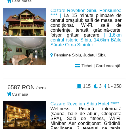
Fără masă
Cazare Revelion Sibiu Pensiunea
**** |
La 15 minute plimbare de
centrul orașului; sală de mese, aer
condiționat, Wi-Fi, sală de
conferințe, terasă, grădină-curte,
foișor, grătar, parcare
| 1,6km
centrul istoric Sibiu, 14,6km Băile
Sărate Ocna Sibiului
Pensiune Sibiu,
Județul Sibiu
Tichet | Card vacanță
115
3
1 - 250
6587 RON
/pers
Cu masă
Cazare Revelion Sibiu Hotel ***** |
Wellness: Piscină interioară
(saună, baie de aburi, Cleopatra
SPA), Sală de fitness, Wi-Fi,
Minibar, Aer condiționat, Grădină,
Pavilioane, 2 terenuri de tenis,