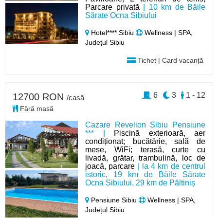
Parcare privată
| 10 km de Băile
Sărate Ocna Sibiului
Hotel**** Sibiu
Wellness | SPA,
Județul Sibiu
Tichet | Card vacanță
6
3
1 - 12
12700 RON
/casă
Fără masă
Cazare Revelion Sibiu Pensiune
*** |
Piscină exterioară, aer
condiționat; bucătărie, sală de
mese, WiFi; terasă, curte cu
livadă, grătar, trambulină, loc de
joacă, parcare
| la 4 km de centrul
istoric, 19 km de Băile Sărate
Ocna Sibiului, 29 km de Păltiniș
Pensiune Sibiu
Wellness | SPA,
Județul Sibiu