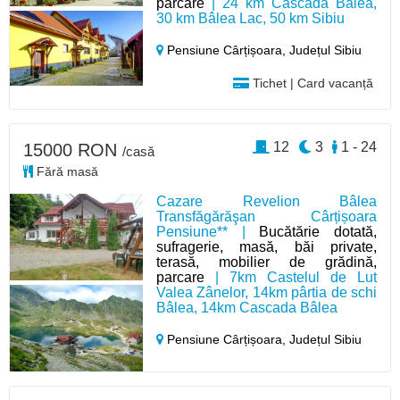
parcare
| 24 km Cascada Bâlea,
30 km Bâlea Lac, 50 km Sibiu
Pensiune Cârțișoara,
Județul Sibiu
Tichet | Card vacanță
12
3
1 - 24
15000 RON
/casă
Fără masă
Cazare Revelion Bâlea
Transfăgărăşan Cârțișoara
Pensiune** |
Bucătărie dotată,
sufragerie, masă, băi private,
terasă, mobilier de grădină,
parcare
| 7km Castelul de Lut
Valea Zânelor, 14km pârtia de schi
Bâlea, 14km Cascada Bâlea
Pensiune Cârțișoara,
Județul Sibiu