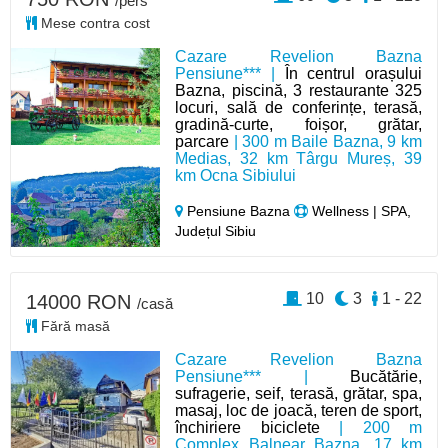
/pers
Mese contra cost
Cazare Revelion Bazna
Pensiune*** |
În centrul orașului
Bazna, piscină, 3 restaurante 325
locuri, sală de conferințe, terasă,
gradină-curte, foișor, grătar,
parcare
| 300 m Baile Bazna, 9 km
Medias, 32 km Târgu Mureș, 39
km Ocna Sibiului
Pensiune Bazna
Wellness | SPA,
Județul Sibiu
10
3
1 - 22
14000 RON
/casă
Fără masă
Cazare Revelion Bazna
Pensiune*** |
Bucătărie,
sufragerie, seif, terasă, grătar, spa,
masaj, loc de joacă, teren de sport,
închiriere biciclete
| 200 m
Complex Balnear Bazna, 17 km