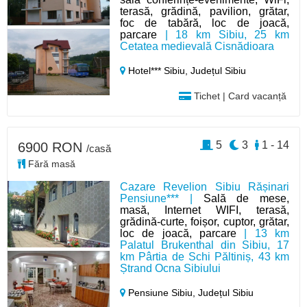
terasă, grădină, pavilion, grătar,
foc de tabără, loc de joacă,
parcare
| 18 km Sibiu, 25 km
Cetatea medievală Cisnădioara
Hotel*** Sibiu,
Județul Sibiu
Tichet | Card vacanță
5
3
1 - 14
6900 RON
/casă
Fără masă
Cazare Revelion Sibiu Rășinari
Pensiune*** |
Sală de mese,
masă, Internet WIFI, terasă,
grădină-curte, foișor, cuptor, grătar,
loc de joacă, parcare
| 13 km
Palatul Brukenthal din Sibiu, 17
km Pârtia de Schi Păltiniș, 43 km
Ștrand Ocna Sibiului
Pensiune Sibiu,
Județul Sibiu