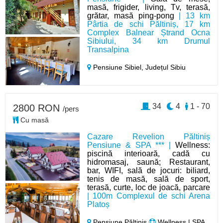
masă, frigider, living, Tv, terasă,
grătar, masă ping-pong
| 13 km
Pârtia de schi Păltiniș, 17 km
Complex Balnear Ștrand Ocna
Sibiului, 34 km Drumul
Transalpina
Pensiune Sibiel,
Județul Sibiu
34
4
1 - 70
2800 RON
/pers
Cu masă
Cazare Revelion Păltiniș
Pensiune & SPA *** |
Wellness:
piscină interioară, cadă cu
hidromasaj, saună; Restaurant,
bar, WIFI, sală de jocuri: biliard,
tenis de masă, sală de sport,
terasă, curte, loc de joacă, parcare
| 100m Complexul de schi Arena
Platoș
Pensiune Păltiniș
Wellness | SPA,