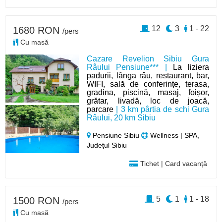
12
3
1 - 22
1680 RON
/pers
Cu masă
Cazare Revelion Sibiu Gura
Râului Pensiune*** |
La liziera
padurii, lânga râu, restaurant, bar,
WIFI, sală de conferințe, terasa,
gradina, piscină, masaj, foișor,
grătar, livadă, loc de joacă,
parcare
| 3 km pârtia de schi Gura
Râului, 20 km Sibiu
Pensiune Sibiu
Wellness | SPA,
Județul Sibiu
Tichet | Card vacanță
5
1
1 - 18
1500 RON
/pers
Cu masă