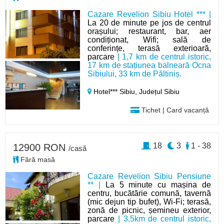
Cazare Revelion Sibiu Hotel *** |
La 20 de minute pe jos de centrul
orașului; restaurant, bar, aer
condiționat, Wifi; sală de
conferințe, terasă exterioară,
parcare
| 1,7 km de centrul istoric,
17 km de stațiunea balneară Ocna
Sibiului, 33 km de Păltiniș.
Hotel*** Sibiu,
Județul Sibiu
Tichet | Card vacanță
18
3
1 - 38
12900 RON
/casă
Fără masă
Cazare Revelion Sibiu Pensiune
** |
La 5 minute cu mașina de
centru, bucătărie comună, tavernă
(mic dejun tip bufet), Wi-Fi; terasă,
zonă de picnic, șemineu exterior,
parcare
| 3,5km de centrul istoric,