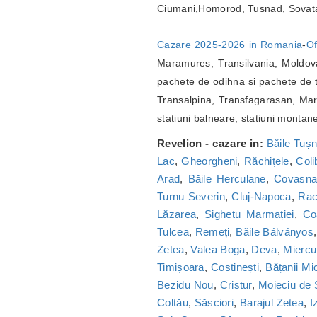
Ciumani,Homorod, Tusnad, Sovat
Cazare 2025-2026 in Romania
-
Of
Maramures, Transilvania, Moldova
pachete de odihna si pachete de t
Transalpina, Transfagarasan, Marg
statiuni balneare, statiuni montan
Revelion - cazare in:
Băile Tuș
Lac
,
Gheorgheni
,
Răchițele
,
Coli
Arad
,
Băile Herculane
,
Covasn
Turnu Severin
,
Cluj-Napoca
,
Ra
Lăzarea
,
Sighetu Marmației
,
Co
Tulcea
,
Remeți
,
Băile Bálványos
Zetea
,
Valea Boga
,
Deva
,
Miercu
Timișoara
,
Costinești
,
Bățanii Mic
Bezidu Nou
,
Cristur
,
Moieciu de
Coltău
,
Săsciori
,
Barajul Zetea
,
I