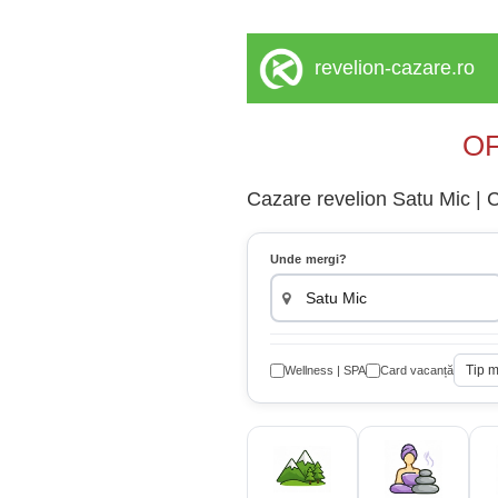
revelion-cazare.ro
OF
Cazare revelion Satu Mic | C
Unde mergi?
Tip 
Wellness | SPA
Card vacanță