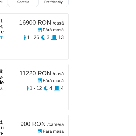
ii
Castele
Pet friendly
I,
16900 RON
/casă
r,
Fără masă
re
km
1 - 26
3
13
i;
11220 RON
/casă
e-
Fără masă
de
s,
1 - 12
4
4
d,
900 RON
/cameră
cu
Fără masă
n-