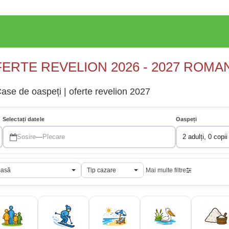
ERTE REVELION 2026 - 2027 ROMA
ase de oaspeți | oferte revelion 2027
Selectați datele
Oaspeți
Sosire
—
Plecare
2 adulți, 0 copii
masă
Tip cazare
Mai multe filtre