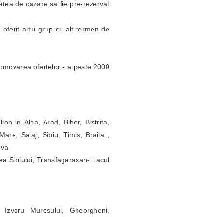
itatea de cazare sa fie pre-rezervat
 oferit altui grup cu alt termen de
omovarea ofertelor - a peste 2000
ion in Alba, Arad, Bihor, Bistrita,
re, Salaj, Sibiu, Timis, Braila ,
ova
ea Sibiului, Transfagarasan- Lacul
 Izvoru Muresului, Gheorgheni,