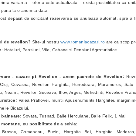
i prima varianta – oferta este actualizata – exista posibilitatea ca un
i pana la o anumita data.
fost depasit de solicitant rezervarea se anuleaza automat, spre a fi
ui de revelion?
Site-ul nostru
www.romaniacazari.ro
are ca scop pr
a
: Hoteluri, Pensiuni, Vile, Cabane si Pensiuni Agroturistice.
ervare - cazare pt Revelion - avem pachete de Revelion:
Revel
Cluj, Covasna, Revelion Harghita, Hunedoara, Maramures, Satu Ma
, Neamt, Revelion Suceava, Ilfov, Arges, Mehedinti, Revelion Prah
ristice:
Valea Prahovei, muntii Apuseni,muntii Harghitei, marginim
eile Bicazului,
e balneare:
Sovata, Tusnad, Baile Herculane, Baile Felix, 1 Mai
e montane, cu posibiltate de a schia:
a Brasov, Comandau, Bucin, Harghita Bai, Harghita Madaras,