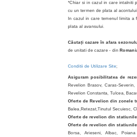
*Chiar si in cazul in care intalnit
cu un termen de plata al acontulu
In cazul in care temenul limita a 
plata al avansului.
Căutați cazare în afara sezonul
de unitati de cazare - din
Romani
Conditii de Utilizare Site
;
Asiguram posibilitatea de rez
Revelion Brasov, Caras-Severin, 
Revelion Constanta, Tulcea, Bacau
Oferte de Revelion din zonele tu
Balea,Retezat,Tinutul Secuiesc, Ch
Oferte de revelion din statiunil
Oferte de revelion din statiunil
Borsa, Arieseni, Albac, Poian