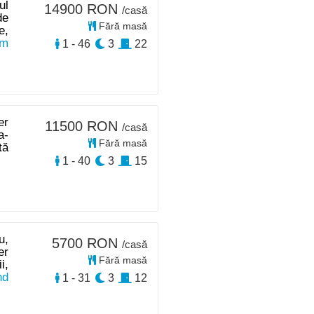
ul
14900 RON
/casă
de
Fără masă
e,
km
1 - 46
3
22
er
11500 RON
/casă
a-
Fără masă
tă
1 - 40
3
15
u,
5700 RON
/casă
er
Fără masă
i,
nd
1 - 31
3
12