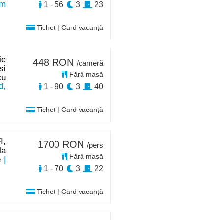
km
1 - 56
3
23
Tichet | Card vacanță
ic
448 RON
/cameră
si
Fără masă
cu
d,
1 - 90
3
40
Tichet | Card vacanță
I,
1700 RON
/pers
la
Fără masă
e
|
1 - 70
3
22
Tichet | Card vacanță