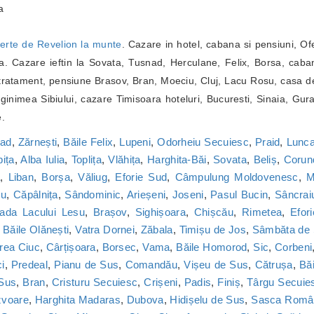
a
erte de Revelion la munte
. Cazare in hotel, cabana si pensiuni, Of
. Cazare ieftin la Sovata, Tusnad, Herculane, Felix, Borsa, caba
ratament, pensiune Brasov, Bran, Moeciu, Cluj, Lacu Rosu, casa de
inimea Sibiului, cazare Timisoara hoteluri, Bucuresti, Sinaia, Gur
e.
nad
,
Zărnești
,
Băile Felix
,
Lupeni
,
Odorheiu Secuiesc
,
Praid
,
Lunca
bița
,
Alba Iulia
,
Toplița
,
Vlăhița
,
Harghita-Băi
,
Sovata
,
Beliș
,
Corun
a
,
Liban
,
Borșa
,
Văliug
,
Eforie Sud
,
Câmpulung Moldovenesc
,
M
cu
,
Căpâlnița
,
Sândominic
,
Arieșeni
,
Joseni
,
Pasul Bucin
,
Sâncrai
ada Lacului Lesu
,
Brașov
,
Sighișoara
,
Chișcău
,
Rimetea
,
Efor
,
Băile Olănești
,
Vatra Dornei
,
Zăbala
,
Timișu de Jos
,
Sâmbăta de
rea Ciuc
,
Cârțișoara
,
Borsec
,
Vama
,
Băile Homorod
,
Sic
,
Corbeni
i
,
Predeal
,
Pianu de Sus
,
Comandău
,
Vișeu de Sus
,
Cătrușa
,
Băi
 Sus
,
Bran
,
Cristuru Secuiesc
,
Crișeni
,
Padis
,
Finiș
,
Târgu Secuie
zvoare
,
Harghita Madaras
,
Dubova
,
Hidișelu de Sus
,
Sasca Româ