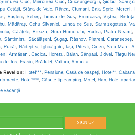
,
Șumuleu Ciuc, Miercurea Ciuc
,
Ciucsângeorgiu
,
Șiclod
,
Scărișo
u Cetății
,
Stâna de Vale
,
Rânca
,
Ciumani
,
Baia Sprie
,
Mereni
,
os
,
Bușteni
,
Sebeș
,
Timișu de Sus
,
Frumoasa
,
Viștea
,
Bistrița
bu
,
Mădăraș
,
Cehu Silvaniei
,
Lunca de Sus
,
Sarmizegetusa
,
Va
nului
,
Călățele
,
Breaza
,
Gura Humorului
,
Rodna
,
Piatra Neamț
a
,
Sântimbru
,
Săcălășeni
,
Șugag
,
Râșnov
,
Pietreni
,
Caransebeș
a
,
Rucăr
,
Nădejdea
,
Ighiu/Ighìo
,
Iași
,
Pitești
,
Ciceu
,
Satu Mare
,
A
reni
,
Armășeni
,
Cacica
,
Horezu
,
Bălan
,
Sânpaul
,
Jidvei
,
Târgu Ne
u de Jos
,
Frasin
,
Brăduleț
,
Vulturu
,
Ampoița
de Revelion:
Hotel***
,
Pensiune
,
Casă de oaspeți
,
Hotel**
,
Cabană
rtamente
,
Hotel****
,
Căsuțe tip camping
,
Motel
,
Han
,
Hotel-apart
 de vacanță
SIGN UP