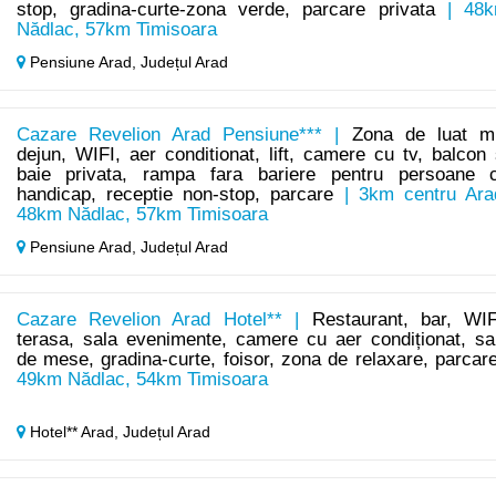
stop, gradina-curte-zona verde, parcare privata
| 48
Nădlac, 57km Timisoara
Pensiune Arad,
Județul Arad
Cazare Revelion Arad Pensiune*** |
Zona de luat m
dejun, WIFI, aer conditionat, lift, camere cu tv, balcon 
baie privata, rampa fara bariere pentru persoane 
handicap, receptie non-stop, parcare
| 3km centru Ara
48km Nădlac, 57km Timisoara
Pensiune Arad,
Județul Arad
Cazare Revelion Arad Hotel** |
Restaurant, bar, WIF
terasa, sala evenimente, camere cu aer condiționat, sa
de mese, gradina-curte, foisor, zona de relaxare, parcar
49km Nădlac, 54km Timisoara
Hotel** Arad,
Județul Arad