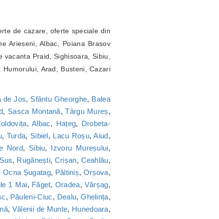
erte de cazare, oferte speciale din
ne Arieseni, Albac, Poiana Brasov
 vacanta Praid, Sighisoara, Sibiu,
a Humorului, Arad, Busteni, Cazari
 de Jos
,
Sfântu Gheorghe
,
Balea
d
,
Sasca Montană
,
Târgu Mureș
,
oldovița
,
Albac
,
Hațeg
,
Drobeta-
u
,
Turda
,
Sibiel
,
Lacu Roșu
,
Aiud
,
ie Nord
,
Sibiu
,
Izvoru Mureșului
,
 Sus
,
Rugănești
,
Crișan
,
Ceahlău
,
,
Ocna Șugatag
,
Păltiniș
,
Orșova
,
le 1 Mai
,
Făget
,
Oradea
,
Vărșag
,
sc
,
Păuleni-Ciuc
,
Dealu
,
Ghelința
,
nă
,
Vălenii de Munte
,
Hunedoara
,