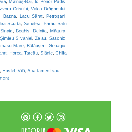
ara
,
Malnaș-Băi
,
Ic Ponor Padis
,
Izvoru Crișului
,
Valea Drăganului
,
,
Bazna
,
Lacu Sărat
,
Petroșani
,
lea Scurtă
,
Senetea
,
Pârâu Satu
,
Sinaia
,
Boghiș
,
Delnița
,
Măgura
,
,
Șimleu Silvaniei
,
Zalău
,
Saschiz
,
lmașu Mare
,
Bălăușeri
,
Geoagiu
,
amț
,
Horea
,
Tarcău
,
Slănic
,
Chilia
,
Hostel
,
Vilă
,
Apartament sau
ament