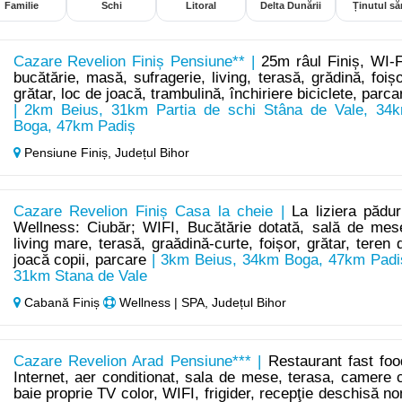
Familie
Schi
Litoral
Delta Dunării
Ținutul săr
Cazare Revelion Finiș Pensiune** |
25m râul Finiș, WI-F
bucătărie, masă, sufragerie, living, terasă, grădină, foișo
grătar, loc de joacă, trambulină, închiriere biciclete, parca
| 2km Beius, 31km Partia de schi Stâna de Vale, 34
Boga, 47km Padiș
Pensiune Finiș,
Județul Bihor
Cazare Revelion Finiș Casa la cheie |
La liziera păduri
Wellness: Ciubăr; WIFI, Bucătărie dotată, sală de mes
living mare, terasă, graădină-curte, foișor, grătar, teren 
joacă copii, parcare
| 3km Beius, 34km Boga, 47km Padi
31km Stana de Vale
Cabană Finiș
Wellness | SPA, Județul Bihor
Cazare Revelion Arad Pensiune*** |
Restaurant fast foo
Internet, aer conditionat, sala de mese, terasa, camere 
baie proprie TV color, WIFI, frigider, recepţie deschisă no