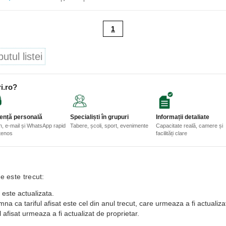
1
tul listei
i.ro?
ență personală
Specialiști în grupuri
Informații detaliate
n, e-mail și WhatsApp rapid
Tabere, școli, sport, evenimente
Capacitate reală, camere și
etenos
facilități clare
e este trecut:
 este actualizata.
a ca tariful afisat este cel din anul trecut, care urmeaza a fi actualiza
 afisat urmeaza a fi actualizat de proprietar.