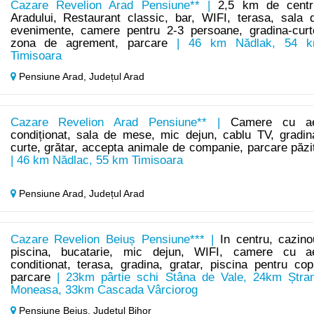
Cazare Revelion Arad Pensiune** |
2,5 km de centr
Aradului, Restaurant classic, bar, WIFI, terasa, sala 
evenimente, camere pentru 2-3 persoane, gradina-curt
zona de agrement, parcare
| 46 km Nădlak, 54 
Timisoara
Pensiune Arad,
Județul Arad
Cazare Revelion Arad Pensiune** |
Camere cu a
condiționat, sala de mese, mic dejun, cablu TV, gradin
curte, grătar, accepta animale de companie, parcare păzi
| 46 km Nădlac, 55 km Timisoara
Pensiune Arad,
Județul Arad
Cazare Revelion Beiuș Pensiune*** |
In centru, cazino
piscina, bucatarie, mic dejun, WIFI, camere cu a
conditionat, terasa, gradina, gratar, piscina pentru copi
parcare
| 23km pârtie schi Stâna de Vale, 24km Ștra
Moneasa, 33km Cascada Vârciorog
Pensiune Beiuș,
Județul Bihor