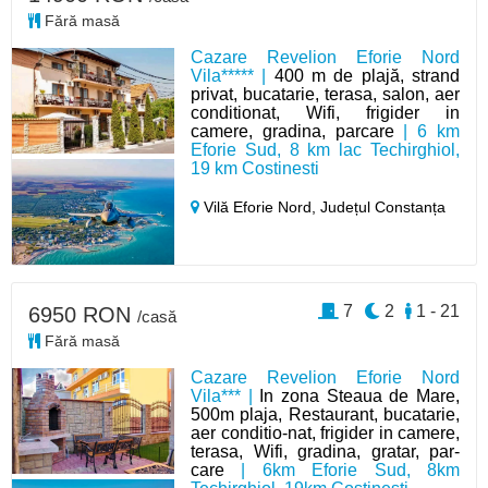
Fără masă
Cazare Revelion Eforie Nord
Vila***** |
400 m de plajă, strand
privat, bucatarie, terasa, salon, aer
conditionat, Wifi, frigider in
camere, gradina, parcare
| 6 km
Eforie Sud, 8 km lac Techirghiol,
19 km Costinesti
Vilă Eforie Nord,
Județul Constanța
7
2
1 - 21
6950 RON
/casă
Fără masă
Cazare Revelion Eforie Nord
Vila*** |
In zona Steaua de Mare,
500m plaja, Restaurant, bucatarie,
aer conditio-nat, frigider in camere,
terasa, Wifi, gradina, gratar, par-
care
| 6km Eforie Sud, 8km