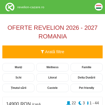
revelion-cazare.ro
OFERTE REVELION 2026 - 2027
ROMANIA
Arată filtre
Munți
Wellness
Familie
Schi
Litoral
Delta Dunării
Ținutul sării
Castele
Pet friendly
22
3
1 - 44
14900 RON
/casă