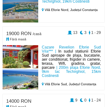
Techirghiol, 19km Costinesti
Vilă Eforie Nord,
Județul Constanța
13
3
1 - 29
19000 RON
/casă
Fără masă
Cazare Revelion Eforie Sud
Vila*** |
In sudul statiunii Eforie
Sud aproape de plaja, bucatarie,
aer conditionat, frigider in camere,
terasa, Wifi, gradina, gratar,
parcare
| 200m plaja Eforie Nord,
9km lac Techirghiol, 15km
Costinesti
Vilă Eforie Sud,
Județul Constanța
9
0
1 - 24
14000 RON
Fără masă