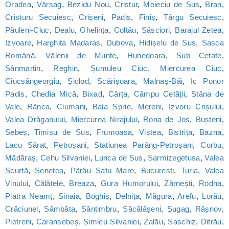
Oradea
,
Vărșag
,
Bezidu Nou
,
Cristur
,
Moieciu de Sus
,
Bran
,
Cristuru Secuiesc
,
Crișeni
,
Padis
,
Finiș
,
Târgu Secuiesc
,
Păuleni-Ciuc
,
Dealu
,
Ghelința
,
Coltău
,
Săsciori
,
Barajul Zetea
,
Izvoare
,
Harghita Madaras
,
Dubova
,
Hidișelu de Sus
,
Sasca
Română
,
Vălenii de Munte
,
Hunedoara
,
Sub Cetate
,
Sânmartin
,
Reghin
,
Șumuleu Ciuc, Miercurea Ciuc
,
Ciucsângeorgiu
,
Șiclod
,
Scărișoara
,
Malnaș-Băi
,
Ic Ponor
Padis
,
Chedia Mică
,
Bixad
,
Cârța
,
Câmpu Cetății
,
Stâna de
Vale
,
Rânca
,
Ciumani
,
Baia Sprie
,
Mereni
,
Izvoru Crișului
,
Valea Drăganului
,
Miercurea Nirajului
,
Rona de Jos
,
Bușteni
,
Sebeș
,
Timișu de Sus
,
Frumoasa
,
Viștea
,
Bistrița
,
Bazna
,
Lacu Sărat
,
Petroșani
,
Statiunea Parâng-Petroșani
,
Corbu
,
Mădăraș
,
Cehu Silvaniei
,
Lunca de Sus
,
Sarmizegetusa
,
Valea
Scurtă
,
Senetea
,
Pârâu Satu Mare
,
București
,
Turia
,
Valea
Vinului
,
Călățele
,
Breaza
,
Gura Humorului
,
Zărnești
,
Rodna
,
Piatra Neamț
,
Sinaia
,
Boghiș
,
Delnița
,
Măgura
,
Arefu
,
Lorău
,
Crăciunel
,
Sâmbăta
,
Sântimbru
,
Săcălășeni
,
Șugag
,
Râșnov
,
Pietreni
,
Caransebeș
,
Șimleu Silvaniei
,
Zalău
,
Saschiz
,
Ditrău
,