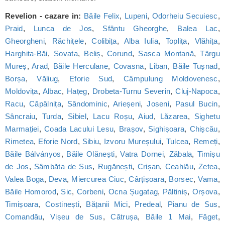
Revelion - cazare in:
Băile Felix
,
Lupeni
,
Odorheiu Secuiesc
,
Praid
,
Lunca de Jos
,
Sfântu Gheorghe
,
Balea Lac
,
Gheorgheni
,
Răchițele
,
Colibița
,
Alba Iulia
,
Toplița
,
Vlăhița
,
Harghita-Băi
,
Sovata
,
Beliș
,
Corund
,
Sasca Montană
,
Târgu
Mureș
,
Arad
,
Băile Herculane
,
Covasna
,
Liban
,
Băile Tușnad
,
Borșa
,
Văliug
,
Eforie Sud
,
Câmpulung Moldovenesc
,
Moldovița
,
Albac
,
Hațeg
,
Drobeta-Turnu Severin
,
Cluj-Napoca
,
Racu
,
Căpâlnița
,
Sândominic
,
Arieșeni
,
Joseni
,
Pasul Bucin
,
Sâncraiu
,
Turda
,
Sibiel
,
Lacu Roșu
,
Aiud
,
Lăzarea
,
Sighetu
Marmației
,
Coada Lacului Lesu
,
Brașov
,
Sighișoara
,
Chișcău
,
Rimetea
,
Eforie Nord
,
Sibiu
,
Izvoru Mureșului
,
Tulcea
,
Remeți
,
Băile Bálványos
,
Băile Olănești
,
Vatra Dornei
,
Zăbala
,
Timișu
de Jos
,
Sâmbăta de Sus
,
Rugănești
,
Crișan
,
Ceahlău
,
Zetea
,
Valea Boga
,
Deva
,
Miercurea Ciuc
,
Cârțișoara
,
Borsec
,
Vama
,
Băile Homorod
,
Sic
,
Corbeni
,
Ocna Șugatag
,
Păltiniș
,
Orșova
,
Timișoara
,
Costinești
,
Bățanii Mici
,
Predeal
,
Pianu de Sus
,
Comandău
,
Vișeu de Sus
,
Cătrușa
,
Băile 1 Mai
,
Făget
,