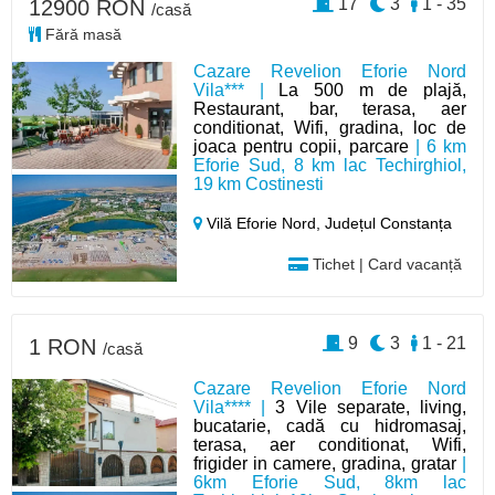
17
3
1 - 35
12900 RON
/casă
Fără masă
Cazare Revelion Eforie Nord
Vila*** |
La 500 m de plajă,
Restaurant, bar, terasa, aer
conditionat, Wifi, gradina, loc de
joaca pentru copii, parcare
| 6 km
Eforie Sud, 8 km lac Techirghiol,
19 km Costinesti
Vilă Eforie Nord,
Județul Constanța
Tichet | Card vacanță
9
3
1 - 21
1 RON
/casă
Cazare Revelion Eforie Nord
Vila**** |
3 Vile separate, living,
bucatarie, cadă cu hidromasaj,
terasa, aer conditionat, Wifi,
frigider in camere, gradina, gratar
|
6km Eforie Sud, 8km lac