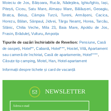
Moieciu de Jos
,
Băișoara
,
Rucăr
,
Nădejdea
,
Ighiu/Ighìo
,
Iași
,
Pitești
,
Ciceu
,
Satu Mare
,
Almașu Mare
,
Bălăușeri
,
Geoagiu
,
Bratca
,
Beiuș
,
Câmpia Turzii
,
Tureni
,
Armășeni
,
Cacica
,
Horezu
,
Bălan
,
Sânpaul
,
Jidvei
,
Târgu Neamț
,
Horea
,
Tarcău
,
Slănic
,
Chilia Veche
,
Mila 23
,
Baia Mare
,
Apoldu de Jos
,
Frasin
,
Brăduleț
,
Vulturu
,
Ampoița
Tipurile de cazări închiriabile de Revelion:
Pensiune
,
Casă
de oaspeți
,
Hotel**
,
Cabană
,
Hotel***
,
Hostel
,
Vilă
,
Apartament
sau cameră de închiriat
,
Casă de apartamente
,
Hotel****
,
Căsuțe tip camping
,
Motel
,
Han
,
Hotel-apartament
Informații despre tichete și card de vacanță
NEWSLETTER