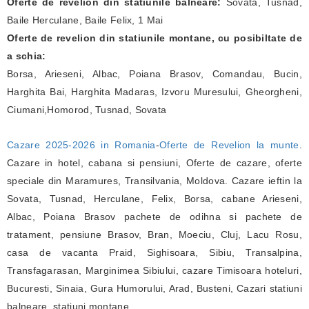
Oferte de revelion din statiunile balneare:
Sovata, Tusnad,
Baile Herculane, Baile Felix, 1 Mai
Oferte de revelion din statiunile montane, cu posibiltate de
a schia:
Borsa, Arieseni, Albac, Poiana Brasov, Comandau, Bucin,
Harghita Bai, Harghita Madaras, Izvoru Muresului, Gheorgheni,
Ciumani,Homorod, Tusnad, Sovata
Cazare 2025-2026 in Romania
-
Oferte de Revelion la munte
.
Cazare in hotel, cabana si pensiuni, Oferte de cazare, oferte
speciale din Maramures, Transilvania, Moldova. Cazare ieftin la
Sovata, Tusnad, Herculane, Felix, Borsa, cabane Arieseni,
Albac, Poiana Brasov pachete de odihna si pachete de
tratament, pensiune Brasov, Bran, Moeciu, Cluj, Lacu Rosu,
casa de vacanta Praid, Sighisoara, Sibiu, Transalpina,
Transfagarasan, Marginimea Sibiului, cazare Timisoara hoteluri,
Bucuresti, Sinaia, Gura Humorului, Arad, Busteni, Cazari statiuni
balneare, statiuni montane.