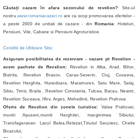
Căutați cazare în afara sezonului de revelion?
Site-ul
nostru
www.romaniacazari.ro
are ca scop promovarea ofertelor -
a peste 2000 de unitati de cazare - din
Romania
: Hoteluri,
Pensiuni, Vile, Cabane si Pensiuni Agroturistice.
Conditii de Utilizare Site
;
Asiguram posibilitatea de rezervare - cazare pt Revelion -
avem pachete de Revelion:
Revelion in Alba, Arad, Bihor,
Bistrita, Revelion Brasov, Caras-Severin, Cluj, Covasna,
Revelion Harghita, Hunedoara, Maramures, Satu Mare, Salaj,
Sibiu, Timis, Braila , Revelion Constanta, Tulcea, Bacau, Neamt,
Revelion Suceava, Ilfov, Arges, Mehedinti, Revelion Prahova
Oferte de Revelion din zonele turistice:
Valea Prahovei,
muntii Apuseni,muntii Harghitei, marginimea Sibiului,
Transfagarasan- Lacul Balea,Retezat,Tinutul Secuiesc, Cheile
Bicazului,