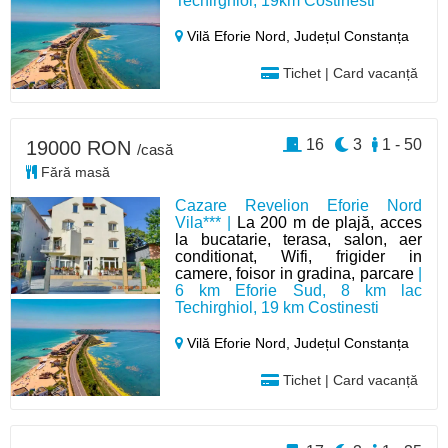
Techirghiol, 19km Costinesti
Vilă Eforie Nord,
Județul Constanța
Tichet | Card vacanță
16
3
1 - 50
19000 RON
/casă
Fără masă
Cazare Revelion Eforie Nord
Vila*** |
La 200 m de plajă, acces
la bucatarie, terasa, salon, aer
conditionat, Wifi, frigider in
camere, foisor in gradina, parcare
|
6 km Eforie Sud, 8 km lac
Techirghiol, 19 km Costinesti
Vilă Eforie Nord,
Județul Constanța
Tichet | Card vacanță