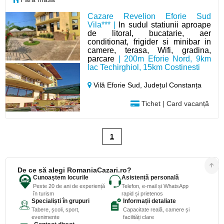
Cazare Revelion Eforie Sud
Vila*** |
In sudul statiunii aproape
de litoral, bucatarie, aer
conditionat, frigider si minibar in
camere, terasa, Wifi, gradina,
parcare
| 200m Eforie Nord, 9km
lac Techirghiol, 15km Costinesti
Vilă Eforie Sud,
Județul Constanța
Tichet | Card vacanță
1
De ce să alegi RomaniaCazari.ro?
Cunoaștem locurile
Asistență personală
Peste 20 de ani de experiență
Telefon, e-mail și WhatsApp
în turism
rapid și prietenos
Specialiști în grupuri
Informații detaliate
Tabere, școli, sport,
Capacitate reală, camere și
evenimente
facilități clare