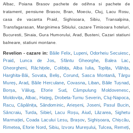
Albac, Poiana Brasov pachete de odihna si pachete de
tratament, pensiune Brasov, Bran, Moeciu, Cluj, Lacu Rosu,
casa de vacanta Praid, Sighisoara, Sibiu, Transalpina,
Transfagarasan, Marginimea Sibiului, cazare Timisoara hoteluri,
Bucuresti, Sinaia, Gura Humorului, Arad, Busteni, Cazari statiuni
balneare, statiuni montane.
Revelion - cazare in:
Băile Felix
,
Lupeni
,
Odorheiu Secuiesc
,
Praid
,
Lunca de Jos
,
Sfântu Gheorghe
,
Balea Lac
,
Gheorgheni
,
Răchițele
,
Colibița
,
Alba Iulia
,
Toplița
,
Vlăhița
,
Harghita-Băi
,
Sovata
,
Beliș
,
Corund
,
Sasca Montană
,
Târgu
Mureș
,
Arad
,
Băile Herculane
,
Covasna
,
Liban
,
Băile Tușnad
,
Borșa
,
Văliug
,
Eforie Sud
,
Câmpulung Moldovenesc
,
Moldovița
,
Albac
,
Hațeg
,
Drobeta-Turnu Severin
,
Cluj-Napoca
,
Racu
,
Căpâlnița
,
Sândominic
,
Arieșeni
,
Joseni
,
Pasul Bucin
,
Sâncraiu
,
Turda
,
Sibiel
,
Lacu Roșu
,
Aiud
,
Lăzarea
,
Sighetu
Marmației
,
Coada Lacului Lesu
,
Brașov
,
Sighișoara
,
Chișcău
,
Rimetea
,
Eforie Nord
,
Sibiu
,
Izvoru Mureșului
,
Tulcea
,
Remeți
,