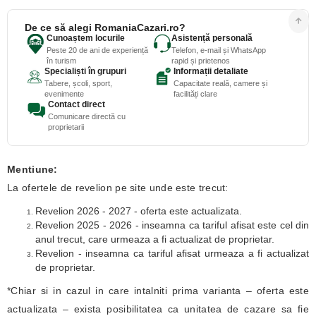
De ce să alegi RomaniaCazari.ro?
Cunoaștem locurile
Asistență personală
Peste 20 de ani de experiență
Telefon, e-mail și WhatsApp
în turism
rapid și prietenos
Specialiști în grupuri
Informații detaliate
Tabere, școli, sport,
Capacitate reală, camere și
evenimente
facilități clare
Contact direct
Comunicare directă cu
proprietarii
Mentiune:
La ofertele de revelion pe site unde este trecut:
Revelion 2026 - 2027 - oferta este actualizata.
Revelion 2025 - 2026 - inseamna ca tariful afisat este cel din
anul trecut, care urmeaza a fi actualizat de proprietar.
Revelion - inseamna ca tariful afisat urmeaza a fi actualizat
de proprietar.
*Chiar si in cazul in care intalniti prima varianta – oferta este
actualizata – exista posibilitatea ca unitatea de cazare sa fie