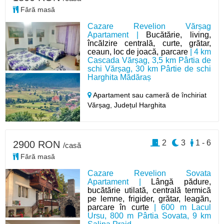
Fără masă
Cazare Revelion Vărșag
Apartament |
Bucătărie, living,
încălzire centrală, curte, grătar,
ceaun, loc de joacă, parcare
| 4 km
Cascada Vărșag, 3,5 km Pârtia de
schi Vărșag, 30 km Pârtie de schi
Harghita Mădăraș
Apartament sau cameră de închiriat
Vărșag,
Județul Harghita
2
3
1 - 6
2900 RON
/casă
Fără masă
Cazare Revelion Sovata
Apartament |
Lângă pădure,
bucătărie utilată, centrală termică
pe lemne, frigider, grătar, leagăn,
parcare în curte
| 600 m Lacul
Ursu, 800 m Pârtia Sovata, 9 km