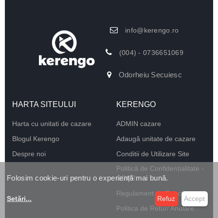
info@kerengo.ro
(004) - 0736651069
Odorheiu Secuiesc
HARTA SITEULUI
KERENGO
Harta cu unitati de cazare
ADMIN cazare
Blogul Kerengo
Adaugă unitate de cazare
Despre noi
Conditii de Utilizare Site
Politică de Confidențialitate -
Folosim cookie-uri pentru o experiență mai bună.
GDPR
Regulament de Funcționare
Setări
...
Refuz
Accept
Politica de Retur/ Anulare