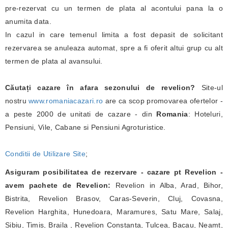
pre-rezervat cu un termen de plata al acontului pana la o
anumita data.
In cazul in care temenul limita a fost depasit de solicitant
rezervarea se anuleaza automat, spre a fi oferit altui grup cu alt
termen de plata al avansului.
Căutați cazare în afara sezonului de revelion?
Site-ul
nostru
www.romaniacazari.ro
are ca scop promovarea ofertelor -
a peste 2000 de unitati de cazare - din
Romania
: Hoteluri,
Pensiuni, Vile, Cabane si Pensiuni Agroturistice.
Conditii de Utilizare Site
;
Asiguram posibilitatea de rezervare - cazare pt Revelion -
avem pachete de Revelion:
Revelion in Alba, Arad, Bihor,
Bistrita, Revelion Brasov, Caras-Severin, Cluj, Covasna,
Revelion Harghita, Hunedoara, Maramures, Satu Mare, Salaj,
Sibiu, Timis, Braila , Revelion Constanta, Tulcea, Bacau, Neamt,