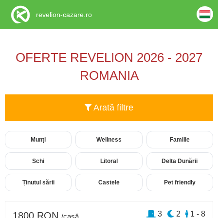
revelion-cazare.ro
OFERTE REVELION 2026 - 2027
ROMANIA
Arată filtre
Munți
Wellness
Familie
Schi
Litoral
Delta Dunării
Ținutul sării
Castele
Pet friendly
3
2
1 - 8
1800 RON
/casă