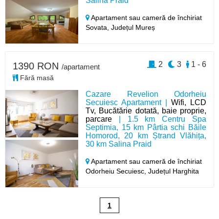
Salina Praid
Apartament sau cameră de închiriat
Sovata,
Județul Mureș
2
3
1 - 6
1390 RON
/apartament
Fără masă
Cazare Revelion Odorheiu
Secuiesc Apartament |
Wifi, LCD
Tv, Bucătărie dotată, baie proprie,
parcare
| 1.5 km Centru Spa
Septimia, 15 km Pârtia schi Băile
Homorod, 20 km Ștrand Vlăhița,
30 km Salina Praid
Apartament sau cameră de închiriat
Odorheiu Secuiesc,
Județul Harghita
1