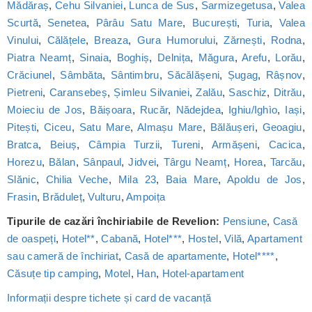
Mădăraș
,
Cehu Silvaniei
,
Lunca de Sus
,
Sarmizegetusa
,
Valea
Scurtă
,
Senetea
,
Pârâu Satu Mare
,
București
,
Turia
,
Valea
Vinului
,
Călățele
,
Breaza
,
Gura Humorului
,
Zărnești
,
Rodna
,
Piatra Neamț
,
Sinaia
,
Boghiș
,
Delnița
,
Măgura
,
Arefu
,
Lorău
,
Crăciunel
,
Sâmbăta
,
Sântimbru
,
Săcălășeni
,
Șugag
,
Râșnov
,
Pietreni
,
Caransebeș
,
Șimleu Silvaniei
,
Zalău
,
Saschiz
,
Ditrău
,
Moieciu de Jos
,
Băișoara
,
Rucăr
,
Nădejdea
,
Ighiu/Ighìo
,
Iași
,
Pitești
,
Ciceu
,
Satu Mare
,
Almașu Mare
,
Bălăușeri
,
Geoagiu
,
Bratca
,
Beiuș
,
Câmpia Turzii
,
Tureni
,
Armășeni
,
Cacica
,
Horezu
,
Bălan
,
Sânpaul
,
Jidvei
,
Târgu Neamț
,
Horea
,
Tarcău
,
Slănic
,
Chilia Veche
,
Mila 23
,
Baia Mare
,
Apoldu de Jos
,
Frasin
,
Brăduleț
,
Vulturu
,
Ampoița
Tipurile de cazări închiriabile de Revelion:
Pensiune
,
Casă
de oaspeți
,
Hotel**
,
Cabană
,
Hotel***
,
Hostel
,
Vilă
,
Apartament
sau cameră de închiriat
,
Casă de apartamente
,
Hotel****
,
Căsuțe tip camping
,
Motel
,
Han
,
Hotel-apartament
Informații despre tichete și card de vacanță