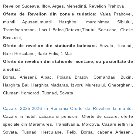
Revelion Suceava, Ilfov, Arges, Mehedinti, Revelion Prahova
Oferte de Revelion din zonele turistice:
Valea Prahovei,
muntii Apuseni,muntii Harghitei, marginimea Sibiului,
Transfagarasan- Lacul Balea,Retezat,Tinutul Secuiesc, Cheile
Bicazului,
Oferte de revelion din statiunile balneare:
Sovata, Tusnad,
Baile Herculane, Baile Felix, 1 Mai
Oferte de revelion din statiunile montane, cu posibiltate de
a schia:
Borsa, Arieseni, Albac, Poiana Brasov, Comandau, Bucin,
Harghita Bai, Harghita Madaras, Izvoru Muresului, Gheorgheni,
Ciumani,Homorod, Tusnad, Sovata
Cazare 2025-2026 in Romania
-
Oferte de Revelion la munte
.
Cazare in hotel, cabana si pensiuni, Oferte de cazare, oferte
speciale din Maramures, Transilvania, Moldova. Cazare ieftin la
Sovata, Tusnad, Herculane, Felix, Borsa, cabane Arieseni,