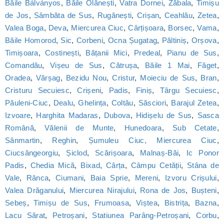
Băile Bálványos
,
Băile Olănești
,
Vatra Dornei
,
Zăbala
,
Timișu
de Jos
,
Sâmbăta de Sus
,
Rugănești
,
Crișan
,
Ceahlău
,
Zetea
,
Valea Boga
,
Deva
,
Miercurea Ciuc
,
Cârțișoara
,
Borsec
,
Vama
,
Băile Homorod
,
Sic
,
Corbeni
,
Ocna Șugatag
,
Păltiniș
,
Orșova
,
Timișoara
,
Costinești
,
Bățanii Mici
,
Predeal
,
Pianu de Sus
,
Comandău
,
Vișeu de Sus
,
Cătrușa
,
Băile 1 Mai
,
Făget
,
Oradea
,
Vărșag
,
Bezidu Nou
,
Cristur
,
Moieciu de Sus
,
Bran
,
Cristuru Secuiesc
,
Crișeni
,
Padis
,
Finiș
,
Târgu Secuiesc
,
Păuleni-Ciuc
,
Dealu
,
Ghelința
,
Coltău
,
Săsciori
,
Barajul Zetea
,
Izvoare
,
Harghita Madaras
,
Dubova
,
Hidișelu de Sus
,
Sasca
Română
,
Vălenii de Munte
,
Hunedoara
,
Sub Cetate
,
Sânmartin
,
Reghin
,
Șumuleu Ciuc, Miercurea Ciuc
,
Ciucsângeorgiu
,
Șiclod
,
Scărișoara
,
Malnaș-Băi
,
Ic Ponor
Padis
,
Chedia Mică
,
Bixad
,
Cârța
,
Câmpu Cetății
,
Stâna de
Vale
,
Rânca
,
Ciumani
,
Baia Sprie
,
Mereni
,
Izvoru Crișului
,
Valea Drăganului
,
Miercurea Nirajului
,
Rona de Jos
,
Bușteni
,
Sebeș
,
Timișu de Sus
,
Frumoasa
,
Viștea
,
Bistrița
,
Bazna
,
Lacu Sărat
,
Petroșani
,
Statiunea Parâng-Petroșani
,
Corbu
,