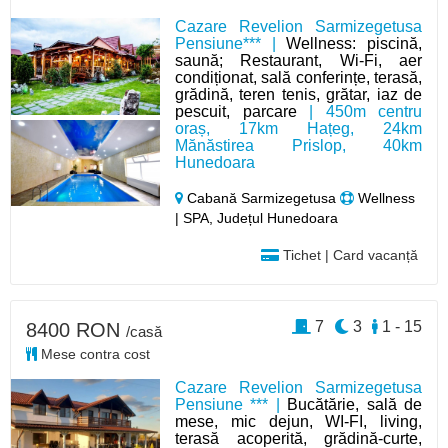
Cazare Revelion Sarmizegetusa
Pensiune*** |
Wellness: piscină,
saună; Restaurant, Wi-Fi, aer
condiționat, sală conferințe, terasă,
grădină, teren tenis, grătar, iaz de
pescuit, parcare
| 450m centru
oraș, 17km Hațeg, 24km
Mănăstirea Prislop, 40km
Hunedoara
Cabană Sarmizegetusa
Wellness
| SPA, Județul Hunedoara
Tichet | Card vacanță
7
3
1 - 15
8400 RON
/casă
Mese contra cost
Cazare Revelion Sarmizegetusa
Pensiune *** |
Bucătărie, sală de
mese, mic dejun, WI-FI, living,
terasă acoperită, grădină-curte,