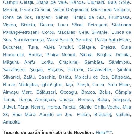
Câmpu Cetății
,
Stâna de Vale
,
Rânca
,
Ciumani
,
Baia Sprie
,
Mereni
,
Izvoru Crișului
,
Valea Drăganului
,
Miercurea Nirajului
,
Rona de Jos
,
Bușteni
,
Sebeș
,
Timișu de Sus
,
Frumoasa
,
Viștea
,
Bistrița
,
Bazna
,
Lacu Sărat
,
Petroșani
,
Statiunea
Parâng-Petroșani
,
Corbu
,
Mădăraș
,
Cehu Silvaniei
,
Lunca de
Sus
,
Sarmizegetusa
,
Valea Scurtă
,
Senetea
,
Pârâu Satu Mare
,
București
,
Turia
,
Valea Vinului
,
Călățele
,
Breaza
,
Gura
Humorului
,
Rodna
,
Piatra Neamț
,
Sinaia
,
Boghiș
,
Delnița
,
Măgura
,
Arefu
,
Lorău
,
Crăciunel
,
Sâmbăta
,
Sântimbru
,
Săcălășeni
,
Șugag
,
Râșnov
,
Pietreni
,
Caransebeș
,
Șimleu
Silvaniei
,
Zalău
,
Saschiz
,
Ditrău
,
Moieciu de Jos
,
Băișoara
,
Rucăr
,
Nădejdea
,
Ighiu/Ighìo
,
Iași
,
Pitești
,
Ciceu
,
Satu Mare
,
Almașu Mare
,
Bălăușeri
,
Geoagiu
,
Bratca
,
Beiuș
,
Câmpia
Turzii
,
Tureni
,
Armășeni
,
Cacica
,
Horezu
,
Bălan
,
Sânpaul
,
Jidvei
,
Târgu Neamț
,
Horea
,
Tarcău
,
Slănic
,
Chilia Veche
,
Mila
23
,
Baia Mare
,
Apoldu de Jos
,
Frasin
,
Brăduleț
,
Vulturu
,
Ampoița
Tipurile de cazări închiriabile de Revelion:
Hotel***
,