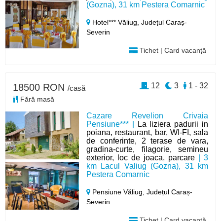
(Gozna), 31 km Pestera Comarnic
Hotel*** Văliug,
Județul Caraș-
Severin
Tichet | Card vacanță
12
3
1 - 32
18500 RON
/casă
Fără masă
Cazare Revelion Crivaia
Pensiune*** |
La liziera padurii in
poiana, restaurant, bar, WI-FI, sala
de conferinte, 2 terase de vara,
gradina-curte, filagorie, semineu
exterior, loc de joaca, parcare
| 3
km Lacul Valiug (Gozna), 31 km
Pestera Comarnic
Pensiune Văliug,
Județul Caraș-
Severin
Tichet | Card vacanță