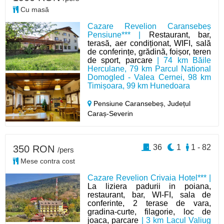
Cu masă
Cazare Revelion Caransebeș
Pensiune*** |
Restaurant, bar,
terasă, aer condiționat, WIFI, sală
de conferințe, grădină, foișor, teren
de sport, parcare
| 74 km Băile
Herculane, 79 km Parcul National
Domogled - Valea Cernei, 98 km
Timișoara, 99 km Hunedoara
Pensiune Caransebeș,
Județul
Caraș-Severin
36
1
1 - 82
350 RON
/pers
Mese contra cost
Cazare Revelion Crivaia Hotel*** |
La liziera padurii in poiana,
restaurant, bar, WI-FI, sala de
conferinte, 2 terase de vara,
gradina-curte, filagorie, loc de
joaca, parcare
| 3 km Lacul Valiug