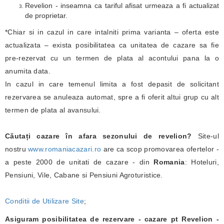
Revelion - inseamna ca tariful afisat urmeaza a fi actualizat
de proprietar.
*Chiar si in cazul in care intalniti prima varianta – oferta este
actualizata – exista posibilitatea ca unitatea de cazare sa fie
pre-rezervat cu un termen de plata al acontului pana la o
anumita data.
In cazul in care temenul limita a fost depasit de solicitant
rezervarea se anuleaza automat, spre a fi oferit altui grup cu alt
termen de plata al avansului.
Căutați cazare în afara sezonului de revelion?
Site-ul
nostru
www.romaniacazari.ro
are ca scop promovarea ofertelor -
a peste 2000 de unitati de cazare - din
Romania
: Hoteluri,
Pensiuni, Vile, Cabane si Pensiuni Agroturistice.
Conditii de Utilizare Site
;
Asiguram posibilitatea de rezervare - cazare pt Revelion -