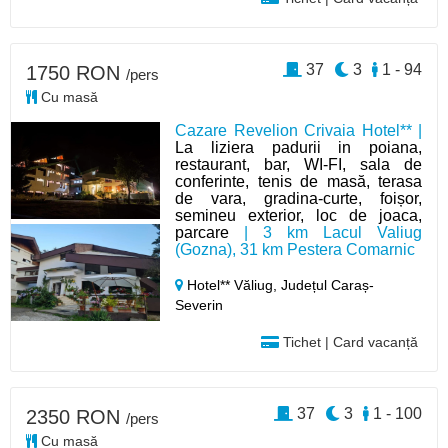
37
3
1 - 94
1750 RON
/pers
Cu masă
Cazare Revelion Crivaia Hotel** |
La liziera padurii in poiana,
restaurant, bar, WI-FI, sala de
conferinte, tenis de masă, terasa
de vara, gradina-curte, foișor,
semineu exterior, loc de joaca,
parcare
| 3 km Lacul Valiug
(Gozna), 31 km Pestera Comarnic
Hotel** Văliug,
Județul Caraș-
Severin
Tichet | Card vacanță
37
3
1 - 100
2350 RON
/pers
Cu masă