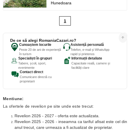
Hunedoara
1
De ce să alegi RomaniaCazari.ro?
Cunoaștem locurile
Asistență personală
Peste 20 de ani de experiență
Telefon, e-mail și WhatsApp
în turism
rapid și prietenos
Specialiști în grupuri
Informații detaliate
Tabere, școli, sport,
Capacitate reală, camere și
evenimente
facilități clare
Contact direct
Comunicare directă cu
proprietarii
Mentiune:
La ofertele de revelion pe site unde este trecut:
Revelion 2026 - 2027 - oferta este actualizata.
Revelion 2025 - 2026 - inseamna ca tariful afisat este cel din
anul trecut, care urmeaza a fi actualizat de proprietar.