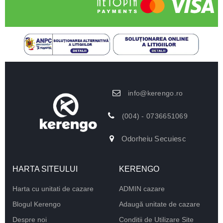
info@kerengo.ro
(004) - 0736651069
Odorheiu Secuiesc
HARTA SITEULUI
KERENGO
Harta cu unitati de cazare
ADMIN cazare
Blogul Kerengo
Adaugă unitate de cazare
Despre noi
Conditii de Utilizare Site