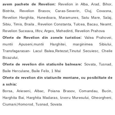
avem pachete de Revelion:
Revelion in Alba, Arad, Bihor,
Bistrita, Revelion Brasov, Caras-Severin, Cluj, Covasna,
Revelion Harghita, Hunedoara, Maramures, Satu Mare, Salaj,
Sibiu, Timis, Braila , Revelion Constanta, Tulcea, Bacau, Neamt,
Revelion Suceava, Ilfov, Arges, Mehedinti, Revelion Prahova
Oferte de Revelion din zonele turistice:
Valea Prahovei,
muntii Apuseni,muntii Harghitei, marginimea Sibiului,
Transfagarasan- Lacul Balea,Retezat,Tinutul Secuiesc, Cheile
Bicazului,
Oferte de revelion din statiunile balneare:
Sovata, Tusnad,
Baile Herculane, Baile Felix, 1 Mai
Oferte de revelion din statiunile montane, cu posibiltate de
a schia:
Borsa, Arieseni, Albac, Poiana Brasov, Comandau, Bucin,
Harghita Bai, Harghita Madaras, Izvoru Muresului, Gheorgheni,
Ciumani,Homorod, Tusnad, Sovata