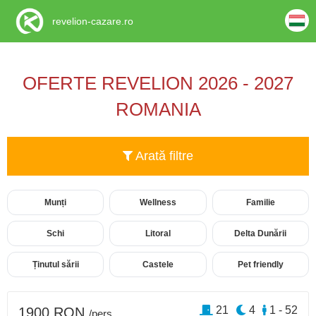
revelion-cazare.ro
OFERTE REVELION 2026 - 2027
ROMANIA
Arată filtre
Munți
Wellness
Familie
Schi
Litoral
Delta Dunării
Ținutul sării
Castele
Pet friendly
21
4
1 - 52
1900 RON
/pers