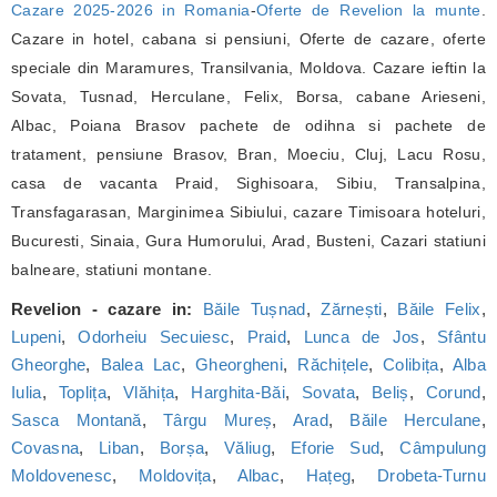
Cazare 2025-2026 in Romania
-
Oferte de Revelion la munte
.
Cazare in hotel, cabana si pensiuni, Oferte de cazare, oferte
speciale din Maramures, Transilvania, Moldova. Cazare ieftin la
Sovata, Tusnad, Herculane, Felix, Borsa, cabane Arieseni,
Albac, Poiana Brasov pachete de odihna si pachete de
tratament, pensiune Brasov, Bran, Moeciu, Cluj, Lacu Rosu,
casa de vacanta Praid, Sighisoara, Sibiu, Transalpina,
Transfagarasan, Marginimea Sibiului, cazare Timisoara hoteluri,
Bucuresti, Sinaia, Gura Humorului, Arad, Busteni, Cazari statiuni
balneare, statiuni montane.
Revelion - cazare in:
Băile Tușnad
,
Zărnești
,
Băile Felix
,
Lupeni
,
Odorheiu Secuiesc
,
Praid
,
Lunca de Jos
,
Sfântu
Gheorghe
,
Balea Lac
,
Gheorgheni
,
Răchițele
,
Colibița
,
Alba
Iulia
,
Toplița
,
Vlăhița
,
Harghita-Băi
,
Sovata
,
Beliș
,
Corund
,
Sasca Montană
,
Târgu Mureș
,
Arad
,
Băile Herculane
,
Covasna
,
Liban
,
Borșa
,
Văliug
,
Eforie Sud
,
Câmpulung
Moldovenesc
,
Moldovița
,
Albac
,
Hațeg
,
Drobeta-Turnu