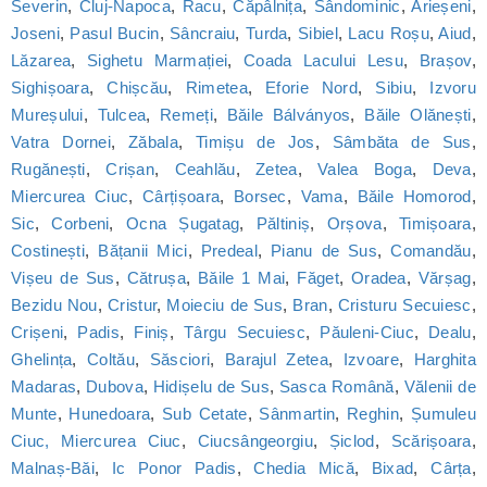
Severin
,
Cluj-Napoca
,
Racu
,
Căpâlnița
,
Sândominic
,
Arieșeni
,
Joseni
,
Pasul Bucin
,
Sâncraiu
,
Turda
,
Sibiel
,
Lacu Roșu
,
Aiud
,
Lăzarea
,
Sighetu Marmației
,
Coada Lacului Lesu
,
Brașov
,
Sighișoara
,
Chișcău
,
Rimetea
,
Eforie Nord
,
Sibiu
,
Izvoru
Mureșului
,
Tulcea
,
Remeți
,
Băile Bálványos
,
Băile Olănești
,
Vatra Dornei
,
Zăbala
,
Timișu de Jos
,
Sâmbăta de Sus
,
Rugănești
,
Crișan
,
Ceahlău
,
Zetea
,
Valea Boga
,
Deva
,
Miercurea Ciuc
,
Cârțișoara
,
Borsec
,
Vama
,
Băile Homorod
,
Sic
,
Corbeni
,
Ocna Șugatag
,
Păltiniș
,
Orșova
,
Timișoara
,
Costinești
,
Bățanii Mici
,
Predeal
,
Pianu de Sus
,
Comandău
,
Vișeu de Sus
,
Cătrușa
,
Băile 1 Mai
,
Făget
,
Oradea
,
Vărșag
,
Bezidu Nou
,
Cristur
,
Moieciu de Sus
,
Bran
,
Cristuru Secuiesc
,
Crișeni
,
Padis
,
Finiș
,
Târgu Secuiesc
,
Păuleni-Ciuc
,
Dealu
,
Ghelința
,
Coltău
,
Săsciori
,
Barajul Zetea
,
Izvoare
,
Harghita
Madaras
,
Dubova
,
Hidișelu de Sus
,
Sasca Română
,
Vălenii de
Munte
,
Hunedoara
,
Sub Cetate
,
Sânmartin
,
Reghin
,
Șumuleu
Ciuc, Miercurea Ciuc
,
Ciucsângeorgiu
,
Șiclod
,
Scărișoara
,
Malnaș-Băi
,
Ic Ponor Padis
,
Chedia Mică
,
Bixad
,
Cârța
,