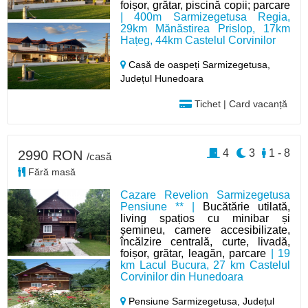
foișor, grătar, piscină copii; parcare
| 400m Sarmizegetusa Regia,
29km Mănăstirea Prislop, 17km
Hațeg, 44km Castelul Corvinilor
Casă de oaspeți Sarmizegetusa,
Județul Hunedoara
Tichet | Card vacanță
4
3
1 - 8
2990 RON
/casă
Fără masă
Cazare Revelion Sarmizegetusa
Pensiune ** |
Bucătărie utilată,
living spațios cu minibar și
șemineu, camere accesibilizate,
încălzire centrală, curte, livadă,
foișor, grătar, leagăn, parcare
| 19
km Lacul Bucura, 27 km Castelul
Corvinilor din Hunedoara
Pensiune Sarmizegetusa,
Județul