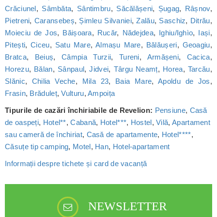
Crăciunel
,
Sâmbăta
,
Sântimbru
,
Săcălășeni
,
Șugag
,
Râșnov
,
Pietreni
,
Caransebeș
,
Șimleu Silvaniei
,
Zalău
,
Saschiz
,
Ditrău
,
Moieciu de Jos
,
Băișoara
,
Rucăr
,
Nădejdea
,
Ighiu/Ighìo
,
Iași
,
Pitești
,
Ciceu
,
Satu Mare
,
Almașu Mare
,
Bălăușeri
,
Geoagiu
,
Bratca
,
Beiuș
,
Câmpia Turzii
,
Tureni
,
Armășeni
,
Cacica
,
Horezu
,
Bălan
,
Sânpaul
,
Jidvei
,
Târgu Neamț
,
Horea
,
Tarcău
,
Slănic
,
Chilia Veche
,
Mila 23
,
Baia Mare
,
Apoldu de Jos
,
Frasin
,
Brăduleț
,
Vulturu
,
Ampoița
Tipurile de cazări închiriabile de Revelion:
Pensiune
,
Casă
de oaspeți
,
Hotel**
,
Cabană
,
Hotel***
,
Hostel
,
Vilă
,
Apartament
sau cameră de închiriat
,
Casă de apartamente
,
Hotel****
,
Căsuțe tip camping
,
Motel
,
Han
,
Hotel-apartament
Informații despre tichete și card de vacanță
NEWSLETTER