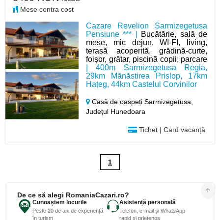
Mese contra cost
Cazare Revelion Sarmizegetusa
Pensiune *** |
Bucătărie, sală de
mese, mic dejun, WI-FI, living,
terasă acoperită, grădină-curte,
foișor, grătar, piscină copii; parcare
| 400m Sarmizegetusa Regia,
29km Mănăstirea Prislop, 17km
Hațeg, 44km Castelul Corvinilor
Casă de oaspeți Sarmizegetusa,
Județul Hunedoara
Tichet | Card vacanță
1
De ce să alegi RomaniaCazari.ro?
Cunoaștem locurile
Asistență personală
Peste 20 de ani de experiență
Telefon, e-mail și WhatsApp
în turism
rapid și prietenos