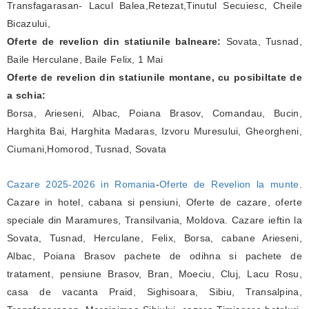
Transfagarasan- Lacul Balea,Retezat,Tinutul Secuiesc, Cheile
Bicazului,
Oferte de revelion din statiunile balneare:
Sovata, Tusnad,
Baile Herculane, Baile Felix, 1 Mai
Oferte de revelion din statiunile montane, cu posibiltate de
a schia:
Borsa, Arieseni, Albac, Poiana Brasov, Comandau, Bucin,
Harghita Bai, Harghita Madaras, Izvoru Muresului, Gheorgheni,
Ciumani,Homorod, Tusnad, Sovata
Cazare 2025-2026 in Romania
-
Oferte de Revelion la munte
.
Cazare in hotel, cabana si pensiuni, Oferte de cazare, oferte
speciale din Maramures, Transilvania, Moldova. Cazare ieftin la
Sovata, Tusnad, Herculane, Felix, Borsa, cabane Arieseni,
Albac, Poiana Brasov pachete de odihna si pachete de
tratament, pensiune Brasov, Bran, Moeciu, Cluj, Lacu Rosu,
casa de vacanta Praid, Sighisoara, Sibiu, Transalpina,