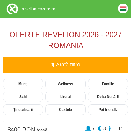
revelion-cazare.ro
OFERTE REVELION 2026 - 2027
ROMANIA
Arată filtre
Munți
Wellness
Familie
Schi
Litoral
Delta Dunării
Ținutul sării
Castele
Pet friendly
7
3
1 - 15
8400 RON
/casă