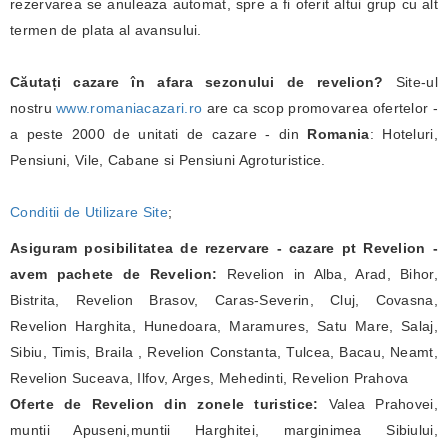
rezervarea se anuleaza automat, spre a fi oferit altui grup cu alt
termen de plata al avansului.
Căutați cazare în afara sezonului de revelion?
Site-ul
nostru
www.romaniacazari.ro
are ca scop promovarea ofertelor -
a peste 2000 de unitati de cazare - din
Romania
: Hoteluri,
Pensiuni, Vile, Cabane si Pensiuni Agroturistice.
Conditii de Utilizare Site
;
Asiguram posibilitatea de rezervare - cazare pt Revelion -
avem pachete de Revelion:
Revelion in Alba, Arad, Bihor,
Bistrita, Revelion Brasov, Caras-Severin, Cluj, Covasna,
Revelion Harghita, Hunedoara, Maramures, Satu Mare, Salaj,
Sibiu, Timis, Braila , Revelion Constanta, Tulcea, Bacau, Neamt,
Revelion Suceava, Ilfov, Arges, Mehedinti, Revelion Prahova
Oferte de Revelion din zonele turistice:
Valea Prahovei,
muntii Apuseni,muntii Harghitei, marginimea Sibiului,