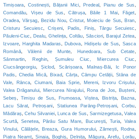
Timișoara
,
Costinești
,
Bățanii Mici
,
Predeal
,
Pianu de Sus
,
Comandău
,
Vișeu de Sus
,
Cătrușa
,
Băile 1 Mai
,
Făget
,
Oradea
,
Vărșag
,
Bezidu Nou
,
Cristur
,
Moieciu de Sus
,
Bran
,
Cristuru Secuiesc
,
Crișeni
,
Padis
,
Finiș
,
Târgu Secuiesc
,
Păuleni-Ciuc
,
Dealu
,
Ghelința
,
Coltău
,
Săsciori
,
Barajul Zetea
,
Izvoare
,
Harghita Madaras
,
Dubova
,
Hidișelu de Sus
,
Sasca
Română
,
Vălenii de Munte
,
Hunedoara
,
Sub Cetate
,
Sânmartin
,
Reghin
,
Șumuleu Ciuc, Miercurea Ciuc
,
Ciucsângeorgiu
,
Șiclod
,
Scărișoara
,
Malnaș-Băi
,
Ic Ponor
Padis
,
Chedia Mică
,
Bixad
,
Cârța
,
Câmpu Cetății
,
Stâna de
Vale
,
Rânca
,
Ciumani
,
Baia Sprie
,
Mereni
,
Izvoru Crișului
,
Valea Drăganului
,
Miercurea Nirajului
,
Rona de Jos
,
Bușteni
,
Sebeș
,
Timișu de Sus
,
Frumoasa
,
Viștea
,
Bistrița
,
Bazna
,
Lacu Sărat
,
Petroșani
,
Statiunea Parâng-Petroșani
,
Corbu
,
Mădăraș
,
Cehu Silvaniei
,
Lunca de Sus
,
Sarmizegetusa
,
Valea
Scurtă
,
Senetea
,
Pârâu Satu Mare
,
București
,
Turia
,
Valea
Vinului
,
Călățele
,
Breaza
,
Gura Humorului
,
Zărnești
,
Rodna
,
Piatra Neamț
,
Sinaia
,
Boghiș
,
Delnița
,
Măgura
,
Arefu
,
Lorău
,