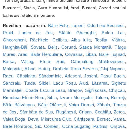
Transfagarasan, Marginimea Sibiului, cazare Timisoara hoteluri,
Bucuresti, Sinaia, Gura Humorului, Arad, Busteni, Cazari statiuni
balneare, statiuni montane.
Revelion - cazare in:
Băile Felix
,
Lupeni
,
Odorheiu Secuiesc
,
Praid
,
Lunca de Jos
,
Sfântu Gheorghe
,
Balea Lac
,
Gheorgheni
,
Răchițele
,
Colibița
,
Alba Iulia
,
Toplița
,
Vlăhița
,
Harghita-Băi
,
Sovata
,
Beliș
,
Corund
,
Sasca Montană
,
Târgu
Mureș
,
Arad
,
Băile Herculane
,
Covasna
,
Liban
,
Băile Tușnad
,
Borșa
,
Văliug
,
Eforie Sud
,
Câmpulung Moldovenesc
,
Moldovița
,
Albac
,
Hațeg
,
Drobeta-Turnu Severin
,
Cluj-Napoca
,
Racu
,
Căpâlnița
,
Sândominic
,
Arieșeni
,
Joseni
,
Pasul Bucin
,
Sâncraiu
,
Turda
,
Sibiel
,
Lacu Roșu
,
Aiud
,
Lăzarea
,
Sighetu
Marmației
,
Coada Lacului Lesu
,
Brașov
,
Sighișoara
,
Chișcău
,
Rimetea
,
Eforie Nord
,
Sibiu
,
Izvoru Mureșului
,
Tulcea
,
Remeți
,
Băile Bálványos
,
Băile Olănești
,
Vatra Dornei
,
Zăbala
,
Timișu
de Jos
,
Sâmbăta de Sus
,
Rugănești
,
Crișan
,
Ceahlău
,
Zetea
,
Valea Boga
,
Deva
,
Miercurea Ciuc
,
Cârțișoara
,
Borsec
,
Vama
,
Băile Homorod
,
Sic
,
Corbeni
,
Ocna Șugatag
,
Păltiniș
,
Orșova
,