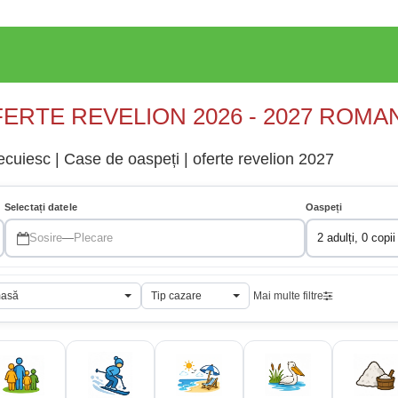
ERTE REVELION 2026 - 2027 ROMA
cuiesc | Case de oaspeți | oferte revelion 2027
Selectați datele
Oaspeți
Sosire
—
Plecare
2 adulți, 0 copii
masă
Tip cazare
Mai multe filtre