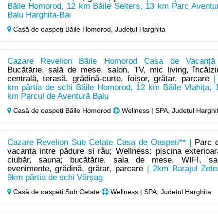
Băile Homorod, 12 km Băile Selters, 13 km Parc Aventu
Balu Harghita-Bai
Casă de oaspeți Băile Homorod,
Județul Harghita
Cazare Revelion Băile Homorod Casa de Vacanță
Bucătărie, sală de mese, salon, TV, mic living, încălzi
centrală, terasă, grădină-curte, foișor, grătar, parcare
|
km pârtia de schi Băile Homorod, 12 km Băile Vlahița, 
km Parcul de Aventură Balu
Casă de oaspeți Băile Homorod
Wellness | SPA, Județul Harghi
Cazare Revelion Sub Cetate Casa de Oaspeti** |
Parc 
vacanta intre pădure si râu; Wellness: piscina exterioar
ciubăr, sauna; bucătărie, sala de mese, WIFI, sa
evenimente, grădină, grătar, parcare
| 2km Barajul Zete
9km pârtia de schi Vărșag
Casă de oaspeți Sub Cetate
Wellness | SPA, Județul Harghita