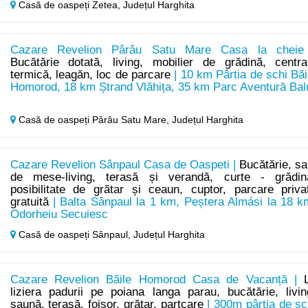
Casă de oaspeți Zetea,
Județul Harghita
Cazare Revelion Pârâu Satu Mare Casa la cheie
Bucătărie dotată, living, mobilier de grădină, centra
termică, leagăn, loc de parcare
| 10 km Pârtia de schi Băi
Homorod, 18 km Ștrand Vlăhița, 35 km Parc Aventură Bal
Casă de oaspeți Pârâu Satu Mare,
Județul Harghita
Cazare Revelion Sânpaul Casa de Oaspeti |
Bucătărie, sa
de mese-living, terasă și verandă, curte - grădin
posibilitate de grătar și ceaun, cuptor, parcare priva
gratuită
| Balta Sânpaul la 1 km, Peștera Almási la 18 k
Odorheiu Secuiesc
Casă de oaspeți Sânpaul,
Județul Harghita
Cazare Revelion Băile Homorod Casa de Vacanță |
liziera padurii pe poiana langa parau, bucătărie, livin
saună, terasă, foișor, grătar, partcare
| 300m pârtia de sc