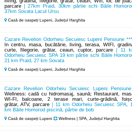
living, grădină, filegorie, grătar, ceaun, Wifi, loc de joac
parcare
| 27km Praid, 30km pârtie schi Băile Homoro
37km Sovata Lacul Ursu
Casă de oaspeți Lupeni,
Județul Harghita
Cazare Revelion Odorheiu Secuiesc Lupeni Pensiune ***
In centru, masa, bucătărie, living, terasa, WIFI, gradin
curte, filegorie, grătar, ceaun, cuptor, parcare
| 11 
Odorheiu Secuiesc SPA 19 km pârtie schi Băile Homoro
21 km Praid, 27 km Sovata
Casă de oaspeți Lupeni,
Județul Harghita
Cazare Revelion Odorheiu Secuiesc Lupeni Pensiune
Wellness: cadă cu hidromasaj, saună; Restaurant, mas
WI-FI, balcoane, 2 terase mari, curte-grădină, foișo
grătar, ATV, parcare
| 11 km Odorheiu Secuiesc SPA, 
km Băile Homorod piscină, pârtie de bob
Casă de oaspeți Lupeni
Wellness | SPA, Județul Harghita