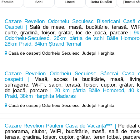
Familie
Schi
Litoral
Delta Dunării
Ținutul săr
Cazare Revelion Odorheiu Secuiesc Bisericani Casă 
Oaspeți |
Sală de mese, masă, bucătărie, terasă, WIF
curte, gradină, foișor, grătar, loc de joacă, parcare
| 9
Odorheiu-Secuiesc, 26km pârtia de schi Băile Homoro
28km Praid, 34km Ștrand Termal
Casă de oaspeți Odorheiu Secuiesc,
Județul Harghita
Cazare Revelion Odorheiu Secuiesc Sâncrai Casa 
oaspetti |
Masă, acces la bucătărie, masă, livin
sufragerie, Wi-Fi, salon, terasă, foișor, cuptor, grătar, l
de joacă, parcare
| 20 km pârtia Băile Homorod, 40 
Praid, 38km Harghita Madaras
Casă de oaspeți Odorheiu Secuiesc,
Județul Harghita
Cazare Revelion Păuleni Casa de Vacanță*** |
Pe deal 
panorama, ciubar, WIFI, bucătărie, masă, sală de mes
terasa, gradina, foișor, cuptor, grătar, teren fotbal, parcar