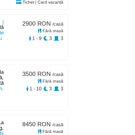
Tichet | Card vacanță
 |
2900 RON
/casă
lă
Fără masă
le
u
1 - 9
3
3
la
3500 RON
/casă
ă,
Fără masă
tă
m,
1 - 10
3
3
La
8450 RON
/casă
g,
Fără masă
hi