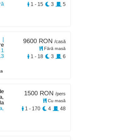
ră
1 - 15
3
5
 |
9600 RON
/casă
re
Fără masă
 1
13
1 - 18
3
6
ta
de
1500 RON
/pers
a,
Cu masă
la
a,
1 - 170
4
48