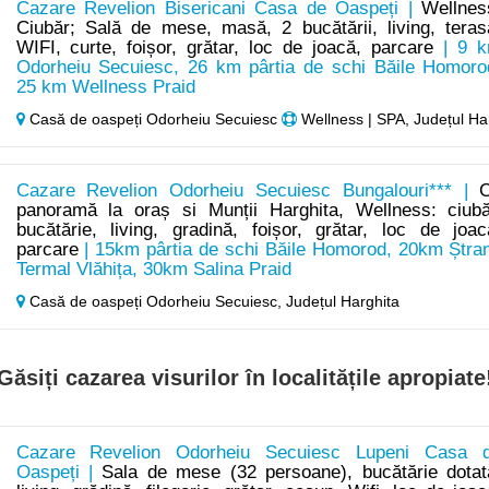
Cazare Revelion Bisericani Casa de Oaspeți |
Wellnes
Ciubăr; Sală de mese, masă, 2 bucătării, living, teras
WIFI, curte, foișor, grătar, loc de joacă, parcare
| 9 
Odorheiu Secuiesc, 26 km pârtia de schi Băile Homoro
25 km Wellness Praid
Casă de oaspeți Odorheiu Secuiesc
Wellness | SPA, Județul Ha
Cazare Revelion Odorheiu Secuiesc Bungalouri*** |
panoramă la oraș si Munții Harghita, Wellness: ciubă
bucătărie, living, gradină, foișor, grătar, loc de joac
parcare
| 15km pârtia de schi Băile Homorod, 20km Ștra
Termal Vlăhița, 30km Salina Praid
Casă de oaspeți Odorheiu Secuiesc,
Județul Harghita
Găsiți cazarea visurilor în localitățile apropiate
Cazare Revelion Odorheiu Secuiesc Lupeni Casa 
Oaspeți |
Sala de mese (32 persoane), bucătărie dotat