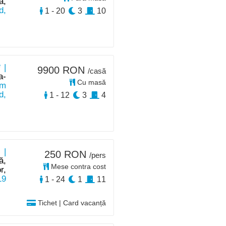
ă,
d,
1 - 20
3
10
 |
9900 RON
/casă
a-
Cu masă
km
d,
1 - 12
3
4
 |
250 RON
/pers
ă,
Mese contra cost
r,
19
1 - 24
1
11
Tichet | Card vacanță