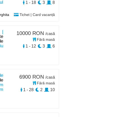
ul
1 - 18
3
8
rghita
Tichet | Card vacanță
 |
10000 RON
/casă
te
Fără masă
de
iu
1 - 12
3
6
de
6900 RON
/casă
de
Fără masă
km
km
1 - 28
2
10