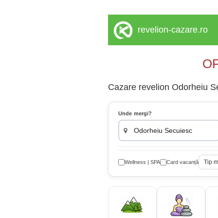
revelion-cazare.ro
OF
Cazare revelion Odorheiu Se
Unde mergi?
Tip 
Wellness | SPA
Card vacanță