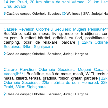
14 km Praid, 20 km pârtia de schi Vărșag, 21 km Lac
Ursu Sovata
Casă de oaspeți Odorheiu Secuiesc
Wellness | SPA, Județul Ha
Cazare Revelion Odorheiu Secuiesc Mugeni Pensiune**
Bucătărie, sală de mese, living, mobilier tradițional, cur
cu pomi fructiferi bătrâni, grădină cu flori, posibilitate 
camping, locuri de relaxare, parcare
| 12km Odorhe
Secuiesc, 34km Sighișoara
Casă de oaspeți Odorheiu Secuiesc,
Județul Harghita
Cazare Revelion Odorheiu Secuiesc Mugeni Casa 
Vacanță*** |
Bucătărie, sală de mese, masă, WIFI, tenis 
masă, biliard, terasă, grădină, foișor, grătar, parcare
| 12
Odorheiu Secuiesc, 22km pârtia de schi Homorod, 33
Praid, 33km Sighișoara
Casă de oaspeți Odorheiu Secuiesc,
Județul Harghita