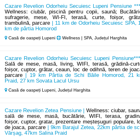
Cazare Revelion Odorheiu Secuiesc Lupeni Pensiune ***
Wellness: ciubăr, piscină pentru copii, saună; Bucătări
sufragerie, mese, WI-FI, terasă, curte, foișor, grăta
trambulină, parcare
| 11 km de Odorheiu Secuiesc SPA, 
km de pârtia Homorod
Casă de oaspeți Lupeni
Wellness | SPA, Județul Harghita
Cazare Revelion Odorheiu Secuiesc Lupeni Pensiune***
Sală de mese, masă, living, WIFI, terasă, grădină-curt
foișor, cuptor, grătar, ceaun, loc de odihnă, teren de joac
parcare
| 19 km Pârtia de Schi Băile Homorod, 21 
Praid, 27 km Sovata Lacul Ursu
Casă de oaspeți Lupeni,
Județul Harghita
Cazare Revelion Zetea Pensiune |
Wellness: ciubar, saun
sală de mese, masă, bucătărie, WIFI, terasa, gradin
foișor, cuptor, gratar, prezentare meșteșuguri populare, l
de joaca, parcare
| 9km Barajul Zetea, 22km pârtia de sc
Vărșag, 47km Salina Praid