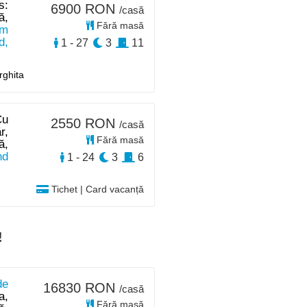
s:
6900 RON
/casă
ă,
Fără masă
km
d,
1 - 27
3
11
rghita
Cu
2550 RON
/casă
r,
Fără masă
ă,
nd
1 - 24
3
6
Tichet | Card vacanță
!
de
16830 RON
/casă
a,
Fără masă