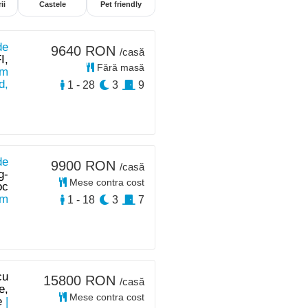
ii
Castele
Pet friendly
de
9640 RON
/casă
I,
Fără masă
km
d,
1 - 28
3
9
de
9900 RON
/casă
g-
Mese contra cost
oc
km
1 - 18
3
7
cu
15800 RON
/casă
e,
Mese contra cost
e
|