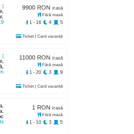
 |
9900 RON
/casă
e,
Fără masă
r,
19
1 - 16
4
5
Tichet | Card vacanță
 |
11000 RON
/casă
e,
Fără masă
ă,
km
1 - 20
3
9
Tichet | Card vacanță
a,
1 RON
/casă
a,
Fără masă
oc
hi
1 - 10
3
5