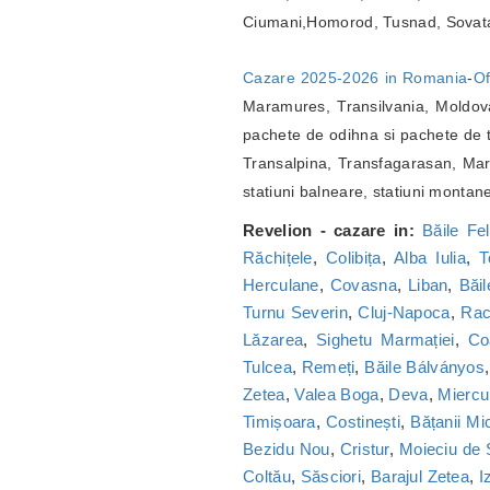
Ciumani,Homorod, Tusnad, Sovat
Cazare 2025-2026 in Romania
-
Of
Maramures, Transilvania, Moldova
pachete de odihna si pachete de t
Transalpina, Transfagarasan, Marg
statiuni balneare, statiuni montan
Revelion - cazare in:
Băile Fel
Răchițele
,
Colibița
,
Alba Iulia
,
T
Herculane
,
Covasna
,
Liban
,
Băi
Turnu Severin
,
Cluj-Napoca
,
Ra
Lăzarea
,
Sighetu Marmației
,
Co
Tulcea
,
Remeți
,
Băile Bálványos
Zetea
,
Valea Boga
,
Deva
,
Miercu
Timișoara
,
Costinești
,
Bățanii Mic
Bezidu Nou
,
Cristur
,
Moieciu de
Coltău
,
Săsciori
,
Barajul Zetea
,
I