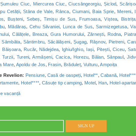
,
Șumuleu Ciuc, Miercurea Ciuc
,
Ciucsângeorgiu
,
Șiclod
,
Scărișo
u Cetății
,
Stâna de Vale
,
Rânca
,
Ciumani
,
Baia Sprie
,
Mereni
,
os
,
Bușteni
,
Sebeș
,
Timișu de Sus
,
Frumoasa
,
Viștea
,
Bistrița
bu
,
Mădăraș
,
Cehu Silvaniei
,
Lunca de Sus
,
Sarmizegetusa
,
Va
nului
,
Călățele
,
Breaza
,
Gura Humorului
,
Zărnești
,
Rodna
,
Piatr
,
Sâmbăta
,
Sântimbru
,
Săcălășeni
,
Șugag
,
Râșnov
,
Pietreni
,
Car
,
Băișoara
,
Rucăr
,
Nădejdea
,
Ighiu/Ighìo
,
Iași
,
Pitești
,
Ciceu
,
Sat
Turzii
,
Tureni
,
Armășeni
,
Cacica
,
Horezu
,
Bălan
,
Sânpaul
,
Jidv
a Mare
,
Apoldu de Jos
,
Frasin
,
Brăduleț
,
Vulturu
,
Ampoița
de Revelion:
Pensiune
,
Casă de oaspeți
,
Hotel**
,
Cabană
,
Hotel***
rtamente
,
Hotel****
,
Căsuțe tip camping
,
Motel
,
Han
,
Hotel-apart
 de vacanță
SIGN UP