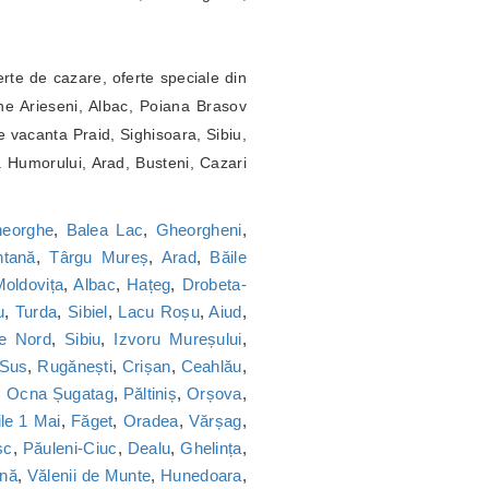
erte de cazare, oferte speciale din
ne Arieseni, Albac, Poiana Brasov
 vacanta Praid, Sighisoara, Sibiu,
a Humorului, Arad, Busteni, Cazari
heorghe
,
Balea Lac
,
Gheorgheni
,
tană
,
Târgu Mureș
,
Arad
,
Băile
oldovița
,
Albac
,
Hațeg
,
Drobeta-
u
,
Turda
,
Sibiel
,
Lacu Roșu
,
Aiud
,
ie Nord
,
Sibiu
,
Izvoru Mureșului
,
 Sus
,
Rugănești
,
Crișan
,
Ceahlău
,
,
Ocna Șugatag
,
Păltiniș
,
Orșova
,
le 1 Mai
,
Făget
,
Oradea
,
Vărșag
,
sc
,
Păuleni-Ciuc
,
Dealu
,
Ghelința
,
nă
,
Vălenii de Munte
,
Hunedoara
,