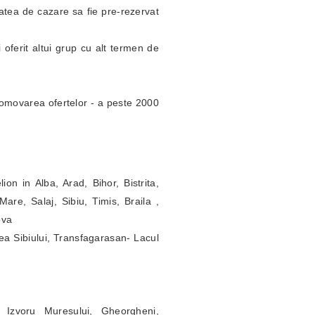
itatea de cazare sa fie pre-rezervat
 oferit altui grup cu alt termen de
omovarea ofertelor - a peste 2000
ion in Alba, Arad, Bihor, Bistrita,
re, Salaj, Sibiu, Timis, Braila ,
ova
ea Sibiului, Transfagarasan- Lacul
 Izvoru Muresului, Gheorgheni,