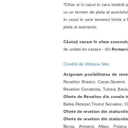
*Chiar si in cazul in care intalnit
cu un termen de plata al acontulu
In cazul in care temenul limita a 
plata al avansului.
Căutați cazare în afara sezonul
de unitati de cazare - din
Romani
Conditii de Utilizare Site
;
Asiguram posibilitatea de rez
Revelion Brasov, Caras-Severin, 
Revelion Constanta, Tulcea, Bacau
Oferte de Revelion din zonele tu
Balea,Retezat,Tinutul Secuiesc, Ch
Oferte de revelion din statiunil
Oferte de revelion din statiunil
Borsa, Arieseni, Albac, Poian