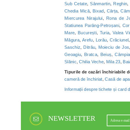
Sub Cetate
,
Sânmartin
,
Reghin
Chedia Mică
,
Bixad
,
Cârța
,
Câmp
Miercurea Nirajului
,
Rona de J
Statiunea Parâng-Petroșani
,
Cor
Mare
,
București
,
Turia
,
Valea Vi
Măgura
,
Arefu
,
Lorău
,
Crăciunel
Saschiz
,
Ditrău
,
Moieciu de Jos
Geoagiu
,
Bratca
,
Beiuș
,
Câmpia 
Slănic
,
Chilia Veche
,
Mila 23
,
Bai
Tipurile de cazări închiriabile 
cameră de închiriat
,
Casă de apa
Informații despre tichete și card
NEWSLETTER