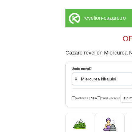
revelion-cazare.ro
OF
Cazare revelion Miercurea Nir
Unde mergi?
Tip 
Wellness | SPA
Card vacanță