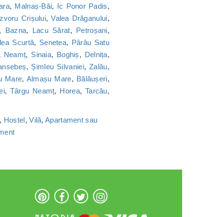
ara
,
Malnaș-Băi
,
Ic Ponor Padis
,
Izvoru Crișului
,
Valea Drăganului
,
,
Bazna
,
Lacu Sărat
,
Petroșani
,
lea Scurtă
,
Senetea
,
Pârâu Satu
a Neamț
,
Sinaia
,
Boghiș
,
Delnița
,
ansebeș
,
Șimleu Silvaniei
,
Zalău
,
u Mare
,
Almașu Mare
,
Bălăușeri
,
ei
,
Târgu Neamț
,
Horea
,
Tarcău
,
,
Hostel
,
Vilă
,
Apartament sau
ament