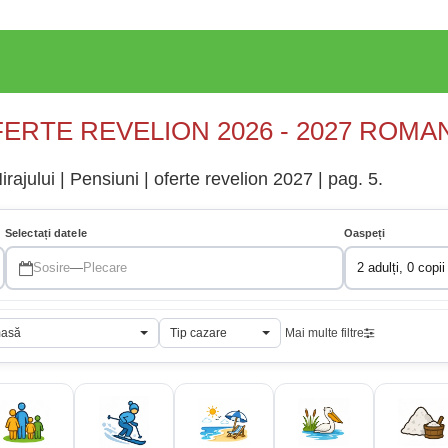
ERTE REVELION 2026 - 2027 ROMA
ajului | Pensiuni | oferte revelion 2027 | pag. 5.
Selectați datele
Oaspeți
Sosire
—
Plecare
2 adulți, 0 copii
masă
Tip cazare
Mai multe filtre