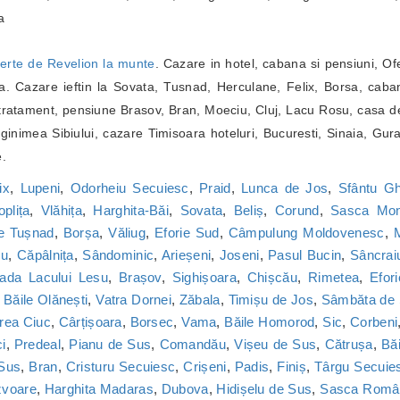
a
erte de Revelion la munte
. Cazare in hotel, cabana si pensiuni, Of
. Cazare ieftin la Sovata, Tusnad, Herculane, Felix, Borsa, caba
ratament, pensiune Brasov, Bran, Moeciu, Cluj, Lacu Rosu, casa de
inimea Sibiului, cazare Timisoara hoteluri, Bucuresti, Sinaia, Gur
e.
ix
,
Lupeni
,
Odorheiu Secuiesc
,
Praid
,
Lunca de Jos
,
Sfântu G
oplița
,
Vlăhița
,
Harghita-Băi
,
Sovata
,
Beliș
,
Corund
,
Sasca Mon
le Tușnad
,
Borșa
,
Văliug
,
Eforie Sud
,
Câmpulung Moldovenesc
,
M
cu
,
Căpâlnița
,
Sândominic
,
Arieșeni
,
Joseni
,
Pasul Bucin
,
Sâncrai
ada Lacului Lesu
,
Brașov
,
Sighișoara
,
Chișcău
,
Rimetea
,
Efor
,
Băile Olănești
,
Vatra Dornei
,
Zăbala
,
Timișu de Jos
,
Sâmbăta de
rea Ciuc
,
Cârțișoara
,
Borsec
,
Vama
,
Băile Homorod
,
Sic
,
Corbeni
i
,
Predeal
,
Pianu de Sus
,
Comandău
,
Vișeu de Sus
,
Cătrușa
,
Băi
 Sus
,
Bran
,
Cristuru Secuiesc
,
Crișeni
,
Padis
,
Finiș
,
Târgu Secuie
zvoare
,
Harghita Madaras
,
Dubova
,
Hidișelu de Sus
,
Sasca Româ