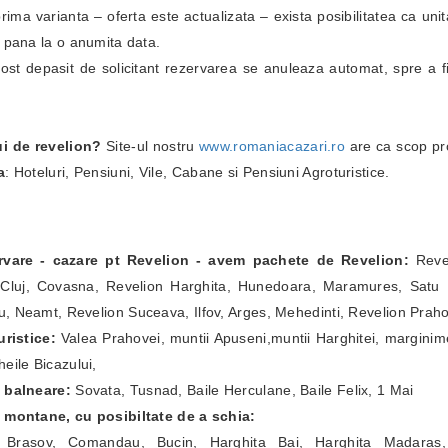
i prima varianta – oferta este actualizata – exista posibilitatea ca un
i pana la o anumita data.
fost depasit de solicitant rezervarea se anuleaza automat, spre a fi
ui de revelion?
Site-ul nostru
www.romaniacazari.ro
are ca scop pr
a
: Hoteluri, Pensiuni, Vile, Cabane si Pensiuni Agroturistice.
ervare - cazare pt Revelion - avem pachete de Revelion:
Revel
Cluj, Covasna, Revelion Harghita, Hunedoara, Maramures, Satu Ma
, Neamt, Revelion Suceava, Ilfov, Arges, Mehedinti, Revelion Prah
ristice:
Valea Prahovei, muntii Apuseni,muntii Harghitei, marginim
eile Bicazului,
e balneare:
Sovata, Tusnad, Baile Herculane, Baile Felix, 1 Mai
e montane, cu posibiltate de a schia:
a Brasov, Comandau, Bucin, Harghita Bai, Harghita Madaras,