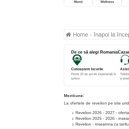
Munți
Wellness
Home - înapoi la începu
De ce să alegi RomaniaCazar
Cunoaștem locurile
Asist
Peste 20 de ani de experiență în
Telefo
turism
și pri
Mentiune:
La ofertele de revelion pe site und
Revelion 2026 - 2027 - oferta
Revelion 2025 - 2026 - inseamn
Revelion - inseamna ca tariful