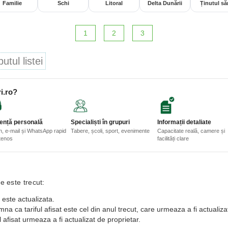
Familie
Schi
Litoral
Delta Dunării
Ținutul săr
1
2
3
tul listei
i.ro?
ență personală
Specialiști în grupuri
Informații detaliate
n, e-mail și WhatsApp rapid
Tabere, școli, sport, evenimente
Capacitate reală, camere și
etenos
facilități clare
e este trecut:
 este actualizata.
a ca tariful afisat este cel din anul trecut, care urmeaza a fi actualiza
 afisat urmeaza a fi actualizat de proprietar.